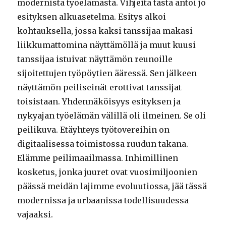
modernista työelämästä. Vihjeitä tästä antoi jo
esityksen alkuasetelma. Esitys alkoi
kohtauksella, jossa kaksi tanssijaa makasi
liikkumattomina näyttämöllä ja muut kuusi
tanssijaa istuivat näyttämön reunoille
sijoitettujen työpöytien ääressä. Sen jälkeen
näyttämön peiliseinät erottivat tanssijat
toisistaan. Yhdennäköisyys esityksen ja
nykyajan työelämän välillä oli ilmeinen. Se oli
peilikuva. Etäyhteys työtovereihin on
digitaalisessa toimistossa ruudun takana.
Elämme peilimaailmassa. Inhimillinen
kosketus, jonka juuret ovat vuosimiljoonien
päässä meidän lajimme evoluutiossa, jää tässä
modernissa ja urbaanissa todellisuudessa
vajaaksi.