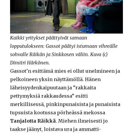
Kaikki yritykset päättyivät samaan
lopputulokseen: Gassot päätyi istumaan vihreälle
sohvalle Räikän ja Sinkkosen väliin. Kuva (c)
Dimitri Härkönen.
Gassot’n esittämä mies ei ollut unelmineen ja
pelkoineen yksin näyttämöllä. Hänen
läheisyydenkaipuutaan ja ”rakkaita
pettymyksiä rakkaudessa” esitti
merkillisessä, pinkinpunaisista ja punaisista
tupsuista kootussa pörheässä mekossa
Tanjalotta Räikkä
. Miehen ilmeisesti jo
taakse jäänyt, loistava ura ja ammatti-