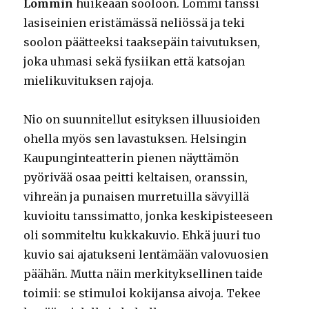
Lommin
huikeaan sooloon. Lommi tanssi
lasiseinien eristämässä neliössä ja teki
soolon päätteeksi taaksepäin taivutuksen,
joka uhmasi sekä fysiikan että katsojan
mielikuvituksen rajoja.
Nio on suunnitellut esityksen illuusioiden
ohella myös sen lavastuksen. Helsingin
Kaupunginteatterin pienen näyttämön
pyörivää osaa peitti keltaisen, oranssin,
vihreän ja punaisen murretuilla sävyillä
kuvioitu tanssimatto, jonka keskipisteeseen
oli sommiteltu kukkakuvio. Ehkä juuri tuo
kuvio sai ajatukseni lentämään valovuosien
päähän. Mutta näin merkityksellinen taide
toimii: se stimuloi kokijansa aivoja. Tekee