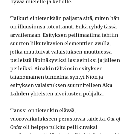
hyvää mielelle ja keholle.
Taikuri ei tietenkään paljasta sitä, miten hän
on illuusionsa toteuttanut. Enkä ryhdy tässä
arvailemaan. Esityksen peilimaailma tehtiin
suurten liikuteltavien elementtien avulla,
jotka muuttuivat valaistuksen muuttuessa
peileistä läpinäkyviksi lasiseiniksi ja jälleen
peileiksi. Ainakin tältä osin esityksen
taianomainen tunnelma syntyi Nion ja
esityksen valaistuksen suunnitelleen
Aku
Lahden
yhteisten aivoitusten pohjalta.
Tanssi on tietenkin elävää,
vuorovaikutukseen perustuvaa taidetta.
Out of
Order
oli helppo tulkita peilikuvaksi