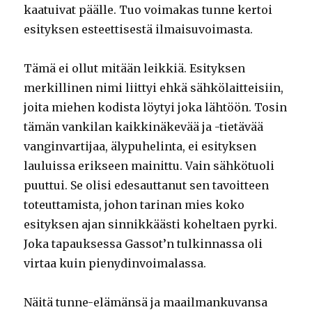
kaatuivat päälle. Tuo voimakas tunne kertoi
esityksen esteettisestä ilmaisuvoimasta.
Tämä ei ollut mitään leikkiä. Esityksen
merkillinen nimi liittyi ehkä sähkölaitteisiin,
joita miehen kodista löytyi joka lähtöön. Tosin
tämän vankilan kaikkinäkevää ja -tietävää
vanginvartijaa, älypuhelinta, ei esityksen
lauluissa erikseen mainittu. Vain sähkötuoli
puuttui. Se olisi edesauttanut sen tavoitteen
toteuttamista, johon tarinan mies koko
esityksen ajan sinnikkäästi koheltaen pyrki.
Joka tapauksessa Gassot’n tulkinnassa oli
virtaa kuin pienydinvoimalassa.
Näitä tunne-elämänsä ja maailmankuvansa