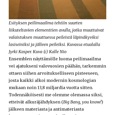
Esityksen peilimaailma tehtiin suurten
liikuteltavien elementtien avulla, jotka muuttuivat
valaistuksen muuttuessa peileistä läpinäkyviksi
lasiseiniksi ja jälleen peileiksi. Kuvassa etualalla
Jyrki Kasper. Kuva (c) Kalle Nio
Ensemblen näyttämölle luoma peilimaailma
vei ajatukseni valovuosien päähän, tarkemmin
ottaen siihen arvoitukselliseen pisteeseen,
josta kaikki alkoi modernin kosmologian
mukaan noin 13,8 miljardia vuotta sitten.
Todennäköisesti me olemme olemassa siksi,
etteivät alkuräjähdyksen (
Big Bang, you know!
)
jälkeen materiasta ja antimateriasta