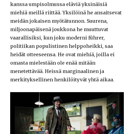
kanssa umpisolmussa eläviä yksinäisiä
miehiä meillä riittää. Yksilöinä he ansaitsevat
meidän jokaisen myötätunnon. Suurena,
miljoonapäisenä joukkona he muuttuvat
vaarallisiksi, kun joku moderni führer,
politiikan populistinen helppoheikki, saa
heidät otteeseensa. He ovat miehiä, joilla ei
omasta mielestään ole enää mitään
menetettävää. Heissä marginaalinen ja
merkityksellinen henkilöityvät yhtä aikaa.