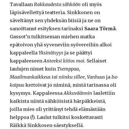
Tavallaan
Rakkaudesta sähköön
oli myös
läpisävellettyä teatteria. Sinkkonen on
säveltänyt sen yhdeksän biisiä ja ne on
sanoittanut esityksen tarinaksi
Saara Törmä
.
Gassot’n tulkitseman miehen matka
epätoivon yhä syveneviin syövereihin alkoi
kappaleella
Yksinäisyys
ja se päättyi
kappaleeseen
Anteeksi kiitos moi
. Sellaiset
laulujen nimet kuin
Tsemppaa
,
Maailmankaikkeus tai niinku sillee
,
Vanhuus
ja
Iso
kaipuu
kertoivat jo niminä, mistä tarinassa oli
kysymys. Kappaleessa
Akkuväännin
laulettiin
kaikista niistä sähköisistä härpäkkeistä,
joilla mies oli yrittänyt tehdä elämästään
helppoa (!). Laulut tulkitsi koskettavasti
Räikkä Sinkkosen säestyksellä.