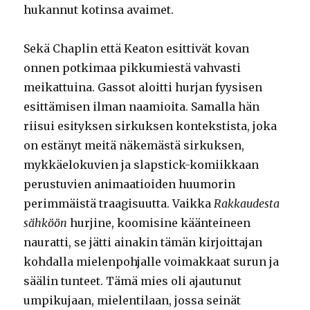
hukannut kotinsa avaimet.
Sekä Chaplin että Keaton esittivät kovan
onnen potkimaa pikkumiestä vahvasti
meikattuina. Gassot aloitti hurjan fyysisen
esittämisen ilman naamioita. Samalla hän
riisui esityksen sirkuksen kontekstista, joka
on estänyt meitä näkemästä sirkuksen,
mykkäelokuvien ja slapstick-komiikkaan
perustuvien animaatioiden huumorin
perimmäistä traagisuutta. Vaikka
Rakkaudesta
sähköön
hurjine, koomisine käänteineen
nauratti, se jätti ainakin tämän kirjoittajan
kohdalla mielenpohjalle voimakkaat surun ja
säälin tunteet. Tämä mies oli ajautunut
umpikujaan, mielentilaan, jossa seinät