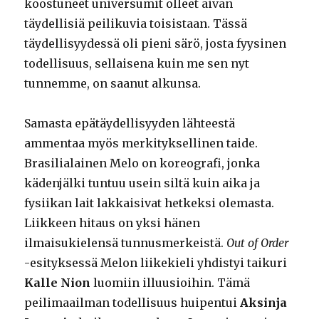
koostuneet universumit olleet aivan
täydellisiä peilikuvia toisistaan. Tässä
täydellisyydessä oli pieni särö, josta fyysinen
todellisuus, sellaisena kuin me sen nyt
tunnemme, on saanut alkunsa.
Samasta epätäydellisyyden lähteestä
ammentaa myös merkityksellinen taide.
Brasilialainen Melo on koreografi, jonka
kädenjälki tuntuu usein siltä kuin aika ja
fysiikan lait lakkaisivat hetkeksi olemasta.
Liikkeen hitaus on yksi hänen
ilmaisukielensä tunnusmerkeistä.
Out of Order
-esityksessä Melon liikekieli yhdistyi taikuri
Kalle Nion
luomiin illuusioihin. Tämä
peilimaailman todellisuus huipentui
Aksinja