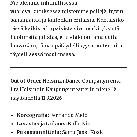
Me olemme inhimillisessä
vuorovaikutuksessa toistemme peilejä, hyvin
samanlaisia ja kuitenkin erilaisia. Kehtaisiko
tässä kaikista hupaisista sivumerkityksistä
huolimatta julistaa, että eläköön tämä uutta
luova särö, tämä epätäydellisyys muuten niin
täydellisessä maailmassa.
Out of Order
Helsinki Dance Companyn ensi-
ilta Helsingin Kaupunginteatterin pienellä
näyttämöllä 11.3.2026
Koreografia:
Fernando Melo
Lavastus ja taikuus:
Kalle Nio
Pukusuunnittelu:
Samu-Jussi Koski