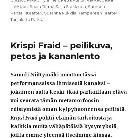
sähköön
,
Saara Törmä Saija Siekkinen
,
Suomen
Kansallisteatteri
,
Susanna Pukkila
,
Tampereen Teatter
,
Tanjalotta Räikkä
Krispi Fraid – peilikuva,
petos ja kananlento
Samuli Niittymäki muuttuu tässä
performanssissa ihmisestä kanaksi –
jokainen uutta keski-ikää parhaillaan elävä
voi seurata tämän metamorfoosin
edistymistä oman kylpyhuoneensa peilistä.
Kripsi Fraid
pohtii elämän tarkoitusta ja
kaikkia muita vähäpätöisiä kysymyksiä,
joilla emme yleensä itseämme kiusaa.