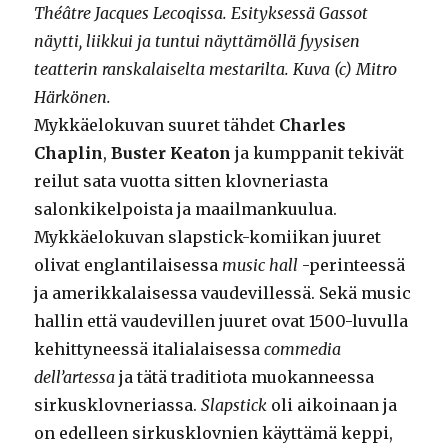
Théâtre Jacques Lecoqissa. Esityksessä Gassot
näytti, liikkui ja tuntui näyttämöllä fyysisen
teatterin ranskalaiselta mestarilta. Kuva (c) Mitro
Härkönen.
Mykkäelokuvan suuret tähdet
Charles
Chaplin
,
Buster Keaton
ja kumppanit tekivät
reilut sata vuotta sitten klovneriasta
salonkikelpoista ja maailmankuulua.
Mykkäelokuvan slapstick-komiikan juuret
olivat englantilaisessa
music hall
-perinteessä
ja amerikkalaisessa vaudevillessä. Sekä music
hallin että vaudevillen juuret ovat 1500-luvulla
kehittyneessä italialaisessa
commedia
dell’artessa
ja tätä traditiota muokanneessa
sirkusklovneriassa.
Slapstick
oli aikoinaan ja
on edelleen sirkusklovnien käyttämä keppi,