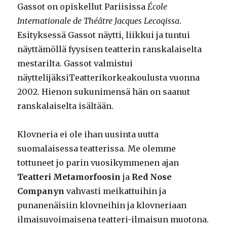
Gassot on opiskellut Pariisissa
École
Internationale de Théâtre Jacques Lecoqissa
.
Esityksessä Gassot näytti, liikkui ja tuntui
näyttämöllä fyysisen teatterin ranskalaiselta
mestarilta. Gassot valmistui
näyttelijäksiTeatterikorkeakoulusta vuonna
2002. Hienon sukunimensä hän on saanut
ranskalaiselta isältään.
Klovneria ei ole ihan uusinta uutta
suomalaisessa teatterissa. Me olemme
tottuneet jo parin vuosikymmenen ajan
Teatteri Metamorfoosin
ja
Red Nose
Companyn
vahvasti meikattuihin ja
punanenäisiin klovneihin ja klovneriaan
ilmaisuvoimaisena teatteri-ilmaisun muotona.