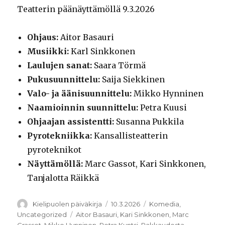
Teatterin päänäyttämöllä 9.3.2026
Ohjaus:
Aitor Basauri
Musiikki:
Karl Sinkkonen
Laulujen sanat:
Saara Törmä
Pukusuunnittelu:
Saija Siekkinen
Valo- ja äänisuunnittelu:
Mikko Hynninen
Naamioinnin suunnittelu:
Petra Kuusi
Ohjaajan assistentti:
Susanna Pukkila
Pyrotekniikka:
Kansallisteatterin
pyroteknikot
Näyttämöllä:
Marc Gassot, Kari Sinkkonen,
Tanjalotta Räikkä
Kirjoittaja
Julkaistu
Kategoriat
Kielipuolen päiväkirja
10.3.2026
Komedia
,
Avainsanat
Uncategorized
Aitor Basauri
,
Kari Sinkkonen
,
Marc
Grassot
,
Mikko Hynninen
,
Petra Kuntsi
,
Rakkaudesta