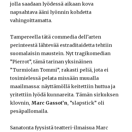
jolla saadaan lyödessä aikaan kova
napsahtava ääni lyönnin kohdetta
vahingoittamatta.
Tampereella tätä commedia dell’arten
perinteestä lähtevää estraditaidetta tehtiin
suomalaisin maustein. Nyt tragikomedian
”Pierrot”, tämä tarinan yksinäinen
”Turmiolan Tommi”, rakasti peliä, jota ei
tosimielessä pelata missään muualla
maailmassa: näyttämöllä keitettiin huttua ja
yritettiin lyödä kunnareita. Tämän sirkuksen
klovnin,
Marc Gassot’n
, ”slapstick” oli
pesäpallomaila.
Sanatonta fyysistä teatteri-ilmaisua Marc