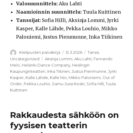
Valosuunnittelu:
Aku Lahti
Naamioinnin suunnittelu:
Tuula Kuittinen
Tanssijat:
Sofia Hilli, Aksinja Lommi, Jyrki
Kasper, Kalle Lähde, Pekka Louhio, Mikko
Paloniemi, Justus Pienmunne, Inka Tiikinen
Kirjoittaja
Julkaistu
Kategoriat
Kielipuolen päiväkirja
12.3.2026
Tanssi
,
Avainsanat
Uncategorized
Aksinja Lommi
,
Aku Lahti
,
Fernando
Melo
,
Helsinki Dance Company
,
Heslingin
Kaupunginteatteri
,
Inka Tiitinen
,
Justus Pienmunne
,
Jyrki
Kasper
,
Kalle Lähde
,
Kalle Nio
,
Mikko Paloniemi
,
Out of
Order
,
Pekka Louhio
,
Samu-Jussi Koski
,
Sofia Hilli
,
Tuula
Kuittinen
Rakkaudesta sähköön on
fyysisen teatterin