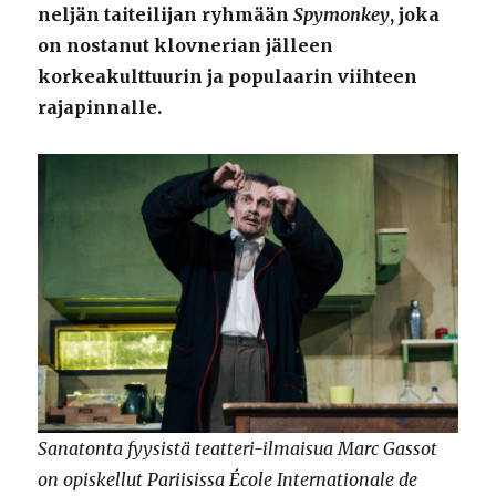
neljän taiteilijan ryhmään
Spymonkey
, joka
on nostanut klovnerian jälleen
korkeakulttuurin ja populaarin viihteen
rajapinnalle.
Sanatonta fyysistä teatteri-ilmaisua Marc Gassot
on opiskellut Pariisissa École Internationale de