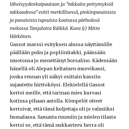
läheisyydenkaipuutaan ja ”rakkaita pettymyksiä
rakkaudessa” esitti merkillisessä, pinkinpunaisista
ja punaisista tupsuista kootussa pörheässä
mekossa Tanjalotta Räikkä. Kuva (c) Mitro
Härkönen.
Gassot marssi esityksen alussa näyttämölle
päällään puku ja popliinitakki, päässään
muotonsa jo menettänyt borsalino. Kädessään
hänellä oli Alepan keltainen muovikassi,
jonka reunan yli näkyi osittain kassiin
sujautettu hirttoköysi. Elekielellä Gassot
kertoi meille, että tarinan mies kurvasi
kotinsa pihaan autolla. Kömpelöt otteet
kertoivat, että tämä kuljettaja oli jo valmiiksi
humalassa. Samasta ruumiin ja mielen tilasta
kertoi se, että tämä nukkavieru herra oli