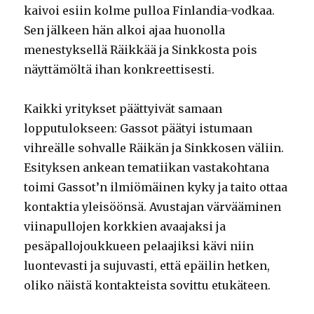
kaivoi esiin kolme pulloa Finlandia-vodkaa.
Sen jälkeen hän alkoi ajaa huonolla
menestyksellä Räikkää ja Sinkkosta pois
näyttämöltä ihan konkreettisesti.
Kaikki yritykset päättyivät samaan
lopputulokseen: Gassot päätyi istumaan
vihreälle sohvalle Räikän ja Sinkkosen väliin.
Esityksen ankean tematiikan vastakohtana
toimi Gassot’n ilmiömäinen kyky ja taito ottaa
kontaktia yleisöönsä. Avustajan värvääminen
viinapullojen korkkien avaajaksi ja
pesäpallojoukkueen pelaajiksi kävi niin
luontevasti ja sujuvasti, että epäilin hetken,
oliko näistä kontakteista sovittu etukäteen.