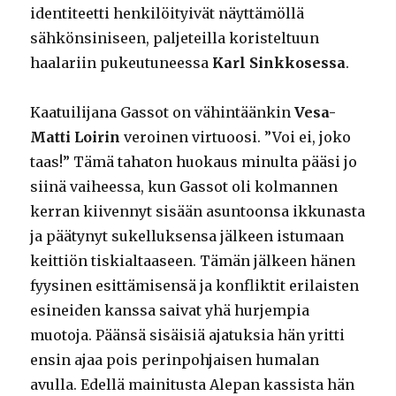
identiteetti henkilöityivät näyttämöllä
sähkönsiniseen, paljeteilla koristeltuun
haalariin pukeutuneessa
Karl Sinkkosessa
.
Kaatuilijana Gassot on vähintäänkin
Vesa-
Matti Loirin
veroinen virtuoosi. ”Voi ei, joko
taas!” Tämä tahaton huokaus minulta pääsi jo
siinä vaiheessa, kun Gassot oli kolmannen
kerran kiivennyt sisään asuntoonsa ikkunasta
ja päätynyt sukelluksensa jälkeen istumaan
keittiön tiskialtaaseen. Tämän jälkeen hänen
fyysinen esittämisensä ja konfliktit erilaisten
esineiden kanssa saivat yhä hurjempia
muotoja. Päänsä sisäisiä ajatuksia hän yritti
ensin ajaa pois perinpohjaisen humalan
avulla. Edellä mainitusta Alepan kassista hän