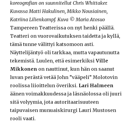
koreografian on suunnitellut Chris Whittaker.
Kuvassa Matti Hakulinen, Mikko Nousiainen,
Katriina Lilienkampf. Kuva © Maria Atosuo
Tampereen Teatterissa on nyt henki päällä.
Teatteri on vuorovaikutuksen taidetta ja kyllä,
tämä tunne välittyi katsomoon asti.
Näyttelijäntyö oli tarkkaa, mutta vapautunutta
tekemistä. Luulen, että esimerkiksi
Ville
Mikkonen
on nauttinut, kun hän on saanut
luvan perästä vetää John ”vääpeli” Molotovin
roolissa liioittelun överiksi.
Lari Halmeen
äänen voimakkuudessa ja läsnäolossa oli juuri
sitä volyymia, jota autoritaarisuuteen
taipuvaisen munuaiskirurgi Lauri Mustosen
rooli vaati.