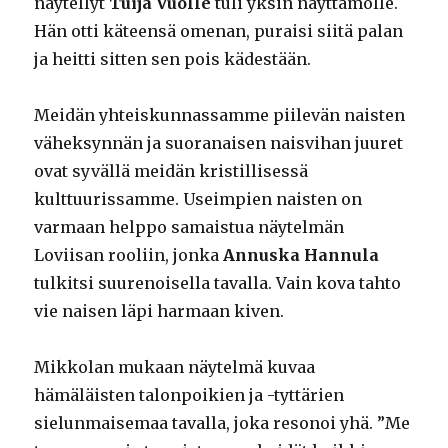
näytellyt
Tuija Vuolle
tuli yksin näyttämölle.
Hän otti käteensä omenan, puraisi siitä palan
ja heitti sitten sen pois kädestään.
Meidän yhteiskunnassamme piilevän naisten
väheksynnän ja suoranaisen naisvihan juuret
ovat syvällä meidän kristillisessä
kulttuurissamme. Useimpien naisten on
varmaan helppo samaistua näytelmän
Loviisan rooliin, jonka
Annuska Hannula
tulkitsi suurenoisella tavalla. Vain kova tahto
vie naisen läpi harmaan kiven.
Mikkolan mukaan näytelmä kuvaa
hämäläisten talonpoikien ja -tyttärien
sielunmaisemaa tavalla, joka resonoi yhä. ”Me