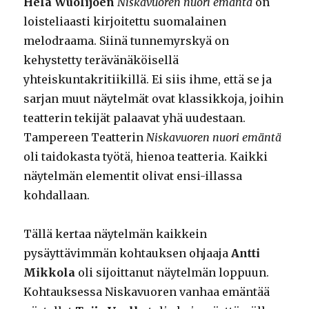
Hela Wuolijoen
Niskavuoren nuori emäntä
on
loisteliaasti kirjoitettu suomalainen
melodraama. Siinä tunnemyrskyä on
kehystetty terävänäköisellä
yhteiskuntakritiikillä. Ei siis ihme, että se ja
sarjan muut näytelmät ovat klassikkoja, joihin
teatterin tekijät palaavat yhä uudestaan.
Tampereen Teatterin
Niskavuoren nuori emäntä
oli taidokasta työtä, hienoa teatteria. Kaikki
näytelmän elementit olivat ensi-illassa
kohdallaan.
Tällä kertaa näytelmän kaikkein
pysäyttävimmän kohtauksen ohjaaja
Antti
Mikkola
oli sijoittanut näytelmän loppuun.
Kohtauksessa Niskavuoren vanhaa emäntää