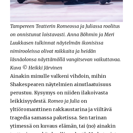
Tampereen Teatterin Romeossa ja Juliassa roolitus
on onnistunut loistavasti. Anna Böhmin ja Meri
Luukkasen tulkinnat näytelmän ikonisissa
nimirooleissa olivat raikkaita ja heidän
läsnäolonsa näyttämöllä vangitsevan vaikuttavaa.
Kuva © Heikki Järvinen
Ainakin minulle valkeni vihdoin, mihin
Shakespearen näytelmien ainutlaatuisuus
perustuu. Kysymys on niiden ilakoivasta
leikkisyydestä.
Romeo ja Julia
on
yltiöromanttinen rakkaustarina ja viiltävä
tragedia samassa paketissa. Sen tarinan
ytimessä on kuvaus elämän, tai (no) ainakin