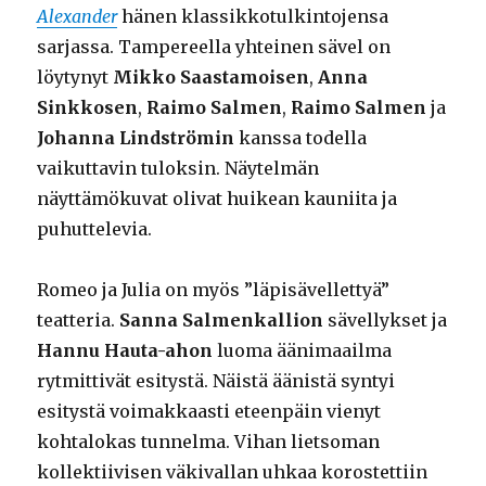
Alexander
hänen klassikkotulkintojensa
sarjassa. Tampereella yhteinen sävel on
löytynyt
Mikko Saastamoisen
,
Anna
Sinkkosen
,
Raimo Salmen
,
Raimo Salmen
ja
Johanna Lindströmin
kanssa todella
vaikuttavin tuloksin. Näytelmän
näyttämökuvat olivat huikean kauniita ja
puhuttelevia.
Romeo ja Julia on myös ”läpisävellettyä”
teatteria.
Sanna Salmenkallion
sävellykset ja
Hannu Hauta-ahon
luoma äänimaailma
rytmittivät esitystä. Näistä äänistä syntyi
esitystä voimakkaasti eteenpäin vienyt
kohtalokas tunnelma. Vihan lietsoman
kollektiivisen väkivallan uhkaa korostettiin