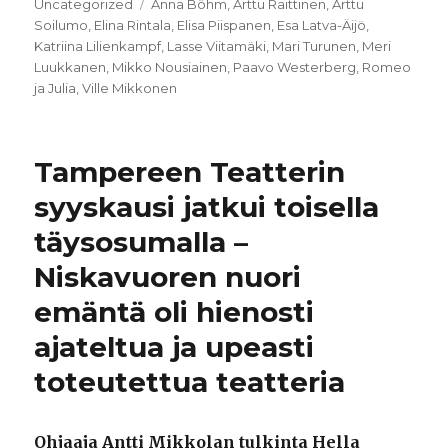
Avainsanat
Uncategorized
Anna Böhm
,
Arttu Raittinen
,
Arttu
Soilumo
,
Elina Rintala
,
Elisa Piispanen
,
Esa Latva-Äijö
,
Katriina Lilienkampf
,
Lasse Viitamäki
,
Mari Turunen
,
Meri
Luukkanen
,
Mikko Nousiainen
,
Paavo Westerberg
,
Romeo
ja Julia
,
Ville Mikkonen
Tampereen Teatterin
syyskausi jatkui toisella
täysosumalla –
Niskavuoren nuori
emäntä oli hienosti
ajateltua ja upeasti
toteutettua teatteria
Ohjaaja Antti Mikkolan tulkinta Hella