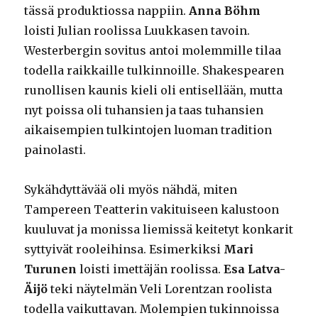
tässä produktiossa nappiin.
Anna Böhm
loisti Julian roolissa Luukkasen tavoin.
Westerbergin sovitus antoi molemmille tilaa
todella raikkaille tulkinnoille. Shakespearen
runollisen kaunis kieli oli entisellään, mutta
nyt poissa oli tuhansien ja taas tuhansien
aikaisempien tulkintojen luoman tradition
painolasti.
Sykähdyttävää oli myös nähdä, miten
Tampereen Teatterin vakituiseen kalustoon
kuuluvat ja monissa liemissä keitetyt konkarit
syttyivät rooleihinsa. Esimerkiksi
Mari
Turunen
loisti imettäjän roolissa.
Esa Latva-
Äijö
teki näytelmän Veli Lorentzan roolista
todella vaikuttavan. Molempien tukinnoissa