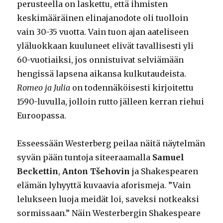
perusteella on laskettu, että ihmisten
keskimääräinen elinajanodote oli tuolloin
vain 30-35 vuotta. Vain tuon ajan aateliseen
yläluokkaan kuuluneet elivät tavallisesti yli
60-vuotiaiksi, jos onnistuivat selviämään
hengissä lapsena aikansa kulkutaudeista.
Romeo ja Julia
on todennäköisesti kirjoitettu
1590-luvulla, jolloin rutto jälleen kerran riehui
Euroopassa.
Esseessään Westerberg peilaa näitä näytelmän
syvän pään tuntoja siteeraamalla
Samuel
Beckettin
,
Anton Tšehovin
ja Shakespearen
elämän lyhyyttä kuvaavia aforismeja. ”Vain
lelukseen luoja meidät loi, saveksi notkeaksi
sormissaan.” Näin Westerbergin Shakespeare