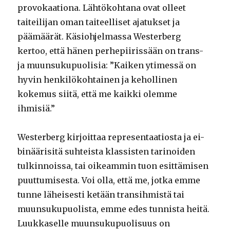
provokaationa. Lähtökohtana ovat olleet
taiteilijan oman taiteelliset ajatukset ja
päämäärät. Käsiohjelmassa Westerberg
kertoo, että hänen perhepiirissään on trans-
ja muunsukupuolisia: ”Kaiken ytimessä on
hyvin henkilökohtainen ja kehollinen
kokemus siitä, että me kaikki olemme
ihmisiä.”
Westerberg kirjoittaa representaatiosta ja ei-
binäärisitä suhteista klassisten tarinoiden
tulkinnoissa, tai oikeammin tuon esittämisen
puuttumisesta. Voi olla, että me, jotka emme
tunne läheisesti ketään transihmistä tai
muunsukupuolista, emme edes tunnista heitä.
Luukkaselle muunsukupuolisuus on