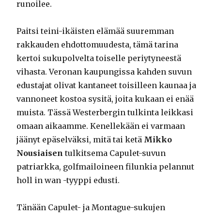
runoilee.
Paitsi teini-ikäisten elämää suuremman
rakkauden ehdottomuudesta, tämä tarina
kertoi sukupolvelta toiselle periytyneestä
vihasta. Veronan kaupungissa kahden suvun
edustajat olivat kantaneet toisilleen kaunaa ja
vannoneet kostoa sysitä, joita kukaan ei enää
muista. Tässä Westerbergin tulkinta leikkasi
omaan aikaamme. Kenellekään ei varmaan
jäänyt epäselväksi, mitä tai ketä
Mikko
Nousiaisen
tulkitsema Capulet-suvun
patriarkka, golfmailoineen filunkia pelannut
holl in wan -tyyppi edusti.
Tänään Capulet- ja Montague-sukujen