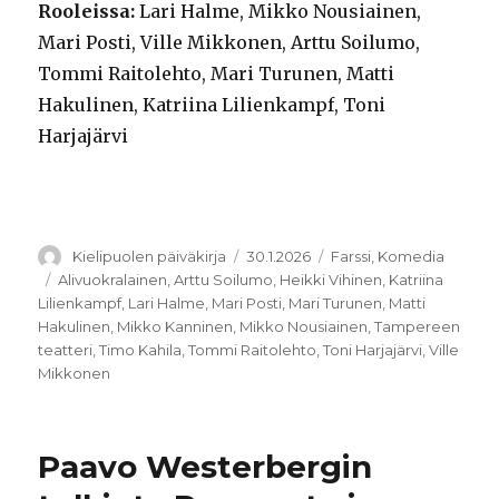
Rooleissa:
Lari Halme, Mikko Nousiainen,
Mari Posti, Ville Mikkonen, Arttu Soilumo,
Tommi Raitolehto, Mari Turunen, Matti
Hakulinen, Katriina Lilienkampf, Toni
Harjajärvi
Kirjoittaja
Julkaistu
Kategoriat
Kielipuolen päiväkirja
30.1.2026
Farssi
,
Komedia
Avainsanat
Alivuokralainen
,
Arttu Soilumo
,
Heikki Vihinen
,
Katriina
Lilienkampf
,
Lari Halme
,
Mari Posti
,
Mari Turunen
,
Matti
Hakulinen
,
Mikko Kanninen
,
Mikko Nousiainen
,
Tampereen
teatteri
,
Timo Kahila
,
Tommi Raitolehto
,
Toni Harjajärvi
,
Ville
Mikkonen
Paavo Westerbergin