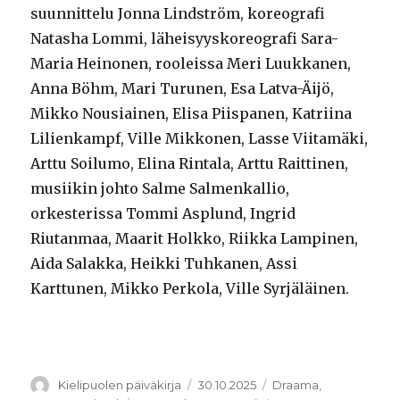
suunnittelu Jonna Lindström, koreografi
Natasha Lommi, läheisyyskoreografi Sara-
Maria Heinonen, rooleissa Meri Luukkanen,
Anna Böhm, Mari Turunen, Esa Latva-Äijö,
Mikko Nousiainen, Elisa Piispanen, Katriina
Lilienkampf, Ville Mikkonen, Lasse Viitamäki,
Arttu Soilumo, Elina Rintala, Arttu Raittinen,
musiikin johto Salme Salmenkallio,
orkesterissa Tommi Asplund, Ingrid
Riutanmaa, Maarit Holkko, Riikka Lampinen,
Aida Salakka, Heikki Tuhkanen, Assi
Karttunen, Mikko Perkola, Ville Syrjäläinen.
Kirjoittaja
Julkaistu
Kategoriat
Kielipuolen päiväkirja
30.10.2025
Draama
,