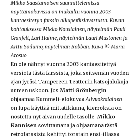
Mikko Saastamoisen suunnittelemissa
näyttämökuvissa on mukailtu vuonna 2003
kantaesitetyn farssin alkuperäislavastusta. Kuvan
kohtauksessa Mikko Nousiainen, näytelmän Pauli
Granfelt, Lari Halme, näytelmän Lauri Mustonen ja
Arttu Soilumo, näytelmän Robban. Kuva © Maria
Atosuo
En ole nähnyt vuonna 2003 kantaesitettyä
versiota tästä farssista, joka seitsemän vuoden
ajan jyräsi Tampereen Teatterin katsojalukuja
uuteen uskoon. Jos
Matti Grönbergin
ohjaamaa Kummeli-elokuvaa
Alivuokralainen
on lupa käyttää mittatikkuna, kierroksia on
nostettu nyt aivan uudelle tasolle.
Mikko
Kannisen
sovittamana ja ohjaamana tästä
retrofarssista kehittyi torstain ensi-illassa