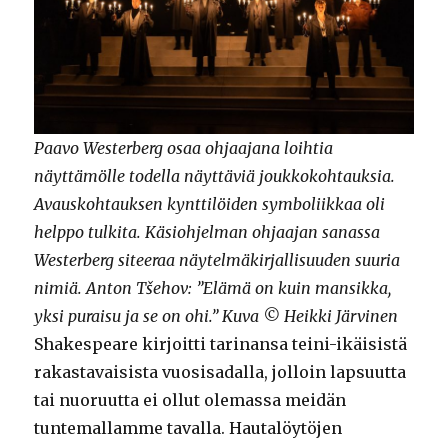
Paavo Westerberg osaa ohjaajana loihtia
näyttämölle todella näyttäviä joukkokohtauksia.
Avauskohtauksen kynttilöiden symboliikkaa oli
helppo tulkita. Käsiohjelman ohjaajan sanassa
Westerberg siteeraa näytelmäkirjallisuuden suuria
nimiä. Anton Tšehov: ”Elämä on kuin mansikka,
yksi puraisu ja se on ohi.” Kuva © Heikki Järvinen
Shakespeare kirjoitti tarinansa teini-ikäisistä
rakastavaisista vuosisadalla, jolloin lapsuutta
tai nuoruutta ei ollut olemassa meidän
tuntemallamme tavalla. Hautalöytöjen