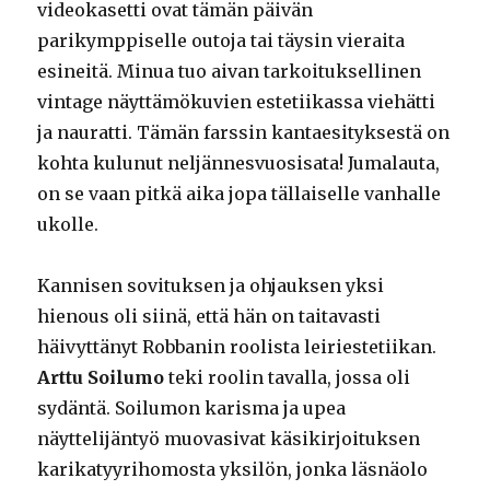
videokasetti ovat tämän päivän
parikymppiselle outoja tai täysin vieraita
esineitä. Minua tuo aivan tarkoituksellinen
vintage näyttämökuvien estetiikassa viehätti
ja nauratti. Tämän farssin kantaesityksestä on
kohta kulunut neljännesvuosisata! Jumalauta,
on se vaan pitkä aika jopa tällaiselle vanhalle
ukolle.
Kannisen sovituksen ja ohjauksen yksi
hienous oli siinä, että hän on taitavasti
häivyttänyt Robbanin roolista leiriestetiikan.
Arttu Soilumo
teki roolin tavalla, jossa oli
sydäntä. Soilumon karisma ja upea
näyttelijäntyö muovasivat käsikirjoituksen
karikatyyrihomosta yksilön, jonka läsnäolo