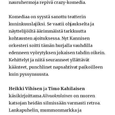
nauruhermoja repivä crazy-komedia.
Komediaa on syystä sanottu teatterin
kuninkuuslajiksi. Se vaatii ohjaukselta ja
näyttelijöiltä äärimmäistä tarkkuutta
kohtausten ajoituksessa. Nyt Kannisen
orkesteri soitti tämän hurjalla vauhdilla
edenneen vyörytyksen jokaisen tahdin oikein.
Kehittelyt ja niitä seuranneet yllättävät
käänteet, punchlinet napsahtivat paikoilleen
kuin pyssynsuusta.
Heikki Vihisen
ja
Timo Kahilaisen
käsikirjoittama
Alivuokralainen
on nuoren
katsojan heidän silmissään varmasti retroa.
Lankapuhelin, mummonmarkka ja