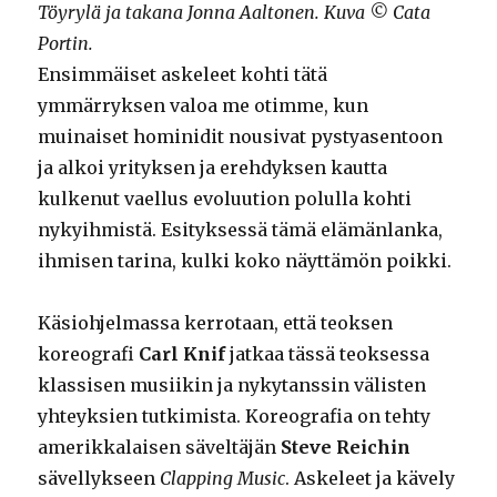
Töyrylä ja takana Jonna Aaltonen. Kuva © Cata
Portin.
Ensimmäiset askeleet kohti tätä
ymmärryksen valoa me otimme, kun
muinaiset hominidit nousivat pystyasentoon
ja alkoi yrityksen ja erehdyksen kautta
kulkenut vaellus evoluution polulla kohti
nykyihmistä. Esityksessä tämä elämänlanka,
ihmisen tarina, kulki koko näyttämön poikki.
Käsiohjelmassa kerrotaan, että teoksen
koreografi
Carl Knif
jatkaa tässä teoksessa
klassisen musiikin ja nykytanssin välisten
yhteyksien tutkimista. Koreografia on tehty
amerikkalaisen säveltäjän
Steve Reichin
sävellykseen
Clapping Music
. Askeleet ja kävely