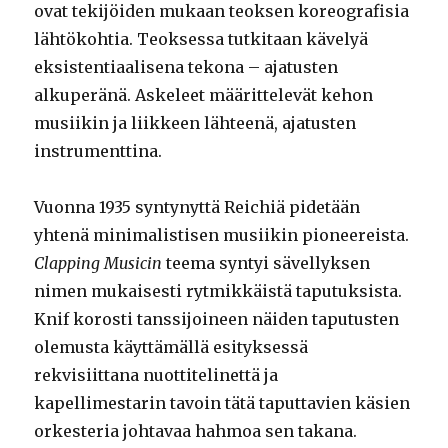
ovat tekijöiden mukaan teoksen koreografisia
lähtökohtia. Teoksessa tutkitaan kävelyä
eksistentiaalisena tekona – ajatusten
alkuperänä. Askeleet määrittelevät kehon
musiikin ja liikkeen lähteenä, ajatusten
instrumenttina.
Vuonna 1935 syntynyttä Reichiä pidetään
yhtenä minimalistisen musiikin pioneereista.
Clapping Musicin
teema syntyi sävellyksen
nimen mukaisesti rytmikkäistä taputuksista.
Knif korosti tanssijoineen näiden taputusten
olemusta käyttämällä esityksessä
rekvisiittana nuottitelinettä ja
kapellimestarin tavoin tätä taputtavien käsien
orkesteria johtavaa hahmoa sen takana.