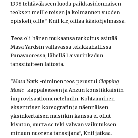
1998 tehtäväkseen luoda paikkasidonnaisen
teoksen meille toisen ja kolmannen vuoden
opiskelijoille,” Knif kirjoittaa käsiohjelmassa.
Teos oli hänen mukaansa tarkoitus esittää
Masa Yardsin valtavassa telakkahallissa
Punavuoressa, lähellä Laivurinkadun
tanssitaiteen laitosta.
”
Masa Yards
-niminen teos perustui
Clapping
Music
-kappaleeseen ja Anzun konstikkaisiin
improvisaatiomenetelmiin. Kohtaaminen
eksentrisen koreografin ja näennäisen
yksinkertaisen musiikin kanssa ei ollut
kivuton, mutta se teki vahvan vaikutuksen
minuun nuorena tanssijana”, Knif jatkaa.