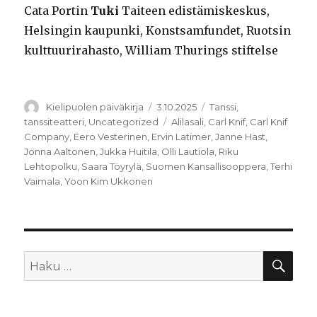
Cata Portin
Tuki
Taiteen edistämiskeskus,
Helsingin kaupunki, Konstsamfundet, Ruotsin
kulttuurirahasto, William Thurings stiftelse
Kirjoittaja
Julkaistu
Kategoriat
Kielipuolen päiväkirja
3.10.2025
Tanssi
,
Avainsanat
tanssiteatteri
,
Uncategorized
Alilasali
,
Carl Knif
,
Carl Knif
Company
,
Eero Vesterinen
,
Ervin Latimer
,
Janne Hast
,
Jonna Aaltonen
,
Jukka Huitila
,
Olli Lautiola
,
Riku
Lehtopolku
,
Saara Töyrylä
,
Suomen Kansallisooppera
,
Terhi
Vaimala
,
Yoon Kim Ukkonen
HA
Etsi: