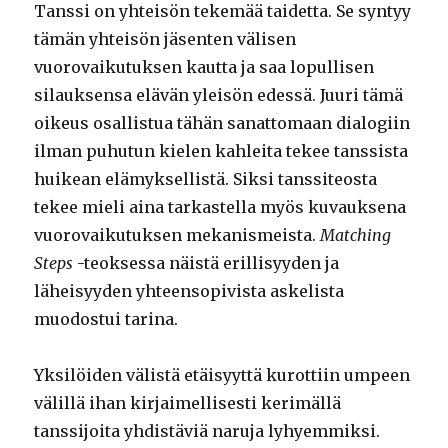
Tanssi on yhteisön tekemää taidetta. Se syntyy
tämän yhteisön jäsenten välisen
vuorovaikutuksen kautta ja saa lopullisen
silauksensa elävän yleisön edessä. Juuri tämä
oikeus osallistua tähän sanattomaan dialogiin
ilman puhutun kielen kahleita tekee tanssista
huikean elämyksellistä. Siksi tanssiteosta
tekee mieli aina tarkastella myös kuvauksena
vuorovaikutuksen mekanismeista.
Matching
Steps
-teoksessa näistä erillisyyden ja
läheisyyden yhteensopivista askelista
muodostui tarina.
Yksilöiden välistä etäisyyttä kurottiin umpeen
välillä ihan kirjaimellisesti kerimällä
tanssijoita yhdistäviä naruja lyhyemmiksi.