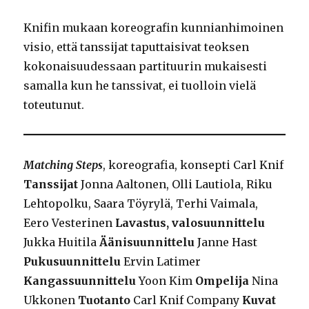
Knifin mukaan koreografin kunnianhimoinen
visio, että tanssijat taputtaisivat teoksen
kokonaisuudessaan partituurin mukaisesti
samalla kun he tanssivat, ei tuolloin vielä
toteutunut.
Matching Steps
, koreografia, konsepti Carl Knif
Tanssijat
Jonna Aaltonen, Olli Lautiola, Riku
Lehtopolku, Saara Töyrylä, Terhi Vaimala,
Eero Vesterinen
Lavastus, valosuunnittelu
Jukka Huitila
Äänisuunnittelu
Janne Hast
Pukusuunnittelu
Ervin Latimer
Kangassuunnittelu
Yoon Kim
Ompelija
Nina
Ukkonen
Tuotanto
Carl Knif Company
Kuvat