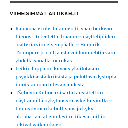
VIIMEISIMMÄT ARTIKKELIT
Rahamaa ei ole dokumentti, vaan huikean
hienosti toteutettu draama – näyttelijöiden
teatteria viimeisen päälle – Hendrik
Toompere jr:n ohjausta voi luonnehtia vain
yhdellä sanalla: nerokas
Leikin loppu on kuvaus yksilötason
psyykkisestä kriisistä ja pelottava dystopia
ihmiskunnan tulevaisuudesta
Tšehovin Kolmea sisarta tanssitettiin
näyttämöllä nykytanssin askelkuvioilla –
Intensiivinen kehollisuus ja kyky
akrobatiaa lähenteleviin liikesarjoihin
tekivät vaikutuksen