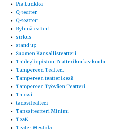
Pia Lunkka
Q-teatter
Q-teatteri
Ryhmäteatteri
sirkus
stand up
Suomen Kansallisteatteri
Taideyliopiston Teatterikorkeakoulu
Tampereen Teatteri
Tampereen teatterikesä
Tampereen Työväen Teatteri
Tanssi
tanssiteatteri
Tanssiteatteri Minimi
TeaK
Teater Mestola