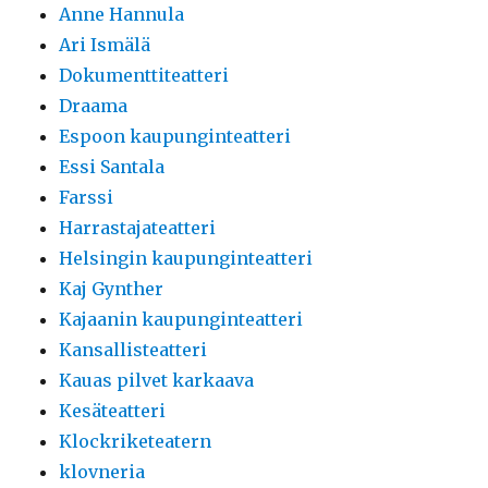
Anne Hannula
Ari Ismälä
Dokumenttiteatteri
Draama
Espoon kaupunginteatteri
Essi Santala
Farssi
Harrastajateatteri
Helsingin kaupunginteatteri
Kaj Gynther
Kajaanin kaupunginteatteri
Kansallisteatteri
Kauas pilvet karkaava
Kesäteatteri
Klockriketeatern
klovneria