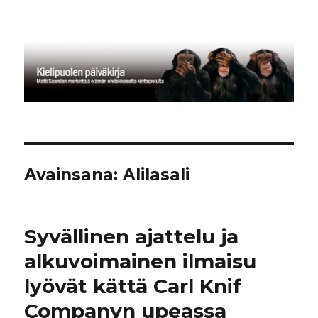
Kielipuolen päiväkirja
Avainsana:
Alilasali
Syvällinen ajattelu ja
alkuvoimainen ilmaisu
lyövät kättä Carl Knif
Companyn upeassa