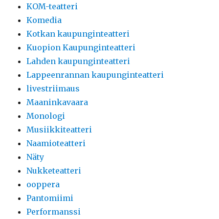
KOM-teatteri
Komedia
Kotkan kaupunginteatteri
Kuopion Kaupunginteatteri
Lahden kaupunginteatteri
Lappeenrannan kaupunginteatteri
livestriimaus
Maaninkavaara
Monologi
Musiikkiteatteri
Naamioteatteri
Näty
Nukketeatteri
ooppera
Pantomiimi
Performanssi