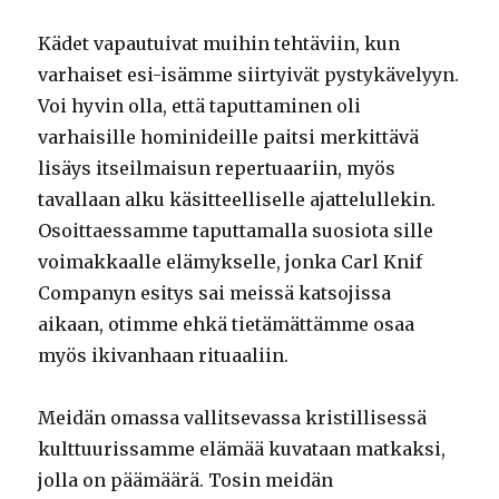
Kädet vapautuivat muihin tehtäviin, kun
varhaiset esi-isämme siirtyivät pystykävelyyn.
Voi hyvin olla, että taputtaminen oli
varhaisille hominideille paitsi merkittävä
lisäys itseilmaisun repertuaariin, myös
tavallaan alku käsitteelliselle ajattelullekin.
Osoittaessamme taputtamalla suosiota sille
voimakkaalle elämykselle, jonka Carl Knif
Companyn esitys sai meissä katsojissa
aikaan, otimme ehkä tietämättämme osaa
myös ikivanhaan rituaaliin.
Meidän omassa vallitsevassa kristillisessä
kulttuurissamme elämää kuvataan matkaksi,
jolla on päämäärä. Tosin meidän