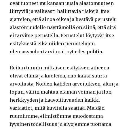
ovat tuoneet mukanaan uusia alastomuuteen
liittyviä ja vaikeasti hallittavia riskejä. Itse
ajattelen, että ainoa oikea ja kestävä perustelu
alastomuudelle näyttämöllä on siinä, että sitä
ei tarvitse perustella. Perustelut löytyvät itse
esityksestä eikä niiden perustelujen
olemassaoloa tarvinnut nyt edes pohtia.
Reilun tunnin mittaisen esityksen aiheena
olivat elämä ja kuolema, nuo kaksi suurta
arvoitusta. Noiden kahden arvoituksen, alun ja
lopun, väliin mahtuu elämän voiman ja ilon,
herkkyyden ja haavoittuvuuden kaikki
variaatiot, mitä kuvitella saattaa. Meidän
ruumiimme, elimistömme muodostama
fyysinen todellisuus ja aivojemme tuottama