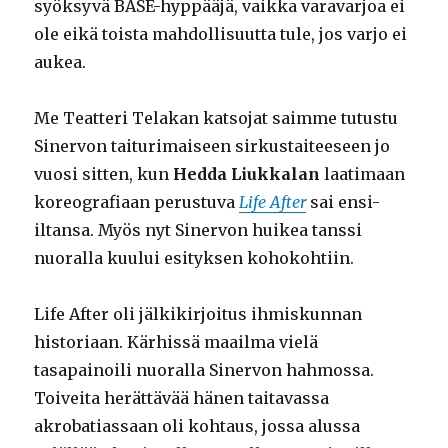
syöksyvä BASE-hyppääjä, vaikka varavarjoa ei
ole eikä toista mahdollisuutta tule, jos varjo ei
aukea.
Me Teatteri Telakan katsojat saimme tutustu
Sinervon taiturimaiseen sirkustaiteeseen jo
vuosi sitten, kun
Hedda Liukkalan
laatimaan
koreografiaan perustuva
Life After
sai ensi-
iltansa. Myös nyt Sinervon huikea tanssi
nuoralla kuului esityksen kohokohtiin.
Life After oli jälkikirjoitus ihmiskunnan
historiaan. Kärhissä maailma vielä
tasapainoili nuoralla Sinervon hahmossa.
Toiveita herättävää hänen taitavassa
akrobatiassaan oli kohtaus, jossa alussa