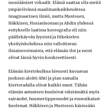
moniääniset vokaalit. Elämä saattaa olla meitä
ympäröivässä maailmankaikkeudessa
imaginaarinen ilmiö, mutta Mustosen,
Häkkisen, Hosiasluoman ja Ahdin yhdessä
esitykselle laatima koreografia oli niin
päällekäyvän fyysistä ja liikekielen
yksityiskohdissa niin valloittavan
ilmaisuvoimaista, että elämän ilot ja surut
olivat läsnä hyvin konkreettisesti.
Elämän kiertokulkua hienosti kuvaavan
juoksun aloitti Ahti ja pian samalla
kiertoradalla olivat kaikki muut. Tähän
elämän autuuteen kuuluivat väistämättä myös
sairaudet, huumeriippuvuudet ja enneaikaiset
kuolemat. Häkkisen ja Mustosen käsissään