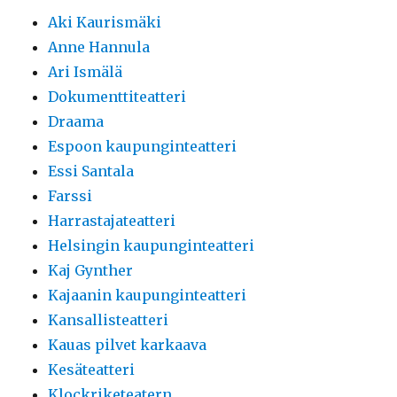
Aki Kaurismäki
Anne Hannula
Ari Ismälä
Dokumenttiteatteri
Draama
Espoon kaupunginteatteri
Essi Santala
Farssi
Harrastajateatteri
Helsingin kaupunginteatteri
Kaj Gynther
Kajaanin kaupunginteatteri
Kansallisteatteri
Kauas pilvet karkaava
Kesäteatteri
Klockriketeatern