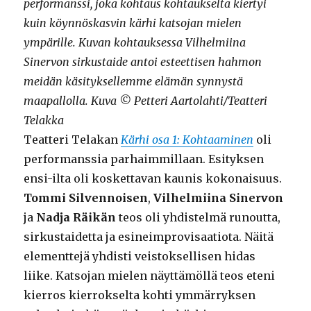
performanssi, joka kohtaus kohtaukselta kiertyi
kuin köynnöskasvin kärhi katsojan mielen
ympärille. Kuvan kohtauksessa Vilhelmiina
Sinervon sirkustaide antoi esteettisen hahmon
meidän käsityksellemme elämän synnystä
maapallolla. Kuva © Petteri Aartolahti/Teatteri
Telakka
Teatteri Telakan
Kärhi osa 1: Kohtaaminen
oli
performanssia parhaimmillaan. Esityksen
ensi-ilta oli koskettavan kaunis kokonaisuus.
Tommi Silvennoisen
,
Vilhelmiina Sinervon
ja
Nadja Räikän
teos oli yhdistelmä runoutta,
sirkustaidetta ja esineimprovisaatiota. Näitä
elementtejä yhdisti veistoksellisen hidas
liike. Katsojan mielen näyttämöllä teos eteni
kierros kierrokselta kohti ymmärryksen