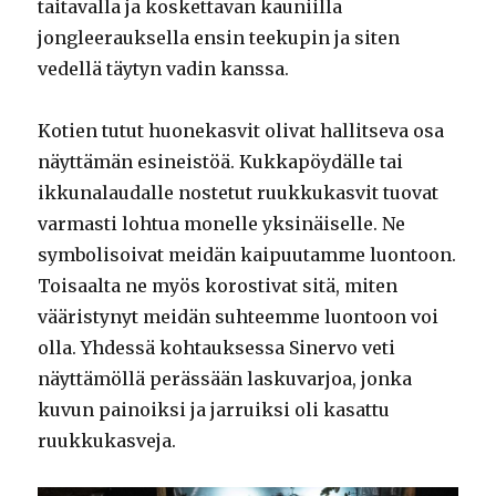
taitavalla ja koskettavan kauniilla
jongleerauksella ensin teekupin ja siten
vedellä täytyn vadin kanssa.
Kotien tutut huonekasvit olivat hallitseva osa
näyttämän esineistöä. Kukkapöydälle tai
ikkunalaudalle nostetut ruukkukasvit tuovat
varmasti lohtua monelle yksinäiselle. Ne
symbolisoivat meidän kaipuutamme luontoon.
Toisaalta ne myös korostivat sitä, miten
vääristynyt meidän suhteemme luontoon voi
olla. Yhdessä kohtauksessa Sinervo veti
näyttämöllä perässään laskuvarjoa, jonka
kuvun painoiksi ja jarruiksi oli kasattu
ruukkukasveja.