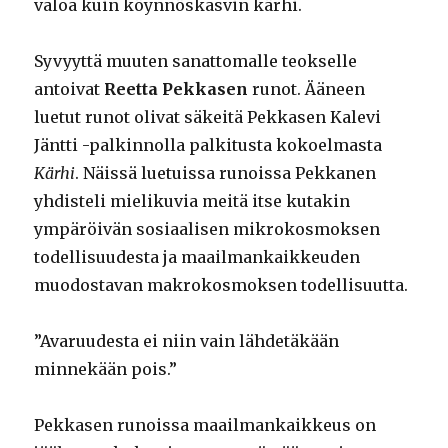
valoa kuin köynnöskasvin kärhi.
Syvyyttä muuten sanattomalle teokselle
antoivat
Reetta Pekkasen
runot. Ääneen
luetut runot olivat säkeitä Pekkasen Kalevi
Jäntti -palkinnolla palkitusta kokoelmasta
Kärhi
. Näissä luetuissa runoissa Pekkanen
yhdisteli mielikuvia meitä itse kutakin
ympäröivän sosiaalisen mikrokosmoksen
todellisuudesta ja maailmankaikkeuden
muodostavan makrokosmoksen todellisuutta.
”Avaruudesta ei niin vain lähdetäkään
minnekään pois.”
Pekkasen runoissa maailmankaikkeus on