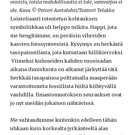
onnistu, toista mahdollisuutta ei tule, varavarjoa ei
ole. Kuva © Petteri Aartolahti/Teatteri Telakka
Loisteliaasti toteutetun kohtauksen
symboliikkaa oli helppo tulkita. Happi, jota
me hengitämme, on peräisin vihreiden
kasvien fotosynteesistä. Kysymys on herkästä
tasopainotilasta, jota kutsutaan hiilikierroksi.
Viimeksi kuluneiden kahden vuosisadan
aikana ihmiskunta on alkanut järkyttää tätä
herkkää tasapainoa polttamalla maaperään
varastoitunutta fossiilista hiiltä kiihtyvällä
vauhdilla. Ilmastomuutoksen seuraukset ovat
jo nyt meidän jokaisen nähtävissä.
Me suhtaudumme kuitenkin edelleen tähän
uhkaan kuin korkealta jyrkänteeltä alas