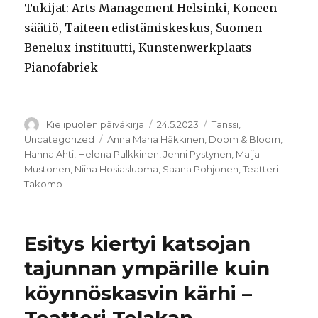
Tukijat: Arts Management Helsinki, Koneen
säätiö, Taiteen edistämiskeskus, Suomen
Benelux-instituutti, Kunstenwerkplaats
Pianofabriek
Kirjoittaja
Julkaistu
Kategoriat
Kielipuolen päiväkirja
24.5.2023
Tanssi
,
Avainsanat
Uncategorized
Anna Maria Häkkinen
,
Doom & Bloom
,
Hanna Ahti
,
Helena Pulkkinen
,
Jenni Pystynen
,
Maija
Mustonen
,
Niina Hosiasluoma
,
Saana Pohjonen
,
Teatteri
Takomo
Esitys kiertyi katsojan
tajunnan ympärille kuin
köynnöskasvin kärhi –
Teatteri Telakan