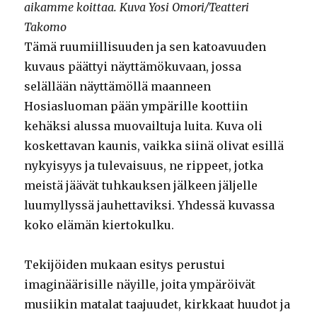
aikamme koittaa. Kuva Yosi Omori/Teatteri
Takomo
Tämä ruumiillisuuden ja sen katoavuuden
kuvaus päättyi näyttämökuvaan, jossa
selällään näyttämöllä maanneen
Hosiasluoman pään ympärille koottiin
kehäksi alussa muovailtuja luita. Kuva oli
koskettavan kaunis, vaikka siinä olivat esillä
nykyisyys ja tulevaisuus, ne rippeet, jotka
meistä jäävät tuhkauksen jälkeen jäljelle
luumyllyssä jauhettaviksi. Yhdessä kuvassa
koko elämän kiertokulku.
Tekijöiden mukaan esitys perustui
imaginäärisille näyille, joita ympäröivät
musiikin matalat taajuudet, kirkkaat huudot ja