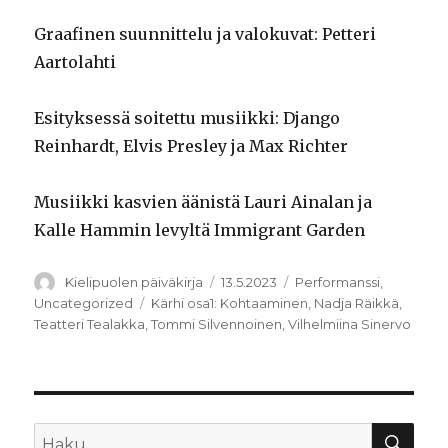
Graafinen suunnittelu ja valokuvat: Petteri
Aartolahti
Esityksessä soitettu musiikki: Django
Reinhardt, Elvis Presley ja Max Richter
Musiikki kasvien äänistä Lauri Ainalan ja
Kalle Hammin levyltä Immigrant Garden
Kirjoittaja
Julkaistu
Kategoriat
Kielipuolen päiväkirja
13.5.2023
Performanssi
,
Avainsanat
Uncategorized
Kärhi osa1: Kohtaaminen
,
Nadja Räikkä
,
Teatteri Tealakka
,
Tommi Silvennoinen
,
Vilhelmiina Sinervo
HA
Etsi: