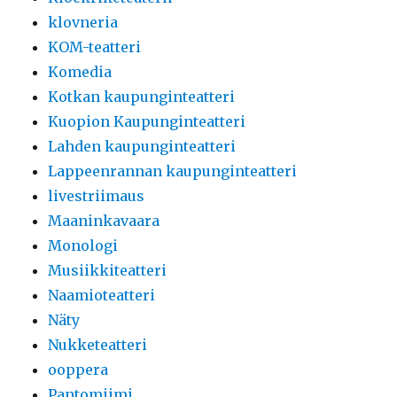
klovneria
KOM-teatteri
Komedia
Kotkan kaupunginteatteri
Kuopion Kaupunginteatteri
Lahden kaupunginteatteri
Lappeenrannan kaupunginteatteri
livestriimaus
Maaninkavaara
Monologi
Musiikkiteatteri
Naamioteatteri
Näty
Nukketeatteri
ooppera
Pantomiimi