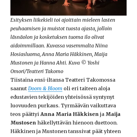
Esityksen liikekieli toi ajoittain mieleen lasten
peuhaamisen ja muistot tuosta ajasta, jolloin
läsnäolon ja kosketuksen tuoma ilo olivat
aidoimmillaan. Kuvassa vasemmalta Niina
Hosiasluoma, Anna Maria Häkkinen, Maija
Mustonen ja Hanna Ahti. Kuva © Yoshi
Omori/Teatteri Takomo
Tiistaina ensi-iltansa Teatteri Takomossa
saanut
Doom & Bloom
oli eri taiteen aloja
edustavien tekijöiden yhteisössä syntynyt
luovuuden purkaus. Tyrmäävän vaikuttava
teos päättyi
Anna Maria Häkkisen
ja
Maija
Mustosen
häkellyttävän hienoon duettoon.
Häkkinen ja Mustonen tanssivat päät yhteen