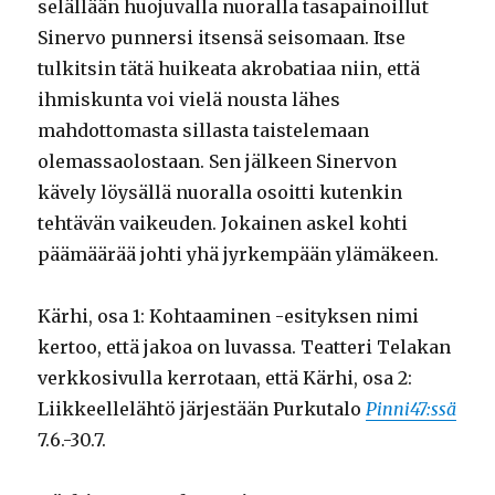
selällään huojuvalla nuoralla tasapainoillut
Sinervo punnersi itsensä seisomaan. Itse
tulkitsin tätä huikeata akrobatiaa niin, että
ihmiskunta voi vielä nousta lähes
mahdottomasta sillasta taistelemaan
olemassaolostaan. Sen jälkeen Sinervon
kävely löysällä nuoralla osoitti kutenkin
tehtävän vaikeuden. Jokainen askel kohti
päämäärää johti yhä jyrkempään ylämäkeen.
Kärhi, osa 1: Kohtaaminen -esityksen nimi
kertoo, että jakoa on luvassa. Teatteri Telakan
verkkosivulla kerrotaan, että Kärhi, osa 2:
Liikkeellelähtö järjestään Purkutalo
Pinni47:ssä
7.6.-30.7.