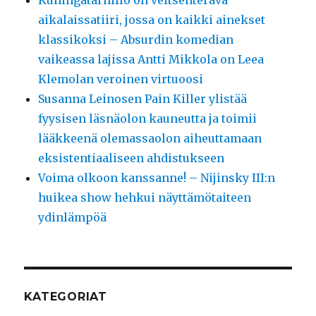
Kuningatarhillo on veitsenterävä
aikalaissatiiri, jossa on kaikki ainekset
klassikoksi – Absurdin komedian
vaikeassa lajissa Antti Mikkola on Leea
Klemolan veroinen virtuoosi
Susanna Leinosen Pain Killer ylistää
fyysisen läsnäolon kauneutta ja toimii
lääkkeenä olemassaolon aiheuttamaan
eksistentiaaliseen ahdistukseen
Voima olkoon kanssanne! – Nijinsky III:n
huikea show hehkui näyttämötaiteen
ydinlämpöä
KATEGORIAT