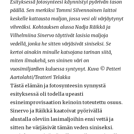
Esityksessä fotosynteesi käynnistyi pyörivän tason
päällä. Sen merkiksi Tommi Silvennoinen laittoi
keskelle kattausta maljan, jossa vesi oli värjäytynyt
vihreäksi. Kohtauksen alussa Nadja Räikkä ja
Vilhelmiina Sinervo täyttivät lasisia maljoja
vedellä, jonka he sitten värjäsivät siniseksi. Se
kertoi ainakin minulle katsojana tarinan siitä,
miten ilmakehä, sen sininen väri on
vuosimiljardien kuluessa syntynyt. Kuva © Petteri
Aartolahti/Teatteri Telakka
Tästä elämän ja fotosynteesin synnystä
esityksessä oli todella upeasti
esineimprovisaation keinoin toteutettu osuus.
Sinervo ja Räikkä kaatoivat pyörivällä
alustalla oleviin lasimaljoihin ensi vettä ja
sitten he värjäsivät tämän veden siniseksi.