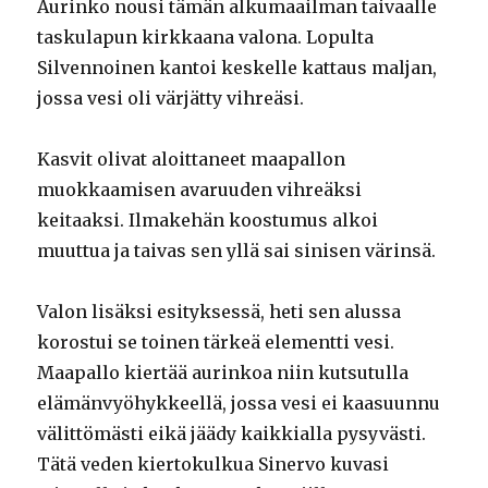
Aurinko nousi tämän alkumaailman taivaalle
taskulapun kirkkaana valona. Lopulta
Silvennoinen kantoi keskelle kattaus maljan,
jossa vesi oli värjätty vihreäsi.
Kasvit olivat aloittaneet maapallon
muokkaamisen avaruuden vihreäksi
keitaaksi. Ilmakehän koostumus alkoi
muuttua ja taivas sen yllä sai sinisen värinsä.
Valon lisäksi esityksessä, heti sen alussa
korostui se toinen tärkeä elementti vesi.
Maapallo kiertää aurinkoa niin kutsutulla
elämänvyöhykkeellä, jossa vesi ei kaasuunnu
välittömästi eikä jäädy kaikkialla pysyvästi.
Tätä veden kiertokulkua Sinervo kuvasi