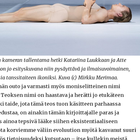
kameran tallentama hetki Katariina Luukkaan ja Atte
 on jo esityskuvana niin pysäyttävä ja ilmaisuvoimainen,
ia tanssitaiteen ikoniksi. Kuva (c) Mirkku Merimaa.
än outo ja varmasti myös moniselitteinen nimi
 Teoksen nimi on haastava ja herätti jo etukäteen
i taide, jota tämä teos tuon käsitteen parhaassa
ustaa, on ainakin tämän kirjoittajalle paras ja
 ainoa tepsivä lääke siihen eksistentiaaliseen
ota korviemme väliin evoluution myötä kasvanut suuri
ös tietoisuudeksi kutsutaan – itse kullekin meistä