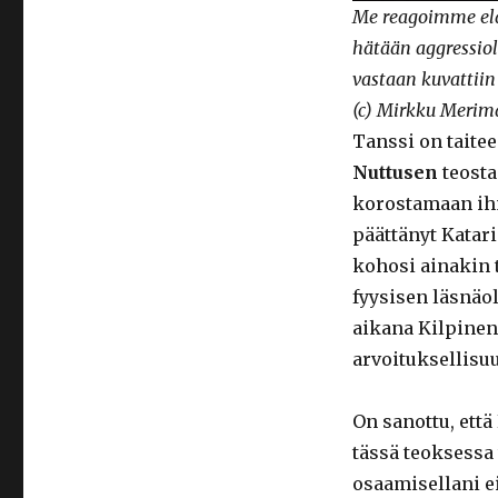
Me reagoimme el
hätään aggressiol
vastaan kuvattiin
(c) Mirkku Merim
Tanssi on taite
Nuttusen
teosta
korostamaan ihm
päättänyt Katar
kohosi ainakin t
fyysisen läsnäo
aikana Kilpinen
arvoituksellisu
On sanottu, ett
tässä teoksessa 
osaamisellani ei