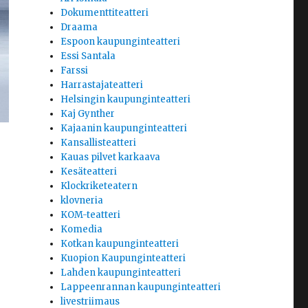
Dokumenttiteatteri
Draama
Espoon kaupunginteatteri
Essi Santala
Farssi
Harrastajateatteri
Helsingin kaupunginteatteri
Kaj Gynther
Kajaanin kaupunginteatteri
Kansallisteatteri
Kauas pilvet karkaava
Kesäteatteri
Klockriketeatern
klovneria
KOM-teatteri
Komedia
Kotkan kaupunginteatteri
Kuopion Kaupunginteatteri
Lahden kaupunginteatteri
Lappeenrannan kaupunginteatteri
livestriimaus