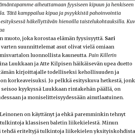
ämäntapamme aiheuttamaan fyysiseen kipuun ja henkiseen
la. Tätä kamppailua kipua ja psyykkistä pahoinvointia
 esityksessä häkellyttävän hienoilla taistelukohtauksilla. Ku
aa
en muoto, joka korostaa elämän fyysisyyttä.
Sari
 varten suunnittelemat asut olivat vielä omiaan
isvartalon luonnollista kauneutta.
Pain Killerin
iina Luukkaan ja Atte Kilpisen häikäisevän upea duetto
ämän kirjoittajalle todelliseksi kehollisuuden ja
lon korkeaveisuksi. Jo pelkkä esityskuva hetkestä, jon
 seisoo kyykyssä Luukkaan rintakehän päällä, on
udessaan ja moniselitteisyydessään ainutlaatuinen.
ä Leinonen on käyttänyt ja ehkä paremminkin tehnyt
tulkintoja klassisen baletin liikekielestä. Minun
 tehdä eriteltyjä tulkintoja liikekielen yksityiskohdista