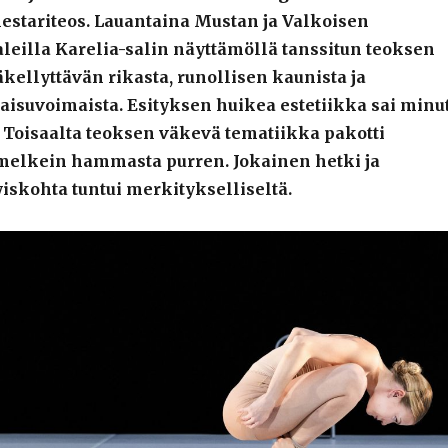
mestariteos. Lauantaina Mustan ja Valkoisen
aleilla Karelia-salin näyttämöllä tanssitun teoksen
häkellyttävän rikasta, runollisen kaunista ja
aisuvoimaista. Esityksen huikea estetiikka sai minu
Toisaalta teoksen väkevä tematiikka pakotti
elkein hammasta purren. Jokainen hetki ja
iskohta tuntui merkitykselliseltä.