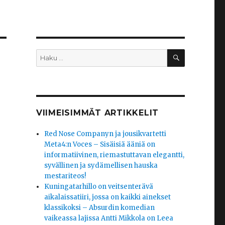
HAKU
Etsi:
VIIMEISIMMÄT ARTIKKELIT
Red Nose Companyn ja jousikvartetti
Meta4:n Voces – Sisäisiä ääniä on
n
informatiivinen, riemastuttavan elegantti,
syvällinen ja sydämellisen hauska
mestariteos!
Kuningatarhillo on veitsenterävä
aikalaissatiiri, jossa on kaikki ainekset
klassikoksi – Absurdin komedian
vaikeassa lajissa Antti Mikkola on Leea