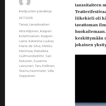
tanssitaiteen 
Kirjoittaja
Kielipuolen päiväkirja
Teatterifestiva
Julkaistu
26.7.2026
liikekieli oli 
Kategoriat
Tanssi
,
tanssiteatteri
tavattoman ilm
Avainsanat
Atte Kilpinen
,
Kasperi
huokailemaan. 
Kolehmainen
,
Kasperi
keskittymään m
Laine
,
Katariina Luukas
,
jokainen yksity
Marie de Silva
,
Mirkku
Merimaa
,
Rebekka
Guðmundsdóttir
,
Sari
Nutunen
,
Susanna
Leinonen
,
Taru Pellinen
,
Teemu Nummelin
,
Ville
Seppänen