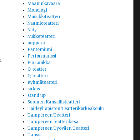
Maaninkavaara
Monologi
Musiikkiteatteri
Naamioteatteri
Näty
Nukketeatteri
ooppera
Pantomiimi
Performanssi
ä
Pia Lunkka
Q-teatter
Q-teatteri
Ryhmäteatteri
sirkus
stand up
Suomen Kansallisteatteri
Taideyliopiston Teatterikorkeakoulu
Tampereen Teatteri
Tampereen teatterikesä
Tampereen Työväen Teatteri
Tanssi