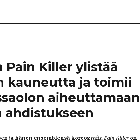
Pain Killer ylistää
n kauneutta ja toimii
ssaolon aiheuttamaa
n ahdistukseen
sen ja hänen ensemblensä koreografia
Pain Killer
on