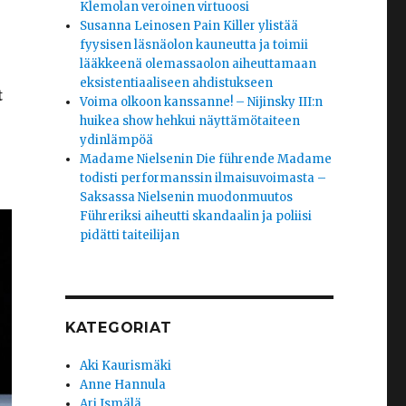
Klemolan veroinen virtuoosi
Susanna Leinosen Pain Killer ylistää
fyysisen läsnäolon kauneutta ja toimii
lääkkeenä olemassaolon aiheuttamaan
eksistentiaaliseen ahdistukseen
t
Voima olkoon kanssanne! – Nijinsky III:n
huikea show hehkui näyttämötaiteen
ydinlämpöä
Madame Nielsenin Die führende Madame
todisti performanssin ilmaisuvoimasta –
Saksassa Nielsenin muodonmuutos
Führeriksi aiheutti skandaalin ja poliisi
pidätti taiteilijan
KATEGORIAT
Aki Kaurismäki
Anne Hannula
Ari Ismälä