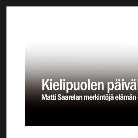
Kielipuolen päiväkirja
Teatteriblogi