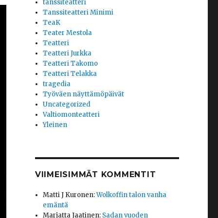
tanssiteatteri
Tanssiteatteri Minimi
TeaK
Teater Mestola
Teatteri
Teatteri Jurkka
Teatteri Takomo
Teatteri Telakka
tragedia
Työväen näyttämöpäivät
Uncategorized
Valtiomonteatteri
Yleinen
VIIMEISIMMÄT KOMMENTIT
Matti J Kuronen
:
Wolkoffin talon vanha
emäntä
Marjatta Jaatinen
:
Sadan vuoden