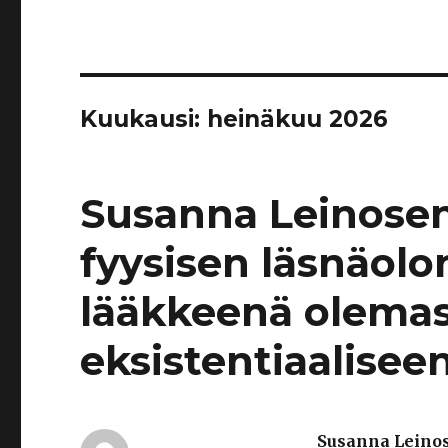
Kuukausi:
heinäkuu 2026
Susanna Leinosen 
fyysisen läsnäolo
lääkkeenä olema
eksistentiaalisee
Susanna Leino