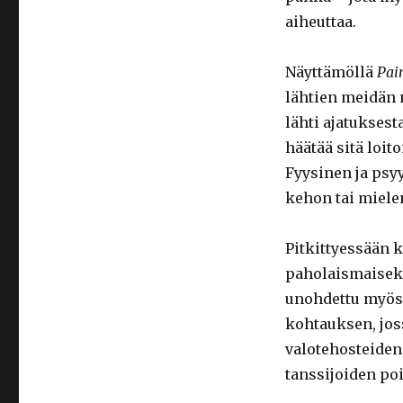
aiheuttaa.
Näyttämöllä
Pain
lähtien meidän 
lähti ajatukses
häätää sitä loit
Fyysinen ja psyy
kehon tai mielen
Pitkittyessään 
paholaismaiseks
unohdettu myösk
kohtauksen, jos
valotehosteiden
tanssijoiden po