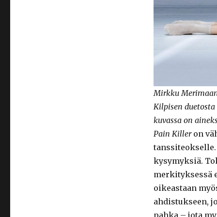
Mirkku Merimaan 
Kilpisen duetosta
kuvassa on aineks
Pain Killer
on väh
tanssiteokselle.
kysymyksiä. Tok
merkityksessä ed
oikeastaan myös
ahdistukseen, j
pahka – jota my