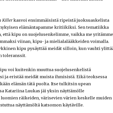
 Killer
kasvoi ensimmäisistä ripeistä juoksuaskelista
nykyisen elämäntapamme kritiikiksi. Sen tematiikka
ta, että kipu on suojelusenkelimme, vaikka me yritämme
ommaksi viinan, kipu- ja mielialalääkkeiden voimalla.
kkinen kipu pysäyttää meidät silloin, kun vauhti ylittä
 toleranssit.
kipu voi kuitenkin muuttua suojelusenkelistä
i ja eristää meidät muista ihmisistä. Eikä teoksessa
ään elämän tätä puolta. Itse tulkitsin upean
sa Katariina Luukas jäi yksin näyttämölle
 luomien räikeiden, värisevien värien keskelle muiden
istuttua näyttämöltä katsomon käytäville.