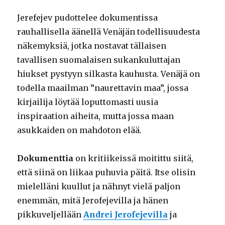
Jerefejev pudottelee dokumentissa
rauhallisella äänellä Venäjän todellisuudesta
näkemyksiä, jotka nostavat tällaisen
tavallisen suomalaisen sukankuluttajan
hiukset pystyyn silkasta kauhusta. Venäjä on
todella maailman ”naurettavin maa”, jossa
kirjailija löytää loputtomasti uusia
inspiraation aiheita, mutta jossa maan
asukkaiden on mahdoton elää.
Dokumenttia
on kritiikeissä moitittu siitä,
että siinä on liikaa puhuvia päitä. Itse olisin
mielelläni kuullut ja nähnyt vielä paljon
enemmän, mitä Jerofejevilla ja hänen
pikkuveljellään
Andrei Jerofejevilla
ja