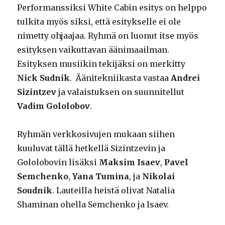
Performanssiksi White Cabin esitys on helppo
tulkita myös siksi, että esitykselle ei ole
nimetty ohjaajaa. Ryhmä on luonut itse myös
esityksen vaikuttavan äänimaailman.
Esityksen musiikin tekijäksi on merkitty
Nick Sudnik
. Äänitekniikasta vastaa
Andrei
Sizintzev
ja valaistuksen on suunnitellut
Vadim Gololobov
.
Ryhmän verkkosivujen mukaan siihen
kuuluvat tällä hetkellä Sizintzevin ja
Gololobovin lisäksi
Maksim Isaev
,
Pavel
Semchenko
,
Yana Tumina
, ja
Nikolai
Soudnik
. Lauteilla heistä olivat Natalia
Shaminan ohella Semchenko ja Isaev.