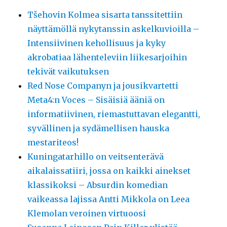
Tšehovin Kolmea sisarta tanssitettiin
näyttämöllä nykytanssin askelkuvioilla –
Intensiivinen kehollisuus ja kyky
akrobatiaa lähenteleviin liikesarjoihin
tekivät vaikutuksen
Red Nose Companyn ja jousikvartetti
Meta4:n Voces – Sisäisiä ääniä on
informatiivinen, riemastuttavan elegantti,
syvällinen ja sydämellisen hauska
mestariteos!
Kuningatarhillo on veitsenterävä
aikalaissatiiri, jossa on kaikki ainekset
klassikoksi – Absurdin komedian
vaikeassa lajissa Antti Mikkola on Leea
Klemolan veroinen virtuoosi