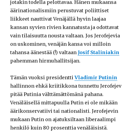
jotakin todella pelottavaa. Hänen mukaansa
äärinationalismiin perustuvat poliittiset
liikkeet nauttivat Venäjällä hyvin laajaa
kansan syvien rivien kannatusta ja odottavat
vain tilaisuutta nousta valtaan. Jos Jerofejevia
on uskominen, venäjän kansa voi milloin
tahansa äänestää (!) valtaan
Josif Staliniakin
pahemman hirmuhallitsijan.
Tämän vuoksi presidentti
Vladimir Putinin
hallinnon ehkä kriitikkona tunnettu Jerofejev
pitää Putinia välttämättömänä pahana.
Venäläisellä mittapuulla Putin ei ole mikään
äärikonservatiivi tai nationalisti. Jerofejevin
mukaan Putin on ajatuksiltaan liberaalimpi
henkilö kuin 80 prosenttia venäläisistä.