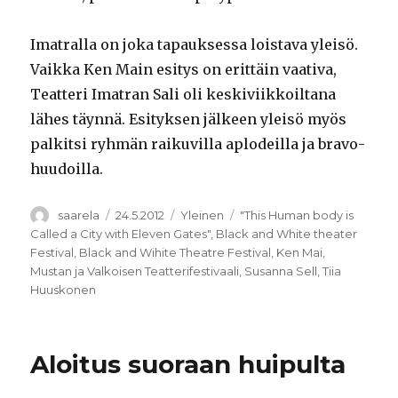
Imatralla on joka tapauksessa loistava yleisö.
Vaikka Ken Main esitys on erittäin vaativa,
Teatteri Imatran Sali oli keskiviikkoiltana
lähes täynnä. Esityksen jälkeen yleisö myös
palkitsi ryhmän raikuvilla aplodeilla ja bravo-
huudoilla.
Kirjoittaja
Julkaistu
Kategoriat
Avainsanat
saarela
24.5.2012
Yleinen
"This Human body is
Called a City with Eleven Gates"
,
Black and White theater
Festival
,
Black and Wihite Theatre Festival
,
Ken Mai
,
Mustan ja Valkoisen Teatterifestivaali
,
Susanna Sell
,
Tiia
Huuskonen
Aloitus suoraan huipulta