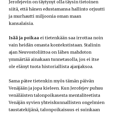
Jerofejevin on täytynyt olla täysin tietoinen
siitä, että hänen edustamansa hallinto orjuutti
ja murhautti miljoonia oman maan
kansalaisia.
Isää ja poikaa
ei tietenkään saa irrottaa noin
vain heidän omasta kontekstistaan. Stalinin
ajan Neuvostoliittoa on lähes mahdoton
ymmärtää ainakaan tunnetasolla, jos ei itse
ole elänyt tuota historiallista ajanjaksoa.
Sama pätee tietenkin myös tämän päivän
Venäjään ja jopa kieleen. Kun Jerofejev puhuu
venäläisten talonpoikasesta mentaliteetista
Venäjän syvien yhteiskunnallisten ongelmien
taustatekijänä, talonpoikaisuus ei suinkaan