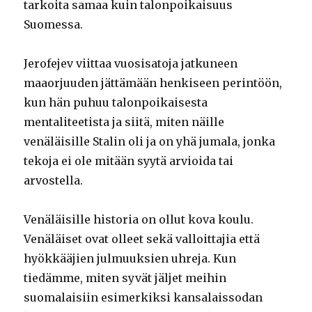
tarkoita samaa kuin talonpoikaisuus
Suomessa.
Jerofejev viittaa vuosisatoja jatkuneen
maaorjuuden jättämään henkiseen perintöön,
kun hän puhuu talonpoikaisesta
mentaliteetista ja siitä, miten näille
venäläisille Stalin oli ja on yhä jumala, jonka
tekoja ei ole mitään syytä arvioida tai
arvostella.
Venäläisille historia on ollut kova koulu.
Venäläiset ovat olleet sekä valloittajia että
hyökkääjien julmuuksien uhreja. Kun
tiedämme, miten syvät jäljet meihin
suomalaisiin esimerkiksi kansalaissodan