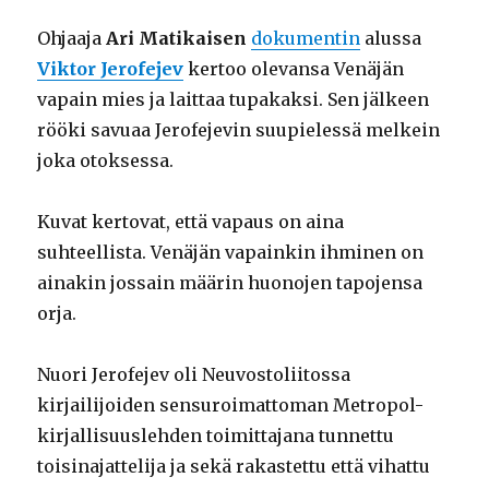
Ohjaaja
Ari Matikaisen
dokumentin
alussa
Viktor Jerofejev
kertoo olevansa Venäjän
vapain mies ja laittaa tupakaksi. Sen jälkeen
rööki savuaa Jerofejevin suupielessä melkein
joka otoksessa.
Kuvat kertovat, että vapaus on aina
suhteellista. Venäjän vapainkin ihminen on
ainakin jossain määrin huonojen tapojensa
orja.
Nuori Jerofejev oli Neuvostoliitossa
kirjailijoiden sensuroimattoman Metropol-
kirjallisuuslehden toimittajana tunnettu
toisinajattelija ja sekä rakastettu että vihattu