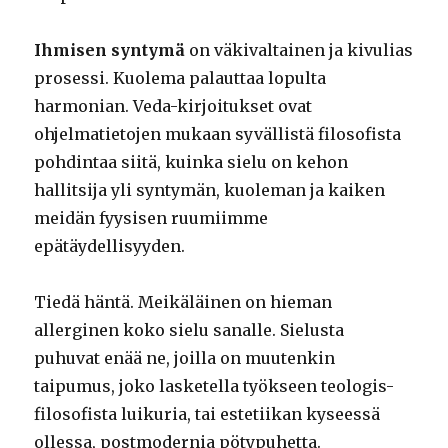
Ihmisen syntymä
on väkivaltainen ja kivulias
prosessi. Kuolema palauttaa lopulta
harmonian. Veda-kirjoitukset ovat
ohjelmatietojen mukaan syvällistä filosofista
pohdintaa siitä, kuinka sielu on kehon
hallitsija yli syntymän, kuoleman ja kaiken
meidän fyysisen ruumiimme
epätäydellisyyden.
Tiedä häntä. Meikäläinen on hieman
allerginen koko sielu sanalle. Sielusta
puhuvat enää ne, joilla on muutenkin
taipumus, joko lasketella työkseen teologis-
filosofista luikuria, tai estetiikan kyseessä
ollessa, postmodernia pötypuhetta.