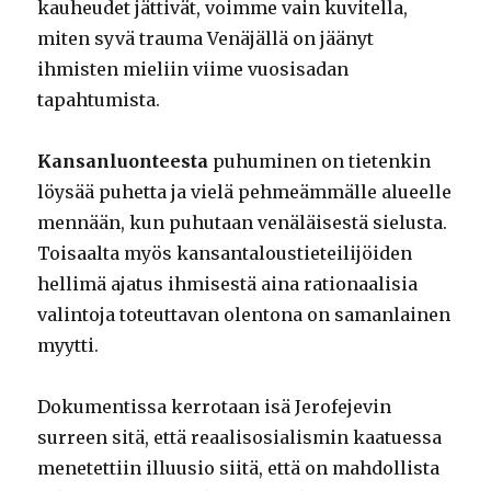
kauheudet jättivät, voimme vain kuvitella,
miten syvä trauma Venäjällä on jäänyt
ihmisten mieliin viime vuosisadan
tapahtumista.
Kansanluonteesta
puhuminen on tietenkin
löysää puhetta ja vielä pehmeämmälle alueelle
mennään, kun puhutaan venäläisestä sielusta.
Toisaalta myös kansantaloustieteilijöiden
hellimä ajatus ihmisestä aina rationaalisia
valintoja toteuttavan olentona on samanlainen
myytti.
Dokumentissa kerrotaan isä Jerofejevin
surreen sitä, että reaalisosialismin kaatuessa
menetettiin illuusio siitä, että on mahdollista