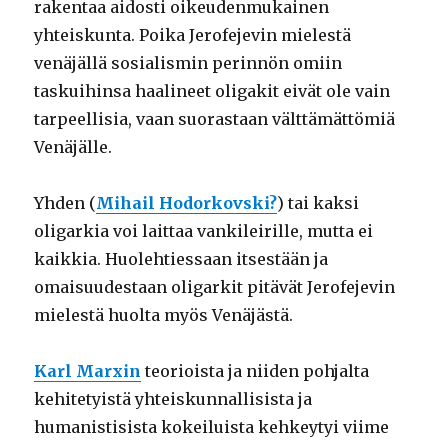
rakentaa aidosti oikeudenmukainen
yhteiskunta. Poika Jerofejevin mielestä
venäjällä sosialismin perinnön omiin
taskuihinsa haalineet oligakit eivät ole vain
tarpeellisia, vaan suorastaan välttämättömiä
Venäjälle.
Yhden (
Mihail Hodorkovski?
) tai kaksi
oligarkia voi laittaa vankileirille, mutta ei
kaikkia. Huolehtiessaan itsestään ja
omaisuudestaan oligarkit pitävät Jerofejevin
mielestä huolta myös Venäjästä.
Karl Marxin
teorioista ja niiden pohjalta
kehitetyistä yhteiskunnallisista ja
humanistisista kokeiluista kehkeytyi viime