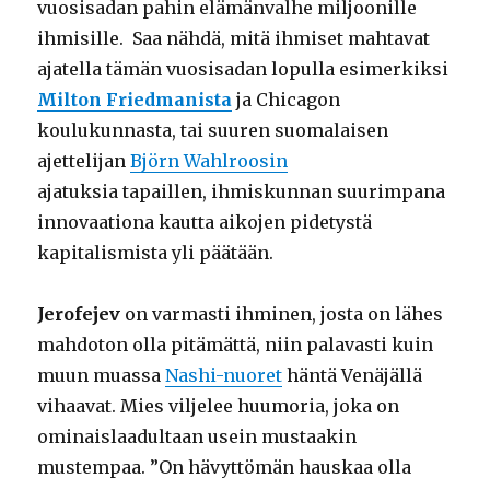
vuosisadan pahin elämänvalhe miljoonille
ihmisille. Saa nähdä, mitä ihmiset mahtavat
ajatella tämän vuosisadan lopulla esimerkiksi
Milton Friedmanista
ja Chicagon
koulukunnasta, tai suuren suomalaisen
ajettelijan
Björn Wahlroosin
ajatuksia tapaillen, ihmiskunnan suurimpana
innovaationa kautta aikojen pidetystä
kapitalismista yli päätään.
Jerofejev
on varmasti ihminen, josta on lähes
mahdoton olla pitämättä, niin palavasti kuin
muun muassa
Nashi-nuoret
häntä Venäjällä
vihaavat. Mies viljelee huumoria, joka on
ominaislaadultaan usein mustaakin
mustempaa. ”On hävyttömän hauskaa olla