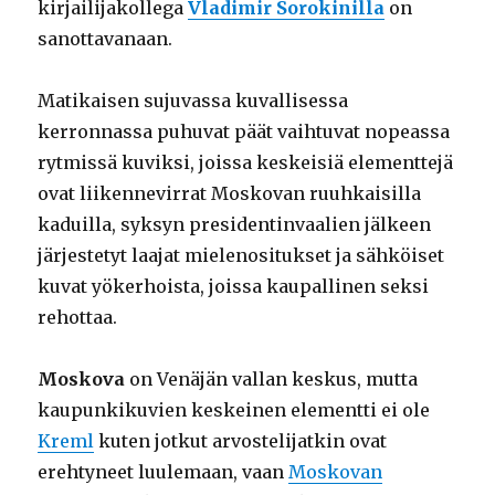
kirjailijakollega
Vladimir Sorokinilla
on
sanottavanaan.
Matikaisen sujuvassa kuvallisessa
kerronnassa puhuvat päät vaihtuvat nopeassa
rytmissä kuviksi, joissa keskeisiä elementtejä
ovat liikennevirrat Moskovan ruuhkaisilla
kaduilla, syksyn presidentinvaalien jälkeen
järjestetyt laajat mielenositukset ja sähköiset
kuvat yökerhoista, joissa kaupallinen seksi
rehottaa.
Moskova
on Venäjän vallan keskus, mutta
kaupunkikuvien keskeinen elementti ei ole
Kreml
kuten jotkut arvostelijatkin ovat
erehtyneet luulemaan, vaan
Moskovan