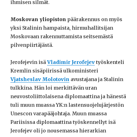
ihmisen silmät.
Moskovan yliopiston
päärakennus on myös
yksi Stalinin hampaista, hirmuhallitsijan
Moskovaan rakennuttamista seitsemästä
pilvenpiirtäjästä.
Jerofejevin isä
Vladimir Jerofejev
työskenteli
Kremlin sisäpiirissä ulkoministeri
Vjatsheslav Molotovin
avustajana ja Stalinin
tulkkina. Hän loi merkittävän uran
neuvostoliittolaisena diplomaattina ja hänestä
tuli muun muassa YK:n lastensuojelujärjestön
Unescon varapääjohtaja. Muun muassa
Pariisissa diplomaattina työskennellyt isä
Jerofejev oli jo nousemassa hierarkian