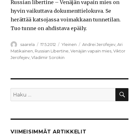
Russian libertine – Venäjän vapain mies on
hyvin vaikuttava dokumenttielokuva. Se
herättää katsojassa voimakkaan tunnetilan.
Tuo tunne on ahdistava epäily.
Kirjoittaja
Julkaistu
Kategoriat
Avainsanat
saarela
17.5.2012
Yleinen
Andrei Jerofejev
,
Ari
Matikainen
,
Russian Libertine
,
Venäjän vapain mies
,
Viktor
Jerofejev
,
Vladimir Sorokin
HA
Etsi:
VIIMEISIMMÄT ARTIKKELIT