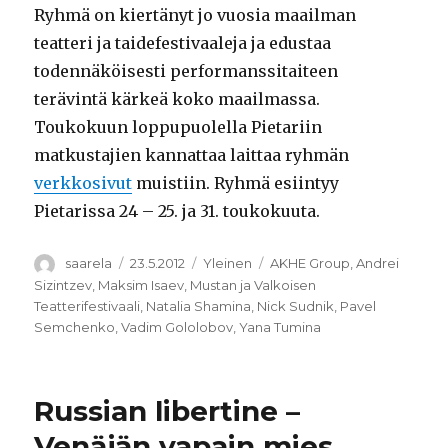
Ryhmä on kiertänyt jo vuosia maailman
teatteri ja taidefestivaaleja ja edustaa
todennäköisesti performanssitaiteen
terävintä kärkeä koko maailmassa.
Toukokuun loppupuolella Pietariin
matkustajien kannattaa laittaa ryhmän
verkkosivut
muistiin. Ryhmä esiintyy
Pietarissa 24 – 25. ja 31. toukokuuta.
Kirjoittaja
Julkaistu
Kategoriat
Avainsanat
saarela
23.5.2012
Yleinen
AKHE Group
,
Andrei
Sizintzev
,
Maksim Isaev
,
Mustan ja Valkoisen
Teatterifestivaali
,
Natalia Shamina
,
Nick Sudnik
,
Pavel
Semchenko
,
Vadim Gololobov
,
Yana Tumina
Russian libertine –
Venäjän vapain mies