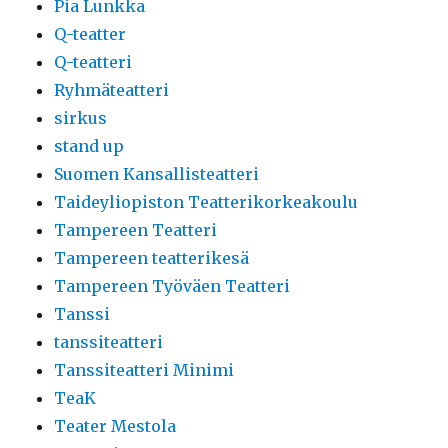
Pia Lunkka
Q-teatter
Q-teatteri
Ryhmäteatteri
sirkus
stand up
Suomen Kansallisteatteri
Taideyliopiston Teatterikorkeakoulu
Tampereen Teatteri
Tampereen teatterikesä
Tampereen Työväen Teatteri
Tanssi
tanssiteatteri
Tanssiteatteri Minimi
TeaK
Teater Mestola