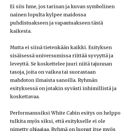
Ei siis hme, jos tarinan ja kuvan symbolinen
nainen lopulta kylpee maidossa
puhdistuakseen ja vapautuakseen tästä
kaikesta.
Mutta ei siinä tietenkään kaikki. Esityksen
sisäisessä universumissa riittää syvyyttä ja
leveyttä. Se koskettelee juuri niitä tajunnan
tasoja, joita on vaikea tai suorastaan
mahdoton ilmaista sanoilla. Ryhmän
esityksessä on jotakin syvästi inhimillistä ja
koskettavaa.
Performanssiksi White Cabin esitys on helppo
tulkita myös siksi, että esitykselle ei ole
nimetty ohjaajaa. Ryhmä on luonut itse myös