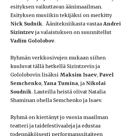
esityksen vaikuttavan äänimaailman.
Esityksen musiikin tekijäksi on merkitty
Nick Sudnik
. Äänitekniikasta vastaa
Andrei
Sizintzev
ja valaistuksen on suunnitellut
Vadim Gololobov
.
Ryhmän verkkosivujen mukaan siihen
kuuluvat tällä hetkellä Sizintzevin ja
Gololobovin lisäksi
Maksim Isaev
,
Pavel
Semchenko
,
Yana Tumina
, ja
Nikolai
Soudnik
. Lauteilla heistä olivat Natalia
Shaminan ohella Semchenko ja Isaev.
Ryhmä on kiertänyt jo vuosia maailman
teatteri ja taidefestivaaleja ja edustaa
todennäköisesti performanssitaiteen