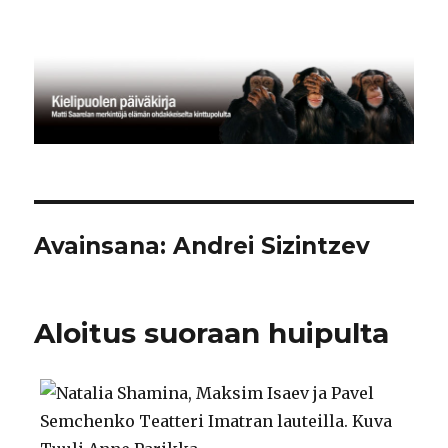
Kielipuolen päiväkirja
Avainsana:
Andrei Sizintzev
Aloitus suoraan huipulta