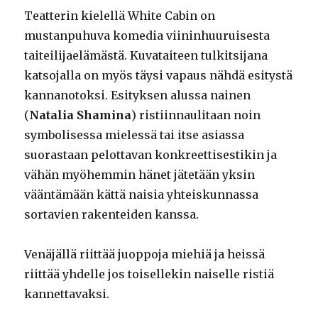
Teatterin kielellä White Cabin on
mustanpuhuva komedia viininhuuruisesta
taiteilijaelämästä. Kuvataiteen tulkitsijana
katsojalla on myös täysi vapaus nähdä esitystä
kannanotoksi. Esityksen alussa nainen
(
Natalia Shamina
) ristiinnaulitaan noin
symbolisessa mielessä tai itse asiassa
suorastaan pelottavan konkreettisestikin ja
vähän myöhemmin hänet jätetään yksin
vääntämään kättä naisia yhteiskunnassa
sortavien rakenteiden kanssa.
Venäjällä riittää juoppoja miehiä ja heissä
riittää yhdelle jos toisellekin naiselle ristiä
kannettavaksi.