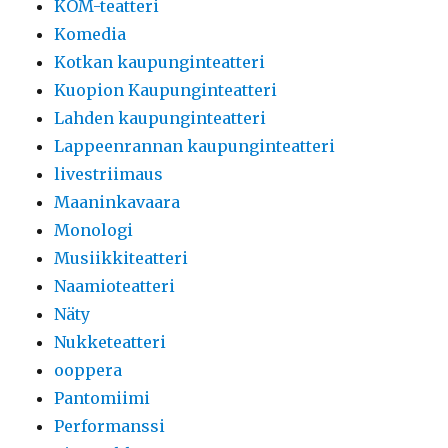
KOM-teatteri
Komedia
Kotkan kaupunginteatteri
Kuopion Kaupunginteatteri
Lahden kaupunginteatteri
Lappeenrannan kaupunginteatteri
livestriimaus
Maaninkavaara
Monologi
Musiikkiteatteri
Naamioteatteri
Näty
Nukketeatteri
ooppera
Pantomiimi
Performanssi