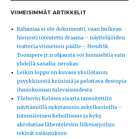
VIIMEISIMMÄT ARTIKKELIT
Rahamaa ei ole dokumentti, vaan huikean
hienosti toteutettu draama – näyttelijöiden
teatteria viimeisen päälle – Hendrik
Toompere jr:n ohjausta voi luonnehtia vain
yhdellä sanalla: nerokas
Leikin loppu on kuvaus yksilötason
psyykkisestä kriisistä ja pelottava dystopia
ihmiskunnan tulevaisuudesta
Tšehovin Kolmea sisarta tanssitettiin
näyttämöllä nykytanssin askelkuvioilla –
Intensiivinen kehollisuus ja kyky
akrobatiaa lähenteleviin liikesarjoihin
tekivät vaikutuksen