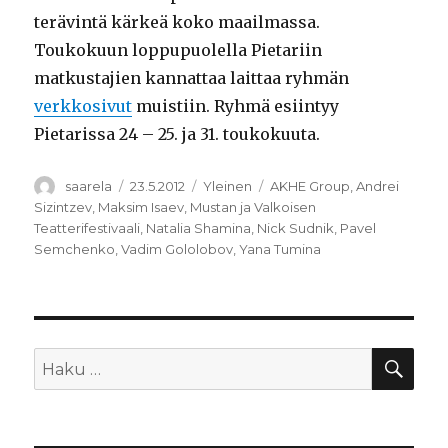
terävintä kärkeä koko maailmassa.
Toukokuun loppupuolella Pietariin
matkustajien kannattaa laittaa ryhmän
verkkosivut
muistiin. Ryhmä esiintyy
Pietarissa 24 – 25. ja 31. toukokuuta.
Kirjoittaja
Julkaistu
Kategoriat
Avainsanat
saarela
23.5.2012
Yleinen
AKHE Group
,
Andrei
Sizintzev
,
Maksim Isaev
,
Mustan ja Valkoisen
Teatterifestivaali
,
Natalia Shamina
,
Nick Sudnik
,
Pavel
Semchenko
,
Vadim Gololobov
,
Yana Tumina
HA
Etsi: