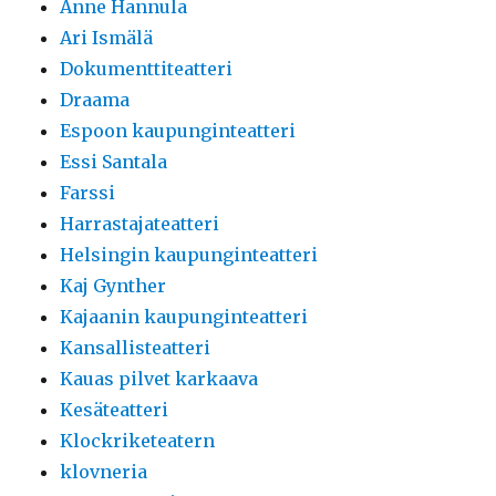
Anne Hannula
Ari Ismälä
Dokumenttiteatteri
Draama
Espoon kaupunginteatteri
Essi Santala
Farssi
Harrastajateatteri
Helsingin kaupunginteatteri
Kaj Gynther
Kajaanin kaupunginteatteri
Kansallisteatteri
Kauas pilvet karkaava
Kesäteatteri
Klockriketeatern
klovneria