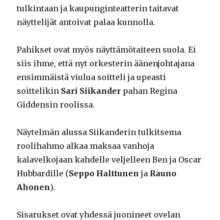
tulkintaan ja kaupunginteatterin taitavat
näyttelijät antoivat palaa kunnolla.
Pahikset ovat myös näyttämötaiteen suola. Ei
siis ihme, että nyt orkesterin äänenjohtajana
ensimmäistä viulua soitteli ja upeasti
soittelikin
Sari Siikander
pahan Regina
Giddensin roolissa.
Näytelmän alussa Siikanderin tulkitsema
roolihahmo alkaa maksaa vanhoja
kalavelkojaan kahdelle veljelleen Ben ja Oscar
Hubbardille (
Seppo Halttunen
ja
Rauno
Ahonen
).
Sisarukset ovat yhdessä juonineet ovelan