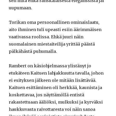
sen mitä ehkä ranskalaisesta eleganssista jäi
uupumaan.
Torikan oma persoonallinen ominaislaatu,
aito ihminen tuli upeasti esiin äärimmäisen
vaativassa roolissa. Ehkä juuri näin
suomalainen miestaiteilija yrittää päästä
pälkähästä puhumalla.
Rambert on käsiohjelmassa ylistänyt jo
etukäteen Kaituen lahjakkuutta tavalla, johon
ei esityksen jälkeen ole mitään lisättävää.
Kaituen esittäminen oli herkkää, kaunista ja
koskettavaa, jos näyttämöllä entistä
rakastettuaan ääliöksi, mulkuksi ja kyrväksi
haukkuvasta raivottaresta voi näin sanoa