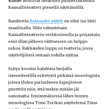
Kaitue
aloittivat henkisen punnerruksensa
Kansallisteatteri pienellä näyttämöllä.
Rambertin
Rakkauden päätös
on ollut iso hitti
maailmalla. Näin vakuutetaan
Kansallisteatterin verkkosivuilla ja perjantain
ensi-illan jälkeen väitteeseen on helppo
uskoa. Rakkauden loppu on teatteria, jossa
näyttelijöistä otetaan todella mittaa.
Esitys koostui kahdesta hurjalla
intensiteetillä esitetystä pitkästä monologista,
joissa yhden parisuhteen kipupisteet
purettiin niin, että tuskin mitään jäi
sanomatta. Ensimmäisessä lähes tunnin
monologissa Timo Torikan näyttelemä Timo