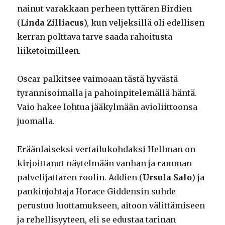
nainut varakkaan perheen tyttären Birdien
(
Linda Zilliacus
), kun veljeksillä oli edellisen
kerran polttava tarve saada rahoitusta
liiketoimilleen.
Oscar palkitsee vaimoaan tästä hyvästä
tyrannisoimalla ja pahoinpitelemällä häntä.
Vaio hakee lohtua jääkylmään avioliittoonsa
juomalla.
Eräänlaiseksi vertailukohdaksi Hellman on
kirjoittanut näytelmään vanhan ja ramman
palvelijattaren roolin. Addien (
Ursula Salo
) ja
pankinjohtaja Horace Giddensin suhde
perustuu luottamukseen, aitoon välittämiseen
ja rehellisyyteen, eli se edustaa tarinan