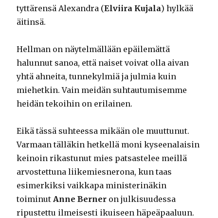
tyttärensä Alexandra (
Elviira Kujala
) hylkää
äitinsä.
Hellman on näytelmällään epäilemättä
halunnut sanoa, että naiset voivat olla aivan
yhtä ahneita, tunnekylmiä ja julmia kuin
miehetkin. Vain meidän suhtautumisemme
heidän tekoihin on erilainen.
Eikä tässä suhteessa mikään ole muuttunut.
Varmaan tälläkin hetkellä moni kyseenalaisin
keinoin rikastunut mies patsastelee meillä
arvostettuna liikemiesnerona, kun taas
esimerkiksi vaikkapa ministerinäkin
toiminut
Anne Berner
on julkisuudessa
ripustettu ilmeisesti ikuiseen häpeäpaaluun.