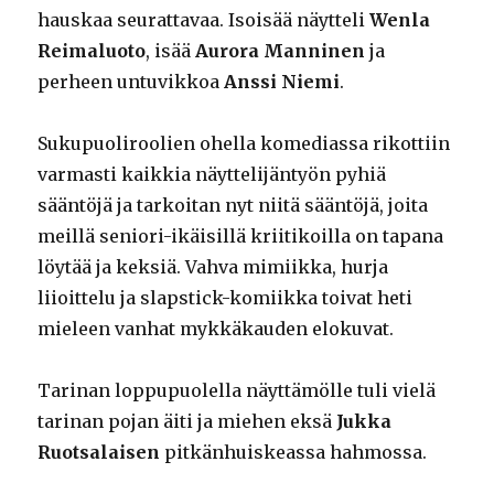
hauskaa seurattavaa. Isoisää näytteli
Wenla
Reimaluoto
, isää
Aurora Manninen
ja
perheen untuvikkoa
Anssi Niemi
.
Sukupuoliroolien ohella komediassa rikottiin
varmasti kaikkia näyttelijäntyön pyhiä
sääntöjä ja tarkoitan nyt niitä sääntöjä, joita
meillä seniori-ikäisillä kriitikoilla on tapana
löytää ja keksiä. Vahva mimiikka, hurja
liioittelu ja slapstick-komiikka toivat heti
mieleen vanhat mykkäkauden elokuvat.
Tarinan loppupuolella näyttämölle tuli vielä
tarinan pojan äiti ja miehen eksä
Jukka
Ruotsalaisen
pitkänhuiskeassa hahmossa.