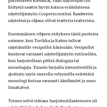
parisuhteen kiemurat, vaan näyttelijän työ.
Esitystä saattoi hyvin katsoa eräänlaisena
näyttelijäntyön Cooperin testinä. Rambertin
näytelmä ja ohjaus olivat teatteria teatterista.
Ensimmäinen vihjeen esityksen tästä puolesta
saimme, kun Torikka ja Kaitue tulivat
näyttämölle vesipullot käsissään. Vesipullot
kuuluvat varmasti näyttelijäntyön rutiineihin,
kun harjoitellaan pitkiä dialogeja tai
monologeja. Tunnin hurjalla intensiteetillä ja
ajoittain myös suurella volyymilla esitettävä
monologi kuivaa varmasti äänihuulet ja suun
limakalvot.
Toinen selvä viittaus harjoitustilanteeseen oli