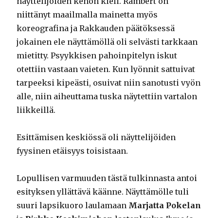
näyttelijöiden kehon kieli. Rambert on
niittänyt maailmalla mainetta myös
koreografina ja Rakkauden päätöksessä
jokainen ele näyttämöllä oli selvästi tarkkaan
mietitty. Psyykkisen pahoinpitelyn iskut
otettiin vastaan vaieten. Kun lyönnit sattuivat
tarpeeksi kipeästi, osuivat niin sanotusti vyön
alle, niin aiheuttama tuska näytettiin vartalon
liikkeillä.
Esittämisen keskiössä oli näyttelijöiden
fyysinen etäisyys toisistaan.
Lopullisen varmuuden tästä tulkinnasta antoi
esityksen yllättävä käänne. Näyttämölle tuli
suuri lapsikuoro laulamaan
Marjatta
Pokelan