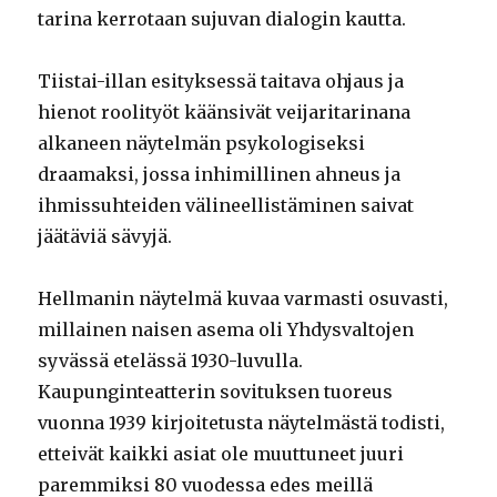
tarina kerrotaan sujuvan dialogin kautta.
Tiistai-illan esityksessä taitava ohjaus ja
hienot roolityöt käänsivät veijaritarinana
alkaneen näytelmän psykologiseksi
draamaksi, jossa inhimillinen ahneus ja
ihmissuhteiden välineellistäminen saivat
jäätäviä sävyjä.
Hellmanin näytelmä kuvaa varmasti osuvasti,
millainen naisen asema oli Yhdysvaltojen
syvässä etelässä 1930-luvulla.
Kaupunginteatterin sovituksen tuoreus
vuonna 1939 kirjoitetusta näytelmästä todisti,
etteivät kaikki asiat ole muuttuneet juuri
paremmiksi 80 vuodessa edes meillä