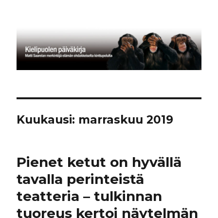
Kielipuolen päiväkirja
Kuukausi:
marraskuu 2019
Pienet ketut on hyvällä
tavalla perinteistä
teatteria – tulkinnan
tuoreus kertoi näytelmän