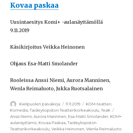
Kovaa paskaa
Uusintaesitys Komi+ -aulanäyttämöllä
9.11.2019
Käsikirjoitus Veikka Heinonen
Ohjaus Esa-Matti Smolander
Rooleissa Anssi Niemi, Aurora Manninen,
Wenla Reimaluoto, Jukka Ruotsalainen
Kirjoittaja
Julkaistu
Kategoriat
Kielipuolen päiväkirja
11.11.2019
KOM-teatteri
,
Avainsan
Komedia
,
Taideyliopiston Teatterikorkeakoulu
,
TeaK
Anssi Niemi
,
Aurora Manninen
,
Esa-Matti Smolander
,
KOM+
aulanäyttämö
,
Kovaa Paskaa
,
Taideyliopiston
Teatterikorkeakoulu
,
Veikka Heinonen
,
Wenla Reimaluoto