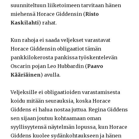
suunniteltuun liiketoimeen tarvitaan hänen
miehensä Horace Giddensin (
Risto
Kaskilahti
) rahat.
Kun rahoja ei saada veljekset varastavat
Horace Giddensin obligaatiot tämän
pankkilokerosta pankissa työskentelevän
Oscarin pojan Leo Hubbardin (
Paavo
Kääriäinen
) avulla.
Veljeksille ei obligaatioiden varastamisesta
koidu mitään seurauksia, koska Horace
Giddens ei halua nostaa juttua. Regina Giddens
sen sijaan joutuu kohtaamaan oman
syyllisyytensä näytelmän lopussa, kun Horace
Giddens kuolee sydänkohtaukseen ja hänen