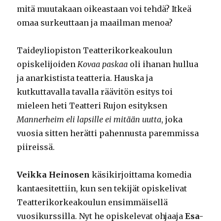
mitä muutakaan oikeastaan voi tehdä? Itkeä
omaa surkeuttaan ja maailman menoa?
Taideyliopiston Teatterikorkeakoulun
opiskelijoiden
Kovaa paskaa
oli ihanan hullua
ja anarkistista teatteria. Hauska ja
kutkuttavalla tavalla räävitön esitys toi
mieleen heti Teatteri Rujon esityksen
Mannerheim eli lapsille ei mitään uutta
, joka
vuosia sitten herätti pahennusta paremmissa
piireissä.
Veikka Heinosen
käsikirjoittama komedia
kantaesitettiin, kun sen tekijät opiskelivat
Teatterikorkeakoulun ensimmäisellä
vuosikurssilla. Nyt he opiskelevat ohjaaja
Esa-