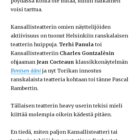
pöydässä kohta ole mitää, mihin nälkäinen
voisi tarttua.
Kansallisteatterin omien näyttelijöiden
aktiivisuus on tuonut Helsinkiin ranskalaisen
teatterin huippuja.
Terhi Panula
toi
Kansallisteatteriin
Charles Gontzalèsin
ohjaaman
Jean Cocteaun
klassikkonäytelmän
Ihmisen ääni
ja nyt Torikan innostus
ranskalaista teatteria kohtaan toi tänne Pascal
Rambertin.
Tällaisen teatterin heavy userin tekisi mieli
kiittää molempia oikein kädestä pitäen.
En tiedä, miten paljon Kansallisteatteri tai