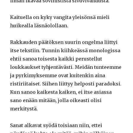
ilman ikävää sovinistista sivuvivahdusta.
Kaituella on kyky vangita yleisönsä mieli
huikealla läsnäolollaan.
Rakkauden päätöksen suurin ongelma liittyi
itse tekstiin. Tunnin kiihkeässä monologissa
ehtii sanoa toisesta kaikki perustellut
loukkaukset tyhjentävästi. Meidän tunteemme
ja pyrkimyksemme ovat kuitenkin aina
ristiriitaiset. Siihen liittyy helposti paradoksi.
Kun sanoo kaikesta kaiken, ei itse asiassa
sano enään mitään, jolla oikeasti olisi
merkitystä.
Sanat alkavat syödä toisiaan niin, ettei