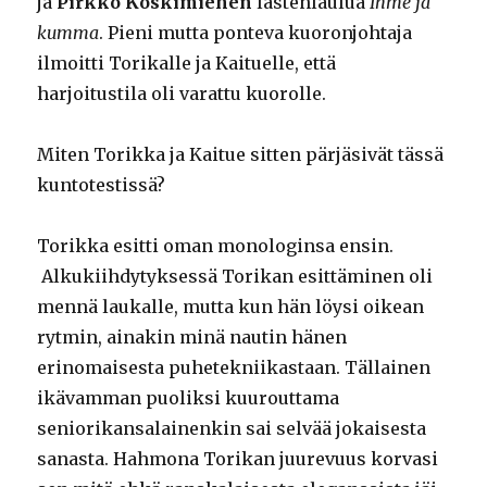
ja
Pirkko Koskimiehen
lastenlaulua
Ihme ja
kumma
. Pieni mutta ponteva kuoronjohtaja
ilmoitti Torikalle ja Kaituelle, että
harjoitustila oli varattu kuorolle.
Miten Torikka ja Kaitue sitten pärjäsivät tässä
kuntotestissä?
Torikka esitti oman monologinsa ensin.
Alkukiihdytyksessä Torikan esittäminen oli
mennä laukalle, mutta kun hän löysi oikean
rytmin, ainakin minä nautin hänen
erinomaisesta puhetekniikastaan. Tällainen
ikävamman puoliksi kuurouttama
seniorikansalainenkin sai selvää jokaisesta
sanasta. Hahmona Torikan juurevuus korvasi