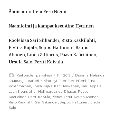
Äänisuunnittelu Eero Niemi
Naamiointi ja kampaukset Aino Hyttinen
Rooleissa Sari Siikander, Risto Kaskilahti,
Elviira Kujala, Seppo Halttunen, Rauno
Ahonen, Linda Zilliacus, Paavo Kääriäinen,
Ursula Salo, Pertti Koivula
Kirjoittaja
Julkaistu
Kategoriat
Kielipuolen päiväkirja
14.11.2019
Draama
,
Helsingin
Avainsanat
kaupunginteatteri
Aino Hyttinen
,
Eero Niemi
,
Elina
Kolehmainen
,
Elviira Kujala
,
Kari Heiskanen
,
Kari Leppälä
,
Lauri Sipari
,
Lillian Hellman
,
Linda Zilliacus
,
Paavo
Kääriäinen
,
Pertti Koivula
,
Pienet ketut
,
Rauno Ahonen
,
Risto Kaskilahti
,
Sari Siikander
,
Seppo Halttunen
,
Ursula
Salo