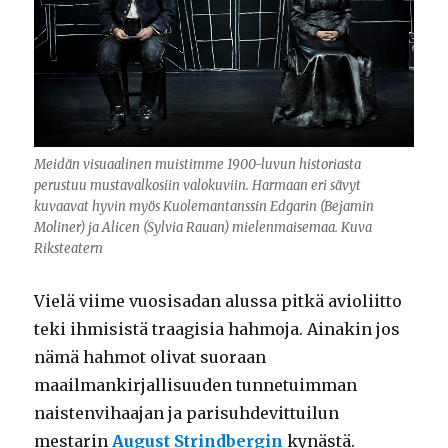
Meidän visuaalinen muistimme 1900-luvun historiasta
perustuu mustavalkosiin valokuviin. Harmaan eri sävyt
kuvaavat hyvin myös Kuolemantanssin Edgarin (Bejamin
Moliner) ja Alicen (Sylvia Rauan) mielenmaisemaa. Kuva
Riksteatern
Vielä viime vuosisadan alussa pitkä avioliitto
teki ihmisistä traagisia hahmoja. Ainakin jos
nämä hahmot olivat suoraan
maailmankirjallisuuden tunnetuimman
naistenvihaajan ja parisuhdevittuilun
mestarin
August Strindbergin
kynästä.