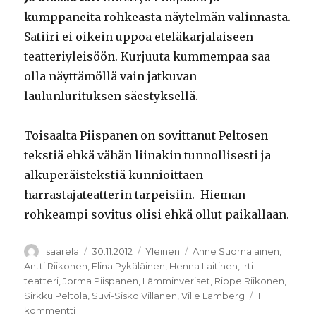
kumppaneita rohkeasta näytelmän valinnasta.
Satiiri ei oikein uppoa eteläkarjalaiseen
teatteriyleisöön. Kurjuuta kummempaa saa
olla näyttämöllä vain jatkuvan
laulunlurituksen säestyksellä.
Toisaalta Piispanen on sovittanut Peltosen
tekstiä ehkä vähän liinakin tunnollisesti ja
alkuperäistekstiä kunnioittaen
harrastajateatterin tarpeisiin. Hieman
rohkeampi sovitus olisi ehkä ollut paikallaan.
Kirjoittaja
Julkaistu
Kategoriat
Avainsanat
saarela
30.11.2012
Yleinen
Anne Suomalainen
,
Antti Riikonen
,
Elina Pykäläinen
,
Henna Laitinen
,
Irti-
teatteri
,
Jorma Piispanen
,
Lämminveriset
,
Rippe Riikonen
,
Sirkku Peltola
,
Suvi-Sisko Villanen
,
Ville Lamberg
1
artikkeliin
kommentti