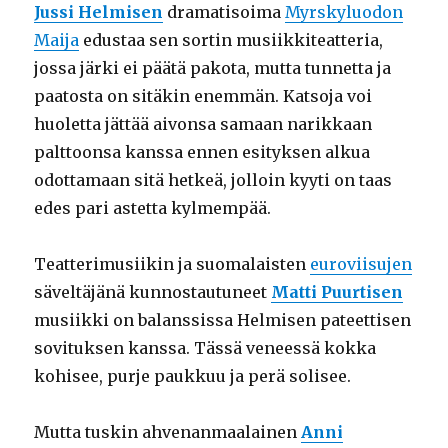
Jussi Helmisen
dramatisoima
Myrskyluodon
Maija
edustaa sen sortin musiikkiteatteria,
jossa järki ei päätä pakota, mutta tunnetta ja
paatosta on sitäkin enemmän. Katsoja voi
huoletta jättää aivonsa samaan narikkaan
palttoonsa kanssa ennen esityksen alkua
odottamaan sitä hetkeä, jolloin kyyti on taas
edes pari astetta kylmempää.
Teatterimusiikin ja suomalaisten
euroviisujen
säveltäjänä kunnostautuneet
Matti Puurtisen
musiikki on balanssissa Helmisen pateettisen
sovituksen kanssa. Tässä veneessä kokka
kohisee, purje paukkuu ja perä solisee.
Mutta tuskin ahvenanmaalainen
Anni