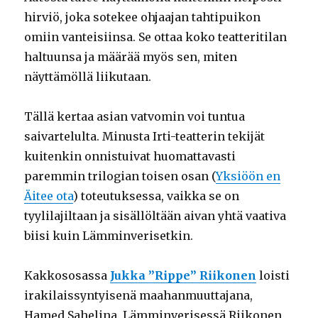
hirviö, joka sotekee ohjaajan tahtipuikon
omiin vanteisiinsa. Se ottaa koko teatteritilan
haltuunsa ja määrää myös sen, miten
näyttämöllä liikutaan.
Tällä kertaa asian vatvomin voi tuntua
saivartelulta. Minusta Irti-teatterin tekijät
kuitenkin onnistuivat huomattavasti
paremmin trilogian toisen osan (
Yksiöön en
Äitee ota
) toteutuksessa, vaikka se on
tyylilajiltaan ja sisällöltään aivan yhtä vaativa
biisi kuin Lämminverisetkin.
Kakkososassa
Jukka ”Rippe” Riikonen
loisti
irakilaissyntyisenä maahanmuuttajana,
Hamed Sahelina. Lämminverisessä Riikonen