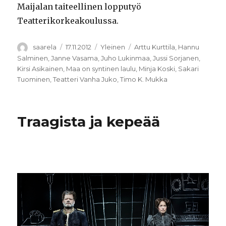
Maijalan taiteellinen lopputyö
Teatterikorkeakoulussa.
Kirjoittaja
Julkaistu
Kategoriat
Avainsanat
saarela
17.11.2012
Yleinen
Arttu Kurttila
,
Hannu
Salminen
,
Janne Vasama
,
Juho Lukinmaa
,
Jussi Sorjanen
,
Kirsi Asikainen
,
Maa on syntinen laulu
,
Minja Koski
,
Sakari
Tuominen
,
Teatteri Vanha Juko
,
Timo K. Mukka
Traagista ja kepeää