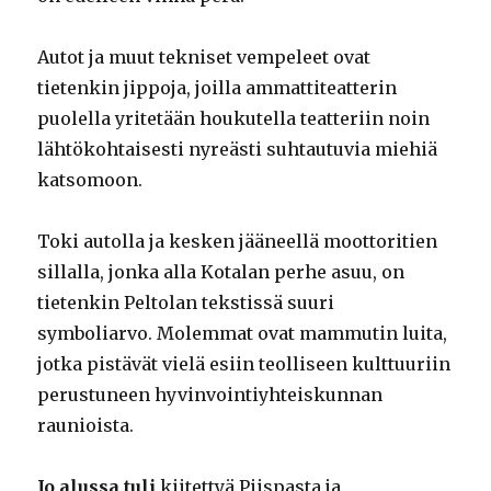
Autot ja muut tekniset vempeleet ovat
tietenkin jippoja, joilla ammattiteatterin
puolella yritetään houkutella teatteriin noin
lähtökohtaisesti nyreästi suhtautuvia miehiä
katsomoon.
Toki autolla ja kesken jääneellä moottoritien
sillalla, jonka alla Kotalan perhe asuu, on
tietenkin Peltolan tekstissä suuri
symboliarvo. Molemmat ovat mammutin luita,
jotka pistävät vielä esiin teolliseen kulttuuriin
perustuneen hyvinvointiyhteiskunnan
raunioista.
Jo alussa tuli
kiitettyä Piispasta ja