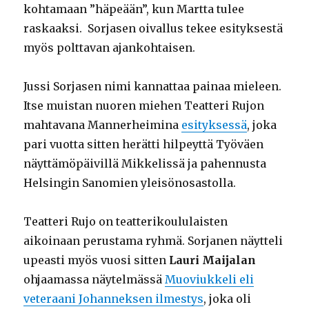
kohtamaan ”häpeään”, kun Martta tulee
raskaaksi. Sorjasen oivallus tekee esityksestä
myös polttavan ajankohtaisen.
Jussi Sorjasen nimi kannattaa painaa mieleen.
Itse muistan nuoren miehen Teatteri Rujon
mahtavana Mannerheimina
esityksessä
, joka
pari vuotta sitten herätti hilpeyttä Työväen
näyttämöpäivillä Mikkelissä ja pahennusta
Helsingin Sanomien yleisönosastolla.
Teatteri Rujo on teatterikoululaisten
aikoinaan perustama ryhmä. Sorjanen näytteli
upeasti myös vuosi sitten
Lauri Maijalan
ohjaamassa näytelmässä
Muoviukkeli eli
veteraani Johanneksen ilmestys
, joka oli