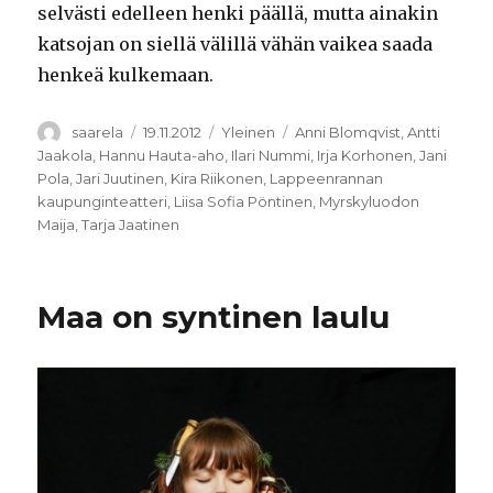
selvästi edelleen henki päällä, mutta ainakin
katsojan on siellä välillä vähän vaikea saada
henkeä kulkemaan.
Kirjoittaja
Julkaistu
Kategoriat
Avainsanat
saarela
19.11.2012
Yleinen
Anni Blomqvist
,
Antti
Jaakola
,
Hannu Hauta-aho
,
Ilari Nummi
,
Irja Korhonen
,
Jani
Pola
,
Jari Juutinen
,
Kira Riikonen
,
Lappeenrannan
kaupunginteatteri
,
Liisa Sofia Pöntinen
,
Myrskyluodon
Maija
,
Tarja Jaatinen
Maa on syntinen laulu