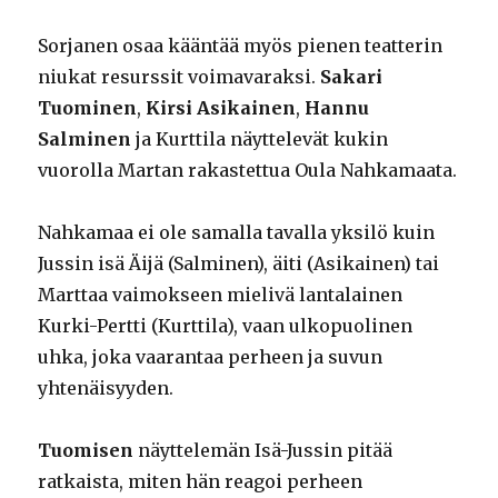
Sorjanen osaa kääntää myös pienen teatterin
niukat resurssit voimavaraksi.
Sakari
Tuominen
,
Kirsi Asikainen
,
Hannu
Salminen
ja Kurttila näyttelevät kukin
vuorolla Martan rakastettua Oula Nahkamaata.
Nahkamaa ei ole samalla tavalla yksilö kuin
Jussin isä Äijä (Salminen), äiti (Asikainen) tai
Marttaa vaimokseen mielivä lantalainen
Kurki-Pertti (Kurttila), vaan ulkopuolinen
uhka, joka vaarantaa perheen ja suvun
yhtenäisyyden.
Tuomisen
näyttelemän Isä-Jussin pitää
ratkaista, miten hän reagoi perheen