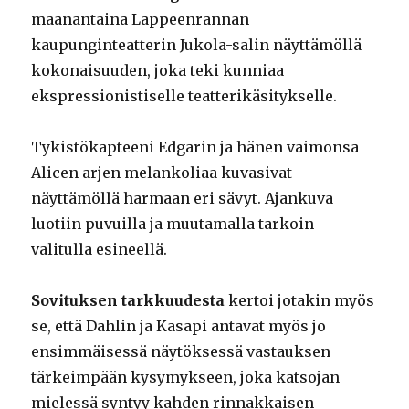
maanantaina Lappeenrannan
kaupunginteatterin Jukola-salin näyttämöllä
kokonaisuuden, joka teki kunniaa
ekspressionistiselle teatterikäsitykselle.
Tykistökapteeni Edgarin ja hänen vaimonsa
Alicen arjen melankoliaa kuvasivat
näyttämöllä harmaan eri sävyt. Ajankuva
luotiin puvuilla ja muutamalla tarkoin
valitulla esineellä.
Sovituksen tarkkuudesta
kertoi jotakin myös
se, että Dahlin ja Kasapi antavat myös jo
ensimmäisessä näytöksessä vastauksen
tärkeimpään kysymykseen, joka katsojan
mielessä syntyy kahden rinnakkaisen