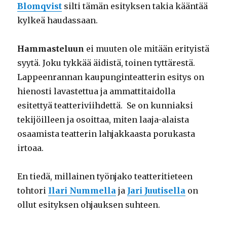
Blomqvist
silti tämän esityksen takia kääntää
kylkeä haudassaan.
Hammasteluun
ei muuten ole mitään erityistä
syytä. Joku tykkää äidistä, toinen tyttärestä.
Lappeenrannan kaupunginteatterin esitys on
hienosti lavastettua ja ammattitaidolla
esitettyä teatteriviihdettä. Se on kunniaksi
tekijöilleen ja osoittaa, miten laaja-alaista
osaamista teatterin lahjakkaasta porukasta
irtoaa.
En tiedä, millainen työnjako teatteritieteen
tohtori
Ilari Nummella
ja
Jari Juutisella
on
ollut esityksen ohjauksen suhteen.