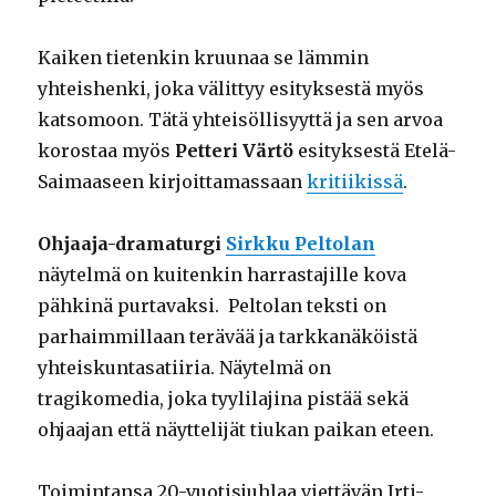
Kaiken tietenkin kruunaa se lämmin
yhteishenki, joka välittyy esityksestä myös
katsomoon. Tätä yhteisöllisyyttä ja sen arvoa
korostaa myös
Petteri Värtö
esityksestä Etelä-
Saimaaseen kirjoittamassaan
kritiikissä
.
Ohjaaja-dramaturgi
Sirkku Peltolan
näytelmä on kuitenkin harrastajille kova
pähkinä purtavaksi. Peltolan teksti on
parhaimmillaan terävää ja tarkkanäköistä
yhteiskuntasatiiria. Näytelmä on
tragikomedia, joka tyylilajina pistää sekä
ohjaajan että näyttelijät tiukan paikan eteen.
Toimintansa 20-vuotisjuhlaa viettävän Irti-