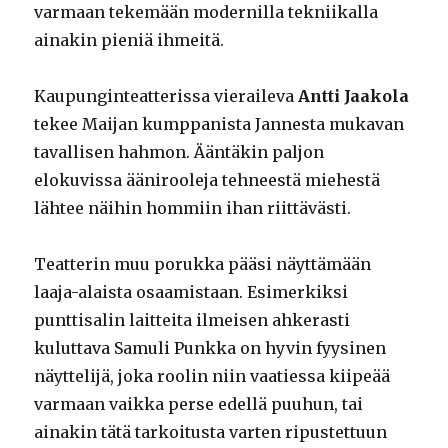
varmaan tekemään modernilla tekniikalla
ainakin pieniä ihmeitä.
Kaupunginteatterissa vieraileva
Antti Jaakola
tekee Maijan kumppanista Jannesta mukavan
tavallisen hahmon. Ääntäkin paljon
elokuvissa äänirooleja tehneestä miehestä
lähtee näihin hommiin ihan riittävästi.
Teatterin muu porukka pääsi näyttämään
laaja-alaista osaamistaan. Esimerkiksi
punttisalin laitteita ilmeisen ahkerasti
kuluttava Samuli Punkka on hyvin fyysinen
näyttelijä, joka roolin niin vaatiessa kiipeää
varmaan vaikka perse edellä puuhun, tai
ainakin tätä tarkoitusta varten ripustettuun