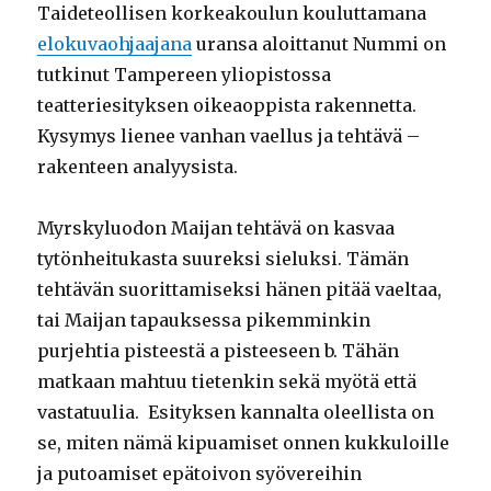
Taideteollisen korkeakoulun kouluttamana
elokuvaohjaajana
uransa aloittanut Nummi on
tutkinut Tampereen yliopistossa
teatteriesityksen oikeaoppista rakennetta.
Kysymys lienee vanhan vaellus ja tehtävä –
rakenteen analyysista.
Myrskyluodon Maijan tehtävä on kasvaa
tytönheitukasta suureksi sieluksi. Tämän
tehtävän suorittamiseksi hänen pitää vaeltaa,
tai Maijan tapauksessa pikemminkin
purjehtia pisteestä a pisteeseen b. Tähän
matkaan mahtuu tietenkin sekä myötä että
vastatuulia. Esityksen kannalta oleellista on
se, miten nämä kipuamiset onnen kukkuloille
ja putoamiset epätoivon syövereihin