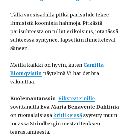
Tällä vuosisadalla pitkä parisuhde tekee
ihmisistä koomisia hahmoja. Pitkästä
parisuhteesta on tullut erikoisuus, jota tässä
suhteessa syntyneet lapsetkin ihmettelevät
ääneen.
Meillä kaikki on hyvin, kuten
Camilla
Blomqvistin
näytelmä Vi har det bra
vakuuttaa.
Kuolemantanssin
Riksteaternille
sovittanutta
Eva Maria Benavente Dahlinia
on ruotsalaisissa
kritiikeissä
syytetty muun
muassa Strindbergin mestariteoksen
teurastamisesta.