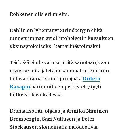
Rohkenen olla eri mieltä.
Dahlin on lyhentänyt Strindbergin ehkä
tunnetuimman avioliittohelvetin kuvauksen
yksinäytöksiseksi kamarinäytelmäksi.
Tärkeää ei ole vain se, mitä sanotaan, vaan
myös se mitä jätetään sanomatta. Dahlinin
taitava dramatisointi ja ohjaaja
Dritëro
Kasapin
äärimmilleen pelkistetty tyyli
kulkevat käsi kädessä.
Dramatisointi, ohjaus ja
Annika Niminen
Brombergin
,
Sari Nuttusen
ja
Peter
Stockausen
skenografia muodostivat