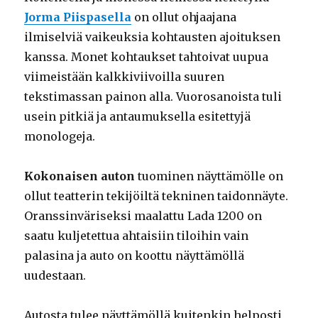
Jorma Piispasella
on ollut ohjaajana
ilmiselviä vaikeuksia kohtausten ajoituksen
kanssa. Monet kohtaukset tahtoivat uupua
viimeistään kalkkiviivoilla suuren
tekstimassan painon alla. Vuorosanoista tuli
usein pitkiä ja antaumuksella esitettyjä
monologeja.
Kokonaisen auton
tuominen näyttämölle on
ollut teatterin tekijöiltä tekninen taidonnäyte.
Oranssinväriseksi maalattu Lada 1200 on
saatu kuljetettua ahtaisiin tiloihin vain
palasina ja auto on koottu näyttämöllä
uudestaan.
Autosta tulee näyttämöllä kuitenkin helposti