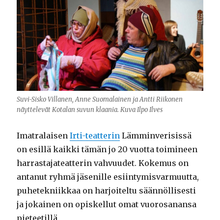
Suvi-Sisko Villanen, Anne Suomalainen ja Antti Riikonen
näyttelevät Kotalan suvun klaania. Kuva Ilpo Ilves
Imatralaisen
Irti-teatterin
Lämminverisissä
on esillä kaikki tämän jo 20 vuotta toimineen
harrastajateatterin vahvuudet. Kokemus on
antanut ryhmä jäsenille esiintymisvarmuutta,
puhetekniikkaa on harjoiteltu säännöllisesti
ja jokainen on opiskellut omat vuorosanansa
pieteetillä.