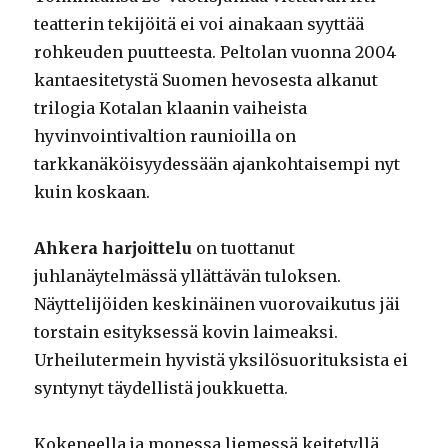
teatterin tekijöitä ei voi ainakaan syyttää
rohkeuden puutteesta. Peltolan vuonna 2004
kantaesitetystä Suomen hevosesta alkanut
trilogia Kotalan klaanin vaiheista
hyvinvointivaltion raunioilla on
tarkkanäköisyydessään ajankohtaisempi nyt
kuin koskaan.
Ahkera harjoittelu
on tuottanut
juhlanäytelmässä yllättävän tuloksen.
Näyttelijöiden keskinäinen vuorovaikutus jäi
torstain esityksessä kovin laimeaksi.
Urheilutermein hyvistä yksilösuorituksista ei
syntynyt täydellistä joukkuetta.
Kokeneella ja monessa liemessä keitetyllä