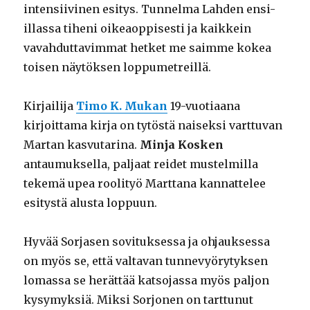
intensiivinen esitys. Tunnelma Lahden ensi-
illassa tiheni oikeaoppisesti ja kaikkein
vavahduttavimmat hetket me saimme kokea
toisen näytöksen loppumetreillä.
Kirjailija
Timo K. Mukan
19-vuotiaana
kirjoittama kirja on tytöstä naiseksi varttuvan
Martan kasvutarina.
Minja Kosken
antaumuksella, paljaat reidet mustelmilla
tekemä upea roolityö Marttana kannattelee
esitystä alusta loppuun.
Hyvää Sorjasen sovituksessa ja ohjauksessa
on myös se, että valtavan tunnevyörytyksen
lomassa se herättää katsojassa myös paljon
kysymyksiä. Miksi Sorjonen on tarttunut