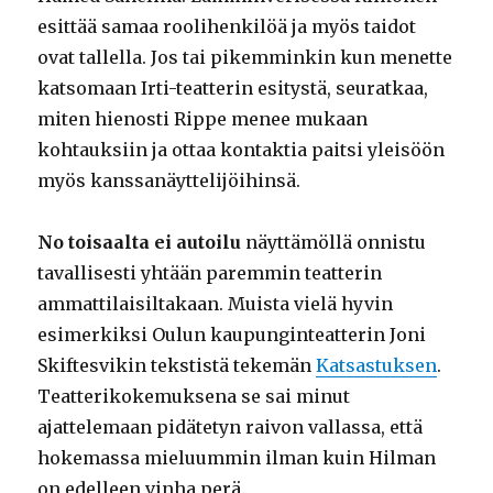
esittää samaa roolihenkilöä ja myös taidot
ovat tallella. Jos tai pikemminkin kun menette
katsomaan Irti-teatterin esitystä, seuratkaa,
miten hienosti Rippe menee mukaan
kohtauksiin ja ottaa kontaktia paitsi yleisöön
myös kanssanäyttelijöihinsä.
No toisaalta ei autoilu
näyttämöllä onnistu
tavallisesti yhtään paremmin teatterin
ammattilaisiltakaan. Muista vielä hyvin
esimerkiksi Oulun kaupunginteatterin Joni
Skiftesvikin tekstistä tekemän
Katsastuksen
.
Teatterikokemuksena se sai minut
ajattelemaan pidätetyn raivon vallassa, että
hokemassa mieluummin ilman kuin Hilman
on edelleen vinha perä.