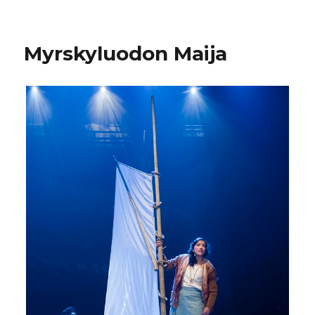
Ei
kurjuutta
kummempaa
Myrskyluodon Maija