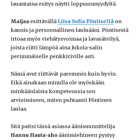
lauantaina esitys näytti loppuunmyydyltä.
Maijaa
esittävällä
Liisa Sofia Pöntisellä
on
kaunis ja persoonallinen lauluääni. Pöntisestä
irtoaa myös viehätysvoimaa ja lavasäteilyä,
joista riitti lämpöä aina Jukola-salin
perimmäiselle penkkiriville asti.
Nämä avut riittävät paremmin kuin hyvin.
Eikä ainakaan minulla ole myöskään
minkäänlaista kompetenssia sen
arvioimiseen, miten puhtaasti Pöntinen
laulaa.
Sitä paitsi tässä asiassa äänisuunnittelija
Hannu Hauta-aho
äänimiehineen pystyy