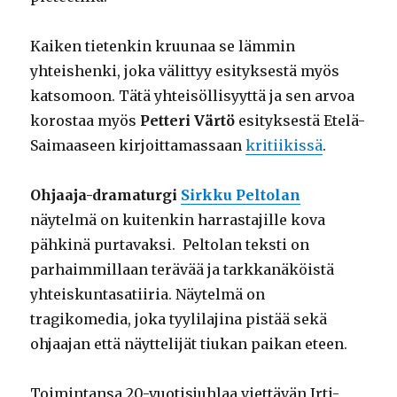
Kaiken tietenkin kruunaa se lämmin
yhteishenki, joka välittyy esityksestä myös
katsomoon. Tätä yhteisöllisyyttä ja sen arvoa
korostaa myös
Petteri Värtö
esityksestä Etelä-
Saimaaseen kirjoittamassaan
kritiikissä
.
Ohjaaja-dramaturgi
Sirkku Peltolan
näytelmä on kuitenkin harrastajille kova
pähkinä purtavaksi. Peltolan teksti on
parhaimmillaan terävää ja tarkkanäköistä
yhteiskuntasatiiria. Näytelmä on
tragikomedia, joka tyylilajina pistää sekä
ohjaajan että näyttelijät tiukan paikan eteen.
Toimintansa 20-vuotisjuhlaa viettävän Irti-