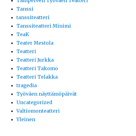
Tampereen Työväen Teatteri
Tanssi
tanssiteatteri
Tanssiteatteri Minimi
TeaK
Teater Mestola
Teatteri
Teatteri Jurkka
Teatteri Takomo
Teatteri Telakka
tragedia
Työväen näyttämöpäivät
Uncategorized
Valtiomonteatteri
Yleinen