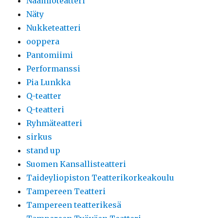
Naamioteatteri
Näty
Nukketeatteri
ooppera
Pantomiimi
Performanssi
Pia Lunkka
Q-teatter
Q-teatteri
Ryhmäteatteri
sirkus
stand up
Suomen Kansallisteatteri
Taideyliopiston Teatterikorkeakoulu
Tampereen Teatteri
Tampereen teatterikesä