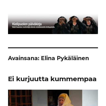
Kielipuolen päiväkirja
Avainsana:
Elina Pykäläinen
Ei kurjuutta kummempaa