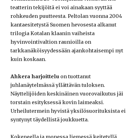
teatterin tekijöitä ei voi ainakaan syyttää
rohkeuden puutteesta. Peltolan vuonna 2004
kantaesitetystä Suomen hevosesta alkanut
trilogia Kotalan klaanin vaiheista
hyvinvointivaltion raunioilla on
tarkkanäköisyydessään ajankohtaisempi nyt
kuin koskaan.
Ahkera harjoittelu
on tuottanut
juhlanäytelmässä yllättävän tuloksen.
Näyttelijöiden keskinäinen vuorovaikutus jäi
torstain esityksessä kovin laimeaksi.
Urheilutermein hyvistä yksilösuorituksista ei
syntynyt täydellistä joukkuetta.
Kokeneella ja monessa liemessä keitetyllä