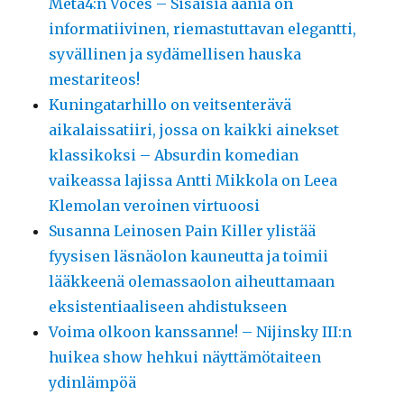
Meta4:n Voces – Sisäisiä ääniä on
informatiivinen, riemastuttavan elegantti,
syvällinen ja sydämellisen hauska
mestariteos!
Kuningatarhillo on veitsenterävä
aikalaissatiiri, jossa on kaikki ainekset
klassikoksi – Absurdin komedian
vaikeassa lajissa Antti Mikkola on Leea
Klemolan veroinen virtuoosi
Susanna Leinosen Pain Killer ylistää
fyysisen läsnäolon kauneutta ja toimii
lääkkeenä olemassaolon aiheuttamaan
eksistentiaaliseen ahdistukseen
Voima olkoon kanssanne! – Nijinsky III:n
huikea show hehkui näyttämötaiteen
ydinlämpöä