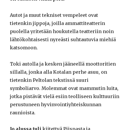
Autot ja muut tekniset vempeleet ovat
tietenkin jippoja, joilla ammattiteatterin
puolella yritetään houkutella teatteriin noin
lähtökohtaisesti nyreästi suhtautuvia miehiä
katsomoon.
Toki autolla ja kesken jääneellä moottoritien
sillalla, jonka alla Kotalan perhe asuu, on
tietenkin Peltolan tekstissä suuri
symboliarvo. Molemmat ovat mammutin luita,
jotka pistävät vielä esiin teolliseen kulttuuriin
perustuneen hyvinvointiyhteiskunnan
raunioista.
Jo alussa tuli
kiitettyä Piispasta ja