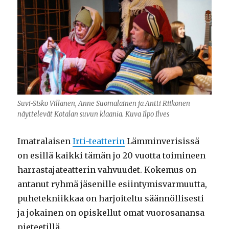
Suvi-Sisko Villanen, Anne Suomalainen ja Antti Riikonen
näyttelevät Kotalan suvun klaania. Kuva Ilpo Ilves
Imatralaisen
Irti-teatterin
Lämminverisissä
on esillä kaikki tämän jo 20 vuotta toimineen
harrastajateatterin vahvuudet. Kokemus on
antanut ryhmä jäsenille esiintymisvarmuutta,
puhetekniikkaa on harjoiteltu säännöllisesti
ja jokainen on opiskellut omat vuorosanansa
pieteetillä.