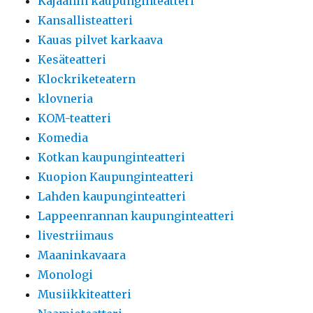
Kajaanin kaupunginteatteri
Kansallisteatteri
Kauas pilvet karkaava
Kesäteatteri
Klockriketeatern
klovneria
KOM-teatteri
Komedia
Kotkan kaupunginteatteri
Kuopion Kaupunginteatteri
Lahden kaupunginteatteri
Lappeenrannan kaupunginteatteri
livestriimaus
Maaninkavaara
Monologi
Musiikkiteatteri