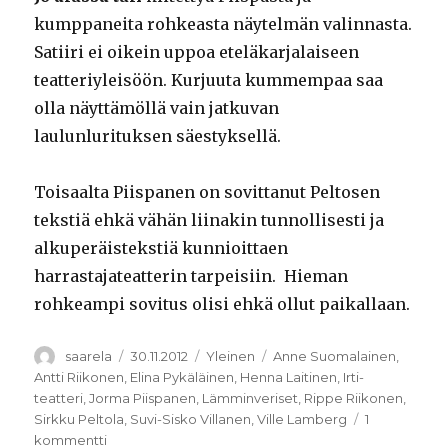
kumppaneita rohkeasta näytelmän valinnasta.
Satiiri ei oikein uppoa eteläkarjalaiseen
teatteriyleisöön. Kurjuuta kummempaa saa
olla näyttämöllä vain jatkuvan
laulunlurituksen säestyksellä.
Toisaalta Piispanen on sovittanut Peltosen
tekstiä ehkä vähän liinakin tunnollisesti ja
alkuperäistekstiä kunnioittaen
harrastajateatterin tarpeisiin. Hieman
rohkeampi sovitus olisi ehkä ollut paikallaan.
Kirjoittaja
Julkaistu
Kategoriat
Avainsanat
saarela
30.11.2012
Yleinen
Anne Suomalainen
,
Antti Riikonen
,
Elina Pykäläinen
,
Henna Laitinen
,
Irti-
teatteri
,
Jorma Piispanen
,
Lämminveriset
,
Rippe Riikonen
,
Sirkku Peltola
,
Suvi-Sisko Villanen
,
Ville Lamberg
1
artikkeliin
kommentti