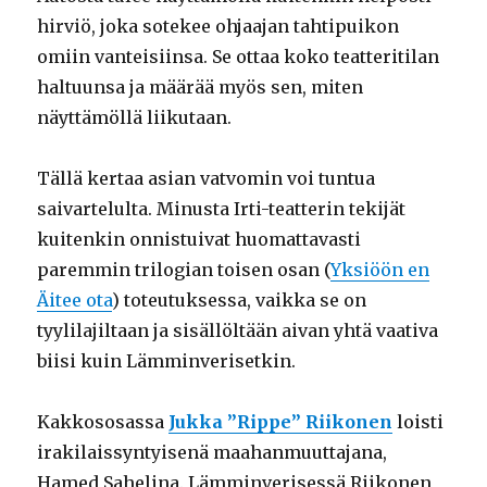
hirviö, joka sotekee ohjaajan tahtipuikon
omiin vanteisiinsa. Se ottaa koko teatteritilan
haltuunsa ja määrää myös sen, miten
näyttämöllä liikutaan.
Tällä kertaa asian vatvomin voi tuntua
saivartelulta. Minusta Irti-teatterin tekijät
kuitenkin onnistuivat huomattavasti
paremmin trilogian toisen osan (
Yksiöön en
Äitee ota
) toteutuksessa, vaikka se on
tyylilajiltaan ja sisällöltään aivan yhtä vaativa
biisi kuin Lämminverisetkin.
Kakkososassa
Jukka ”Rippe” Riikonen
loisti
irakilaissyntyisenä maahanmuuttajana,
Hamed Sahelina. Lämminverisessä Riikonen