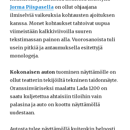
Jorma Piispasella
on ollut ohjaajana
ilmiselviä vaikeuksia kohtausten ajoituksen
kanssa. Monet kohtaukset tahtoivat uupua
viimeistään kalkkiviivoilla suuren
tekstimassan painon alla. Vuorosanoista tuli
usein pitkiä ja antaumuksella esitettyjä
monologeja.
Kokonaisen auton
tuominen näyttämölle on
ollut teatterin tekijöiltä tekninen taidonnäyte.
Oranssinväriseksi maalattu Lada 1200 on
saatu kuljetettua ahtaisiin tiloihin vain
palasina ja auto on koottu näyttämöllä
uudestaan.
Autosta tulee näyttämöllä kuitenkin helposti