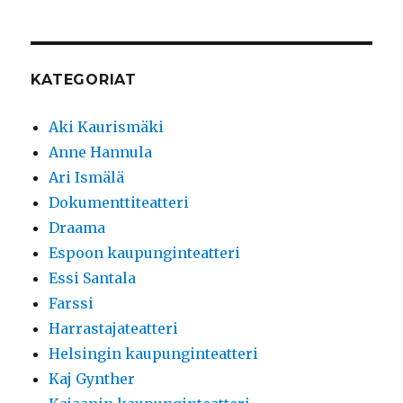
KATEGORIAT
Aki Kaurismäki
Anne Hannula
Ari Ismälä
Dokumenttiteatteri
Draama
Espoon kaupunginteatteri
Essi Santala
Farssi
Harrastajateatteri
Helsingin kaupunginteatteri
Kaj Gynther