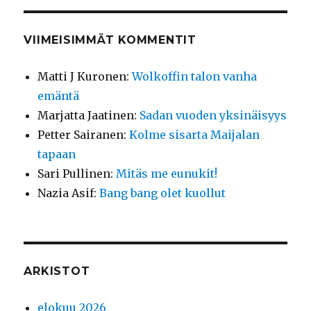
VIIMEISIMMÄT KOMMENTIT
Matti J Kuronen
:
Wolkoffin talon vanha
emäntä
Marjatta Jaatinen
:
Sadan vuoden yksinäisyys
Petter Sairanen
:
Kolme sisarta Maijalan
tapaan
Sari Pullinen
:
Mitäs me eunukit!
Nazia Asif
:
Bang bang olet kuollut
ARKISTOT
elokuu 2026