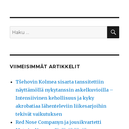
Ei
kurjuutta
kummempaa
HA
Etsi:
VIIMEISIMMÄT ARTIKKELIT
Tšehovin Kolmea sisarta tanssitettiin
näyttämöllä nykytanssin askelkuvioilla –
Intensiivinen kehollisuus ja kyky
akrobatiaa lähenteleviin liikesarjoihin
tekivät vaikutuksen
Red Nose Companyn ja jousikvartetti