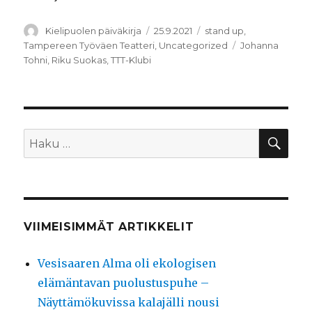
Kirjoittaja
Julkaistu
Kategoriat
Kielipuolen päiväkirja
25.9.2021
stand up
,
Avainsanat
Tampereen Työväen Teatteri
,
Uncategorized
Johanna
Tohni
,
Riku Suokas
,
TTT-Klubi
HA
Etsi:
VIIMEISIMMÄT ARTIKKELIT
Vesisaaren Alma oli ekologisen
elämäntavan puolustuspuhe –
Näyttämökuvissa kalajälli nousi