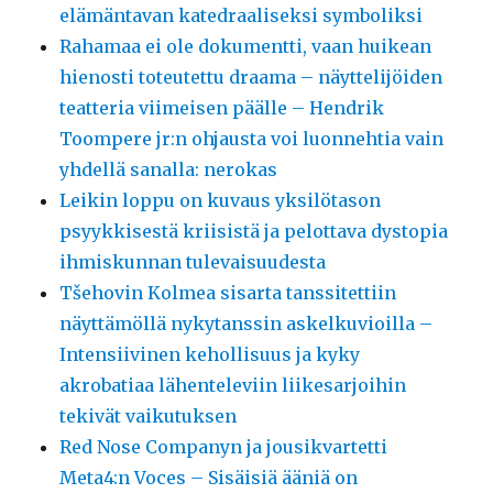
elämäntavan katedraaliseksi symboliksi
Rahamaa ei ole dokumentti, vaan huikean
hienosti toteutettu draama – näyttelijöiden
teatteria viimeisen päälle – Hendrik
Toompere jr:n ohjausta voi luonnehtia vain
yhdellä sanalla: nerokas
Leikin loppu on kuvaus yksilötason
psyykkisestä kriisistä ja pelottava dystopia
ihmiskunnan tulevaisuudesta
Tšehovin Kolmea sisarta tanssitettiin
näyttämöllä nykytanssin askelkuvioilla –
Intensiivinen kehollisuus ja kyky
akrobatiaa lähenteleviin liikesarjoihin
tekivät vaikutuksen
Red Nose Companyn ja jousikvartetti
Meta4:n Voces – Sisäisiä ääniä on