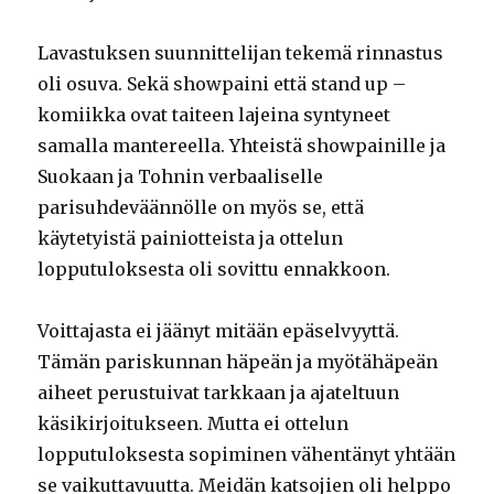
Lavastuksen suunnittelijan tekemä rinnastus
oli osuva. Sekä showpaini että stand up –
komiikka ovat taiteen lajeina syntyneet
samalla mantereella. Yhteistä showpainille ja
Suokaan ja Tohnin verbaaliselle
parisuhdeväännölle on myös se, että
käytetyistä painiotteista ja ottelun
lopputuloksesta oli sovittu ennakkoon.
Voittajasta ei jäänyt mitään epäselvyyttä.
Tämän pariskunnan häpeän ja myötähäpeän
aiheet perustuivat tarkkaan ja ajateltuun
käsikirjoitukseen. Mutta ei ottelun
lopputuloksesta sopiminen vähentänyt yhtään
se vaikuttavuutta. Meidän katsojien oli helppo