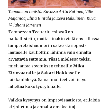
Tappara on terästä. Kuvassa Arttu Ratinen, Ville
Majamaa, Elina Rintala ja Eeva Hakulinen. Kuva
© Juhani Järvinen
Tampereen Teatterin esitystä on
paikallistettu, mutta ainakin vielä ensi-illassa
tamperelaishuumorin sakeasta sopasta
lautaselle kauhottiin lähinnä vain ennalta
arvattavia sattumia. Tässä mielessä tekisi
mieli antaa sovituksen tehneille
Mika
Eirtovaaralle
ja
Sakari Hokkaselle
laiskanläksyä. Samat moitteet voi tietysi
lähettää koko työryhmälle.
Vaikka kysymys on improvisaatiosta, erilaisia
kirjoitettuja ja ennalta omaksuttuja