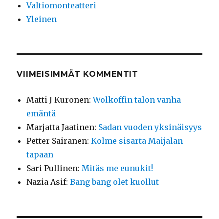
Valtiomonteatteri
Yleinen
VIIMEISIMMÄT KOMMENTIT
Matti J Kuronen
:
Wolkoffin talon vanha
emäntä
Marjatta Jaatinen
:
Sadan vuoden yksinäisyys
Petter Sairanen
:
Kolme sisarta Maijalan
tapaan
Sari Pullinen
:
Mitäs me eunukit!
Nazia Asif
:
Bang bang olet kuollut