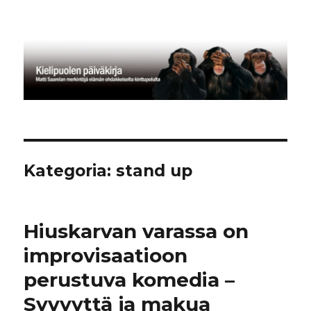
Kielipuolen päiväkirja
Kategoria:
stand up
Hiuskarvan varassa on
improvisaatioon
perustuva komedia –
Syvyyttä ja makua