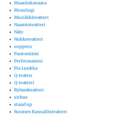
Maaninkavaara
Monologi
Musiikkiteatteri
Naamioteatteri
Näty
Nukketeatteri
ooppera
Pantomiimi
Performanssi
Pia Lunkka
Q-teatter
Q-teatteri
Ryhmäteatteri
sirkus
stand up
Suomen Kansallisteatteri