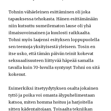
Tohnin vähäeleinen esittäminen oli joka
tapauksessa tehokasta. Hänen esittämänään
niin kutsuttu sumeilematon lause oli yhä
ilmaisuvoimainen ja kuulosti raikkaalta.
Tohni myös laajensi esityksen loppupuolella
sen teemoja yksityisestä yleiseen. Tosin en
itse usko, että tämän päivän teinit kokevat
seksuaalisuuteen liittyvää häpeää samalla
tavalla kuin 70-luvulla syntynyt Tohni on sitä
kokenut.
Esimerkiksi itsetyydytyksen osalta jokainen
tyttö ja poika voi omasta älypuhelimestaan
katsoa, miten homma hoituu ja harjoitella
sitten kädentaitojaan. Toisaalta tekniikan