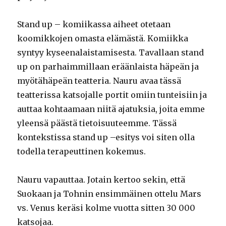
Stand up – komiikassa aiheet otetaan
koomikkojen omasta elämästä. Komiikka
syntyy kyseenalaistamisesta. Tavallaan stand
up on parhaimmillaan eräänlaista häpeän ja
myötähäpeän teatteria. Nauru avaa tässä
teatterissa katsojalle portit omiin tunteisiin ja
auttaa kohtaamaan niitä ajatuksia, joita emme
yleensä päästä tietoisuuteemme. Tässä
kontekstissa stand up –esitys voi siten olla
todella terapeuttinen kokemus.
Nauru vapauttaa. Jotain kertoo sekin, että
Suokaan ja Tohnin ensimmäinen ottelu Mars
vs. Venus keräsi kolme vuotta sitten 30 000
katsojaa.