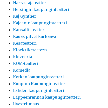
Harrastajateatteri
Helsingin kaupunginteatteri
Kaj Gynther
Kajaanin kaupunginteatteri
Kansallisteatteri
Kauas pilvet karkaava
Kesäteatteri
Klockriketeatern
klovneria
KOM-teatteri
Komedia
Kotkan kaupunginteatteri
Kuopion Kaupunginteatteri
Lahden kaupunginteatteri
Lappeenrannan kaupunginteatteri
livestriimaus