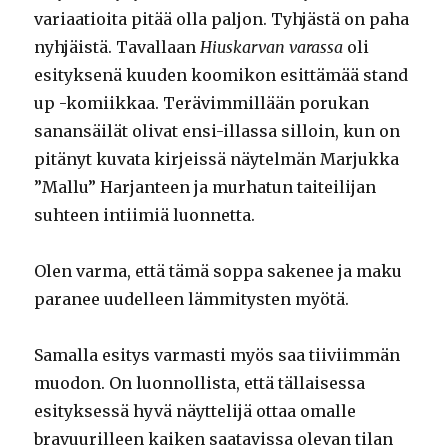
variaatioita pitää olla paljon. Tyhjästä on paha
nyhjäistä. Tavallaan
Hiuskarvan varassa
oli
esityksenä kuuden koomikon esittämää stand
up -komiikkaa. Terävimmillään porukan
sanansäilät olivat ensi-illassa silloin, kun on
pitänyt kuvata kirjeissä näytelmän Marjukka
”Mallu” Harjanteen ja murhatun taiteilijan
suhteen intiimiä luonnetta.
Olen varma, että tämä soppa sakenee ja maku
paranee uudelleen lämmitysten myötä.
Samalla esitys varmasti myös saa tiiviimmän
muodon. On luonnollista, että tällaisessa
esityksessä hyvä näyttelijä ottaa omalle
bravuurilleen kaiken saatavissa olevan tilan