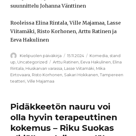
suunnittelu Johanna Vänttinen
Rooleissa Elina Rintala, Ville Majamaa, Lasse
Viitamäki, Risto Korhonen, Arttu Ratinen ja
Eeva Hakulinen
Kirjoittaja
Julkaistu
Kategoriat
Kielipuolen päiväkirja
15.11.2024
Komedia
,
stand
Avainsanat
up
,
Uncategorized
Arttu Ratinen
,
Eeva Hakulinen
,
Elina
Rintala
,
Hiuskarvan varassa
,
Lasse Viitamäki
,
Mika
Eirtovaara
,
Risto Korhonen
,
Sakari Hokkanen
,
Tampereen
teatteri
,
Ville Majamaa
Pidäkkeetön nauru voi
olla hyvin terapeuttinen
kokemus – Riku Suokas