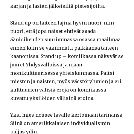
karjan ja lasten jälkeisiltä pistesijoilta.
Stand up on taiteen lajina hyvin nuori, niin
nuori, että jopa naiset ehtivät saada
äänioikeuden suurimmassa osassa maailmaa
ennen kuin se vakiinnutti paikkansa taiteen
kaanonissa. Stand up – komiikassa näkyvät se
juuret Yhdysvalloissa ja maan
monikulttuurisessa yhteiskunnassa. Paitsi
miesten ja naisten, myös väestöryhmien ja eri
kulttuurien välisiä eroja on komiikassa
kuvattu yksilöiden välisinä eroina.
Yksi mies nousee lavalle kertomaan tarinansa.
Siinä on amerikkalaisen individualismin
paljas ydin.