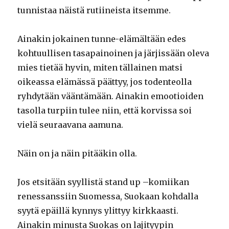
tunnistaa näistä rutiineista itsemme.
Ainakin jokainen tunne-elämältään edes
kohtuullisen tasapainoinen ja järjissään oleva
mies tietää hyvin, miten tällainen matsi
oikeassa elämässä päättyy, jos todenteolla
ryhdytään vääntämään. Ainakin emootioiden
tasolla turpiin tulee niin, että korvissa soi
vielä seuraavana aamuna.
Näin on ja näin pitääkin olla.
Jos etsitään syyllistä stand up –komiikan
renessanssiin Suomessa, Suokaan kohdalla
syytä epäillä kynnys ylittyy kirkkaasti.
Ainakin minusta Suokas on lajityypin