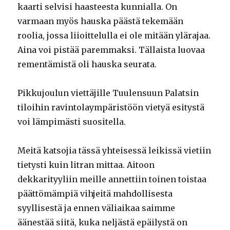
kaarti selvisi haasteesta kunnialla. On
varmaan myös hauska päästä tekemään
roolia, jossa liioittelulla ei ole mitään ylärajaa.
Aina voi pistää paremmaksi. Tällaista luovaa
rementämistä oli hauska seurata.
Pikkujoulun viettäjille Tuulensuun Palatsin
tiloihin ravintolaympäristöön vietyä esitystä
voi lämpimästi suositella.
Meitä katsojia tässä yhteisessä leikissä vietiin
tietysti kuin litran mittaa. Aitoon
dekkarityyliin meille annettiin toinen toistaa
päättömämpiä vihjeitä mahdollisesta
syyllisestä ja ennen väliaikaa saimme
äänestää siitä, kuka neljästä epäilystä on