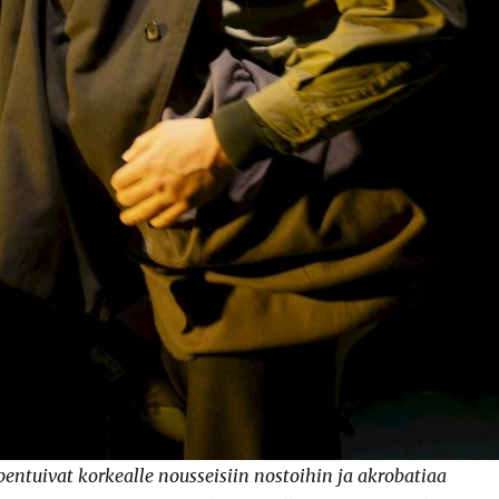
entuivat korkealle nousseisiin nostoihin ja akrobatiaa