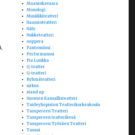
Maaninkavaara
Monologi
Musiikkiteatteri
Naamioteatteri
Näty
Nukketeatteri
ooppera
,
Pantomiimi
Performanssi
Pia Lunkka
Q-teatter
Q-teatteri
Ryhmäteatteri
sirkus
stand up
Suomen Kansallisteatteri
Taideyliopiston Teatterikorkeakoulu
Tampereen Teatteri
Tampereen teatterikesä
Tampereen Työväen Teatteri
Tanssi