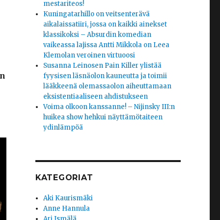
mestariteos!
Kuningatarhillo on veitsenterävä
aikalaissatiiri, jossa on kaikki ainekset
klassikoksi – Absurdin komedian
vaikeassa lajissa Antti Mikkola on Leea
Klemolan veroinen virtuoosi
Susanna Leinosen Pain Killer ylistää
in
fyysisen läsnäolon kauneutta ja toimii
lääkkeenä olemassaolon aiheuttamaan
eksistentiaaliseen ahdistukseen
Voima olkoon kanssanne! – Nijinsky III:n
huikea show hehkui näyttämötaiteen
ydinlämpöä
KATEGORIAT
Aki Kaurismäki
Anne Hannula
Ari Ismälä