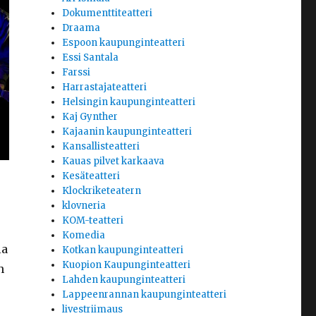
Dokumenttiteatteri
Draama
Espoon kaupunginteatteri
Essi Santala
Farssi
Harrastajateatteri
Helsingin kaupunginteatteri
Kaj Gynther
Kajaanin kaupunginteatteri
Kansallisteatteri
Kauas pilvet karkaava
Kesäteatteri
Klockriketeatern
klovneria
KOM-teatteri
Komedia
la
Kotkan kaupunginteatteri
Kuopion Kaupunginteatteri
n
Lahden kaupunginteatteri
Lappeenrannan kaupunginteatteri
livestriimaus