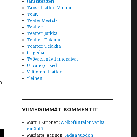
tanssiteatteri
Tanssiteatteri Minimi
TeaK
Teater Mestola
Teatteri
Teatteri Jurkka
Teatteri Takomo
Teatteri Telakka
tragedia
Työväen näyttämöpäivät
Uncategorized
Valtiomonteatteri
Yleinen
n
VIIMEISIMMÄT KOMMENTIT
Matti J Kuronen
:
Wolkoffin talon vanha
emäntä
Marjatta Jaatinen
:
Sadan vuoden