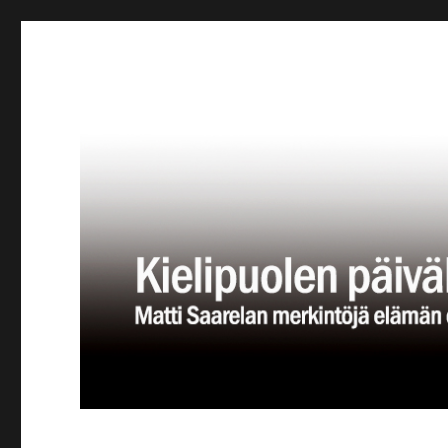
Kielipuolen päiväkirja
Teatteriblogi