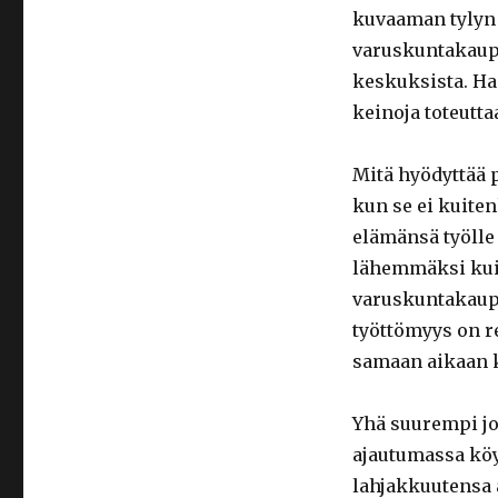
kuvaaman tylyn 
varuskuntakaupu
keskuksista. Haa
keinoja toteutta
Mitä hyödyttää p
kun se ei kuite
elämänsä työlle 
lähemmäksi kui
varuskuntakaupu
työttömyys on re
samaan aikaan 
Yhä suurempi jo
ajautumassa köy
lahjakkuutensa 