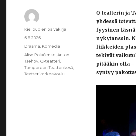
Q-teatterin ja 
yhdessä toteutt
Kirjoittaja
Kielipuolen päiväkirja
fyysinen läsnä
Julkaistu
6.8.2026
nykytanssin. Nä
Kategoriat
Draama
,
Komedia
liikkeiden plas
Avainsanat
Alise Polačenko
,
Anton
tekivät vaikutu
Tšehov
,
Q-teatteri
,
pitääkin olla 
Tampereen Teatterikesä
,
syntyy pakotta
Teatterikorkeakoulu