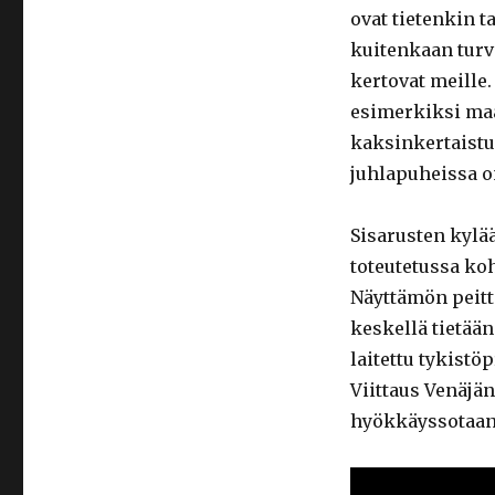
ovat tietenkin t
kuitenkaan turva
kertovat meille.
esimerkiksi maa
kaksinkertaistu
juhlapuheissa o
Sisarusten kylää
toteutetussa ko
Näyttämön peitt
keskellä tietään
laitettu tykistö
Viittaus Venäjä
hyökkäyssotaan 