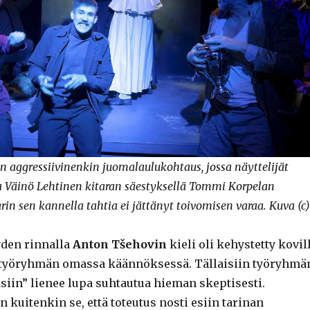
 aggressiivinenkin juomalaulukohtaus, jossa näyttelijät
a Väinö Lehtinen kitaran säestyksellä Tommi Korpelan
in sen kannella tahtia ei jättänyt toivomisen varaa. Kuva (c)
yden rinnalla
Anton Tšehovin
kieli oli kehystetty kovil
 työryhmän omassa käännöksessä. Tällaisiin työryhmä
iin” lienee lupa suhtautua hieman skeptisesti.
 kuitenkin se, että toteutus nosti esiin tarinan