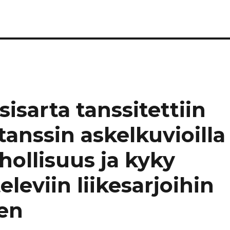
isarta tanssitettiin
anssin askelkuvioilla
hollisuus ja kyky
leviin liikesarjoihin
sen