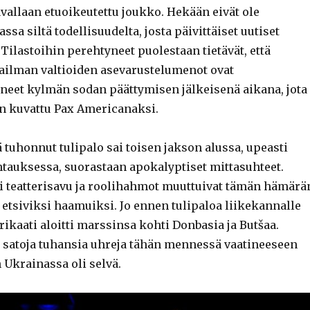
avallaan etuoikeutettu joukko. Hekään eivät ole
ssa siltä todellisuudelta, josta päivittäiset uutiset
 Tilastoihin perehtyneet puolestaan tietävät, että
ilman valtioiden asevarustelumenot ovat
neet kylmän sodan päättymisen jälkeisenä aikana, jota
n kuvattu Pax Americanaksi.
 tuhonnut tulipalo sai toisen jakson alussa, upeasti
htauksessa, suorastaan apokalyptiset mittasuhteet.
i teatterisavu ja roolihahmot muuttuivat tämän hämärä
 etsiviksi haamuiksi. Jo ennen tulipaloa liikekannalle
prikaati aloitti marssinsa kohti Donbasia ja Butšaa.
n satoja tuhansia uhreja tähän mennessä vaatineeseen
Ukrainassa oli selvä.