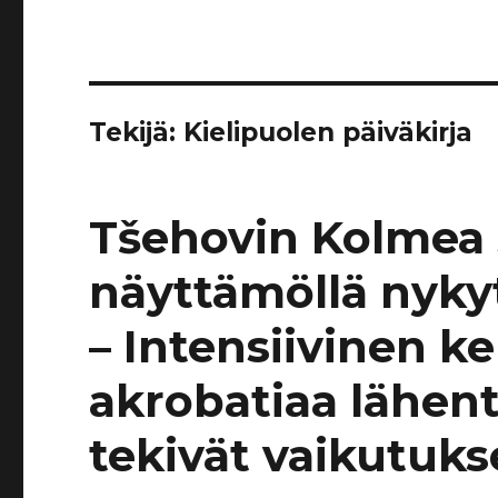
Tekijä:
Kielipuolen päiväkirja
Tšehovin Kolmea s
näyttämöllä nykyt
– Intensiivinen ke
akrobatiaa lähente
tekivät vaikutuk