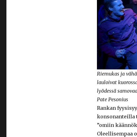
Riemukas ja vähän
lauloivat kuoross
lyödessä samovaar
Pate Pesonius
Rankan fyysisy
konsonanteilla
”omiin käännöks
Oleellisempaa on