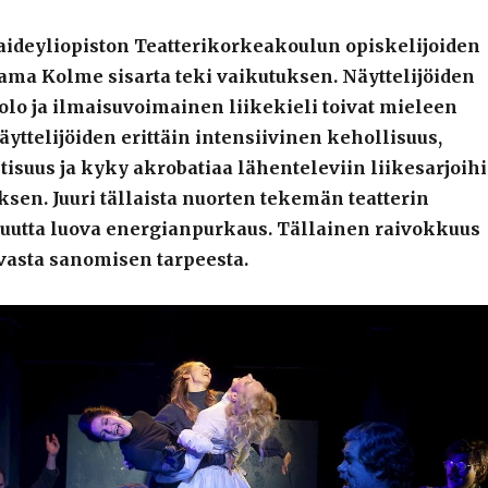
Taideyliopiston Teatterikorkeakoulun opiskelijoiden
ama Kolme sisarta teki vaikutuksen. Näyttelijöiden
olo ja ilmaisuvoimainen liikekieli toivat mieleen
yttelijöiden erittäin intensiivinen kehollisuus,
tisuus ja kyky akrobatiaa lähenteleviin liikesarjoih
ksen. Juuri tällaista nuorten tekemän teatterin
– uutta luova energianpurkaus. Tällainen raivokkuus
vasta sanomisen tarpeesta.