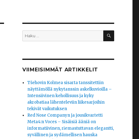
HAKU
Etsi:
VIIMEISIMMÄT ARTIKKELIT
Tšehovin Kolmea sisarta tanssitettiin
näyttämöllä nykytanssin askelkuvioilla –
Intensiivinen kehollisuus ja kyky
akrobatiaa lähenteleviin liikesarjoihin
tekivät vaikutuksen
Red Nose Companyn ja jousikvartetti
Meta4:n Voces – Sisäisiä ääniä on
informatiivinen, riemastuttavan elegantti,
syvällinen ja sydämellisen hauska