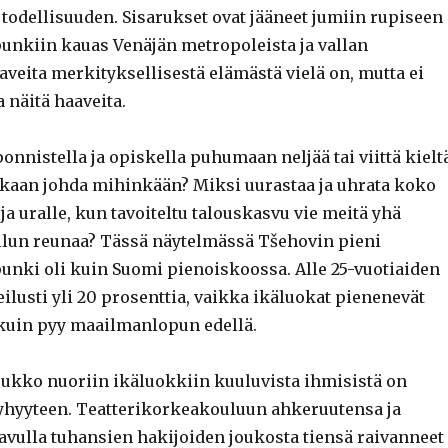
todellisuuden. Sisarukset ovat jääneet jumiin rupiseen
nkiin kauas Venäjän metropoleista ja vallan
veita merkityksellisestä elämästä vielä on, mutta ei
a näitä haaveita.
onnistella ja opiskella puhumaan neljää tai viittä kieltä
nkaan johda mihinkään? Miksi uurastaa ja uhrata koko
ja uralle, kun tavoiteltu talouskasvu vie meitä yhä
lun reunaa? Tässä näytelmässä Tšehovin pieni
nki oli kuin Suomi pienoiskoossa. Alle 25-vuotiaiden
ilusti yli 20 prosenttia, vaikka ikäluokat pienenevät
kuin pyy maailmanlopun edellä.
ukko nuoriin ikäluokkiin kuuluvista ihmisistä on
hyyteen. Teatterikorkeakouluun ahkeruutensa ja
avulla tuhansien hakijoiden joukosta tiensä raivanneet