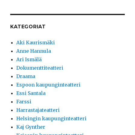
KATEGORIAT
Aki Kaurismäki
Anne Hannula
Ari Ismälä
Dokumenttiteatteri
Draama
Espoon kaupunginteatteri
Essi Santala
Farssi
Harrastajateatteri
Helsingin kaupunginteatteri
Kaj Gynther