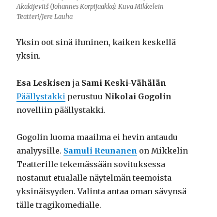
Akakijevitš (Johannes Korpijaakko). Kuva Mikkelein
Teatteri/Jere Lauha
Yksin oot sinä ihminen, kaiken keskellä
yksin.
Esa Leskisen
ja
Sami Keski-Vähälän
Päällystakki
perustuu
Nikolai Gogolin
novelliin päällystakki.
Gogolin luoma maailma ei hevin antaudu
analyysille.
Samuli Reunanen
on Mikkelin
Teatterille tekemässään sovituksessa
nostanut etualalle näytelmän teemoista
yksinäisyyden. Valinta antaa oman sävynsä
tälle tragikomedialle.