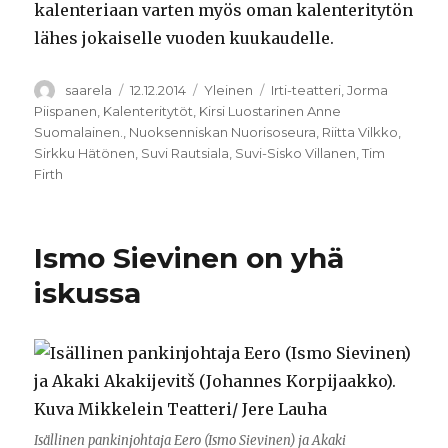
kalenteriaan varten myös oman kalenteritytön
lähes jokaiselle vuoden kuukaudelle.
Kirjoittaja
Julkaistu
Kategoriat
Avainsanat
saarela
12.12.2014
Yleinen
Irti-teatteri
,
Jorma
Piispanen
,
Kalenteritytöt
,
Kirsi Luostarinen Anne
Suomalainen.
,
Nuoksenniskan Nuorisoseura
,
Riitta Vilkko
,
Sirkku Hätönen
,
Suvi Rautsiala
,
Suvi-Sisko Villanen
,
Tim
Firth
Ismo Sievinen on yhä
iskussa
Isällinen pankinjohtaja Eero (Ismo Sievinen) ja Akaki