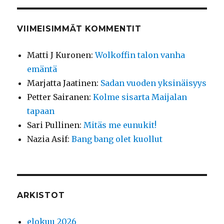
VIIMEISIMMÄT KOMMENTIT
Matti J Kuronen
:
Wolkoffin talon vanha
emäntä
Marjatta Jaatinen
:
Sadan vuoden yksinäisyys
Petter Sairanen
:
Kolme sisarta Maijalan
tapaan
Sari Pullinen
:
Mitäs me eunukit!
Nazia Asif
:
Bang bang olet kuollut
ARKISTOT
elokuu 2026