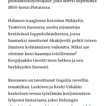
puhtaaksikirjoittajalle, joka ahersi uupumatta
1800-luvun Pietarissa.
Hahmon traagisuus korostuu Mikkelin
Teatterin hienossa, useita minuutteja
kestävässä loppukohtauksessa, jossa
haamuksi muuttunut Akakijevitš pohtii toisen
ihmisen kohtaamisen vaikeutta. Miksi me
olemme kuin haamuja toisillemme?
Korpijaakko tavoitti tuon hetken ja sen
herkkyyden hienosti.
Reunanen on tavoittanut Gogolin novellin
tematiikan. Leskisen ja Keski-Vähälän
keskeinen teema työelämän kurjistumisen
lyhyestä historiasta, joksi Helsingin