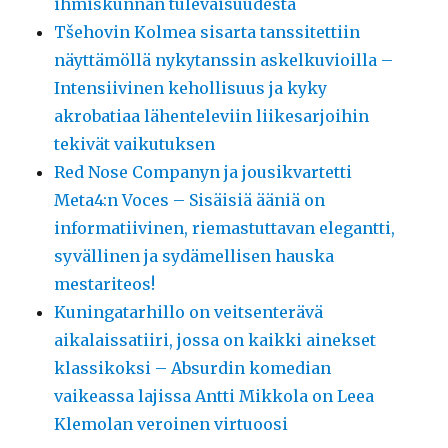
ihmiskunnan tulevaisuudesta
Tšehovin Kolmea sisarta tanssitettiin
näyttämöllä nykytanssin askelkuvioilla –
Intensiivinen kehollisuus ja kyky
akrobatiaa lähenteleviin liikesarjoihin
tekivät vaikutuksen
Red Nose Companyn ja jousikvartetti
Meta4:n Voces – Sisäisiä ääniä on
informatiivinen, riemastuttavan elegantti,
syvällinen ja sydämellisen hauska
mestariteos!
Kuningatarhillo on veitsenterävä
aikalaissatiiri, jossa on kaikki ainekset
klassikoksi – Absurdin komedian
vaikeassa lajissa Antti Mikkola on Leea
Klemolan veroinen virtuoosi