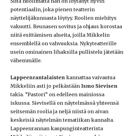
Siitä huolimatta hän on löytänyt hyvin
potentiaalin, joka pienen teatterin
näyttelijäkunnasta löytyy. Roolien miehitys
vakuutti. Reunasen sovitus ja ohjaus korostaa
niitä esittämisen alueita, joilla Mikkelin
ensemblellä on vahvuuksia. Nykyteatterille
usein ominainen lihaksilla pullistelu jätetään
vähemmälle.
Lappeenrantalaisten
kannattaa vaivautua
Mikkeliin asti jo pelkästään
Ismo Sievisen
takia. ”Pastori” on edelleen mainiossa
iskussa. Sievisellä on näytelmässä yhteensä
seitsemän roolia ja neljä niistä on aivan
keskeisiä näytelmän tematiikan kannalta.
Lappeenrannan kaupunginteatterista