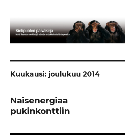
Kielipuolen päiväkirja
Kuukausi:
joulukuu 2014
Naisenergiaa
pukinkonttiin