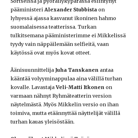
Sortseissa ja pyöräilykypärässä esiintynyt
pääministeri
Alexander Stubbista
on
lyhyessä ajassa kasvanut ikoninen hahmo
suomalaisessa teatterissa. Turkan
tulkitsemana pääministerimme ei Mikkelissä
tyydy vain näppäilemään selfieitä, vaan
käytössä ovat myös kovat otteet.
Äänisuunnittelija
Juha Tanskanen
antaa
kääntää volyyminappulaa aina välillä turhan
kovalle. Lavastaja
Veli-Matti Itkonen
on
varmaan nähnyt Ryhmäteatterin version
näytelmästä. Myös Mikkelin versio on ihan
toimiva, mutta etäännyttää näyttelijät välillä
turhan kauas yleisöstään.