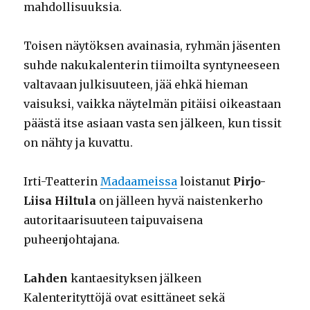
mahdollisuuksia.
Toisen näytöksen avainasia, ryhmän jäsenten
suhde nakukalenterin tiimoilta syntyneeseen
valtavaan julkisuuteen, jää ehkä hieman
vaisuksi, vaikka näytelmän pitäisi oikeastaan
päästä itse asiaan vasta sen jälkeen, kun tissit
on nähty ja kuvattu.
Irti-Teatterin
Madaameissa
loistanut
Pirjo-
Liisa Hiltula
on jälleen hyvä naistenkerho
autoritaarisuuteen taipuvaisena
puheenjohtajana.
Lahden
kantaesityksen jälkeen
Kalenterityttöjä ovat esittäneet sekä