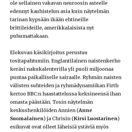
ole sellainen vakavan neuroosin asteelle
edennyt kauhistelun asia kuin näytelmän
tarinan kypsään ikään ehtineille
brittileideille, amerikkalaisista nyt
puhumattakaan.
Elokuvan käsikirjoitus perustuu
tositapahtumiin. Englantilainen naistenkerho
keräsi nakukalenterilla yli puoli miljoonaa
puntaa paikalliselle sairaalle. Ryhmän naisten
välisten suhteiden ja ryhmädynamiikan Firth
kertoo BBC:n haastattelussa keksineensä ihan
omasta päästään. Tosin näytelmän
keskushenkilöiden Annien (
Anne
Suomalainen
) ja Chrisin (
Kirsi Luostarinen
)
esikuvat ovat olleet läheisiä ystäviä myös