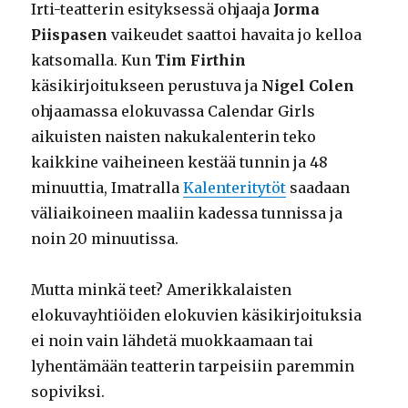
Irti-teatterin esityksessä ohjaaja
Jorma
Piispasen
vaikeudet saattoi havaita jo kelloa
katsomalla. Kun
Tim Firthin
käsikirjoitukseen perustuva ja
Nigel Colen
ohjaamassa elokuvassa Calendar Girls
aikuisten naisten nakukalenterin teko
kaikkine vaiheineen kestää tunnin ja 48
minuuttia, Imatralla
Kalenteritytöt
saadaan
väliaikoineen maaliin kadessa tunnissa ja
noin 20 minuutissa.
Mutta minkä teet? Amerikkalaisten
elokuvayhtiöiden elokuvien käsikirjoituksia
ei noin vain lähdetä muokkaamaan tai
lyhentämään teatterin tarpeisiin paremmin
sopiviksi.