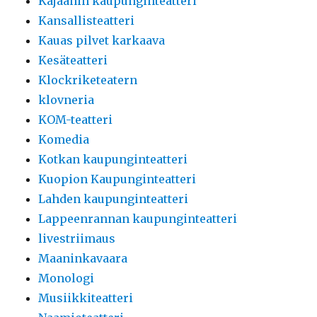
Kajaanin kaupunginteatteri
Kansallisteatteri
Kauas pilvet karkaava
Kesäteatteri
Klockriketeatern
klovneria
KOM-teatteri
Komedia
Kotkan kaupunginteatteri
Kuopion Kaupunginteatteri
Lahden kaupunginteatteri
Lappeenrannan kaupunginteatteri
livestriimaus
Maaninkavaara
Monologi
Musiikkiteatteri