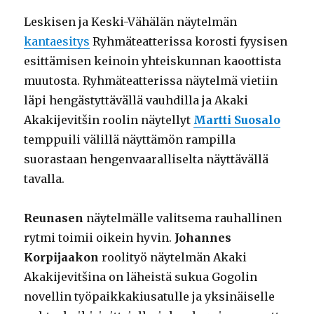
Leskisen ja Keski-Vähälän näytelmän
kantaesitys
Ryhmäteatterissa korosti fyysisen
esittämisen keinoin yhteiskunnan kaoottista
muutosta. Ryhmäteatterissa näytelmä vietiin
läpi hengästyttävällä vauhdilla ja Akaki
Akakijevitšin roolin näytellyt
Martti Suosalo
temppuili välillä näyttämön rampilla
suorastaan hengenvaaralliselta näyttävällä
tavalla.
Reunasen
näytelmälle valitsema rauhallinen
rytmi toimii oikein hyvin.
Johannes
Korpijaakon
roolityö näytelmän Akaki
Akakijevitšina on läheistä sukua Gogolin
novellin työpaikkakiusatulle ja yksinäiselle