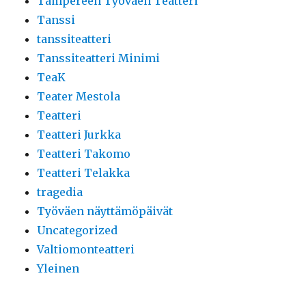
Tampereen Työväen Teatteri
Tanssi
tanssiteatteri
Tanssiteatteri Minimi
TeaK
Teater Mestola
Teatteri
Teatteri Jurkka
Teatteri Takomo
Teatteri Telakka
tragedia
Työväen näyttämöpäivät
Uncategorized
Valtiomonteatteri
Yleinen