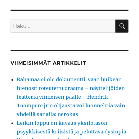
HA
Etsi:
VIIMEISIMMÄT ARTIKKELIT
Rahamaa ei ole dokumentti, vaan huikean
hienosti toteutettu draama – näyttelijöiden
teatteria viimeisen päälle – Hendrik
Toompere jr:n ohjausta voi luonnehtia vain
yhdellä sanalla: nerokas
Leikin loppu on kuvaus yksilötason
psyykkisestä kriisistä ja pelottava dystopia