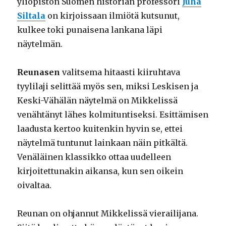
yliopiston Suomen historian professori
Juha
Siltala
on kirjoissaan ilmiötä kutsunut,
kulkee toki punaisena lankana läpi
näytelmän.
Reunasen
valitsema hitaasti kiiruhtava
tyylilaji selittää myös sen, miksi Leskisen ja
Keski-Vähälän näytelmä on Mikkelissä
venähtänyt lähes kolmituntiseksi. Esittämisen
laadusta kertoo kuitenkin hyvin se, ettei
näytelmä tuntunut lainkaan näin pitkältä.
Venäläinen klassikko ottaa uudelleen
kirjoitettunakin aikansa, kun sen oikein
oivaltaa.
Reunan on ohjannut Mikkelissä vierailijana.