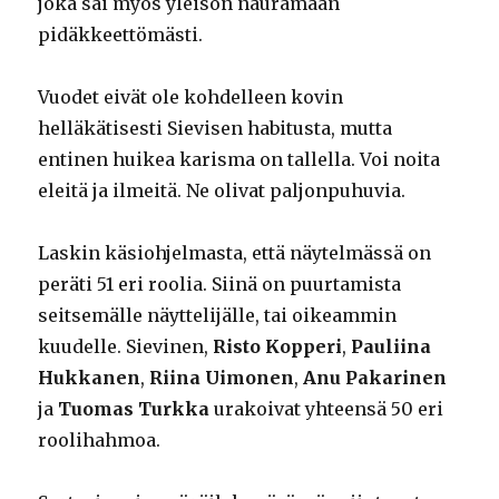
joka sai myös yleisön nauramaan
pidäkkeettömästi.
Vuodet eivät ole kohdelleen kovin
helläkätisesti Sievisen habitusta, mutta
entinen huikea karisma on tallella. Voi noita
eleitä ja ilmeitä. Ne olivat paljonpuhuvia.
Laskin käsiohjelmasta, että näytelmässä on
peräti 51 eri roolia. Siinä on puurtamista
seitsemälle näyttelijälle, tai oikeammin
kuudelle. Sievinen,
Risto Kopperi
,
Pauliina
Hukkanen
,
Riina Uimonen
,
Anu Pakarinen
ja
Tuomas Turkka
urakoivat yhteensä 50 eri
roolihahmoa.