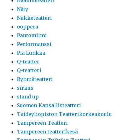
Naamioteatteri
Näty
Nukketeatteri
ooppera
Pantomiimi
Performanssi
Pia Lunkka
Q-teatter
Q-teatteri
Ryhmäteatteri
sirkus
stand up
Suomen Kansallisteatteri
Taideyliopiston Teatterikorkeakoulu
Tampereen Teatteri
Tampereen teatterikesä