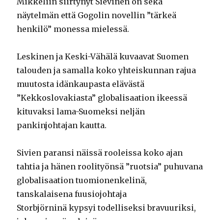
Mikkeliin siirtynyt Sievinen on sekä
näytelmän että Gogolin novellin ”tärkeä
henkilö” monessa mielessä.
Leskinen ja Keski-Vähälä kuvaavat Suomen
talouden ja samalla koko yhteiskunnan rajua
muutosta idänkaupasta elävästä
”Kekkoslovakiasta” globalisaation ikeessä
kituvaksi lama-Suomeksi neljän
pankinjohtajan kautta.
Sivien paransi näissä rooleissa koko ajan
tahtia ja hänen roolityönsä ”ruotsia” puhuvana
globalisaation tuomionenkelinä,
tanskalaisena fuusiojohtaja
Storbjörninä kypsyi todelliseksi bravuuriksi,