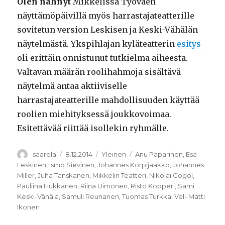
Olen nähnyt
Mikkelissä Työväen
näyttämöpäivillä myös harrastajateatterille
sovitetun version Leskisen ja Keski-Vähälän
näytelmästä. Ykspihlajan kyläteatterin
esitys
oli erittäin onnistunut tutkielma aiheesta.
Valtavan määrän roolihahmoja sisältävä
näytelmä antaa aktiiviselle
harrastajateatterille mahdollisuuden käyttää
roolien miehityksessä joukkovoimaa.
Esitettävää riittää isollekin ryhmälle.
Kirjoittaja
Julkaistu
Kategoriat
Avainsanat
saarela
8.12.2014
Yleinen
Anu Paparinen
,
Esa
Leskinen
,
Ismo Sievinen
,
Johannes Korpijaakko
,
Johannes
Miller
,
Juha Tanskanen
,
Mikkelin Teatteri
,
Nikolai Gogol
,
Pauliina Hukkanen
,
Riina Uimonen
,
Risto Kopperi
,
Sami
Keski-Vähälä
,
Samuli Reunanen
,
Tuomas Turkka
,
Veli-Matti
Ikonen