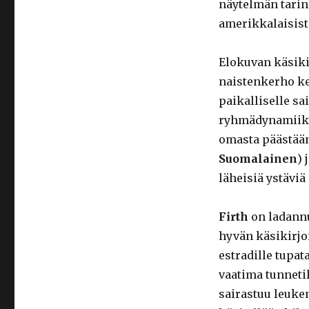
näytelmän tarina
amerikkalaisist
Elokuvan käsiki
naistenkerho ke
paikalliselle sa
ryhmädynamiikan
omasta päästää
Suomalainen
) 
läheisiä ystävi
Firth
on ladannu
hyvän käsikirjoi
estradille tupa
vaatima tunneti
sairastuu leuke