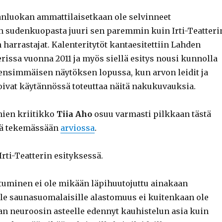
anluokan ammattilaisetkaan ole selvinneet
en sudenkuopasta juuri sen paremmin kuin Irti-Teatteri
in harrastajat. Kalenteritytöt kantaesitettiin Lahden
rissa vuonna 2011 ja myös siellä esitys nousi kunnolla
a ensimmäisen näytöksen lopussa, kun arvon leidit ja
oivat käytännössä toteuttaa näitä nakukuvauksia.
ien kriitikko
Tiia Aho
osuu varmasti pilkkaan tästä
tä tekemässään
arviossa
.
rti-Teatterin esityksessä.
tuminen ei ole mikään läpihuutojuttu ainakaan
ille saunasuomalaisille alastomuus ei kuitenkaan ole
an neuroosin asteelle edennyt kauhistelun asia kuin