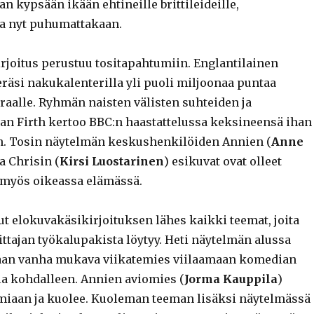
n kypsään ikään ehtineille brittileideille,
a nyt puhumattakaan.
rjoitus perustuu tositapahtumiin. Englantilainen
räsi nakukalenterilla yli puoli miljoonaa puntaa
iraalle. Ryhmän naisten välisten suhteiden ja
 Firth kertoo BBC:n haastattelussa keksineensä ihan
n. Tosin näytelmän keskushenkilöiden Annien (
Anne
ja Chrisin (
Kirsi Luostarinen
) esikuvat ovat olleet
ä myös oikeassa elämässä.
t elokuvakäsikirjoituksen lähes kaikki teemat, joita
ttajan työkalupakista löytyy. Heti näytelmän alussa
taan vanha mukava viikatemies viilaamaan komedian
la kohdalleen. Annien aviomies (
Jorma Kauppila
)
miaan ja kuolee. Kuoleman teeman lisäksi näytelmässä