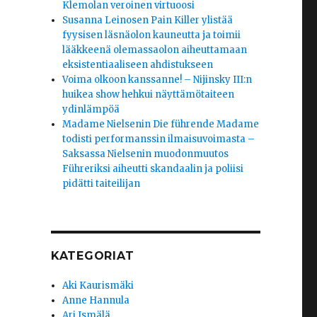
Klemolan veroinen virtuoosi
Susanna Leinosen Pain Killer ylistää
fyysisen läsnäolon kauneutta ja toimii
lääkkeenä olemassaolon aiheuttamaan
eksistentiaaliseen ahdistukseen
Voima olkoon kanssanne! – Nijinsky III:n
huikea show hehkui näyttämötaiteen
ydinlämpöä
Madame Nielsenin Die führende Madame
todisti performanssin ilmaisuvoimasta –
Saksassa Nielsenin muodonmuutos
Führeriksi aiheutti skandaalin ja poliisi
pidätti taiteilijan
KATEGORIAT
Aki Kaurismäki
Anne Hannula
Ari Ismälä