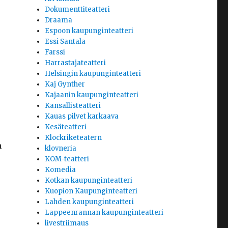
Dokumenttiteatteri
Draama
Espoon kaupunginteatteri
Essi Santala
Farssi
Harrastajateatteri
Helsingin kaupunginteatteri
Kaj Gynther
Kajaanin kaupunginteatteri
Kansallisteatteri
Kauas pilvet karkaava
Kesäteatteri
Klockriketeatern
n
klovneria
KOM-teatteri
Komedia
Kotkan kaupunginteatteri
Kuopion Kaupunginteatteri
Lahden kaupunginteatteri
Lappeenrannan kaupunginteatteri
livestriimaus