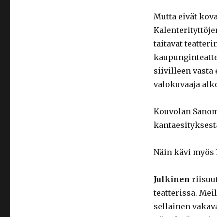
Mutta eivät kov
Kalenterityttöj
taitavat teatter
kaupunginteatte
siivilleen vast
valokuvaaja alk
Kouvolan Sanom
kantaesitykses
Näin kävi myös I
Julkinen
riisuu
teatterissa. Me
sellainen vakav