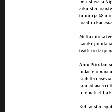
perustuva ja
Ni
aikuisten naist
tunnin ja 48 min
maaliin kadessa
Mutta minkä tee
käsikirjoituksi
teatterin tarpe
Aino Piirolan
su
hidastempoisuu
kielellä nasevia
komediassa riitt
intensiteetillä 
Kohtausten ajoi