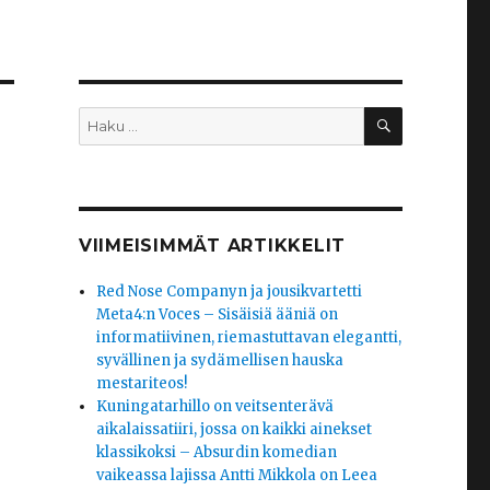
HAKU
Etsi:
VIIMEISIMMÄT ARTIKKELIT
Red Nose Companyn ja jousikvartetti
Meta4:n Voces – Sisäisiä ääniä on
informatiivinen, riemastuttavan elegantti,
syvällinen ja sydämellisen hauska
mestariteos!
Kuningatarhillo on veitsenterävä
aikalaissatiiri, jossa on kaikki ainekset
klassikoksi – Absurdin komedian
vaikeassa lajissa Antti Mikkola on Leea