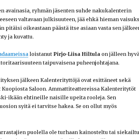
n avainasia, ryhmän jäsenten suhde nakukalenterin
neeseen valtavaan julkisuuteen, jää ehkä hieman vaisuks
 pitäisi oikeastaan päästä itse asiaan vasta sen jälkee
hty ja kuvattu.
adaameissa
loistanut
Pirjo-Liisa Hiltula
on jälleen hyv
toritaarisuuteen taipuvaisena puheenjohtajana.
tyksen jälkeen Kalenterityttöjä ovat esittäneet sekä
t Kuopiosta Saloon. Ammattiteattereissa Kalenteritytöt
ki-ikään ehtineille naisille upeita rooleja. Sen
osion syitä ei tarvitse hakea. Se on ollut myös
arrastajien puolella ole turhaan kainosteltu tai siekailtu