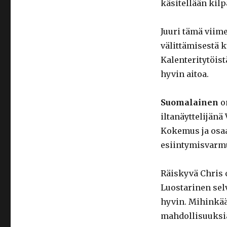
käsitellään kilp
Juuri tämä viime
välittämisestä 
Kalenteritytöist
hyvin aitoa.
Suomalainen
on
iltanäyttelijänä
Kokemus ja osa
esiintymisvarm
Räiskyvä Chris 
Luostarinen sel
hyvin. Mihinkää
mahdollisuuksi