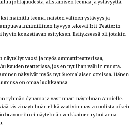
ailua johtajuudesta, alistamisen teemaa ja ystävyyttä.
ksi mainittu teema, naisten välinen ystävyys ja
kumpuava inhimillinen hyvyys tekevät Irti-Teatterin
ä hyvin koskettavan esityksen. Esityksessä oli jotakin
 näytellyt vuosi ja myös ammattiteatterissa,
 Varkauden teatterissa, jos en nyt ihan väärin muista.
aminen näkyivät myös nyt Suomalaisen otteissa. Hänen
uutensa on omaa luokkaansa.
on ryhmän dynamo ja vastinpari näytelmän Annielle.
viää tästä näytelmän ehkä vaativimmasta roolista oikei
n bravuuriin ei näytelmän verkkainen rytmi anna
a.