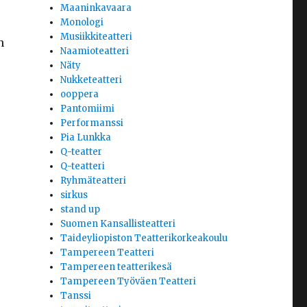
Maaninkavaara
Monologi
Musiikkiteatteri
n
Naamioteatteri
Näty
Nukketeatteri
ooppera
Pantomiimi
Performanssi
Pia Lunkka
Q-teatter
Q-teatteri
Ryhmäteatteri
sirkus
stand up
Suomen Kansallisteatteri
Taideyliopiston Teatterikorkeakoulu
Tampereen Teatteri
Tampereen teatterikesä
Tampereen Työväen Teatteri
Tanssi