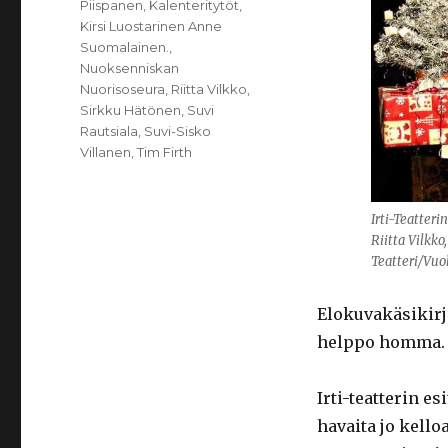
Piispanen
,
Kalenteritytöt
,
Kirsi Luostarinen Anne
Suomalainen.
,
Nuoksenniskan
Nuorisoseura
,
Riitta Vilkko
,
Sirkku Hätönen
,
Suvi
Rautsiala
,
Suvi-Sisko
Villanen
,
Tim Firth
Irti-Teatteri
Riitta Vilkko
Teatteri/Vuo
Elokuvakäsikirj
helppo homma.
Irti-teatterin e
havaita jo kell