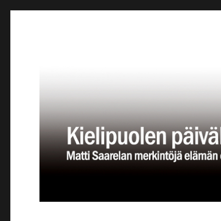
Kielipuolen päiväkirja
Teatteriblogi