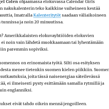
gel Colen
ohjaamassa elokuvassa Calendar Girls
en nakukalenterin teko kaikkine vaiheineen kestää
uuttia, Imatralla
Kalenteritytöt
saadaan väliaikoineen
 tunnissa ja noin 20 minuutissa.
t? Amerikkalaisten elokuvayhtiöiden elokuvien
a ei noin vain lähdetä muokkaamaan tai lyhentämään
isiin paremmin sopiviksi.
omennos on erinomaista työtä. Silti osa esityksen
desta menee tietenkin suomen kielen piikkiin. Suome
 sutkautuksia, joita tässä naisenergiaa säteilevässä
ää, ei ilmeisesti pysty esittämään samalla rytmillä ja
kuin englanniksi.
tukset eivät tahdo oikein mennä jengoilleen.