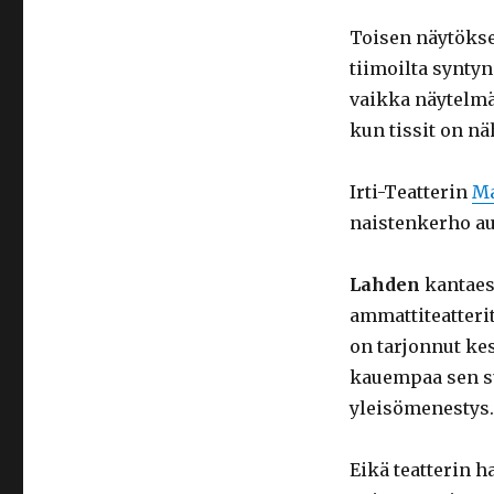
Toisen näytökse
tiimoilta synty
vaikka näytelmän
kun tissit on nä
Irti-Teatterin
M
naistenkerho au
Lahden
kantaesi
ammattiteatteri
on tarjonnut kes
kauempaa sen su
yleisömenestys.
Eikä teatterin h