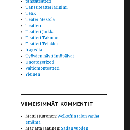
tanssiteatteri
Tanssiteatteri Minimi
TeaK
Teater Mestola
Teatteri
Teatteri Jurkka
Teatteri Takomo
Teatteri Telakka
tragedia
Työväen näyttämöpäivät
Uncategorized
Valtiomonteatteri
Yleinen
VIIMEISIMMÄT KOMMENTIT
Matti J Kuronen
:
Wolkoffin talon vanha
emäntä
Marjatta Jaatinen
:
Sadan vuoden