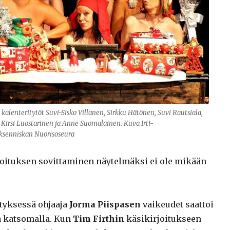
n kalenteritytöt Suvi-Sisko Villanen, Sirkku Hätönen, Suvi Rautsiala,
, Kirsi Luostarinen ja Anne Suomalainen. Kuva Irti-
ksenniskan Nuorisoseura
oituksen sovittaminen näytelmäksi ei ole mikään
sityksessä ohjaaja
Jorma Piispasen
vaikeudet saattoi
oa katsomalla. Kun
Tim Firthin
käsikirjoitukseen