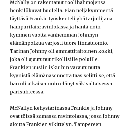
McNally on rakentanut roolihahmojensa
henkilökuvat huolella. Pian neljäkymmentä
täyttävä Frankie työskenteli yhä tarjoilijana
hampurilaisravintolassa ja häntä noin
kymmen vuotta vanhemman Johnnyn
elämänpolkua varjosti tuore linnatuomio.
Tarinan Johnny oli ammattitaitoinen kokki,
joka oli ajautunut rikollisille poluille.
Frankien uusiin iskuihin varautunutta
kyynistä elämänasennetta taas selitti se, että
hän oli aikaisemmin elänyt väkivaltaisessa
parisuhteessa.
McNallyn kehystarinassa Frankie ja Johnny
ovat töissä samassa ravintolassa, jossa Johnny
aloitta Frankien vikittelyn. Tampereen