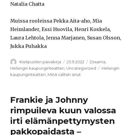
Natalia Chatta
Muissa rooleissa Pekka Aita-aho, Mia
Heimlander, Essi Huovila, Henri Koskela,
Laura Lehtola, Jenna Marjanen, Susan Olsson,
Jukka Puhakka
Kirjoittaja
Julkaistu
Kategoriat
Kielipuolen päiväkirja
23.9.2022
Draama
,
Avainsanat
Helsingin kaupunginteatteri
,
Uncategorized
Helsingin
kaupunginteatteri
,
Minä valitsin sinut
Frankie ja Johnny
rimpuileva kuun valossa
irti elämänpettymysten
pakkopaidasta –