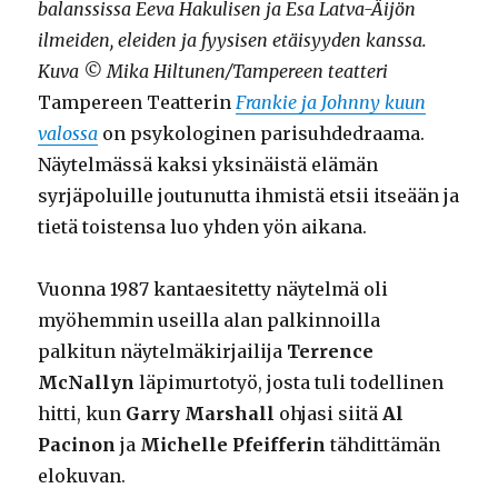
balanssissa Eeva Hakulisen ja Esa Latva-Äijön
ilmeiden, eleiden ja fyysisen etäisyyden kanssa.
Kuva © Mika Hiltunen/Tampereen teatteri
Tampereen Teatterin
Frankie ja Johnny kuun
valossa
on psykologinen parisuhdedraama.
Näytelmässä kaksi yksinäistä elämän
syrjäpoluille joutunutta ihmistä etsii itseään ja
tietä toistensa luo yhden yön aikana.
Vuonna 1987 kantaesitetty näytelmä oli
myöhemmin useilla alan palkinnoilla
palkitun näytelmäkirjailija
Terrence
McNallyn
läpimurtotyö, josta tuli todellinen
hitti, kun
Garry Marshall
ohjasi siitä
Al
Pacinon
ja
Michelle Pfeifferin
tähdittämän
elokuvan.