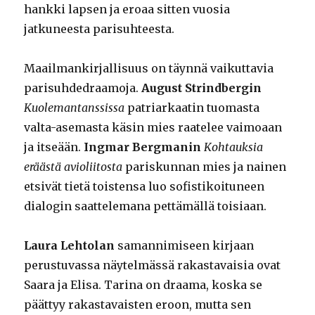
hankki lapsen ja eroaa sitten vuosia
jatkuneesta parisuhteesta.
Maailmankirjallisuus on täynnä vaikuttavia
parisuhdedraamoja.
August Strindbergin
Kuolemantanssissa
patriarkaatin tuomasta
valta-asemasta käsin mies raatelee vaimoaan
ja itseään.
Ingmar Bergmanin
Kohtauksia
eräästä avioliitosta
pariskunnan mies ja nainen
etsivät tietä toistensa luo sofistikoituneen
dialogin saattelemana pettämällä toisiaan.
Laura Lehtolan
samannimiseen kirjaan
perustuvassa näytelmässä rakastavaisia ovat
Saara ja Elisa. Tarina on draama, koska se
päättyy rakastavaisten eroon, mutta sen