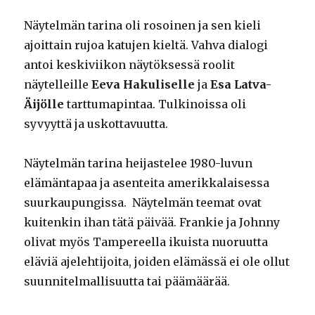
Näytelmän tarina oli rosoinen ja sen kieli
ajoittain rujoa katujen kieltä. Vahva dialogi
antoi keskiviikon näytöksessä roolit
näytelleille
Eeva Hakuliselle
ja
Esa Latva-
Äijölle
tarttumapintaa. Tulkinoissa oli
syvyyttä ja uskottavuutta.
Näytelmän tarina heijastelee 1980-luvun
elämäntapaa ja asenteita amerikkalaisessa
suurkaupungissa. Näytelmän teemat ovat
kuitenkin ihan tätä päivää. Frankie ja Johnny
olivat myös Tampereella ikuista nuoruutta
eläviä ajelehtijoita, joiden elämässä ei ole ollut
suunnitelmallisuutta tai päämäärää.