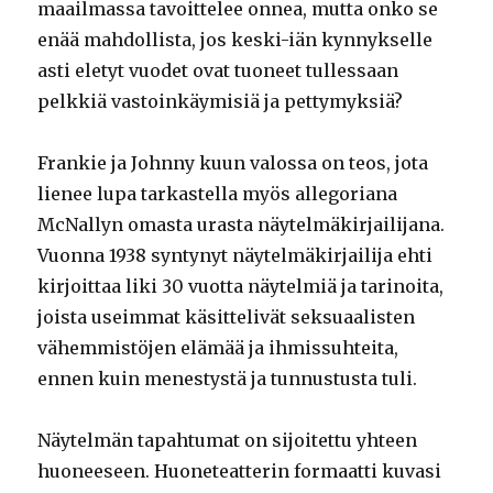
maailmassa tavoittelee onnea, mutta onko se
enää mahdollista, jos keski-iän kynnykselle
asti eletyt vuodet ovat tuoneet tullessaan
pelkkiä vastoinkäymisiä ja pettymyksiä?
Frankie ja Johnny kuun valossa on teos, jota
lienee lupa tarkastella myös allegoriana
McNallyn omasta urasta näytelmäkirjailijana.
Vuonna 1938 syntynyt näytelmäkirjailija ehti
kirjoittaa liki 30 vuotta näytelmiä ja tarinoita,
joista useimmat käsittelivät seksuaalisten
vähemmistöjen elämää ja ihmissuhteita,
ennen kuin menestystä ja tunnustusta tuli.
Näytelmän tapahtumat on sijoitettu yhteen
huoneeseen. Huoneteatterin formaatti kuvasi