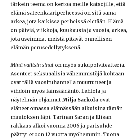
tärkein teema on kertoa meille katsojille, että
elämä sateenkaariperheessä on sitä sama
arkea, jota kaikissa perheissä eletään. Elämä
on päiviä, viikkoja, kuukausia ja vuosia, arkea,
jota useimmat meistä pitävät onnellisen
elämän perusedellytyksenä.
Minä valitsin sinut
on myös sukupolviteatteria.
Asenteet seksuaalisia vähemmistöjä kohtaan
ovat tällä vuosituhannella muuttuneet ja
vihdoin myös lainsäädäntö. Lehtola ja
näytelmän ohjannut
Milja Sarkola
ovat
eläneet omassa elämässään aikuisina tämän
muutoksen läpi. Tarinan Saran ja Elisan
rakkaus alkoi vuonna 2006 ja parisuhde
päättyi eroon 12 vuotta myöhemmin. Tuona