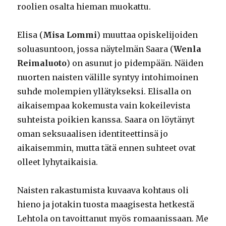
roolien osalta hieman muokattu.
Elisa (
Misa Lommi
) muuttaa opiskelijoiden
soluasuntoon, jossa näytelmän Saara (
Wenla
Reimaluoto
) on asunut jo pidempään. Näiden
nuorten naisten välille syntyy intohimoinen
suhde molempien yllätykseksi. Elisalla on
aikaisempaa kokemusta vain kokeilevista
suhteista poikien kanssa. Saara on löytänyt
oman seksuaalisen identiteettinsä jo
aikaisemmin, mutta tätä ennen suhteet ovat
olleet lyhytaikaisia.
Naisten rakastumista kuvaava kohtaus oli
hieno ja jotakin tuosta maagisesta hetkestä
Lehtola on tavoittanut myös romaanissaan. Me