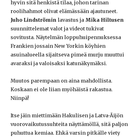
hyvin sitä henkistä tilaa, johon tarinan
roolihahmot olivat elämässään ajautuneet.
Juho Lindströmin
lavastus ja
Mika Hiltusen
suunnittelemat valot ja videot tukivat
sovitusta. Näytelmän loppuhuipennuksessa
Frankien jossain New Yorkin köyhien
asuinalueella sijaitseva pimeä murju muuttui
avaraksi ja valoisaksi katunäkymäksi.
Muutos parempaan on aina mahdollista.
Koskaan ei ole liian myöhäistä rakastua.
Niinpä!
Itse jäin miettimään Hakulisen ja Latva-Äijön
vuorovaikutussuhteita näyttämöllä, sitä paljon
puhuttua kemiaa. Ehkä varsin pitkälle viety