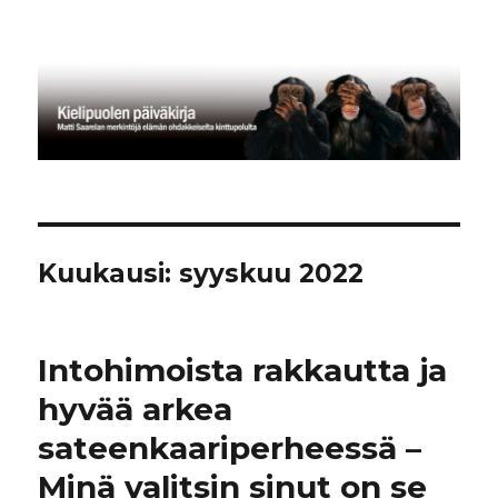
Kielipuolen päiväkirja
Kuukausi:
syyskuu 2022
Intohimoista rakkautta ja
hyvää arkea
sateenkaariperheessä –
Minä valitsin sinut on se