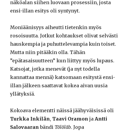
näköalan siihen luovaan prosessiin, josta
ensi-illan esitys oli syntynyt.
Moniäänisyys aiheutti tietenkin myös
rosoisuutta. Jotkut kohtaukset olivat selvästi
hauskempia ja puhuttelevampia kuin toiset.
Mutta niin pitääkin olla. Tähän
”epätasaisuutteen” kun liittyy myös lupaus.
Katsojat, jotka menevät (ja nyt todella
kannattaa mennä) katsomaan esitystä ensi-
illan jälkeen saattavat kokea aivan uusia
yllätyksiä.
Kokoava elementti näissä jäähyväisissä oli
Turkka Inkilän
,
Taavi Oramon
ja
Antti
Salovaaran
bändi
Tölöläb
. Jopa