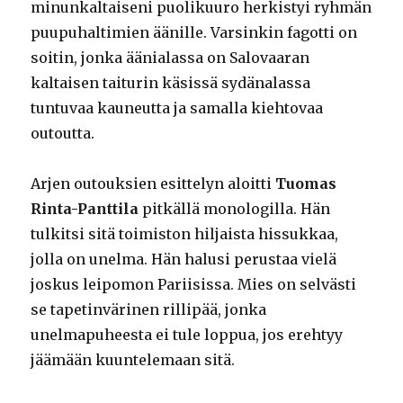
minunkaltaiseni puolikuuro herkistyi ryhmän
puupuhaltimien äänille. Varsinkin fagotti on
soitin, jonka äänialassa on Salovaaran
kaltaisen taiturin käsissä sydänalassa
tuntuvaa kauneutta ja samalla kiehtovaa
outoutta.
Arjen outouksien esittelyn aloitti
Tuomas
Rinta-Panttila
pitkällä monologilla. Hän
tulkitsi sitä toimiston hiljaista hissukkaa,
jolla on unelma. Hän halusi perustaa vielä
joskus leipomon Pariisissa. Mies on selvästi
se tapetinvärinen rillipää, jonka
unelmapuheesta ei tule loppua, jos erehtyy
jäämään kuuntelemaan sitä.