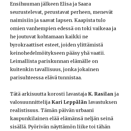
Ensihuuman jälkeen Elisa ja Saara
seurustelevat, perustavat perheen, menevät
naimisiin ja saavat lapsen. Kaapista tulo
omien vanhempien edessä on toki vaikeaa ja
he joutuvat kohtamaan kaikki ne
byrokraattiset esteet, joiden ylittämistä
keinohedelmöitykseen pääsy yhä vaatii.
Leimallista pariskunnan elämälle on
kuitenkin tavallisuus, jonka jokainen
parisuhteessa elävä tunnistaa.
Tätä arkisuutta korosti lavastaja
K. Rasilan
ja
valosuunnittelija
Kari Leppälän
lavastuksen
realistisuus. Tämän päivän urbaani
kaupunkilainen elää elämänsä neljän seinä
sisällä. Pyörivän näyttämön liike toi tähän