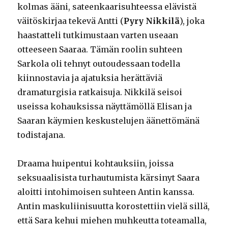
kolmas ääni, sateenkaarisuhteessa elävistä
väitöskirjaa tekevä Antti (
Pyry Nikkilä
), joka
haastatteli tutkimustaan varten useaan
otteeseen Saaraa. Tämän roolin suhteen
Sarkola oli tehnyt outoudessaan todella
kiinnostavia ja ajatuksia herättäviä
dramaturgisia ratkaisuja. Nikkilä seisoi
useissa kohauksissa näyttämöllä Elisan ja
Saaran käymien keskustelujen äänettömänä
todistajana.
Draama huipentui kohtauksiin, joissa
seksuaalisista turhautumista kärsinyt Saara
aloitti intohimoisen suhteen Antin kanssa.
Antin maskuliinisuutta korostettiin vielä sillä,
että Sara kehui miehen muhkeutta toteamalla,