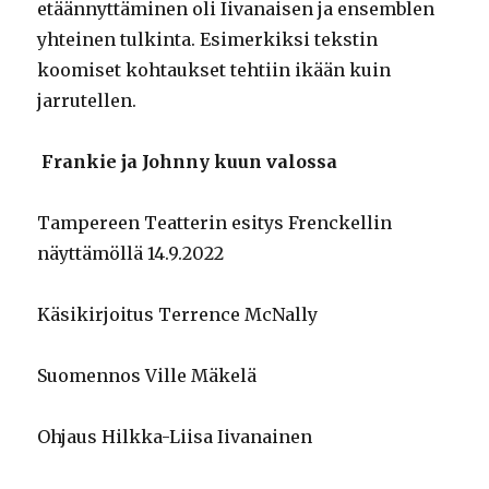
etäännyttäminen oli Iivanaisen ja ensemblen
yhteinen tulkinta. Esimerkiksi tekstin
koomiset kohtaukset tehtiin ikään kuin
jarrutellen.
Frankie ja Johnny kuun valossa
Tampereen Teatterin esitys Frenckellin
näyttämöllä 14.9.2022
Käsikirjoitus Terrence McNally
Suomennos Ville Mäkelä
Ohjaus Hilkka-Liisa Iivanainen