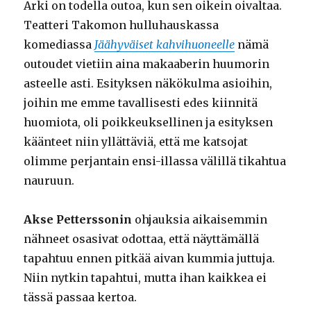
Arki on todella outoa, kun sen oikein oivaltaa.
Teatteri Takomon hulluhauskassa
komediassa
Jäähyväiset kahvihuoneelle
nämä
outoudet vietiin aina makaaberin huumorin
asteelle asti. Esityksen näkökulma asioihin,
joihin me emme tavallisesti edes kiinnitä
huomiota, oli poikkeuksellinen ja esityksen
käänteet niin yllättäviä, että me katsojat
olimme perjantain ensi-illassa välillä tikahtua
nauruun.
Akse Petterssonin
ohjauksia aikaisemmin
nähneet osasivat odottaa, että näyttämällä
tapahtuu ennen pitkää aivan kummia juttuja.
Niin nytkin tapahtui, mutta ihan kaikkea ei
tässä passaa kertoa.