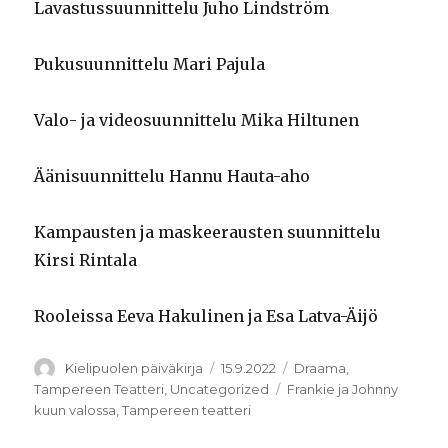
Lavastussuunnittelu Juho Lindström
Pukusuunnittelu Mari Pajula
Valo- ja videosuunnittelu Mika Hiltunen
Äänisuunnittelu Hannu Hauta-aho
Kampausten ja maskeerausten suunnittelu
Kirsi Rintala
Rooleissa Eeva Hakulinen ja Esa Latva-Äijö
Kirjoittaja
Julkaistu
Kategoriat
Kielipuolen päiväkirja
15.9.2022
Draama
,
Avainsanat
Tampereen Teatteri
,
Uncategorized
Frankie ja Johnny
kuun valossa
,
Tampereen teatteri