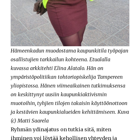
Hämeenkadun muodostama kaupunkitila työpajan
osallistujien tarkkailun kohteena. Etualalla
kuvassa arkkitehti Elina Alatalo. Hän on
ympäristöpolitiikan tohtoriopiskelija Tampereen
yliopistossa. Hänen viimeaikainen tutkimuksensa
on keskittynyt uusiin kaupunkiaktivismin
muotoihin, tyhjien tilojen takaisin käyttöönottoon
ja kestävien kaupunkialueiden kehittämiseen.
Kuva
(c) Matti Saarela
Ryhmän ydinajatus on tutkia sitä, miten
ihminen voi löytää kehollisen yhteyden ja