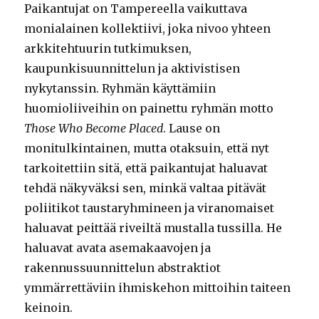
Paikantujat on Tampereella vaikuttava
monialainen kollektiivi, joka nivoo yhteen
arkkitehtuurin tutkimuksen,
kaupunkisuunnittelun ja aktivistisen
nykytanssin. Ryhmän käyttämiin
huomioliiveihin on painettu ryhmän motto
Those Who Become Placed
. Lause on
monitulkintainen, mutta otaksuin, että nyt
tarkoitettiin sitä, että paikantujat haluavat
tehdä näkyväksi sen, minkä valtaa pitävät
poliitikot taustaryhmineen ja viranomaiset
haluavat peittää riveiltä mustalla tussilla. He
haluavat avata asemakaavojen ja
rakennussuunnittelun abstraktiot
ymmärrettäviin ihmiskehon mittoihin taiteen
keinoin.