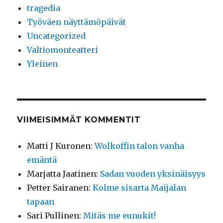
tragedia
Työväen näyttämöpäivät
Uncategorized
Valtiomonteatteri
Yleinen
VIIMEISIMMÄT KOMMENTIT
Matti J Kuronen
:
Wolkoffin talon vanha
emäntä
Marjatta Jaatinen
:
Sadan vuoden yksinäisyys
Petter Sairanen
:
Kolme sisarta Maijalan
tapaan
Sari Pullinen
:
Mitäs me eunukit!