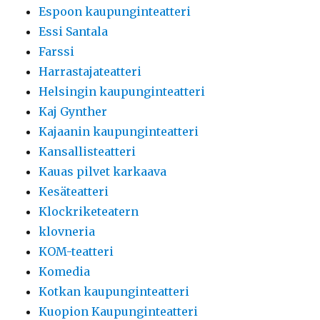
Espoon kaupunginteatteri
Essi Santala
Farssi
Harrastajateatteri
Helsingin kaupunginteatteri
Kaj Gynther
Kajaanin kaupunginteatteri
Kansallisteatteri
Kauas pilvet karkaava
Kesäteatteri
Klockriketeatern
klovneria
KOM-teatteri
Komedia
Kotkan kaupunginteatteri
Kuopion Kaupunginteatteri