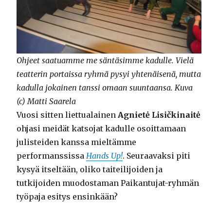
Ohjeet saatuamme me säntäsimme kadulle. Vielä
teatterin portaissa ryhmä pysyi yhtenäisenä, mutta
kadulla jokainen tanssi omaan suuntaansa.
Kuva
(c) Matti Saarela
Vuosi sitten liettualainen
Agnietė Lisičkinaitė
ohjasi meidät katsojat kadulle osoittamaan
julisteiden kanssa mieltämme
performanssissa
Hands Up!
. Seuraavaksi piti
kysyä itseltään, oliko taiteilijoiden ja
tutkijoiden muodostaman Paikantujat-ryhmän
työpaja esitys ensinkään?