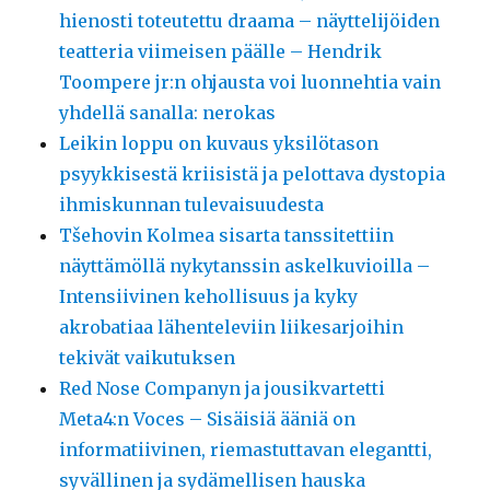
hienosti toteutettu draama – näyttelijöiden
teatteria viimeisen päälle – Hendrik
Toompere jr:n ohjausta voi luonnehtia vain
yhdellä sanalla: nerokas
Leikin loppu on kuvaus yksilötason
psyykkisestä kriisistä ja pelottava dystopia
ihmiskunnan tulevaisuudesta
Tšehovin Kolmea sisarta tanssitettiin
näyttämöllä nykytanssin askelkuvioilla –
Intensiivinen kehollisuus ja kyky
akrobatiaa lähenteleviin liikesarjoihin
tekivät vaikutuksen
Red Nose Companyn ja jousikvartetti
Meta4:n Voces – Sisäisiä ääniä on
informatiivinen, riemastuttavan elegantti,
syvällinen ja sydämellisen hauska