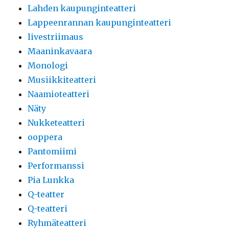
Lahden kaupunginteatteri
Lappeenrannan kaupunginteatteri
livestriimaus
Maaninkavaara
Monologi
Musiikkiteatteri
Naamioteatteri
Näty
Nukketeatteri
ooppera
Pantomiimi
Performanssi
Pia Lunkka
Q-teatter
Q-teatteri
Ryhmäteatteri