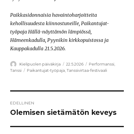
Paikkasidonnaisia havaintoharjoitteita
kehollisuudesta kiinnostuneille, Paikantujat-
työpaja Hällä-näyttämön lämpiössä,
Hämeenkadulla, Pyynikin kirkkopuistossa ja
Kauppakadulla 21.5.2026.
Kirjoittaja
Julkaistu
Kategoriat
Kielipuolen päiväkirja
22.5.2026
Performanssi
,
Avainsanat
Tanssi
Paikantujat-työpaja
,
Tanssivirtaa-festivaali
Artikkelien
EDELLINEN
selaus
Olemisen sietämätön keveys
Edellinen
artikkeli: