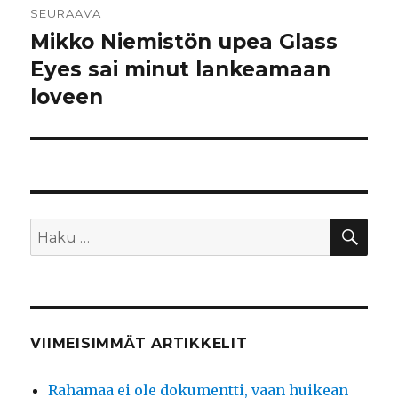
SEURAAVA
Mikko Niemistön upea Glass
Seuraava
artikkeli:
Eyes sai minut lankeamaan
loveen
HA
Etsi:
VIIMEISIMMÄT ARTIKKELIT
Rahamaa ei ole dokumentti, vaan huikean