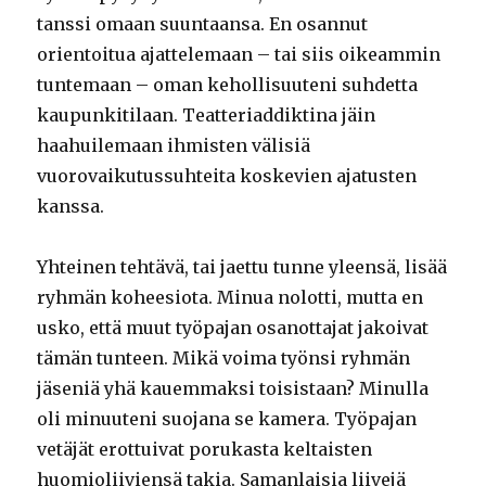
tanssi omaan suuntaansa. En osannut
orientoitua ajattelemaan – tai siis oikeammin
tuntemaan – oman kehollisuuteni suhdetta
kaupunkitilaan. Teatteriaddiktina jäin
haahuilemaan ihmisten välisiä
vuorovaikutussuhteita koskevien ajatusten
kanssa.
Yhteinen tehtävä, tai jaettu tunne yleensä, lisää
ryhmän koheesiota. Minua nolotti, mutta en
usko, että muut työpajan osanottajat jakoivat
tämän tunteen. Mikä voima työnsi ryhmän
jäseniä yhä kauemmaksi toisistaan? Minulla
oli minuuteni suojana se kamera. Työpajan
vetäjät erottuivat porukasta keltaisten
huomioliiviensä takia. Samanlaisia liivejä