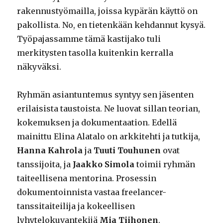
rakennustyömailla, joissa kypärän käyttö on
pakollista. No, en tietenkään kehdannut kysyä.
Työpajassamme tämä kastijako tuli
merkitysten tasolla kuitenkin kerralla
näkyväksi.
Ryhmän asiantuntemus syntyy sen jäsenten
erilaisista taustoista. Ne luovat sillan teorian,
kokemuksen ja dokumentaation. Edellä
mainittu Elina Alatalo on arkkitehti ja tutkija,
Hanna Kahrola
ja
Tuuti Touhunen
ovat
tanssijoita, ja
Jaakko Simola
toimii ryhmän
taiteellisena mentorina. Prosessin
dokumentoinnista vastaa freelancer-
tanssitaiteilija ja kokeellisen
lyhytelokuvantekijä
Mia Tiihonen
.