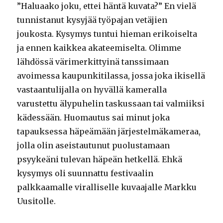
”Haluaako joku, ettei häntä kuvata?” En vielä
tunnistanut kysyjää työpajan vetäjien
joukosta. Kysymys tuntui hieman erikoiselta
ja ennen kaikkea akateemiselta. Olimme
lähdössä värimerkittyinä tanssimaan
avoimessa kaupunkitilassa, jossa joka ikisellä
vastaantulijalla on hyvällä kameralla
varustettu älypuhelin taskussaan tai valmiiksi
kädessään. Huomautus sai minut joka
tapauksessa häpeämään järjestelmäkameraa,
jolla olin aseistautunut puolustamaan
psyykeäni tulevan häpeän hetkellä. Ehkä
kysymys oli suunnattu festivaalin
palkkaamalle viralliselle kuvaajalle Markku
Uusitolle.