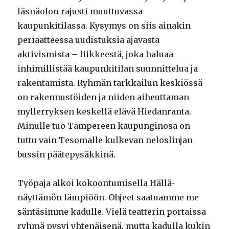
läsnäolon rajusti muuttuvassa
kaupunkitilassa. Kysymys on siis ainakin
periaatteessa uudistuksia ajavasta
aktivismista – liikkeestä, joka haluaa
inhimillistää kaupunkitilan suunnittelua ja
rakentamista. Ryhmän tarkkailun keskiössä
on rakennustöiden ja niiden aiheuttaman
myllerryksen keskellä elävä Hiedanranta.
Minulle tuo Tampereen kaupunginosa on
tuttu vain Tesomalle kulkevan neloslinjan
bussin päätepysäkkinä.
Työpaja alkoi kokoontumisella Hällä-
näyttämön lämpiöön. Ohjeet saatuamme me
säntäsimme kadulle. Vielä teatterin portaissa
ryhmä pysyi yhtenäisenä, mutta kadulla kukin