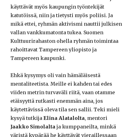
käyttävät myös kaupungin työntekijät
katutöissä, niin ja tietysti myös poliisi. Ja
mikä ettei, ryhmän aktivismi nauttii julkisen
vallan vankkumatonta tukea. Suomen
Kulttuurirahaston ohella ryhmän toimintaa
rahoittavat Tampereen yliopisto ja
Tampereen kaupunki.
Ehkä kysymys oli vain hämäläisestä
mentaliteetista. Meille ei kahden tai edes
viiden metrin turvaväli riitä, vaan otamme
etäisyyttä rutkasti enemmän aina, jos
käytettävissä oleva tila sen sallii. Teki mieli
kysyä tutkija
Elina Alatalolta
, mentori
Jaakko Simolalta
ja kumppaneilta, minkä
väristä kypärää he käyttävät vieraillessaan