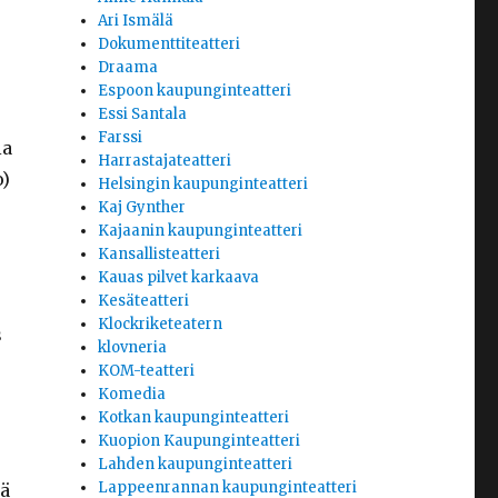
Ari Ismälä
Dokumenttiteatteri
Draama
Espoon kaupunginteatteri
Essi Santala
Farssi
ia
Harrastajateatteri
o)
Helsingin kaupunginteatteri
Kaj Gynther
Kajaanin kaupunginteatteri
Kansallisteatteri
Kauas pilvet karkaava
Kesäteatteri
Klockriketeatern
s
klovneria
KOM-teatteri
Komedia
Kotkan kaupunginteatteri
Kuopion Kaupunginteatteri
Lahden kaupunginteatteri
Lappeenrannan kaupunginteatteri
lä