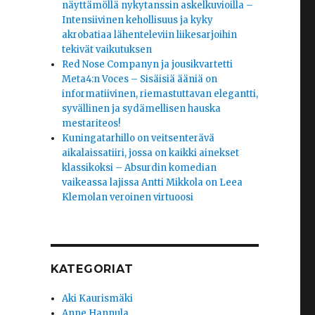
näyttämöllä nykytanssin askelkuvioilla –
Intensiivinen kehollisuus ja kyky
akrobatiaa lähenteleviin liikesarjoihin
tekivät vaikutuksen
Red Nose Companyn ja jousikvartetti
Meta4:n Voces – Sisäisiä ääniä on
informatiivinen, riemastuttavan elegantti,
syvällinen ja sydämellisen hauska
mestariteos!
Kuningatarhillo on veitsenterävä
aikalaissatiiri, jossa on kaikki ainekset
klassikoksi – Absurdin komedian
vaikeassa lajissa Antti Mikkola on Leea
Klemolan veroinen virtuoosi
KATEGORIAT
Aki Kaurismäki
Anne Hannula