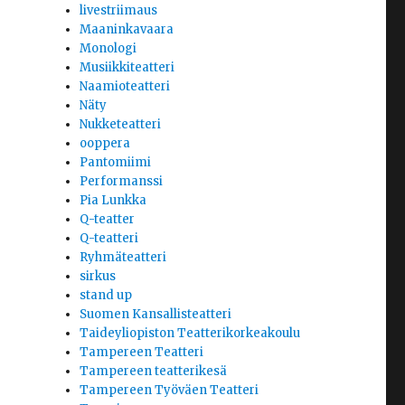
livestriimaus
Maaninkavaara
Monologi
Musiikkiteatteri
Naamioteatteri
Näty
Nukketeatteri
ooppera
Pantomiimi
Performanssi
Pia Lunkka
Q-teatter
Q-teatteri
Ryhmäteatteri
sirkus
stand up
Suomen Kansallisteatteri
Taideyliopiston Teatterikorkeakoulu
Tampereen Teatteri
Tampereen teatterikesä
Tampereen Työväen Teatteri