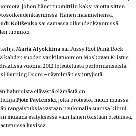
uomiota, johon hänet tuomittiin kaksi vuotta sitten
näytösoikeudenkäynnissä. Hänen maamiehensä,
ndr Koltšenko
sai samassa oikeudenkäynnissä
en tuomion.
teilija
Maria Alyokhina
sai Pussy Riot Punk Rock –
nä kahden vuoden vankilatuomion Moskovan Kristus
draalissa vuonna 2012 toteutetusta performanssista.
si Burning Doors –näytelmän esiintyjistä.
än hahmoista elävästä elämästä on
teilija
Pjotr Pavlenski
, joka protestoi muun muassa
än rangaistuksia vastaan neulomalla suunsa kiinni.
sin mukana esityksessä vain hänen töistään otetuissa,
astetuissa kuvissa.