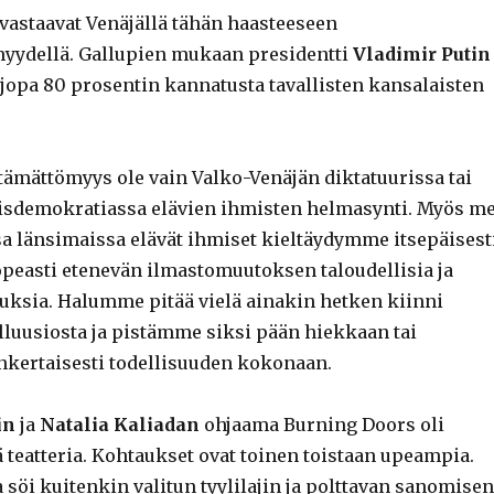
vastaavat Venäjällä tähän haasteeseen
yydellä. Gallupien mukaan presidentti
Vladimir Putin
 jopa 80 prosentin kannatusta tavallisten kansalaisten
itämättömyys ole vain Valko-Venäjän diktatuurissa tai
isdemokratiassa elävien ihmisten helmasynti. Myös m
a länsimaissa elävät ihmiset kieltäydymme itsepäisest
opeasti etenevän ilmastomuutoksen taloudellisia ja
rauksia. Halumme pitää vielä ainakin hetken kiinni
illuusiosta ja pistämme siksi pään hiekkaan tai
kertaisesti todellisuuden kokonaan.
in
ja
Natalia Kaliadan
ohjaama Burning Doors oli
 teatteria. Kohtaukset ovat toinen toistaan upeampia.
 söi kuitenkin valitun tyylilajin ja polttavan sanomisen