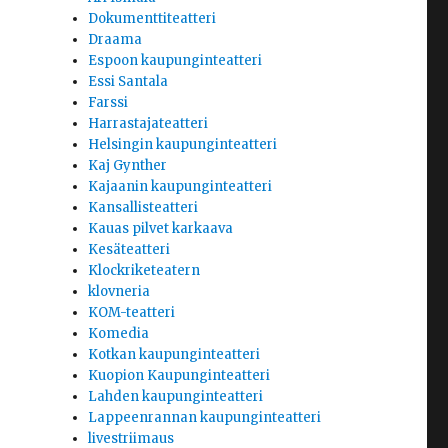
Dokumenttiteatteri
Draama
Espoon kaupunginteatteri
Essi Santala
Farssi
Harrastajateatteri
Helsingin kaupunginteatteri
Kaj Gynther
Kajaanin kaupunginteatteri
Kansallisteatteri
Kauas pilvet karkaava
Kesäteatteri
Klockriketeatern
klovneria
KOM-teatteri
Komedia
Kotkan kaupunginteatteri
Kuopion Kaupunginteatteri
Lahden kaupunginteatteri
Lappeenrannan kaupunginteatteri
livestriimaus