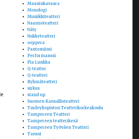
Maaninkavaara
Monologi
Musiikkiteatteri
Naamioteatteri
Näty
Nukketeatteri
ooppera
Pantomiimi
Performanssi
Pia Lunkka
Q-teatter
Q-teatteri
Ryhmäteatteri
sirkus
de
stand up
Suomen Kansallisteatteri
Taideyliopiston Teatterikorkeakoulu
Tampereen Teatteri
Tampereen teatterikesä
Tampereen Työväen Teatteri
Tanssi
,