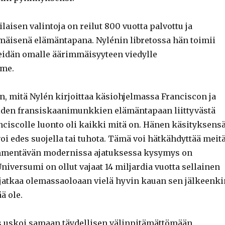
laisen valintoja on reilut 800 vuotta palvottu ja
mmäisenä elämäntapana. Nylénin libretossa hän toimii
idän omalle äärimmäisyyteen viedylle
me.
 mitä Nylén kirjoittaa käsiohjelmassa Franciscon ja
iden fransiskaanimunkkien elämäntapaan liittyvästä
anciscolle luonto oli kaikki mitä on. Hänen käsityksens
oi edes suojella tai tuhota. Tämä voi hätkähdyttää meitä
mmentävän modernissa ajatuksessa kysymys on
niversumi on ollut vajaat 14 miljardia vuotta sellainen
e jatkaa olemassaoloaan vielä hyvin kauan sen jälkeenki
ä ole.
 uskoi samaan täydellisen välinpitämättömään