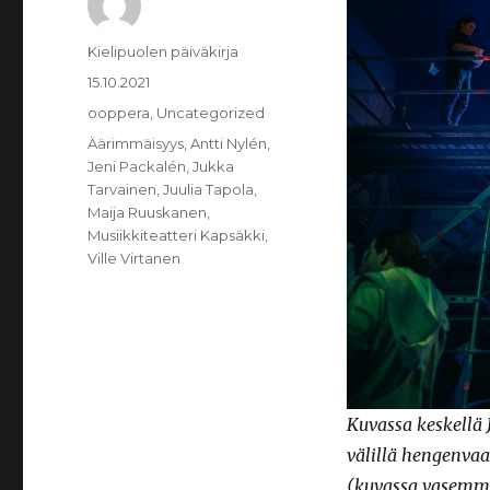
Kirjoittaja
Kielipuolen päiväkirja
Julkaistu
15.10.2021
Kategoriat
ooppera
,
Uncategorized
Avainsanat
Äärimmäisyys
,
Antti Nylén
,
Jeni Packalén
,
Jukka
Tarvainen
,
Juulia Tapola
,
Maija Ruuskanen
,
Musiikkiteatteri Kapsäkki
,
Ville Virtanen
Kuvassa keskellä 
välillä hengenvaa
(kuvassa vasemmall