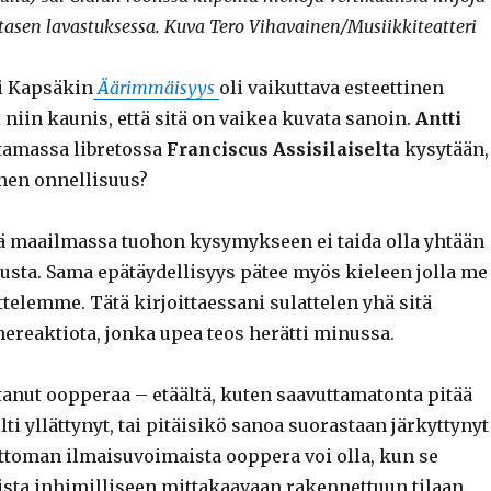
rtasen lavastuksessa. Kuva Tero Vihavainen/Musiikkiteatteri
i Kapsäkin
Äärimmäisyys
oli vaikuttava esteettinen
 niin kaunis, että sitä on vaikea kuvata sanoin.
Antti
tamassa libretossa
Franciscus Assisilaiselta
kysytään,
inen onnellisuus?
ä maailmassa tuohon kysymykseen ei taida olla yhtään
austa. Sama epätäydellisyys pätee myös kieleen jolla me
telemme. Tätä kirjoittaessani sulattelen yhä sitä
ereaktiota, jonka upea teos herätti minussa.
tanut oopperaa – etäältä, kuten saavuttamatonta pitää
lti yllättynyt, tai pitäisikö sanoa suorastaan järkyttynyt
attoman ilmaisuvoimaista ooppera voi olla, kun se
ista inhimilliseen mittakaavaan rakennettuun tilaan.