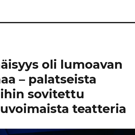
isyys oli lumoavan
aa – palatseista
oihin sovitettu
suvoimaista teatteria