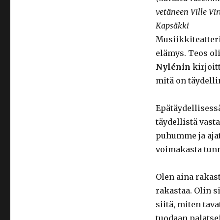
vetäneen Ville Vi
Kapsäkki
Musiikkiteatter
elämys. Teos oli
Nylénin
kirjoit
mitä on täydell
Epätäydellisess
täydellistä vast
puhumme ja ajat
voimakasta tunn
Olen aina rakas
rakastaa. Olin si
siitä, miten tav
tuodaan palatse