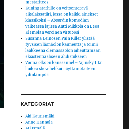
mestariteos!
Kuningatarhillo on veitsenterävä
aikalaissatiiri, jossa on kaikki ainekset
klassikoksi – Absurdin komedian
vaikeassa lajissa Antti Mikkola on Leea
Klemolan veroinen virtuoosi
Susanna Leinosen Pain Killer ylistää
fyysisen läsnäolon kauneutta ja toimii
lääkkeenä olemassaolon aiheuttamaan
eksistentiaaliseen ahdistukseen
Voima olkoon kanssanne! – Nijinsky III:n
huikea show hehkui näyttämötaiteen
ydinlämpöä
KATEGORIAT
Aki Kaurismäki
Anne Hannula
Ari Ismälä