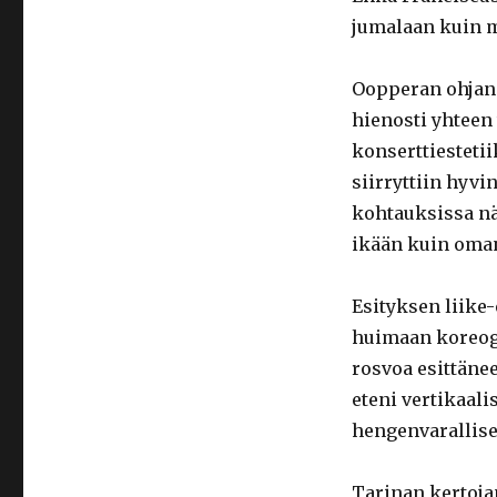
jumalaan kuin m
Oopperan ohja
hienosti yhteen
konserttiestetii
siirryttiin hyvi
kohtauksissa näy
ikään kuin oma
Esityksen liike
huimaan koreogr
rosvoa esittäne
eteni vertikaali
hengenvarallisel
Tarinan kertoj