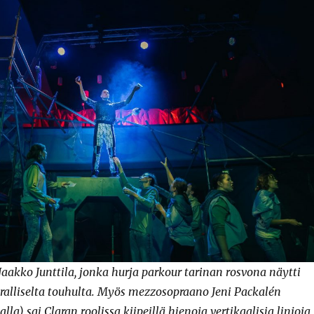
Jaakko Junttila, jonka hurja parkour tarinan rosvona näytti
ralliselta touhulta. Myös mezzosopraano Jeni Packalén
a) sai Claran roolissa kiipeillä hienoja vertikaalisia linjoja