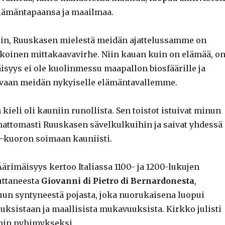
lämäntapaansa ja maailmaa.
kein, Ruuskasen mielestä meidän ajattelussamme on
oinen mittakaavavirhe. Niin kauan kuin on elämää, o
isyys ei ole kuolinmessu maapallon biosfäärille ja
 vaan meidän nykyiselle elämäntavallemme.
 kieli oli kauniin runollista. Sen toistot istuivat minun
attomasti Ruuskasen sävelkulkuihin ja saivat yhdessä
kuoron soimaan kauniisti.
Äärimäisyys kertoo Italiassa 1100- ja 1200-lukujen
uttaneesta
Giovanni di Pietro di Bernardonesta
,
un syntyneestä pojasta, joka nuorukaisena luopui
uksistaan ja maallisista mukavuuksista. Kirkko julisti
in pyhimykseksi.