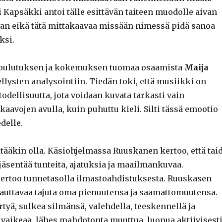
 Kapsäkki antoi tälle esittävän taiteen muodolle aivan
n eikä tätä mittakaavaa missään nimessä pidä sanoa
ksi.
 koulutuksen ja kokemuksen tuomaa osaamista
Maija
llysten analysointiin. Tiedän toki, että musiikki on
odellisuutta, jota voidaan kuvata tarkasti vain
aavojen avulla, kuin puhuttu kieli. Silti tässä emootio
delle.
itääkin olla. Käsiohjelmassa Ruuskanen kertoo, että tai
jäsentää tunteita, ajatuksia ja maailmankuvaa.
rtoo tunnetasolla ilmastoahdistuksesta. Ruuskasen
uttavaa tajuta oma pienuutensa ja saamattomuutensa.
tyä, sulkea silmänsä, valehdella, teeskennellä ja
 vaikeaa, lähes mahdotonta muuttua, luopua aktiivisesti