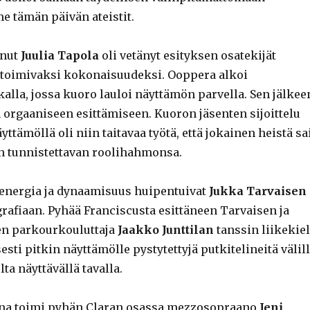
e tämän päivän ateistit.
nnut
Juulia Tapola
oli vetänyt esityksen osatekijät
 toimivaksi kokonaisuudeksi. Ooppera alkoi
kalla, jossa kuoro lauloi näyttämön parvella. Sen jälkee
n orgaaniseen esittämiseen. Kuoron jäsenten sijoittelu
ttämöllä oli niin taitavaa työtä, että jokainen heistä sa
n tunnistettavan roolihahmonsa.
-energia ja dynaamisuus huipentuivat
Jukka Tarvaisen
afiaan. Pyhää Franciscusta esittäneen Tarvaisen ja
en parkourkouluttaja
Jaakko Junttilan
tanssin liikekiel
sesti pitkin näyttämölle pystytettyjä putkitelineitä välil
ta näyttävällä tavalla.
ana toimi pyhän Claran osassa mezzosopraano
Jeni