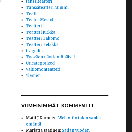
tanssiteatteri
Tanssiteatteri Minimi
TeaK
Teater Mestola
Teatteri
n
Teatteri Jurkka
Teatteri Takomo
Teatteri Telakka
tragedia
Työväen näyttämöpäivät
Uncategorized
Valtiomonteatteri
Yleinen
VIIMEISIMMÄT KOMMENTIT
Matti J Kuronen
:
Wolkoffin talon vanha
emäntä
Marjatta Jaatinen
:
Sadan vuoden