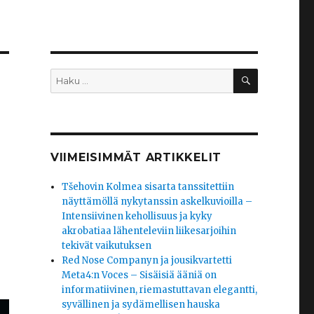
HAKU
Etsi:
VIIMEISIMMÄT ARTIKKELIT
Tšehovin Kolmea sisarta tanssitettiin
näyttämöllä nykytanssin askelkuvioilla –
Intensiivinen kehollisuus ja kyky
akrobatiaa lähenteleviin liikesarjoihin
tekivät vaikutuksen
Red Nose Companyn ja jousikvartetti
Meta4:n Voces – Sisäisiä ääniä on
informatiivinen, riemastuttavan elegantti,
syvällinen ja sydämellisen hauska