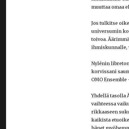
muuttaa omaa e
Jos tulkitse oi
universumin kok
toivoa. Äärimmä
ihmiskunnalle,
Nylénin libreton
korvissani saum
OMO Ensemble –
Yhdellä tasolla 
vaihteessa vaik
rikkaaseen suku
kaikista etuoike
hänet myöhemm