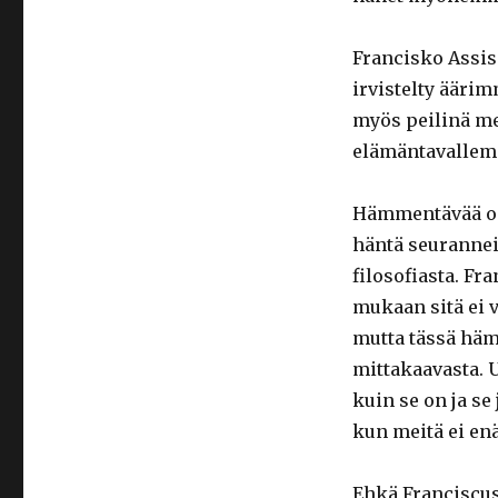
Francisko Assisi
irvistelty ääri
myös peilinä me
elämäntavallem
Hämmentävää on,
häntä seuranne
filosofiasta. Fr
mukaan sitä ei v
mutta tässä hä
mittakaavasta. U
kuin se on ja s
kun meitä ei enä
Ehkä Franciscus