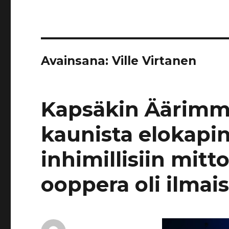
Avainsana:
Ville Virtanen
Kapsäkin Äärimmä
kaunista elokapin
inhimillisiin mitt
ooppera oli ilmai