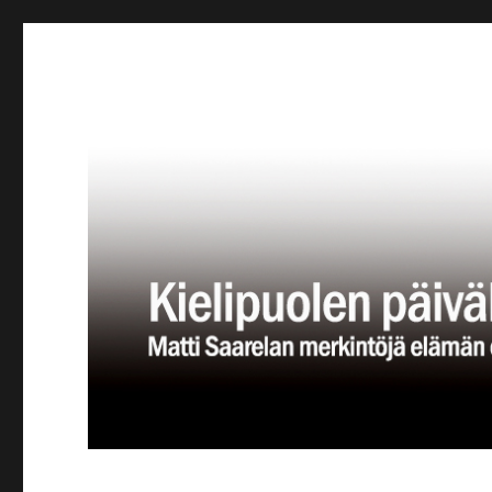
Kielipuolen päiväkirja
Teatteriblogi