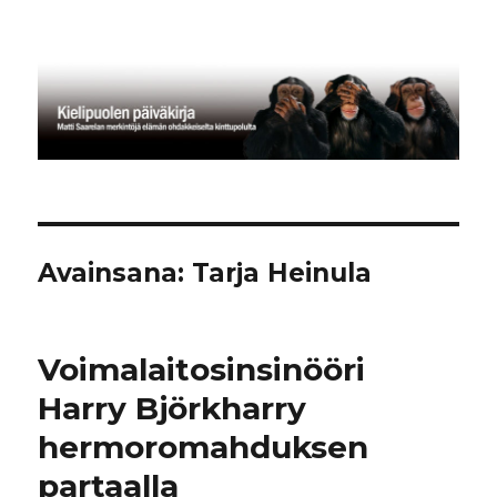
Kielipuolen päiväkirja
Avainsana:
Tarja Heinula
Voimalaitosinsinööri
Harry Björkharry
hermoromahduksen
partaalla