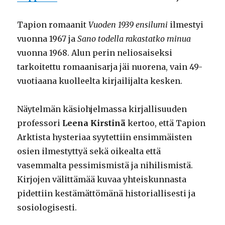
Tapion romaanit
Vuoden 1939 ensilumi
ilmestyi
vuonna 1967 ja
Sano todella rakastatko minua
vuonna 1968. Alun perin neliosaiseksi
tarkoitettu romaanisarja jäi nuorena, vain 49-
vuotiaana kuolleelta kirjailijalta kesken.
Näytelmän käsiohjelmassa kirjallisuuden
professori
Leena Kirstinä
kertoo, että Tapion
Arktista hysteriaa syytettiin ensimmäisten
osien ilmestyttyä sekä oikealta että
vasemmalta pessimismistä ja nihilismistä.
Kirjojen välittämää kuvaa yhteiskunnasta
pidettiin kestämättömänä historiallisesti ja
sosiologisesti.