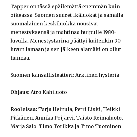
Tapper on tässä epäilemättä enemmän kuin
oikeassa. Suomen suuret ikäluokat ja samalla
suomalainen keskiluokka nousivat
menestyksensä ja mahtinsa huipulle 1980-
luvulla. Menestystarina päättyi kuitenkin 90-
luvun lamaan ja sen jälkeen alamäki on ollut
huimaa.
Suomen kansallisteatteri: Arktinen hysteria
Ohjaus:
Atro Kahiluoto
Rooleissa:
Tarja Heinula, Petri Liski, Heikki
Pitkänen, Annika Poijärvi, Taisto Reimaluoto,
Marja Salo, Timo Torikka ja Timo Tuominen