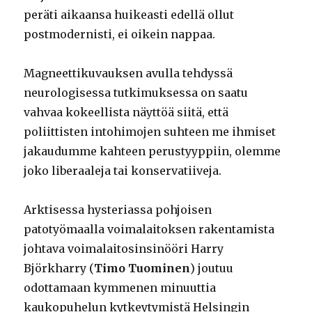
peräti aikaansa huikeasti edellä ollut
postmodernisti, ei oikein nappaa.
Magneettikuvauksen avulla tehdyssä
neurologisessa tutkimuksessa on saatu
vahvaa kokeellista näyttöä siitä, että
poliittisten intohimojen suhteen me ihmiset
jakaudumme kahteen perustyyppiin, olemme
joko liberaaleja tai konservatiiveja.
Arktisessa hysteriassa pohjoisen
patotyömaalla voimalaitoksen rakentamista
johtava voimalaitosinsinööri Harry
Björkharry (
Timo Tuominen
) joutuu
odottamaan kymmenen minuuttia
kaukopuhelun kytkeytymistä Helsingin