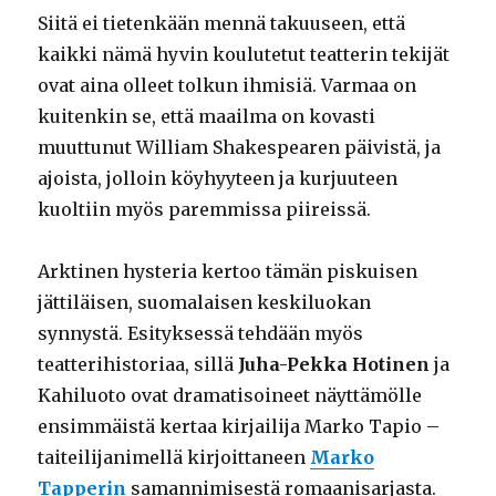
Siitä ei tietenkään mennä takuuseen, että
kaikki nämä hyvin koulutetut teatterin tekijät
ovat aina olleet tolkun ihmisiä. Varmaa on
kuitenkin se, että maailma on kovasti
muuttunut William Shakespearen päivistä, ja
ajoista, jolloin köyhyyteen ja kurjuuteen
kuoltiin myös paremmissa piireissä.
Arktinen hysteria kertoo tämän piskuisen
jättiläisen, suomalaisen keskiluokan
synnystä. Esityksessä tehdään myös
teatterihistoriaa, sillä
Juha-Pekka Hotinen
ja
Kahiluoto ovat dramatisoineet näyttämölle
ensimmäistä kertaa kirjailija Marko Tapio –
taiteilijanimellä kirjoittaneen
Marko
Tapperin
samannimisestä romaanisarjasta.