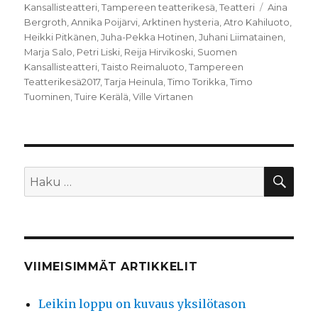
Avainsanat
Kansallisteatteri
,
Tampereen teatterikesä
,
Teatteri
Aina
Bergroth
,
Annika Poijärvi
,
Arktinen hysteria
,
Atro Kahiluoto
,
Heikki Pitkänen
,
Juha-Pekka Hotinen
,
Juhani Liimatainen
,
Marja Salo
,
Petri Liski
,
Reija Hirvikoski
,
Suomen
Kansallisteatteri
,
Taisto Reimaluoto
,
Tampereen
Teatterikesä2017
,
Tarja Heinula
,
Timo Torikka
,
Timo
Tuominen
,
Tuire Kerälä
,
Ville Virtanen
HA
Etsi:
VIIMEISIMMÄT ARTIKKELIT
Leikin loppu on kuvaus yksilötason