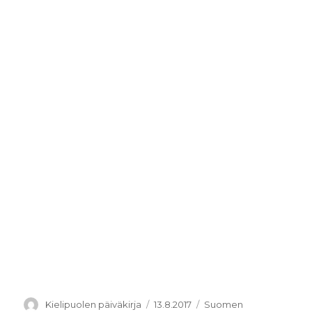
Kirjoittaja
Julkaistu
Kategoriat
Kielipuolen päiväkirja
13.8.2017
Suomen