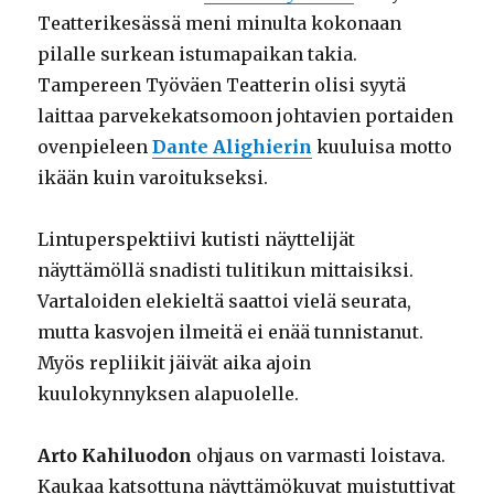
Teatterikesässä meni minulta kokonaan
pilalle surkean istumapaikan takia.
Tampereen Työväen Teatterin olisi syytä
laittaa parvekekatsomoon johtavien portaiden
ovenpieleen
Dante Alighierin
kuuluisa motto
ikään kuin varoitukseksi.
Lintuperspektiivi kutisti näyttelijät
näyttämöllä snadisti tulitikun mittaisiksi.
Vartaloiden elekieltä saattoi vielä seurata,
mutta kasvojen ilmeitä ei enää tunnistanut.
Myös repliikit jäivät aika ajoin
kuulokynnyksen alapuolelle.
Arto Kahiluodon
ohjaus on varmasti loistava.
Kaukaa katsottuna näyttämökuvat muistuttivat