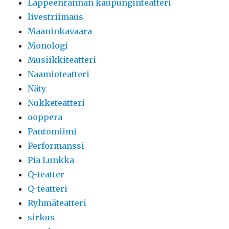
Lappeenrannan kaupunginteatteri
livestriimaus
Maaninkavaara
Monologi
Musiikkiteatteri
Naamioteatteri
Näty
Nukketeatteri
ooppera
Pantomiimi
Performanssi
Pia Lunkka
Q-teatter
Q-teatteri
Ryhmäteatteri
sirkus