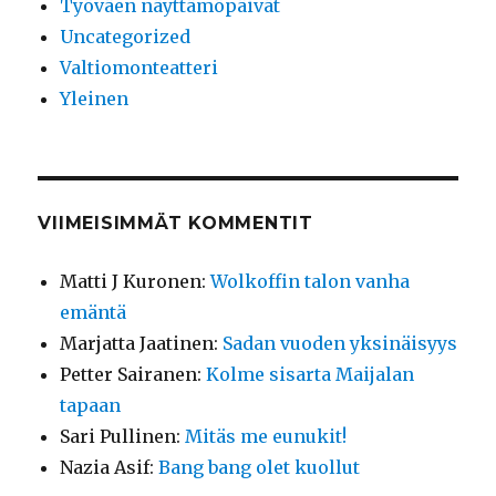
Työväen näyttämöpäivät
Uncategorized
Valtiomonteatteri
Yleinen
VIIMEISIMMÄT KOMMENTIT
Matti J Kuronen
:
Wolkoffin talon vanha
emäntä
Marjatta Jaatinen
:
Sadan vuoden yksinäisyys
Petter Sairanen
:
Kolme sisarta Maijalan
tapaan
Sari Pullinen
:
Mitäs me eunukit!
Nazia Asif
:
Bang bang olet kuollut