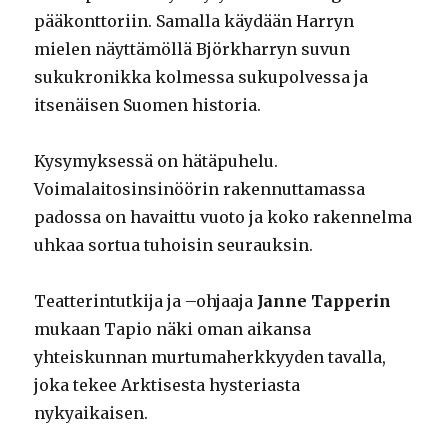
pääkonttoriin. Samalla käydään Harryn
mielen näyttämöllä Björkharryn suvun
sukukronikka kolmessa sukupolvessa ja
itsenäisen Suomen historia.
Kysymyksessä on hätäpuhelu.
Voimalaitosinsinöörin rakennuttamassa
padossa on havaittu vuoto ja koko rakennelma
uhkaa sortua tuhoisin seurauksin.
Teatterintutkija ja –ohjaaja
Janne Tapperin
mukaan Tapio näki oman aikansa
yhteiskunnan murtumaherkkyyden tavalla,
joka tekee Arktisesta hysteriasta
nykyaikaisen.