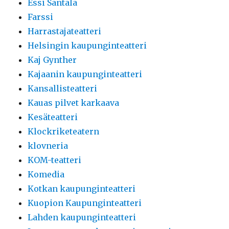
Essi Santala
Farssi
Harrastajateatteri
Helsingin kaupunginteatteri
Kaj Gynther
Kajaanin kaupunginteatteri
Kansallisteatteri
Kauas pilvet karkaava
Kesäteatteri
Klockriketeatern
klovneria
KOM-teatteri
Komedia
Kotkan kaupunginteatteri
Kuopion Kaupunginteatteri
Lahden kaupunginteatteri