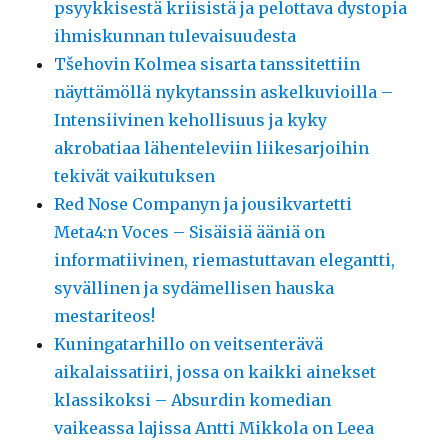
psyykkisestä kriisistä ja pelottava dystopia
ihmiskunnan tulevaisuudesta
Tšehovin Kolmea sisarta tanssitettiin
näyttämöllä nykytanssin askelkuvioilla –
Intensiivinen kehollisuus ja kyky
akrobatiaa lähenteleviin liikesarjoihin
tekivät vaikutuksen
Red Nose Companyn ja jousikvartetti
Meta4:n Voces – Sisäisiä ääniä on
informatiivinen, riemastuttavan elegantti,
syvällinen ja sydämellisen hauska
mestariteos!
Kuningatarhillo on veitsenterävä
aikalaissatiiri, jossa on kaikki ainekset
klassikoksi – Absurdin komedian
vaikeassa lajissa Antti Mikkola on Leea