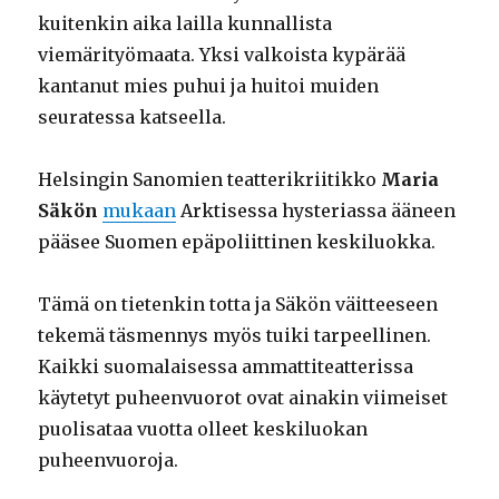
kuitenkin aika lailla kunnallista
viemärityömaata. Yksi valkoista kypärää
kantanut mies puhui ja huitoi muiden
seuratessa katseella.
Helsingin Sanomien teatterikriitikko
Maria
Säkön
mukaan
Arktisessa hysteriassa ääneen
pääsee Suomen epäpoliittinen keskiluokka.
Tämä on tietenkin totta ja Säkön väitteeseen
tekemä täsmennys myös tuiki tarpeellinen.
Kaikki suomalaisessa ammattiteatterissa
käytetyt puheenvuorot ovat ainakin viimeiset
puolisataa vuotta olleet keskiluokan
puheenvuoroja.