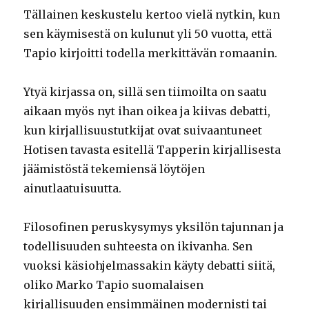
Tällainen keskustelu kertoo vielä nytkin, kun
sen käymisestä on kulunut yli 50 vuotta, että
Tapio kirjoitti todella merkittävän romaanin.
Ytyä kirjassa on, sillä sen tiimoilta on saatu
aikaan myös nyt ihan oikea ja kiivas debatti,
kun kirjallisuustutkijat ovat suivaantuneet
Hotisen tavasta esitellä Tapperin kirjallisesta
jäämistöstä tekemiensä löytöjen
ainutlaatuisuutta.
Filosofinen peruskysymys yksilön tajunnan ja
todellisuuden suhteesta on ikivanha. Sen
vuoksi käsiohjelmassakin käyty debatti siitä,
oliko Marko Tapio suomalaisen
kirjallisuuden ensimmäinen modernisti tai