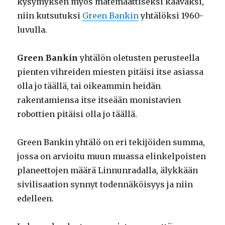
kysymyksen myös matemaattiseksi kaavaksi,
niin kutsutuksi
Green Bankin
yhtälöksi 1960-
luvulla.
Green Bankin
yhtälön oletusten perusteella
pienten vihreiden miesten pitäisi itse asiassa
olla jo täällä, tai oikeammin heidän
rakentamiensa itse itseään monistavien
robottien pitäisi olla jo täällä.
Green Bankin yhtälö on eri tekijöiden summa,
jossa on arvioitu muun muassa elinkelpoisten
planeettojen määrä Linnunradalla, älykkään
sivilisaation synnyt todennäköisyys ja niin
edelleen.