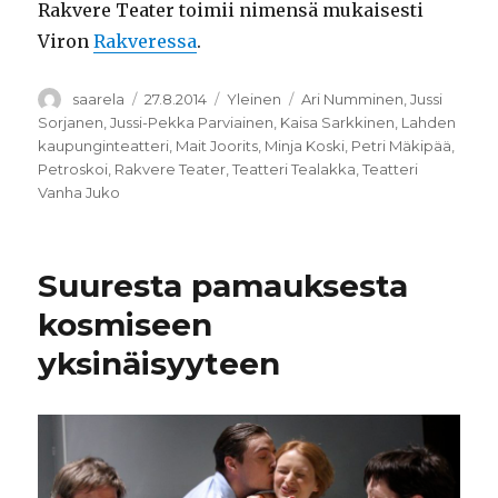
Rakvere Teater toimii nimensä mukaisesti
Viron
Rakveressa
.
Kirjoittaja
Julkaistu
Kategoriat
Avainsanat
saarela
27.8.2014
Yleinen
Ari Numminen
,
Jussi
Sorjanen
,
Jussi-Pekka Parviainen
,
Kaisa Sarkkinen
,
Lahden
kaupunginteatteri
,
Mait Joorits
,
Minja Koski
,
Petri Mäkipää
,
Petroskoi
,
Rakvere Teater
,
Teatteri Tealakka
,
Teatteri
Vanha Juko
Suuresta pamauksesta
kosmiseen
yksinäisyyteen