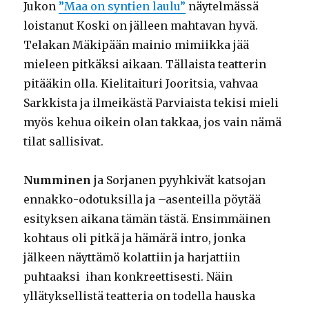
Jukon
”Maa on syntien laulu”
näytelmässä
loistanut Koski on jälleen mahtavan hyvä.
Telakan Mäkipään mainio mimiikka jää
mieleen pitkäksi aikaan. Tällaista teatterin
pitääkin olla. Kielitaituri Jooritsia, vahvaa
Sarkkista ja ilmeikästä Parviaista tekisi mieli
myös kehua oikein olan takkaa, jos vain nämä
tilat sallisivat.
Numminen
ja Sorjanen pyyhkivät katsojan
ennakko-odotuksilla ja –asenteilla pöytää
esityksen aikana tämän tästä. Ensimmäinen
kohtaus oli pitkä ja hämärä intro, jonka
jälkeen näyttämö kolattiin ja harjattiin
puhtaaksi ihan konkreettisesti. Näin
yllätyksellistä teatteria on todella hauska