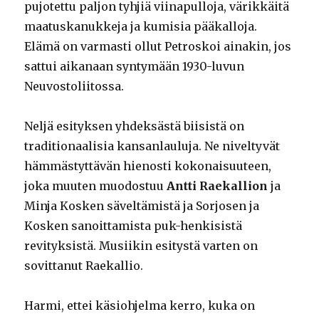
pujotettu paljon tyhjiä viinapulloja, värikkäitä
maatuskanukkeja ja kumisia pääkalloja.
Elämä on varmasti ollut Petroskoi ainakin, jos
sattui aikanaan syntymään 1930-luvun
Neuvostoliitossa.
Neljä esityksen yhdeksästä biisistä on
traditionaalisia kansanlauluja. Ne niveltyvät
hämmästyttävän hienosti kokonaisuuteen,
joka muuten muodostuu
Antti Raekallion
ja
Minja Kosken säveltämistä ja Sorjosen ja
Kosken sanoittamista puk-henkisistä
revityksistä. Musiikin esitystä varten on
sovittanut Raekallio.
Harmi, ettei käsiohjelma kerro, kuka on