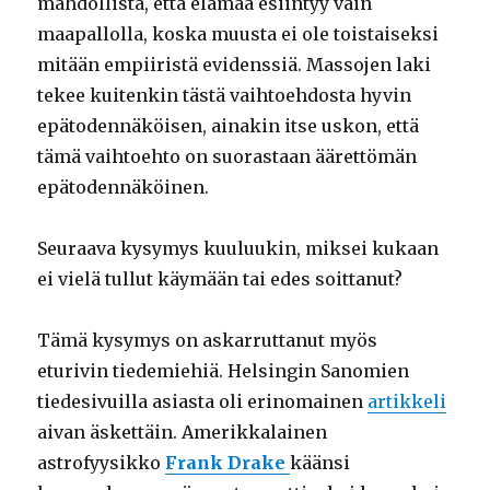
mahdollista, että elämää esiintyy vain
maapallolla, koska muusta ei ole toistaiseksi
mitään empiiristä evidenssiä. Massojen laki
tekee kuitenkin tästä vaihtoehdosta hyvin
epätodennäköisen, ainakin itse uskon, että
tämä vaihtoehto on suorastaan äärettömän
epätodennäköinen.
Seuraava kysymys kuuluukin, miksei kukaan
ei vielä tullut käymään tai edes soittanut?
Tämä kysymys on askarruttanut myös
eturivin tiedemiehiä. Helsingin Sanomien
tiedesivuilla asiasta oli erinomainen
artikkeli
aivan äskettäin. Amerikkalainen
astrofyysikko
Frank Drake
käänsi