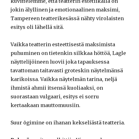
kuvittelemme, että teatterin estetiikalla on
jokin älyllinen ja emotionaalinen maksimi,
Tampereen teatterikesässä nähty virolaisten
esitys oli lähellä sitä.
Vaikka teatterin esteettisestä maksimista
puhuminen on tietenkin silkkaa höttöä, Lagle
näyttelijöineen luovii joka tapauksessa
tavattoman taitavasti groteskin näytelmänsä
karikoissa. Vaikka näytelmän tarina, neljä
ihmistä ahmii itsensä kuoliaaksi, on
suorastaan vulgaari, esitys ei sorru
kertaakaan mauttomuusiin.
Suur õgimine on ihanan kekseliästä teatteria.