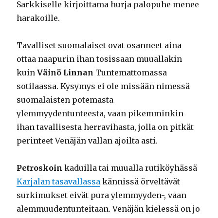
Sarkkiselle kirjoittama hurja palopuhe menee
harakoille.
Tavalliset suomalaiset ovat osanneet aina
ottaa naapurin ihan tosissaan muuallakin
kuin
Väinö Linnan
Tuntemattomassa
sotilaassa. Kysymys ei ole missään nimessä
suomalaisten potemasta
ylemmyydentunteesta, vaan pikemminkin
ihan tavallisesta herravihasta, jolla on pitkät
perinteet Venäjän vallan ajoilta asti.
Petroskoin
kaduilla tai muualla rutiköyhässä
Karjalan tasavallassa
kännissä örveltävät
surkimukset eivät pura ylemmyyden-, vaan
alemmuudentunteitaan. Venäjän kielessä on jo