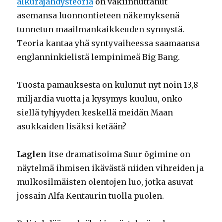
alkuräjähdysteoria
on vakiinnuttanut
asemansa luonnontieteen näkemyksenä
tunnetun maailmankaikkeuden synnystä.
Teoria kantaa yhä syntyvaiheessa saamaansa
englanninkielistä lempinimeä Big Bang.
Tuosta pamauksesta on kulunut nyt noin 13,8
miljardia vuotta ja kysymys kuuluu, onko
siellä tyhjyyden keskellä meidän Maan
asukkaiden lisäksi ketään?
Laglen
itse dramatisoima Suur õgimine on
näytelmä ihmisen ikävästä niiden vihreiden ja
mulkosilmäisten olentojen luo, jotka asuvat
jossain Alfa Kentaurin tuolla puolen.