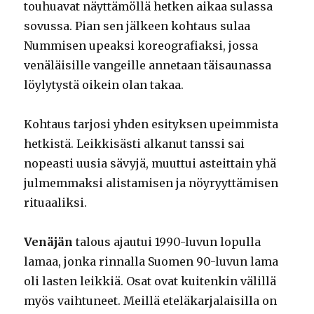
touhuavat näyttämöllä hetken aikaa sulassa
sovussa. Pian sen jälkeen kohtaus sulaa
Nummisen upeaksi koreografiaksi, jossa
venäläisille vangeille annetaan täisaunassa
löylytystä oikein olan takaa.
Kohtaus tarjosi yhden esityksen upeimmista
hetkistä. Leikkisästi alkanut tanssi sai
nopeasti uusia sävyjä, muuttui asteittain yhä
julmemmaksi alistamisen ja nöyryyttämisen
rituaaliksi.
Venäjän
talous ajautui 1990-luvun lopulla
lamaa, jonka rinnalla Suomen 90-luvun lama
oli lasten leikkiä. Osat ovat kuitenkin välillä
myös vaihtuneet. Meillä eteläkarjalaisilla on