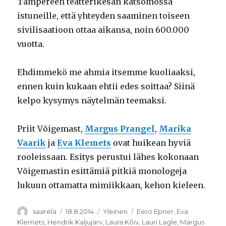
Tampereen teatterikesän katsomossa
istuneille, että yhteyden saaminen toiseen
sivilisaatioon ottaa aikansa, noin 600.000
vuotta.
Ehdimmekö me ahmia itsemme kuoliaaksi,
ennen kuin kukaan ehtii edes soittaa? Siinä
kelpo kysymys näytelmän teemaksi.
Priit Võigemast,
Margus Prangel
,
Marika
Vaarik
ja
Eva Klemets
ovat huikean hyviä
rooleissaan. Esitys perustui lähes kokonaan
Võigemastin esittämiä pitkiä monologeja
lukuun ottamatta mimiikkaan, kehon kieleen.
Kirjoittaja
Julkaistu
Kategoriat
Avainsanat
saarela
18.8.2014
Yleinen
Eero Epner
,
Eva
Klemets
,
Hendrik Kaljujärv
,
Laura Kõiv
,
Lauri Lagle
,
Margus