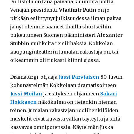
Pullistelu on tänä päivänä kuuminta hottia.
Venäjän presidentti
Vladimir Putin
on jo
pitkään esiintynyt julkisuudessa ilman paitaa
ja nyt olemme saaneet ihailla shortseihin
pukeutuneen Suomen pääministeri
Alexanter
Stubbin
muhkeita reisilihaksia. Kokkolan
kaupunginteatterin Jumalan rakastaja on, tai
oikeammin oli tiukasti kiinni ajassa.
Dramaturgi-ohjaaja
Jussi Parviaisen
80-luvun
kohunäytelmän Kokkolaan dramatisoineen
Jussi Moilan
ja esityksen ohjanneen
Sakari
Hokkasen
näkökulma on tietenkin hieman
toinen. Jumalan rakastajan roolihenkilöiden
muskelit eivät kuvasta vallan täyteyttä ja siitä
kasvavaa omnipotenssia. Näytelmän Juska