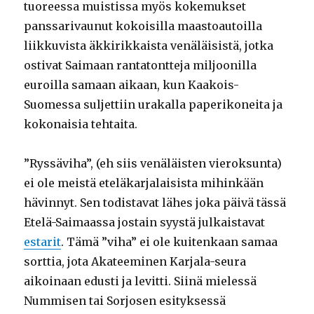
tuoreessa muistissa myös kokemukset
panssarivaunut kokoisilla maastoautoilla
liikkuvista äkkirikkaista venäläisistä, jotka
ostivat Saimaan rantatontteja miljoonilla
euroilla samaan aikaan, kun Kaakois-
Suomessa suljettiin urakalla paperikoneita ja
kokonaisia tehtaita.
”Ryssäviha”, (eh siis venäläisten vieroksunta)
ei ole meistä eteläkarjalaisista mihinkään
hävinnyt. Sen todistavat lähes joka päivä tässä
Etelä-Saimaassa jostain syystä julkaistavat
estarit
. Tämä ”viha” ei ole kuitenkaan samaa
sorttia, jota Akateeminen Karjala-seura
aikoinaan edusti ja levitti. Siinä mielessä
Nummisen tai Sorjosen esityksessä