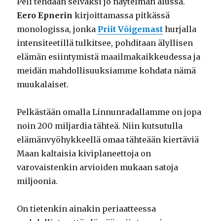
Peli tehdään selväksi jo näytelmän alussa.
Eero Epnerin
kirjoittamassa pitkässä
monologissa, jonka
Priit Võigemast
hurjalla
intensiteetillä tulkitsee, pohditaan älyllisen
elämän esiintymistä maailmakaikkeudessa ja
meidän mahdollisuuksiamme kohdata nämä
muukalaiset.
Pelkästään omalla Linnunradallamme on jopa
noin 200 miljardia tähteä. Niin kutsutulla
elämänvyöhykkeellä omaa tähteään kiertäviä
Maan kaltaisia kiviplaneettoja on
varovaistenkin arvioiden mukaan satoja
miljoonia.
On tietenkin ainakin periaatteessa