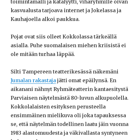
toimintamalli ja katalyytti, viharyhmille oivan
kasvualusta tarjoava internet ja Jokelassa ja
Kauhajoella alkoi paukkua.
Pojat ovat siis olleet Kokkolassa tärkeällä
asialla. Puhe suomalaisen miehen kriisistä ei
ole mitään turhaa läppää.
Silti Tampereen teatterikesässä näkemäni
Jumalan rakastaja
jätti omat epäilynsä. En
aikanani nähnyt Ryhmäteatterin kantaesitystä
Parviaisen näytelmästä 80-luvun alkupuolella.
Kokkolalaisten esityksen perusteella
ensimmäinen mielikuva oli joka tapauksessa
se, että näytelmän todellinen laatu jäin vuonna
1983 alastomuudesta ja väkivallasta syntyneen