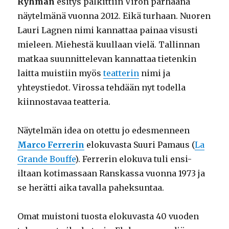
Ryhmän
esitys palkittiin Viron parhaana
näytelmänä vuonna 2012. Eikä turhaan. Nuoren
Lauri Lagnen nimi kannattaa painaa visusti
mieleen. Miehestä kuullaan vielä. Tallinnan
matkaa suunnittelevan kannattaa tietenkin
laitta muistiin myös
teatterin
nimi ja
yhteystiedot. Virossa tehdään nyt todella
kiinnostavaa teatteria.
Näytelmän idea on otettu jo edesmenneen
Marco Ferrerin
elokuvasta Suuri Pamaus (
La
Grande Bouffe
). Ferrerin elokuva tuli ensi-
iltaan kotimassaan Ranskassa vuonna 1973 ja
se herätti aika tavalla paheksuntaa.
Omat muistoni tuosta elokuvasta 40 vuoden