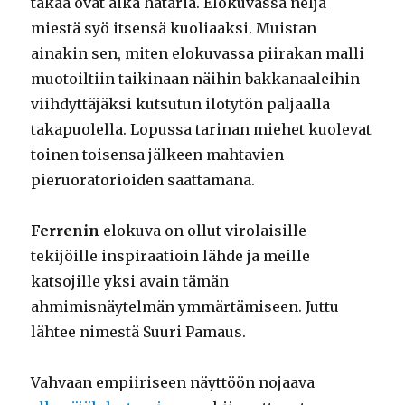
takaa ovat aika hataria. Elokuvassa neljä
miestä syö itsensä kuoliaaksi. Muistan
ainakin sen, miten elokuvassa piirakan malli
muotoiltiin taikinaan näihin bakkanaaleihin
viihdyttäjäksi kutsutun ilotytön paljaalla
takapuolella. Lopussa tarinan miehet kuolevat
toinen toisensa jälkeen mahtavien
pieruoratorioiden saattamana.
Ferrenin
elokuva on ollut virolaisille
tekijöille inspiraatioin lähde ja meille
katsojille yksi avain tämän
ahmimisnäytelmän ymmärtämiseen. Juttu
lähtee nimestä Suuri Pamaus.
Vahvaan empiiriseen näyttöön nojaava