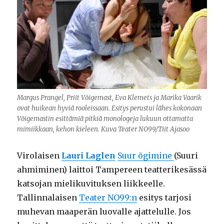
Margus Prangel, Priit Võigemast, Eva Klemets ja Marika Vaarik
ovat huikean hyviä rooleissaan. Esitys perustui lähes kokonaan
Võigemastin esittämiä pitkiä monologeja lukuun ottamatta
mimiikkaan, kehon kieleen. Kuva Teater NO99/Tiit Ajasoo
Virolaisen
Lauri Laglen
Suur õgimine
(Suuri
ahmiminen) laittoi Tampereen teatterikesässä
katsojan mielikuvituksen liikkeelle.
Tallinnalaisen
Teater NO99:n
esitys tarjosi
muhevan maaperän luovalle ajattelulle. Jos