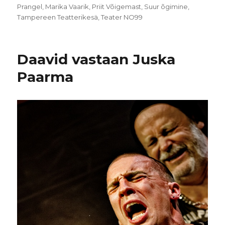
Prangel
,
Marika Vaarik
,
Priit Võigemast
,
Suur õgimine
,
Tampereen Teatterikesä
,
Teater NO99
Daavid vastaan Juska
Paarma