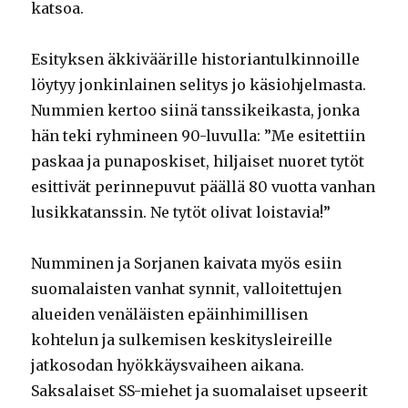
katsoa.
Esityksen äkkiväärille historiantulkinnoille
löytyy jonkinlainen selitys jo käsiohjelmasta.
Nummien kertoo siinä tanssikeikasta, jonka
hän teki ryhmineen 90-luvulla: ”Me esitettiin
paskaa ja punaposkiset, hiljaiset nuoret tytöt
esittivät perinnepuvut päällä 80 vuotta vanhan
lusikkatanssin. Ne tytöt olivat loistavia!”
Numminen ja Sorjanen kaivata myös esiin
suomalaisten vanhat synnit, valloitettujen
alueiden venäläisten epäinhimillisen
kohtelun ja sulkemisen keskitysleireille
jatkosodan hyökkäysvaiheen aikana.
Saksalaiset SS-miehet ja suomalaiset upseerit