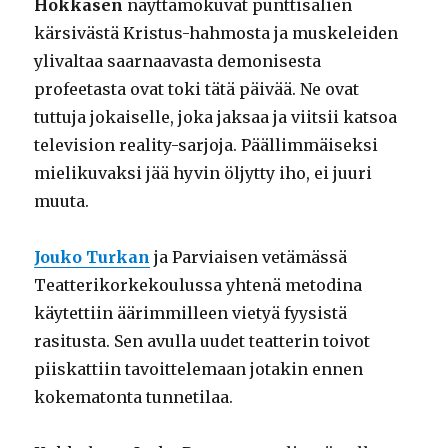
Hokkasen
näyttämökuvat punttisalien
kärsivästä Kristus-hahmosta ja muskeleiden
ylivaltaa saarnaavasta demonisesta
profeetasta ovat toki tätä päivää. Ne ovat
tuttuja jokaiselle, joka jaksaa ja viitsii katsoa
television reality-sarjoja. Päällimmäiseksi
mielikuvaksi jää hyvin öljytty iho, ei juuri
muuta.
Jouko Turkan
ja Parviaisen vetämässä
Teatterikorkekoulussa yhtenä metodina
käytettiin äärimmilleen vietyä fyysistä
rasitusta. Sen avulla uudet teatterin toivot
piiskattiin tavoittelemaan jotakin ennen
kokematonta tunnetilaa.