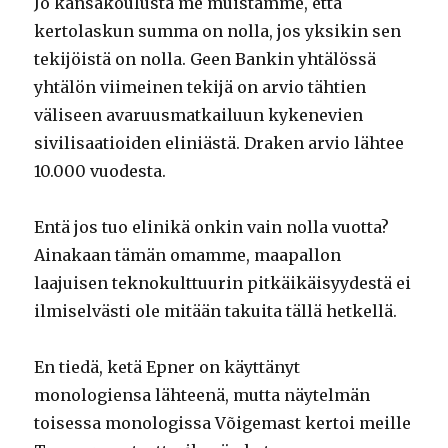
Jo kansakoulusta me muistamme, että
kertolaskun summa on nolla, jos yksikin sen
tekijöistä on nolla. Geen Bankin yhtälössä
yhtälön viimeinen tekijä on arvio tähtien
väliseen avaruusmatkailuun kykenevien
sivilisaatioiden eliniästä. Draken arvio lähtee
10.000 vuodesta.
Entä jos tuo elinikä onkin vain nolla vuotta?
Ainakaan tämän omamme, maapallon
laajuisen teknokulttuurin pitkäikäisyydestä ei
ilmiselvästi ole mitään takuita tällä hetkellä.
En tiedä, ketä Epner on käyttänyt
monologiensa lähteenä, mutta näytelmän
toisessa monologissa Võigemast kertoi meille