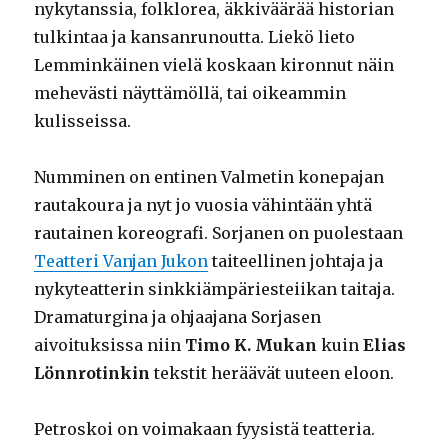
nykytanssia, folklorea, äkkiväärää historian
tulkintaa ja kansanrunoutta. Liekö lieto
Lemminkäinen vielä koskaan kironnut näin
mehevästi näyttämöllä, tai oikeammin
kulisseissa.
Numminen on entinen Valmetin konepajan
rautakoura ja nyt jo vuosia vähintään yhtä
rautainen koreografi. Sorjanen on puolestaan
Teatteri Vanjan Jukon
taiteellinen johtaja ja
nykyteatterin sinkkiämpäriesteiikan taitaja.
Dramaturgina ja ohjaajana Sorjasen
aivoituksissa niin
Timo K. Mukan
kuin
Elias
Lönnrotinkin
tekstit heräävät uuteen eloon.
Petroskoi on voimakaan fyysistä teatteria.