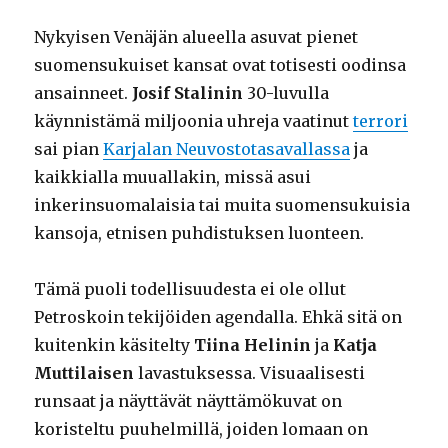
Nykyisen Venäjän alueella asuvat pienet
suomensukuiset kansat ovat totisesti oodinsa
ansainneet.
Josif Stalinin
30-luvulla
käynnistämä miljoonia uhreja vaatinut
terrori
sai pian
Karjalan Neuvostotasavallassa
ja
kaikkialla muuallakin, missä asui
inkerinsuomalaisia tai muita suomensukuisia
kansoja, etnisen puhdistuksen luonteen.
Tämä puoli todellisuudesta ei ole ollut
Petroskoin tekijöiden agendalla. Ehkä sitä on
kuitenkin käsitelty
Tiina Helinin
ja
Katja
Muttilaisen
lavastuksessa. Visuaalisesti
runsaat ja näyttävät näyttämökuvat on
koristeltu puuhelmillä, joiden lomaan on