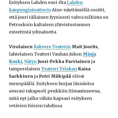
Esityksen Lahden ensi-ilta
Lahden
kaupunginteatterin
Aino-näyttämöllä osoitti,
että juuri tällainen fyysisesti vahva tulkinta on
Petroskoin kaltaisen yhteistuotannon
esteettistä ydinaluetta.
Virolaisen
Rakvere Teaterin
Mait Joorits
,
lahtelaisen Teatteri Vanhan Jukon
Minja
Koski
,
Nätyn
Jussi-Pekka Parviainen
ja
tamperelaisen
Teatteri Telakan
Kaisa
Sarkkinen
ja
Petri Mäkipää
olivat
menopäällä. Esityksen hurjaa läsnäoloa
seurasi takapuoli penkkiin liimautuneena,
mitä nyt jalka vähän kapsasi esityksen
vetävien biisien tahdissa.