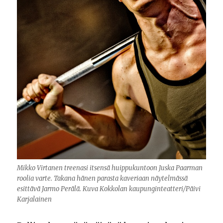
Mikko Virtanen treenasi itsensä huippukuntoon Juska Paarman
roolia varte. Takana hänen parasta kaveriaan näytelmässä
esittävä Jarmo Perälä. Kuva Kokkolan kaupunginteatteri/Päivi
Karjalainen