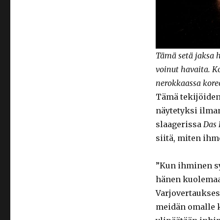
Tämä setä jaksa h
voinut havaita. 
nerokkaassa koreo
Tämä tekijöiden 
näytetyksi ilma
slaagerissa
Das 
siitä, miten ihm
”Kun ihminen sy
hänen kuolemaan
Varjovertauksess
meidän omalle k