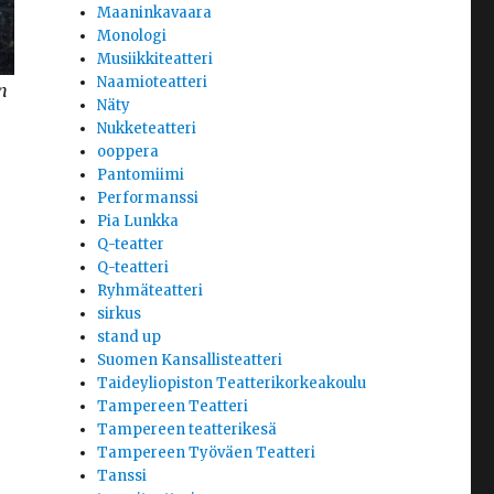
Maaninkavaara
Monologi
Musiikkiteatteri
Naamioteatteri
n
Näty
Nukketeatteri
ooppera
Pantomiimi
Performanssi
Pia Lunkka
Q-teatter
Q-teatteri
Ryhmäteatteri
sirkus
stand up
Suomen Kansallisteatteri
Taideyliopiston Teatterikorkeakoulu
Tampereen Teatteri
Tampereen teatterikesä
Tampereen Työväen Teatteri
Tanssi