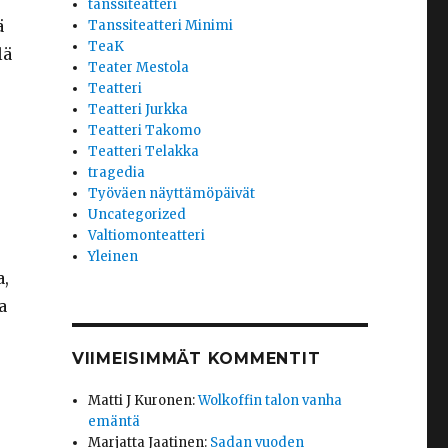
tanssiteatteri
ä
Tanssiteatteri Minimi
TeaK
lä
Teater Mestola
Teatteri
Teatteri Jurkka
Teatteri Takomo
Teatteri Telakka
tragedia
Työväen näyttämöpäivät
Uncategorized
Valtiomonteatteri
Yleinen
a,
a
VIIMEISIMMÄT KOMMENTIT
Matti J Kuronen
:
Wolkoffin talon vanha
emäntä
Marjatta Jaatinen
:
Sadan vuoden