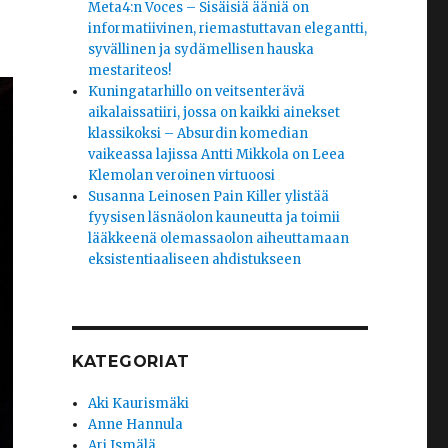
Meta4:n Voces – Sisäisiä ääniä on
informatiivinen, riemastuttavan elegantti,
syvällinen ja sydämellisen hauska
mestariteos!
Kuningatarhillo on veitsenterävä
aikalaissatiiri, jossa on kaikki ainekset
klassikoksi – Absurdin komedian
vaikeassa lajissa Antti Mikkola on Leea
Klemolan veroinen virtuoosi
Susanna Leinosen Pain Killer ylistää
fyysisen läsnäolon kauneutta ja toimii
lääkkeenä olemassaolon aiheuttamaan
eksistentiaaliseen ahdistukseen
KATEGORIAT
Aki Kaurismäki
Anne Hannula
Ari Ismälä