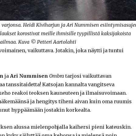
varjonsa. Heidi Kiviharjun ja Ari Nummisen esiintymisasuje
aukset korostivat meille ihmisille tyypillistä kaksijakoista
ailmaa. Kuva © Petteri Aartolahti
oimainen, vaikuttava. Jotakin, joka näytti ja tuntui
un
ja
Ari Nummisen
Ombra
tarjosi vaikuttavan
a tanssitaidetta! Katsojan kannalta vangitseva
eho reakoi teoksen kauneuteen ja ilmaisuvoimaan.
 näkemäänsä ja hengitys tiheni aivan kuin oma ruumis
tunut hyppäämään jostakin korkealta.
yksen alussa mielenpohjalla kaihersi pieni kateuskin.
 on kyky säilyttää oma kehonsa ja mielensä noin