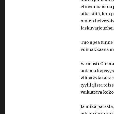
elinvoimaisina 
aika siitä, kun
omien heiveröis
laskuvarjourheil
Tuo upea tunne 
voimakkaana mi
Varmasti Ombra 
antama kypsyys 
viitauksia taite
tyylilajista toi
vaikuttava koko
Ja mikä parasta
juhlapäivän kak