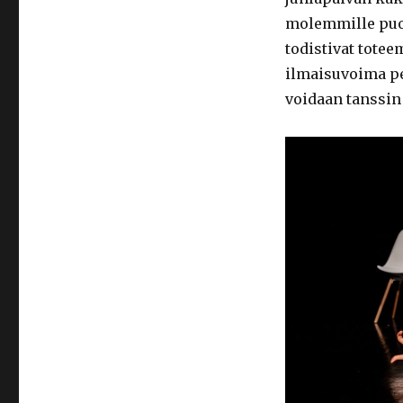
molemmille puol
todistivat totee
ilmaisuvoima per
voidaan tanssin