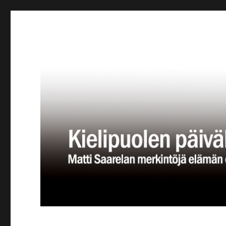
Kielipuolen päiväkirja
Teatteriblogi