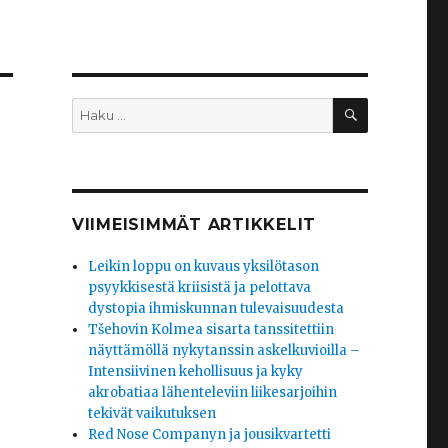
HAKU
Etsi:
VIIMEISIMMÄT ARTIKKELIT
Leikin loppu on kuvaus yksilötason
psyykkisestä kriisistä ja pelottava
dystopia ihmiskunnan tulevaisuudesta
Tšehovin Kolmea sisarta tanssitettiin
näyttämöllä nykytanssin askelkuvioilla –
Intensiivinen kehollisuus ja kyky
akrobatiaa lähenteleviin liikesarjoihin
tekivät vaikutuksen
Red Nose Companyn ja jousikvartetti