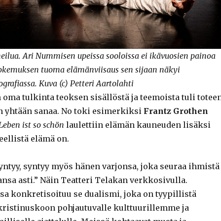
eilua. Ari Nummisen upeissa sooloissa ei ikävuosien painoa
Kokemuksen tuoma elämänviisaus sen sijaan näkyi
grafiassa.
Kuva (c) Petteri Aartolahti
oma tulkinta teoksen sisällöstä ja teemoista tuli totee
n yhtään sanaa. No toki esimerkiksi
Frantz Grothen
Leben ist so schön
laulettiin elämän kauneuden lisäksi
eellistä elämä on.
ntyy, syntyy myös hänen varjonsa, joka seuraa ihmistä
sa asti.” Näin Teatteri Telakan verkkosivulla.
a konkretisoituu se dualismi, joka on tyypillistä
ristinuskoon pohjautuvalle kulttuurillemme ja