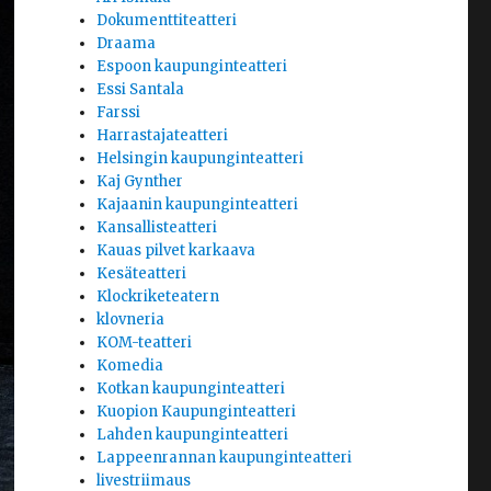
Dokumenttiteatteri
Draama
Espoon kaupunginteatteri
Essi Santala
Farssi
Harrastajateatteri
Helsingin kaupunginteatteri
Kaj Gynther
Kajaanin kaupunginteatteri
Kansallisteatteri
Kauas pilvet karkaava
Kesäteatteri
Klockriketeatern
klovneria
KOM-teatteri
Komedia
Kotkan kaupunginteatteri
Kuopion Kaupunginteatteri
Lahden kaupunginteatteri
Lappeenrannan kaupunginteatteri
livestriimaus