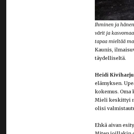
Ihminen ja hänen 
värit ja kasvomaal
tapaa mieltää ma
Kaunis, ilmaisuv
täydelliseltä.
Heidi Kiviharj
elämyksen. Upea
kokemus. Oma k
Mieli keskittyi
olisi valmistau
Ehkä aivan esit
Miten joillakin