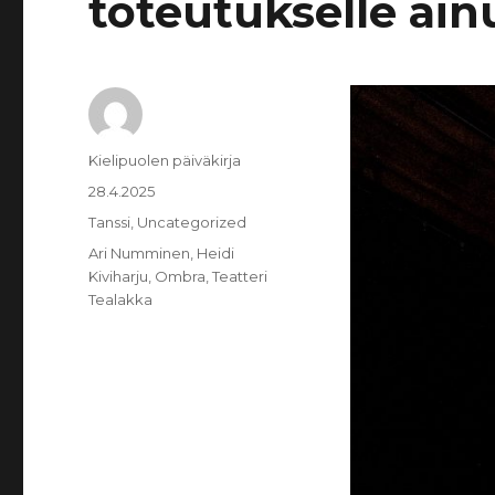
toteutukselle ain
Kirjoittaja
Kielipuolen päiväkirja
Julkaistu
28.4.2025
Kategoriat
Tanssi
,
Uncategorized
Avainsanat
Ari Numminen
,
Heidi
Kiviharju
,
Ombra
,
Teatteri
Tealakka