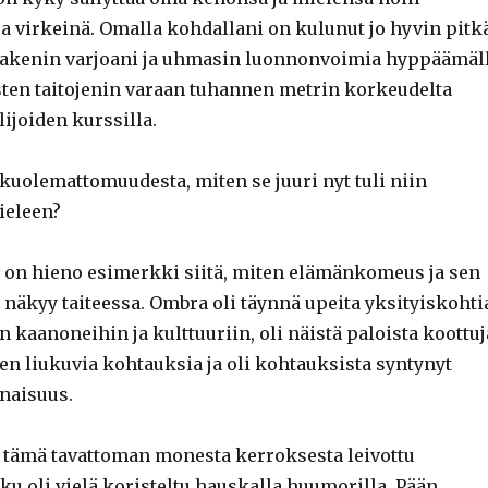
ja virkeinä. Omalla kohdallani on kulunut jo hyvin pitk
 pakenin varjoani ja uhmasin luonnonvoimia hyppäämäl
ten taitojenin varaan tuhannen metrin korkeudelta
ijoiden kurssilla.
kuolemattomuudesta, miten se juuri nyt tuli niin
eleen?
on hieno esimerkki siitä, miten elämänkomeus ja sen
näkyy taiteessa. Ombra oli täynnä upeita yksityiskohti
en kaanoneihin ja kulttuuriin, oli näistä paloista koottuj
seen liukuvia kohtauksia ja oli kohtauksista syntynyt
naisuus.
, tämä tavattoman monesta kerroksesta leivottu
ku oli vielä koristeltu hauskalla huumorilla. Pään