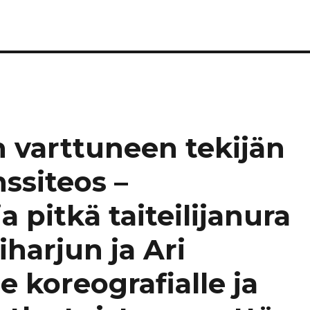
varttuneen tekijän
ssiteos –
pitkä taiteilijanura
iharjun ja Ari
 koreografialle ja