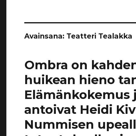
Avainsana:
Teatteri Tealakka
Ombra on kahden 
huikean hieno tan
Elämänkokemus ja 
antoivat Heidi Kiv
Nummisen upealle