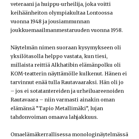
veteraani ja huippu-urheilija, joka voitti
keihäänheiton olympiakultaa Lontoossa
vuonna 1948 ja jousiammunnan
joukkuemaailmanmestaruuden vuonna 1958.
Näytelmän nimen suoraan kysymykseen oli
yksilötasolla helppo vastata, kun tiesi,
millaista reittiä Alkhatibin elämänpolku oli
KOM-teatterin näyttämölle kulkenut. Hänen ei
tarvinnut enää tulla Rautavaaraksi. Hän oli jo
– jos ei sotatantereiden ja urheiluareenoiden
Rautavaara – niin varmasti ainakin oman
elämänsä ”Tapio Metallimäki”, lujan
tahdonvoiman omaava lahjakkuus.
Omaelämäkerrallisessa monologinäytelmässä