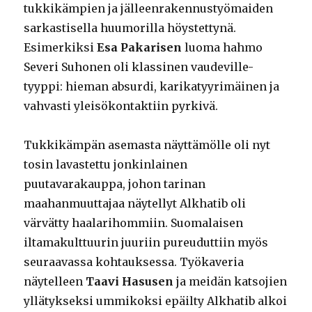
tukkikämpien ja jälleenrakennustyömaiden
sarkastisella huumorilla höystettynä.
Esimerkiksi
Esa Pakarisen
luoma hahmo
Severi Suhonen oli klassinen vaudeville-
tyyppi: hieman absurdi, karikatyyrimäinen ja
vahvasti yleisökontaktiin pyrkivä.
Tukkikämpän asemasta näyttämölle oli nyt
tosin lavastettu jonkinlainen
puutavarakauppa, johon tarinan
maahanmuuttajaa näytellyt Alkhatib oli
värvätty haalarihommiin. Suomalaisen
iltamakulttuurin juuriin pureuduttiin myös
seuraavassa kohtauksessa. Työkaveria
näytelleen
Taavi Hasusen
ja meidän katsojien
yllätykseksi ummikoksi epäilty Alkhatib alkoi