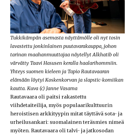
Tukkikämpän asemasta näyttämölle oli nyt tosin
lavastettu jonkinlainen puutavarakauppa, johon
tarinan maahanmuuttajaa näytellyt Alkhatib oli
värvätty Taavi Hasusen keralla haalarihommiin.
Yhteys suomen kieleen ja Tapio Rautavaaran
elämään löytyi Koskenkorvan ja slapstic-komiikan
kautta. Kuva (c) Janne Vasama
Rautavaara oli paitsi rakastettu
viihdetaiteilija, myös populaarikulttuurin
heroistisen arkkityypin mitat täyttävä sota- ja
urheilusankari: suomalainen teräsmies nimeä
myöten. Rautavaara oli talvi- ja jatkosodan