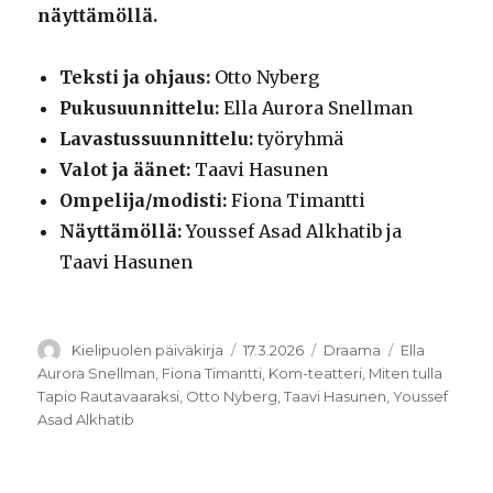
näyttämöllä.
Teksti ja ohjaus:
Otto Nyberg
Pukusuunnittelu:
Ella Aurora Snellman
Lavastussuunnittelu:
työryhmä
Valot ja äänet:
Taavi Hasunen
Ompelija/modisti:
Fiona Timantti
Näyttämöllä:
Youssef Asad Alkhatib ja
Taavi Hasunen
Kirjoittaja
Julkaistu
Kategoriat
Avainsanat
Kielipuolen päiväkirja
17.3.2026
Draama
Ella
Aurora Snellman
,
Fiona Timantti
,
Kom-teatteri
,
Miten tulla
Tapio Rautavaaraksi
,
Otto Nyberg
,
Taavi Hasunen
,
Youssef
Asad Alkhatib