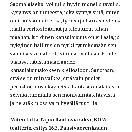
Suomalaiseksi voi tulla hyvin monella tavalla.
Kysymys on tunteesta, joka syntyy siitä, miten
on ihmissuhteidensa, työnsä ja harrastustensa
kautta verkostoitunut ja sitoutunut tähän
maahan. Juridinen kansalaisuus on eri asia, ja
nykyinen hallitus on pyrkinyt tekemään sen
saamisesta mahdollisimman vaikeaa. En ole
päässyt tutustumaan uuden
kansalaisuuskokeen kieliosioon. Sanotaan,
että se on niin vaikea, että vain puolet
peruskoulunsa käyneistä kantasuomalaisista
selviää kunnialla sen monivalintatehtävistä –
ja heistäkin osa vain hyvällä tuurilla.
Miten tulla Tapio Rautavaaraksi, KOM-
teatterin esitys 16.3. Paasivuorenkadun