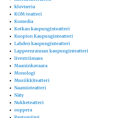
klovneria
KOM-teatteri
Komedia
Kotkan kaupunginteatteri
Kuopion Kaupunginteatteri
Lahden kaupunginteatteri
Lappeenrannan kaupunginteatteri
livestriimaus
Maaninkavaara
Monologi
Musiikkiteatteri
Naamioteatteri
Näty
Nukketeatteri
ooppera
Pantomiimi