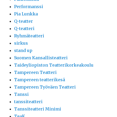
Performanssi
Pia Lunkka
Q-teatter
Q-teatteri
Ryhmäteatteri
sirkus
stand up
Suomen Kansallisteatteri
Taideyliopiston Teatterikorkeakoulu
Tampereen Teatteri
Tampereen teatterikesä
Tampereen Työväen Teatteri
Tanssi
tanssiteatteri
Tanssiteatteri Minimi
TeaK