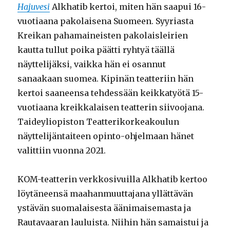
Hajuvesi
Alkhatib kertoi, miten hän saapui 16-
vuotiaana pakolaisena Suomeen. Syyriasta
Kreikan pahamaineisten pakolaisleirien
kautta tullut poika päätti ryhtyä täällä
näyttelijäksi, vaikka hän ei osannut
sanaakaan suomea. Kipinän teatteriin hän
kertoi saaneensa tehdessään keikkatyötä 15-
vuotiaana kreikkalaisen teatterin siivoojana.
Taideyliopiston Teatterikorkeakoulun
näyttelijäntaiteen opinto-ohjelmaan hänet
valittiin vuonna 2021.
KOM-teatterin verkkosivuilla Alkhatib kertoo
löytäneensä maahanmuuttajana yllättävän
ystävän suomalaisesta äänimaisemasta ja
Rautavaaran lauluista. Niihin hän samaistui ja