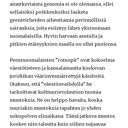
ainutkertaista genomia ei ole olemassa, ellei
sellaisiksi poikkeuksiksi lasketa
geenivirheiden aiheuttamia perinnöllisiä
sairauksia, joita esiintyy lähes yksinomaan
suomalaisilla. Hyvin harvaan asutulla ja
pitkien etäisyyksien maalla on ollut puolensa.
Perussuomalaisten ”rotuopit” ovat kokoelma
väestötieteen ja kansalaisuutta koskevan
juridiikan väärinymmärrettyjä käsitteitä.
Otaksun, että ”väestönvaihdolla” he
tarkoittavat kulttuurievoluution tuomia
muutoksia. Ne on helppo havaita, koska
suuriakin muutoksia tapahtuu jo yhden
sukupolven elinaikana. Tämä jatkuva muutos
koskee niin taloutta kuin siihen nojaavaa