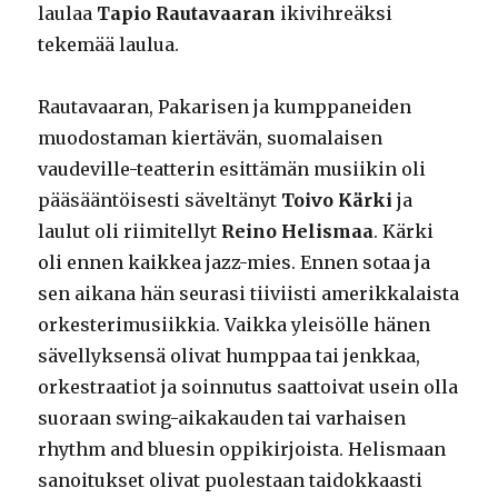
laulaa
Tapio Rautavaaran
ikivihreäksi
tekemää laulua.
Rautavaaran, Pakarisen ja kumppaneiden
muodostaman kiertävän, suomalaisen
vaudeville-teatterin esittämän musiikin oli
pääsääntöisesti säveltänyt
Toivo Kärki
ja
laulut oli riimitellyt
Reino Helismaa
. Kärki
oli ennen kaikkea jazz-mies. Ennen sotaa ja
sen aikana hän seurasi tiiviisti amerikkalaista
orkesterimusiikkia. Vaikka yleisölle hänen
sävellyksensä olivat humppaa tai jenkkaa,
orkestraatiot ja soinnutus saattoivat usein olla
suoraan swing-aikakauden tai varhaisen
rhythm and bluesin oppikirjoista. Helismaan
sanoitukset olivat puolestaan taidokkaasti