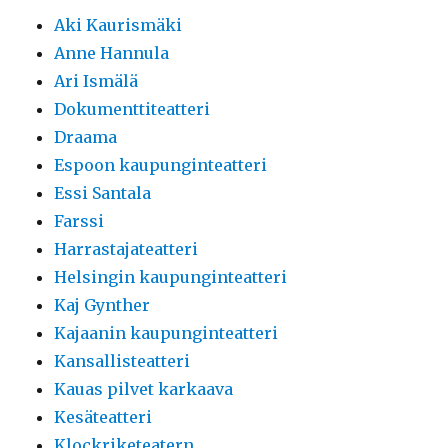
Aki Kaurismäki
Anne Hannula
Ari Ismälä
Dokumenttiteatteri
Draama
Espoon kaupunginteatteri
Essi Santala
Farssi
Harrastajateatteri
Helsingin kaupunginteatteri
Kaj Gynther
Kajaanin kaupunginteatteri
Kansallisteatteri
Kauas pilvet karkaava
Kesäteatteri
Klockriketeatern