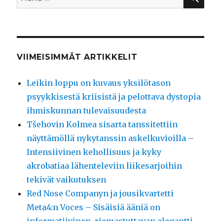
VIIMEISIMMÄT ARTIKKELIT
Leikin loppu on kuvaus yksilötason
psyykkisestä kriisistä ja pelottava dystopia
ihmiskunnan tulevaisuudesta
Tšehovin Kolmea sisarta tanssitettiin
näyttämöllä nykytanssin askelkuvioilla –
Intensiivinen kehollisuus ja kyky
akrobatiaa lähenteleviin liikesarjoihin
tekivät vaikutuksen
Red Nose Companyn ja jousikvartetti
Meta4:n Voces – Sisäisiä ääniä on
informatiivinen, riemastuttavan elegantti,