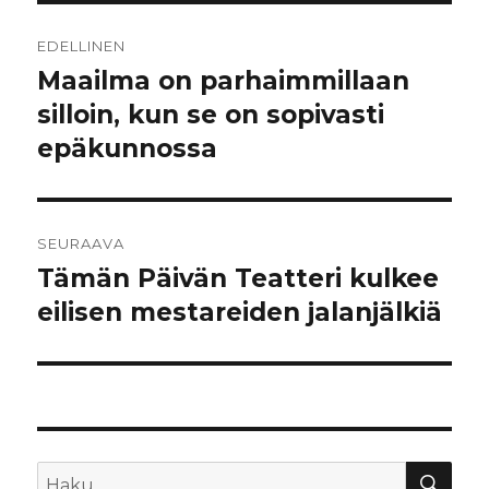
Artikkelien
EDELLINEN
selaus
Maailma on parhaimmillaan
Edellinen
artikkeli:
silloin, kun se on sopivasti
epäkunnossa
SEURAAVA
Tämän Päivän Teatteri kulkee
Seuraava
artikkeli:
eilisen mestareiden jalanjälkiä
HA
Etsi: