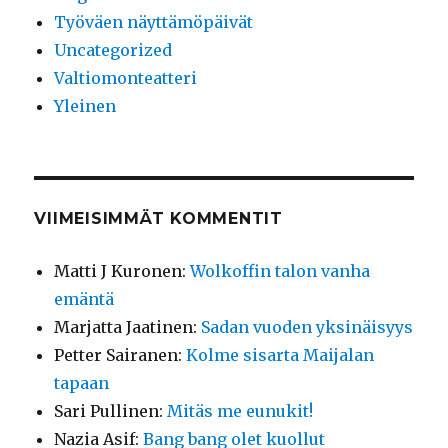
Työväen näyttämöpäivät
Uncategorized
Valtiomonteatteri
Yleinen
VIIMEISIMMÄT KOMMENTIT
Matti J Kuronen
:
Wolkoffin talon vanha
emäntä
Marjatta Jaatinen
:
Sadan vuoden yksinäisyys
Petter Sairanen
:
Kolme sisarta Maijalan
tapaan
Sari Pullinen
:
Mitäs me eunukit!
Nazia Asif
:
Bang bang olet kuollut