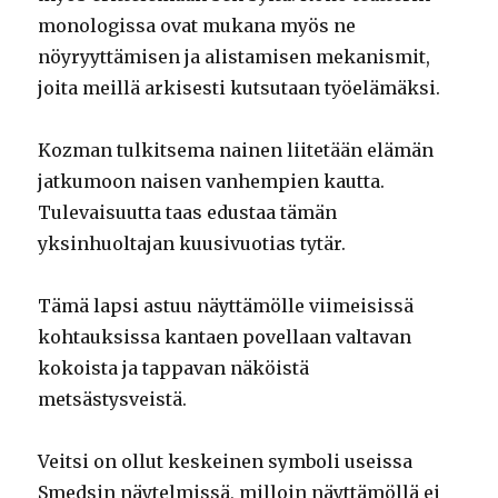
monologissa ovat mukana myös ne
nöyryyttämisen ja alistamisen mekanismit,
joita meillä arkisesti kutsutaan työelämäksi.
Kozman tulkitsema nainen liitetään elämän
jatkumoon naisen vanhempien kautta.
Tulevaisuutta taas edustaa tämän
yksinhuoltajan kuusivuotias tytär.
Tämä lapsi astuu näyttämölle viimeisissä
kohtauksissa kantaen povellaan valtavan
kokoista ja tappavan näköistä
metsästysveistä.
Veitsi on ollut keskeinen symboli useissa
Smedsin näytelmissä, milloin näyttämöllä ei