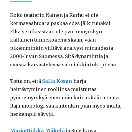
Koko teatterin Nainen ja Karhu ei ole
kermavaahtoa ja paskaa edes jälkiruuaksi.
Eikä se oikeastaan ole pyörremyrskyn
kaltainen tunnekokemuskaan, vaan
pikemminkin viiltävä analyysi minuudesta
2000-luvun Suomessa. Sitä dynamiittia ja
suussa karvastelevaa salmiakkia toki piisaa.
Totta on, että
Salla Kozan
hurja
heittäytyminen rooliinsa muistuttaa
pyörremyrskyä enemmän kuin mitään muuta.
Raju monologi saa kuitenkin pian myös muita,
herkempiä sävyjä.
Marjo-Riikka Mäkelä
ja Smeds ovat