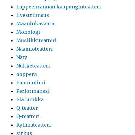
Lappeenrannan kaupunginteatteri
livestriimaus
Maaninkavaara
Monologi
Musiikkiteatteri
Naamioteatteri
Näty
Nukketeatteri
ooppera
Pantomiimi
Performanssi
Pia Lunkka
Q-teatter
Q-teatteri
Ryhmäteatteri
sirkus