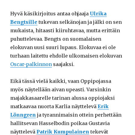
Hyvä käsikirjoitus antaa ohjaaja
Ulrika
Bengtsille
tukevan selkänojan ja jälki on sen
mukaista, hitaasti kiiruhtavaa, mutta erittäin
puhuttelevaa. Bengts on suomalaisen
elokuvan uusi suuri lupaus. Elokuvaa ei ole
turhaan laitettu ehdolle ulkomaisen elokuvan
Oscar-palkinnon
saajaksi.
Eikä tässä vielä kaikki, vaan Oppipojassa
myös näytellään aivan upeasti. Varsinkin
majakkasaarelle tarinan alussa oppiojaksi
matkaavaa nuorta Karlia näyttelevä
Erik
Lönngren
ja tyrannimaisin ottein perhettään
hallitsevan Hasselbodin poikaa Gustavia
näyttelevä
Patrik Kumpulainen
tekevät