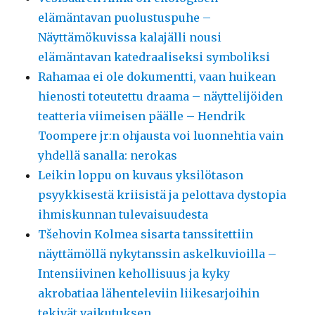
elämäntavan puolustuspuhe –
Näyttämökuvissa kalajälli nousi
elämäntavan katedraaliseksi symboliksi
Rahamaa ei ole dokumentti, vaan huikean
hienosti toteutettu draama – näyttelijöiden
teatteria viimeisen päälle – Hendrik
Toompere jr:n ohjausta voi luonnehtia vain
yhdellä sanalla: nerokas
Leikin loppu on kuvaus yksilötason
psyykkisestä kriisistä ja pelottava dystopia
ihmiskunnan tulevaisuudesta
Tšehovin Kolmea sisarta tanssitettiin
näyttämöllä nykytanssin askelkuvioilla –
Intensiivinen kehollisuus ja kyky
akrobatiaa lähenteleviin liikesarjoihin
tekivät vaikutuksen