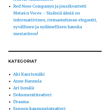
Red Nose Companyn ja jousikvartetti
Meta4:n Voces – Sisäisiä ääniä on
informatiivinen, riemastuttavan elegantti,
syvällinen ja sydämellisen hauska
mestariteos!
KATEGORIAT
Aki Kaurismäki
Anne Hannula
Ari Ismälä
Dokumenttiteatteri
Draama
Espoon kaupunginteatteri