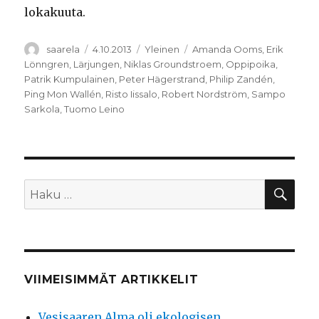
lokakuuta.
Kirjoittaja
Julkaistu
Kategoriat
Avainsanat
saarela
4.10.2013
Yleinen
Amanda Ooms
,
Erik
Lönngren
,
Lärjungen
,
Niklas Groundstroem
,
Oppipoika
,
Patrik Kumpulainen
,
Peter Hägerstrand
,
Philip Zandén
,
Ping Mon Wallén
,
Risto Iissalo
,
Robert Nordström
,
Sampo
Sarkola
,
Tuomo Leino
HA
Etsi:
VIIMEISIMMÄT ARTIKKELIT
Vesisaaren Alma oli ekologisen