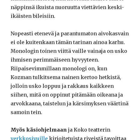
näppinsä ikuista nuoruutta viettävien keski-
ikäisten bileisiin.
Nopeasti etenevä ja parantumaton aivokasvain
ei ole kuitenkaan tämän tarinan ainoa karhu.
Monologin toinen viittä vaille vainaja on usko
ihmisen perimmäiseen hyvyyteen.
Riipaisevimmillaan monologi on, kun
Kozman tulkitsema nainen kertoo hetkistä,
jolloin usko loppuu ja rakkaus kaikkeen
siihen, mitä on oppinut pitämään oikeana ja
arvokkaana, taistelun ja kärsimyksen väärtinä
samoin tein.
Myös käsiohjelmaan
ja Koko teatterin
verkkosivuille
kirjoitetuista riveistä tavoittaa