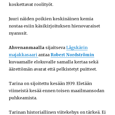
koskettavat roolityöt.
Juuri näiden poikien keskinäinen kemia
nostaa esiin käsikirjoituksen hienovaraiset
nyanssit.
Ahvenanmaalla
sijaitseva
Lågskärin
majakkasaari
antaa
Robert Nordströmin
kuvaamalle elokuvalle samalla kertaa sekä
äärettömän avarat että pelkistetyt puitteet.
Tarina on sijoitettu kesään 1939. Eletään
viimeistä kesää ennen toisen maailmansodan
puhkeamista.
Tarinan historiallinen viitekehys on tärkeä. Ei