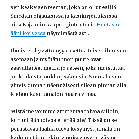
sen keskeisen teeman, joka on ollut esillä
Smedsin ohjauksissa ja käsikirjoituksissa
aina Kajaanin kaupunginteatterin
Huutavan
ääni korvessa
näytelmästä asti.
Ihmisten kyvyttömyys asettua toisen ihmisen
asemaan ja myötätunnon puute ovat
saavuttaneet meillä jo asteen, joka muistuttaa
jonkinlaista joukkopsykoosia. Suomalaisen
yhteiskunnan näennäisesti sileän pinnan alla
kiehuu käsittämätön määrä vihaa.
Mistä me voimme ammentaa toivoa silloin,
kun mitään toivoa ei enää ole? Tässä on se
perustavaa laatua oleva kysymys. Jumala on
kadonnut jonnekin ja poissa ovat myös ne