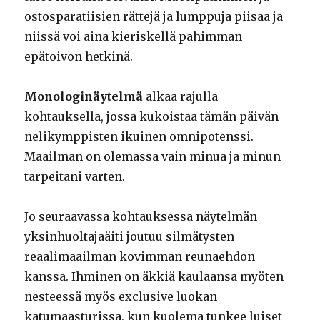
ostosparatiisien rättejä ja lumppuja piisaa ja
niissä voi aina kieriskellä pahimman
epätoivon hetkinä.
Monologinäytelmä
alkaa rajulla
kohtauksella, jossa kukoistaa tämän päivän
nelikymppisten ikuinen omnipotenssi.
Maailman on olemassa vain minua ja minun
tarpeitani varten.
Jo seuraavassa kohtauksessa näytelmän
yksinhuoltajaäiti joutuu silmätysten
reaalimaailman kovimman reunaehdon
kanssa. Ihminen on äkkiä kaulaansa myöten
nesteessä myös exclusive luokan
katumaasturissa, kun kuolema tunkee luiset