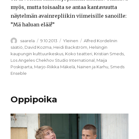
myös, mutta toisaalta se antaa kantavuutta
näytelmän avainrepliikin viimeisille sanoille:
”Mä haluan elää!”
Kirjoittaja
Julkaistu
Kategoriat
Avainsanat
saarela
9.10.2013
Yleinen
Alfred Kordelinin
säätiö
,
David Kozma
,
Heidi Backström
,
Helsingin
kaupungin kulttuurikeskus
,
Koko teatteri
,
Kristian Smeds
,
Los Angeles Chekhov Studio International
,
Maija
Poskiparta
,
Marjo-Riikka Mäkelä
,
Nainen ja Karhu
,
Smeds
Enseble
Oppipoika