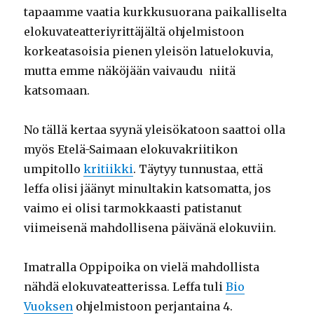
tapaamme vaatia kurkkusuorana paikalliselta
elokuvateatteriyrittäjältä ohjelmistoon
korkeatasoisia pienen yleisön latuelokuvia,
mutta emme näköjään vaivaudu niitä
katsomaan.
No tällä kertaa syynä yleisökatoon saattoi olla
myös Etelä-Saimaan elokuvakriitikon
umpitollo
kritiikki
. Täytyy tunnustaa, että
leffa olisi jäänyt minultakin katsomatta, jos
vaimo ei olisi tarmokkaasti patistanut
viimeisenä mahdollisena päivänä elokuviin.
Imatralla Oppipoika on vielä mahdollista
nähdä elokuvateatterissa. Leffa tuli
Bio
Vuoksen
ohjelmistoon perjantaina 4.