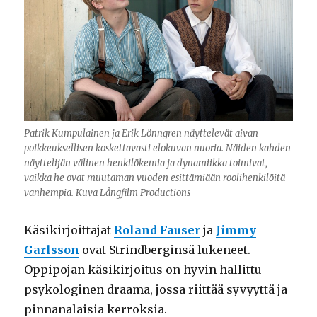
Patrik Kumpulainen ja Erik Lönngren näyttelevät aivan
poikkeuksellisen koskettavasti elokuvan nuoria. Näiden kahden
näyttelijän välinen henkilökemia ja dynamiikka toimivat,
vaikka he ovat muutaman vuoden esittämiään roolihenkilöitä
vanhempia. Kuva Långfilm Productions
Käsikirjoittajat
Roland Fauser
ja
Jimmy
Garlsson
ovat Strindberginsä lukeneet.
Oppipojan käsikirjoitus on hyvin hallittu
psykologinen draama, jossa riittää syvyyttä ja
pinnanalaisia kerroksia.