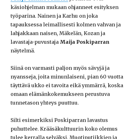
käsiohjelman mukaan ohjanneet esityksen
työparina. Nainen ja Karhu on joka
tapauksessa leimallisesti kolmen vahvan ja
lahjakkaan naisen, Mäkelän, Kozan ja
lavastaja-puvustaja
Maija Poskiparran
näytelmä.
Siinä on varmasti paljon myös sävyjä ja
nyansseja, joita minunlaiseni, pian 60 vuotta
täyttävä ukko ei tavoita eikä ymmärrä, koska
omaan elämänkokemukseen perustuva
tunnetason yhteys puuttuu.
Silti esimerkiksi Poskiparran lavastus
puhuttelee. Krääsäkulttuurin koko olemus
tulee kerralla selväksi. Muotiputiikkien ja