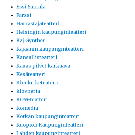
Essi Santala
Farssi
Harrastajateatteri
Helsingin kaupunginteatteri
Kaj Gynther
Kajaanin kaupunginteatteri
Kansallisteatteri
Kauas pilvet karkaava
Kesäteatteri
Klockriketeatern
klovneria
KOM-teatteri
Komedia
Kotkan kaupunginteatteri
Kuopion Kaupunginteatteri
Lahden kaupunginteatteri