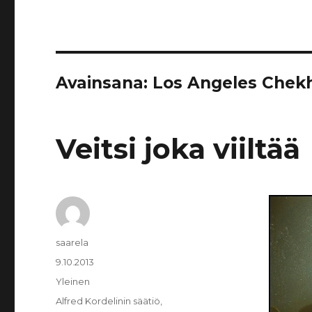
Avainsana:
Los Angeles Chekh
Veitsi joka viiltää
Kirjoittaja
saarela
Julkaistu
9.10.2013
Kategoriat
Yleinen
Avainsanat
Alfred Kordelinin säätiö
,