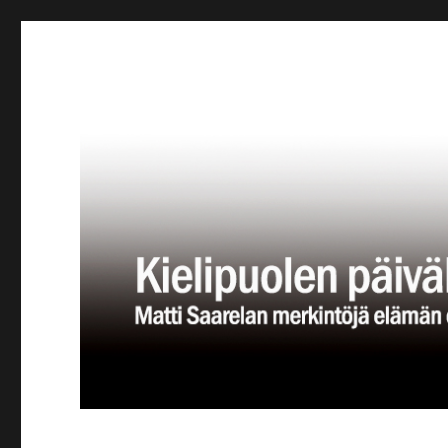
Kielipuolen päiväkirja
Teatteriblogi