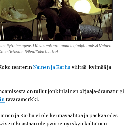
ma näyttelee upeasti Koko teatterin monologinäytelmässä Nainen
Kuva Octavian Bâlea/Koko teatteri
Koko teatterin
Nainen ja Karhu
viiltää, kylmää ja
uhoamisesta on tullut jonkinlainen ohjaaja-dramaturgi
in
tavaramerkki.
Nainen ja Karhu ei ole kermavaahtoa ja paskaa edes
ikä se oikeastaan ole pyörremyrskyn kaltainen