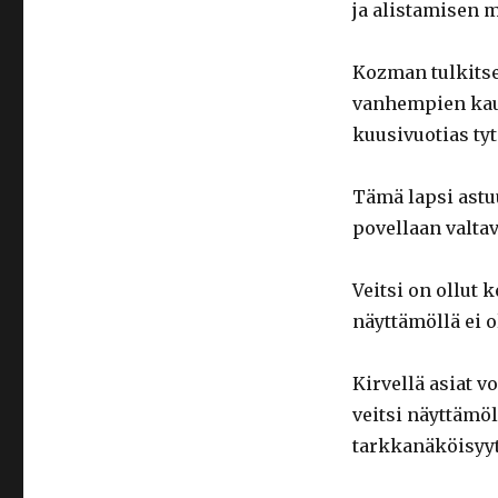
ja alistamisen m
Kozman tulkits
vanhempien kaut
kuusivuotias tyt
Tämä lapsi astu
povellaan valta
Veitsi on ollut
näyttämöllä ei o
Kirvellä asiat v
veitsi näyttämöl
tarkkanäköisyyt