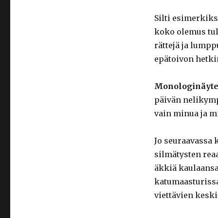
Silti esimerkik
koko olemus tul
rättejä ja lumpp
epätoivon hetki
Monologinäyt
päivän nelikym
vain minua ja m
Jo seuraavassa 
silmätysten re
äkkiä kaulaans
katumaasturissa
viettävien keski