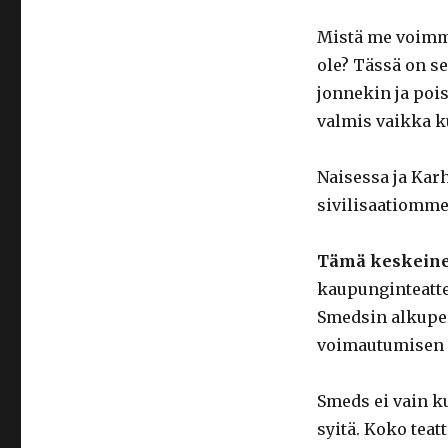
Mistä me voimme
ole? Tässä on s
jonnekin ja pois
valmis vaikka 
Naisessa ja Kar
sivilisaatiomme
Tämä keskein
kaupunginteatt
Smedsin alkupe
voimautumisen 
Smeds ei vain k
syitä. Koko tea