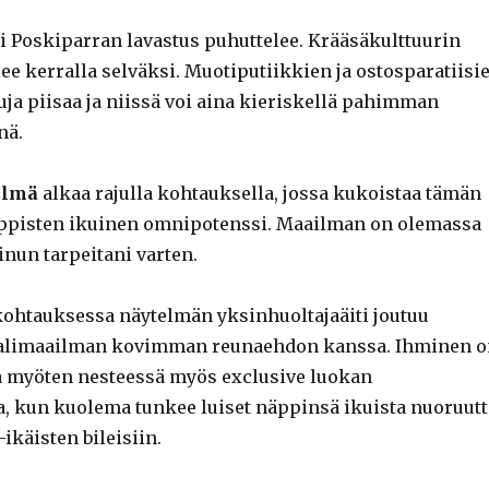
si Poskiparran lavastus puhuttelee. Krääsäkulttuurin
ee kerralla selväksi. Muotiputiikkien ja ostosparatiisi
uja piisaa ja niissä voi aina kieriskellä pahimman
nä.
elmä
alkaa rajulla kohtauksella, jossa kukoistaa tämän
ppisten ikuinen omnipotenssi. Maailman on olemassa
inun tarpeitani varten.
kohtauksessa näytelmän yksinhuoltajaäiti joutuu
aalimaailman kovimman reunaehdon kanssa. Ihminen o
a myöten nesteessä myös exclusive luokan
, kun kuolema tunkee luiset näppinsä ikuista nuoruutt
-ikäisten bileisiin.