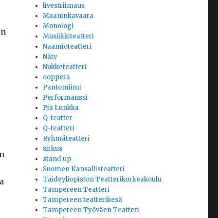
livestriimaus
Maaninkavaara
Monologi
en
Musiikkiteatteri
Naamioteatteri
Näty
Nukketeatteri
ooppera
Pantomiimi
Performanssi
Pia Lunkka
Q-teatter
Q-teatteri
Ryhmäteatteri
sirkus
n
stand up
Suomen Kansallisteatteri
Taideyliopiston Teatterikorkeakoulu
a
Tampereen Teatteri
Tampereen teatterikesä
Tampereen Työväen Teatteri