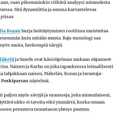
an, vaan pikemminkin viiltävä analyysi minuudesta
essa. Sitä dynamiittia ja suussa karvastelevaa
piisaa.
lla Kozan
hurja heittäytyminen rooliinsa muistuttaa
enemmän kuin mitään muuta. Raju monologi saa
myös muita, herkempiä sävyjä.
Mäkelä
ja Smeds ovat käsiohjelman mukaan ohjanneet
rina. Nainen ja Karhu on joka tapauksessa leimallisesti
a lahjakkaan naisen, Mäkelän, Kozan ja lavastaja-
 Poskiparran
näytelmä.
i paljon myös sävyjä ja nyansseja, joita minunlaiseni,
täyttävä ukko ei tavoita eikä ymmärrä, koska omaan
een perustuva tunnetason yhteys puuttuu.