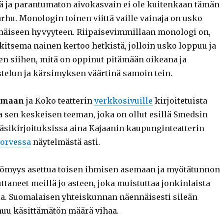
ä ja parantumaton aivokasvain ei ole kuitenkaan tämän
rhu. Monologin toinen viittä vaille vainaja on usko
äiseen hyvyyteen. Riipaisevimmillaan monologi on,
itsema nainen kertoo hetkistä, jolloin usko loppuu ja
n siihen, mitä on oppinut pitämään oikeana ja
stelun ja kärsimyksen väärtinä samoin tein.
lmaan
ja Koko teatterin
verkkosivuille
kirjoitetuista
aa sen keskeisen teeman, joka on ollut esillä Smedsin
käsikirjoituksissa aina Kajaanin kaupunginteatterin
korvessa
näytelmästä asti.
tömyys asettua toisen ihmisen asemaan ja myötätunnon
ttaneet meillä jo asteen, joka muistuttaa jonkinlaista
. Suomalaisen yhteiskunnan näennäisesti sileän
huu käsittämätön määrä vihaa.