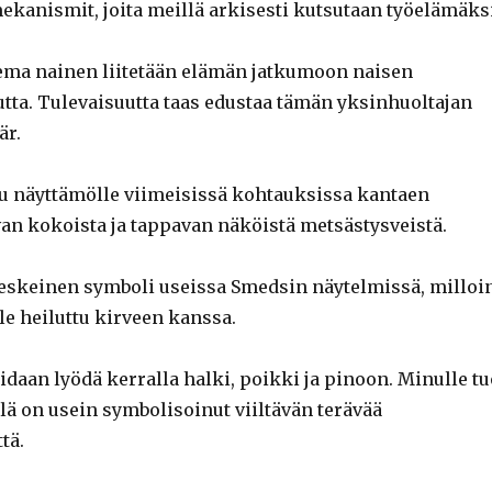
ekanismit, joita meillä arkisesti kutsutaan työelämäksi
ema nainen liitetään elämän jatkumoon naisen
ta. Tulevaisuutta taas edustaa tämän yksinhuoltajan
är.
u näyttämölle viimeisissä kohtauksissa kantaen
van kokoista ja tappavan näköistä metsästysveistä.
 keskeinen symboli useissa Smedsin näytelmissä, milloi
le heiluttu kirveen kanssa.
oidaan lyödä kerralla halki, poikki ja pinoon. Minulle tu
lä on usein symbolisoinut viiltävän terävää
tä.