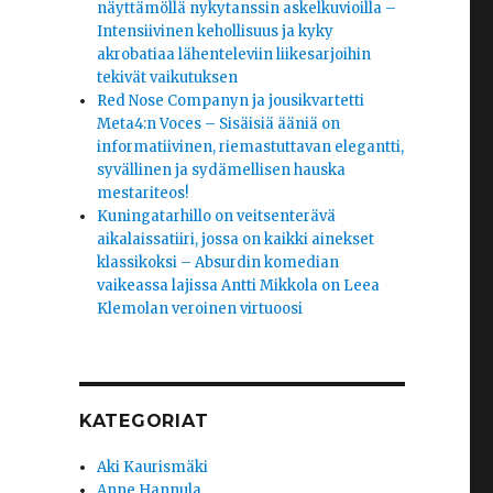
näyttämöllä nykytanssin askelkuvioilla –
Intensiivinen kehollisuus ja kyky
akrobatiaa lähenteleviin liikesarjoihin
tekivät vaikutuksen
Red Nose Companyn ja jousikvartetti
Meta4:n Voces – Sisäisiä ääniä on
informatiivinen, riemastuttavan elegantti,
syvällinen ja sydämellisen hauska
mestariteos!
Kuningatarhillo on veitsenterävä
aikalaissatiiri, jossa on kaikki ainekset
klassikoksi – Absurdin komedian
vaikeassa lajissa Antti Mikkola on Leea
Klemolan veroinen virtuoosi
KATEGORIAT
Aki Kaurismäki
Anne Hannula