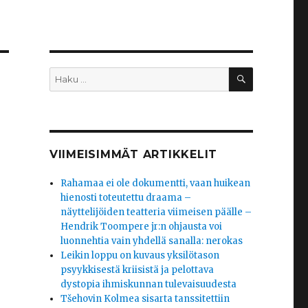
HAKU
Etsi:
VIIMEISIMMÄT ARTIKKELIT
Rahamaa ei ole dokumentti, vaan huikean
hienosti toteutettu draama –
näyttelijöiden teatteria viimeisen päälle –
Hendrik Toompere jr:n ohjausta voi
luonnehtia vain yhdellä sanalla: nerokas
Leikin loppu on kuvaus yksilötason
psyykkisestä kriisistä ja pelottava
dystopia ihmiskunnan tulevaisuudesta
Tšehovin Kolmea sisarta tanssitettiin