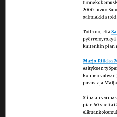
tunnekokemuska
2000-luvun Suom
salmiakkia toki 
Totta on, että
Sa
pyörremyrskyä 
kuitenkin pian 
Marjo-Riikka 
esityksen työpa
kolmen vahvan j
puvustaja
Maija
Siinä on varmast
pian 60 vuotta 
elämänkokemuks