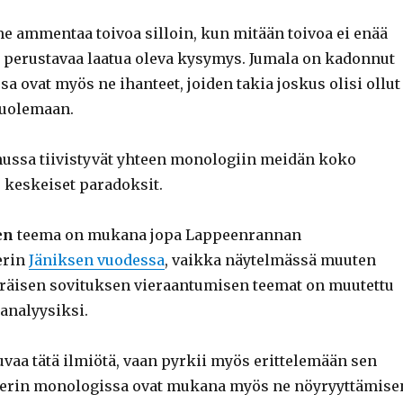
 ammentaa toivoa silloin, kun mitään toivoa ei enää
e perustavaa laatua oleva kysymys. Jumala on kadonnut
sa ovat myös ne ihanteet, joiden takia joskus olisi ollut
kuolemaan.
hussa tiivistyvät yhteen monologiin meidän koko
 keskeiset paradoksit.
en
teema on mukana jopa Lappeenrannan
erin
Jäniksen vuodessa
, vaikka näytelmässä muuten
räisen sovituksen vieraantumisen teemat on muutettu
analyysiksi.
uvaa tätä ilmiötä, vaan pyrkii myös erittelemään sen
tterin monologissa ovat mukana myös ne nöyryyttämise