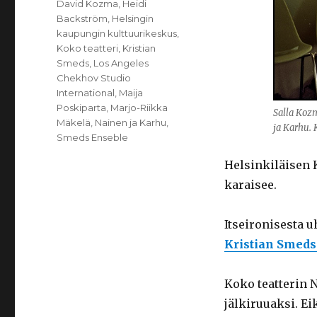
David Kozma
,
Heidi
Backström
,
Helsingin
kaupungin kulttuurikeskus
,
Koko teatteri
,
Kristian
Smeds
,
Los Angeles
Chekhov Studio
International
,
Maija
Poskiparta
,
Marjo-Riikka
Salla Koz
Mäkelä
,
Nainen ja Karhu
,
ja Karhu. 
Smeds Enseble
Helsinkiläisen 
karaisee.
Itseironisesta 
Kristian Smeds
Koko teatterin 
jälkiruuaksi. E