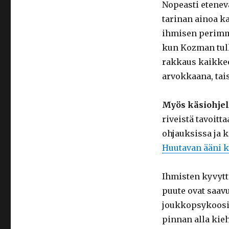
Nopeasti etenev
tarinan ainoa ka
ihmisen perimm
kun Kozman tulk
rakkaus kaikkee
arvokkaana, tai
Myös käsiohje
riveistä tavoitt
ohjauksissa ja 
Huutavan ääni 
Ihmisten kyvyt
puute ovat saavu
joukkopsykoosia
pinnan alla kie