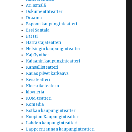
Ari Ismälä
Dokumenttiteatteri
Draama
Espoon kaupunginteatteri
Essi Santala
Farssi
Harrastajateatteri
Helsingin kaupunginteatteri
Kaj Gynther
Kajaanin kaupunginteatteri
Kansallisteatteri
Kauas pilvet karkaava
Kesäteatteri
Klockriketeatern
klovneria
KOM-teatteri
Komedia
Kotkan kaupunginteatteri
Kuopion Kaupunginteatteri
Lahden kaupunginteatteri
Lappeenrannan kaupunginteatteri