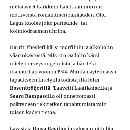
nielaisseet kaikkein halukkaimmin eri
motiiveista romanttisen rakkauden. Olof
Lagus kuolee joko parisuhde- tai
kolmiodraaman uhrina.
Harrit Thesleff kärsi morfiinin ja alkoholin
väärinkäytöstä. Nils Ero Gadolin kärsi
mielenterveysongelmista ja hän teki
itsemurhan vuonna 1944. Muilla näytelmässä
tapaukseen liitetyillä todistajilla
John
Rosenbröijerillä
,
Taavetti Laatikaisella
ja
Saara Rampasella
oli onnettomasti
päättyneen rekiretken tapahtumista vain
toisen käden tietoa.
Lavastaja
Raisa Rasilan
ja valosuunnittelija