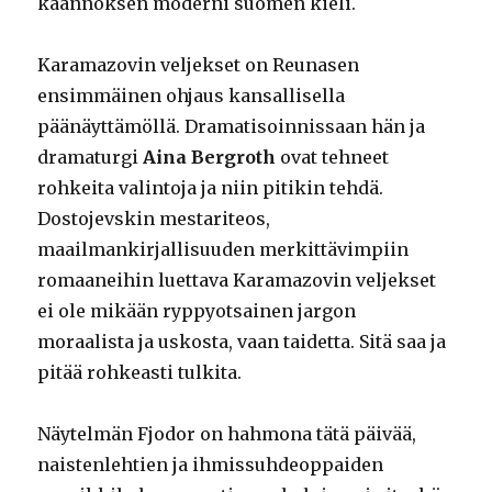
käännöksen moderni suomen kieli.
Karamazovin veljekset on Reunasen
ensimmäinen ohjaus kansallisella
päänäyttämöllä. Dramatisoinnissaan hän ja
dramaturgi
Aina Bergroth
ovat tehneet
rohkeita valintoja ja niin pitikin tehdä.
Dostojevskin mestariteos,
maailmankirjallisuuden merkittävimpiin
romaaneihin luettava Karamazovin veljekset
ei ole mikään ryppyotsainen jargon
moraalista ja uskosta, vaan taidetta. Sitä saa ja
pitää rohkeasti tulkita.
Näytelmän Fjodor on hahmona tätä päivää,
naistenlehtien ja ihmissuhdeoppaiden