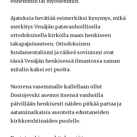
ennemmin tai myöhemmin.
Ajatuksia herättää esimerkiksi kysymys, mikä
merkitys Venäjän patavanhoillisella
ortodoksisella kirkolla maan henkiseen
takapajuisuuteen. Ortodoksinen
fundamentalismi ja räikeä sovinismi ovat
tässä Venäjän henkisessä ilmastossa saman
mitalin kaksi eri puolta.
Nuorena vasemmalle kallellaan ollut
Dostojevski asemoi itsensä vanhoilla
päivillään henkisesti näiden pitkää partaa ja
aataminaikaisia asenteita edustaneiden
kirkkoruhtinaiden puolelle.