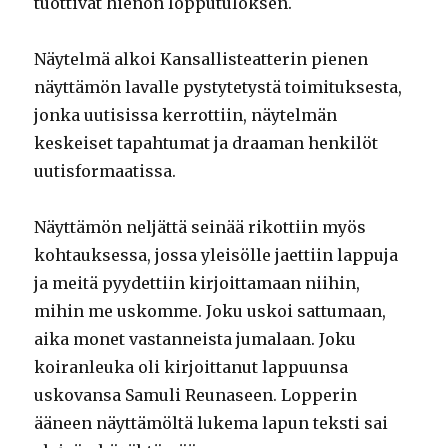
tuottivat hienon lopputuloksen.
Näytelmä alkoi Kansallisteatterin pienen
näyttämön lavalle pystytetystä toimituksesta,
jonka uutisissa kerrottiin, näytelmän
keskeiset tapahtumat ja draaman henkilöt
uutisformaatissa.
Näyttämön neljättä seinää rikottiin myös
kohtauksessa, jossa yleisölle jaettiin lappuja
ja meitä pyydettiin kirjoittamaan niihin,
mihin me uskomme. Joku uskoi sattumaan,
aika monet vastanneista jumalaan. Joku
koiranleuka oli kirjoittanut lappuunsa
uskovansa Samuli Reunaseen. Lopperin
ääneen näyttämöltä lukema lapun teksti sai