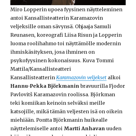
Miro Lopperin upoea fyysinen näytteleminen
antoi Kansallisteatterin Karamazovin
veljeksille oman sävynsä. Ohjaaja Samuli
Reunasen, koreografi Liisa Risun ja Lopperin
luoma roolihahmo toi näyttämölle modernin
ihmiskäsityksen, josa ihminen on
psykofyysinen kokonaisuus. Kuva Tommi
Mattila/Kansallisteatteri
Kansallisteatterin
Karamazovin veljekset
alkoi
Hannu-Pekka Björkmanin
bravuurilla Fjodor
Pavlovitš Karamazovin roolissa. Björkman
teki komiikan keinoin selväksi meille
katsojille, mikä tämän veljesten isä on oikein
miehiään. Pontta Björkmanin huikealle
näyttelemiselle antoi
Martti Anhavan
uuden