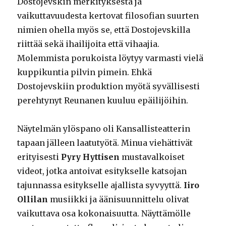
Dostojevskin merkityksestä ja
vaikuttavuudesta kertovat filosofian suurten
nimien ohella myös se, että Dostojevskilla
riittää sekä ihailijoita että vihaajia.
Molemmista porukoista löytyy varmasti vielä
kuppikuntia pilvin pimein. Ehkä
Dostojevskiin produktion myötä syvällisesti
perehtynyt Reunanen kuuluu epäilijöihin.
Näytelmän ylöspano oli Kansallisteatterin
tapaan jälleen laatutyötä. Minua viehättivät
erityisesti
Pyry Hyttisen
mustavalkoiset
videot, jotka antoivat esitykselle katsojan
tajunnassa esitykselle ajallista syvyyttä.
Iiro
Ollilan
musiikki ja äänisuunnittelu olivat
vaikuttava osa kokonaisuutta. Näyttämölle