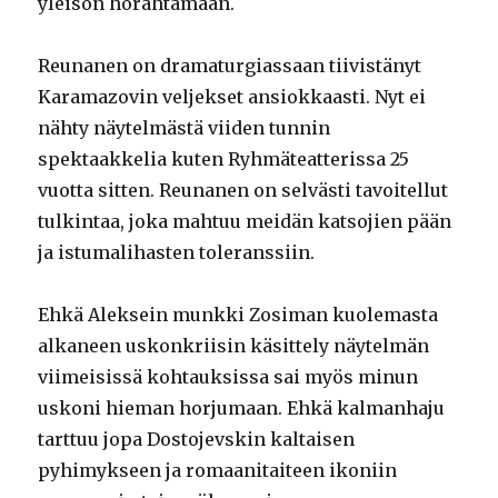
yleisön hörähtämään.
Reunanen on dramaturgiassaan tiivistänyt
Karamazovin veljekset ansiokkaasti. Nyt ei
nähty näytelmästä viiden tunnin
spektaakkelia kuten Ryhmäteatterissa 25
vuotta sitten. Reunanen on selvästi tavoitellut
tulkintaa, joka mahtuu meidän katsojien pään
ja istumalihasten toleranssiin.
Ehkä Aleksein munkki Zosiman kuolemasta
alkaneen uskonkriisin käsittely näytelmän
viimeisissä kohtauksissa sai myös minun
uskoni hieman horjumaan. Ehkä kalmanhaju
tarttuu jopa Dostojevskin kaltaisen
pyhimykseen ja romaanitaiteen ikoniin