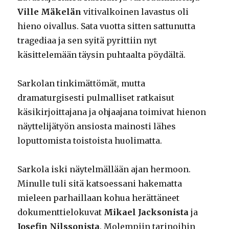
Ville Mäkelän
vitivalkoinen lavastus oli
hieno oivallus. Sata vuotta sitten sattunutta
tragediaa ja sen syitä pyrittiin nyt
käsittelemään täysin puhtaalta pöydältä.
Sarkolan tinkimättömät, mutta
dramaturgisesti pulmalliset ratkaisut
käsikirjoittajana ja ohjaajana toimivat hienon
näyttelijätyön ansiosta mainosti lähes
loputtomista toistoista huolimatta.
Sarkola iski näytelmällään ajan hermoon.
Minulle tuli sitä katsoessani hakematta
mieleen parhaillaan kohua herättäneet
dokumenttielokuvat
Mikael Jacksonista
ja
Josefin Nilssonista
. Molempiin tarinoihin