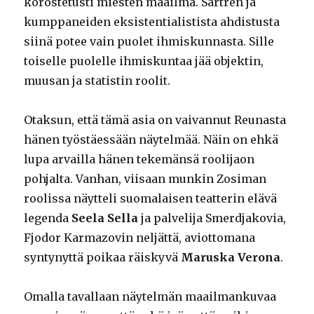
korostetusti miesten maailma. Sartren ja
kumppaneiden eksistentialistista ahdistusta
siinä potee vain puolet ihmiskunnasta. Sille
toiselle puolelle ihmiskuntaa jää objektin,
muusan ja statistin roolit.
Otaksun, että tämä asia on vaivannut Reunasta
hänen työstäessään näytelmää. Näin on ehkä
lupa arvailla hänen tekemänsä roolijaon
pohjalta. Vanhan, viisaan munkin Zosiman
roolissa näytteli suomalaisen teatterin elävä
legenda
Seela Sella
ja palvelija Smerdjakovia,
Fjodor Karmazovin neljättä, aviottomana
syntynyttä poikaa räiskyvä
Maruska Verona
.
Omalla tavallaan näytelmän maailmankuvaa