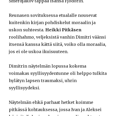
Smerdjakov tappaa isänsä Fjodorin.
Reunasen sovituksessa etualalle nousevat
kuitenkin kirjan pohdiskelut moraalin ja
uskon suhteesta.
Heikki Pitkäsen
roolihahmo, veljeksistä vanhin Dimitri väänsi
itsensä kanssa kättä siitä, voiko olla moraalia,
jos ei ole uskoa ikuisuuteen.
Dimitrin näytelmän lopussa kokema
voimakas syyllisyydentunne oli helppo tulkita
hylätyn lapsen traumaksi, uhrin
syyllisyydeksi.
Näytelmän ehkä parhaat hetket koimme
pitkässä kohtauksessa, jossa Ivan ja Aleksei