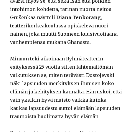
avarsi myös se, että sekä isän että poikien
intohimon kohdetta, tarinan nuorta neitoa
Grušenkaa näytteli
Diana Tenkorang
,
teatterikorkeakoulussa opiskeleva nuori
nainen, joka muutti Suomeen kuusivuotiaana
vanhempiensa mukana Ghanasta.
Minuun teki aikoinaan Ryhmäteatterin
esityksessä 25 vuotta sitten lähtemättömän
vaikutuksen se, miten terävästi Dostojevski
näki lapsuuden merkityksen ihmisen koko
elämän ja kehityksen kannalta. Hän uskoi, että
vain yksikin hyvä muisto vaikka kuinka
kaukaa lapsuudesta auttoi elämään lapsuuden
traumoista huolimatta hyvän elämän.