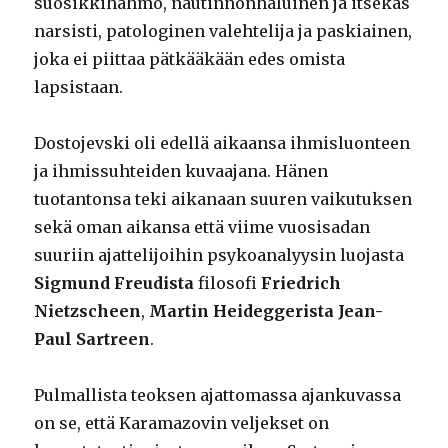
suosikkihahmo, nautinnonhaluinen ja itsekäs
narsisti, patologinen valehtelija ja paskiainen,
joka ei piittaa pätkääkään edes omista
lapsistaan.
Dostojevski oli edellä aikaansa ihmisluonteen
ja ihmissuhteiden kuvaajana. Hänen
tuotantonsa teki aikanaan suuren vaikutuksen
sekä oman aikansa että viime vuosisadan
suuriin ajattelijoihin psykoanalyysin luojasta
Sigmund Freudista
filosofi
Friedrich
Nietzscheen
,
Martin Heideggerista
Jean-
Paul Sartreen
.
Pulmallista teoksen ajattomassa ajankuvassa
on se, että Karamazovin veljekset on