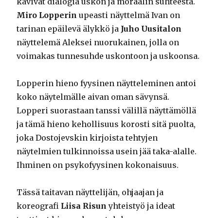
kävivät dialogia uskon ja moraalin suhteesta.
Miro Lopperin
upeasti näyttelmä Ivan on
tarinan epäilevä älykkö ja
Juho Uusitalon
näyttelemä Aleksei nuorukainen, jolla on
voimakas tunnesuhde uskontoon ja uskoonsa.
Lopperin hieno fyysinen näytteleminen antoi
koko näytelmälle aivan oman sävynsä.
Lopperi suorastaan tanssi välillä näyttämöllä
ja tämä hieno kehollisuus korosti sitä puolta,
joka Dostojevskin kirjoista tehtyjen
näytelmien tulkinnoissa usein jää taka-alalle.
Ihminen on psykofyysinen kokonaisuus.
Tässä taitavan näyttelijän, ohjaajan ja
koreografi
Liisa Risun
yhteistyö ja ideat