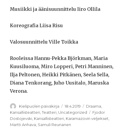
Musiikki ja äänisuunnittelu Iiro Ollila
Koreografia Liisa Risu
Valosuunnittelu Ville Toikka
Rooleissa Hannu-Pekka Björkman, Maria
Kuusiluoma, Miro Lopperi, Petri Manninen,
Ilja Peltonen, Heikki Pitkänen, Seela Sella,
Diana Tenkorang, Juho Uusitalo, Maruska
Verona.
Kirjoittaja
Julkaistu
Kategoriat
Kielipuolen päiväkirja
18.4.2019
Draama
,
Avainsanat
Kansallisteatteri
,
Teatteri
,
Uncategorized
Fjodor
Dostojevski
,
Kansallisteatteri
,
Karamazovin veljekset
,
Martti Anhava
,
Samuli Reunanen