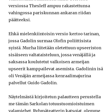
versiossa Thesleff ampuu rakastettunsa
vahingossa pariskunnan ankaran riidan
päätteeksi.
Ehkä mielenkiintoisin versio kertoo tarinan,
jossa Gadolin surmaa Olofin poliittisista
syistä. Murha liitetään oletettuun upseeriston
sisäiseen valtataisteluun, jossa venäjällä ja
saksassa koulutetut valkoisen armeijan
upseerit kamppailevat asemista. Gadolinin isä
oli Venäjän armeijassa kenraalimajurina
palvellut Guido Gadolin.
Näytelmästä kirjoitetun palautteen perustella
me tämän Sarkolan totuustuomioistuimen
valamiehet, Ryhmäteatterin katsojat, olemme