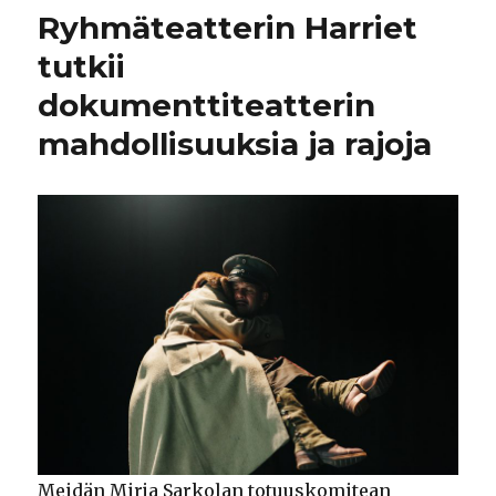
Ryhmäteatterin Harriet
tutkii
dokumenttiteatterin
mahdollisuuksia ja rajoja
Meidän Mirja Sarkolan totuuskomitean