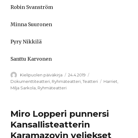
Robin Svanström
Minna Suuronen
Pyry Nikkilä
Santtu Karvonen
Kirjoittaja
Julkaistu
Kategoriat
Kielipuolen päiväkirja
24.4.2019
Avainsanat
Dokumenttiteatteri
,
Ryhmäteatteri
,
Teatteri
Harriet
,
Milja Sarkola
,
Ryhmäteatteri
Miro Lopperi punnersi
Kansallisteatterin
Karamazovin veljekset