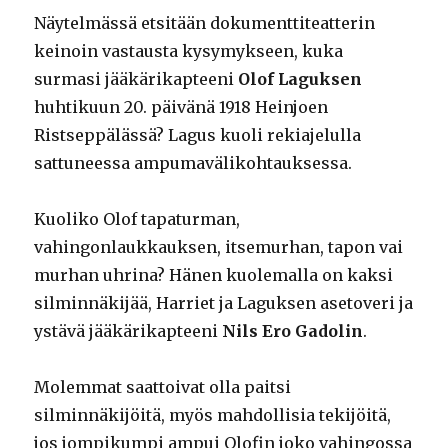
Näytelmässä etsitään dokumenttiteatterin
keinoin vastausta kysymykseen, kuka
surmasi jääkärikapteeni
Olof Laguksen
huhtikuun 20. päivänä 1918 Heinjoen
Ristseppälässä? Lagus kuoli rekiajelulla
sattuneessa ampumavälikohtauksessa.
Kuoliko Olof tapaturman,
vahingonlaukkauksen, itsemurhan, tapon vai
murhan uhrina? Hänen kuolemalla on kaksi
silminnäkijää, Harriet ja Laguksen asetoveri ja
ystävä jääkärikapteeni
Nils Ero Gadolin
.
Molemmat saattoivat olla paitsi
silminnäkijöitä, myös mahdollisia tekijöitä,
jos jompikumpi ampui Olofin joko vahingossa