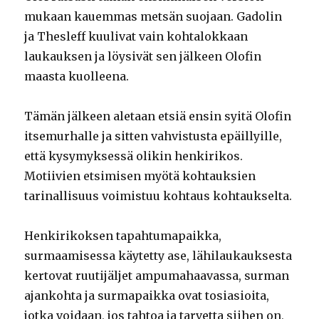
mukaan kauemmas metsän suojaan. Gadolin
ja Thesleff kuulivat vain kohtalokkaan
laukauksen ja löysivät sen jälkeen Olofin
maasta kuolleena.
Tämän jälkeen aletaan etsiä ensin syitä Olofin
itsemurhalle ja sitten vahvistusta epäillyille,
että kysymyksessä olikin henkirikos.
Motiivien etsimisen myötä kohtauksien
tarinallisuus voimistuu kohtaus kohtaukselta.
Henkirikoksen tapahtumapaikka,
surmaamisessa käytetty ase, lähilaukauksesta
kertovat ruutijäljet ampumahaavassa, surman
ajankohta ja surmapaikka ovat tosiasioita,
jotka voidaan, jos tahtoa ja tarvetta siihen on,