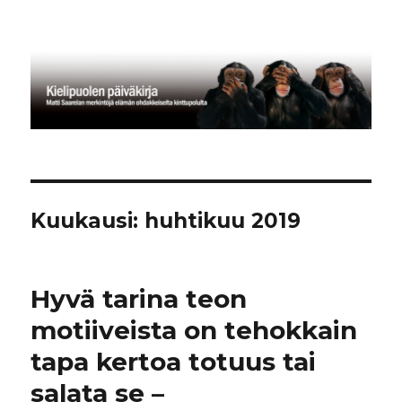
Kielipuolen päiväkirja
Kuukausi:
huhtikuu 2019
Hyvä tarina teon
motiiveista on tehokkain
tapa kertoa totuus tai
salata se –