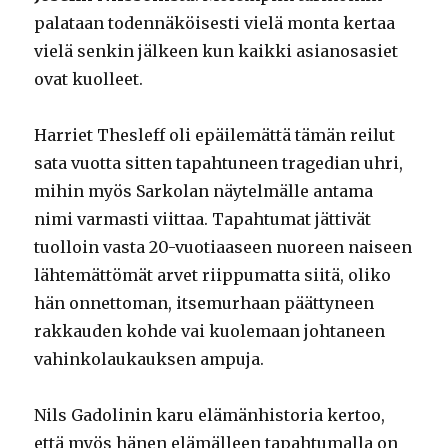
palataan todennäköisesti vielä monta kertaa
vielä senkin jälkeen kun kaikki asianosasiet
ovat kuolleet.
Harriet Thesleff oli epäilemättä tämän reilut
sata vuotta sitten tapahtuneen tragedian uhri,
mihin myös Sarkolan näytelmälle antama
nimi varmasti viittaa. Tapahtumat jättivät
tuolloin vasta 20-vuotiaaseen nuoreen naiseen
lähtemättömät arvet riippumatta siitä, oliko
hän onnettoman, itsemurhaan päättyneen
rakkauden kohde vai kuolemaan johtaneen
vahinkolaukauksen ampuja.
Nils Gadolinin karu elämänhistoria kertoo,
että myös hänen elämälleen tapahtumalla on