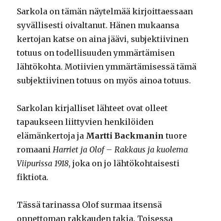
Sarkola on tämän näytelmää kirjoittaessaan
syvällisesti oivaltanut. Hänen mukaansa
kertojan katse on aina jäävi, subjektiivinen
totuus on todellisuuden ymmärtämisen
lähtökohta. Motiivien ymmärtämisessä tämä
subjektiivinen totuus on myös ainoa totuus.
Sarkolan kirjalliset lähteet ovat olleet
tapaukseen liittyvien henkilöiden
elämänkertoja ja
Martti Backmanin
tuore
romaani
Harriet ja Olof – Rakkaus ja kuolema
Viipurissa 1918
, joka on jo lähtökohtaisesti
fiktiota.
Tässä tarinassa Olof surmaa itsensä
onnettoman rakkauden takia. Toisessa