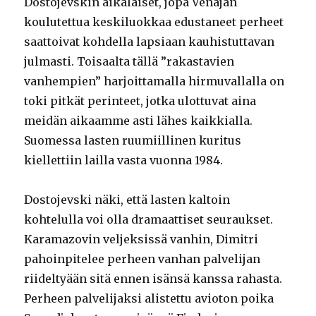
Dostojevskin aikalaiset, jopa Venäjän
koulutettua keskiluokkaa edustaneet perheet
saattoivat kohdella lapsiaan kauhistuttavan
julmasti. Toisaalta tällä ”rakastavien
vanhempien” harjoittamalla hirmuvallalla on
toki pitkät perinteet, jotka ulottuvat aina
meidän aikaamme asti lähes kaikkialla.
Suomessa lasten ruumiillinen kuritus
kiellettiin lailla vasta vuonna 1984.
Dostojevski näki, että lasten kaltoin
kohtelulla voi olla dramaattiset seuraukset.
Karamazovin veljeksissä vanhin, Dimitri
pahoinpitelee perheen vanhan palvelijan
riideltyään sitä ennen isänsä kanssa rahasta.
Perheen palvelijaksi alistettu avioton poika