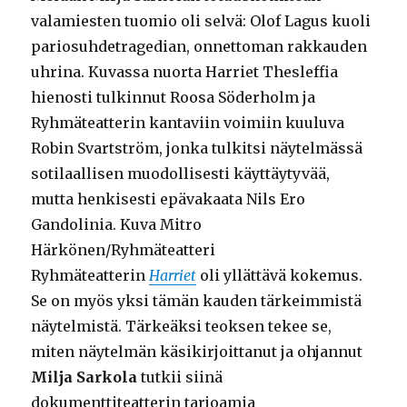
valamiesten tuomio oli selvä: Olof Lagus kuoli
pariosuhdetragedian, onnettoman rakkauden
uhrina. Kuvassa nuorta Harriet Thesleffia
hienosti tulkinnut Roosa Söderholm ja
Ryhmäteatterin kantaviin voimiin kuuluva
Robin Svartström, jonka tulkitsi näytelmässä
sotilaallisen muodollisesti käyttäytyvää,
mutta henkisesti epävakaata Nils Ero
Gandolinia. Kuva Mitro
Härkönen/Ryhmäteatteri
Ryhmäteatterin
Harriet
oli yllättävä kokemus.
Se on myös yksi tämän kauden tärkeimmistä
näytelmistä. Tärkeäksi teoksen tekee se,
miten näytelmän käsikirjoittanut ja ohjannut
Milja Sarkola
tutkii siinä
dokumenttiteatterin tarjoamia