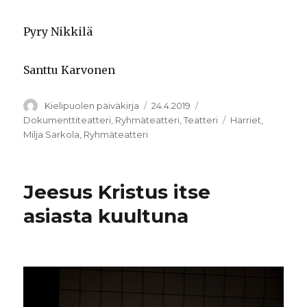
Pyry Nikkilä
Santtu Karvonen
Kirjoittaja
Julkaistu
Kategoriat
Kielipuolen päiväkirja
24.4.2019
Avainsanat
Dokumenttiteatteri
,
Ryhmäteatteri
,
Teatteri
Harriet
,
Milja Sarkola
,
Ryhmäteatteri
Jeesus Kristus itse
asiasta kuultuna