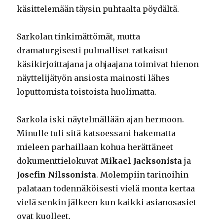
käsittelemään täysin puhtaalta pöydältä.
Sarkolan tinkimättömät, mutta
dramaturgisesti pulmalliset ratkaisut
käsikirjoittajana ja ohjaajana toimivat hienon
näyttelijätyön ansiosta mainosti lähes
loputtomista toistoista huolimatta.
Sarkola iski näytelmällään ajan hermoon.
Minulle tuli sitä katsoessani hakematta
mieleen parhaillaan kohua herättäneet
dokumenttielokuvat
Mikael Jacksonista
ja
Josefin Nilssonista
. Molempiin tarinoihin
palataan todennäköisesti vielä monta kertaa
vielä senkin jälkeen kun kaikki asianosasiet
ovat kuolleet.