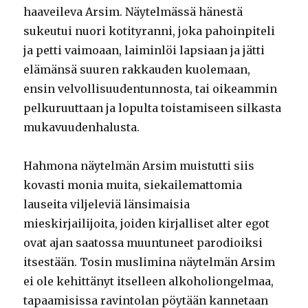
haaveileva Arsim. Näytelmässä hänestä
sukeutui nuori kotityranni, joka pahoinpiteli
ja petti vaimoaan, laiminlöi lapsiaan ja jätti
elämänsä suuren rakkauden kuolemaan,
ensin velvollisuudentunnosta, tai oikeammin
pelkuruuttaan ja lopulta toistamiseen silkasta
mukavuudenhalusta.
Hahmona näytelmän Arsim muistutti siis
kovasti monia muita, siekailemattomia
lauseita viljeleviä länsimaisia
mieskirjailijoita, joiden kirjalliset alter egot
ovat ajan saatossa muuntuneet parodioiksi
itsestään. Tosin muslimina näytelmän Arsim
ei ole kehittänyt itselleen alkoholiongelmaa,
tapaamisissa ravintolan pöytään kannetaan