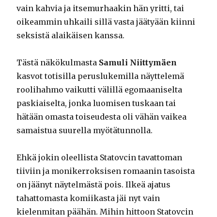
vain kahvia ja itsemurhaakin hän yritti, tai
oikeammin uhkaili sillä vasta jäätyään kiinni
seksistä alaikäisen kanssa.
Tästä näkökulmasta
Samuli Niittymäen
kasvot totisilla peruslukemilla näyttelemä
roolihahmo vaikutti välillä egomaaniselta
paskiaiselta, jonka luomisen tuskaan tai
hätään omasta toiseudesta oli vähän vaikea
samaistua suurella myötätunnolla.
Ehkä jokin oleellista Statovcin tavattoman
tiiviin ja monikerroksisen romaanin tasoista
on jäänyt näytelmästä pois. Ilkeä ajatus
tahattomasta komiikasta jäi nyt vain
kielenmitan päähän. Mihin hittoon Statovcin