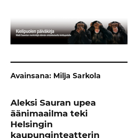
Kielipuolen päiväkirja
Avainsana:
Milja Sarkola
Aleksi Sauran upea
äänimaailma teki
Helsingin
kaupunginteatterin