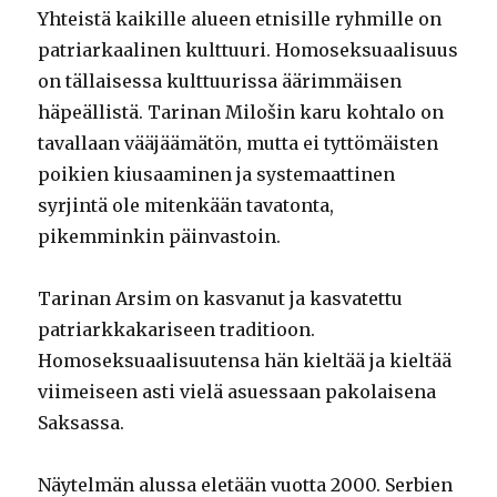
Yhteistä kaikille alueen etnisille ryhmille on
patriarkaalinen kulttuuri. Homoseksuaalisuus
on tällaisessa kulttuurissa äärimmäisen
häpeällistä. Tarinan Milošin karu kohtalo on
tavallaan vääjäämätön, mutta ei tyttömäisten
poikien kiusaaminen ja systemaattinen
syrjintä ole mitenkään tavatonta,
pikemminkin päinvastoin.
Tarinan Arsim on kasvanut ja kasvatettu
patriarkkakariseen traditioon.
Homoseksuaalisuutensa hän kieltää ja kieltää
viimeiseen asti vielä asuessaan pakolaisena
Saksassa.
Näytelmän alussa eletään vuotta 2000. Serbien