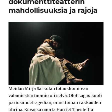
dokumenttiteatterin
mahdollisuuksia ja rajoja
Meidän Mirja Sarkolan totuuskomitean
valamiesten tuomio oli selvä: Olof Lagus kuoli
pariosuhdetragedian, onnettoman rakkauden
uhrina. Kuvassa nuorta Harriet Thesleffia