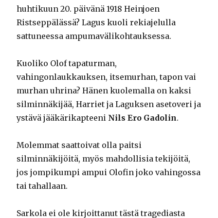
huhtikuun 20. päivänä 1918 Heinjoen
Ristseppälässä? Lagus kuoli rekiajelulla
sattuneessa ampumavälikohtauksessa.
Kuoliko Olof tapaturman,
vahingonlaukkauksen, itsemurhan, tapon vai
murhan uhrina? Hänen kuolemalla on kaksi
silminnäkijää, Harriet ja Laguksen asetoveri ja
ystävä jääkärikapteeni
Nils Ero Gadolin
.
Molemmat saattoivat olla paitsi
silminnäkijöitä, myös mahdollisia tekijöitä,
jos jompikumpi ampui Olofin joko vahingossa
tai tahallaan.
Sarkola ei ole kirjoittanut tästä tragediasta