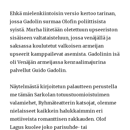
Ehkä mielenkiintoisin versio kertoo tarinan,
jossa Gadolin surmaa Olofin poliittisista
syistä. Murha liitetään oletettuun upseeriston
sisäiseen valtataisteluun, jossa venäjällä ja
saksassa koulutetut valkoisen armeijan
upseerit kamppailevat asemista. Gadolinin isä
oli Venäjän armeijassa kenraalimajurina
palvellut Guido Gadolin.
Näytelmästä kirjoitetun palautteen perustella
me tämän Sarkolan totuustuomioistuimen
valamiehet, Ryhmäteatterin katsojat, olemme
nielaisseet kaikkein halukkaimmin eri
motiiveista romanttisen rakkauden. Olof
Lagus kuolee joko parisuhde- tai