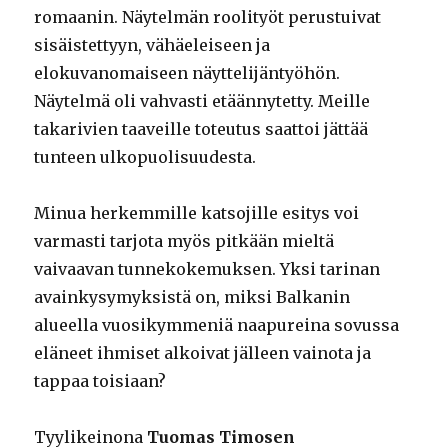
romaanin. Näytelmän roolityöt perustuivat
sisäistettyyn, vähäeleiseen ja
elokuvanomaiseen näyttelijäntyöhön.
Näytelmä oli vahvasti etäännytetty. Meille
takarivien taaveille toteutus saattoi jättää
tunteen ulkopuolisuudesta.
Minua herkemmille katsojille esitys voi
varmasti tarjota myös pitkään mieltä
vaivaavan tunnekokemuksen. Yksi tarinan
avainkysymyksistä on, miksi Balkanin
alueella vuosikymmeniä naapureina sovussa
eläneet ihmiset alkoivat jälleen vainota ja
tappaa toisiaan?
Tyylikeinona
Tuomas Timosen