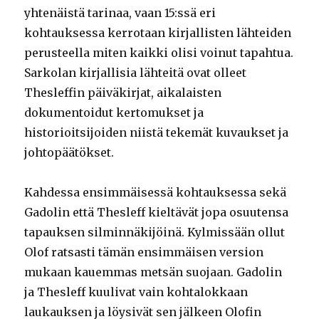
yhtenäistä tarinaa, vaan 15:ssä eri
kohtauksessa kerrotaan kirjallisten lähteiden
perusteella miten kaikki olisi voinut tapahtua.
Sarkolan kirjallisia lähteitä ovat olleet
Thesleffin päiväkirjat, aikalaisten
dokumentoidut kertomukset ja
historioitsijoiden niistä tekemät kuvaukset ja
johtopäätökset.
Kahdessa ensimmäisessä kohtauksessa sekä
Gadolin että Thesleff kieltävät jopa osuutensa
tapauksen silminnäkijöinä. Kylmissään ollut
Olof ratsasti tämän ensimmäisen version
mukaan kauemmas metsän suojaan. Gadolin
ja Thesleff kuulivat vain kohtalokkaan
laukauksen ja löysivät sen jälkeen Olofin