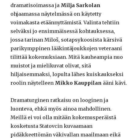
dramatisoimassa ja
Milja Sarkolan
ohjaamassa näytelmässä on käytetty
voimakasta etäännyttämistä. Valinta tehtiin
selväksi jo ensimmäisessä kohtauksessa,
jossa tarinan Miloš, sotapsykoosista kärsivä
parikymppinen lääkintäjoukkojen veteraani
tilittää kokemuksiaan. Mitä kauheampia nuo
muistot ja mielikuvat olivat, sitä
hiljaisemmaksi, lopulta lähes kuiskaukseksi
roolin näytelleen
Mikko Kauppilan
ääni kävi.
Dramaturginen ratkaisu on looginen ja
luonteva, ehkä myös ainoa mahdollinen.
Meillä ei voi olla mitään kokemusperäistä
kosketusta Statovcin kuvaamaan
pidäkkeettömän väkivallan maailmaan eikä