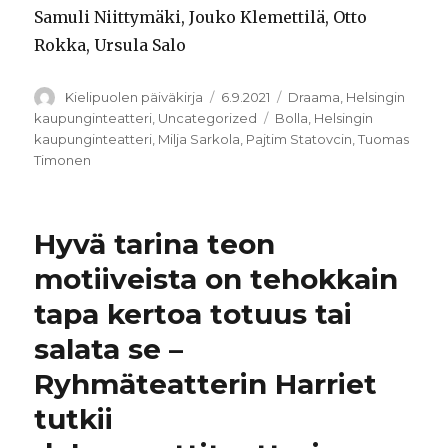
Samuli Niittymäki, Jouko Klemettilä, Otto
Rokka, Ursula Salo
Kirjoittaja
Julkaistu
Kategoriat
Kielipuolen päiväkirja
6.9.2021
Draama
,
Helsingin
Avainsanat
kaupunginteatteri
,
Uncategorized
Bolla
,
Helsingin
kaupunginteatteri
,
Milja Sarkola
,
Pajtim Statovcin
,
Tuomas
Timonen
Hyvä tarina teon
motiiveista on tehokkain
tapa kertoa totuus tai
salata se –
Ryhmäteatterin Harriet
tutkii