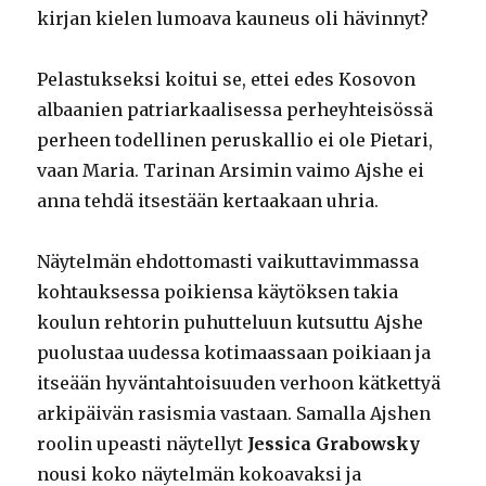
kirjan kielen lumoava kauneus oli hävinnyt?
Pelastukseksi koitui se, ettei edes Kosovon
albaanien patriarkaalisessa perheyhteisössä
perheen todellinen peruskallio ei ole Pietari,
vaan Maria. Tarinan Arsimin vaimo Ajshe ei
anna tehdä itsestään kertaakaan uhria.
Näytelmän ehdottomasti vaikuttavimmassa
kohtauksessa poikiensa käytöksen takia
koulun rehtorin puhutteluun kutsuttu Ajshe
puolustaa uudessa kotimaassaan poikiaan ja
itseään hyväntahtoisuuden verhoon kätkettyä
arkipäivän rasismia vastaan. Samalla Ajshen
roolin upeasti näytellyt
Jessica Grabowsky
nousi koko näytelmän kokoavaksi ja