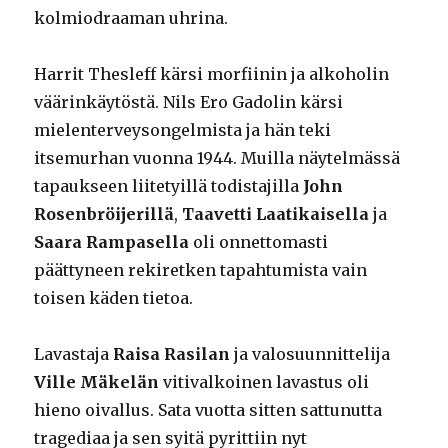
kolmiodraaman uhrina.
Harrit Thesleff kärsi morfiinin ja alkoholin
väärinkäytöstä. Nils Ero Gadolin kärsi
mielenterveysongelmista ja hän teki
itsemurhan vuonna 1944. Muilla näytelmässä
tapaukseen liitetyillä todistajilla
John
Rosenbröijerillä
,
Taavetti Laatikaisella
ja
Saara Rampasella
oli onnettomasti
päättyneen rekiretken tapahtumista vain
toisen käden tietoa.
Lavastaja
Raisa Rasilan
ja valosuunnittelija
Ville Mäkelän
vitivalkoinen lavastus oli
hieno oivallus. Sata vuotta sitten sattunutta
tragediaa ja sen syitä pyrittiin nyt