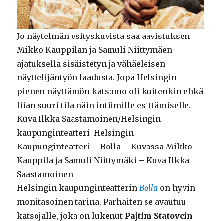
Jo näytelmän esityskuvista saa aavistuksen
Mikko Kauppilan ja Samuli Niittymäen
ajatuksella sisäistetyn ja vähäeleisen
näyttelijäntyön laadusta. Jopa Helsingin
pienen näyttämön katsomo oli kuitenkin ehkä
liian suuri tila näin intiimille esittämiselle.
Kuva Ilkka Saastamoinen/Helsingin
kaupunginteatteri Helsingin
Kaupunginteatteri – Bolla – Kuvassa Mikko
Kauppila ja Samuli Niittymäki – Kuva Ilkka
Saastamoinen
Helsingin kaupunginteatterin
Bolla
on hyvin
monitasoinen tarina. Parhaiten se avautuu
katsojalle, joka on lukenut
Pajtim Statovcin