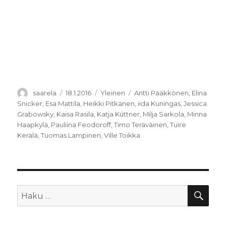
Kirjoittaja
Julkaistu
Kategoriat
Avainsanat
saarela
18.1.2016
Yleinen
Antti Pääkkönen
,
Elina
Snicker
,
Esa Mattila
,
Heikki Pitkänen
,
iida Kuningas
,
Jessica
Grabowsky
,
Kaisa Rasila
,
Katja Küttner
,
Milja Sarkola
,
Minna
Haapkylä
,
Pauliina Feodoroff
,
Timo Teräväinen
,
Tuire
Kerälä
,
Tuomas Lampinen
,
Ville Toikka
HA
Etsi: