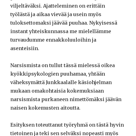
viljeltäväksi. Ajatteleminen on erittäin
työlästä ja aikaa vievää ja usein myös
tuloksettomaksi jäävää puuhaa. Nykyisessä
instant yhteiskunnassa me mielellämme
turvaudumme ennakkoluuloihin ja
asenteisiin.
Narsismista on tullut tässä mielessä oikea
kyökkipsykologien puuhamaa, yhtään
väheksymättä Junkkaalalle käsiohjelman
mukaan omakohtaisia kokemuksiaan
narsismista purkaneen nimettömäksi jäävän
naisen kokemusten aitoutta.
Esityksen toteuttanut työryhmä on tästä hyvin
tietoinen ja teki sen selväksi nopeasti myös