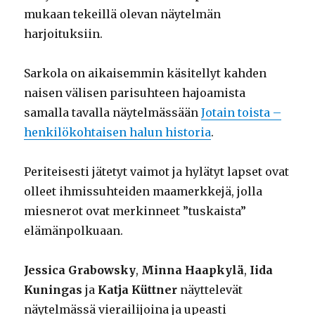
mukaan tekeillä olevan näytelmän
harjoituksiin.
Sarkola on aikaisemmin käsitellyt kahden
naisen välisen parisuhteen hajoamista
samalla tavalla näytelmässään
Jotain toista –
henkilökohtaisen halun historia
.
Periteisesti jätetyt vaimot ja hylätyt lapset ovat
olleet ihmissuhteiden maamerkkejä, jolla
miesnerot ovat merkinneet ”tuskaista”
elämänpolkuaan.
Jessica Grabowsky
,
Minna Haapkylä
,
Iida
Kuningas
ja
Katja Küttner
näyttelevät
näytelmässä vierailijoina ja upeasti