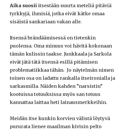
Aika suosii
itsestään suurta meteliä pitäviä
tyrkkyjä, ihmisiä, jotka eivät kätke omaa
sisäistä sankariaan vakan alle.
Itsensä brändäämisessä on tietenkin
puolensa. Oma minuus voi hävitä kokonaan
tämän kulissin taakse. Junkkaala ja Sarkola
eivät jätä tätä itsensä esillä pitämisen
problematiikkaa tähän. Jo näytelmän nimen
toinen osa on ladattu rankalla itseironialla ja
sarkasmilla. Näiden kahden ”narsistin”
kootuissa totuuksissa myös san totuus
kannattaa laittaa heti lainausmerkkeihin.
Meidän itse kunkin korvien välistä löytyvä
pururata lienee maailman kivisin pelto