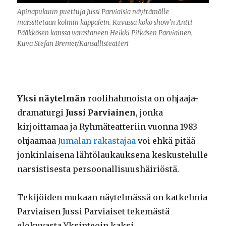
Apinapukuun puettuja Jussi Parviaisia näyttämölle
marssitetaan kolmin kappalein. Kuvassa koko show’n Antti
Pääkkösen kanssa varastaneen Heikki Pitkäsen Parviainen.
Kuva Stefan Bremer/Kansallisteatteri
Yksi näytelmän
roolihahmoista on ohjaaja-
dramaturgi
Jussi Parviainen
, jonka
kirjoittamaa ja Ryhmäteatteriin vuonna 1983
ohjaamaa
Jumalan rakastajaa
voi ehkä pitää
jonkinlaisena lähtölaukauksena keskustelulle
narsistisesta persoonallisuushäiriöstä.
Tekijöiden mukaan näytelmässä on katkelmia
Parviaisen Jussi Parviaiset tekemästä
elokuvasta Yksinteoin kaksi.