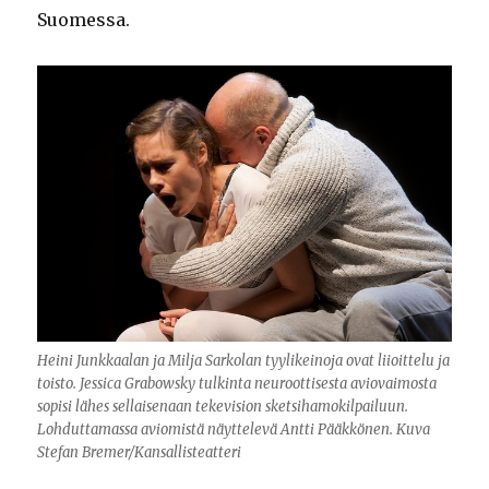
Suomessa.
Heini Junkkaalan ja Milja Sarkolan tyylikeinoja ovat liioittelu ja
toisto. Jessica Grabowsky tulkinta neuroottisesta aviovaimosta
sopisi lähes sellaisenaan tekevision sketsihamokilpailuun.
Lohduttamassa aviomistä näyttelevä Antti Pääkkönen. Kuva
Stefan Bremer/Kansallisteatteri