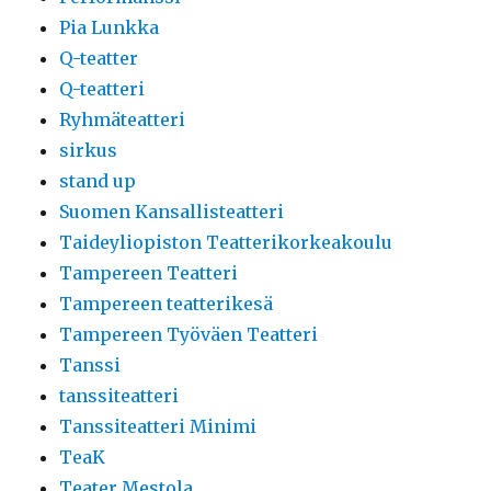
Pia Lunkka
Q-teatter
Q-teatteri
Ryhmäteatteri
sirkus
stand up
Suomen Kansallisteatteri
Taideyliopiston Teatterikorkeakoulu
Tampereen Teatteri
Tampereen teatterikesä
Tampereen Työväen Teatteri
Tanssi
tanssiteatteri
Tanssiteatteri Minimi
TeaK
Teater Mestola