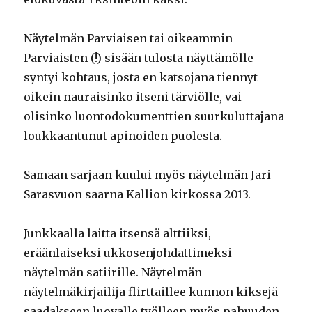
Näytelmän Parviaisen tai oikeammin
Parviaisten (!) sisään tulosta näyttämölle
syntyi kohtaus, josta en katsojana tiennyt
oikein nauraisinko itseni tärviölle, vai
olisinko luontodokumenttien suurkuluttajana
loukkaantunut apinoiden puolesta.
Samaan sarjaan kuului myös näytelmän Jari
Sarasvuon saarna Kallion kirkossa 2013.
Junkkaalla laitta itsensä alttiiksi,
eräänlaiseksi ukkosenjohdattimeksi
näytelmän satiirille. Näytelmän
näytelmäkirjailija flirttaillee kunnon kiksejä
saadakseen luovalle työlleen myös pahuuden