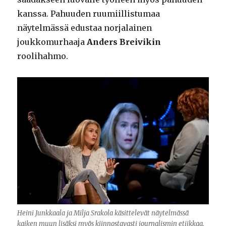
kanssa. Pahuuden ruumiillistumaa
näytelmässä edustaa norjalainen
joukkomurhaaja
Anders Breivikin
roolihahmo.
Heini Junkkaala ja Milja Srakola käsittelevät näytelmässä
kaiken muun lisäksi myös kiinnostavasti journalismin etiikkaa.