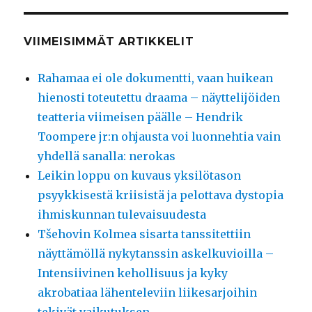
VIIMEISIMMÄT ARTIKKELIT
Rahamaa ei ole dokumentti, vaan huikean
hienosti toteutettu draama – näyttelijöiden
teatteria viimeisen päälle – Hendrik
Toompere jr:n ohjausta voi luonnehtia vain
yhdellä sanalla: nerokas
Leikin loppu on kuvaus yksilötason
psyykkisestä kriisistä ja pelottava dystopia
ihmiskunnan tulevaisuudesta
Tšehovin Kolmea sisarta tanssitettiin
näyttämöllä nykytanssin askelkuvioilla –
Intensiivinen kehollisuus ja kyky
akrobatiaa lähenteleviin liikesarjoihin
tekivät vaikutuksen