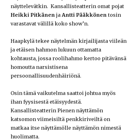
näyttelevätkin. Kansallisteatterin omat pojat
Heikki Pitkänen
ja
Antti Pääkkönen
tosin
varastavat välillä koko show’n.
Haapkylä tekee näytelmän kirjailijasta viileän
ja etäisen hahmon lukuun ottamatta
kohtausta, jossa roolihahmo kertoo pitävänsä
homoutta narsistisena
persoonallisuudenhäiriönä.
Osin tämä vaikutelma saattoi johtua myös
ihan fyysisestä etäisyydestä.
Kansallisteatterin Pienen näyttämön
katsomon viimeisiltä penkkiriveiltä on
matkaa itse näyttämölle näyttämön nimestä
huolimatta.