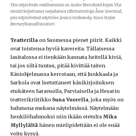
Yksi näytelmän roolihamoista on Ander Breivikistä kirjan Yksi
meistä kirjoittanut norjalainen tähtitoimittaja Åsne Seierstad,
jota näytelmässä näyttelee Jessica Grabowsky. Kuva Stefan
Bremer/Kansallisteatteri
Teatterilla
on Suomessa pienet piirit. Kaikki
ovat toistensa hyviä kavereita. Tällaisessa
lasitalossa ei tienkään kannata heitellä kiviä,
tai jos siltä tuntuu, pitää kivittää taiten.
Käsiohjelmassa kerrotaan, että Junkkaala ja
Sarkola ovat luetuttaneet käsikirjoituksen
etukäteen Saravuolla, Parviaisella ja Hesarin
teatterikriitikko
Suna Vuorella
, joka myös on
hahmona mukana näytelmässä. Näytelmään
henkilöhahmoksi niin ikään otetulta
Mika
Myllylältä
hänen mielipidettään ei ole enää
voitu kysyä.