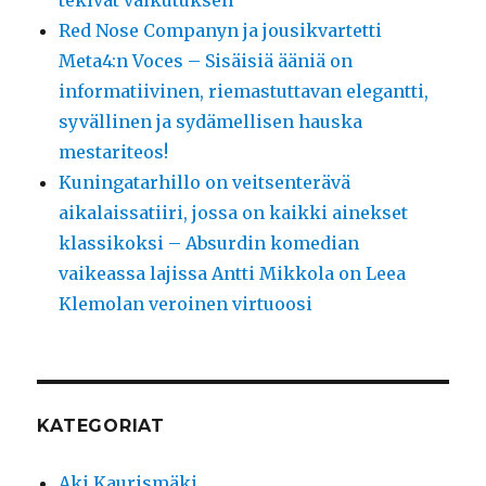
Red Nose Companyn ja jousikvartetti
Meta4:n Voces – Sisäisiä ääniä on
informatiivinen, riemastuttavan elegantti,
syvällinen ja sydämellisen hauska
mestariteos!
Kuningatarhillo on veitsenterävä
aikalaissatiiri, jossa on kaikki ainekset
klassikoksi – Absurdin komedian
vaikeassa lajissa Antti Mikkola on Leea
Klemolan veroinen virtuoosi
KATEGORIAT
Aki Kaurismäki