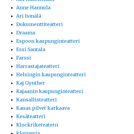
Anne Hannula
Ari Ismälä
Dokumenttiteatteri
Draama
Espoon kaupunginteatteri
Essi Santala
Farssi
Harrastajateatteri
Helsingin kaupunginteatteri
Kaj Gynther
Kajaanin kaupunginteatteri
Kansallisteatteri
Kauas pilvet karkaava
Kesäteatteri
Klockriketeatern
klovneria