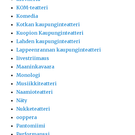
KOM-teatteri
Komedia
Kotkan kaupunginteatteri
Kuopion Kaupunginteatteri
Lahden kaupunginteatteri
Lappeenrannan kaupunginteatteri
livestriimaus
Maaninkavaara
Monologi
Musiikkiteatteri
Naamioteatteri
Näty
Nukketeatteri
ooppera
Pantomiimi
Performanssi