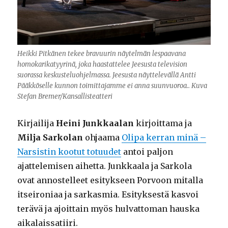
Heikki Pitkänen tekee bravuurin näytelmän lespaavana
homokarikatyyrinä, joka haastattelee Jeesusta television
suorassa keskusteluohjelmassa. Jeesusta näyttelevällä Antti
Pääkköselle kunnon toimittajamme ei anna suunvuoroa.. Kuva
Stefan Bremer/Kansallisteatteri
Kirjailija
Heini Junkkaalan
kirjoittama ja
Milja Sarkolan
ohjaama
Olipa kerran minä –
Narsistin kootut totuudet
antoi paljon
ajattelemisen aihetta. Junkkaala ja Sarkola
ovat annostelleet esitykseen Porvoon mitalla
itseironiaa ja sarkasmia. Esityksestä kasvoi
terävä ja ajoittain myös hulvattoman hauska
aikalaissatiiri.