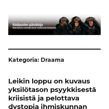
Kielipuolen päiväkirja
Kategoria:
Draama
Leikin loppu on kuvaus
yksilötason psyykkisestä
kriisistä ja pelottava
dystopia ihmiskunnan