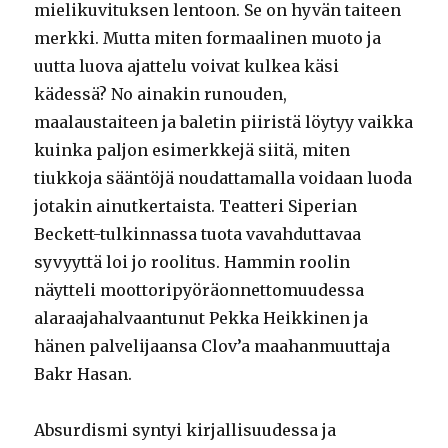
mielikuvituksen lentoon. Se on hyvän taiteen
merkki. Mutta miten formaalinen muoto ja
uutta luova ajattelu voivat kulkea käsi
kädessä? No ainakin runouden,
maalaustaiteen ja baletin piiristä löytyy vaikka
kuinka paljon esimerkkejä siitä, miten
tiukkoja sääntöjä noudattamalla voidaan luoda
jotakin ainutkertaista. Teatteri Siperian
Beckett-tulkinnassa tuota vavahduttavaa
syvyyttä loi jo roolitus. Hammin roolin
näytteli moottoripyöräonnettomuudessa
alaraajahalvaantunut Pekka Heikkinen ja
hänen palvelijaansa Clov’a maahanmuuttaja
Bakr Hasan.
Absurdismi syntyi kirjallisuudessa ja