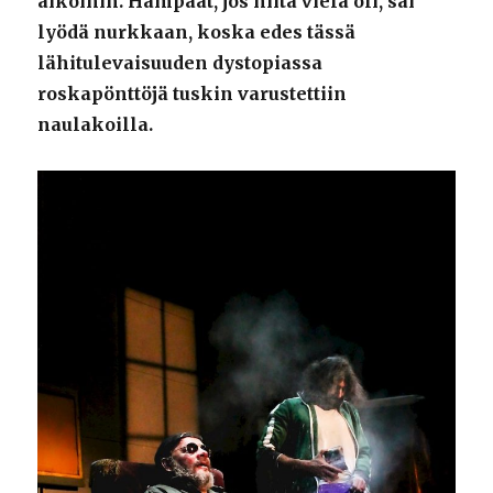
aikoihin. Hampaat, jos niitä vielä oli, sai
lyödä nurkkaan, koska edes tässä
lähitulevaisuuden dystopiassa
roskapönttöjä tuskin varustettiin
naulakoilla.