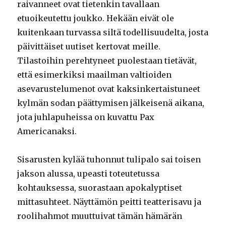
raivanneet ovat tietenkin tavallaan
etuoikeutettu joukko. Hekään eivät ole
kuitenkaan turvassa siltä todellisuudelta, josta
päivittäiset uutiset kertovat meille.
Tilastoihin perehtyneet puolestaan tietävät,
että esimerkiksi maailman valtioiden
asevarustelumenot ovat kaksinkertaistuneet
kylmän sodan päättymisen jälkeisenä aikana,
jota juhlapuheissa on kuvattu Pax
Americanaksi.
Sisarusten kylää tuhonnut tulipalo sai toisen
jakson alussa, upeasti toteutetussa
kohtauksessa, suorastaan apokalyptiset
mittasuhteet. Näyttämön peitti teatterisavu ja
roolihahmot muuttuivat tämän hämärän