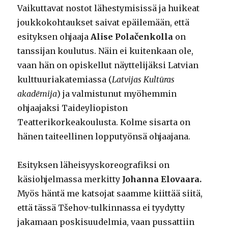
Vaikuttavat nostot lähestymisissä ja huikeat
joukkokohtaukset saivat epäilemään, että
esityksen ohjaaja
Alise Polačenkolla
on
tanssijan koulutus. Näin ei kuitenkaan ole,
vaan hän on opiskellut näyttelijäksi Latvian
kulttuuriakatemiassa (
Latvijas Kultūras
akadēmija
) ja valmistunut myöhemmin
ohjaajaksi Taideyliopiston
Teatterikorkeakoulusta. Kolme sisarta on
hänen taiteellinen lopputyönsä ohjaajana.
Esityksen läheisyyskoreografiksi on
käsiohjelmassa merkitty
Johanna Elovaara.
Myös häntä me katsojat saamme kiittää siitä,
että tässä Tšehov-tulkinnassa ei tyydytty
jakamaan poskisuudelmia, vaan pussattiin