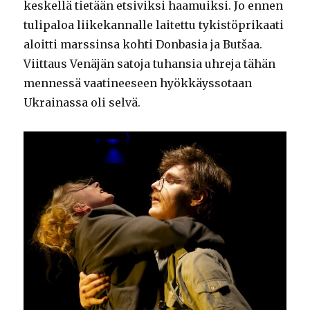
keskellä tietään etsiviksi haamuiksi. Jo ennen
tulipaloa liikekannalle laitettu tykistöprikaati
aloitti marssinsa kohti Donbasia ja Butšaa.
Viittaus Venäjän satoja tuhansia uhreja tähän
mennessä vaatineeseen hyökkäyssotaan
Ukrainassa oli selvä.