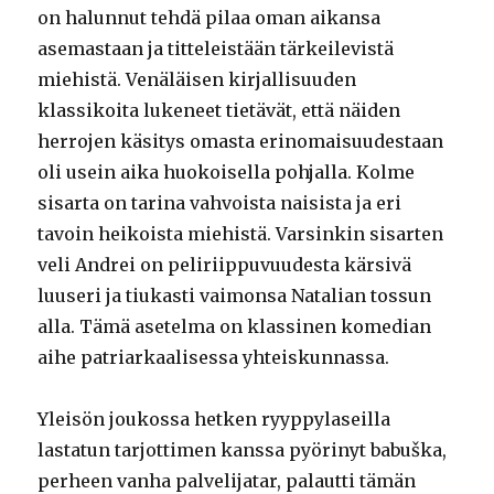
on halunnut tehdä pilaa oman aikansa
asemastaan ja titteleistään tärkeilevistä
miehistä. Venäläisen kirjallisuuden
klassikoita lukeneet tietävät, että näiden
herrojen käsitys omasta erinomaisuudestaan
oli usein aika huokoisella pohjalla. Kolme
sisarta on tarina vahvoista naisista ja eri
tavoin heikoista miehistä. Varsinkin sisarten
veli Andrei on peliriippuvuudesta kärsivä
luuseri ja tiukasti vaimonsa Natalian tossun
alla. Tämä asetelma on klassinen komedian
aihe patriarkaalisessa yhteiskunnassa.
Yleisön joukossa hetken ryyppylaseilla
lastatun tarjottimen kanssa pyörinyt babuška,
perheen vanha palvelijatar, palautti tämän