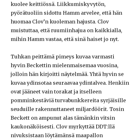
kuolee keittiössä. Liikkumiskyvytön,
pyörätuoliin sidottu Hamm arvelee, että hän
huomaa Clov’n kuoleman hajusta. Clov
muistuttaa, että ruumiinhajua on kaikkialla,
mihin Hamm vastaa, että sinä haiset jo nyt.
Tuhkan peittämä pimeys kuvaa varmasti
hyvin Beckettin mielenmaisemaa vuosina,
jolloin hän kirjoitti näytelmää. Yhtä hyvin se
kuvaa ydinsotaa seuraavaa ydintalvea. Henkiin
ovat jääneet vain torakat ja itselleen
pomminkestäviä turvabunkkereita syrjäisille
seuduille rakennuttaneet miljardöörit. Tosin
Beckett on ampunut alas tämänkin vitsin
kaukonäköisesti. Clov myrkyttää DDT:llä
nivuksistaan löytämänsä maapallon