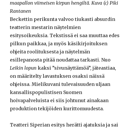
maapallon viimeisen kirpun hengiltä.
Kuva (c) Piki
Rantanen
Beckettin perikunta valvoo tiukasti absurdin
teatterin mestarin näytelmien
esitysoikeuksia. Tekstissä ei saa muuttaa edes
pilkun paikkaa, ja myös käsikirjoituksen
ohjeita roolituksesta ja näytelmän
esillepanosta pitää noudattaa tarkasti. Nuo
Leikin lopun
kaksi ”sivunäyttämöä”, jäteastiaa,
on määritelty lavastuksen osaksi näissä
ohjeissa. Mielikuvani tulevaisuuden uljaan
kansallispopulistisen Suomen
hoivapalveluista ei siis johtunut ainakaan
produktion tekijöiden kurittomuudesta.
Teatteri Siperian esitys herätti ajatuksia ja sai