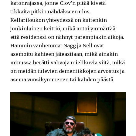
katonrajassa, jonne Clov’n pitää kivetä
tikkaita pitkin nähdäkseen ulos.
Kellariloukon yhteydessä on kuitenkin
jonkinlainen keittiö, mikä antoi ymmärtää,
että residenssi on nähnyt parempiakin aikoja.
Hammin vanhemmat Nagg ja Nell ovat
asemoitu kahteen jäteastiaan, mikä ainakin
minussa herätti vahvoja mielikuvia siitä, mikä
on meidän tulevien dementikkojen arvostus ja
asema vuosikymmenen tai kahden päästä.