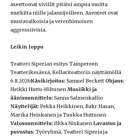
aseettomat siviilit pitäisi ampua muitta
mutkitta niille jalansijoilleen. Asenteet ovat
mustavalkoisia ja verenhimoisen
aggressiivisia.
Leikin loppu
Teatteri Siperian esitys Tampereen
Teatterikesässä, Kellariteatterin näyttämöllä
6.8.2026
Käsikirjoitus:
Samuel Beckett
Ohjaus:
Heikki Huttu-Hiltunen
Musiikki ja
äänisuunnittelu:
Sanna Salmenkallio
Näyttelijät:
Pekka Heikkinen, Bakr Hasan,
Marika Heiskanen ja Tuukka Huttunen
Valosuunnittelu:
Ilkka Niskanen
Lavastus ja
puvustus:
Työryhmä, Teatteri Siperia ja