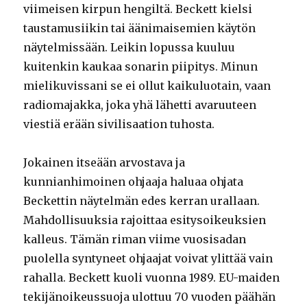
viimeisen kirpun hengiltä. Beckett kielsi
taustamusiikin tai äänimaisemien käytön
näytelmissään. Leikin lopussa kuuluu
kuitenkin kaukaa sonarin piipitys. Minun
mielikuvissani se ei ollut kaikuluotain, vaan
radiomajakka, joka yhä lähetti avaruuteen
viestiä erään sivilisaation tuhosta.
Jokainen itseään arvostava ja
kunnianhimoinen ohjaaja haluaa ohjata
Beckettin näytelmän edes kerran urallaan.
Mahdollisuuksia rajoittaa esitysoikeuksien
kalleus. Tämän riman viime vuosisadan
puolella syntyneet ohjaajat voivat ylittää vain
rahalla. Beckett kuoli vuonna 1989. EU-maiden
tekijänoikeussuoja ulottuu 70 vuoden päähän