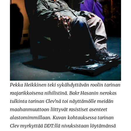
Pekka Heikkinen teki sykähdyttävän roolin tarinan
raajarikkoisena nihilistinä. Bakr Hasanin nerokas
tulkinta tarinan Clev’nä toi näyttämölle meidän
maahanmuuttoon liittyvät rasistiset asenteet
alastomimmillaan. Kuvan kohtauksessa tarinan
Clev myrkyttää DDT:llä nivuksistaan löytämänsä