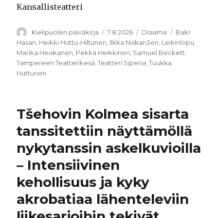
Kansallisteatteri
Kirjoittaja
Julkaistu
Kategoriat
Avainsanat
Kielipuolen päiväkirja
7.8.2026
Draama
Bakr
Hasan
,
Heikki Huttu-Hiltunen
,
Ilkka Niskan3en
,
Leikinlopu
,
Marika Heiskanen
,
Pekka Heikkinen
,
Samuel Beckett
,
Tampereen Teatterikesä
,
Teatteri Siperia
,
Tuukka
Huttunen
Tšehovin Kolmea sisarta
tanssitettiin näyttämöllä
nykytanssin askelkuvioilla
– Intensiivinen
kehollisuus ja kyky
akrobatiaa lähenteleviin
liikesarjoihin tekivät