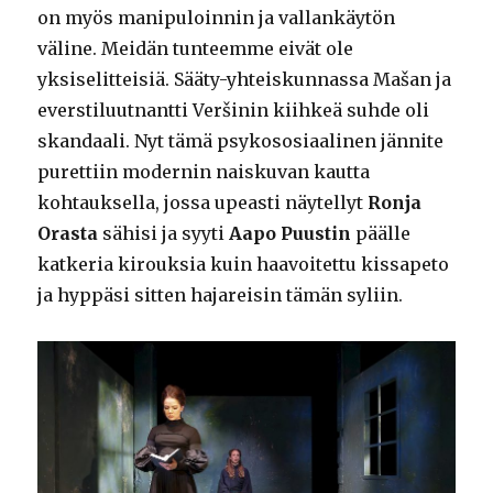
on myös manipuloinnin ja vallankäytön
väline. Meidän tunteemme eivät ole
yksiselitteisiä. Sääty-yhteiskunnassa Mašan ja
everstiluutnantti Veršinin kiihkeä suhde oli
skandaali. Nyt tämä psykososiaalinen jännite
purettiin modernin naiskuvan kautta
kohtauksella, jossa upeasti näytellyt
Ronja
Orasta
sähisi ja syyti
Aapo Puustin
päälle
katkeria kirouksia kuin haavoitettu kissapeto
ja hyppäsi sitten hajareisin tämän syliin.