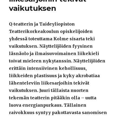
vaikutuksen
Q-teatterin ja Taideyliopiston
Teatterikorkeakoulun opiskelijoiden
yhdessä toteuttama Kolme sisarta teki
vaikutuksen. Näyttelijöiden fyysinen
läsnäolo ja ilmaisuvoimainen liikekieli
toivat mieleen nykytanssin. Näyttelijöiden
erittäin intensiivinen kehollisuus,
liikkeiden plastisuus ja kyky akrobatiaa
lähenteleviin liikesarjoihin tekivät
vaikutuksen. Juuri tällaista nuorten
tekemän teatterin pitääkin olla – uutta
luova energianpurkaus. Tällainen
raivokkuus syntyy pakottavasta sanomisen