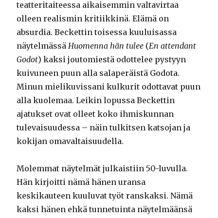
teatteritaiteessa aikaisemmin valtavirtaa
olleen realismin kritiikkinä. Elämä on
absurdia. Beckettin toisessa kuuluisassa
näytelmässä
Huomenna hän tulee
(
En attendant
Godot
) kaksi joutomiestä odottelee pystyyn
kuivuneen puun alla salaperäistä Godota.
Minun mielikuvissani kulkurit odottavat puun
alla kuolemaa. Leikin lopussa Beckettin
ajatukset ovat olleet koko ihmiskunnan
tulevaisuudessa – näin tulkitsen katsojan ja
kokijan omavaltaisuudella.
Molemmat näytelmät julkaistiin 50-luvulla.
Hän kirjoitti nämä hänen uransa
keskikauteen kuuluvat työt ranskaksi. Nämä
kaksi hänen ehkä tunnetuinta näytelmäänsä