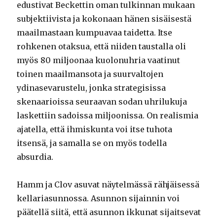
edustivat Beckettin oman tulkinnan mukaan
subjektiivista ja kokonaan hänen sisäisestä
maailmastaan kumpuavaa taidetta. Itse
rohkenen otaksua, että niiden taustalla oli
myös 80 miljoonaa kuolonuhria vaatinut
toinen maailmansota ja suurvaltojen
ydinasevarustelu, jonka strategisissa
skenaarioissa seuraavan sodan uhrilukuja
laskettiin sadoissa miljoonissa. On realismia
ajatella, että ihmiskunta voi itse tuhota
itsensä, ja samalla se on myös todella
absurdia.
Hamm ja Clov asuvat näytelmässä rähjäisessä
kellariasunnossa. Asunnon sijainnin voi
päätellä siitä, että asunnon ikkunat sijaitsevat