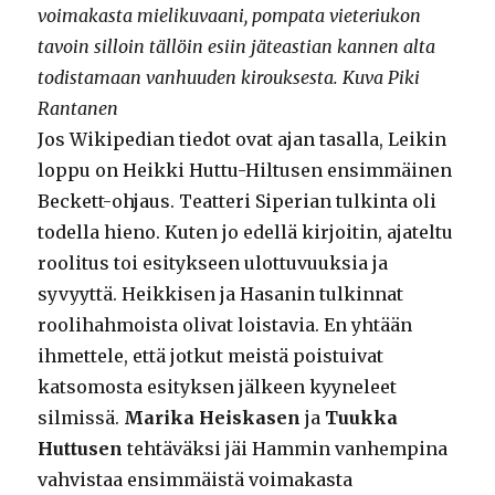
voimakasta mielikuvaani, pompata vieteriukon
tavoin silloin tällöin esiin jäteastian kannen alta
todistamaan vanhuuden kirouksesta. Kuva Piki
Rantanen
Jos Wikipedian tiedot ovat ajan tasalla, Leikin
loppu on Heikki Huttu-Hiltusen ensimmäinen
Beckett-ohjaus. Teatteri Siperian tulkinta oli
todella hieno. Kuten jo edellä kirjoitin, ajateltu
roolitus toi esitykseen ulottuvuuksia ja
syvyyttä. Heikkisen ja Hasanin tulkinnat
roolihahmoista olivat loistavia. En yhtään
ihmettele, että jotkut meistä poistuivat
katsomosta esityksen jälkeen kyyneleet
silmissä.
Marika Heiskasen
ja
Tuukka
Huttusen
tehtäväksi jäi Hammin vanhempina
vahvistaa ensimmäistä voimakasta