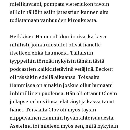
mielikuvaani, pompata vieteriukon tavoin
silloin tällöin esiin jäteastian kannen alta
todistamaan vanhuuden kirouksesta.
Heikkisen Hamm oli dominoiva, katkera
nihilisti, jonka ulostulot olivat hänelle
itselleen ehkä huumoria. Tällaisiin
tyyppeihin törmää nykyisin tämän tästä
podcastien kaikkitietävinä vetäjinä. Beckett
oli tässäkin edellä aikaansa. Toisaalta
Hammissa on ainakin joskus ollut humaani
inhimillinen puolensa. Hän oli ottanut Clov’n
jo lapsena hoiviinsa, elättänyt ja kasvattanut
hänet. Toisaalta Clov oli myös täysin
riippuvainen Hammin hyväntahtoisuudesta.
Asetelma toi mieleen myös sen, mitä nykyisin