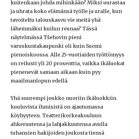
kuitenkaan johda mihinkään? Miksi uurastaa
ja uhrata koko elämänsä työlle ja uralle, kun
tavoiteltu talouskasvu vie meitä yhä
lähemmäksi kuilun reunaa? Tässä
näytelmässä Tšehovin pieni
varuskuntakaupunki oli kuin Suomi
pienoiskoossa. Alle 25-vuotiaiden työttömyys
on reilusti yli 20 prosenttia, vaikka ikäluokat
pienenevät samaan aikaan kuin pyy
maailmanlopun edellä.
Yhä suurempi joukko nuoriin ikäluokkiin
kuuluvista ihmisistä on ajautumassa
köyhyyteen. Teatterikorkeakouluun
ahkeruutensa ja lahjakkuutensa avulla
tuhansien hakijoiden joukosta tiensä