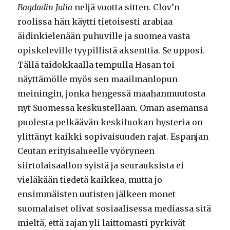
Bagdadin Julia
neljä vuotta sitten. Clov’n
roolissa hän käytti tietoisesti arabiaa
äidinkielenään puhuville ja suomea vasta
opiskeleville tyypillistä aksenttia. Se upposi.
Tällä taidokkaalla tempulla Hasan toi
näyttämölle myös sen maailmanlopun
meiningin, jonka hengessä maahanmuutosta
nyt Suomessa keskustellaan. Oman asemansa
puolesta pelkäävän keskiluokan hysteria on
ylittänyt kaikki sopivaisuuden rajat. Espanjan
Ceutan erityisalueelle vyöryneen
siirtolaisaallon syistä ja seurauksista ei
vieläkään tiedetä kaikkea, mutta jo
ensimmäisten uutisten jälkeen monet
suomalaiset olivat sosiaalisessa mediassa sitä
mieltä, että rajan yli laittomasti pyrkivät