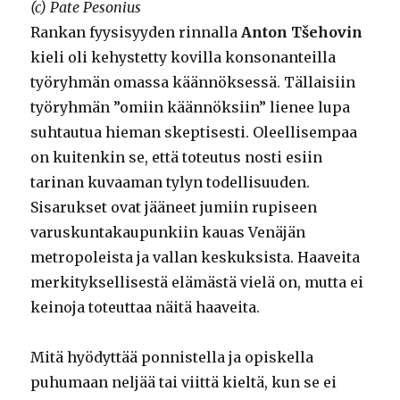
(c) Pate Pesonius
Rankan fyysisyyden rinnalla
Anton Tšehovin
kieli oli kehystetty kovilla konsonanteilla
työryhmän omassa käännöksessä. Tällaisiin
työryhmän ”omiin käännöksiin” lienee lupa
suhtautua hieman skeptisesti. Oleellisempaa
on kuitenkin se, että toteutus nosti esiin
tarinan kuvaaman tylyn todellisuuden.
Sisarukset ovat jääneet jumiin rupiseen
varuskuntakaupunkiin kauas Venäjän
metropoleista ja vallan keskuksista. Haaveita
merkityksellisestä elämästä vielä on, mutta ei
keinoja toteuttaa näitä haaveita.
Mitä hyödyttää ponnistella ja opiskella
puhumaan neljää tai viittä kieltä, kun se ei