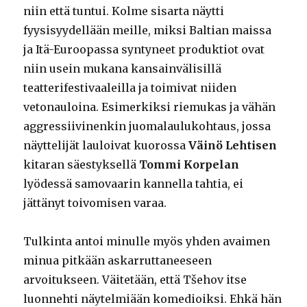
niin että tuntui. Kolme sisarta näytti
fyysisyydellään meille, miksi Baltian maissa
ja Itä-Euroopassa syntyneet produktiot ovat
niin usein mukana kansainvälisillä
teatterifestivaaleilla ja toimivat niiden
vetonauloina. Esimerkiksi riemukas ja vähän
aggressiivinenkin juomalaulukohtaus, jossa
näyttelijät lauloivat kuorossa
Väinö Lehtisen
kitaran säestyksellä
Tommi Korpelan
lyödessä samovaarin kannella tahtia, ei
jättänyt toivomisen varaa.
Tulkinta antoi minulle myös yhden avaimen
minua pitkään askarruttaneeseen
arvoitukseen. Väitetään, että Tšehov itse
luonnehti näytelmiään komedioiksi. Ehkä hän