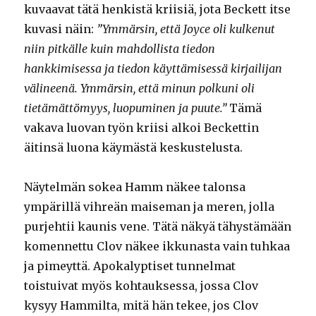
kuvaavat tätä henkistä kriisiä, jota Beckett itse
kuvasi näin:
”Ymmärsin, että Joyce oli kulkenut
niin pitkälle kuin mahdollista tiedon
hankkimisessa ja tiedon käyttämisessä kirjailijan
välineenä. Ymmärsin, että minun polkuni oli
tietämättömyys, luopuminen ja puute.”
Tämä
vakava luovan työn kriisi alkoi Beckettin
äitinsä luona käymästä keskustelusta.
Näytelmän sokea Hamm näkee talonsa
ympärillä vihreän maiseman ja meren, jolla
purjehtii kaunis vene. Tätä näkyä tähystämään
komennettu Clov näkee ikkunasta vain tuhkaa
ja pimeyttä. Apokalyptiset tunnelmat
toistuivat myös kohtauksessa, jossa Clov
kysyy Hammilta, mitä hän tekee, jos Clov