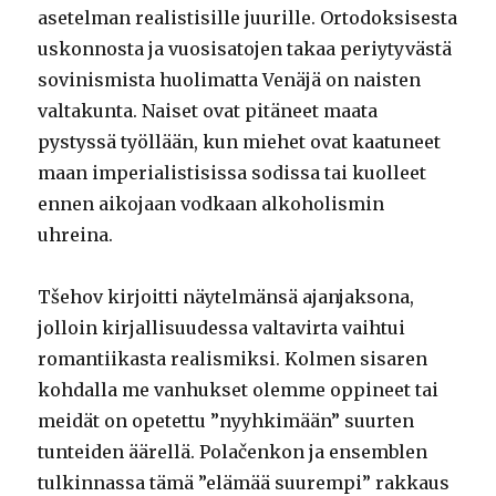
asetelman realistisille juurille. Ortodoksisesta
uskonnosta ja vuosisatojen takaa periytyvästä
sovinismista huolimatta Venäjä on naisten
valtakunta. Naiset ovat pitäneet maata
pystyssä työllään, kun miehet ovat kaatuneet
maan imperialistisissa sodissa tai kuolleet
ennen aikojaan vodkaan alkoholismin
uhreina.
Tšehov kirjoitti näytelmänsä ajanjaksona,
jolloin kirjallisuudessa valtavirta vaihtui
romantiikasta realismiksi. Kolmen sisaren
kohdalla me vanhukset olemme oppineet tai
meidät on opetettu ”nyyhkimään” suurten
tunteiden äärellä. Polačenkon ja ensemblen
tulkinnassa tämä ”elämää suurempi” rakkaus