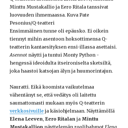
Minttu Mustakallio ja Eero Ritala tanssivat
luovuuden ihmemaassa. Kuva Pate
Pesonius/Q-teatteri
Ensimmäinen tunne oli epäusko. Ei oikein
tiennyt mihin asentoon hoksottimensa Q-
teatterin kantaesityksen ensi-illassa asettaisi.
Asennot
näytti ja tuntui Monty Python -
hengessä ideoidulta itseironiselta sketsiltä,
joka haastoi katsojan älyn ja huumorintajun.
Nauratti. Eikä koomista vaikutelmaa
vähentänyt se, että vedätys oli laitettu
saumattomasti mukaan myös Q-teatterin
verkkosivuille
ja käsiohjelmaan. Näyttämöllä
Elena Leeven
,
Eero Ritalan
ja
Minttu
Mustakallion
näyttelemän roolihahmot
Elena