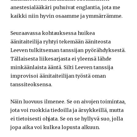
anestesialääkäri puhuivat englantia, jota me
kaikki niin hyvin osaamme ja ymmärrämme.
Seuraavassa kohtauksessa huikea
äänitaiteilija ryhtyi tekemään ääniteosta
Leeven tulkitseman tanssijan pyörähdyksestä.
Tällaisesta liikesarjasta ei yleensä lähde
minkäänlaista ääntä. Silti Leeven tanssija
improvisoi äänitaiteilijan työstä oman
tanssiteoksensa.
Näin luovuus ilmenee. Se on aivojen toimintaa,
jota voi ruokkia tiedoilla ja ärsykkeillä, mutta
ei tietoisesti ohjata. Se on se hyllyvä suo, jolla
jopa aika voi kulkea lopusta alkuun.