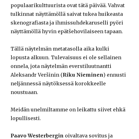
populaarikulttuurista ovat tätä päivää. Vahvat
tulkinnat näyttämöllä saivat tukea huikeasta
skenografiasta ja ihmissuhdekaruselli pyöri
näyttämöllä hyvin epätšehovilaiseen tapaan.
Tällä näytelmän metatasolla aika kulki
lopusta alkuun. Tulevaisuus ei ole sellainen
onnela, jota näytelmän everstiluutnantti
Aleksandr Veršinin (
Riku Nieminen
) ennusti
neljännessä näytöksessä korokkeelle
noustuaan.
Meidän unelmiltamme on leikattu siivet ehkä
lopullisesti.
Paavo Westerbergin
oivaltava sovitus ja