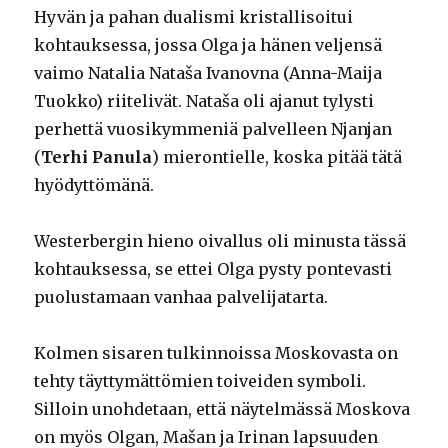
Hyvän ja pahan dualismi kristallisoitui
kohtauksessa, jossa Olga ja hänen veljensä
vaimo Natalia Nataša Ivanovna (Anna-Maija
Tuokko) riitelivät. Nataša oli ajanut tylysti
perhettä vuosikymmeniä palvelleen Njanjan
(
Terhi Panula
) mierontielle, koska pitää tätä
hyödyttömänä.
Westerbergin hieno oivallus oli minusta tässä
kohtauksessa, se ettei Olga pysty pontevasti
puolustamaan vanhaa palvelijatarta.
Kolmen sisaren tulkinnoissa Moskovasta on
tehty täyttymättömien toiveiden symboli.
Silloin unohdetaan, että näytelmässä Moskova
on myös Olgan, Mašan ja Irinan lapsuuden