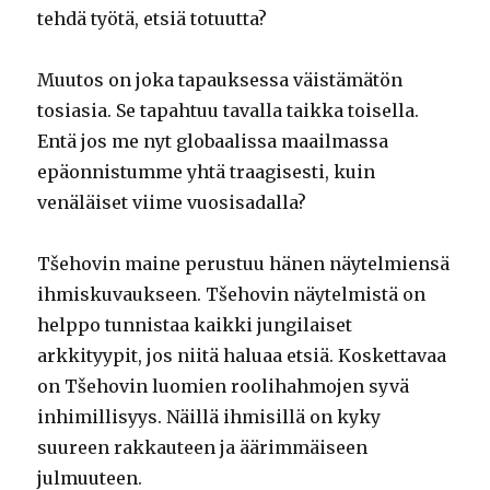
tehdä työtä, etsiä totuutta?
Muutos on joka tapauksessa väistämätön
tosiasia. Se tapahtuu tavalla taikka toisella.
Entä jos me nyt globaalissa maailmassa
epäonnistumme yhtä traagisesti, kuin
venäläiset viime vuosisadalla?
Tšehovin maine perustuu hänen näytelmiensä
ihmiskuvaukseen. Tšehovin näytelmistä on
helppo tunnistaa kaikki jungilaiset
arkkityypit, jos niitä haluaa etsiä. Koskettavaa
on Tšehovin luomien roolihahmojen syvä
inhimillisyys. Näillä ihmisillä on kyky
suureen rakkauteen ja äärimmäiseen
julmuuteen.