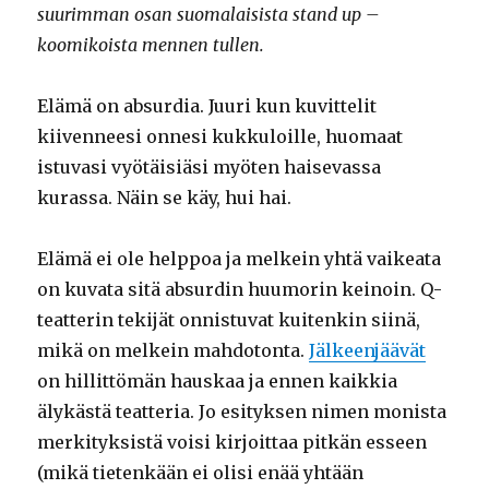
suurimman osan suomalaisista stand up –
koomikoista mennen tullen.
Elämä on absurdia. Juuri kun kuvittelit
kiivenneesi onnesi kukkuloille, huomaat
istuvasi vyötäisiäsi myöten haisevassa
kurassa. Näin se käy, hui hai.
Elämä ei ole helppoa ja melkein yhtä vaikeata
on kuvata sitä absurdin huumorin keinoin. Q-
teatterin tekijät onnistuvat kuitenkin siinä,
mikä on melkein mahdotonta.
Jälkeenjäävät
on hillittömän hauskaa ja ennen kaikkia
älykästä teatteria. Jo esityksen nimen monista
merkityksistä voisi kirjoittaa pitkän esseen
(mikä tietenkään ei olisi enää yhtään