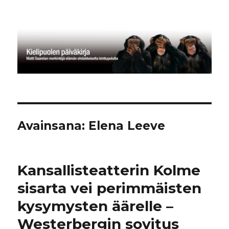
Kielipuolen päiväkirja
Avainsana:
Elena Leeve
Kansallisteatterin Kolme
sisarta vei perimmäisten
kysymysten äärelle –
Westerbergin sovitus