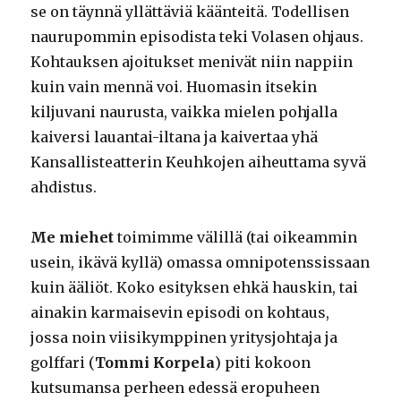
se on täynnä yllättäviä käänteitä. Todellisen
naurupommin episodista teki Volasen ohjaus.
Kohtauksen ajoitukset menivät niin nappiin
kuin vain mennä voi. Huomasin itsekin
kiljuvani naurusta, vaikka mielen pohjalla
kaiversi lauantai-iltana ja kaivertaa yhä
Kansallisteatterin Keuhkojen aiheuttama syvä
ahdistus.
Me miehet
toimimme välillä (tai oikeammin
usein, ikävä kyllä) omassa omnipotenssissaan
kuin ääliöt. Koko esityksen ehkä hauskin, tai
ainakin karmaisevin episodi on kohtaus,
jossa noin viisikymppinen yritysjohtaja ja
golffari (
Tommi Korpela
) piti kokoon
kutsumansa perheen edessä eropuheen