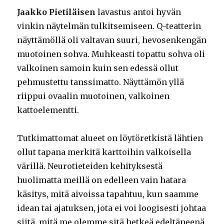
Jaakko Pietiläisen
lavastus antoi hyvän
vinkin näytelmän tulkitsemiseen. Q-teatterin
näyttämöllä oli valtavan suuri, hevosenkengän
muotoinen sohva. Muhkeasti topattu sohva oli
valkoinen samoin kuin sen edessä ollut
pehmustettu tanssimatto. Näyttämön yllä
riippui ovaalin muotoinen, valkoinen
kattoelementti.
Tutkimattomat alueet on löytöretkistä lähtien
ollut tapana merkitä karttoihin valkoisella
värillä. Neurotieteiden kehityksestä
huolimatta meillä on edelleen vain hatara
käsitys, mitä aivoissa tapahtuu, kun saamme
idean tai ajatuksen, jota ei voi loogisesti johtaa
siitä, mitä me olemme sitä hetkeä edeltäneenä