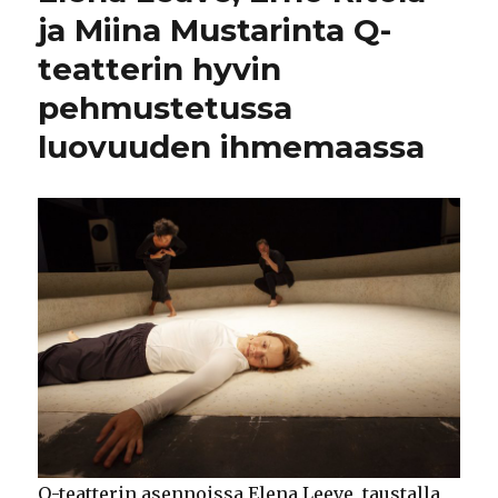
ja Miina Mustarinta Q-
teatterin hyvin
pehmustetussa
luovuuden ihmemaassa
Q-teatterin asennoissa Elena Leeve, taustalla