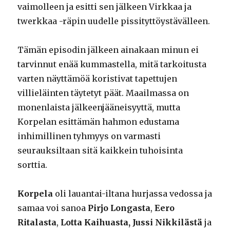
vaimolleen ja esitti sen jälkeen Virkkaa ja
twerkkaa -räpin uudelle pissityttöystävälleen.
Tämän episodin jälkeen ainakaan minun ei
tarvinnut enää kummastella, mitä tarkoitusta
varten näyttämöä koristivat tapettujen
villieläinten täytetyt päät. Maailmassa on
monenlaista jälkeenjääneisyyttä, mutta
Korpelan esittämän hahmon edustama
inhimillinen tyhmyys on varmasti
seurauksiltaan sitä kaikkein tuhoisinta
sorttia.
Korpela
oli lauantai-iltana hurjassa vedossa ja
samaa voi sanoa
Pirjo Longasta
,
Eero
Ritalasta
,
Lotta Kaihuasta,
Jussi Nikkilästä
ja