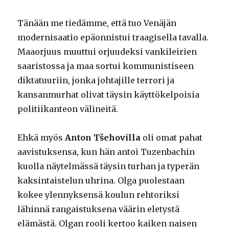
Tänään me tiedämme, että tuo Venäjän
modernisaatio epäonnistui traagisella tavalla.
Maaorjuus muuttui orjuudeksi vankileirien
saaristossa ja maa sortui kommunistiseen
diktatuuriin, jonka johtajille terrori ja
kansanmurhat olivat täysin käyttökelpoisia
politiikanteon välineitä.
Ehkä myös
Anton Tšehovilla
oli omat pahat
aavistuksensa, kun hän antoi Tuzenbachin
kuolla näytelmässä täysin turhan ja typerän
kaksintaistelun uhrina. Olga puolestaan
kokee ylennyksensä koulun rehtoriksi
lähinnä rangaistuksena väärin eletystä
elämästä. Olgan rooli kertoo kaiken naisen