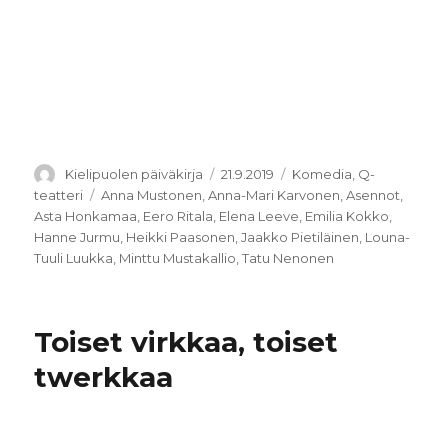
Kirjoittaja
Julkaistu
Kategoriat
Kielipuolen päiväkirja
21.9.2019
Komedia
,
Q-
Avainsanat
teatteri
Anna Mustonen
,
Anna-Mari Karvonen
,
Asennot
,
Asta Honkamaa
,
Eero Ritala
,
Elena Leeve
,
Emilia Kokko
,
Hanne Jurmu
,
Heikki Paasonen
,
Jaakko Pietiläinen
,
Louna-
Tuuli Luukka
,
Minttu Mustakallio
,
Tatu Nenonen
Toiset virkkaa, toiset
twerkkaa