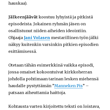
hauskaa).
Jälkeenjäävät
koostuu lyhyistä ja pitkistä
episodeista. Jokainen ryhmän jäsen on
osallistunut niiden aiheiden ideointiin.
Ohjaaja
Jani Volasen
mestarillinen työn jälki
näkyy kuitenkin varsinkin pitkien episodien
esittämisessä.
Otetaan tähän esimerkkinä vaikka episodi,
jossa omaiset kokoontuivat kirkkoherran
johdolla pohtimaan tarinan lesken miehensä
haudalle pystyttämän ”
Manneken Pis
” –
patsaan aiheuttamia haittoja.
Kohtausta varten kirjoitettu teksti on loistava,