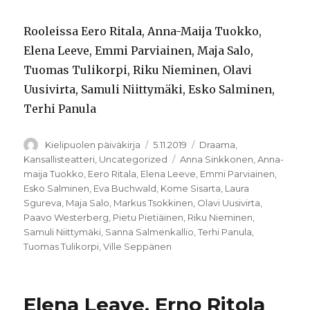
Rooleissa Eero Ritala, Anna-Maija Tuokko,
Elena Leeve, Emmi Parviainen, Maja Salo,
Tuomas Tulikorpi, Riku Nieminen, Olavi
Uusivirta, Samuli Niittymäki, Esko Salminen,
Terhi Panula
Kirjoittaja
Julkaistu
Kategoriat
Kielipuolen päiväkirja
5.11.2019
Draama
,
Avainsanat
Kansallisteatteri
,
Uncategorized
Anna Sinkkonen
,
Anna-
maija Tuokko
,
Eero Ritala
,
Elena Leeve
,
Emmi Parviainen
,
Esko Salminen
,
Eva Buchwald
,
Kome Sisarta
,
Laura
Sgureva
,
Maja Salo
,
Markus Tsokkinen
,
Olavi Uusivirta
,
Paavo Westerberg
,
Pietu Pietiäinen
,
Riku Nieminen
,
Samuli Niittymäki
,
Sanna Salmenkallio
,
Terhi Panula
,
Tuomas Tulikorpi
,
Ville Seppänen
Elena Leave, Erno Ritola