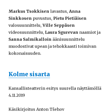
Markus Tsokkisen
lavastus,
Anna
Sinkkosen
puvustus,
Pietu Pietiäisen
valosuunnittelu,
Ville Seppäsen
videosuunnittelu,
Laura Sgurevan
naamiot ja
Sanna Salmikalloin
äänisuunnittelu
muodostivat upean ja tehokkaasti toimivan
kokonaisuuden.
Kolme sisarta
Kansallisteatterin esitys suurella näyttämöllä
4.11.2019
Käsikirjoitus Anton Tšehov