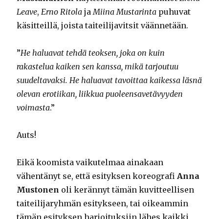
Leave
,
Erno Ritola
ja
Miina Mustarinta
puhuvat
käsitteillä, joista taiteilijavitsit väännetään.
”
He haluavat tehdä teoksen, joka on kuin
rakastelua kaiken sen kanssa, mikä tarjoutuu
suudeltavaksi. He haluavat tavoittaa kaikessa läsnä
olevan erotiikan, liikkua puoleensavetävyyden
voimasta
.”
Auts!
Eikä koomista vaikutelmaa ainakaan
vähentänyt se, että esityksen koreografi
Anna
Mustonen
oli kerännyt tämän kuvitteellisen
taiteilijaryhmän esitykseen, tai oikeammin
tämän esityksen harjoituksiin lähes kaikki