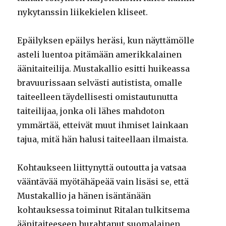
nykytanssin liikekielen kliseet.
Epäilyksen epäilys heräsi, kun näyttämölle
asteli luentoa pitämään amerikkalainen
äänitaiteilija. Mustakallio esitti huikeassa
bravuurissaan selvästi autistista, omalle
taiteelleen täydellisesti omistautunutta
taiteilijaa, jonka oli lähes mahdoton
ymmärtää, etteivät muut ihmiset lainkaan
tajua, mitä hän halusi taiteellaan ilmaista.
Kohtaukseen liittynyttä outoutta ja vatsaa
vääntävää myötähäpeää vain lisäsi se, että
Mustakallio ja hänen isäntänään
kohtauksessa toiminut Ritalan tulkitsema
äänitaiteeseen hurahtanut suomalainen