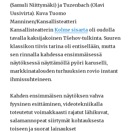
(Samuli Niittymäki) ja Tuzenbach (Olavi
Uusivirta). Kuva Tuomo
Manninen/Kansallisteatteri
Kansallisteatterin
Kolme sisarta
oli oudolla
tavalla kaksijakoinen Tšehov-tulkinta. Suuren
klassikon tiivis tarina oli entisellään, mutta
sen rinnalla kahdessa ensimmäisessä
näytöksessä näyttämöllä pyöri karuselli,
markkinatalouden turhuuksien rovio instant
ihmissuhteineen.
Kahden ensimmäisen näytöksen vahva
fyysinen esittäminen, videotekniikalla
toteutetut voimakkaasti rajatut lähikuvat,
salamannopeat siirtymät kohtauksesta
toiseen ja suorat lainaukset