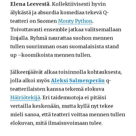
Elena Leevestä
. Kollektiivisesti hyvin
älykästä ja absurdia komediaa tekevä Q-
teatteri on Suomen
Monty Python
.
Toivottavasti ensemble jatkaa valitsemallaan
linjalla. Ryhmä naurattaa suohon mennen
tullen suurimman osan suomalaisista stand
up –koomikoista mennen tullen.
Jälkeenjäävät alkaa toisinnolla kohtauksesta,
jolla alkoi myös
Aleksi Salmenperän
q-
teatterilaisten kanssa tekemä elokuva
Häiriötekijä
. Eri taidemuotoja ei pitäisi
vertailla keskenään, mutta kyllä nyt tekee
mieli sanoa, että teatteri voittaa mennen tullen
elokuvan, mitä ilmaisuvoimaan tulee.