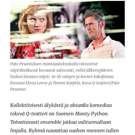
Pate Pesoniuksen montaasitekniikalla toteutetut
näyttämökuvat kuvaavat sattuvasti, miltä Jälkeenjäävien
huikea lavastus näytti. Se oli valojen ja kuvien kakofoniaa.
Kuvassa Elena Leeve ja Tommi Korpela. Kuva Q-teatteri/Pate
Pesonius
Kollektiivisesti älykästä ja absurdia komediaa
tekevä Q-teatteri on Suomen Monty Python.
Toivottavasti ensemble jatkaa valitsemallaan
linjalla. Ryhmä naurattaa suohon mennen tullen