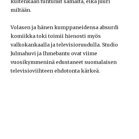
kuitenkaan tuntunut samalta, eikä juuri
miltään.
Volasen ja hänen kumppaneidensa absurdi
komiikka toki toimii hienosti myös
valkokankaalla ja televisioruudulla. Studio
Julmahuvi ja Ihmebantu ovat viime
vuosikymmeninä edustaneet suomalaisen
televisioviihteen ehdotonta kärkeä.