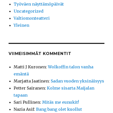
Työväen näyttämöpäivät
Uncategorized
Valtiomonteatteri
Yleinen
VIIMEISIMMÄT KOMMENTIT
Matti J Kuronen
:
Wolkoffin talon vanha
emäntä
Marjatta Jaatinen
:
Sadan vuoden yksinäisyys
Petter Sairanen
:
Kolme sisarta Maijalan
tapaan
Sari Pullinen
:
Mitäs me eunukit!
Nazia Asif
:
Bang bang olet kuollut