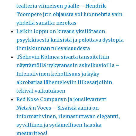
teatteria viimeisen päälle – Hendrik
Toompere jr:n ohjausta voi luonnehtia vain
yhdellä sanalla: nerokas
Leikin loppu on kuvaus yksilötason
psyykkisestä kriisistä ja pelottava dystopia
ihmiskunnan tulevaisuudesta
Tšehovin Kolmea sisarta tanssitettiin
näyttämöllä nykytanssin askelkuvioilla –
Intensiivinen kehollisuus ja kyky
akrobatiaa lähenteleviin liikesarjoihin
tekivät vaikutuksen
Red Nose Companyn ja jousikvartetti
Meta4:n Voces – Sisäisiä ääniä on
informatiivinen, riemastuttavan elegantti,
syvällinen ja sydämellisen hauska
mestariteos!