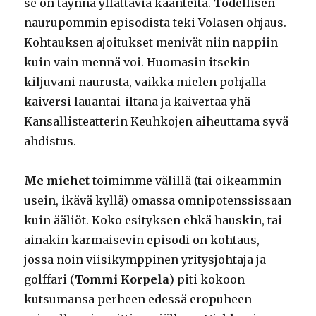
se on täynnä yllättäviä käänteitä. Todellisen
naurupommin episodista teki Volasen ohjaus.
Kohtauksen ajoitukset menivät niin nappiin
kuin vain mennä voi. Huomasin itsekin
kiljuvani naurusta, vaikka mielen pohjalla
kaiversi lauantai-iltana ja kaivertaa yhä
Kansallisteatterin Keuhkojen aiheuttama syvä
ahdistus.
Me miehet
toimimme välillä (tai oikeammin
usein, ikävä kyllä) omassa omnipotenssissaan
kuin ääliöt. Koko esityksen ehkä hauskin, tai
ainakin karmaisevin episodi on kohtaus,
jossa noin viisikymppinen yritysjohtaja ja
golffari (
Tommi Korpela
) piti kokoon
kutsumansa perheen edessä eropuheen