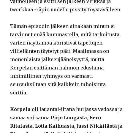
vaimolleen ja esitti sen jälkeen Virkkaa ja
twerkkaa -räpin uudelle pissityttöystävälleen.
Tämän episodin jälkeen ainakaan minun ei
tarvinnut enää kummastella, mitä tarkoitusta
varten näyttämöä koristivat tapettujen
villieläinten täytetyt päät. Maailmassa on
monenlaista jälkeenjääneisyyttä, mutta
Korpelan esittämän hahmon edustama
inhimillinen tyhmyys on varmasti
seurauksiltaan sitä kaikkein tuhoisinta
sorttia.
Korpela
oli lauantai-iltana hurjassa vedossa ja
samaa voi sanoa
Pirjo Longasta
,
Eero
Ritalasta
,
Lotta Kaihuasta,
Jussi Nikkilästä
ja