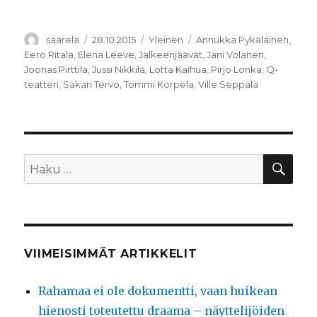
Kirjoittaja
Julkaistu
Kategoriat
Avainsanat
saarela
28.10.2015
Yleinen
Annukka Pykäläinen
,
Eero Ritala
,
Elena Leeve
,
Jälkeenjäävät
,
Jani Volanen
,
Joonas Pirttilä
,
Jussi Nikkilä
,
Lotta Kaihua
,
Pirjo Lonka
,
Q-
teatteri
,
Sakari Tervo
,
Tommi Korpela
,
Ville Seppälä
HA
Etsi:
VIIMEISIMMÄT ARTIKKELIT
Rahamaa ei ole dokumentti, vaan huikean
hienosti toteutettu draama – näyttelijöiden