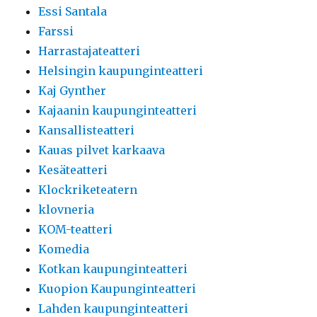
Essi Santala
Farssi
Harrastajateatteri
Helsingin kaupunginteatteri
Kaj Gynther
Kajaanin kaupunginteatteri
Kansallisteatteri
Kauas pilvet karkaava
Kesäteatteri
Klockriketeatern
klovneria
KOM-teatteri
Komedia
Kotkan kaupunginteatteri
Kuopion Kaupunginteatteri
Lahden kaupunginteatteri