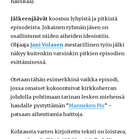
hauskaa).
Jälkeenjäävät
koostuu lyhyistä ja pitkistä
episodeista. Jokainen ryhmän jäsen on
osallistunut niiden aiheiden ideointiin.
Ohjaaja
Jani Volasen
mestarillinen työn jälki
näkyy kuitenkin varsinkin pitkien episodien
esittämisessä.
Otetaan tähän esimerkkinä vaikka episodi,
jossa omaiset kokoontuivat kirkkoherran
johdolla pohtimaan tarinan lesken miehensä
haudalle pystyttämän ”
Manneken Pis
” –
patsaan aiheuttamia haittoja.
Kohtausta varten kirjoitettu teksti on loistava,