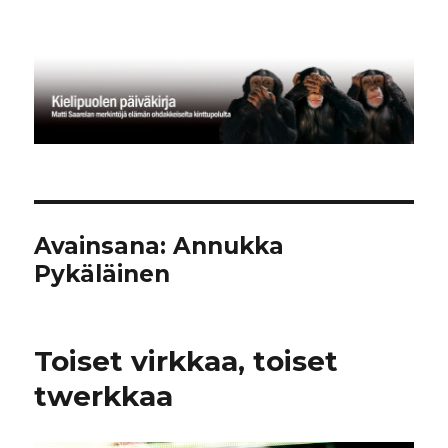
Kielipuolen päiväkirja
Avainsana:
Annukka
Pykäläinen
Toiset virkkaa, toiset
twerkkaa