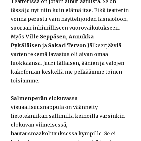
Teatterissa on jotain ainutlaatuista. Se on
tässä ja nyt niin kuin elämä itse. Eikä teatterin
voima perustu vain näyttelijöiden läsnäoloon,
suoraan inhimilliseen vuorovaikutukseen.
Myös
Ville Seppäsen
,
Annukka
Pykäläisen
ja
Sakari Tervon
Jälkeenjääviä
varten tekemä lavastus oli aivan omaa
luokkaansa. Juuri tällaisen, äänien ja valojen
kakofonian keskellä me pelkäämme toinen
toisiamme.
Salmenperän
elokuvassa
visuaalisuusnappula on väännetty
tietotekniikan sallimilla keinoilla varsinkin
elokuvan viimeisessä,
hautausmaakohtauksessa kympille. Se ei