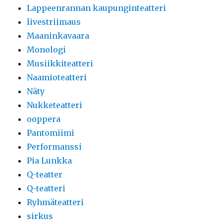
Lappeenrannan kaupunginteatteri
livestriimaus
Maaninkavaara
Monologi
Musiikkiteatteri
Naamioteatteri
Näty
Nukketeatteri
ooppera
Pantomiimi
Performanssi
Pia Lunkka
Q-teatter
Q-teatteri
Ryhmäteatteri
sirkus