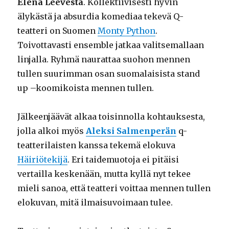
Elena Leevestä
. Kollektiivisesti hyvin
älykästä ja absurdia komediaa tekevä Q-
teatteri on Suomen
Monty Python
.
Toivottavasti ensemble jatkaa valitsemallaan
linjalla. Ryhmä naurattaa suohon mennen
tullen suurimman osan suomalaisista stand
up –koomikoista mennen tullen.
Jälkeenjäävät alkaa toisinnolla kohtauksesta,
jolla alkoi myös
Aleksi Salmenperän
q-
teatterilaisten kanssa tekemä elokuva
Häiriötekijä
. Eri taidemuotoja ei pitäisi
vertailla keskenään, mutta kyllä nyt tekee
mieli sanoa, että teatteri voittaa mennen tullen
elokuvan, mitä ilmaisuvoimaan tulee.