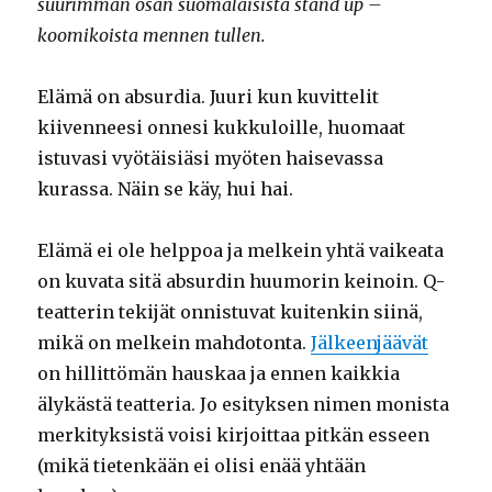
suurimman osan suomalaisista stand up –
koomikoista mennen tullen.
Elämä on absurdia. Juuri kun kuvittelit
kiivenneesi onnesi kukkuloille, huomaat
istuvasi vyötäisiäsi myöten haisevassa
kurassa. Näin se käy, hui hai.
Elämä ei ole helppoa ja melkein yhtä vaikeata
on kuvata sitä absurdin huumorin keinoin. Q-
teatterin tekijät onnistuvat kuitenkin siinä,
mikä on melkein mahdotonta.
Jälkeenjäävät
on hillittömän hauskaa ja ennen kaikkia
älykästä teatteria. Jo esityksen nimen monista
merkityksistä voisi kirjoittaa pitkän esseen
(mikä tietenkään ei olisi enää yhtään