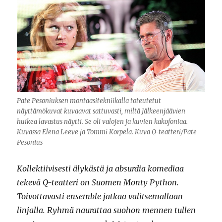
Pate Pesoniuksen montaasitekniikalla toteutetut
näyttämökuvat kuvaavat sattuvasti, miltä Jälkeenjäävien
huikea lavastus näytti. Se oli valojen ja kuvien kakofoniaa.
Kuvassa Elena Leeve ja Tommi Korpela. Kuva Q-teatteri/Pate
Pesonius
Kollektiivisesti älykästä ja absurdia komediaa
tekevä Q-teatteri on Suomen Monty Python.
Toivottavasti ensemble jatkaa valitsemallaan
linjalla. Ryhmä naurattaa suohon mennen tullen