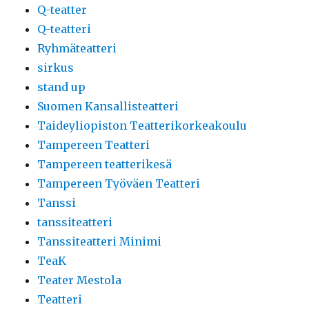
Q-teatter
Q-teatteri
Ryhmäteatteri
sirkus
stand up
Suomen Kansallisteatteri
Taideyliopiston Teatterikorkeakoulu
Tampereen Teatteri
Tampereen teatterikesä
Tampereen Työväen Teatteri
Tanssi
tanssiteatteri
Tanssiteatteri Minimi
TeaK
Teater Mestola
Teatteri