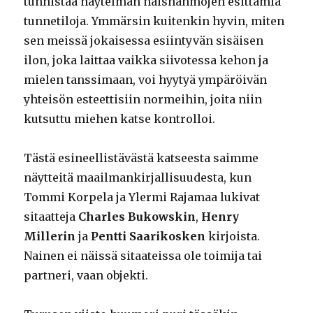
tunnistaa näytelmän naishahmojen esittämiä
tunnetiloja. Ymmärsin kuitenkin hyvin, miten
sen meissä jokaisessa esiintyvän sisäisen
ilon, joka laittaa vaikka siivotessa kehon ja
mielen tanssimaan, voi hyytyä ympäröivän
yhteisön esteettisiin normeihin, joita niin
kutsuttu miehen katse kontrolloi.
Tästä esineellistävästä katseesta saimme
näytteitä maailmankirjallisuudesta, kun
Tommi Korpela ja Ylermi Rajamaa lukivat
sitaatteja
Charles Bukowskin
,
Henry
Millerin
ja
Pentti Saarikosken
kirjoista.
Nainen ei näissä sitaateissa ole toimija tai
partneri, vaan objekti.