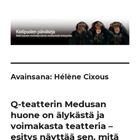
Kielipuolen päiväkirja
Avainsana:
Hélène Cixous
Q-teatterin Medusan
huone on älykästä ja
voimakasta teatteria –
esitys näyttää sen, mitä