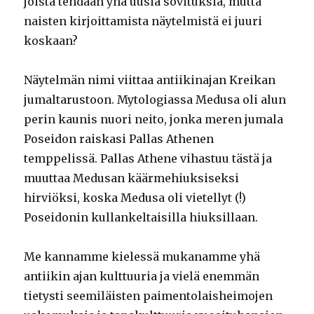
joista tehdään yhä uusia sovituksia, mutta
naisten kirjoittamista näytelmistä ei juuri
koskaan?
Näytelmän nimi viittaa antiikinajan Kreikan
jumaltarustoon. Mytologiassa Medusa oli alun
perin kaunis nuori neito, jonka meren jumala
Poseidon raiskasi Pallas Athenen
temppelissä. Pallas Athene vihastuu tästä ja
muuttaa Medusan käärmehiuksiseksi
hirviöksi, koska Medusa oli vietellyt (!)
Poseidonin kullankeltaisilla hiuksillaan.
Me kannamme kielessä mukanamme yhä
antiikin ajan kulttuuria ja vielä enemmän
tietysti seemiläisten paimentolaisheimojen