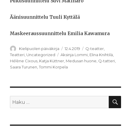
Pukusuunnittelu Suvi Matinaro
Äänisuunnittelu Tuuli Kyttälä
Maskeeraussuunnittelu Emilia Kawamura
Kirjoittaja
Julkaistu
Kategoriat
Kielipuolen päiväkirja
12.4.2019
Q-teatter
,
Avainsanat
Teatteri
,
Uncategorized
Aksinja Lommi
,
Elina Knihtilä
,
Hélène Cixous
,
Katja Küttner
,
Medusan huone
,
Q-tatteri
,
Saara Turunen
,
Tommi Korpela
HA
Etsi: