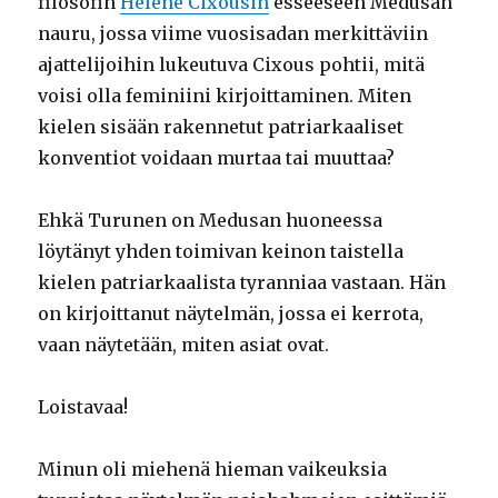
filosofin
Hélène Cixousin
esseeseen Medusan
nauru, jossa viime vuosisadan merkittäviin
ajattelijoihin lukeutuva Cixous pohtii, mitä
voisi olla feminiini kirjoittaminen. Miten
kielen sisään rakennetut patriarkaaliset
konventiot voidaan murtaa tai muuttaa?
Ehkä Turunen on Medusan huoneessa
löytänyt yhden toimivan keinon taistella
kielen patriarkaalista tyranniaa vastaan. Hän
on kirjoittanut näytelmän, jossa ei kerrota,
vaan näytetään, miten asiat ovat.
Loistavaa!
Minun oli miehenä hieman vaikeuksia