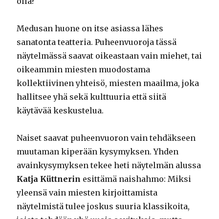
olla?
Medusan huone on itse asiassa lähes
sanatonta teatteria. Puheenvuoroja tässä
näytelmässä saavat oikeastaan vain miehet, tai
oikeammin miesten muodostama
kollektiivinen yhteisö, miesten maailma, joka
hallitsee yhä sekä kulttuuria että siitä
käytävää keskustelua.
Naiset saavat puheenvuoron vain tehdäkseen
muutaman kiperään kysymyksen. Yhden
avainkysymyksen tekee heti näytelmän alussa
Katja Küttnerin
esittämä naishahmo: Miksi
yleensä vain miesten kirjoittamista
näytelmistä tulee joskus suuria klassikoita,