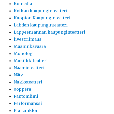
Komedia
Kotkan kaupunginteatteri
Kuopion Kaupunginteatteri
Lahden kaupunginteatteri
Lappeenrannan kaupunginteatteri
livestriimaus
Maaninkavaara
Monologi
Musiikkiteatteri
Naamioteatteri
Näty
Nukketeatteri
ooppera
Pantomiimi
Performanssi
Pia Lunkka