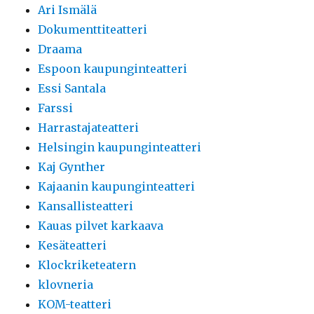
Ari Ismälä
Dokumenttiteatteri
Draama
Espoon kaupunginteatteri
Essi Santala
Farssi
Harrastajateatteri
Helsingin kaupunginteatteri
Kaj Gynther
Kajaanin kaupunginteatteri
Kansallisteatteri
Kauas pilvet karkaava
Kesäteatteri
Klockriketeatern
klovneria
KOM-teatteri