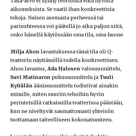
Tasa-arvo ei synny teorioista eikä hyvistä
aikomuksista. Se vaatii ihan konkreettisia
tekoja. Naisen asemasta perheessä tai
parisuhteessa voi päätellä jo aika paljon siitä,
onko hänellä käytössään oma tila, oma huone.
Milja Ahon
lavastuksessa tämä tila oli Q-
teatterin näyttämöllä todella konkreettinen.
Ahon lavastus,
Ada Halosen
valosuunnittelu,
Suvi Matinaron
pukusuunnittelu ja
Tuuli
Kyttälän
äänisuunnittelu todistivat ainakin
minulle, miten suuriin tehoihin hyvin
perinteisillä ratkaisuilla teatterissa päästään,
kun ne niveltyvät saumattomasti yhteisön
tuottamaan taiteelliseen kokonaisuuteen.