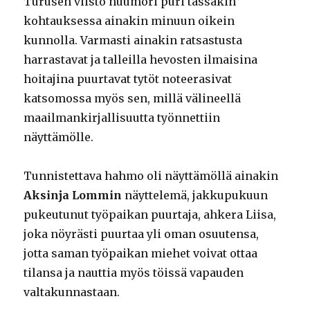
Turusen viisto huumori puri tässäkin
kohtauksessa ainakin minuun oikein
kunnolla. Varmasti ainakin ratsastusta
harrastavat ja talleilla hevosten ilmaisina
hoitajina puurtavat tytöt noteerasivat
katsomossa myös sen, millä välineellä
maailmankirjallisuutta työnnettiin
näyttämölle.
Tunnistettava hahmo oli näyttämöllä ainakin
Aksinja Lommin
näyttelemä, jakkupukuun
pukeutunut työpaikan puurtaja, ahkera Liisa,
joka nöyrästi puurtaa yli oman osuutensa,
jotta saman työpaikan miehet voivat ottaa
tilansa ja nauttia myös töissä vapauden
valtakunnastaan.