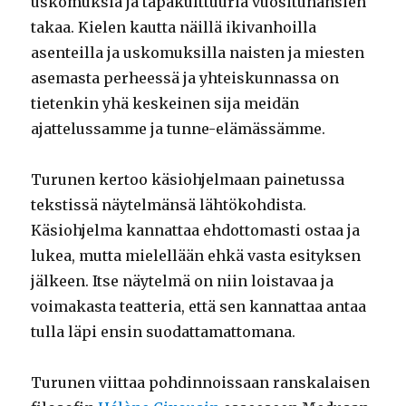
uskomuksia ja tapakulttuuria vuosituhansien
takaa. Kielen kautta näillä ikivanhoilla
asenteilla ja uskomuksilla naisten ja miesten
asemasta perheessä ja yhteiskunnassa on
tietenkin yhä keskeinen sija meidän
ajattelussamme ja tunne-elämässämme.
Turunen kertoo käsiohjelmaan painetussa
tekstissä näytelmänsä lähtökohdista.
Käsiohjelma kannattaa ehdottomasti ostaa ja
lukea, mutta mielellään ehkä vasta esityksen
jälkeen. Itse näytelmä on niin loistavaa ja
voimakasta teatteria, että sen kannattaa antaa
tulla läpi ensin suodattamattomana.
Turunen viittaa pohdinnoissaan ranskalaisen