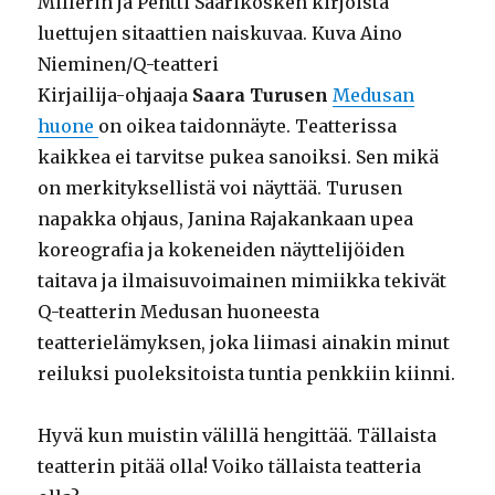
Millerin ja Pentti Saarikosken kirjoista
luettujen sitaattien naiskuvaa. Kuva Aino
Nieminen/Q-teatteri
Kirjailija-ohjaaja
Saara Turusen
Medusan
huone
on oikea taidonnäyte. Teatterissa
kaikkea ei tarvitse pukea sanoiksi. Sen mikä
on merkityksellistä voi näyttää. Turusen
napakka ohjaus, Janina Rajakankaan upea
koreografia ja kokeneiden näyttelijöiden
taitava ja ilmaisuvoimainen mimiikka tekivät
Q-teatterin Medusan huoneesta
teatterielämyksen, joka liimasi ainakin minut
reiluksi puoleksitoista tuntia penkkiin kiinni.
Hyvä kun muistin välillä hengittää. Tällaista
teatterin pitää olla! Voiko tällaista teatteria