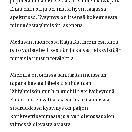
ja pidetään naisen seksuaalisuuden kuvaajana.
Ehkä näin oli ja on, mutta hyvin laajassa
spektrissä. Kysymys on itsensä kokemisesta,
minuudesta yhteisön jäsenenä.
Medusan huoneessa Katja Küttnerin esittämä
tyttö varistelee itsestään ja kaivaa pöksyistään
punaisia ruusun terälehtiä.
Miehillä on omissa sankaritarinoissaan
tapana kuvata läheistä suhdettaan
lähiyhteisön muihin miehiin veriveljeytenä.
Ehkä naisten välisessä solidaarisuudessa,
sisaruudessa kysymys on paljon
konkreettisemmasta ja aivan olemassaolon
ytimessä olevasta asiasta.