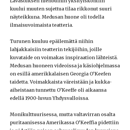
Lavastuksen hienouihin yksityiskohtiin
kuului muuten sujettua tilaa rikkonut suuri
näyteikkuna. Medusan huone oli todella
ilmaisuvoimaista teatteria.
Turunen kuuluu epäilemättä niihin
lahjakkaisiin teatterin tekijöihin, joille
kuvataide on voimakas inspiraation lähteistä.
Medusan huoneen videoissa ja käsiohjelmassa
on esillä amerikkalaisen Georgia O’Keefen
taidetta. Voimakkaista väreistään ja kukka-
aiheistaan tunnettu O’Keeffe oli aikaansa
edellä 1900-luvun Yhdysvalloissa.
Monikulttuurisessa, mutta valtavirran osalta
puritaanisessa Amerikassa O’Keeffia pidettiin