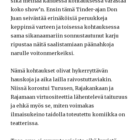
sika meinaa kahdessa kohtauksessa varastaa
koko show’n. Ensin tämä Tinder-ajan Don
Juan seivästää erinäköisiä peruukkeja
keppinsä varteen ja toisessa kohtauksessa
sama sikanaamariin sonnustautunut karju
ripustaa näitä saalistamiaan päänahkoja
narulle voitonmerkeiksi.
Nämä kohtaukset olivat hykerryttävän
hauskoja ja aika lailla raivostuttaviakin.
Niissä korostui Turusen, Rajakankaan ja
Rajamaan virtuositeettia lähentelevä taituruus
ja ehkä myös se, miten voimakas
ilmaisukeino taidolla toteutettu komiikka on
teatterissa.