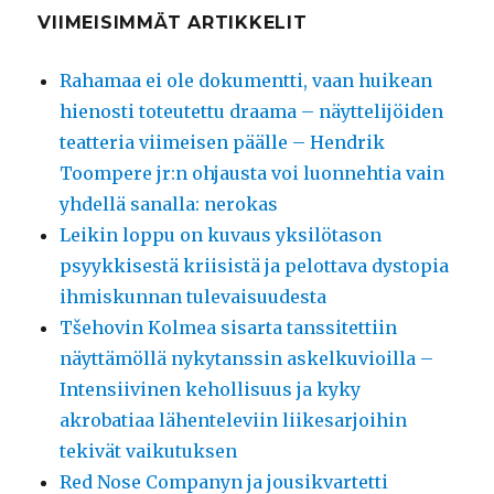
VIIMEISIMMÄT ARTIKKELIT
Rahamaa ei ole dokumentti, vaan huikean
hienosti toteutettu draama – näyttelijöiden
teatteria viimeisen päälle – Hendrik
Toompere jr:n ohjausta voi luonnehtia vain
yhdellä sanalla: nerokas
Leikin loppu on kuvaus yksilötason
psyykkisestä kriisistä ja pelottava dystopia
ihmiskunnan tulevaisuudesta
Tšehovin Kolmea sisarta tanssitettiin
näyttämöllä nykytanssin askelkuvioilla –
Intensiivinen kehollisuus ja kyky
akrobatiaa lähenteleviin liikesarjoihin
tekivät vaikutuksen
Red Nose Companyn ja jousikvartetti