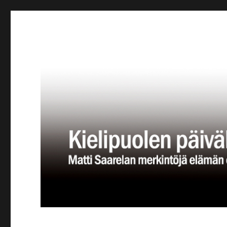
Kielipuolen päiväkirja
Teatteriblogi