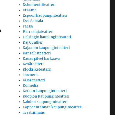
Dokumenttiteatteri
Draama
Espoon kaupunginteatteri
Essi Santala
Farssi
n
Harrastajateatteri
Helsingin kaupunginteatteri
Kaj Gynther
Kajaanin kaupunginteatteri
Kansallisteatteri
Kauas pilvet karkaava
Kesäteatteri
Klockriketeatern
klovneria
KOM-teatteri
Komedia
Kotkan kaupunginteatteri
Kuopion Kaupunginteatteri
Lahden kaupunginteatteri
Lappeenrannan kaupunginteatteri
livestriimaus