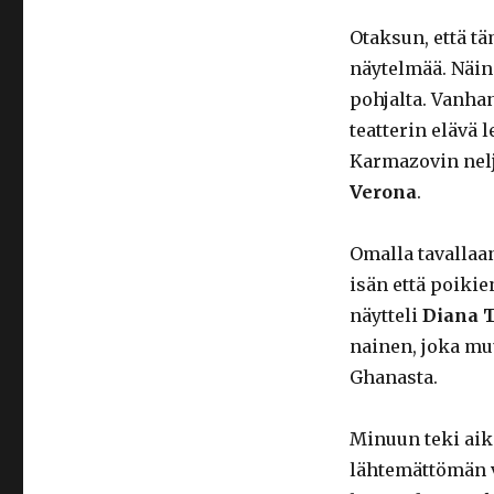
Otaksun, että t
näytelmää. Näin
pohjalta. Vanha
teatterin elävä 
Karmazovin nelj
Verona
.
Omalla tavallaa
isän että poiki
näytteli
Diana 
nainen, joka m
Ghanasta.
Minuun teki aik
lähtemättömän v