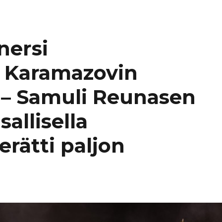
nersi
n Karamazovin
n – Samuli Reunasen
allisella
rätti paljon