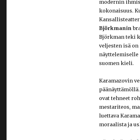
modernin ihmis
kokonaisuus. Ku
Kansallisteatte
Björkmanin
bra
Björkman teki k
veljesten isä o
näyttelemiselle
suomen kieli.
Karamazovin ve
päänäyttämöllä.
ovat tehneet roh
mestariteos, m
luettava Karama
moraalista ja usk