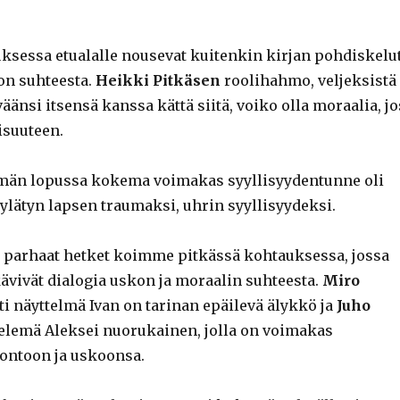
ksessa etualalle nousevat kuitenkin kirjan pohdiskelu
on suhteesta.
Heikki Pitkäsen
roolihahmo, veljeksistä
äänsi itsensä kanssa kättä siitä, voiko olla moraalia, jo
isuuteen.
lmän lopussa kokema voimakas syyllisyydentunne oli
ylätyn lapsen traumaksi, uhrin syyllisyydeksi.
parhaat hetket koimme pitkässä kohtauksessa, jossa
kävivät dialogia uskon ja moraalin suhteesta.
Miro
i näyttelmä Ivan on tarinan epäilevä älykkö ja
Juho
elemä Aleksei nuorukainen, jolla on voimakas
ontoon ja uskoonsa.