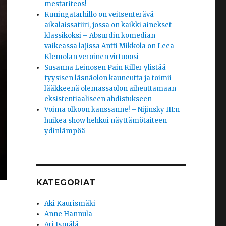
mestariteos!
Kuningatarhillo on veitsenterävä
aikalaissatiiri, jossa on kaikki ainekset
klassikoksi – Absurdin komedian
vaikeassa lajissa Antti Mikkola on Leea
Klemolan veroinen virtuoosi
Susanna Leinosen Pain Killer ylistää
fyysisen läsnäolon kauneutta ja toimii
lääkkeenä olemassaolon aiheuttamaan
eksistentiaaliseen ahdistukseen
Voima olkoon kanssanne! – Nijinsky III:n
huikea show hehkui näyttämötaiteen
ydinlämpöä
KATEGORIAT
Aki Kaurismäki
Anne Hannula
Ari Ismälä