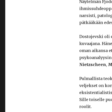
Näytelmän Fjodo
ihmissuhdeoppa
narsisti, patolog
pätkääkään edes
Dostojevski oli
kuvaajana. Häne
oman aikansa ett
psykoanalyysin 
Nietzscheen
,
M
Pulmallista teo
veljekset on ko
eksistentialisti
Sille toiselle p
roolit.