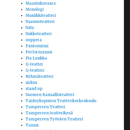
Maaninkavaara
Monologi
Musiikkiteatteri
Naamioteatteri
Näty
Nukketeatteri
ooppera
Pantomiimi
Performanssi
Pia Lunkka
Q-teatter
Q-teatteri
Ryhmäteatteri
sirkus
stand up
Suomen Kansallisteatteri
Taideyliopiston Teatterikorkeakoulu
Tampereen Teatteri
Tampereen teatterikesä
Tampereen Työväen Teatteri
Tanssi