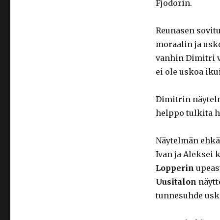
Fjodorin.
Reunasen sovitu
moraalin ja usk
vanhin Dimitri v
ei ole uskoa iku
Dimitrin näyte
helppo tulkita h
Näytelmän ehkä 
Ivan ja Aleksei 
Lopperin
upeast
Uusitalon
näytt
tunnesuhde usk