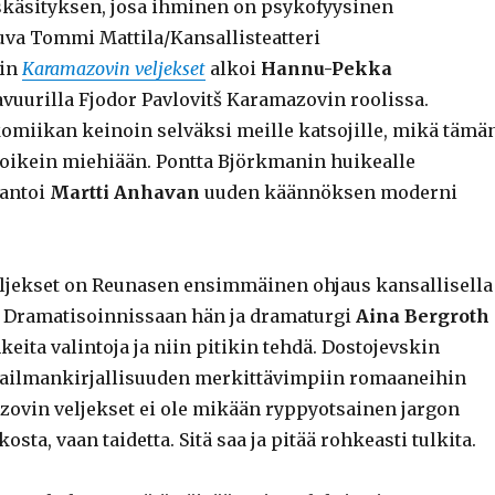
käsityksen, josa ihminen on psykofyysinen
va Tommi Mattila/Kansallisteatteri
rin
Karamazovin veljekset
alkoi
Hannu-Pekka
vuurilla Fjodor Pavlovitš Karamazovin roolissa.
omiikan keinoin selväksi meille katsojille, mikä tämä
n oikein miehiään. Pontta Björkmanin huikealle
 antoi
Martti Anhavan
uuden käännöksen moderni
ljekset on Reunasen ensimmäinen ohjaus kansallisella
 Dramatisoinnissaan hän ja dramaturgi
Aina Bergroth
keita valintoja ja niin pitikin tehdä. Dostojevskin
aailmankirjallisuuden merkittävimpiin romaaneihin
zovin veljekset ei ole mikään ryppyotsainen jargon
osta, vaan taidetta. Sitä saa ja pitää rohkeasti tulkita.