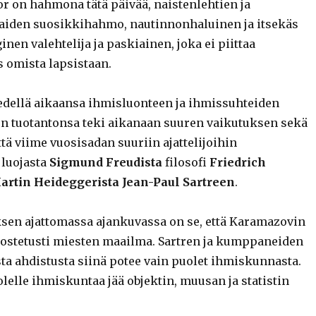
r on hahmona tätä päivää, naistenlehtien ja
iden suosikkihahmo, nautinnonhaluinen ja itsekäs
inen valehtelija ja paskiainen, joka ei piittaa
 omista lapsistaan.
 edellä aikaansa ihmisluonteen ja ihmissuhteiden
n tuotantonsa teki aikanaan suuren vaikutuksen sekä
ä viime vuosisadan suuriin ajattelijoihin
luojasta
Sigmund Freudista
filosofi
Friedrich
artin Heideggerista
Jean-Paul Sartreen
.
ksen ajattomassa ajankuvassa on se, että Karamazovin
rostetusti miesten maailma. Sartren ja kumppaneiden
sta ahdistusta siinä potee vain puolet ihmiskunnasta.
uolelle ihmiskuntaa jää objektin, muusan ja statistin