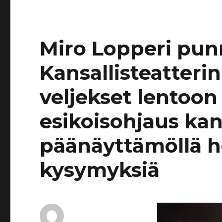
Miro Lopperi pun
Kansallisteatteri
veljekset lentoo
esikoisohjaus kans
päänäyttämöllä he
kysymyksiä