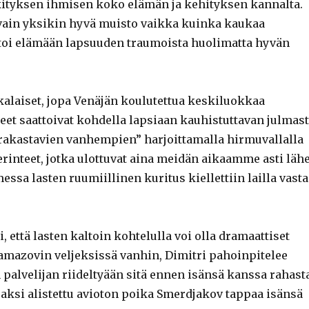
ityksen ihmisen koko elämän ja kehityksen kannalta.
 vain yksikin hyvä muisto vaikka kuinka kaukaa
toi elämään lapsuuden traumoista huolimatta hyvän
kalaiset, jopa Venäjän koulutettua keskiluokkaa
et saattoivat kohdella lapsiaan kauhistuttavan julmast
 ”rakastavien vanhempien” harjoittamalla hirmuvallalla
erinteet, jotka ulottuvat aina meidän aikaamme asti läh
essa lasten ruumiillinen kuritus kiellettiin lailla vasta
, että lasten kaltoin kohtelulla voi olla dramaattiset
amazovin veljeksissä vanhin, Dimitri pahoinpitelee
palvelijan riideltyään sitä ennen isänsä kanssa rahasta
jaksi alistettu avioton poika Smerdjakov tappaa isänsä