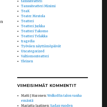
tanssiteatteri
Tanssiteatteri Minimi
TeaK
Teater Mestola
en
Teatteri
Teatteri Jurkka
Teatteri Takomo
Teatteri Telakka
tragedia
Työväen näyttämöpäivät
Uncategorized
Valtiomonteatteri
Yleinen
VIIMEISIMMÄT KOMMENTIT
Matti J Kuronen
:
Wolkoffin talon vanha
emäntä
Marjatta Jaatinen
:
Sadan vuoden