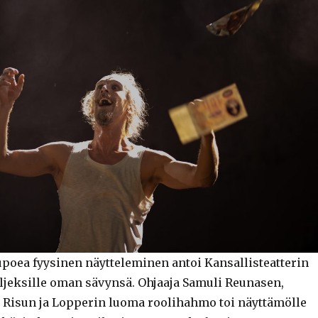
poea fyysinen näytteleminen antoi Kansallisteatterin
jeksille oman sävynsä. Ohjaaja Samuli Reunasen,
a Risun ja Lopperin luoma roolihahmo toi näyttämölle