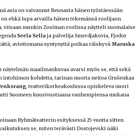
ämä asia on vaivannut Reunasta hänen työstäessään
 on ehkä lupa arvailla hänen tekemänsä roolijaon
n, viisaan munkin Zosiman roolissa näytteli suomalais
legenda
Seela Sella
ja palvelija Smerdjakovia, Fjodor
ättä, aviottomana syntynyttä poikaa räiskyvä
Maruska
n näytelmän maailmankuvaa avarsi myös se, että sekä
en intohimon kohdetta, tarinan nuorta neitoa Grušenkaa
Tenkorang
, teatterikorkeakoulussa opiskeleva nuori
uutti Suomeen kuusivuotiaana vanhempiensa mukana
oinaan Ryhmäteatterin esityksessä 25 vuotta sitten
aikutuksen se, miten terävästi Dostojevski näki