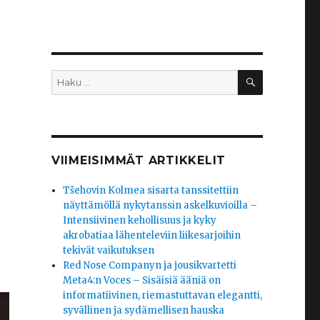
HAKU
Etsi:
VIIMEISIMMÄT ARTIKKELIT
Tšehovin Kolmea sisarta tanssitettiin
näyttämöllä nykytanssin askelkuvioilla –
Intensiivinen kehollisuus ja kyky
akrobatiaa lähenteleviin liikesarjoihin
tekivät vaikutuksen
Red Nose Companyn ja jousikvartetti
Meta4:n Voces – Sisäisiä ääniä on
informatiivinen, riemastuttavan elegantti,
syvällinen ja sydämellisen hauska