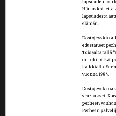
lapsuuden merk
Hän uskoi, että
lapsuudesta aut
elämän.
Dostojevskin ai
edustaneet perhe
Toisaalta tällä
on toki pitkät p
kaikkialla. Suom
vuonna 1984.
Dostojevski näki
seuraukset. Kar
perheen vanhan 
Perheen palveli