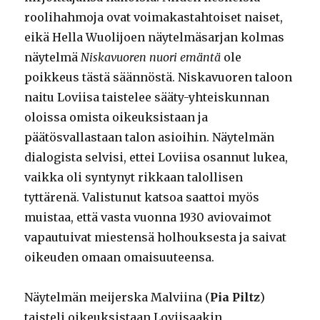
roolihahmoja ovat voimakastahtoiset naiset,
eikä Hella Wuolijoen näytelmäsarjan kolmas
näytelmä
Niskavuoren nuori emäntä
ole
poikkeus tästä säännöstä. Niskavuoren taloon
naitu Loviisa taistelee sääty-yhteiskunnan
oloissa omista oikeuksistaan ja
päätösvallastaan talon asioihin. Näytelmän
dialogista selvisi, ettei Loviisa osannut lukea,
vaikka oli syntynyt rikkaan talollisen
tyttärenä. Valistunut katsoa saattoi myös
muistaa, että vasta vuonna 1930 aviovaimot
vapautuivat miestensä holhouksesta ja saivat
oikeuden omaan omaisuuteensa.
Näytelmän meijerska Malviina (
Pia Piltz
)
taisteli oikeuksistaan Loviisaakin