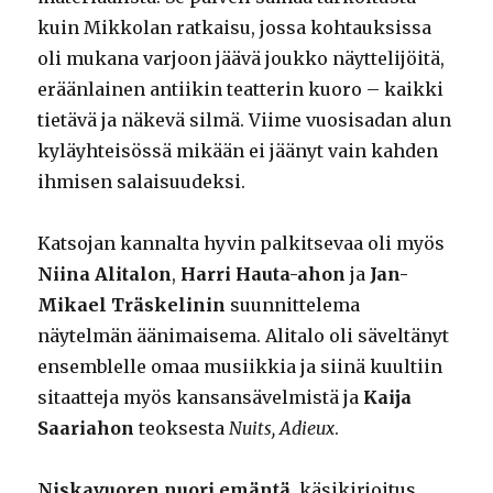
kuin Mikkolan ratkaisu, jossa kohtauksissa
oli mukana varjoon jäävä joukko näyttelijöitä,
eräänlainen antiikin teatterin kuoro – kaikki
tietävä ja näkevä silmä. Viime vuosisadan alun
kyläyhteisössä mikään ei jäänyt vain kahden
ihmisen salaisuudeksi.
Katsojan kannalta hyvin palkitsevaa oli myös
Niina Alitalon
,
Harri Hauta-ahon
ja
Jan-
Mikael Träskelinin
suunnittelema
näytelmän äänimaisema. Alitalo oli säveltänyt
ensemblelle omaa musiikkia ja siinä kuultiin
sitaatteja myös kansansävelmistä ja
Kaija
Saariahon
teoksesta
Nuits, Adieux
.
Niskavuoren nuori emäntä
, käsikirjoitus