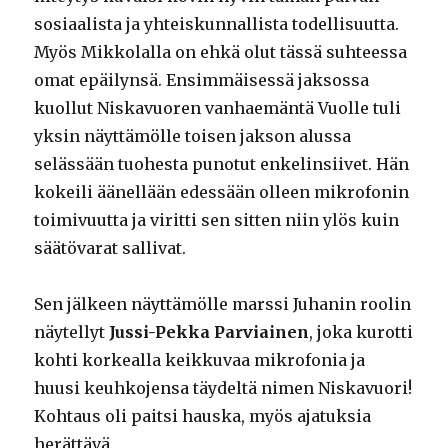
sosiaalista ja yhteiskunnallista todellisuutta.
Myös Mikkolalla on ehkä olut tässä suhteessa
omat epäilynsä. Ensimmäisessä jaksossa
kuollut Niskavuoren vanhaemäntä Vuolle tuli
yksin näyttämölle toisen jakson alussa
selässään tuohesta punotut enkelinsiivet. Hän
kokeili äänellään edessään olleen mikrofonin
toimivuutta ja viritti sen sitten niin ylös kuin
säätövarat sallivat.
Sen jälkeen näyttämölle marssi Juhanin roolin
näytellyt
Jussi-Pekka Parviainen
, joka kurotti
kohti korkealla keikkuvaa mikrofonia ja
huusi keuhkojensa täydeltä nimen Niskavuori!
Kohtaus oli paitsi hauska, myös ajatuksia
herättävä.