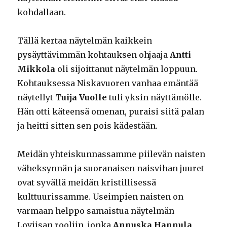
kohdallaan.
Tällä kertaa näytelmän kaikkein
pysäyttävimmän kohtauksen ohjaaja
Antti
Mikkola
oli sijoittanut näytelmän loppuun.
Kohtauksessa Niskavuoren vanhaa emäntää
näytellyt
Tuija Vuolle
tuli yksin näyttämölle.
Hän otti käteensä omenan, puraisi siitä palan
ja heitti sitten sen pois kädestään.
Meidän yhteiskunnassamme piilevän naisten
väheksynnän ja suoranaisen naisvihan juuret
ovat syvällä meidän kristillisessä
kulttuurissamme. Useimpien naisten on
varmaan helppo samaistua näytelmän
Loviisan rooliin, jonka
Annuska Hannula