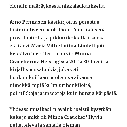
blondin määräyksestä niskalaukauksella.
Aino Pennasen
käsikirjoitus perustuu
historialliseen henkilöön. Teini-ikäisenä
prostituutiolla ja pikkurikoksilla itsensä
elättänyt
Maria Vilhelmiina Lindell
piti
keksityn identiteetin turvin
Minna
Craucherina
Helsingissä 20- ja 30-luvuilla
kirjallisuussalonkia, joka veti
houkutuksillaan puoleensa aikansa
nimekkäimpiä kulttuurihenkilöitä,
poliitikkoja ja upseereja kuin hunaja kärpäsiä.
Yhdessä musikaalin avainbiiseistä kysytään
kuka ja mikä oli Minna Craucher? Hyvin
puhutteleva ja samalla hieman