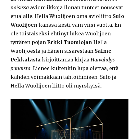
naisissa
avionrikkoja Ilonan tunteet nousevat
etualalle. Hella Wuolijoen oma avioliitto
Sulo
Wuolijoen
kanssa kesti vain viisi vuotta. En
ole toistaiseksi ehtinyt lukea Wuolijoen
tyttären pojan
Erkki Tuomiojan
Hella
Wuolijoesta ja hänen sisarestaan
Salme
Pekkalasta
kirjoittamaa kirjaa
Häivähdys
punaista
. Lienee kuitenkin lupa olettaa, että
kahden voimakkaan tahtoihmisen, Sulo ja
Hella Wuolijoen liitto oli myrskyisä.