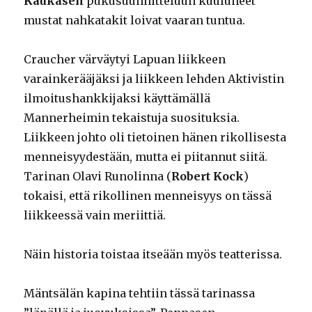
Kaukasen
pukusuunnitteluun kuuluneet
mustat nahkatakit loivat vaaran tuntua.
Craucher värväytyi Lapuan liikkeen
varainkerääjäksi ja liikkeen lehden Aktivistin
ilmoitushankkijaksi käyttämällä
Mannerheimin tekaistuja suosituksia.
Liikkeen johto oli tietoinen hänen rikollisesta
menneisyydestään, mutta ei piitannut siitä.
Tarinan Olavi Runolinna (
Robert Kock
)
tokaisi, että rikollinen menneisyys on tässä
liikkeessä vain meriittiä.
Näin historia toistaa itseään myös teatterissa.
Mäntsälän kapina tehtiin tässä tarinassa