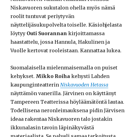
Niskavuoren sukutalon ohella myös nämä
roolit tuntuvat periytyvän
näyttelijäsukupolvelta toiselle. Käsiohjelasta
löytyy
Outi Suorannan
kirjoittamassa
haastattelu, jossa Hannula, Hakulinen ja
Vuolle kertovat rooleistaan. Kannattaa lukea.
Suomalaisella mielenmaisemalla on puiset
kehykset.
Mikko Roiha
kehysti Lahden
kaupunginteatterin
Niskavuoden Hetassa
näyttämön vanerilla. Järvinen on käyttänyt
Tampereen Teatterissa höyläämätöntä lautaa.
Todellisena neronleimauksena pidin Järvisen
ideaa rakentaa Niskavuoren talo jostakin
ikkunalasin tavoin läpinäkyvästä
materiaalista. Se palveli samaa tarkoitusta