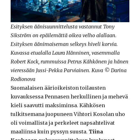
Esityksen äänisuunnittelusta vastannut Tony
Sikström on epäilemättä oikea velho alallaan.
Esityksen äänimaiseman selkeys hiveli korvia.
Kuvassa etualalla Laura Hänninen, vasemmalla
Robert Kock, rummuissa Petrus Kähkönen ja hänen
vieressään Jussi-Pekka Parviainen. Kuva © Darina
Rodionova
Suomalaisen äärioikeiston toilausten
kuvauksessa Pennasen herkullinen ja mehevä
kieli saavutti maksiminsa. Kähkösen
tulkitsemana juopuneen Vihtori Kosolan uho
oli voimallista ja perkeleet napsahtelivat
maaliinsa kuin pyssyn suusta.
Tiina