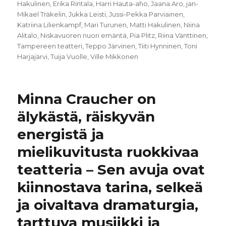
Hakulinen
,
Erika Rintala
,
Harri Hauta-aho
,
Jaana Aro
,
jan-
Mikael Träkelin
,
Jukka Leisti
,
Jussi-Pekka Parviainen
,
Katriina Lilienkampf
,
Mari Turunen
,
Matti Hakulinen
,
Niina
Alitalo
,
Niskavuoren nuori emäntä
,
Pia Plitz
,
Riina Vänttinen
,
Tampereen teatteri
,
Teppo Järvinen
,
Tiiti Hynninen
,
Toni
Harjajärvi
,
Tuija Vuolle
,
Ville Mikkonen
Minna Craucher on
älykästä, räiskyvän
energistä ja
mielikuvitusta ruokkivaa
teatteria – Sen avuja ovat
kiinnostava tarina, selkeä
ja oivaltava dramaturgia,
tarttuva musiikki ja