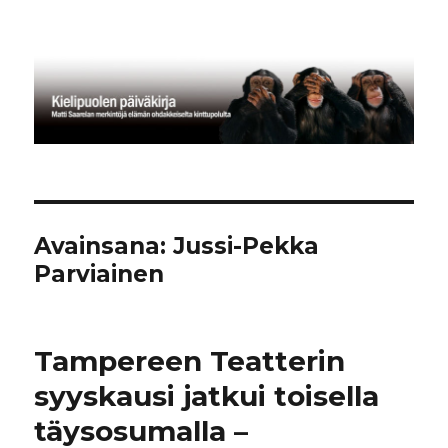
Kielipuolen päiväkirja
Avainsana:
Jussi-Pekka
Parviainen
Tampereen Teatterin
syyskausi jatkui toisella
täysosumalla –