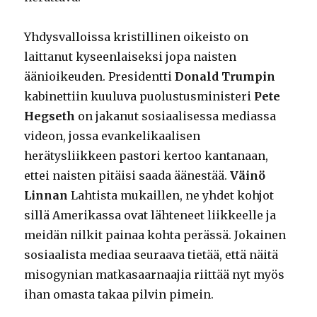
Yhdysvalloissa kristillinen oikeisto on
laittanut kyseenlaiseksi jopa naisten
äänioikeuden. Presidentti
Donald Trumpin
kabinettiin kuuluva puolustusministeri
Pete
Hegseth
on jakanut sosiaalisessa mediassa
videon, jossa evankelikaalisen
herätysliikkeen pastori kertoo kantanaan,
ettei naisten pitäisi saada äänestää.
Väinö
Linnan
Lahtista mukaillen, ne yhdet kohjot
sillä Amerikassa ovat lähteneet liikkeelle ja
meidän nilkit painaa kohta perässä. Jokainen
sosiaalista mediaa seuraava tietää, että näitä
misogynian matkasaarnaajia riittää nyt myös
ihan omasta takaa pilvin pimein.