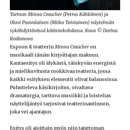
Tarinan Minna Craucher (Petrus Kähkönen) ja
Olavi Paavolainen (Miiko Toiviainen) näytelmän
sykähdyttävässä käännekohdassa. Kuva © Darina
Rodionova
Espoon & teatterin
Minna Craucher
on
musikaali tämän kirjoittajan makuun.
Kantaesitys oli älykästä, räiskyvän energistä
ja mielikuvitusta ruokkivaa teatteria, jossa
kaikki esityksen elementit olivat balanssissa.
Puhutteleva käsikirjoitus, oivaltava
dramaturgia, tarttuva musiikki ja loistelias
näyttelijäntyö tarjosivat teatterinautinnon,
joka vei ajantajun.
Esitys oli ajoittain myös niin tajuttoman