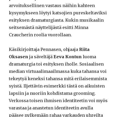
arvoituksellinen vastaus näihin kahteen
kysymykseen löytyi katsojien pureskeltaviksi
esityksen dramaturgiasta. Kukin musikaalin
seitsemästä näyttelijästä esitti Minna
Craucherin roolia vuorollaan.
Käsikirjoittaja Pennasen, ohjaaja
Riita
Oksasen
ja säveltäjä
Eeva Kontun
luoma
dramaturgia toi esityksen iholle. Sosiaalisen
median virtuaalimaailmassa kuka tahansa voi
tekeytyä keneksi tahansa mitä erilaisemmista
syistä. Iljettävin esimerkki tästä on aikuisten
lapsiin ja nuoriin kohdistama grooming.
Verkossa toisen ihmisen identiteetin voi myös
varastaa ja anastetun identiteetin avulla
pääsee nylkemään rahaa varkauden uhreilta