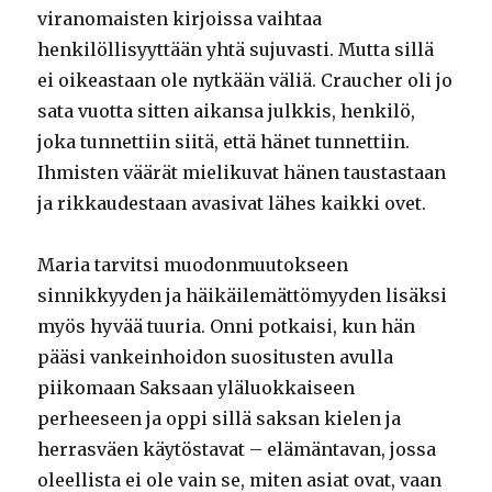
viranomaisten kirjoissa vaihtaa
henkilöllisyyttään yhtä sujuvasti. Mutta sillä
ei oikeastaan ole nytkään väliä. Craucher oli jo
sata vuotta sitten aikansa julkkis, henkilö,
joka tunnettiin siitä, että hänet tunnettiin.
Ihmisten väärät mielikuvat hänen taustastaan
ja rikkaudestaan avasivat lähes kaikki ovet.
Maria tarvitsi muodonmuutokseen
sinnikkyyden ja häikäilemättömyyden lisäksi
myös hyvää tuuria. Onni potkaisi, kun hän
pääsi vankeinhoidon suositusten avulla
piikomaan Saksaan yläluokkaiseen
perheeseen ja oppi sillä saksan kielen ja
herrasväen käytöstavat – elämäntavan, jossa
oleellista ei ole vain se, miten asiat ovat, vaan