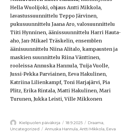
Hella Wuolijoki, ohjaus Antti Mikkola,
lavastussuunnittelu Teppo Järvinen,
pukusuunnittelu Jaana Aro, valosuunnittelu
Tiiti Hynninen, äänissuunnittelu Harri Hauta-
aho, Jan-Mikael Träskelin, ensemblen
äänisuunnittelu Niina Alitalo, kampausten ja
maskien suunnittelu Riina Vänttinen,
rooleissa Annuska Hannula, Tuija Vuolle,
Jussi-Pekka Parviainen, Eeva Hakulinen,
Katriina Lilienkampf, Toni Harjajärvi, Pia
Plitz, Erika Rintala, Matti Hakulinen, Mari
Turunen, Jukka Leisti, Ville Mikkonen
Kirjoittaja
Julkaistu
Kategoriat
Kielipuolen päiväkirja
18.9.2025
Draama
,
Avainsanat
Uncategorized
Annuska Hannula
,
Antti Mikkola
,
Eeva