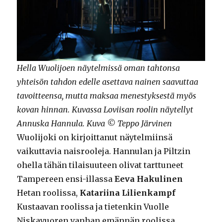
Hella Wuolijoen näytelmissä oman tahtonsa
yhteisön tahdon edelle asettava nainen saavuttaa
tavoitteensa, mutta maksaa menestyksestä myös
kovan hinnan. Kuvassa Loviisan roolin näytellyt
Annuska Hannula. Kuva © Teppo Järvinen
Wuolijoki on kirjoittanut näytelmiinsä
vaikuttavia naisrooleja. Hannulan ja Piltzin
ohella tähän tilaisuuteen olivat tarttuneet
Tampereen ensi-illassa
Eeva Hakulinen
Hetan roolissa,
Katariina Lilienkampf
Kustaavan roolissa ja tietenkin Vuolle
Niskavuoren vanhan emännän roolissa.