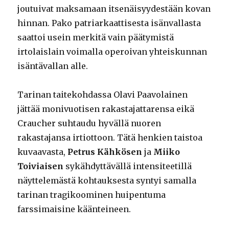
joutuivat maksamaan itsenäisyydestään kovan
hinnan. Pako patriarkaattisesta isänvallasta
saattoi usein merkitä vain päätymistä
irtolaislain voimalla operoivan yhteiskunnan
isäntävallan alle.
Tarinan taitekohdassa Olavi Paavolainen
jättää monivuotisen rakastajattarensa eikä
Craucher suhtaudu hyvällä nuoren
rakastajansa irtiottoon. Tätä henkien taistoa
kuvaavasta,
Petrus Kähkösen
ja
Miiko
Toiviaisen
sykähdyttävällä intensiteetillä
näyttelemästä kohtauksesta syntyi samalla
tarinan tragikoominen huipentuma
farssimaisine käänteineen.