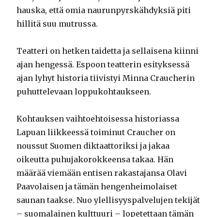
hauska, että omia naurunpyrskähdyksiä piti
hillitä suu mutrussa.
Teatteri on hetken taidetta ja sellaisena kiinni
ajan hengessä. Espoon teatterin esityksessä
ajan lyhyt historia tiivistyi Minna Craucherin
puhuttelevaan loppukohtaukseen.
Kohtauksen vaihtoehtoisessa historiassa
Lapuan liikkeessä toiminut Craucher on
noussut Suomen diktaattoriksi ja jakaa
oikeutta puhujakorokkeensa takaa. Hän
määrää viemään entisen rakastajansa Olavi
Paavolaisen ja tämän hengenheimolaiset
saunan taakse. Nuo ylellisyyspalvelujen tekijät
– suomalainen kulttuuri – lopetettaan tämän