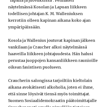
”läpällä ja juovuksissa”. Pennasen
näytelmässä Kosolan ja Lapuan liikkeen
todellisen johtajan K. M. Walleniuksen
kerrotiin olleen kapinan aikana koko ajan
ympäripäissään.
Kosola ja Wallenius joutuvat kapinan jälkeen
vankilaan ja Craucher alkoi näytelmässä
haaveilla liikkeen johtajuudesta. Hän halusi
perustaa juoppojen kansanliikkeen raunioille
oikean fasistisen puolueen.
Craucherin salongissa tarjoiltiin kieltolain
aikana avokätisesti alkoholia, joten ei ihme,
että sinne löysivät tiensä myös toimittajat.
Suomen Sosiaalidemokraatin päätoimittajalle