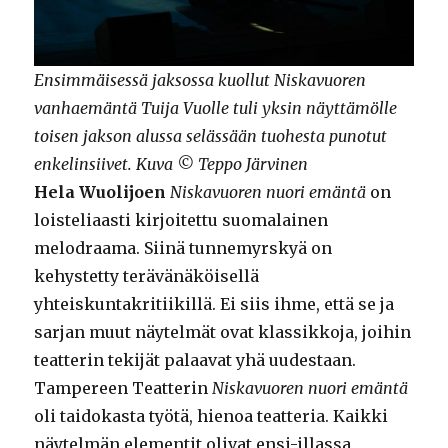
Ensimmäisessä jaksossa kuollut Niskavuoren
vanhaemäntä Tuija Vuolle tuli yksin näyttämölle
toisen jakson alussa selässään tuohesta punotut
enkelinsiivet. Kuva © Teppo Järvinen
Hela Wuolijoen
Niskavuoren nuori emäntä
on
loisteliaasti kirjoitettu suomalainen
melodraama. Siinä tunnemyrskyä on
kehystetty terävänäköisellä
yhteiskuntakritiikillä. Ei siis ihme, että se ja
sarjan muut näytelmät ovat klassikkoja, joihin
teatterin tekijät palaavat yhä uudestaan.
Tampereen Teatterin
Niskavuoren nuori emäntä
oli taidokasta työtä, hienoa teatteria. Kaikki
näytelmän elementit olivat ensi-illassa