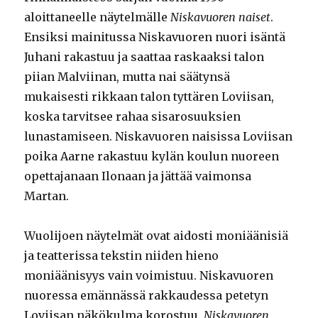
aloittaneelle näytelmälle
Niskavuoren naiset
.
Ensiksi mainitussa Niskavuoren nuori isäntä
Juhani rakastuu ja saattaa raskaaksi talon
piian Malviinan, mutta nai säätynsä
mukaisesti rikkaan talon tyttären Loviisan,
koska tarvitsee rahaa sisarosuuksien
lunastamiseen. Niskavuoren naisissa Loviisan
poika Aarne rakastuu kylän koulun nuoreen
opettajanaan Ilonaan ja jättää vaimonsa
Martan.
Wuolijoen näytelmät ovat aidosti moniäänisiä
ja teatterissa tekstin niiden hieno
moniäänisyys vain voimistuu. Niskavuoren
nuoressa emännässä rakkaudessa petetyn
Loviisan näkökulma korostuu,
Niskavuoren