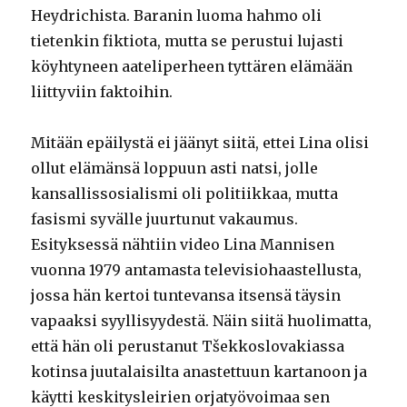
Heydrichista. Baranin luoma hahmo oli
tietenkin fiktiota, mutta se perustui lujasti
köyhtyneen aateliperheen tyttären elämään
liittyviin faktoihin.
Mitään epäilystä ei jäänyt siitä, ettei Lina olisi
ollut elämänsä loppuun asti natsi, jolle
kansallissosialismi oli politiikkaa, mutta
fasismi syvälle juurtunut vakaumus.
Esityksessä nähtiin video Lina Mannisen
vuonna 1979 antamasta televisiohaastellusta,
jossa hän kertoi tuntevansa itsensä täysin
vapaaksi syyllisyydestä. Näin siitä huolimatta,
että hän oli perustanut Tšekkoslovakiassa
kotinsa juutalaisilta anastettuun kartanoon ja
käytti keskitysleirien orjatyövoimaa sen