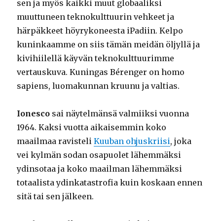
sen ja myös kaikki muut globaaliksi
muuttuneen teknokulttuurin vehkeet ja
härpäkkeet höyrykoneesta iPadiin. Kelpo
kuninkaamme on siis tämän meidän öljyllä ja
kivihiilellä käyvän teknokulttuurimme
vertauskuva. Kuningas Bérenger on homo
sapiens, luomakunnan kruunu ja valtias.
Ionesco
sai näytelmänsä valmiiksi vuonna
1964. Kaksi vuotta aikaisemmin koko
maailmaa ravisteli
Kuuban ohjuskriisi
, joka
vei kylmän sodan osapuolet lähemmäksi
ydinsotaa ja koko maailman lähemmäksi
totaalista ydinkatastrofia kuin koskaan ennen
sitä tai sen jälkeen.