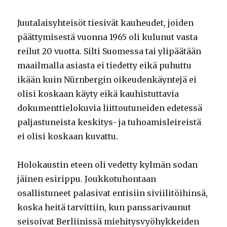
Juutalaisyhteisöt tiesivät kauheudet, joiden
päättymisestä vuonna 1965 oli kulunut vasta
reilut 20 vuotta. Silti Suomessa tai ylipäätään
maailmalla asiasta ei tiedetty eikä puhuttu
ikään kuin Nürnbergin oikeudenkäyntejä ei
olisi koskaan käyty eikä kauhistuttavia
dokumenttielokuvia liittoutuneiden edetessä
paljastuneista keskitys- ja tuhoamisleireistä
ei olisi koskaan kuvattu.
Holokaustin eteen oli vedetty kylmän sodan
jäinen esirippu. Joukkotuhontaan
osallistuneet palasivat entisiin siviilitöihinsä,
koska heitä tarvittiin, kun panssarivaunut
seisoivat Berliinissä miehitysvyöhykkeiden