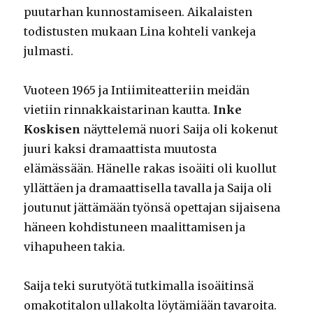
puutarhan kunnostamiseen. Aikalaisten
todistusten mukaan Lina kohteli vankeja
julmasti.
Vuoteen 1965 ja Intiimiteatteriin meidän
vietiin rinnakkaistarinan kautta.
Inke
Koskisen
näyttelemä nuori Saija oli kokenut
juuri kaksi dramaattista muutosta
elämässään. Hänelle rakas isoäiti oli kuollut
yllättäen ja dramaattisella tavalla ja Saija oli
joutunut jättämään työnsä opettajan sijaisena
häneen kohdistuneen maalittamisen ja
vihapuheen takia.
Saija teki surutyötä tutkimalla isoäitinsä
omakotitalon ullakolta löytämiään tavaroita.