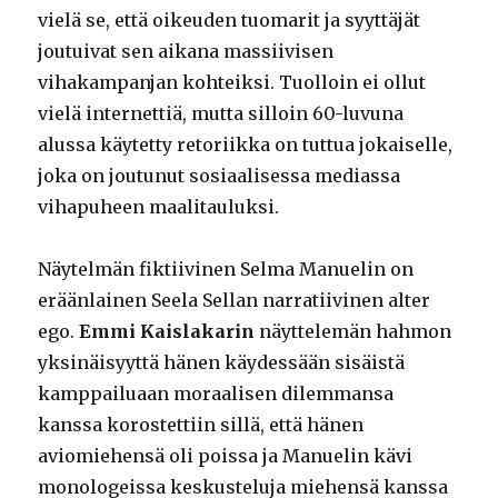
vielä se, että oikeuden tuomarit ja syyttäjät
joutuivat sen aikana massiivisen
vihakampanjan kohteiksi. Tuolloin ei ollut
vielä internettiä, mutta silloin 60-luvuna
alussa käytetty retoriikka on tuttua jokaiselle,
joka on joutunut sosiaalisessa mediassa
vihapuheen maalitauluksi.
Näytelmän fiktiivinen Selma Manuelin on
eräänlainen Seela Sellan narratiivinen alter
ego.
Emmi Kaislakarin
näyttelemän hahmon
yksinäisyyttä hänen käydessään sisäistä
kamppailuaan moraalisen dilemmansa
kanssa korostettiin sillä, että hänen
aviomiehensä oli poissa ja Manuelin kävi
monologeissa keskusteluja miehensä kanssa