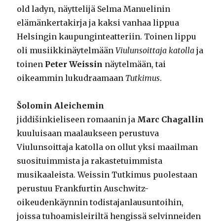
old ladyn, näyttelijä Selma Manuelinin
elämänkertakirja ja kaksi vanhaa lippua
Helsingin kaupunginteatteriin. Toinen lippu
oli musiikkinäytelmään
Viulunsoittaja katolla
ja
toinen
Peter Weissin
näytelmään, tai
oikeammin lukudraamaan
Tutkimus
.
Šolomin Aleichemin
jiddišinkieliseen romaanin ja
Marc Chagallin
kuuluisaan maalaukseen perustuva
Viulunsoittaja katolla on ollut yksi maailman
suosituimmista ja rakastetuimmista
musikaaleista. Weissin Tutkimus puolestaan
perustuu Frankfurtin Auschwitz-
oikeudenkäynnin todistajanlausuntoihin,
joissa tuhoamisleiriltä hengissä selvinneiden