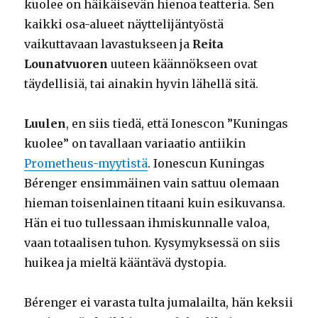
kuolee on häikäisevän hienoa teatteria. Sen
kaikki osa-alueet näyttelijäntyöstä
vaikuttavaan lavastukseen ja
Reita
Lounatvuoren
uuteen käännökseen ovat
täydellisiä, tai ainakin hyvin lähellä sitä.
Luulen
, en siis tiedä, että Ionescon ”Kuningas
kuolee” on tavallaan variaatio antiikin
Prometheus-myytistä
. Ionescun Kuningas
Bérenger ensimmäinen vain sattuu olemaan
hieman toisenlainen titaani kuin esikuvansa.
Hän ei tuo tullessaan ihmiskunnalle valoa,
vaan totaalisen tuhon. Kysymyksessä on siis
huikea ja mieltä kääntävä dystopia.
Bérenger ei varasta tulta jumalailta, hän keksii