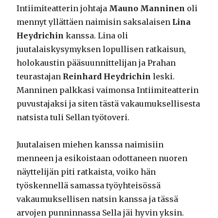
Intiimiteatterin johtaja
Mauno Manninen
oli
mennyt yllättäen naimisin saksalaisen
Lina
Heydrichin
kanssa. Lina oli
juutalaiskysymyksen lopullisen ratkaisun,
holokaustin pääsuunnittelijan ja Prahan
teurastajan
Reinhard Heydrichin
leski.
Manninen palkkasi vaimonsa Intiimiteatterin
puvustajaksi ja siten tästä vakaumuksellisesta
natsista tuli Sellan työtoveri.
Juutalaisen miehen kanssa naimisiin
menneen ja esikoistaan odottaneen nuoren
näyttelijän piti ratkaista, voiko hän
työskennellä samassa työyhteisössä
vakaumuksellisen natsin kanssa ja tässä
arvojen punninnassa Sella jäi hyvin yksin.