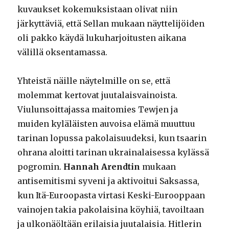
kuvaukset kokemuksistaan olivat niin
järkyttäviä, että Sellan mukaan näyttelijöiden
oli pakko käydä lukuharjoitusten aikana
välillä oksentamassa.
Yhteistä näille näytelmille on se, että
molemmat kertovat juutalaisvainoista.
Viulunsoittajassa maitomies Tewjen ja
muiden kyläläisten auvoisa elämä muuttuu
tarinan lopussa pakolaisuudeksi, kun tsaarin
ohrana aloitti tarinan ukrainalaisessa kylässä
pogromin.
Hannah Arendtin
mukaan
antisemitismi syveni ja aktivoitui Saksassa,
kun Itä-Euroopasta virtasi Keski-Eurooppaan
vainojen takia pakolaisina köyhiä, tavoiltaan
ja ulkonäöltään erilaisia juutalaisia. Hitlerin