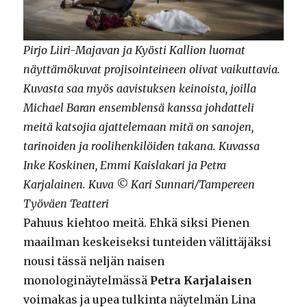
Pirjo Liiri-Majavan ja Kyösti Kallion luomat
näyttämökuvat projisointeineen olivat vaikuttavia.
Kuvasta saa myös aavistuksen keinoista, joilla
Michael Baran ensemblensä kanssa johdatteli
meitä katsojia ajattelemaan mitä on sanojen,
tarinoiden ja roolihenkilöiden takana. Kuvassa
Inke Koskinen, Emmi Kaislakari ja Petra
Karjalainen. Kuva © Kari Sunnari/Tampereen
Työväen Teatteri
Pahuus kiehtoo meitä. Ehkä siksi Pienen
maailman keskeiseksi tunteiden välittäjäksi
nousi tässä neljän naisen
monologinäytelmässä
Petra Karjalaisen
voimakas ja upea tulkinta näytelmän Lina