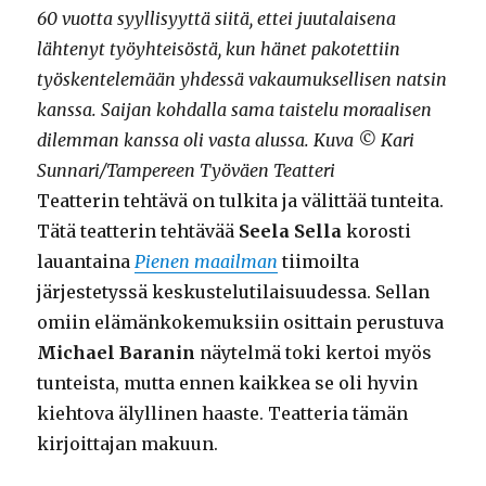
60 vuotta syyllisyyttä siitä, ettei juutalaisena
lähtenyt työyhteisöstä, kun hänet pakotettiin
työskentelemään yhdessä vakaumuksellisen natsin
kanssa. Saijan kohdalla sama taistelu moraalisen
dilemman kanssa oli vasta alussa. Kuva © Kari
Sunnari/Tampereen Työväen Teatteri
Teatterin tehtävä on tulkita ja välittää tunteita.
Tätä teatterin tehtävää
Seela Sella
korosti
lauantaina
Pienen maailman
tiimoilta
järjestetyssä keskustelutilaisuudessa. Sellan
omiin elämänkokemuksiin osittain perustuva
Michael Baranin
näytelmä toki kertoi myös
tunteista, mutta ennen kaikkea se oli hyvin
kiehtova älyllinen haaste. Teatteria tämän
kirjoittajan makuun.