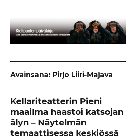
Kielipuolen päiväkirja
Avainsana:
Pirjo Liiri-Majava
Kellariteatterin Pieni
maailma haastoi katsojan
älyn – Näytelmän
temaattisessa keskiössä