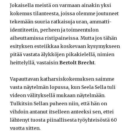
Jokaisella meistä on varmaan ainakin yksi
kokemus tilanteesta, joissa olemme joutuneet
tekemään suuria ratkaisuja uran, ammatti-
identiteetin, perheen ja toimeentulon
aiheuttamissa ristipaineissa. Mutta jos tähän
esityksen esteiikkaa koskevaan kysymykseen
pitää vastata älykköjen pikakielellä, nimien
heittelyllä, vastaisin
Bertolt Brecht
.
Vapauttavan katharsiskokemuksen saimme
vasta näytelmän lopussa, kun Seela Sella tuli
videon välityksellä mukaan näytelmään.
Tulkitsin Sellan puheen niin, että hän on
vihdoin antanut itselleen anteeksi sen, ettei
lähtenyt tuosta piinallisesta työyhteisöstä 60
vuotta sitten.