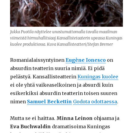
Jukka Puotila näyttelee unostumattomalla tavalla maailman
viimeistä hirmuhallitsiaaj Kansallistetaaterin upeassa Kuningas
kuolee produktiossa. Kuva Kansallisteatteri/Stefan Bremer
Romanialaissyntyinen
Eugène Ionesco
on
absurdin teatterin suuria nimiä. Ei pidä
pelästyä. Kansallisteatterin
Kuningas kuolee
ei ole yhtä vaikeaselkoinen ja absurdi kuin
esikerkiksi absurdin teatterin toisen suuren
nimen
Samuel Beckettin
Godota odottaessa
.
Mutta se ei haittaa.
Minna Leinon
ohjaama ja
Eva Buchwaldin
dramatisoima Kuningas