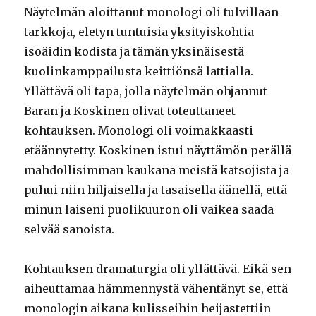
Näytelmän aloittanut monologi oli tulvillaan
tarkkoja, eletyn tuntuisia yksityiskohtia
isoäidin kodista ja tämän yksinäisestä
kuolinkamppailusta keittiönsä lattialla.
Yllättävä oli tapa, jolla näytelmän ohjannut
Baran ja Koskinen olivat toteuttaneet
kohtauksen. Monologi oli voimakkaasti
etäännytetty. Koskinen istui näyttämön perällä
mahdollisimman kaukana meistä katsojista ja
puhui niin hiljaisella ja tasaisella äänellä, että
minun laiseni puolikuuron oli vaikea saada
selvää sanoista.
Kohtauksen dramaturgia oli yllättävä. Eikä sen
aiheuttamaa hämmennystä vähentänyt se, että
monologin aikana kulisseihin heijastettiin