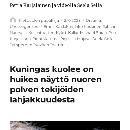
Petra Karjalainen ja videolla Seela Sella
Kirjoittaja
Julkaistu
Kategoriat
Kielipuolen päiväkirja
2.10.2023
Draama
,
Avainsanat
Uncategorized
Emmi Kaislakari
,
Inke Koskinen
,
Juhani
Nuorvala
,
Kellariteatteri
,
Kyösti Kallio
,
Michael Baran
,
Petra
Karjalainen
,
Pieni Maailma
,
Pirjo Liiri-Majava
,
Seela Sella
,
Tampereen Työväen Teatteri
Kuningas kuolee on
huikea näyttö nuoren
polven tekijöiden
lahjakkuudesta