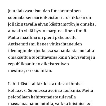
Juutalaisvastaisuuden ilmaantuminen
suomalaisen äärioikeiston retoriikkaan on
jollakin tavalla aivan käsittämätön ja onneksi
ainakin vielä hyvin marginaalinen ilmiö.
Mutta maailma on pieni pahuudelle.
Antisemitismi lienee vinksahtaneiden
ideologioiden joukossa samanlaista muualta
omaksuttua tuontitavaraa kuin Yhdysvaltojen
republikaaninen oikeistosiiven
mesimäyrärasismikin.
Lähi-idästä tai Afrikasta tulevat ihmiset
kohtaavat Suomessa avointa rasismia. Meitä
pelotellaan kehitysmaista tulevalla
massamaahanmuutolla, vaikka toistaiseksi