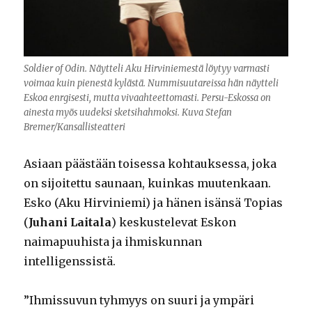
Soldier of Odin. Näytteli Aku Hirviniemestä löytyy varmasti
voimaa kuin pienestä kylästä. Nummisuutareissa hän näytteli
Eskoa enrgisesti, mutta vivaahteettomasti. Persu-Eskossa on
ainesta myös uudeksi sketsihahmoksi. Kuva Stefan
Bremer/Kansallisteatteri
Asiaan päästään toisessa kohtauksessa, joka
on sijoitettu saunaan, kuinkas muutenkaan.
Esko (Aku Hirviniemi) ja hänen isänsä Topias
(
Juhani Laitala
) keskustelevat Eskon
naimapuuhista ja ihmiskunnan
intelligenssistä.
”Ihmissuvun tyhmyys on suuri ja ympäri