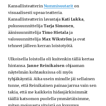
Kansallisteatterin
Nummisuutarit
on
visuaalisesti upeaa teatteria.
Kansallisteatterin lavastaja
Kati Lukka
,
pukusuunnittelija
Tarja Simonen
,
äänisuunnittelija
Timo Hietala
ja
valosuunnittelija
Max Wikström
ja ovat
tehneet jälleen kerran loistotyötä.
Ulkoisella loistolla oli kuitenkin tällä kertaa
hintansa.
Janne Reinikaisen
ohjaaman
näytelmän kohtauksissa oli myös
tyhjäkäyntiä. Aika usein minulle jäi sellainen
tunne, että Reinikainen painaa jarrua vain sen
takia, että me kaikkein hidasjärkisimmät
täällä katsomon puolella ymmärtäisimme,
miten mojovasta vitsistä on kysymys.