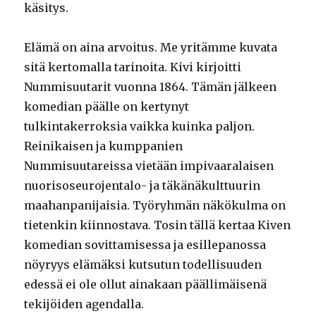
käsitys.
Elämä on aina arvoitus. Me yritämme kuvata
sitä kertomalla tarinoita. Kivi kirjoitti
Nummisuutarit vuonna 1864. Tämän jälkeen
komedian päälle on kertynyt
tulkintakerroksia vaikka kuinka paljon.
Reinikaisen ja kumppanien
Nummisuutareissa vietään impivaaralaisen
nuorisoseurojentalo- ja täkänäkulttuurin
maahanpanijaisia. Työryhmän näkökulma on
tietenkin kiinnostava. Tosin tällä kertaa Kiven
komedian sovittamisessa ja esillepanossa
nöyryys elämäksi kutsutun todellisuuden
edessä ei ole ollut ainakaan päällimäisenä
tekijöiden agendalla.