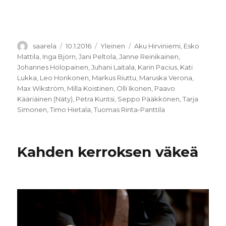
Kirjoittaja
Julkaistu
Kategoriat
Avainsanat
saarela
10.1.2016
Yleinen
Aku Hirviniemi
,
Esko
Mattila
,
Inga Björn
,
Jani Peltola
,
Janne Reinikainen
,
Johannes Holopainen
,
Juhani Laitala
,
Karin Pacius
,
Kati
Lukka
,
Leo Honkonen
,
Markus Riuttu
,
Maruska Verona
,
Max Wikström
,
Milla Koistinen
,
Olli Ikonen
,
Paavo
Kääriäinen (Näty)
,
Petra Kuntsi
,
Seppo Pääkkönen
,
Tarja
Simonen
,
Timo Hietala
,
Tuomas Rinta-Panttila
Kahden kerroksen väkeä