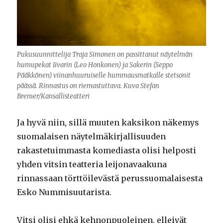
Pukusuunnittelija Traja Simonen on passittanut näytelmän
humupekat Iivarin (Leo Honkonen) ja Sakerin (Seppo
Pääkkönen) viinanhuuruiselle hummausmatkalle stetsonit
päässä. Rinnastus on riemastuttava. Kuva Stefan
Bremer/Kansallisteatteri
Ja hyvä niin, sillä muuten kaksikon näkemys
suomalaisen näytelmäkirjallisuuden
rakastetuimmasta komediasta olisi helposti
yhden vitsin teatteria leijonavaakuna
rinnassaan törttöilevästä perussuomalaisesta
Esko Nummisuutarista.
Vitsi olisi ehkä kehnonpuoleinen, elleivät