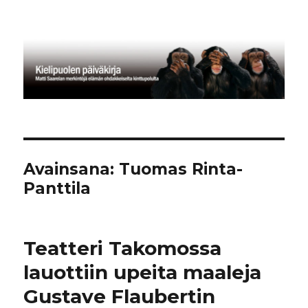
Kielipuolen päiväkirja
Avainsana:
Tuomas Rinta-
Panttila
Teatteri Takomossa
lauottiin upeita maaleja
Gustave Flaubertin