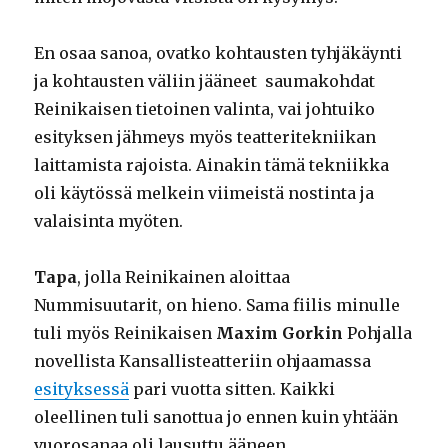
En osaa sanoa, ovatko kohtausten tyhjäkäynti
ja kohtausten väliin jääneet saumakohdat
Reinikaisen tietoinen valinta, vai johtuiko
esityksen jähmeys myös teatteritekniikan
laittamista rajoista. Ainakin tämä tekniikka
oli käytössä melkein viimeistä nostinta ja
valaisinta myöten.
Tapa
, jolla Reinikainen aloittaa
Nummisuutarit, on hieno. Sama fiilis minulle
tuli myös Reinikaisen
Maxim Gorkin
Pohjalla
novellista Kansallisteatteriin ohjaamassa
esityksessä
pari vuotta sitten. Kaikki
oleellinen tuli sanottua jo ennen kuin yhtään
vuorosanaa oli lausuttu ääneen.