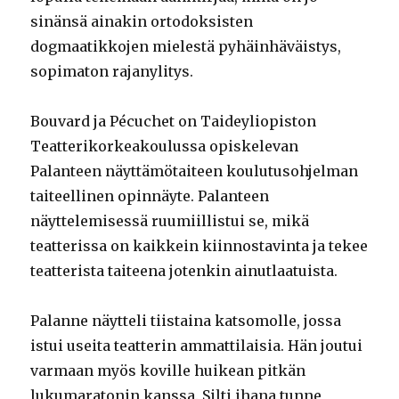
sinänsä ainakin ortodoksisten
dogmaatikkojen mielestä pyhäinhäväistys,
sopimaton rajanylitys.
Bouvard ja Pécuchet on Taideyliopiston
Teatterikorkeakoulussa opiskelevan
Palanteen näyttämötaiteen koulutusohjelman
taiteellinen opinnäyte. Palanteen
näyttelemisessä ruumiillistui se, mikä
teatterissa on kaikkein kiinnostavinta ja tekee
teatterista taiteena jotenkin ainutlaatuista.
Palanne näytteli tiistaina katsomolle, jossa
istui useita teatterin ammattilaisia. Hän joutui
varmaan myös koville huikean pitkän
lukumaratonin kanssa. Silti ihana tunne