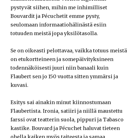
pystyvät siihen, mihin me inhimilliset
Bouvardit ja Pécuchetit emme pysty,
seulomaan informaatiohälinästä esiin
totuuden meistä jopa yksilötasolla.
Se on oikeasti pelottavaa, vaikka totuus meistä
on etukortteineen ja somepäivityksineen
todennäköisesti juuri niin banaali kuin
Flaubert sen jo 150 vuotta sitten ymmärsi ja
kuvasi.
Esitys sai ainakin minut kiinnostumaan
Flaubertista. Ironia, satiiri ja niillä maustettu
farssi ovat teatterin suola, pippuri ja Tabasco
kastike. Bouvard ja Pécuchet haluvat tieteen
ohella kaiken myös taiteesta ja samaa