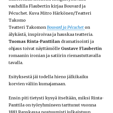
vauhdilla Flaubertin kirjaa Bouvard ja
Pécuchet. Kuva Mitro Härkönen/Teatteri
Takomo
Teatteri Takomon
Bouvard ja Pécuchet
on
älykästä, inspiroivaa ja hauskaa teatteria.
Tuomas Rinta-Panttilan
dramatisointi ja
ohjaus toivat näyttämölle
Gustave Flaubertin
romaanin ironian ja satiirin riemastuttavalla
tavalla.
Esityksestä jäi todella hieno jälkikaiku
korvien väliin kumajamaan.
Ensin piti tietysti kysyä itseltään, miksi Rinta-
Panttila on työryhmineen tarttunut vuonna
1881 Ranskassa postuumisti julkaistuun