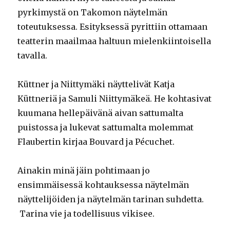
pyrkimystä on Takomon näytelmän
toteutuksessa. Esityksessä pyrittiin ottamaan
teatterin maailmaa haltuun mielenkiintoisella
tavalla.
Küttner ja Niittymäki näyttelivät Katja
Küttneriä ja Samuli Niittymäkeä. He kohtasivat
kuumana hellepäivänä aivan sattumalta
puistossa ja lukevat sattumalta molemmat
Flaubertin kirjaa Bouvard ja Pécuchet.
Ainakin minä jäin pohtimaan jo
ensimmäisessä kohtauksessa näytelmän
näyttelijöiden ja näytelmän tarinan suhdetta.
Tarina vie ja todellisuus vikisee.