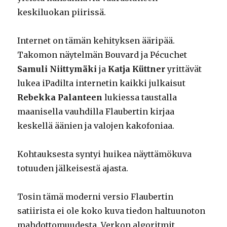
keskiluokan piirissä.
Internet on tämän kehityksen ääripää.
Takomon näytelmän Bouvard ja Pécuchet
Samuli Niittymäki
ja
Katja Küttner
yrittävät
lukea iPadilta internetin kaikki julkaisut
Rebekka Palanteen
lukiessa taustalla
maanisella vauhdilla Flaubertin kirjaa
keskellä äänien ja valojen kakofoniaa.
Kohtauksesta syntyi huikea näyttämökuva
totuuden jälkeisestä ajasta.
Tosin tämä moderni versio Flaubertin
satiirista ei ole koko kuva tiedon haltuunoton
mahdottomuudesta. Verkon algoritmit