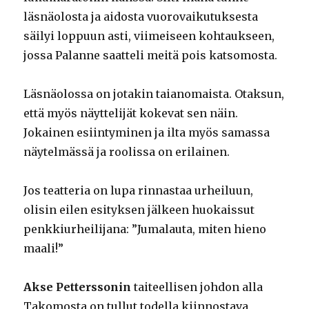
läsnäolosta ja aidosta vuorovaikutuksesta
säilyi loppuun asti, viimeiseen kohtaukseen,
jossa Palanne saatteli meitä pois katsomosta.
Läsnäolossa on jotakin taianomaista. Otaksun,
että myös näyttelijät kokevat sen näin.
Jokainen esiintyminen ja ilta myös samassa
näytelmässä ja roolissa on erilainen.
Jos teatteria on lupa rinnastaa urheiluun,
olisin eilen esityksen jälkeen huokaissut
penkkiurheilijana: ”Jumalauta, miten hieno
maali!”
Akse Petterssonin
taiteellisen johdon alla
Takomosta on tullut todella kiinnostava