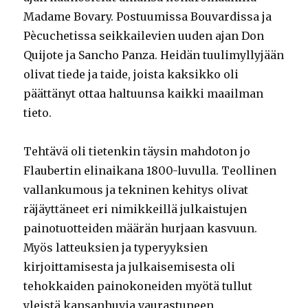
Madame Bovary. Postuumissa Bouvardissa ja
Pècuchetissa seikkailevien uuden ajan Don
Quijote ja Sancho Panza. Heidän tuulimyllyjään
olivat tiede ja taide, joista kaksikko oli
päättänyt ottaa haltuunsa kaikki maailman
tieto.
Tehtävä oli tietenkin täysin mahdoton jo
Flaubertin elinaikana 1800-luvulla. Teollinen
vallankumous ja tekninen kehitys olivat
räjäyttäneet eri nimikkeillä julkaistujen
painotuotteiden määrän hurjaan kasvuun.
Myös latteuksien ja typeryyksien
kirjoittamisesta ja julkaisemisesta oli
tehokkaiden painokoneiden myötä tullut
yleistä kansanhuvia vaurastuneen