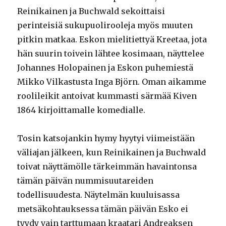
Reinikainen ja Buchwald sekoittaisi
perinteisiä sukupuolirooleja myös muuten
pitkin matkaa. Eskon mielitiettyä Kreetaa, jota
hän suurin toivein lähtee kosimaan, näyttelee
Johannes Holopainen ja Eskon puhemiestä
Mikko Vilkastusta Inga Björn. Oman aikamme
roolileikit antoivat kummasti särmää Kiven
1864 kirjoittamalle komedialle.
Tosin katsojankin hymy hyytyi viimeistään
väliajan jälkeen, kun Reinikainen ja Buchwald
toivat näyttämölle tärkeimmän havaintonsa
tämän päivän nummisuutareiden
todellisuudesta. Näytelmän kuuluisassa
metsäkohtauksessa tämän päivän Esko ei
tyydy vain tarttumaan kraatari Andreaksen