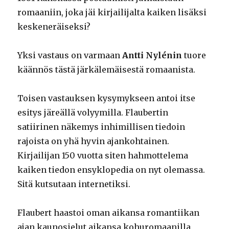
romaaniin, joka jäi kirjailijalta kaiken lisäksi
keskeneräiseksi?
Yksi vastaus on varmaan
Antti Nylénin
tuore
käännös tästä järkälemäisestä romaanista.
Toisen vastauksen kysymykseen antoi itse
esitys järeällä volyymilla. Flaubertin
satiirinen näkemys inhimillisen tiedoin
rajoista on yhä hyvin ajankohtainen.
Kirjailijan 150 vuotta siten hahmottelema
kaiken tiedon ensyklopedia on nyt olemassa.
Sitä kutsutaan internetiksi.
Flaubert haastoi oman aikansa romantiikan
ajan kaunosielut aikansa kohuromaanilla