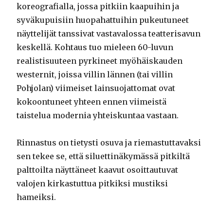
koreografialla, jossa pitkiin kaapuihin ja
syväkupuisiin huopahattuihin pukeutuneet
näyttelijät tanssivat vastavalossa teatterisavun
keskellä. Kohtaus tuo mieleen 60-luvun
realistisuuteen pyrkineet myöhäiskauden
westernit, joissa villin lännen (tai villin
Pohjolan) viimeiset lainsuojattomat ovat
kokoontuneet yhteen ennen viimeistä
taistelua modernia yhteiskuntaa vastaan.
Rinnastus on tietysti osuva ja riemastuttavaksi
sen tekee se, että siluettinäkymässä pitkiltä
palttoilta näyttäneet kaavut osoittautuvat
valojen kirkastuttua pitkiksi mustiksi
hameiksi.