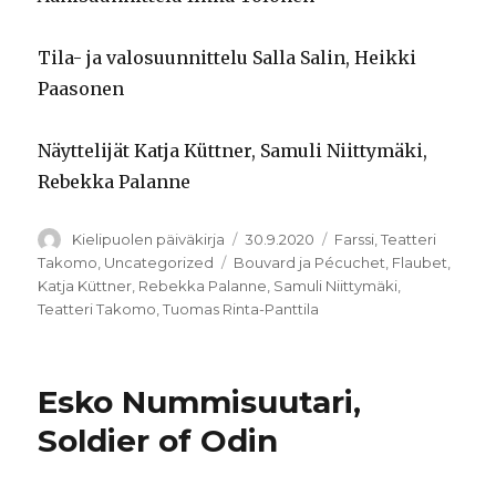
Tila- ja valosuunnittelu Salla Salin, Heikki
Paasonen
Näyttelijät Katja Küttner, Samuli Niittymäki,
Rebekka Palanne
Kirjoittaja
Julkaistu
Kategoriat
Kielipuolen päiväkirja
30.9.2020
Farssi
,
Teatteri
Avainsanat
Takomo
,
Uncategorized
Bouvard ja Pécuchet
,
Flaubet
,
Katja Küttner
,
Rebekka Palanne
,
Samuli Niittymäki
,
Teatteri Takomo
,
Tuomas Rinta-Panttila
Esko Nummisuutari,
Soldier of Odin