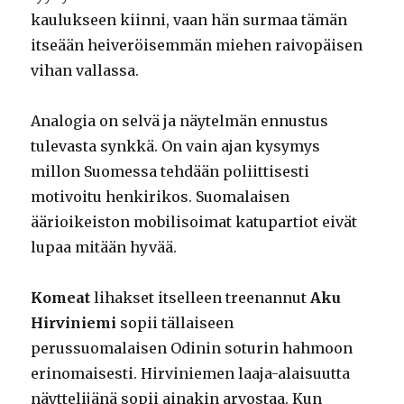
kaulukseen kiinni, vaan hän surmaa tämän
itseään heiveröisemmän miehen raivopäisen
vihan vallassa.
Analogia on selvä ja näytelmän ennustus
tulevasta synkkä. On vain ajan kysymys
millon Suomessa tehdään poliittisesti
motivoitu henkirikos. Suomalaisen
äärioikeiston mobilisoimat katupartiot eivät
lupaa mitään hyvää.
Komeat
lihakset itselleen treenannut
Aku
Hirviniemi
sopii tällaiseen
perussuomalaisen Odinin soturin hahmoon
erinomaisesti. Hirviniemen laaja-alaisuutta
näyttelijänä sopii ainakin arvostaa. Kun