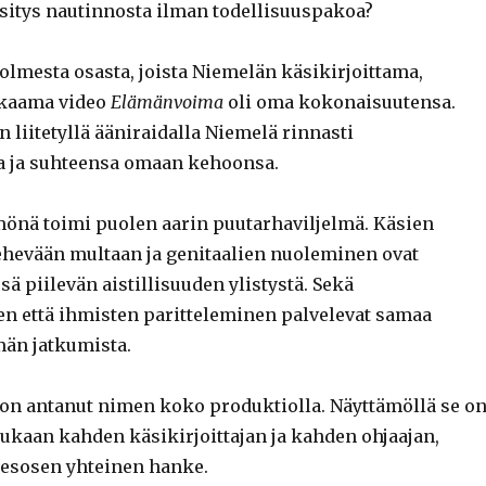
sitys nautinnosta ilman todellisuuspakoa?
olmesta osasta, joista Niemelän käsikirjoittama,
kkaama video
Elämänvoima
oli oma kokonaisuutensa.
en liitetyllä ääniraidalla Niemelä rinnasti
a ja suhteensa omaan kehoonsa.
mönä toimi puolen aarin puutarhaviljelmä. Käsien
hevään multaan ja genitaalien nuoleminen ovat
 piilevän aistillisuuden ylistystä. Sekä
n että ihmisten paritteleminen palvelevat samaa
än jatkumista.
on antanut nimen koko produktiolla. Näyttämöllä se o
kaan kahden käsikirjoittajan ja kahden ohjaajan,
esosen yhteinen hanke.