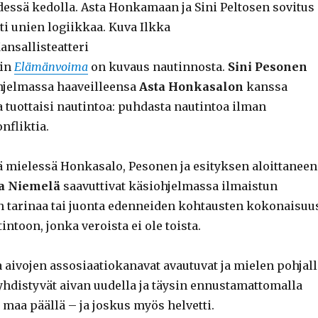
essä kedolla. Asta Honkamaan ja Sini Peltosen sovitus
ti unien logiikkaa. Kuva Ilkka
ansallisteatteri
rin
Elämänvoima
on kuvaus nautinnosta.
Sini Pesonen
ohjelmassa haaveilleensa
Asta Honkasalon
kanssa
a tuottaisi nautintoa: puhdasta nautintoa ilman
nfliktia.
 mielessä Honkasalo, Pesonen ja esityksen aloittaneen
a Niemelä
saavuttivat käsiohjelmassa ilmaistun
an tarinaa tai juonta edenneiden kohtausten kokonaisuu
intoon, jonka veroista ei ole toista.
a aivojen assosiaatiokanavat avautuvat ja mielen pohjall
yhdistyvät aivan uudella ja täysin ennustamattomalla
s maa päällä – ja joskus myös helvetti.