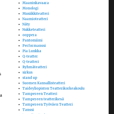
Maaninkavaara
Monologi
Musiikkiteatteri
Naamioteatteri
Näty
Nukketeatteri
ooppera
Pantomiimi
Performanssi
Pia Lunkka
Q-teatter
Q-teatteri
Ryhmäteatteri
sirkus
s
stand up
Suomen Kansallisteatteri
Taideyliopiston Teatterikorkeakoulu
Tampereen Teatteri
a
Tampereen teatterikesä
Tampereen Työväen Teatteri
Tanssi