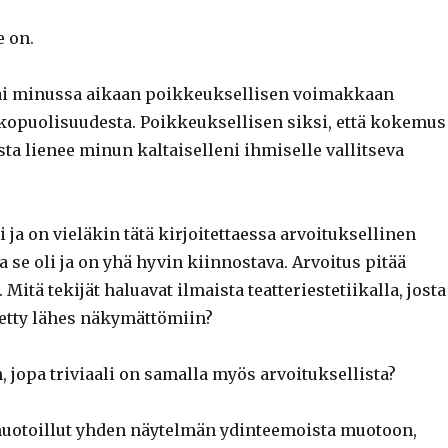
e on.
i minussa aikaan poikkeuksellisen voimakkaan
opuolisuudesta. Poikkeuksellisen siksi, että kokemus
ta lienee minun kaltaiselleni ihmiselle vallitseva
ja on vieläkin tätä kirjoitettaessa arvoituksellinen
na se oli ja on yhä hyvin kiinnostava. Arvoitus pitää
. Mitä tekijät haluavat ilmaista teatteriestetiikalla, josta
tetty lähes näkymättömiin?
, jopa triviaali on samalla myös arvoituksellista?
otoillut yhden näytelmän ydinteemoista muotoon,