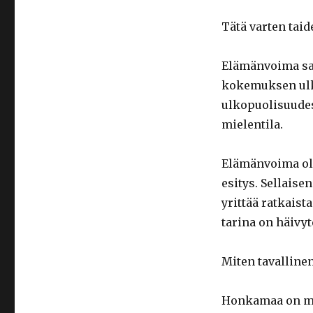
Tätä varten taid
Elämänvoima sa
kokemuksen ulk
ulkopuolisuudes
mielentila.
Elämänvoima oli 
esitys. Sellaise
yrittää ratkaista
tarina on häivy
Miten tavallinen
Honkamaa on mu