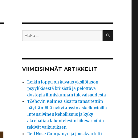
HAKU
Etsi:
VIIMEISIMMÄT ARTIKKELIT
Leikin loppu on kuvaus yksilötason
psyykkisestä kriisistä ja pelottava
dystopia ihmiskunnan tulevaisuudesta
Tšehovin Kolmea sisarta tanssitettiin
näyttämöllä nykytanssin askelkuvioilla –
Intensiivinen kehollisuus ja kyky
akrobatiaa lähenteleviin liikesarjoihin
tekivät vaikutuksen
Red Nose Companyn ja jousikvartetti