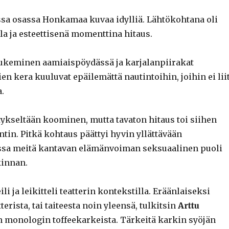
ssa osassa Honkamaa kuvaa idylliä. Lähtökohtana oli
la ja esteettisenä momenttina hitaus.
ukeminen aamiaispöydässä ja karjalanpiirakat
en kera kuuluvat epäilemättä nautintoihin, joihin ei lii
.
tykseltään koominen, mutta tavaton hitaus toi siihen
tin. Pitkä kohtaus päättyi hyvin yllättävään
ssa meitä kantavan elämänvoiman seksuaalinen puoli
kinnan.
 ja leikitteli teatterin kontekstilla. Eräänlaiseksi
terista, tai taiteesta noin yleensä, tulkitsin
Arttu
 monologin toffeekarkeista. Tärkeitä karkin syöjän