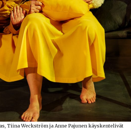
as, Tiina Weckström ja Anne Pajunen käyskentelivät