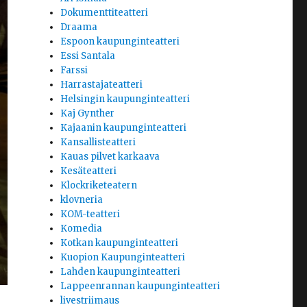
Dokumenttiteatteri
Draama
Espoon kaupunginteatteri
Essi Santala
Farssi
Harrastajateatteri
Helsingin kaupunginteatteri
Kaj Gynther
Kajaanin kaupunginteatteri
Kansallisteatteri
Kauas pilvet karkaava
Kesäteatteri
Klockriketeatern
klovneria
KOM-teatteri
Komedia
Kotkan kaupunginteatteri
Kuopion Kaupunginteatteri
Lahden kaupunginteatteri
Lappeenrannan kaupunginteatteri
livestriimaus