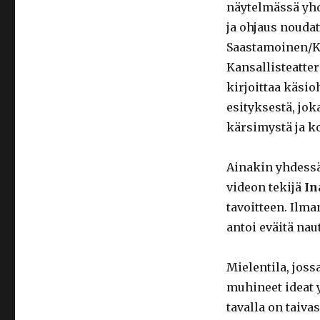
näytelmässä yhd
ja ohjaus noudat
Saastamoinen/K
Kansallisteatte
kirjoittaa käsi
esityksestä, jok
kärsimystä ja ko
Ainakin yhdessä
videon tekijä
In
tavoitteen. Ilm
antoi eväitä naut
Mielentila, joss
muhineet ideat 
tavalla on taiva