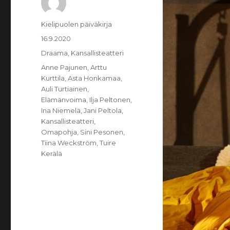
Kirjoittaja
Kielipuolen päiväkirja
Julkaistu
16.9.2020
Kategoriat
Draama
,
Kansallisteatteri
Avainsanat
Anne Pajunen
,
Arttu
Kurttila
,
Asta Honkamaa
,
Auli Turtiainen
,
Elämänvoima
,
Ilja Peltonen
,
Ina Niemelä
,
Jani Peltola
,
Kansallisteatteri
,
Omapohja
,
Sini Pesonen
,
Tiina Weckström
,
Tuire
Kerälä