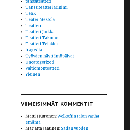
tanssiteatteri
Tanssiteatteri Minimi
TeaK
Teater Mestola
Teatteri
Teatteri Jurkka
Teatteri Takomo
Teatteri Telakka
tragedia
Työväen näyttämöpäivät
Uncategorized
Valtiomonteatteri
Yleinen
VIIMEISIMMÄT KOMMENTIT
Matti J Kuronen
:
Wolkoffin talon vanha
emäntä
Marjatta Jaatinen
:
Sadan vuoden