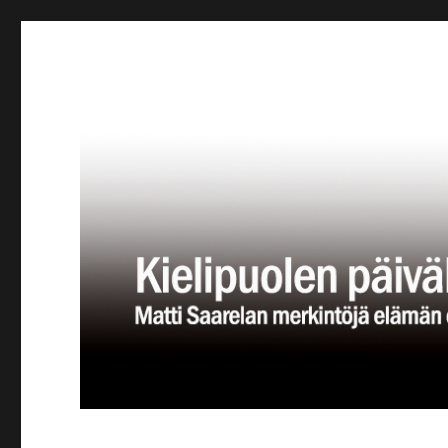
Kielipuolen päiväkirja
Teatteriblogi