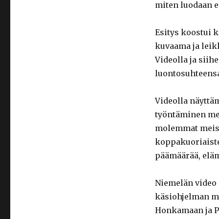
miten luodaan e
Esitys koostui k
kuvaama ja lei
Videolla ja siih
luontosuhteens
Videolla näyttä
työntäminen me
molemmat meissä
koppakuoriaiste
päämäärää, eläm
Niemelän video 
käsiohjelman mu
Honkamaan ja P