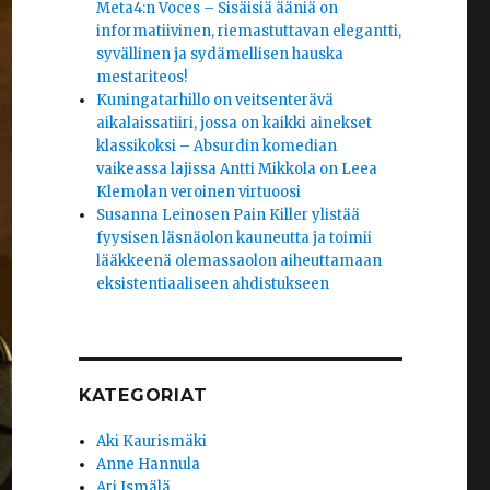
Meta4:n Voces – Sisäisiä ääniä on
informatiivinen, riemastuttavan elegantti,
syvällinen ja sydämellisen hauska
mestariteos!
Kuningatarhillo on veitsenterävä
aikalaissatiiri, jossa on kaikki ainekset
klassikoksi – Absurdin komedian
vaikeassa lajissa Antti Mikkola on Leea
Klemolan veroinen virtuoosi
Susanna Leinosen Pain Killer ylistää
fyysisen läsnäolon kauneutta ja toimii
lääkkeenä olemassaolon aiheuttamaan
eksistentiaaliseen ahdistukseen
KATEGORIAT
Aki Kaurismäki
Anne Hannula
Ari Ismälä