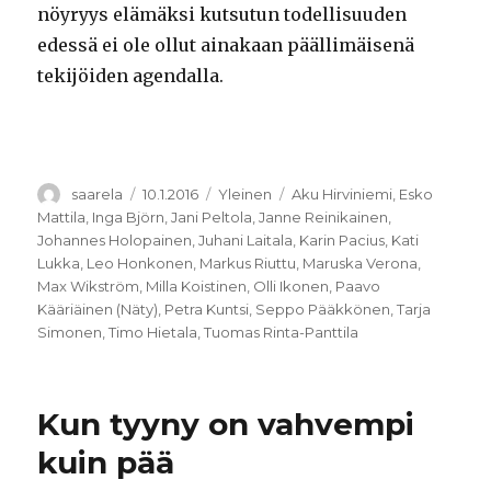
nöyryys elämäksi kutsutun todellisuuden
edessä ei ole ollut ainakaan päällimäisenä
tekijöiden agendalla.
Kirjoittaja
Julkaistu
Kategoriat
Avainsanat
saarela
10.1.2016
Yleinen
Aku Hirviniemi
,
Esko
Mattila
,
Inga Björn
,
Jani Peltola
,
Janne Reinikainen
,
Johannes Holopainen
,
Juhani Laitala
,
Karin Pacius
,
Kati
Lukka
,
Leo Honkonen
,
Markus Riuttu
,
Maruska Verona
,
Max Wikström
,
Milla Koistinen
,
Olli Ikonen
,
Paavo
Kääriäinen (Näty)
,
Petra Kuntsi
,
Seppo Pääkkönen
,
Tarja
Simonen
,
Timo Hietala
,
Tuomas Rinta-Panttila
Kun tyyny on vahvempi
kuin pää