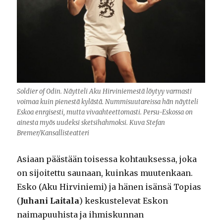
Soldier of Odin. Näytteli Aku Hirviniemestä löytyy varmasti
voimaa kuin pienestä kylästä. Nummisuutareissa hän näytteli
Eskoa enrgisesti, mutta vivaahteettomasti. Persu-Eskossa on
ainesta myös uudeksi sketsihahmoksi. Kuva Stefan
Bremer/Kansallisteatteri
Asiaan päästään toisessa kohtauksessa, joka
on sijoitettu saunaan, kuinkas muutenkaan.
Esko (Aku Hirviniemi) ja hänen isänsä Topias
(
Juhani Laitala
) keskustelevat Eskon
naimapuuhista ja ihmiskunnan