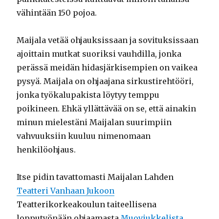
vähintään 150 pojoa.
Maijala vetää ohjauksissaan ja sovituksissaan
ajoittain mutkat suoriksi vauhdilla, jonka
perässä meidän hidasjärkisempien on vaikea
pysyä. Maijala on ohjaajana sirkustirehtööri,
jonka työkalupakista löytyy temppu
poikineen. Ehkä yllättävää on se, että ainakin
minun mielestäni Maijalan suurimpiin
vahvuuksiin kuuluu nimenomaan
henkilöohjaus.
Itse pidin tavattomasti Maijalan Lahden
Teatteri Vanhaan Jukoon
Teatterikorkeakoulun taiteellisena
lopputyönään ohjaamasta
Muoviukkelista
,