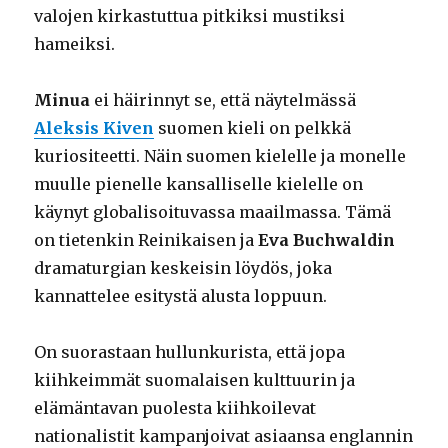
valojen kirkastuttua pitkiksi mustiksi
hameiksi.
Minua
ei häirinnyt se, että näytelmässä
Aleksis Kiven
suomen kieli on pelkkä
kuriositeetti. Näin suomen kielelle ja monelle
muulle pienelle kansalliselle kielelle on
käynyt globalisoituvassa maailmassa. Tämä
on tietenkin Reinikaisen ja
Eva Buchwaldin
dramaturgian keskeisin löydös, joka
kannattelee esitystä alusta loppuun.
On suorastaan hullunkurista, että jopa
kiihkeimmät suomalaisen kulttuurin ja
elämäntavan puolesta kiihkoilevat
nationalistit kampanjoivat asiaansa englannin