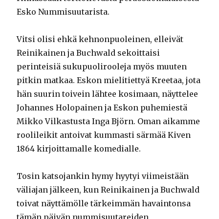
Esko Nummisuutarista.
Vitsi olisi ehkä kehnonpuoleinen, elleivät
Reinikainen ja Buchwald sekoittaisi
perinteisiä sukupuolirooleja myös muuten
pitkin matkaa. Eskon mielitiettyä Kreetaa, jota
hän suurin toivein lähtee kosimaan, näyttelee
Johannes Holopainen ja Eskon puhemiestä
Mikko Vilkastusta Inga Björn. Oman aikamme
roolileikit antoivat kummasti särmää Kiven
1864 kirjoittamalle komedialle.
Tosin katsojankin hymy hyytyi viimeistään
väliajan jälkeen, kun Reinikainen ja Buchwald
toivat näyttämölle tärkeimmän havaintonsa
tämän päivän nummisuutareiden