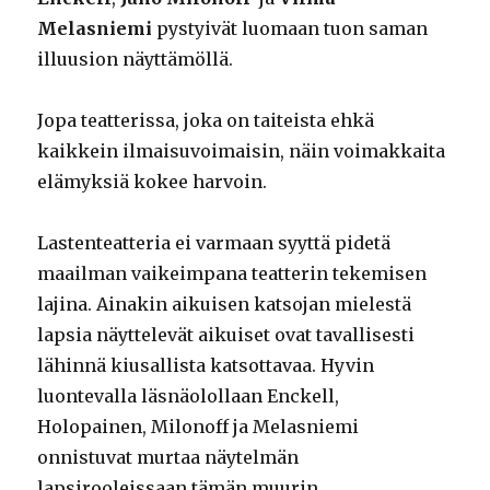
Melasniemi
pystyivät luomaan tuon saman
illuusion näyttämöllä.
Jopa teatterissa, joka on taiteista ehkä
kaikkein ilmaisuvoimaisin, näin voimakkaita
elämyksiä kokee harvoin.
Lastenteatteria ei varmaan syyttä pidetä
maailman vaikeimpana teatterin tekemisen
lajina. Ainakin aikuisen katsojan mielestä
lapsia näyttelevät aikuiset ovat tavallisesti
lähinnä kiusallista katsottavaa. Hyvin
luontevalla läsnäolollaan Enckell,
Holopainen, Milonoff ja Melasniemi
onnistuvat murtaa näytelmän
lapsirooleissaan tämän muurin.