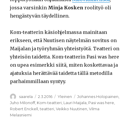
jossa varsinkin
Minja Kosken
roolityö oli
hengästyvän täydellinen.
Kom-teatterin käsiohjelmassa mainitaan
erikseen, että Nuutisen näytelmän sovitus on
Maijalan ja työryhmän yhteistyötä. Teatteri on
yhteisön taidetta. Kom-teatterin Pasi was here
on upea esimerkki siitä, miten koskettavaa ja
ajatuksia herättävää taidetta tällä metodilla
parhaimmillaan syntyy.
Kirjoittaja
Julkaistu
Kategoriat
Avainsanat
saarela
2.3.2016
Yleinen
Johannes Holopainen
,
Juho Milonoff
,
Kom-teatteri
,
Lauri Maijala
,
Pasi was here
,
Robert Enckell
,
teatteri
,
Veikko Nuutinen
,
Vilma
Melasniemi