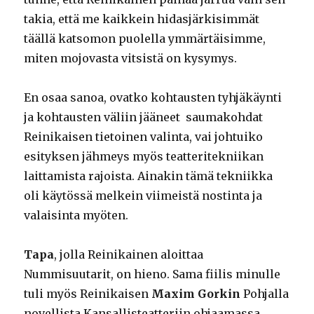
takia, että me kaikkein hidasjärkisimmät
täällä katsomon puolella ymmärtäisimme,
miten mojovasta vitsistä on kysymys.
En osaa sanoa, ovatko kohtausten tyhjäkäynti
ja kohtausten väliin jääneet saumakohdat
Reinikaisen tietoinen valinta, vai johtuiko
esityksen jähmeys myös teatteritekniikan
laittamista rajoista. Ainakin tämä tekniikka
oli käytössä melkein viimeistä nostinta ja
valaisinta myöten.
Tapa
, jolla Reinikainen aloittaa
Nummisuutarit, on hieno. Sama fiilis minulle
tuli myös Reinikaisen
Maxim Gorkin
Pohjalla
novellista Kansallisteatteriin ohjaamassa