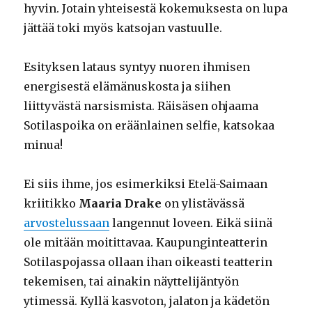
hyvin. Jotain yhteisestä kokemuksesta on lupa
jättää toki myös katsojan vastuulle.
Esityksen lataus syntyy nuoren ihmisen
energisestä elämänuskosta ja siihen
liittyvästä narsismista. Räisäsen ohjaama
Sotilaspoika on eräänlainen selfie, katsokaa
minua!
Ei siis ihme, jos esimerkiksi Etelä-Saimaan
kriitikko
Maaria Drake
on ylistävässä
arvostelussaan
langennut loveen. Eikä siinä
ole mitään moitittavaa. Kaupunginteatterin
Sotilaspojassa ollaan ihan oikeasti teatterin
tekemisen, tai ainakin näyttelijäntyön
ytimessä. Kyllä kasvoton, jalaton ja kädetön