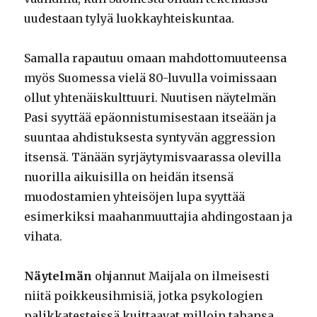
uudestaan tylyä luokkayhteiskuntaa.
Samalla rapautuu omaan mahdottomuuteensa
myös Suomessa vielä 80-luvulla voimissaan
ollut yhtenäiskulttuuri. Nuutisen näytelmän
Pasi syyttää epäonnistumisestaan itseään ja
suuntaa ahdistuksesta syntyvän aggression
itsensä. Tänään syrjäytymisvaarassa olevilla
nuorilla aikuisilla on heidän itsensä
muodostamien yhteisöjen lupa syyttää
esimerkiksi maahanmuuttajia ahdingostaan ja
vihata.
Näytelmän
ohjannut Maijala on ilmeisesti
niitä poikkeusihmisiä, jotka psykologien
palikkatesteissä kuittaavat milloin tahansa