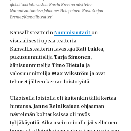
globalisaatiota vastaa. Karrin Kreetaa näyttelee
Nummisuutareissa Johannes Holopainen. Kuva Stefan
Bremer/Kansallisteatteri
Kansallisteatterin
Nummisuutarit
on
visuaalisesti upeaa teatteria.
Kansallisteatterin lavastaja
Kati Lukka
,
pukusuunnittelija
Tarja Simonen
,
äänisuunnittelija
Timo Hietala
ja
valosuunnittelija
Max Wikström
ja ovat
tehneet jälleen kerran loistotyötä.
Ulkoisella loistolla oli kuitenkin tällä kertaa
hintansa.
Janne Reinikaisen
ohjaaman
näytelmän kohtauksissa oli myös
tyhjäkäyntiä. Aika usein minulle jäi sellainen
tunne, että Reinikainen painaa jarrua vain sen