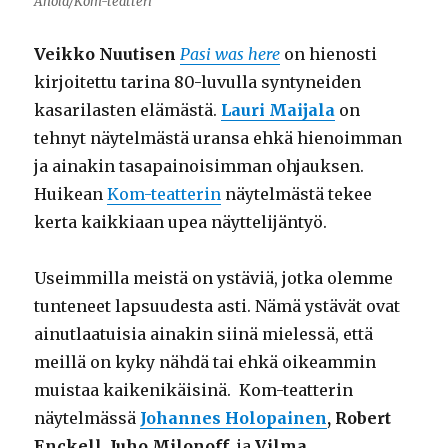
Ahola/Kom-teatteri
Veikko Nuutisen
Pasi was here
on hienosti
kirjoitettu tarina 80-luvulla syntyneiden
kasarilasten elämästä.
Lauri Maijala
on
tehnyt näytelmästä uransa ehkä hienoimman
ja ainakin tasapainoisimman ohjauksen.
Huikean
Kom-teatterin
näytelmästä tekee
kerta kaikkiaan upea näyttelijäntyö.
Useimmilla meistä on ystäviä, jotka olemme
tunteneet lapsuudesta asti. Nämä ystävät ovat
ainutlaatuisia ainakin siinä mielessä, että
meillä on kyky nähdä tai ehkä oikeammin
muistaa kaikenikäisinä. Kom-teatterin
näytelmässä
Johannes Holopainen
,
Robert
Enckell
,
Juho Milonoff
ja
Vilma