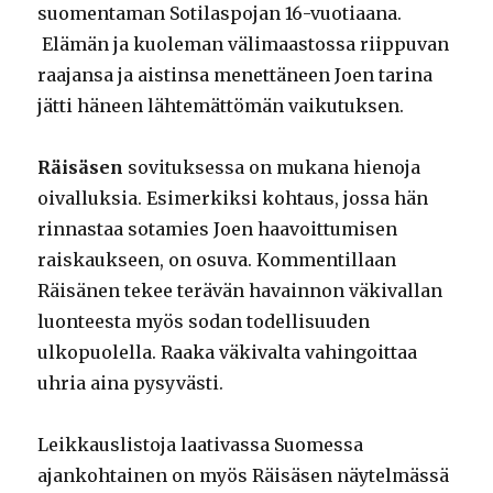
suomentaman Sotilaspojan 16-vuotiaana.
Elämän ja kuoleman välimaastossa riippuvan
raajansa ja aistinsa menettäneen Joen tarina
jätti häneen lähtemättömän vaikutuksen.
Räisäsen
sovituksessa on mukana hienoja
oivalluksia. Esimerkiksi kohtaus, jossa hän
rinnastaa sotamies Joen haavoittumisen
raiskaukseen, on osuva. Kommentillaan
Räisänen tekee terävän havainnon väkivallan
luonteesta myös sodan todellisuuden
ulkopuolella. Raaka väkivalta vahingoittaa
uhria aina pysyvästi.
Leikkauslistoja laativassa Suomessa
ajankohtainen on myös Räisäsen näytelmässä