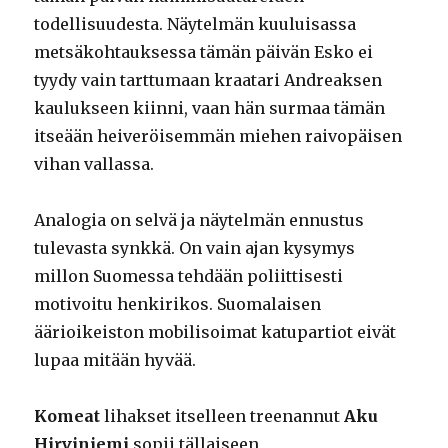
todellisuudesta. Näytelmän kuuluisassa
metsäkohtauksessa tämän päivän Esko ei
tyydy vain tarttumaan kraatari Andreaksen
kaulukseen kiinni, vaan hän surmaa tämän
itseään heiveröisemmän miehen raivopäisen
vihan vallassa.
Analogia on selvä ja näytelmän ennustus
tulevasta synkkä. On vain ajan kysymys
millon Suomessa tehdään poliittisesti
motivoitu henkirikos. Suomalaisen
äärioikeiston mobilisoimat katupartiot eivät
lupaa mitään hyvää.
Komeat
lihakset itselleen treenannut
Aku
Hirviniemi
sopii tällaiseen