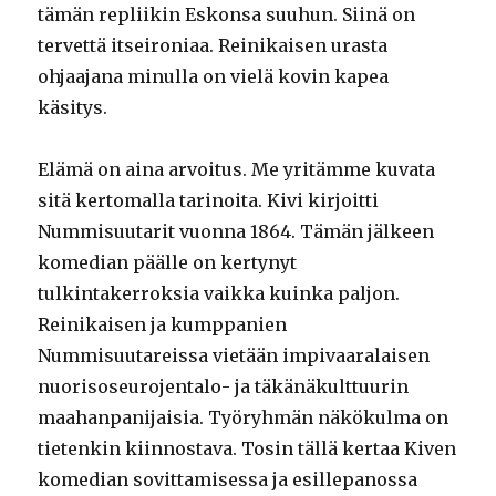
tämän repliikin Eskonsa suuhun. Siinä on
tervettä itseironiaa. Reinikaisen urasta
ohjaajana minulla on vielä kovin kapea
käsitys.
Elämä on aina arvoitus. Me yritämme kuvata
sitä kertomalla tarinoita. Kivi kirjoitti
Nummisuutarit vuonna 1864. Tämän jälkeen
komedian päälle on kertynyt
tulkintakerroksia vaikka kuinka paljon.
Reinikaisen ja kumppanien
Nummisuutareissa vietään impivaaralaisen
nuorisoseurojentalo- ja täkänäkulttuurin
maahanpanijaisia. Työryhmän näkökulma on
tietenkin kiinnostava. Tosin tällä kertaa Kiven
komedian sovittamisessa ja esillepanossa