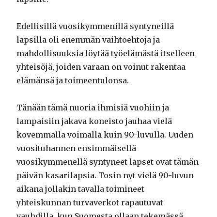
Edellisillä vuosikymmenillä syntyneillä
lapsilla oli enemmän vaihtoehtoja ja
mahdollisuuksia löytää työelämästä itselleen
yhteisöjä, joiden varaan on voinut rakentaa
elämänsä ja toimeentulonsa.
Tänään tämä nuoria ihmisiä vuohiin ja
lampaisiin jakava koneisto jauhaa vielä
kovemmalla voimalla kuin 90-luvulla. Uuden
vuosituhannen ensimmäisellä
vuosikymmenellä syntyneet lapset ovat tämän
päivän kasarilapsia. Tosin nyt vielä 90-luvun
aikana jollakin tavalla toimineet
yhteiskunnan turvaverkot rapautuvat
vauhdilla, kun Suomesta ollaan tekemässä