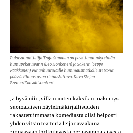
Pukusuunnittelija Traja Simonen on passittanut näytelmän
humupekat Iivarin (Leo Honkonen) ja Sakerin (Seppo
Pääkkönen) viinanhuuruiselle hummausmatkalle stetsonit
päässä. Rinnastus on riemastuttava. Kuva Stefan
Bremer/Kansallisteatteri
Ja hyvä niin, sillä muuten kaksikon näkemys
suomalaisen näytelmäkirjallisuuden
rakastetuimmasta komediasta olisi helposti
yhden vitsin teatteria leijonavaakuna
rinnassaan törttöilevästä perussuomalaisesta