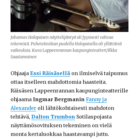
Johannes Holopaisen näyttelijäntyö oli fyysisesti vahvaa
tekemistä. Puhetekniikan puolella Holopaisella oli yllättäviä
vaikeuksia. Kuva Lappeenrannan kaupunginteatteri/Ilkka
Saastamoinen
Ohjaaja
Essi Räisäsellä
on ilmiselvä taipumus
ottaa itselleen mahdottomia haasteita.
Räisäsen Lappeenrannan kaupunginteatterille
ohjaama
Ingmar Bergmanin
Fanny ja
Alexander
oli lähtökohtaisesti mahdoton
tehtävä,
Dalton Trumbon
Sotilaspojasta
näyttämösovituksen tekeminen on vielä
monta kertaluokkaa haastavampi juttu.