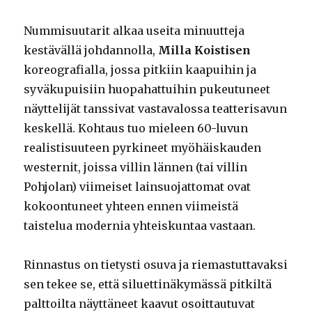
Nummisuutarit alkaa useita minuutteja
kestävällä johdannolla,
Milla Koistisen
koreografialla, jossa pitkiin kaapuihin ja
syväkupuisiin huopahattuihin pukeutuneet
näyttelijät tanssivat vastavalossa teatterisavun
keskellä. Kohtaus tuo mieleen 60-luvun
realistisuuteen pyrkineet myöhäiskauden
westernit, joissa villin lännen (tai villin
Pohjolan) viimeiset lainsuojattomat ovat
kokoontuneet yhteen ennen viimeistä
taistelua modernia yhteiskuntaa vastaan.
Rinnastus on tietysti osuva ja riemastuttavaksi
sen tekee se, että siluettinäkymässä pitkiltä
palttoilta näyttäneet kaavut osoittautuvat