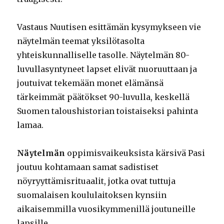
Vastaus Nuutisen esittämän kysymykseen vie
näytelmän teemat yksilötasolta
yhteiskunnalliselle tasolle. Näytelmän 80-
luvullasyntyneet lapset elivät nuoruuttaan ja
joutuivat tekemään monet elämänsä
tärkeimmät päätökset 90-luvulla, keskellä
Suomen taloushistorian toistaiseksi pahinta
lamaa.
Näytelmän
oppimisvaikeuksista kärsivä Pasi
joutuu kohtamaan samat sadistiset
nöyryyttämisrituaalit, jotka ovat tuttuja
suomalaisen koululaitoksen kynsiin
aikaisemmilla vuosikymmenillä joutuneille
lapsille.