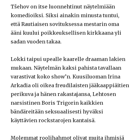
Tšehov on itse luonnehtinut näytelmiään
komedioiksi. Siksi ainakin minusta tuntui,
että Rautiaisen sovituksessa mestarin oma
ääni kuului poikkeuksellisen kirkkaana yli
sadan vuoden takaa.
Lokki taipui upealle kaarelle draaman lakien
mukaan. Näytelmän kaksi pahista tavallaan
varastivat koko show’n. Kuusiluoman Irina
Arkadia oli oikea freudilaisten jääkaappiäitien
perikuva ja hänen rakastajansa, Lehtosen
narsistinen Boris Trigorin kaikkien
bändäreitään seksuaalisesti hyväksi
käyttävien rockstarojen kantaisä.
Molemmat roolihahmot olivat muita ihmisiä