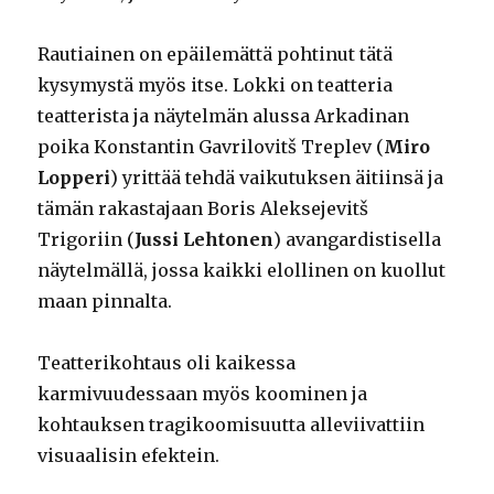
Rautiainen on epäilemättä pohtinut tätä
kysymystä myös itse. Lokki on teatteria
teatterista ja näytelmän alussa Arkadinan
poika Konstantin Gavrilovitš Treplev (
Miro
Lopperi
) yrittää tehdä vaikutuksen äitiinsä ja
tämän rakastajaan Boris Aleksejevitš
Trigoriin (
Jussi Lehtonen
) avangardistisella
näytelmällä, jossa kaikki elollinen on kuollut
maan pinnalta.
Teatterikohtaus oli kaikessa
karmivuudessaan myös koominen ja
kohtauksen tragikoomisuutta alleviivattiin
visuaalisin efektein.