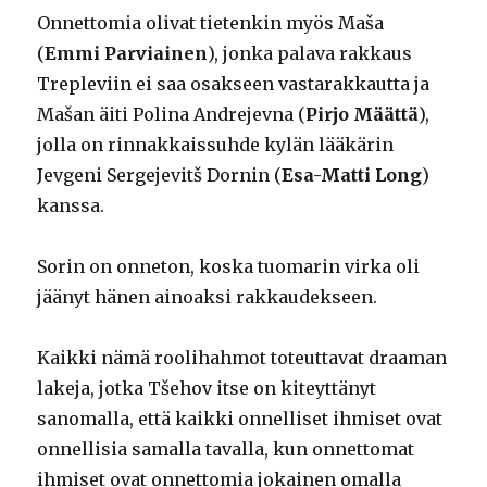
Onnettomia olivat tietenkin myös Maša
(
Emmi Parviainen
), jonka palava rakkaus
Trepleviin ei saa osakseen vastarakkautta ja
Mašan äiti Polina Andrejevna (
Pirjo Määttä
),
jolla on rinnakkaissuhde kylän lääkärin
Jevgeni Sergejevitš Dornin (
Esa-Matti Long
)
kanssa.
Sorin on onneton, koska tuomarin virka oli
jäänyt hänen ainoaksi rakkaudekseen.
Kaikki nämä roolihahmot toteuttavat draaman
lakeja, jotka Tšehov itse on kiteyttänyt
sanomalla, että kaikki onnelliset ihmiset ovat
onnellisia samalla tavalla, kun onnettomat
ihmiset ovat onnettomia jokainen omalla