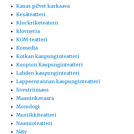
Kauas pilvet karkaava
Kesäteatteri
Klockriketeatern
klovneria
KOM-teatteri
Komedia
Kotkan kaupunginteatteri
Kuopion Kaupunginteatteri
Lahden kaupunginteatteri
Lappeenrannan kaupunginteatteri
livestriimaus
Maaninkavaara
Monologi
Musiikkiteatteri
Naamioteatteri
Näty