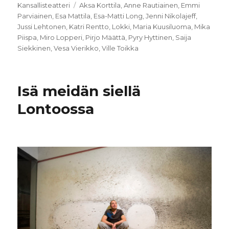
Avainsanat
Kansallisteatteri
Aksa Korttila
,
Anne Rautiainen
,
Emmi
Parviainen
,
Esa Mattila
,
Esa-Matti Long
,
Jenni Nikolajeff
,
Jussi Lehtonen
,
Katri Rentto
,
Lokki
,
Maria Kuusiluoma
,
Mika
Piispa
,
Miro Lopperi
,
Pirjo Määttä
,
Pyry Hyttinen
,
Saija
Siekkinen
,
Vesa Vierikko
,
Ville Toikka
Isä meidän siellä
Lontoossa