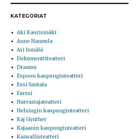
KATEGORIAT
Aki Kaurismäki
Anne Hannula
Ari Ismälä
Dokumenttiteatteri
Draama
Espoon kaupunginteatteri
Essi Santala
Farssi
Harrastajateatteri
Helsingin kaupunginteatteri
Kaj Gynther
Kajaanin kaupunginteatteri
Kansallisteatteri