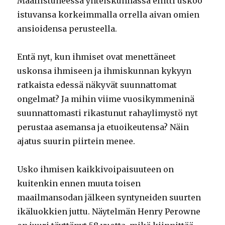
Maallistuneessa yhteiskunnassa eliitti uskoo
istuvansa korkeimmalla orrella aivan omien
ansioidensa perusteella.
Entä nyt, kun ihmiset ovat menettäneet
uskonsa ihmiseen ja ihmiskunnan kykyyn
ratkaista edessä näkyvät suunnattomat
ongelmat? Ja mihin viime vuosikymmeninä
suunnattomasti rikastunut rahaylimystö nyt
perustaa asemansa ja etuoikeutensa? Näin
ajatus suurin piirtein menee.
Usko ihmisen kaikkivoipaisuuteen on
kuitenkin ennen muuta toisen
maailmansodan jälkeen syntyneiden suurten
ikäluokkien juttu. Näytelmän Henry Perowne