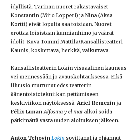
idyllistä. Tarinan nuoret rakastavaiset
Konstantin (Miro Lopperi) ja Nina (Aksa
Kortti) eivät lopulta saa toisiaan. Nuoret
erottaa toisistaan kunnianhimo ja väärät
idolit. Kuva Tommi Mattila/Kansallisteatteri
Kaunis, koskettava, herkkä, vaikuttava.
Kansallisteatterin Lokin visuaalinen kauneus
vei mennessään jo avauskohtauksessa. Eikä
illuusio murtunut edes teatterin
äänentoistotekniikan pettämiseen
keskiviikon näytöksessä.
Ariel Remezin
ja
Félix Lunan
Alfosina y el mar
alkoi soida
pätkimättä vasta uuden aloituksen jälkeen.
Anton Tehovin
Lokin
sovittanut ja ohjannut