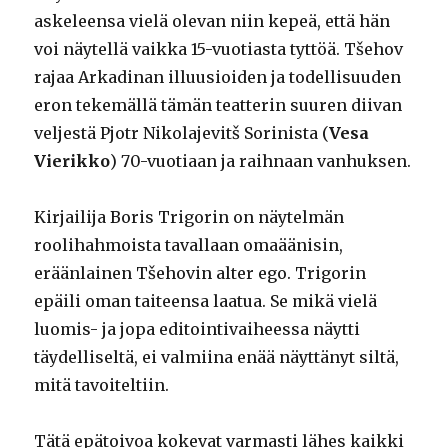
askeleensa vielä olevan niin kepeä, että hän
voi näytellä vaikka 15-vuotiasta tyttöä. Tšehov
rajaa Arkadinan illuusioiden ja todellisuuden
eron tekemällä tämän teatterin suuren diivan
veljestä Pjotr Nikolajevitš Sorinista (
Vesa
Vierikko
) 70-vuotiaan ja raihnaan vanhuksen.
Kirjailija Boris Trigorin on näytelmän
roolihahmoista tavallaan omaäänisin,
eräänlainen Tšehovin alter ego. Trigorin
epäili oman taiteensa laatua. Se mikä vielä
luomis- ja jopa editointivaiheessa näytti
täydelliseltä, ei valmiina enää näyttänyt siltä,
mitä tavoiteltiin.
Tätä epätoivoa kokevat varmasti lähes kaikki