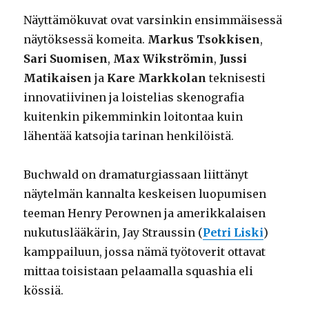
Näyttämökuvat ovat varsinkin ensimmäisessä
näytöksessä komeita.
Markus Tsokkisen
,
Sari Suomisen
,
Max Wikströmin
,
Jussi
Matikaisen
ja
Kare Markkolan
teknisesti
innovatiivinen ja loistelias skenografia
kuitenkin pikemminkin loitontaa kuin
lähentää katsojia tarinan henkilöistä.
Buchwald on dramaturgiassaan liittänyt
näytelmän kannalta keskeisen luopumisen
teeman Henry Perownen ja amerikkalaisen
nukutuslääkärin, Jay Straussin (
Petri Liski
)
kamppailuun, jossa nämä työtoverit ottavat
mittaa toisistaan pelaamalla squashia eli
kössiä.