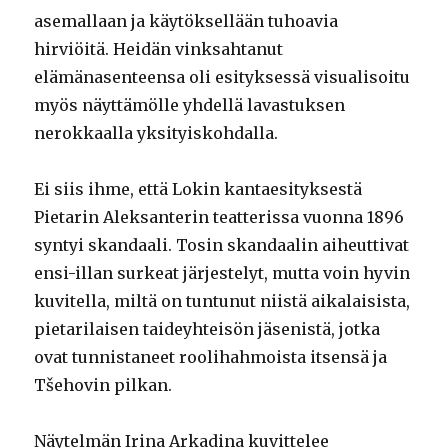
asemallaan ja käytöksellään tuhoavia
hirviöitä. Heidän vinksahtanut
elämänasenteensa oli esityksessä visualisoitu
myös näyttämölle yhdellä lavastuksen
nerokkaalla yksityiskohdalla.
Ei siis ihme, että Lokin kantaesityksestä
Pietarin Aleksanterin teatterissa vuonna 1896
syntyi skandaali. Tosin skandaalin aiheuttivat
ensi-illan surkeat järjestelyt, mutta voin hyvin
kuvitella, miltä on tuntunut niistä aikalaisista,
pietarilaisen taideyhteisön jäsenistä, jotka
ovat tunnistaneet roolihahmoista itsensä ja
Tšehovin pilkan.
Näytelmän Irina Arkadina kuvittelee