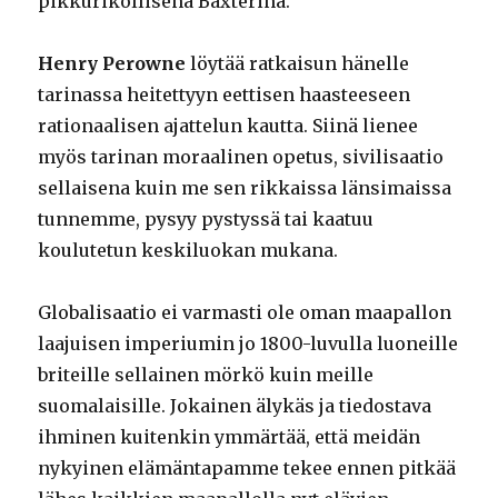
pikkurikollisena Baxterina.
Henry Perowne
löytää ratkaisun hänelle
tarinassa heitettyyn eettisen haasteeseen
rationaalisen ajattelun kautta. Siinä lienee
myös tarinan moraalinen opetus, sivilisaatio
sellaisena kuin me sen rikkaissa länsimaissa
tunnemme, pysyy pystyssä tai kaatuu
koulutetun keskiluokan mukana.
Globalisaatio ei varmasti ole oman maapallon
laajuisen imperiumin jo 1800-luvulla luoneille
briteille sellainen mörkö kuin meille
suomalaisille. Jokainen älykäs ja tiedostava
ihminen kuitenkin ymmärtää, että meidän
nykyinen elämäntapamme tekee ennen pitkää