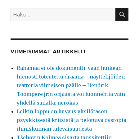
HA
Etsi:
VIIMEISIMMÄT ARTIKKELIT
Rahamaa ei ole dokumentti, vaan huikean
hienosti toteutettu draama – näyttelijöiden
teatteria viimeisen päälle – Hendrik
Toompere jr:n ohjausta voi luonnehtia vain
yhdellä sanalla: nerokas
Leikin loppu on kuvaus yksilötason
psyykkisestä kriisistä ja pelottava dystopia
ihmiskunnan tulevaisuudesta
Tšehovin Kolmea sisarta tanssitettiin