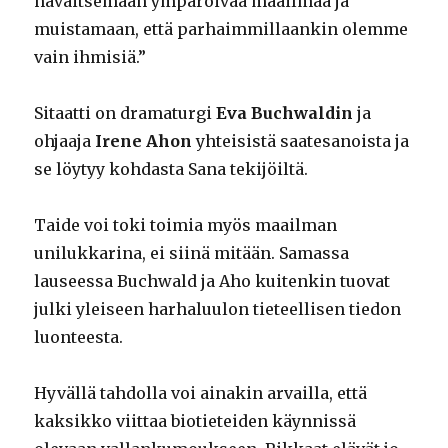
havaitsemaan ympäröivää maailmaa ja
muistamaan, että parhaimmillaankin olemme
vain ihmisiä.”
Sitaatti on dramaturgi
Eva Buchwaldin
ja
ohjaaja
Irene Ahon
yhteisistä saatesanoista ja
se löytyy kohdasta Sana tekijöiltä.
Taide voi toki toimia myös maailman
unilukkarina, ei siinä mitään. Samassa
lauseessa Buchwald ja Aho kuitenkin tuovat
julki yleiseen harhaluulon tieteellisen tiedon
luonteesta.
Hyvällä tahdolla voi ainakin arvailla, että
kaksikko viittaa biotieteiden käynnissä