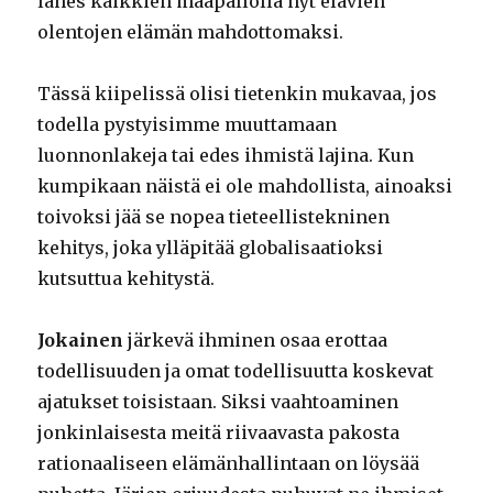
lähes kaikkien maapallolla nyt elävien
olentojen elämän mahdottomaksi.
Tässä kiipelissä olisi tietenkin mukavaa, jos
todella pystyisimme muuttamaan
luonnonlakeja tai edes ihmistä lajina. Kun
kumpikaan näistä ei ole mahdollista, ainoaksi
toivoksi jää se nopea tieteellistekninen
kehitys, joka ylläpitää globalisaatioksi
kutsuttua kehitystä.
Jokainen
järkevä ihminen osaa erottaa
todellisuuden ja omat todellisuutta koskevat
ajatukset toisistaan. Siksi vaahtoaminen
jonkinlaisesta meitä riivaavasta pakosta
rationaaliseen elämänhallintaan on löysää