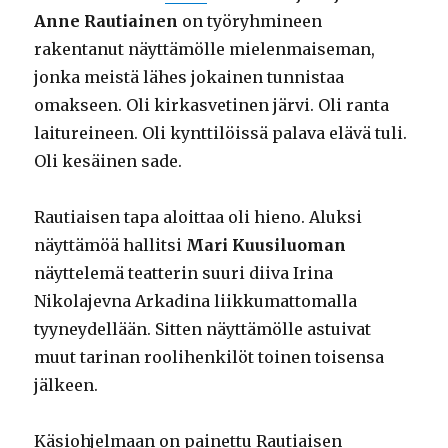
Anne Rautiainen
on työryhmineen
rakentanut näyttämölle mielenmaiseman,
jonka meistä lähes jokainen tunnistaa
omakseen. Oli kirkasvetinen järvi. Oli ranta
laitureineen. Oli kynttilöissä palava elävä tuli.
Oli kesäinen sade.
Rautiaisen tapa aloittaa oli hieno. Aluksi
näyttämöä hallitsi
Mari Kuusiluoman
näyttelemä teatterin suuri diiva Irina
Nikolajevna Arkadina liikkumattomalla
tyyneydellään. Sitten näyttämölle astuivat
muut tarinan roolihenkilöt toinen toisensa
jälkeen.
Käsiohjelmaan on painettu Rautiaisen