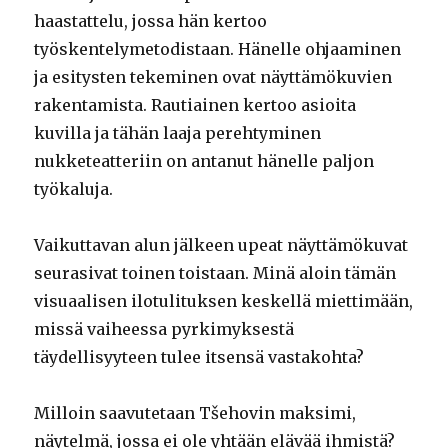
haastattelu, jossa hän kertoo
työskentelymetodistaan. Hänelle ohjaaminen
ja esitysten tekeminen ovat näyttämökuvien
rakentamista. Rautiainen kertoo asioita
kuvilla ja tähän laaja perehtyminen
nukketeatteriin on antanut hänelle paljon
työkaluja.
Vaikuttavan alun jälkeen upeat näyttämökuvat
seurasivat toinen toistaan. Minä aloin tämän
visuaalisen ilotulituksen keskellä miettimään,
missä vaiheessa pyrkimyksestä
täydellisyyteen tulee itsensä vastakohta?
Milloin saavutetaan Tšehovin maksimi,
näytelmä, jossa ei ole yhtään elävää ihmistä?