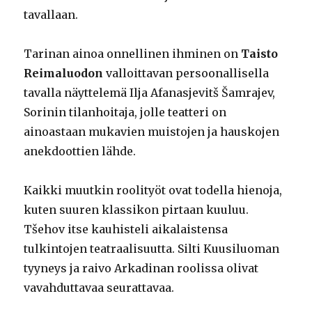
tavallaan.
Tarinan ainoa onnellinen ihminen on
Taisto
Reimaluodon
valloittavan persoonallisella
tavalla näyttelemä Ilja Afanasjevitš Šamrajev,
Sorinin tilanhoitaja, jolle teatteri on
ainoastaan mukavien muistojen ja hauskojen
anekdoottien lähde.
Kaikki muutkin roolityöt ovat todella hienoja,
kuten suuren klassikon pirtaan kuuluu.
Tšehov itse kauhisteli aikalaistensa
tulkintojen teatraalisuutta. Silti Kuusiluoman
tyyneys ja raivo Arkadinan roolissa olivat
vavahduttavaa seurattavaa.