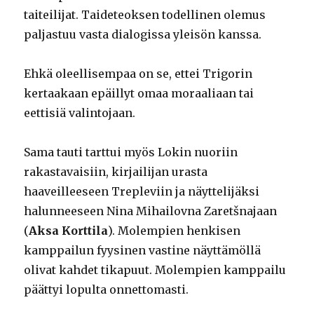
taiteilijat. Taideteoksen todellinen olemus
paljastuu vasta dialogissa yleisön kanssa.
Ehkä oleellisempaa on se, ettei Trigorin
kertaakaan epäillyt omaa moraaliaan tai
eettisiä valintojaan.
Sama tauti tarttui myös Lokin nuoriin
rakastavaisiin, kirjailijan urasta
haaveilleeseen Trepleviin ja näyttelijäksi
halunneeseen Nina Mihailovna Zaretšnajaan
(
Aksa Korttila
). Molempien henkisen
kamppailun fyysinen vastine näyttämöllä
olivat kahdet tikapuut. Molempien kamppailu
päättyi lopulta onnettomasti.