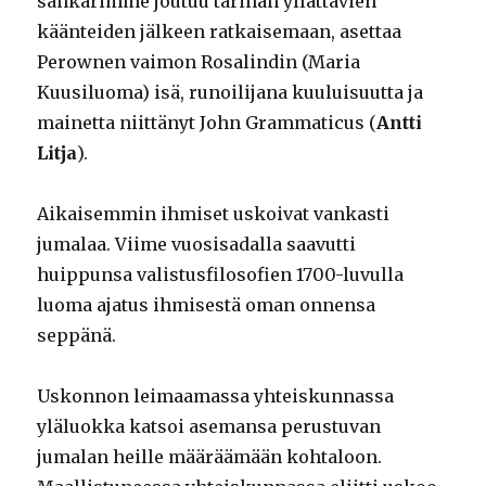
sankarimme joutuu tarinan yllättävien
käänteiden jälkeen ratkaisemaan, asettaa
Perownen vaimon Rosalindin (Maria
Kuusiluoma) isä, runoilijana kuuluisuutta ja
mainetta niittänyt John Grammaticus (
Antti
Litja
).
Aikaisemmin ihmiset uskoivat vankasti
jumalaa. Viime vuosisadalla saavutti
huippunsa valistusfilosofien 1700-luvulla
luoma ajatus ihmisestä oman onnensa
seppänä.
Uskonnon leimaamassa yhteiskunnassa
yläluokka katsoi asemansa perustuvan
jumalan heille määräämään kohtaloon.