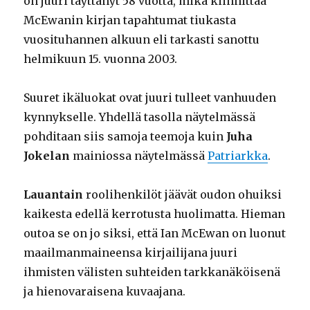
on juuri täyttänyt 58 vuotta, mikä kiinnittää
McEwanin kirjan tapahtumat tiukasta
vuosituhannen alkuun eli tarkasti sanottu
helmikuun 15. vuonna 2003.
Suuret ikäluokat ovat juuri tulleet vanhuuden
kynnykselle. Yhdellä tasolla näytelmässä
pohditaan siis samoja teemoja kuin
Juha
Jokelan
mainiossa näytelmässä
Patriarkka
.
Lauantain
roolihenkilöt jäävät oudon ohuiksi
kaikesta edellä kerrotusta huolimatta. Hieman
outoa se on jo siksi, että Ian McEwan on luonut
maailmanmaineensa kirjailijana juuri
ihmisten välisten suhteiden tarkkanäköisenä
ja hienovaraisena kuvaajana.