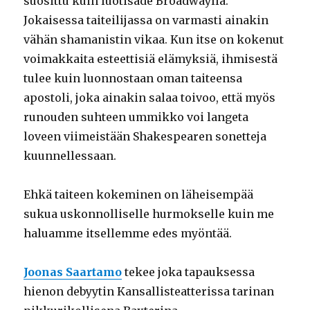
suosittu kuin luotisade Broadwaylla.
Jokaisessa taiteilijassa on varmasti ainakin
vähän shamanistin vikaa. Kun itse on kokenut
voimakkaita esteettisiä elämyksiä, ihmisestä
tulee kuin luonnostaan oman taiteensa
apostoli, joka ainakin salaa toivoo, että myös
runouden suhteen ummikko voi langeta
loveen viimeistään Shakespearen sonetteja
kuunnellessaan.
Ehkä taiteen kokeminen on läheisempää
sukua uskonnolliselle hurmokselle kuin me
haluamme itsellemme edes myöntää.
Joonas Saartamo
tekee joka tapauksessa
hienon debyytin Kansallisteatterissa tarinan