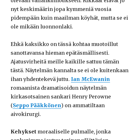
olevaan vallankumoukseen. Rikkaat elävät jo
nyt keskimäärin jopa kymmeniä vuosia
pidempään kuin maailman köyhät, mutta se ei
ole mikään luonnonlaki.
Ehkä kaksikko on tässä kohtaa muotoillut
sanottavansa hieman epätäsmällisesti.
Ajatusvirheitä meille kaikille sattuu tämän
tästä. Näytelmän kannalta se ei ole kuitenkaan
ihan yhdentekevä juttu.
Ian McEwanin
romaanista dramatisoidun näytelmän
kirkasotsainen sankari Henry Perowne
(
Seppo Pääkkönen
) on ammatiltaan
aivokirurgi.
Kehykset
moraaliselle pulmalle, jonka