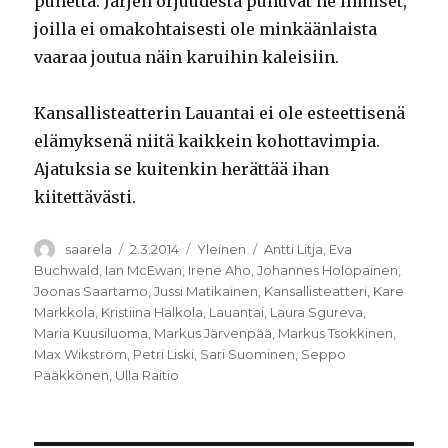
puhetta. Järjen orjuudesta puhuvat ne ihmiset,
joilla ei omakohtaisesti ole minkäänlaista
vaaraa joutua näin karuihin kaleisiin.
Kansallisteatterin Lauantai ei ole esteettisenä
elämyksenä niitä kaikkein kohottavimpia.
Ajatuksia se kuitenkin herättää ihan
kiitettävästi.
Kirjoittaja
Julkaistu
Kategoriat
Avainsanat
saarela
2.3.2014
Yleinen
Antti Litja
,
Eva
Buchwald
,
Ian McEwan
,
Irene Aho
,
Johannes Holopainen
,
Joonas Saartamo
,
Jussi Matikainen
,
Kansallisteatteri
,
Kare
Markkola
,
Kristiina Halkola
,
Lauantai
,
Laura Sgureva
,
Maria Kuusiluoma
,
Markus Järvenpää
,
Markus Tsokkinen
,
Max Wikström
,
Petri Liski
,
Sari Suominen
,
Seppo
Pääkkönen
,
Ulla Raitio