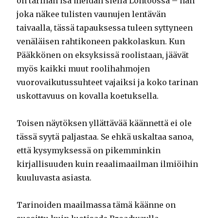
on tarinan isä meidän siellä Lontoossa – hän
joka näkee tulisten vaunujen lentävän
taivaalla, tässä tapauksessa tuleen syttyneen
venäläisen rahtikoneen pakkolaskun. Kun
Pääkkönen on eksyksissä roolistaan, jäävät
myös kaikki muut roolihahmojen
vuorovaikutussuhteet vajaiksi ja koko tarinan
uskottavuus on kovalla koetuksella.
Toisen näytöksen yllättävää käännettä ei ole
tässä syytä paljastaa. Se ehkä uskaltaa sanoa,
että kysymyksessä on pikemminkin
kirjallisuuden kuin reaalimaailman ilmiöihin
kuuluvasta asiasta.
Tarinoiden maailmassa tämä käänne on