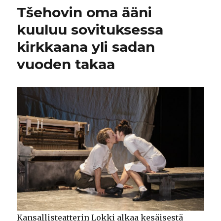
Tšehovin oma ääni
kuuluu sovituksessa
kirkkaana yli sadan
vuoden takaa
Kansallisteatterin Lokki alkaa kesäisestä