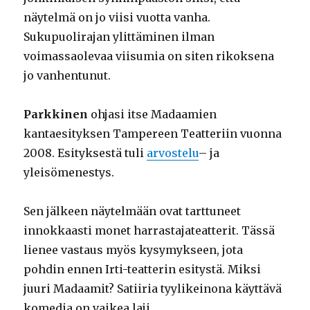
näytelmä on jo viisi vuotta vanha.
Sukupuolirajan ylittäminen ilman
voimassaolevaa viisumia on siten rikoksena
jo vanhentunut.
Parkkinen
ohjasi itse Madaamien
kantaesityksen Tampereen Teatteriin vuonna
2008. Esityksestä tuli
arvostelu
– ja
yleisömenestys.
Sen jälkeen näytelmään ovat tarttuneet
innokkaasti monet harrastajateatterit. Tässä
lienee vastaus myös kysymykseen, jota
pohdin ennen Irti-teatterin esitystä. Miksi
juuri Madaamit? Satiiria tyylikeinona käyttävä
komedia on vaikea laji.