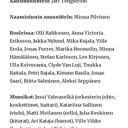
Äänisuunnittelu:
Jari Tengström
Naamioinnin suunnittelu:
Minna Pilvinen
Rooleissa:
Olli Rahkonen, Anna Victoria
Eriksson, Jukka Nylund, Mika Kujala, Ville
Erola, Jonas Furrer, Marika Huomolin, Minna
Hämäläinen, Stefan Karlsson, Leo Kirjonen,
Ulla Koivuranta, Clyde Van Loji, Tuukka
Raitala, Petri Rajala, Kimmo Rasila, Jonas
Saari, Riitta Salminen, Aleksi Seppänen
Muusikot:
Jussi Vahvaselkä (orkesterin johto,
koskettimet, haitari), Katariina Sallinen
(viulu), Matti Moilanen (sello), Juha Keskinen
(kitarat), Ari Kataja (bassot), Ville Vihko