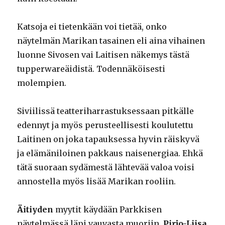
Katsoja ei tietenkään voi tietää, onko
näytelmän Marikan tasainen eli aina vihainen
luonne Sivosen vai Laitisen näkemys tästä
tupperwareäidistä. Todennäköisesti
molempien.
Siviilissä teatteriharrastuksessaan pitkälle
edennyt ja myös perusteellisesti koulutettu
Laitinen on joka tapauksessa hyvin räiskyvä
ja elämäniloinen pakkaus naisenergiaa. Ehkä
tätä suoraan sydämestä lähtevää valoa voisi
annostella myös lisää Marikan rooliin.
Äitiyden
myytit käydään Parkkisen
näytelmässä läpi vauvasta muoriin.
Pirjo-Liisa