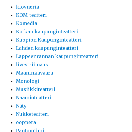
klovneria
KOM-teatteri
Komedia
Kotkan kaupunginteatteri
Kuopion Kaupunginteatteri
Lahden kaupunginteatteri
Lappeenrannan kaupunginteatteri
livestriimaus
Maaninkavaara
Monologi
Musiikkiteatteri
Naamioteatteri
Näty
Nukketeatteri
ooppera
Pantomiimi