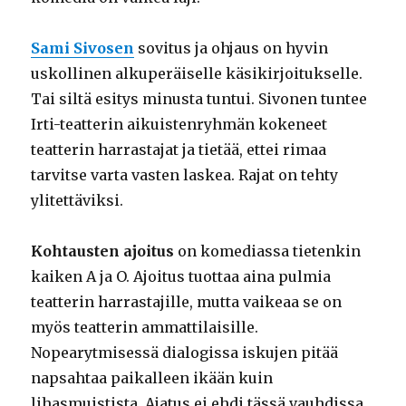
Sami Sivosen
sovitus ja ohjaus on hyvin
uskollinen alkuperäiselle käsikirjoitukselle.
Tai siltä esitys minusta tuntui. Sivonen tuntee
Irti-teatterin aikuistenryhmän kokeneet
teatterin harrastajat ja tietää, ettei rimaa
tarvitse varta vasten laskea. Rajat on tehty
ylitettäviksi.
Kohtausten ajoitus
on komediassa tietenkin
kaiken A ja O. Ajoitus tuottaa aina pulmia
teatterin harrastajille, mutta vaikeaa se on
myös teatterin ammattilaisille.
Nopearytmisessä dialogissa iskujen pitää
napsahtaa paikalleen ikään kuin
lihasmuistista. Ajatus ei ehdi tässä vauhdissa