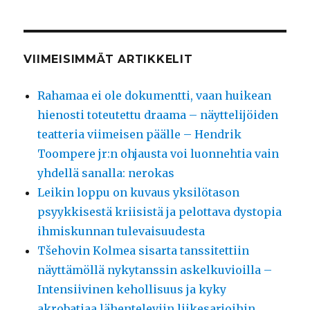
VIIMEISIMMÄT ARTIKKELIT
Rahamaa ei ole dokumentti, vaan huikean
hienosti toteutettu draama – näyttelijöiden
teatteria viimeisen päälle – Hendrik
Toompere jr:n ohjausta voi luonnehtia vain
yhdellä sanalla: nerokas
Leikin loppu on kuvaus yksilötason
psyykkisestä kriisistä ja pelottava dystopia
ihmiskunnan tulevaisuudesta
Tšehovin Kolmea sisarta tanssitettiin
näyttämöllä nykytanssin askelkuvioilla –
Intensiivinen kehollisuus ja kyky
akrobatiaa lähenteleviin liikesarjoihin