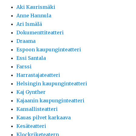
Aki Kaurismäki
Anne Hannula
Ari Ismälä
Dokumenttiteatteri
Draama
Espoon kaupunginteatteri
Essi Santala
Farssi
Harrastajateatteri
Helsingin kaupunginteatteri
Kaj Gynther
Kajaanin kaupunginteatteri
Kansallisteatteri
Kauas pilvet karkaava
Kesäteatteri
Klockriketeatern