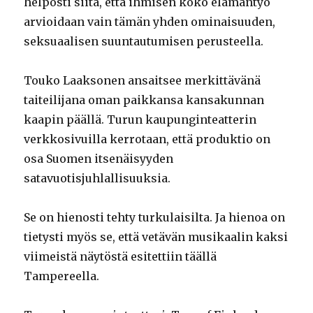
helposti siitä, että ihmisen koko elämäntyö
arvioidaan vain tämän yhden ominaisuuden,
seksuaalisen suuntautumisen perusteella.
Touko Laaksonen ansaitsee merkittävänä
taiteilijana oman paikkansa kansakunnan
kaapin päällä. Turun kaupunginteatterin
verkkosivuilla kerrotaan, että produktio on
osa Suomen itsenäisyyden
satavuotisjuhlallisuuksia.
Se on hienosti tehty turkulaisilta. Ja hienoa on
tietysti myös se, että vetävän musikaalin kaksi
viimeistä näytöstä esitettiin täällä
Tampereella.