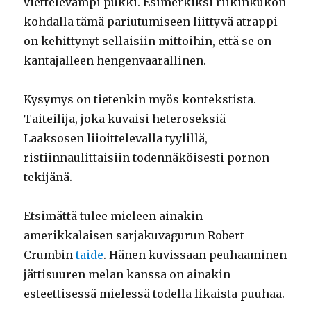
viettelevämpi pukki. Esimerkiksi riikinkukon
kohdalla tämä pariutumiseen liittyvä atrappi
on kehittynyt sellaisiin mittoihin, että se on
kantajalleen hengenvaarallinen.
Kysymys on tietenkin myös kontekstista.
Taiteilija, joka kuvaisi heteroseksiä
Laaksosen liioittelevalla tyylillä,
ristiinnaulittaisiin todennäköisesti pornon
tekijänä.
Etsimättä tulee mieleen ainakin
amerikkalaisen sarjakuvagurun Robert
Crumbin
taide
. Hänen kuvissaan peuhaaminen
jättisuuren melan kanssa on ainakin
esteettisessä mielessä todella likaista puuhaa.