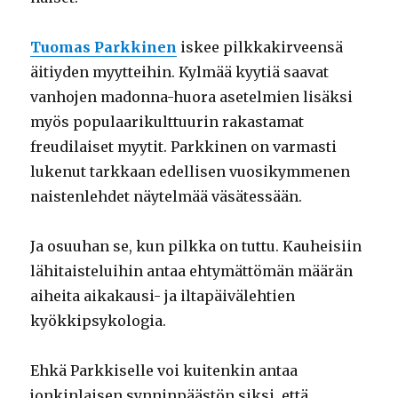
Tuomas Parkkinen
iskee pilkkakirveensä
äitiyden myytteihin. Kylmää kyytiä saavat
vanhojen madonna-huora asetelmien lisäksi
myös populaarikulttuurin rakastamat
freudilaiset myytit. Parkkinen on varmasti
lukenut tarkkaan edellisen vuosikymmenen
naistenlehdet näytelmää väsätessään.
Ja osuuhan se, kun pilkka on tuttu. Kauheisiin
lähitaisteluihin antaa ehtymättömän määrän
aiheita aikakausi- ja iltapäivälehtien
kyökkipsykologia.
Ehkä Parkkiselle voi kuitenkin antaa
jonkinlaisen synninpäästön siksi, että