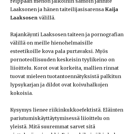
reippaan menon jalkoihin samoin jännite
Laaksonen ja hänen taiteilijasisarensa
Kaija
Laaksosen
välillä.
Rajankäynti Laaksosen taiteen ja pornografian
välillä on meille hienohelmaisille
esteetikoille kova pala purtavaksi. Myös
pornoteollisuuden keskeisin tyylikeino on
liioittelu. Korot ovat korkeita, mallien rinnat
tuovat mieleen tuotantoennätyksistä palkitun
lypsykarjan ja dildot ovat koivuhalkojen
kokoisia.
Kysymys lienee riikinkukkoefektistä. Eläinten
pariutumiskäyttäytymisessä liioittelu on
yleistä. Mitä suuremmat sarvet sitä