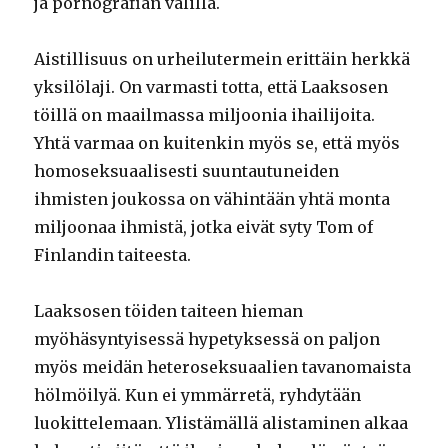
ja pornografian välillä.
Aistillisuus on urheilutermein erittäin herkkä
yksilölaji. On varmasti totta, että Laaksosen
töillä on maailmassa miljoonia ihailijoita.
Yhtä varmaa on kuitenkin myös se, että myös
homoseksuaalisesti suuntautuneiden
ihmisten joukossa on vähintään yhtä monta
miljoonaa ihmistä, jotka eivät syty Tom of
Finlandin taiteesta.
Laaksosen töiden taiteen hieman
myöhäsyntyisessä hypetyksessä on paljon
myös meidän heteroseksuaalien tavanomaista
hölmöilyä. Kun ei ymmärretä, ryhdytään
luokittelemaan. Ylistämällä alistaminen alkaa