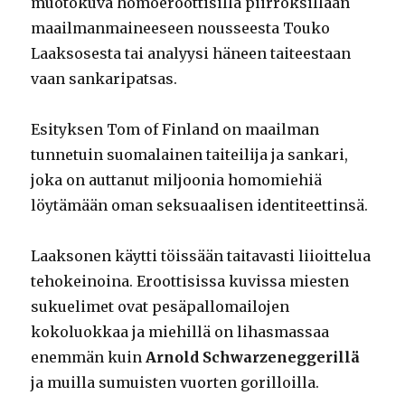
muotokuva homoeroottisilla piirroksillaan
maailmanmaineeseen nousseesta Touko
Laaksosesta tai analyysi häneen taiteestaan
vaan sankaripatsas.
Esityksen Tom of Finland on maailman
tunnetuin suomalainen taiteilija ja sankari,
joka on auttanut miljoonia homomiehiä
löytämään oman seksuaalisen identiteettinsä.
Laaksonen käytti töissään taitavasti liioittelua
tehokeinoina. Eroottisissa kuvissa miesten
sukuelimet ovat pesäpallomailojen
kokoluokkaa ja miehillä on lihasmassaa
enemmän kuin
Arnold Schwarzeneggerillä
ja muilla sumuisten vuorten gorilloilla.