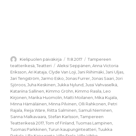
Kirjoittaja
Julkaistu
Kategoriat
Kielipuolen päiväkirja
11.8.2017
Tampereen
Avainsanat
teatterikesä
,
Teatteri
Aleksi Seppänen
,
Anna Victoria
Eriksson
,
Ari Kataja
,
Clyde Van Loji
,
Jani Riihimäki
,
Jani Uljas
,
Jari Tengström
,
Jarmo Esko
,
Jonas Furrer
,
Jonas Saari
,
Jori
Sjöroos
,
Juha Keskinen
,
Jukka Nylund
,
Jussi Vahvaselkä
,
Katariina Sallinen
,
Kimmo Gröhn
,
Kimmo Rasila
,
Leo
Kirjonen
,
Marika Huomolin
,
Matti Moilanen
,
Mika Kujala
,
Minna Hämäläinen
,
Minna Pilvinen
,
Olli Rahkonen
,
Petri
Rajala
,
Reija Wäre
,
Riitta Salminen
,
Samuli Nieminen
,
Sanna Malkavaara
,
Stefan Karlsson
,
Tampereen
Teatterikesä 2017
,
Tom of Finland
,
Tuomas Lampinen
,
Tuomas Parkkinen
,
Turun kaupunginteatteri
,
Tuukka
Raitala
,
Ulla Koivuranta
,
Ville Erola
,
Ville Vihko