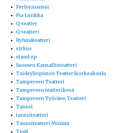
Performanssi
Pia Lunkka
Q-teatter
Q-teatteri
Ryhmäteatteri
sirkus
stand up
Suomen Kansallisteatteri
Taideyliopiston Teatterikorkeakoulu
Tampereen Teatteri
Tampereen teatterikesä
Tampereen Työväen Teatteri
Tanssi
tanssiteatteri
Tanssiteatteri Minimi
TeaK