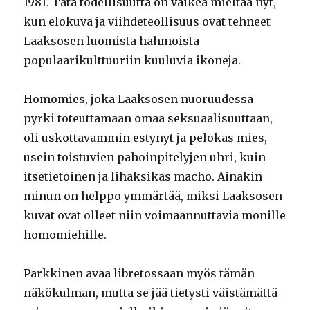
1981. Tätä todellisuutta on vaikea mieltää nyt,
kun elokuva ja viihdeteollisuus ovat tehneet
Laaksosen luomista hahmoista
populaarikulttuuriin kuuluvia ikoneja.
Homomies, joka Laaksosen nuoruudessa
pyrki toteuttamaan omaa seksuaalisuuttaan,
oli uskottavammin estynyt ja pelokas mies,
usein toistuvien pahoinpitelyjen uhri, kuin
itsetietoinen ja lihaksikas macho. Ainakin
minun on helppo ymmärtää, miksi Laaksosen
kuvat ovat olleet niin voimaannuttavia monille
homomiehille.
Parkkinen avaa libretossaan myös tämän
näkökulman, mutta se jää tietysti väistämättä