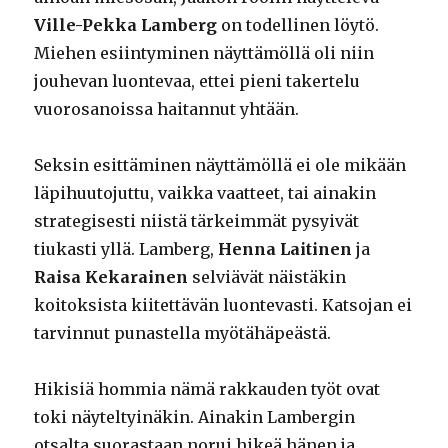
Ville-Pekka Lamberg
on todellinen löytö.
Miehen esiintyminen näyttämöllä oli niin
jouhevan luontevaa, ettei pieni takertelu
vuorosanoissa haitannut yhtään.
Seksin esittäminen näyttämöllä ei ole mikään
läpihuutojuttu, vaikka vaatteet, tai ainakin
strategisesti niistä tärkeimmät pysyivät
tiukasti yllä. Lamberg,
Henna Laitinen
ja
Raisa Kekarainen
selviävät näistäkin
koitoksista kiitettävän luontevasti. Katsojan ei
tarvinnut punastella myötähäpeästä.
Hikisiä hommia nämä rakkauden työt ovat
toki näyteltyinäkin. Ainakin Lambergin
otsalta suorastaan norui hikeä hänen ja