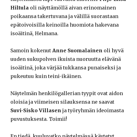
Hiltula
oli näyttämöllä aivan erinomainen
poikaansa takertuvana ja välillä suorastaan
epätoivoisilla keinoilla huomiota hakevana
isoäitinä, Helmana.
Samoin kokenut
Anne Suomalainen
oli hyvä
uuden sukupolven ikuista nuoruutta elävänä
isoäitinä, joka värjää tukkansa punaiseksi ja
pukeutuu kuin teini-ikäinen.
Näytelmän henkilögallerian tyypit ovat aidon
oloisia ja viimeisen silauksensa ne saavat
Suvi-Sisko Villasen
ja työryhmän ideoimasta
puvustuksesta. Toimii!
En tiedä, kuuluvatko näytelmässä käytetyt