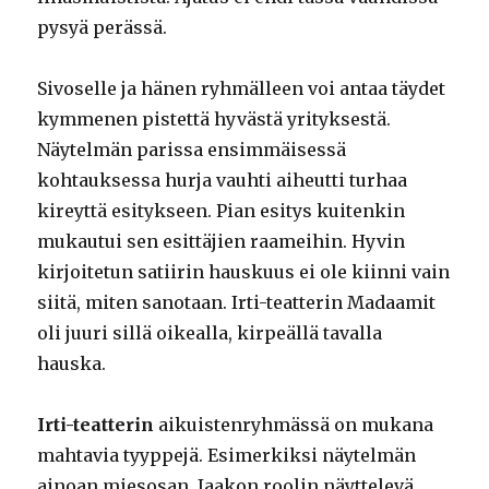
pysyä perässä.
Sivoselle ja hänen ryhmälleen voi antaa täydet
kymmenen pistettä hyvästä yrityksestä.
Näytelmän parissa ensimmäisessä
kohtauksessa hurja vauhti aiheutti turhaa
kireyttä esitykseen. Pian esitys kuitenkin
mukautui sen esittäjien raameihin. Hyvin
kirjoitetun satiirin hauskuus ei ole kiinni vain
siitä, miten sanotaan. Irti-teatterin Madaamit
oli juuri sillä oikealla, kirpeällä tavalla
hauska.
Irti-teatterin
aikuistenryhmässä on mukana
mahtavia tyyppejä. Esimerkiksi näytelmän
ainoan miesosan, Jaakon roolin näyttelevä