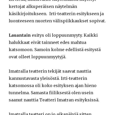
kertojat alkuperäisen näytelmän
käsikirjoitukseen. Irti-teatterin esitykseen ja
luonteeseen nuorten välispiikkaukset sopivat.
Lauantain
esitys oli loppuunmyyty. Kaikki
halukkaat eivät tainneet edes mahtua
katsomoon. Samoin kolme edellistä esitystä
ovat olleet loppuunmyytyjä.
Imatralla teatterin tekijät saavat nauttia
kannustavasta yleisöstä. Irti-teatterin
katsomossa oli koko esityksen ajan hieno
tunnelma. Samasta fiiliksestä olen usein
saanut nauttia Teatteri Imatran esityksissä.
Imatralla teatteri on jo aikapäiviä sitten