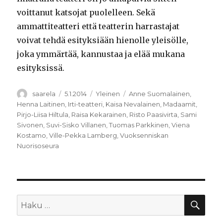
voittanut katsojat puolelleen. Sekä
ammattiteatteri että teatterin harrastajat
voivat tehdä esityksiään hienolle yleisölle,
joka ymmärtää, kannustaa ja elää mukana
esityksissä.
Kirjoittaja
Julkaistu
Kategoriat
Avainsanat
saarela
5.1.2014
Yleinen
Anne Suomalainen
,
Henna Laitinen
,
Irti-teatteri
,
Kaisa Nevalainen
,
Madaamit
,
Pirjo-Liisa Hiltula
,
Raisa Kekarainen
,
Risto Paasivirta
,
Sami
Sivonen
,
Suvi-Sisko Villanen
,
Tuomas Parkkinen
,
Viena
Kostamo
,
Ville-Pekka Lamberg
,
Vuoksenniskan
Nuorisoseura
HA
Etsi: