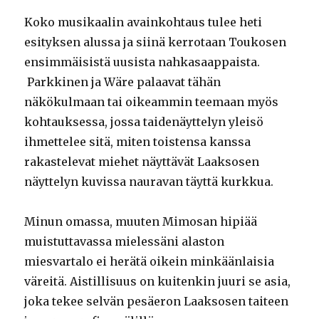
Koko musikaalin avainkohtaus tulee heti
esityksen alussa ja siinä kerrotaan Toukosen
ensimmäisistä uusista nahkasaappaista.
Parkkinen ja Wäre palaavat tähän
näkökulmaan tai oikeammin teemaan myös
kohtauksessa, jossa taidenäyttelyn yleisö
ihmettelee sitä, miten toistensa kanssa
rakastelevat miehet näyttävät Laaksosen
näyttelyn kuvissa nauravan täyttä kurkkua.
Minun omassa, muuten Mimosan hipiää
muistuttavassa mielessäni alaston
miesvartalo ei herätä oikein minkäänlaisia
väreitä. Aistillisuus on kuitenkin juuri se asia,
joka tekee selvän pesäeron Laaksosen taiteen