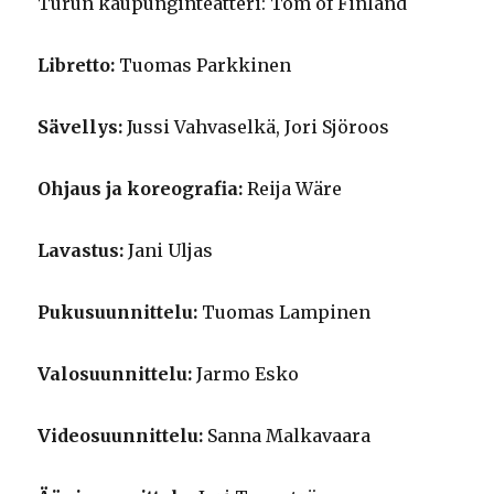
Turun kaupunginteatteri: Tom of Finland
Libretto:
Tuomas Parkkinen
Sävellys:
Jussi Vahvaselkä, Jori Sjöroos
Ohjaus ja koreografia:
Reija Wäre
Lavastus:
Jani Uljas
Pukusuunnittelu:
Tuomas Lampinen
Valosuunnittelu:
Jarmo Esko
Videosuunnittelu:
Sanna Malkavaara