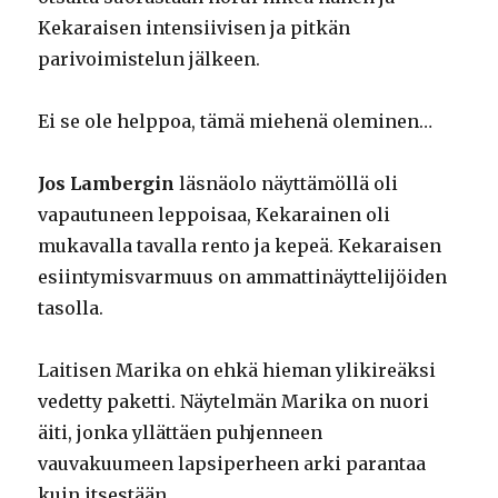
Kekaraisen intensiivisen ja pitkän
parivoimistelun jälkeen.
Ei se ole helppoa, tämä miehenä oleminen…
Jos Lambergin
läsnäolo näyttämöllä oli
vapautuneen leppoisaa, Kekarainen oli
mukavalla tavalla rento ja kepeä. Kekaraisen
esiintymisvarmuus on ammattinäyttelijöiden
tasolla.
Laitisen Marika on ehkä hieman ylikireäksi
vedetty paketti. Näytelmän Marika on nuori
äiti, jonka yllättäen puhjenneen
vauvakuumeen lapsiperheen arki parantaa
kuin itsestään.