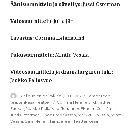
Äänisuunnittelu ja sävellys:
Jussi Österman
Valosuunnittelu:
Julia Jäntti
Lavastus:
Corinna Helenelund
Pukusuunnittelu:
Minttu Vesala
Videosuunnittelu ja dramaturginen tuki:
Jaakko Pallasvuo
Kirjoittaja
Julkaistu
Kategoriat
Kielipuolen päiväkirja
9.8.2017
Tampereen
Avainsanat
teatterikesä
,
Teatteri
Corinna Helenelund
,
Father
Fucker
,
Jaakko Pallasvuo
,
Johannes Ekholm
,
Julia Jäntti
,
Jussi Österman
,
Linda Fredriksson
,
Markku Haussila
,
Minttu
Vesala
,
Sara Melleri
,
Tampereen Teatterikesä