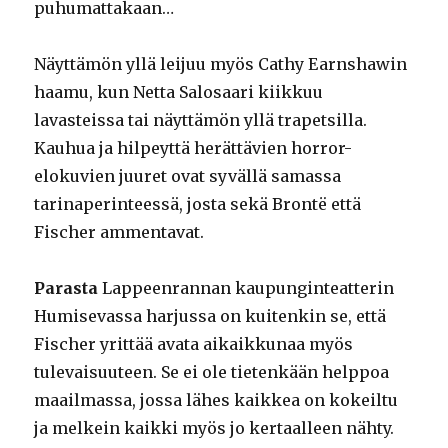
puhumattakaan…
Näyttämön yllä leijuu myös Cathy Earnshawin
haamu, kun Netta Salosaari kiikkuu
lavasteissa tai näyttämön yllä trapetsilla.
Kauhua ja hilpeyttä herättävien horror-
elokuvien juuret ovat syvällä samassa
tarinaperinteessä, josta sekä Brontë että
Fischer ammentavat.
Parasta
Lappeenrannan kaupunginteatterin
Humisevassa harjussa on kuitenkin se, että
Fischer yrittää avata aikaikkunaa myös
tulevaisuuteen. Se ei ole tietenkään helppoa
maailmassa, jossa lähes kaikkea on kokeiltu
ja melkein kaikki myös jo kertaalleen nähty.