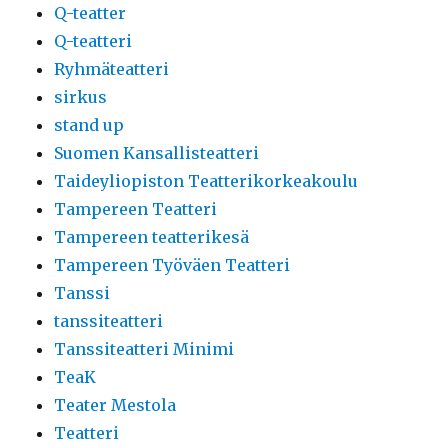
Q-teatter
Q-teatteri
Ryhmäteatteri
sirkus
stand up
Suomen Kansallisteatteri
Taideyliopiston Teatterikorkeakoulu
Tampereen Teatteri
Tampereen teatterikesä
Tampereen Työväen Teatteri
Tanssi
tanssiteatteri
Tanssiteatteri Minimi
TeaK
Teater Mestola
Teatteri