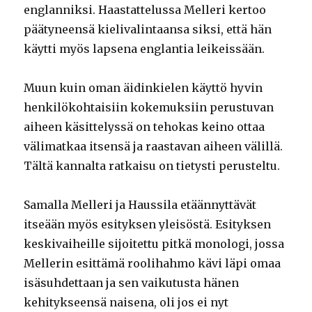
englanniksi. Haastattelussa Melleri kertoo
päätyneensä kielivalintaansa siksi, että hän
käytti myös lapsena englantia leikeissään.
Muun kuin oman äidinkielen käyttö hyvin
henkilökohtaisiin kokemuksiin perustuvan
aiheen käsittelyssä on tehokas keino ottaa
välimatkaa itsensä ja raastavan aiheen välillä.
Tältä kannalta ratkaisu on tietysti perusteltu.
Samalla Melleri ja Haussila etäännyttävät
itseään myös esityksen yleisöstä. Esityksen
keskivaiheille sijoitettu pitkä monologi, jossa
Mellerin esittämä roolihahmo kävi läpi omaa
isäsuhdettaan ja sen vaikutusta hänen
kehitykseensä naisena, oli jos ei nyt