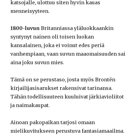
katsojalle, ulottuu siten hyvin kauas
menneisyyteen.
1800-luvun
Britanniassa yläluokkaankin
syntynyt nainen oli toisen luokan
kansalainen, joka ei voinut edes periä
vanhempiaan, vaan suvun maaomaisuuden sai
aina joku suvun mies.
Tämä on se perustaso, josta myös Brontën
kirjailijasisarukset rakensivat tarinansa.
Tähän todellisuuteen kuuluivat järkiavioliitot
ja naimakaupat.
Ainoan pakopaikan tarjosi omaan
mielikuvitukseen perustuva fantasiamaailma.