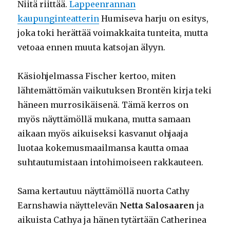
Niitä riittää.
Lappeenrannan
kaupunginteatterin
Humiseva harju on esitys,
joka toki herättää voimakkaita tunteita, mutta
vetoaa ennen muuta katsojan älyyn.
Käsiohjelmassa Fischer kertoo, miten
lähtemättömän vaikutuksen Brontën kirja teki
häneen murrosikäisenä. Tämä kerros on
myös näyttämöllä mukana, mutta samaan
aikaan myös aikuiseksi kasvanut ohjaaja
luotaa kokemusmaailmansa kautta omaa
suhtautumistaan intohimoiseen rakkauteen.
Sama kertautuu näyttämöllä nuorta Cathy
Earnshawia näyttelevän
Netta Salosaaren
ja
aikuista Cathya ja hänen tytärtään Catherinea