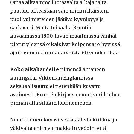
Omaa aikaamme luotaavalta aikajanalta
puuttuu oikeastaan vain minun ikäisteni
puolivalmisteiden jäätävä kyynisyys ja
sarkasmi. Mutta toisaalta Brontën
kuvaamassa 1800-luvun maailmassa vanhat
pierut yleensä oikaisivat koipensa jo hyvissä
ajoin ennen kunnianarvoista 60 vuoden ikää.
Koko aikakaudelle
nimensä antaneen
kuningatar Viktorian Englannissa
seksuaalisuutta ei tietenkään kuvattu
avoimesti. Brontën kirjassa nuori veri kiehuu
pinnan alla sitäkin kuumempana.
Nuori nainen kuvasi seksuaalista kiihkoa ja
väkivaltaa niin voimakkain vedoin, että