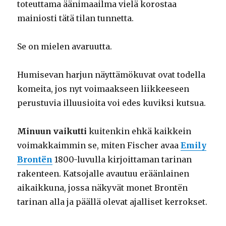
toteuttama äänimaailma vielä korostaa
mainiosti tätä tilan tunnetta.
Se on mielen avaruutta.
Humisevan harjun näyttämökuvat ovat todella
komeita, jos nyt voimaakseen liikkeeseen
perustuvia illuusioita voi edes kuviksi kutsua.
Minuun vaikutti
kuitenkin ehkä kaikkein
voimakkaimmin se, miten Fischer avaa
Emily
Brontën
1800-luvulla kirjoittaman tarinan
rakenteen. Katsojalle avautuu eräänlainen
aikaikkuna, jossa näkyvät monet Brontën
tarinan alla ja päällä olevat ajalliset kerrokset.