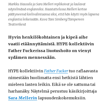
Markku Haussila ja Sara Melleri replikoivat ja laulavat
näytelmässä englanniksi. Haastattelussa Melleri kertoo
päätyneensä kielivalintaansa siksi, että hän käytti myös lapsena
englantia leikeissään. Kuva Tani Simberg/Tampereen
Teatterikesä
Hyvin henkilökohtainen ja kipeä aihe
vaatii etäännyttämistä. HYPE-kollektiivin
Father Fuckerissa liuotushoito on vienyt
sydämen mennessään.
HYPE-kollektiivin
Father Fucker
tuo raflaavasta
nimestään huolimatta ensi hetkistä lähtien
mieleen lasten leikin. Eikä se ole sattuma tai
harhanäky. Näytelmä perustuu käsikirjoittaja
Sara Mellerin
lapsuudenkokemuksiin.