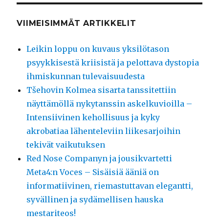
VIIMEISIMMÄT ARTIKKELIT
Leikin loppu on kuvaus yksilötason
psyykkisestä kriisistä ja pelottava dystopia
ihmiskunnan tulevaisuudesta
Tšehovin Kolmea sisarta tanssitettiin
näyttämöllä nykytanssin askelkuvioilla –
Intensiivinen kehollisuus ja kyky
akrobatiaa lähenteleviin liikesarjoihin
tekivät vaikutuksen
Red Nose Companyn ja jousikvartetti
Meta4:n Voces – Sisäisiä ääniä on
informatiivinen, riemastuttavan elegantti,
syvällinen ja sydämellisen hauska
mestariteos!