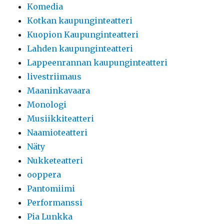
Komedia
Kotkan kaupunginteatteri
Kuopion Kaupunginteatteri
Lahden kaupunginteatteri
Lappeenrannan kaupunginteatteri
livestriimaus
Maaninkavaara
Monologi
Musiikkiteatteri
Naamioteatteri
Näty
Nukketeatteri
ooppera
Pantomiimi
Performanssi
Pia Lunkka