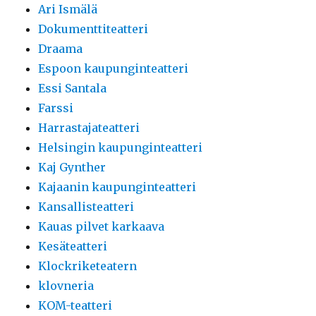
Ari Ismälä
Dokumenttiteatteri
Draama
Espoon kaupunginteatteri
Essi Santala
Farssi
Harrastajateatteri
Helsingin kaupunginteatteri
Kaj Gynther
Kajaanin kaupunginteatteri
Kansallisteatteri
Kauas pilvet karkaava
Kesäteatteri
Klockriketeatern
klovneria
KOM-teatteri