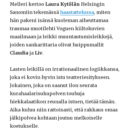
Melleri kertoo
Laura Kytölän
Helsingin
Sanomiin tekemässä
haastattelussa
, miten
hän pakeni isänsä kuoleman aiheuttamaa
traumaa muotilehti Voguen kiiltokuvien
maailmaan ja leikki muuntautumisleikkejä,
joiden sankarittaria olivat huippumallit
Claudia
ja
Liv
.
Lasten leikillä on irrationaalinen logiikkansa,
joka ei kovin hyvin istu teatteriesitykseen.
Jokainen, joka on saanut ilon seurata
kurahaalarisukupolven touhuja
hiekkalaatikon reunalla istuen, tietää tämän.
Aika kuluu niin rattoisasti, että rakkaus omaa
jälkipolvea kohtaan joutuu melkoiselle
koetukselle.