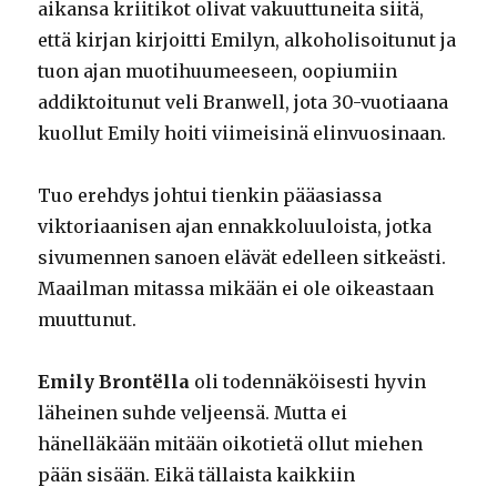
aikansa kriitikot olivat vakuuttuneita siitä,
että kirjan kirjoitti Emilyn, alkoholisoitunut ja
tuon ajan muotihuumeeseen, oopiumiin
addiktoitunut veli Branwell, jota 30-vuotiaana
kuollut Emily hoiti viimeisinä elinvuosinaan.
Tuo erehdys johtui tienkin pääasiassa
viktoriaanisen ajan ennakkoluuloista, jotka
sivumennen sanoen elävät edelleen sitkeästi.
Maailman mitassa mikään ei ole oikeastaan
muuttunut.
Emily Brontëlla
oli todennäköisesti hyvin
läheinen suhde veljeensä. Mutta ei
hänelläkään mitään oikotietä ollut miehen
pään sisään. Eikä tällaista kaikkiin