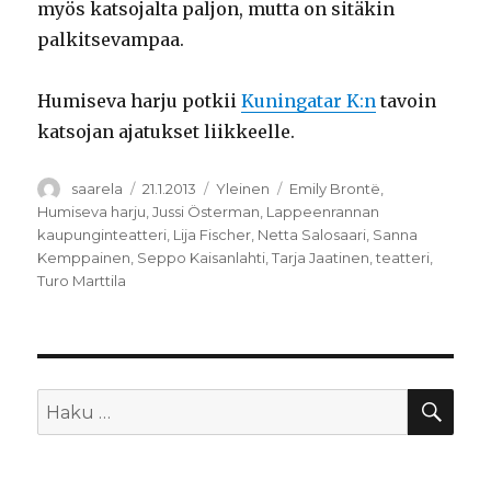
myös katsojalta paljon, mutta on sitäkin
palkitsevampaa.
Humiseva harju potkii
Kuningatar K:n
tavoin
katsojan ajatukset liikkeelle.
Kirjoittaja
Julkaistu
Kategoriat
Avainsanat
saarela
21.1.2013
Yleinen
Emily Brontë
,
Humiseva harju
,
Jussi Österman
,
Lappeenrannan
kaupunginteatteri
,
Lija Fischer
,
Netta Salosaari
,
Sanna
Kemppainen
,
Seppo Kaisanlahti
,
Tarja Jaatinen
,
teatteri
,
Turo Marttila
HA
Etsi: