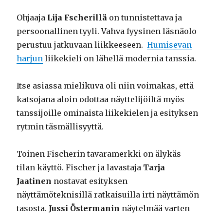
Ohjaaja
Lija Fscherillä
on tunnistettava ja
persoonallinen tyyli. Vahva fyysinen läsnäolo
perustuu jatkuvaan liikkeeseen.
Humisevan
harjun
liikekieli on lähellä modernia tanssia.
Itse asiassa mielikuva oli niin voimakas, että
katsojana aloin odottaa näyttelijöiltä myös
tanssijoille ominaista liikekielen ja esityksen
rytmin täsmällisyyttä.
Toinen Fischerin tavaramerkki on älykäs
tilan käyttö. Fischer ja lavastaja
Tarja
Jaatinen
nostavat esityksen
näyttämöteknisillä ratkaisuilla irti näyttämön
tasosta.
Jussi Östermanin
näytelmää varten