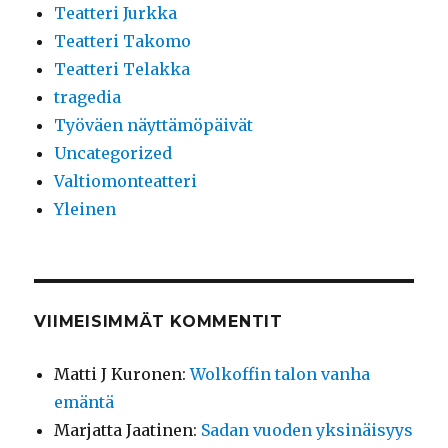
Teatteri Jurkka
Teatteri Takomo
Teatteri Telakka
tragedia
Työväen näyttämöpäivät
Uncategorized
Valtiomonteatteri
Yleinen
VIIMEISIMMÄT KOMMENTIT
Matti J Kuronen
:
Wolkoffin talon vanha
emäntä
Marjatta Jaatinen
:
Sadan vuoden yksinäisyys