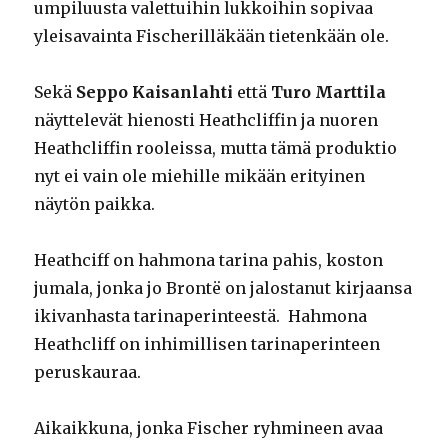
umpiluusta valettuihin lukkoihin sopivaa
yleisavainta Fischerilläkään tietenkään ole.
Sekä
Seppo Kaisanlahti
että
Turo Marttila
näyttelevät hienosti Heathcliffin ja nuoren
Heathcliffin rooleissa, mutta tämä produktio
nyt ei vain ole miehille mikään erityinen
näytön paikka.
Heathciff on hahmona tarina pahis, koston
jumala, jonka jo Brontë on jalostanut kirjaansa
ikivanhasta tarinaperinteestä. Hahmona
Heathcliff on inhimillisen tarinaperinteen
peruskauraa.
Aikaikkuna, jonka Fischer ryhmineen avaa