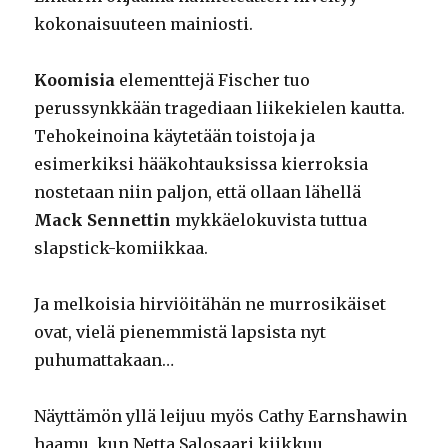
kokonaisuuteen mainiosti.
Koomisia
elementtejä Fischer tuo
perussynkkään tragediaan liikekielen kautta.
Tehokeinoina käytetään toistoja ja
esimerkiksi hääkohtauksissa kierroksia
nostetaan niin paljon, että ollaan lähellä
Mack Sennettin
mykkäelokuvista tuttua
slapstick-komiikkaa.
Ja melkoisia hirviöitähän ne murrosikäiset
ovat, vielä pienemmistä lapsista nyt
puhumattakaan…
Näyttämön yllä leijuu myös Cathy Earnshawin
haamu, kun Netta Salosaari kiikkuu