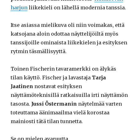
harjun
liikekieli on lähellä modernia tanssia.
Itse asiassa mielikuva oli niin voimakas, että
katsojana aloin odottaa näyttelijöiltä myös
tanssijoille ominaista liikekielen ja esityksen
rytmin täsmällisyyttä.
Toinen Fischerin tavaramerkki on älykäs
tilan käyttö. Fischer ja lavastaja
Tarja
Jaatinen
nostavat esityksen
näyttämöteknisillä ratkaisuilla irti näyttämön
tasosta.
Jussi Östermanin
näytelmää varten
toteuttama äänimaailma vielä korostaa
mainiosti tätä tilan tunnetta.
Se on mielen avaruutta.