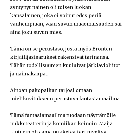
syntynyt nainen oli toisen luokan
kansalainen, joka ei voinut edes periä
vanhempiaan, vaan suvun maaomaisuuden sai
aina joku suvun mies.
Tämä on se perustaso, josta myös Brontën
kirjailijasisarukset rakensivat tarinansa.
Tähän todellisuuteen kuuluivat järkiavioliitot
ja naimakaupat.
Ainoan pakopaikan tarjosi omaan
mielikuvitukseen perustuva fantasiamaailma.
Tämä fantasiamaailma tuodaan näyttämölle
nukketeatterin ja komiikan keinoin. Maija
Linturin ohjaama nukketeatteri niveltyy