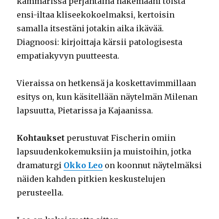
kammarissa perjantaina näkemääni toista
ensi-iltaa kliseekokoelmaksi, kertoisin
samalla itsestäni jotakin aika ikävää.
Diagnoosi: kirjoittaja kärsii patologisesta
empatiakyvyn puutteesta.
Vieraissa on hetkensä ja koskettavimmillaan
esitys on, kun käsitellään näytelmän Milenan
lapsuutta, Pietarissa ja Kajaanissa.
Kohtaukset
perustuvat Fischerin omiin
lapsuudenkokemuksiin ja muistoihin, jotka
dramaturgi
Okko Leo
on koonnut näytelmäksi
näiden kahden pitkien keskustelujen
perusteella.