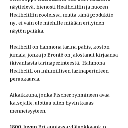
näyttelevät hienosti Heathcliffin ja nuoren
Heathcliffin rooleissa, mutta tämä produktio
nyt ei vain ole miehille mikään erityinen
näytön paikka.
Heathciff on hahmona tarina pahis, koston
jumala, jonka jo Brontë on jalostanut kirjaansa
ikivanhasta tarinaperinteestä. Hahmona
Heathcliff on inhimillisen tarinaperinteen
peruskauraa.
Aikaikkuna, jonka Fischer ryhmineen avaa
katsojalle, ulottuu siten hyvin kauas
menneisyyteen.
1800-luvun
Britanniassa yläluokkaankin