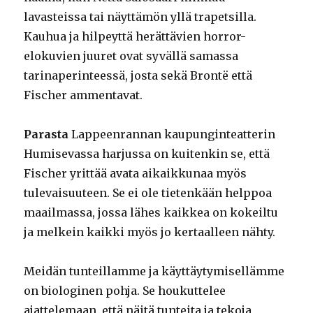
lavasteissa tai näyttämön yllä trapetsilla.
Kauhua ja hilpeyttä herättävien horror-
elokuvien juuret ovat syvällä samassa
tarinaperinteessä, josta sekä Brontë että
Fischer ammentavat.
Parasta
Lappeenrannan kaupunginteatterin
Humisevassa harjussa on kuitenkin se, että
Fischer yrittää avata aikaikkunaa myös
tulevaisuuteen. Se ei ole tietenkään helppoa
maailmassa, jossa lähes kaikkea on kokeiltu
ja melkein kaikki myös jo kertaalleen nähty.
Meidän tunteillamme ja käyttäytymisellämme
on biologinen pohja. Se houkuttelee
ajattelemaan, että näitä tunteita ja tekoja