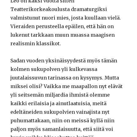
Leo on kaksi vuotta sitten
Teatterikorkeakoulusta dramaturgiksi
valmistunut nuori mies, josta kuullaan vielä.
Vieraiden perusteella epäilen, että hän on
lukenut tarkkaan muun muassa maagisen
realismin klassikot.
Sadan vuoden yksinäisyydestä myös tämän
kolmen sukupolven yli kulkevassa
juutalaissuvun tarinassa on kysymys. Mutta
miksei olisi? Vaikka me maapallon nyt elävät
yli seitsemän miljardia ihmistä olemme
kaikki erilaisia ja ainutlaatuisia, meitä
edeltäneiden sukupolvien vainajista nyt
puhumattakaan, niin on meissä kyllä niin
paljon myös samanlaisuutta, että siitä voi