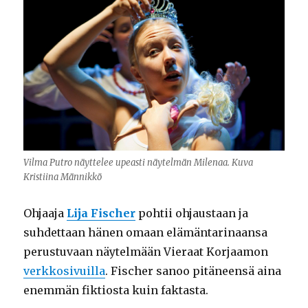
Vilma Putro näyttelee upeasti näytelmän Milenaa. Kuva
Kristiina Männikkö
Ohjaaja
Lija Fischer
pohtii ohjaustaan ja
suhdettaan hänen omaan elämäntarinaansa
perustuvaan näytelmään Vieraat Korjaamon
verkkosivuilla
. Fischer sanoo pitäneensä aina
enemmän fiktiosta kuin faktasta.