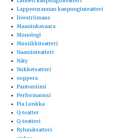
Lahden kaupunginteatteri
Lappeenrannan kaupunginteatteri
livestriimaus
Maaninkavaara
Monologi
Musiikkiteatteri
Naamioteatteri
Näty
Nukketeatteri
ooppera
Pantomiimi
Performanssi
Pia Lunkka
Q-teatter
Q-teatteri
Ryhmäteatteri