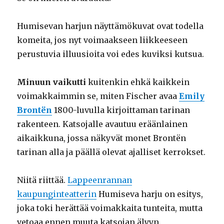
Humisevan harjun näyttämökuvat ovat todella
komeita, jos nyt voimaakseen liikkeeseen
perustuvia illuusioita voi edes kuviksi kutsua.
Minuun vaikutti
kuitenkin ehkä kaikkein
voimakkaimmin se, miten Fischer avaa
Emily
Brontën
1800-luvulla kirjoittaman tarinan
rakenteen. Katsojalle avautuu eräänlainen
aikaikkuna, jossa näkyvät monet Brontën
tarinan alla ja päällä olevat ajalliset kerrokset.
Niitä riittää.
Lappeenrannan
kaupunginteatterin
Humiseva harju on esitys,
joka toki herättää voimakkaita tunteita, mutta
vetoaa ennen muuta katsojan älyyn.