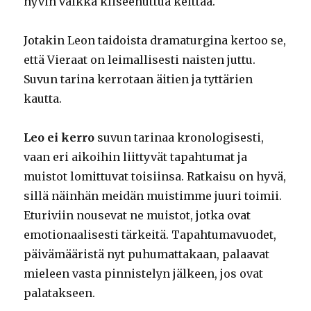
hyvin vaikka kliseehuttua keittää.
Jotakin Leon taidoista dramaturgina kertoo se,
että Vieraat on leimallisesti naisten juttu.
Suvun tarina kerrotaan äitien ja tyttärien
kautta.
Leo ei kerro
suvun tarinaa kronologisesti,
vaan eri aikoihin liittyvät tapahtumat ja
muistot lomittuvat toisiinsa. Ratkaisu on hyvä,
sillä näinhän meidän muistimme juuri toimii.
Eturiviin nousevat ne muistot, jotka ovat
emotionaalisesti tärkeitä. Tapahtumavuodet,
päivämääristä nyt puhumattakaan, palaavat
mieleen vasta pinnistelyn jälkeen, jos ovat
palatakseen.