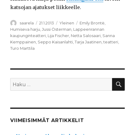
katsojan ajatukset liikkeelle.
Kirjoittaja
Julkaistu
Kategoriat
Avainsanat
saarela
21.1.2013
Yleinen
Emily Brontë
,
Humiseva harju
,
Jussi Österman
,
Lappeenrannan
kaupunginteatteri
,
Lija Fischer
,
Netta Salosaari
,
Sanna
Kemppainen
,
Seppo Kaisanlahti
,
Tarja Jaatinen
,
teatteri
,
Turo Marttila
HA
Etsi:
VIIMEISIMMÄT ARTIKKELIT