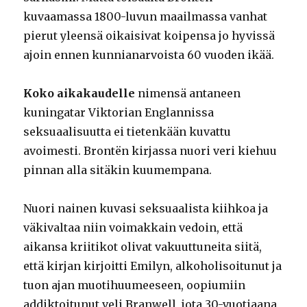
kuvaamassa 1800-luvun maailmassa vanhat
pierut yleensä oikaisivat koipensa jo hyvissä
ajoin ennen kunnianarvoista 60 vuoden ikää.
Koko aikakaudelle
nimensä antaneen
kuningatar Viktorian Englannissa
seksuaalisuutta ei tietenkään kuvattu
avoimesti. Brontën kirjassa nuori veri kiehuu
pinnan alla sitäkin kuumempana.
Nuori nainen kuvasi seksuaalista kiihkoa ja
väkivaltaa niin voimakkain vedoin, että
aikansa kriitikot olivat vakuuttuneita siitä,
että kirjan kirjoitti Emilyn, alkoholisoitunut ja
tuon ajan muotihuumeeseen, oopiumiin
addiktoitunut veli Branwell, jota 30-vuotiaana