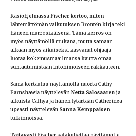
Käsiohjelmassa Fischer kertoo, miten
lähtemättömän vaikutuksen Brontën kirja teki
häneen murrosikäisenä. Tämä kerros on
myös näyttämöllä mukana, mutta samaan
aikaan myös aikuiseksi kasvanut ohjaaja
luotaa kokemusmaailmansa kautta omaa
suhtautumistaan intohimoiseen rakkauteen.
Sama kertautuu näyttämöllä nuorta Cathy
Earnshawia näyttelevän
Netta Salosaaren
ja
aikuista Cathya ja hänen tytärtään Catherinea
upeasti näyttelevän
Sanna Kemppaisen
tulkinnoissa.
Taitavasti
Fischer salakuljettaa näyttämölle