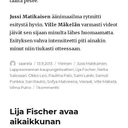
täältä pesee.
Jussi Matikaisen
äänimaailma rytmitti
esitystä hyvin.
Ville Mäkelän
varmasti videot
jäivät sen sijaan minulta lähes huomaamatta.
Esityksen vahva intensiteetti piti ainakin
minut niin tiukasti otteessaan.
Kirjoittaja
Julkaistu
Kategoriat
Avainsanat
saarela
13.9.2013
Yleinen
Jussi Matikainen
,
Lappeenrannan kaupunginteatteri
,
Lija Fischer
,
Netta
Salosaari
,
Okko Leo
,
Pauliina Palo
,
Sami Lanki
,
Samuli
Punkka
,
Sari Rautio
,
Sofya Matveena
,
Vieraat
,
Ville Mäkelä
,
artikkeliin
Vilma Putro
1 kommentti
Sadan
vuoden
yksinäisyys
Lija Fischer avaa
aikaikkunan