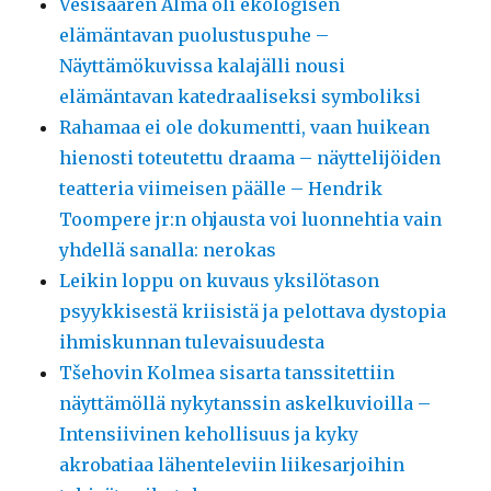
Vesisaaren Alma oli ekologisen
elämäntavan puolustuspuhe –
Näyttämökuvissa kalajälli nousi
elämäntavan katedraaliseksi symboliksi
Rahamaa ei ole dokumentti, vaan huikean
hienosti toteutettu draama – näyttelijöiden
teatteria viimeisen päälle – Hendrik
Toompere jr:n ohjausta voi luonnehtia vain
yhdellä sanalla: nerokas
Leikin loppu on kuvaus yksilötason
psyykkisestä kriisistä ja pelottava dystopia
ihmiskunnan tulevaisuudesta
Tšehovin Kolmea sisarta tanssitettiin
näyttämöllä nykytanssin askelkuvioilla –
Intensiivinen kehollisuus ja kyky
akrobatiaa lähenteleviin liikesarjoihin