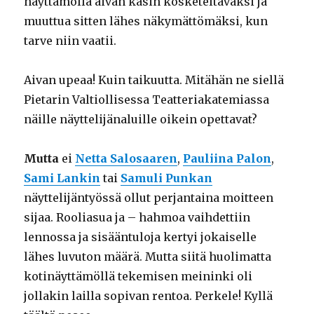
näyttämöllä aivan käsin kosketeltavaksi ja
muuttua sitten lähes näkymättömäksi, kun
tarve niin vaatii.
Aivan upeaa! Kuin taikuutta. Mitähän ne siellä
Pietarin Valtiollisessa Teatteriakatemiassa
näille näyttelijänaluille oikein opettavat?
Mutta
ei
Netta Salosaaren
,
Pauliina Palon
,
Sami Lankin
tai
Samuli Punkan
näyttelijäntyössä ollut perjantaina moitteen
sijaa. Rooliasua ja – hahmoa vaihdettiin
lennossa ja sisääntuloja kertyi jokaiselle
lähes luvuton määrä. Mutta siitä huolimatta
kotinäyttämöllä tekemisen meininki oli
jollakin lailla sopivan rentoa. Perkele! Kyllä