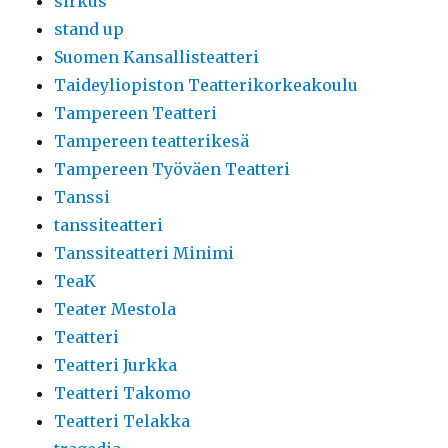
sirkus
stand up
Suomen Kansallisteatteri
Taideyliopiston Teatterikorkeakoulu
Tampereen Teatteri
Tampereen teatterikesä
Tampereen Työväen Teatteri
Tanssi
tanssiteatteri
Tanssiteatteri Minimi
TeaK
Teater Mestola
Teatteri
Teatteri Jurkka
Teatteri Takomo
Teatteri Telakka