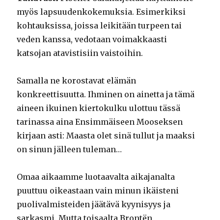
myös lapsuudenkokemuksia. Esimerkiksi
kohtauksissa, joissa leikitään turpeen tai
veden kanssa, vedotaan voimakkaasti
katsojan atavistisiin vaistoihin.
Samalla ne korostavat elämän
konkreettisuutta. Ihminen on ainetta ja tämä
aineen ikuinen kiertokulku ulottuu tässä
tarinassa aina Ensimmäiseen Mooseksen
kirjaan asti: Maasta olet sinä tullut ja maaksi
on sinun jälleen tuleman…
Omaa aikaamme luotaavalta aikajanalta
puuttuu oikeastaan vain minun ikäisteni
puolivalmisteiden jäätävä kyynisyys ja
sarkasmi. Mutta toisaalta Brontën