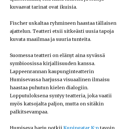
kuvaavat tarinat ovat ikuisia.
Fischer uskaltaa ryhmineen haastaa tällaisen
ajattelun. Teatteri etsii sitkeästi uusia tapoja
kuvata maailmaa ja suuria tunteita.
Suomessa teatteri on elänyt aina syvässä
symbioosissa kirjallisuuden kanssa.
Lappeenrannan kaupunginteatterin
Humisevassa harjussa visuaalinen ilmaisu
haastaa puhutun kielen dialogiin.
Lopputuloksena syntyy teatteria, joka vaatii
myös katsojalta paljon, mutta on sitäkin
palkitsevampaa.
Humiseva harju potkii
Kuningatar K:n
tavoin