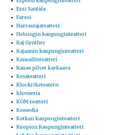
Espoon kaupunginteatteri
Essi Santala
Farssi
Harrastajateatteri
Helsingin kaupunginteatteri
Kaj Gynther
Kajaanin kaupunginteatteri
Kansallisteatteri
Kauas pilvet karkaava
Kesäteatteri
Klockriketeatern
klovneria
KOM-teatteri
Komedia
Kotkan kaupunginteatteri
Kuopion Kaupunginteatteri