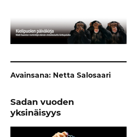
Kielipuolen päiväkirja
Avainsana:
Netta Salosaari
Sadan vuoden
yksinäisyys