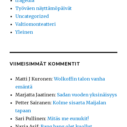
tragedia
Työväen näyttämöpäivät
Uncategorized
Valtiomonteatteri
Yleinen
VIIMEISIMMÄT KOMMENTIT
Matti J Kuronen
:
Wolkoffin talon vanha
emäntä
Marjatta Jaatinen
:
Sadan vuoden yksinäisyys
Petter Sairanen
:
Kolme sisarta Maijalan
tapaan
Sari Pullinen
:
Mitäs me eunukit!
Nazia Asif
:
Bang bang olet kuollut