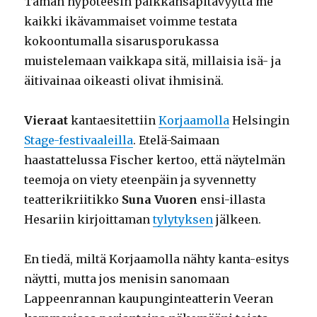
Tämän hypoteesin paikkansapitävyyttä me
kaikki ikävammaiset voimme testata
kokoontumalla sisarusporukassa
muistelemaan vaikkapa sitä, millaisia isä- ja
äitivainaa oikeasti olivat ihmisinä.
Vieraat
kantaesitettiin
Korjaamolla
Helsingin
Stage-festivaaleilla
. Etelä-Saimaan
haastattelussa Fischer kertoo, että näytelmän
teemoja on viety eteenpäin ja syvennetty
teatterikriitikko
Suna Vuoren
ensi-illasta
Hesariin kirjoittaman
tylytyksen
jälkeen.
En tiedä, miltä Korjaamolla nähty kanta-esitys
näytti, mutta jos menisin sanomaan
Lappeenrannan kaupunginteatterin Veeran