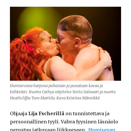
Humisevassa harjussa puhutaan ja pussataan kovaa ja
kiihkeästi. Nuorta Cathya näyttelee Netta Salosaari ja nuorta
Heathcliffia Turo Marttila. Kuva Kristiina Männikkö
Ohjaaja
Lija Fscherillä
on tunnistettava ja
persoonallinen tyyli. Vahva fyysinen läsnäolo
perustuu jatkuvaan liikkeeseen.
Humisevan