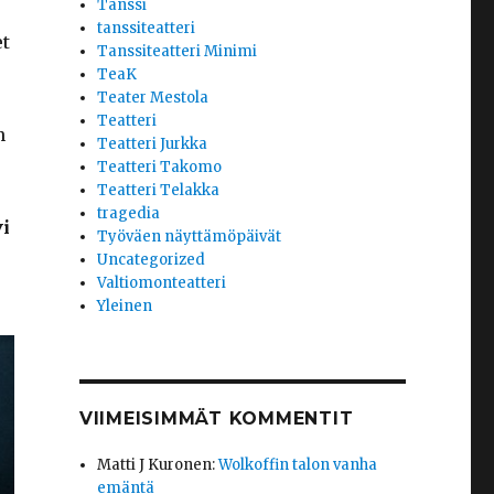
Tanssi
tanssiteatteri
et
Tanssiteatteri Minimi
TeaK
Teater Mestola
Teatteri
n
Teatteri Jurkka
Teatteri Takomo
Teatteri Telakka
tragedia
i
Työväen näyttämöpäivät
Uncategorized
Valtiomonteatteri
Yleinen
VIIMEISIMMÄT KOMMENTIT
Matti J Kuronen
:
Wolkoffin talon vanha
emäntä