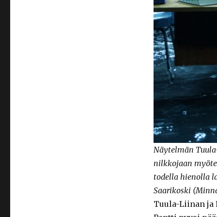
Näytelmän Tuula-
nilkkojaan myöten
todella hienolla 
Saarikoski (Minn
Tuula-Liinan ja