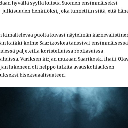
idaan hyvällä syyllä kutsua Suomen ensimmäiseksi
 julkisuuden henkilöksi, joka tunnettiin siitä, että hän
n kimaltelevaa puolta kuvasi näytelmän karnevalistine
män kaikki kolme Saarikoskea tanssivat ensimmäisessä
dessä paljeteilla koristelluissa rooliasuissa
ahdissa. Variksen kirjan mukaan Saarikoski ihaili
Olav
irjan lukeneen oli helppo tulkita avauskohtauksen
taukseksi biseksuaalisuuteen.