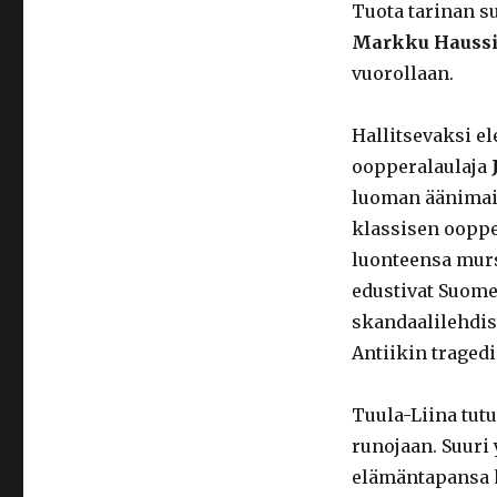
Tuota tarinan su
Markku Haussi
vuorollaan.
Hallitsevaksi el
oopperalaulaja
luoman äänimai
klassisen ooppe
luonteensa mur
edustivat Suome
skandaalilehdis
Antiikin traged
Tuula-Liina tut
runojaan. Suuri
elämäntapansa h