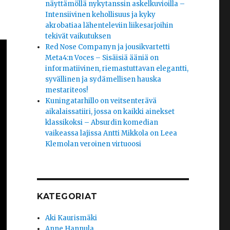
näyttämöllä nykytanssin askelkuvioilla –
Intensiivinen kehollisuus ja kyky
akrobatiaa lähenteleviin liikesarjoihin
tekivät vaikutuksen
Red Nose Companyn ja jousikvartetti
Meta4:n Voces – Sisäisiä ääniä on
informatiivinen, riemastuttavan elegantti,
syvällinen ja sydämellisen hauska
mestariteos!
Kuningatarhillo on veitsenterävä
aikalaissatiiri, jossa on kaikki ainekset
klassikoksi – Absurdin komedian
vaikeassa lajissa Antti Mikkola on Leea
Klemolan veroinen virtuoosi
KATEGORIAT
Aki Kaurismäki
Anne Hannula