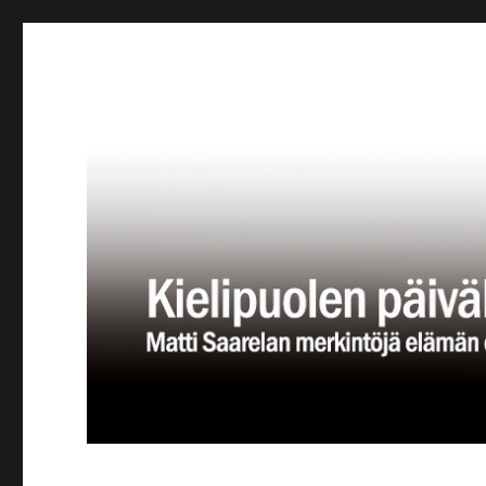
Kielipuolen päiväkirja
Teatteriblogi