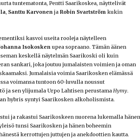
urta tuntematonta, Pentti Saarikoskea, näyttelivät
la
,
Santtu Karvonen
ja
Robin Svartström
kukin
ementiksi kasvoi useita rooleja näytelleen
Johanna Isokosken
upea sopraano. Tämän äänen
seman keskellä näytelmän Saarikoski oli kuin
ran sankari, joka joutuu jumalaisten voimien ja oman
skaamaksi. Jumalaisia voimia Saarikosken elämässä
ssa voimansa tuntoon 60-luvulla noussut
tö ja sen ylijumala Urpo Lahtisen perustama
Hymy
.
ian hybris syntyi Saarikosken alkoholismista.
ustui ja rakastui Saarikoskeen nuorena lukemalla häne
 yleisö tunsi Saarikosken ja hänen boheemin
änestä kerrottujen juttujen ja anekdoottien kautta.