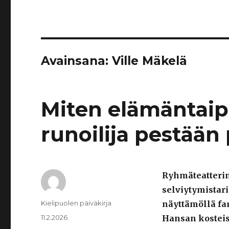
Avainsana:
Ville Mäkelä
Miten elämäntaip
runoilija pestään
Ryhmäteatteri
selviytymistari
Kirjoittaja
Kielipuolen päiväkirja
näyttämöllä far
Julkaistu
11.2.2026
Hansan kosteist