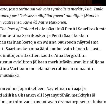
sta, jossa tarina sai vahvoja symbolisia merkityksiä. Tuula-
onen) pesi ”reissussa rähjääntyneen” runoilijan (Markku
n vaatteensa. Kuva (c) Mitro Härkönen.
The Poet of Finland
ei ole näytelmä
Pentti Saarikoskest
Tuula-Liina Saarikosken ja Pentti Saarikosken
ämän tarinan kertoja on
Minna Suurosen
näyttelemä
ntti Saarikosken oma ääni kuuluu vain hänen laajasta
oimittujen sitaattien kautta. Aina Bergrothin
rustuu avioliiton jälkeen merkittävän uran kirjailijana
Liina Variksen
omaelämäkerralliseen romaaniin
kimarsalkka
.
arvoitus jopa itselleen. Näytelmän ohjaaja ja
gi
Riikka Oksanen
oli löytänyt tähän merkityksiä
maan toimivan ja uskottavan dramaturgisen ratkaisun