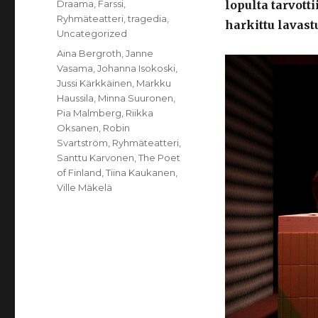
Kategoriat
Draama
,
Farssi
,
lopulta tarvott
Ryhmäteatteri
,
tragedia
,
harkittu lavast
Uncategorized
Avainsanat
Aina Bergroth
,
Janne
Vasama
,
Johanna Isokoski
,
Jussi Kärkkäinen
,
Markku
Haussila
,
Minna Suuronen
,
Pia Malmberg
,
Riikka
Oksanen
,
Robin
Svartström
,
Ryhmäteatteri
,
Santtu Karvonen
,
The Poet
of Finland
,
Tiina Kaukanen
,
Ville Mäkelä