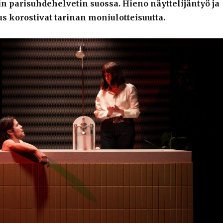
iin parisuhdehelvetin suossa. Hieno näyttelijäntyö ja
us korostivat tarinan moniulotteisuutta.