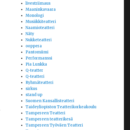
livestriimaus
Maaninkavaara
Monologi
Musiikkiteatteri
Naamioteatteri
Näty
Nukketeatteri
ooppera
Pantomiimi
Performanssi
Pia Lunkka
Q-teatter
Q-teatteri
Ryhmäteatteri
sirkus
stand up
Suomen Kansallisteatteri
Taideyliopiston Teatterikorkeakoulu
n
Tampereen Teatteri
Tampereen teatterikesä
Tampereen Työväen Teatteri