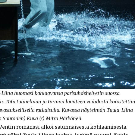
Liina huomasi kahlaavansa parisuhdehelvetin suossa
. Tätä tunnelman ja tarinan luonteen vaihdosta korostettii
lavastuksellisella ratkaisulla. Kuvassa näytelmän Tuula-Liina
a Suuronen) Kuva (c) Mitro Härkönen.
 Pentin romanssi alkoi satunnaisesta kohtaamisesta.