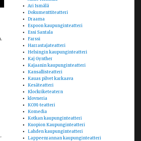
Ari Ismälä
Dokumenttiteatteri
Draama
Espoon kaupunginteatteri
Essi Santala
a
.
Farssi
Harrastajateatteri
Helsingin kaupunginteatteri
Kaj Gynther
Kajaanin kaupunginteatteri
Kansallisteatteri
Kauas pilvet karkaava
Kesäteatteri
Klockriketeatern
klovneria
KOM-teatteri
Komedia
Kotkan kaupunginteatteri
Kuopion Kaupunginteatteri
Lahden kaupunginteatteri
.
Lappeenrannan kaupunginteatteri