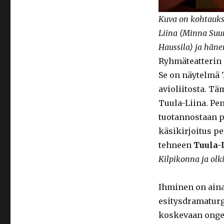
Kuva on kohtaukse
Liina (Minna Suur
Haussila) ja häne
Ryhmäteatterin
Se on näytelmä 
avioliitosta. T
Tuula-Liina. Pe
tuotannostaan p
käsikirjoitus pe
tehneen
Tuula-
Kilpikonna ja ol
Ihminen on aina 
esitysdramatur
koskevaan ongel