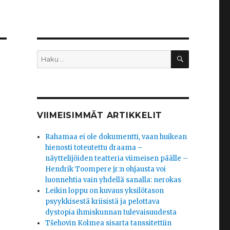
HAKU
Etsi:
VIIMEISIMMÄT ARTIKKELIT
Rahamaa ei ole dokumentti, vaan huikean
hienosti toteutettu draama –
näyttelijöiden teatteria viimeisen päälle –
Hendrik Toompere jr:n ohjausta voi
luonnehtia vain yhdellä sanalla: nerokas
Leikin loppu on kuvaus yksilötason
psyykkisestä kriisistä ja pelottava
dystopia ihmiskunnan tulevaisuudesta
Tšehovin Kolmea sisarta tanssitettiin