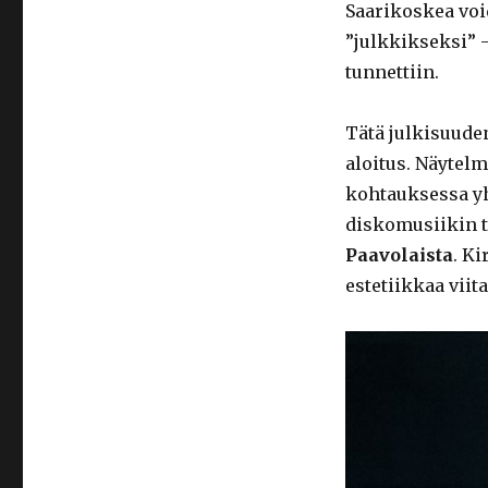
Saarikoskea vo
”julkkikseksi” –
tunnettiin.
Tätä julkisuude
aloitus. Näytel
kohtauksessa yh
diskomusiikin t
Paavolaista
. K
estetiikkaa vii