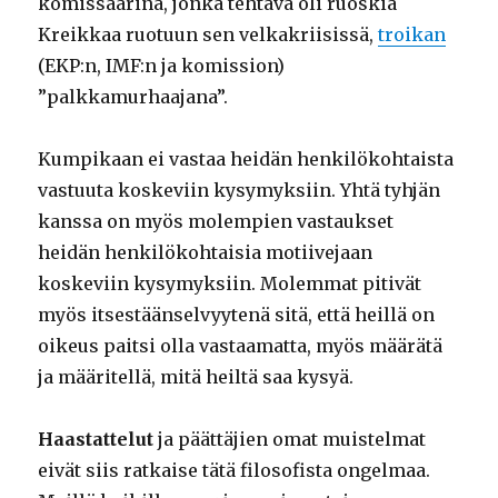
komissaarina, jonka tehtävä oli ruoskia
Kreikkaa ruotuun sen velkakriisissä,
troikan
(EKP:n, IMF:n ja komission)
”palkkamurhaajana”.
Kumpikaan ei vastaa heidän henkilökohtaista
vastuuta koskeviin kysymyksiin. Yhtä tyhjän
kanssa on myös molempien vastaukset
heidän henkilökohtaisia motiivejaan
koskeviin kysymyksiin. Molemmat pitivät
myös itsestäänselvyytenä sitä, että heillä on
oikeus paitsi olla vastaamatta, myös määrätä
ja määritellä, mitä heiltä saa kysyä.
Haastattelut
ja päättäjien omat muistelmat
eivät siis ratkaise tätä filosofista ongelmaa.