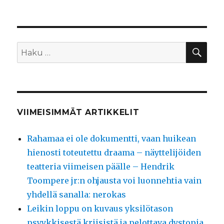
HA
Etsi:
VIIMEISIMMÄT ARTIKKELIT
Rahamaa ei ole dokumentti, vaan huikean
hienosti toteutettu draama – näyttelijöiden
teatteria viimeisen päälle – Hendrik
Toompere jr:n ohjausta voi luonnehtia vain
yhdellä sanalla: nerokas
Leikin loppu on kuvaus yksilötason
psyykkisestä kriisistä ja pelottava dystopia