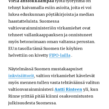
Vielä ansiokkaampaa
työtä työryhmä on
tehnyt kaivamalla esiin asioita, joita ei voi
lukea eduskunnan pöytäkirjoista ja median
haastatteluista. Suomessa
valtiovarainministeriön virkamiehet ovat
tehneet vallankaappauksen ja onnistuneet
myös betonoimaan oman valtansa perustan.
EU:n tasolla tämä Suomen tie köyhien
helvettiin on kivetty
FIPO-lailla
.
Näytelmässä Suomen mustakaapuiset
inkvisiittorit
, valtion virkamiehet kävelevät
myös mennen tullen vasta tehtäväänsä valitun
valtionvarainministeri
Antti Rinteen
yli, kun
Rinne yrittää pitää kiinni osakeomistusten
julkisuudesta Suomessa.