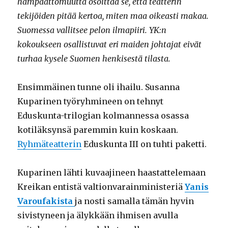
hampaattomuutta osoittaa se, että teatterin
tekijöiden pitää kertoa, miten maa oikeasti makaa.
Suomessa vallitsee pelon ilmapiiri. YK:n
kokoukseen osallistuvat eri maiden johtajat eivät
turhaa kysele Suomen henkisestä tilasta.
Ensimmäinen tunne oli ihailu. Susanna
Kuparinen työryhmineen on tehnyt
Eduskunta-trilogian kolmannessa osassa
kotiläksynsä paremmin kuin koskaan.
Ryhmäteatterin
Eduskunta III on tuhti paketti.
Kuparinen lähti kuvaajineen haastattelemaan
Kreikan entistä valtionvarainministeriä
Yanis
Varoufakista
ja nosti samalla tämän hyvin
sivistyneen ja älykkään ihmisen avulla