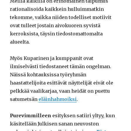
Meillä kaikilla on erinomainen taipumus
rationalisoida kaikkein hulluimmatkin
tekomme, vaikka niiden todelliset motiivit
ovat tulleet jostain aivokuoren syvistä
kerroksista, täysin tiedostomattomalta
alueelta.
Myös Kuparinen ja kumppanit ovat
ilmiselvästi tiedostaneet tämän ongelman.
Näissä kohtauksissa työryhmän
haastattelijoita esittävät näyttelijät eivät ole
pelkkää vaalikarjaa, vaan heidät on puettu
satumetsän
eläinhahmoiksi
.
Purevimmilleen
esityksen satiiri yltyy, kun
käsitellään Julkisen sanan neuvoston