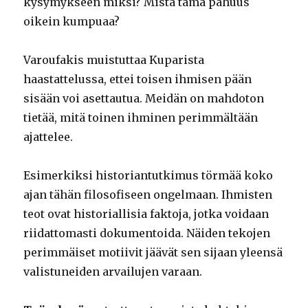
kysymykseen miksi? Mistä tämä pahuus
oikein kumpuaa?
Varoufakis muistuttaa Kuparista
haastattelussa, ettei toisen ihmisen pään
sisään voi asettautua. Meidän on mahdoton
tietää, mitä toinen ihminen perimmältään
ajattelee.
Esimerkiksi historiantutkimus törmää koko
ajan tähän filosofiseen ongelmaan. Ihmisten
teot ovat historiallisia faktoja, jotka voidaan
riidattomasti dokumentoida. Näiden tekojen
perimmäiset motiivit jäävät sen sijaan yleensä
valistuneiden arvailujen varaan.