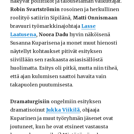
näkyvät poliitikot ja talouselämän vaikuttajat.
Robin Svartströmin
rosoinen ja herkullinen
roolityö satiirin Sipilänä,
Matti Onnismaan
bravuuri työmarkkinajohtaja
Lasse
Laatusena
, Noora Dadu
hyvin näköisenä
Susanna Kuparisena ja monet muut hienosti
näytellyt kohtaukset pitivät esityksen
siivillään sen raskaasta asiasisällöstä
huolimatta. Esitys oli pitkä, mutta niin tiheä,
että ajan kulumisen saattoi havaita vain
takapuolen puutumisesta.
Dramaturgisiin
ongelmiin esityksen
dramatisoinut
Jukka Viikilä
, ohjaaja
Kuparinen ja muut työryhmän jäsenet ovat
joutuneet, kun he ovat etsineet vastausta