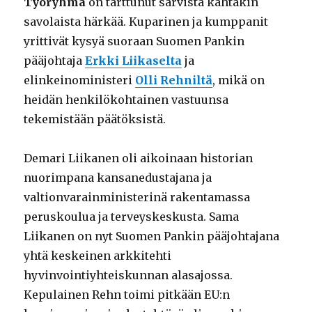
Työryhmä
on tarttunut sarvista kahtakin
savolaista härkää. Kuparinen ja kumppanit
yrittivät kysyä suoraan Suomen Pankin
pääjohtaja
Erkki Liikaselta
ja
elinkeinoministeri
Olli Rehniltä
, mikä on
heidän henkilökohtainen vastuunsa
tekemistään päätöksistä.
Demari Liikanen oli aikoinaan historian
nuorimpana kansanedustajana ja
valtionvarainministerinä rakentamassa
peruskoulua ja terveyskeskusta. Sama
Liikanen on nyt Suomen Pankin pääjohtajana
yhtä keskeinen arkkitehti
hyvinvointiyhteiskunnan alasajossa.
Kepulainen Rehn toimi pitkään EU:n