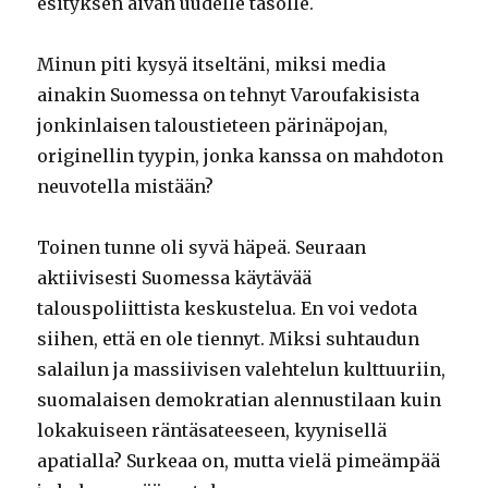
esityksen aivan uudelle tasolle.
Minun piti kysyä itseltäni, miksi media
ainakin Suomessa on tehnyt Varoufakisista
jonkinlaisen taloustieteen pärinäpojan,
originellin tyypin, jonka kanssa on mahdoton
neuvotella mistään?
Toinen tunne oli syvä häpeä. Seuraan
aktiivisesti Suomessa käytävää
talouspoliittista keskustelua. En voi vedota
siihen, että en ole tiennyt. Miksi suhtaudun
salailun ja massiivisen valehtelun kulttuuriin,
suomalaisen demokratian alennustilaan kuin
lokakuiseen räntäsateeseen, kyynisellä
apatialla? Surkeaa on, mutta vielä pimeämpää