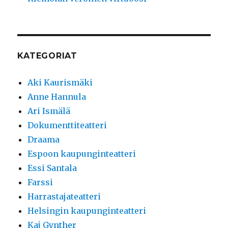
KATEGORIAT
Aki Kaurismäki
Anne Hannula
Ari Ismälä
Dokumenttiteatteri
Draama
Espoon kaupunginteatteri
Essi Santala
Farssi
Harrastajateatteri
Helsingin kaupunginteatteri
Kaj Gynther