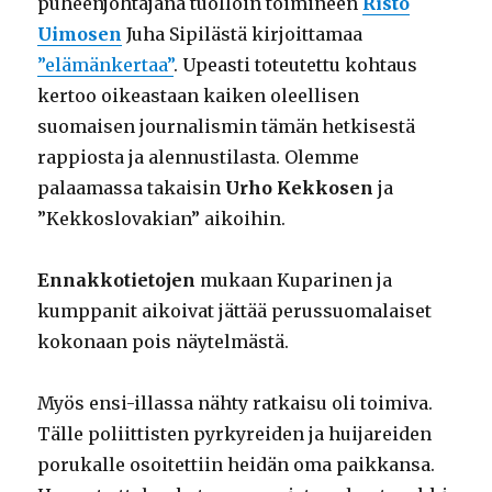
puheenjohtajana tuolloin toimineen
Risto
Uimosen
Juha Sipilästä kirjoittamaa
”elämänkertaa”
. Upeasti toteutettu kohtaus
kertoo oikeastaan kaiken oleellisen
suomaisen journalismin tämän hetkisestä
rappiosta ja alennustilasta. Olemme
palaamassa takaisin
Urho Kekkosen
ja
”Kekkoslovakian” aikoihin.
Ennakkotietojen
mukaan Kuparinen ja
kumppanit aikoivat jättää perussuomalaiset
kokonaan pois näytelmästä.
Myös ensi-illassa nähty ratkaisu oli toimiva.
Tälle poliittisten pyrkyreiden ja huijareiden
porukalle osoitettiin heidän oma paikkansa.