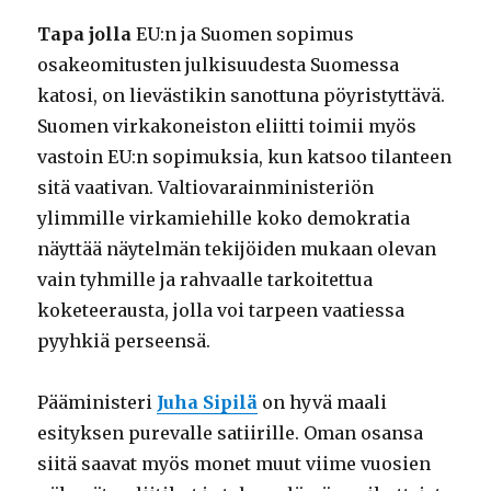
Tapa jolla
EU:n ja Suomen sopimus
osakeomitusten julkisuudesta Suomessa
katosi, on lievästikin sanottuna pöyristyttävä.
Suomen virkakoneiston eliitti toimii myös
vastoin EU:n sopimuksia, kun katsoo tilanteen
sitä vaativan. Valtiovarainministeriön
ylimmille virkamiehille koko demokratia
näyttää näytelmän tekijöiden mukaan olevan
vain tyhmille ja rahvaalle tarkoitettua
koketeerausta, jolla voi tarpeen vaatiessa
pyyhkiä perseensä.
Pääministeri
Juha Sipilä
on hyvä maali
esityksen purevalle satiirille. Oman osansa
siitä saavat myös monet muut viime vuosien