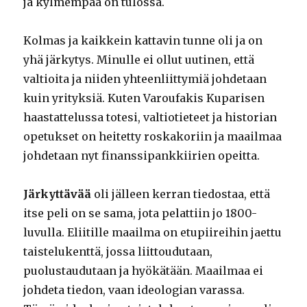
ja kylmempää on tulossa.
Kolmas ja kaikkein kattavin tunne oli ja on
yhä järkytys. Minulle ei ollut uutinen, että
valtioita ja niiden yhteenliittymiä johdetaan
kuin yrityksiä. Kuten Varoufakis Kuparisen
haastattelussa totesi, valtiotieteet ja historian
opetukset on heitetty roskakoriin ja maailmaa
johdetaan nyt finanssipankkiirien opeitta.
Järkyttävää
oli jälleen kerran tiedostaa, että
itse peli on se sama, jota pelattiin jo 1800-
luvulla. Eliitille maailma on etupiireihin jaettu
taistelukenttä, jossa liittoudutaan,
puolustaudutaan ja hyökätään. Maailmaa ei
johdeta tiedon, vaan ideologian varassa.