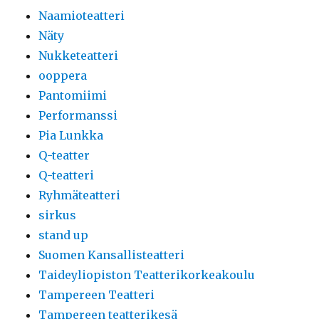
Naamioteatteri
Näty
Nukketeatteri
ooppera
Pantomiimi
Performanssi
Pia Lunkka
Q-teatter
Q-teatteri
Ryhmäteatteri
sirkus
stand up
Suomen Kansallisteatteri
Taideyliopiston Teatterikorkeakoulu
Tampereen Teatteri
Tampereen teatterikesä