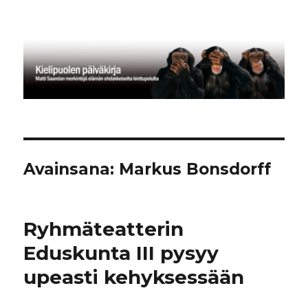
Kielipuolen päiväkirja
Avainsana:
Markus Bonsdorff
Ryhmäteatterin
Eduskunta III pysyy
upeasti kehyksessään