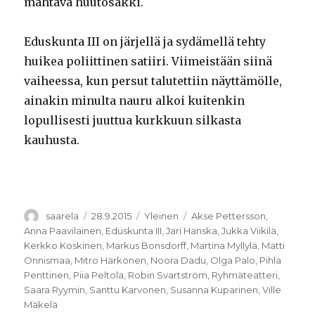
mahtava huutosakki.
Eduskunta III on järjellä ja sydämellä tehty
huikea poliittinen satiiri. Viimeistään siinä
vaiheessa, kun persut talutettiin näyttämölle,
ainakin minulta nauru alkoi kuitenkin
lopullisesti juuttua kurkkuun silkasta
kauhusta.
Kirjoittaja
Julkaistu
Kategoriat
Avainsanat
saarela
28.9.2015
Yleinen
Akse Pettersson
,
Anna Paavilainen
,
Eduskunta III
,
Jari Hanska
,
Jukka Viikilä
,
Kerkko Koskinen
,
Markus Bonsdorff
,
Martina Myllylä
,
Matti
Onnismaa
,
Mitro Härkönen
,
Noora Dadu
,
Olga Palo
,
Pihla
Penttinen
,
Piia Peltola
,
Robin Svartström
,
Ryhmäteatteri
,
Saara Ryymin
,
Santtu Karvonen
,
Susanna Kuparinen
,
Ville
Mäkelä