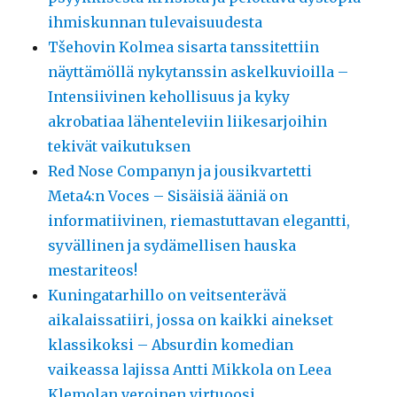
ihmiskunnan tulevaisuudesta
Tšehovin Kolmea sisarta tanssitettiin
näyttämöllä nykytanssin askelkuvioilla –
Intensiivinen kehollisuus ja kyky
akrobatiaa lähenteleviin liikesarjoihin
tekivät vaikutuksen
Red Nose Companyn ja jousikvartetti
Meta4:n Voces – Sisäisiä ääniä on
informatiivinen, riemastuttavan elegantti,
syvällinen ja sydämellisen hauska
mestariteos!
Kuningatarhillo on veitsenterävä
aikalaissatiiri, jossa on kaikki ainekset
klassikoksi – Absurdin komedian
vaikeassa lajissa Antti Mikkola on Leea
Klemolan veroinen virtuoosi