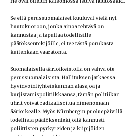
He ovat ottelun katsomossa istuva huutosakki.
Se että perussuomalaiset kuuluvat vielä nyt
huutokuoroon, jonka ainoa tehtävä on
kannustaa ja taputtaa todellisille
päätöksentekijöille, ei tee tästä porukasta
kuitenkaan vaaratonta.
Suomalaisella äärioikeistolla on vahva ote
perussuomalaisista. Hallituksen jatkaessa
hyvinvointiyhteiskunnan alasajoa ja
kurjistamispolitiikkaansa, tämän politiikan
uhrit voivat radikalisoitua nimenomaan
äärioikealle. Myös Nürnbergin puoluepäivillä
todellisia päätöksentekijöitä kannusti
poliittisten pyrkyreiden ja kiipijöiden