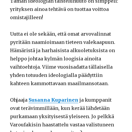
Tämän ideologian taisteluhuuto on simppeli:
yrityksen ainoa tehtävä on tuottaa voittoa
omistajilleen!
Uutta ei ole sekään, että omat arvovalinnat
pyritään naamioimaan tieteen valekaapuun.
Hämäristä ja harhaisista alkuoletuksista on
helppo johtaa kylmän loogisia ainoita
vaihtoehtoja. Viime vuosisadatta tällaisella
yhden totuuden ideologialla päädyttiin
kahteen kammottavaan maailmansotaan.
Ohjaaja
Susanna Kuparinen
ja kumppanit
ovat terävimmillään, kun kerää lähdetään
purkamaan yksityisestä yleiseen. Jo pelkkä
Varoufakisin haastattelu vastaa valistuneen