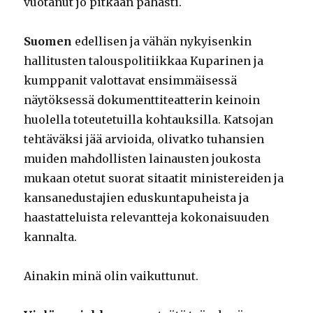
vuotanut jo pitkään pahasti.
Suomen
edellisen ja vähän nykyisenkin
hallitusten talouspolitiikkaa Kuparinen ja
kumppanit valottavat ensimmäisessä
näytöksessä dokumenttiteatterin keinoin
huolella toteutetuilla kohtauksilla. Katsojan
tehtäväksi jää arvioida, olivatko tuhansien
muiden mahdollisten lainausten joukosta
mukaan otetut suorat sitaatit ministereiden ja
kansanedustajien eduskuntapuheista ja
haastatteluista relevantteja kokonaisuuden
kannalta.
Ainakin minä olin vaikuttunut.