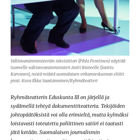
Valtiovarainministeriön inkvisiittori (Pihla Penttinen) näyttää
tuoreelle valtionvarainministeri Antti Rinteelle (Santtu
Karvonen), mistä reiästä suomalaisen virkamieskunnan eliitti
pissii. Kuva Ilkka Saastamoinen/Ryhmäteatteri
Ryhmäteatterin Eduskunta III on järjellä ja
sydämellä tehtyä dokumenttiteatteria. Tekijöiden
johtopäätöksistä voi olla erimieltä, mutta kylmäksi
loistavasti toteutettu poliittinen satiiri ei taatusti
jätä ketään. Suomalaisen journalismin