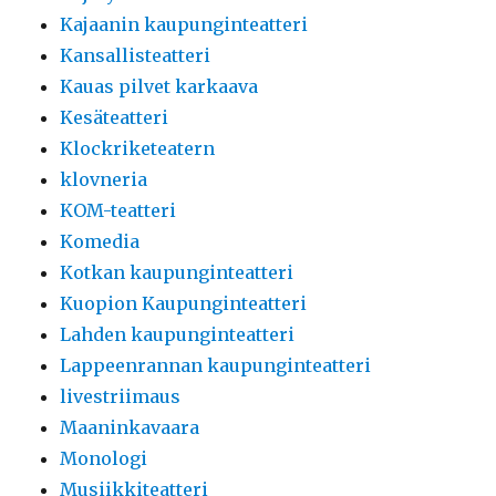
Kajaanin kaupunginteatteri
Kansallisteatteri
Kauas pilvet karkaava
Kesäteatteri
Klockriketeatern
klovneria
KOM-teatteri
Komedia
Kotkan kaupunginteatteri
Kuopion Kaupunginteatteri
Lahden kaupunginteatteri
Lappeenrannan kaupunginteatteri
livestriimaus
Maaninkavaara
Monologi
Musiikkiteatteri