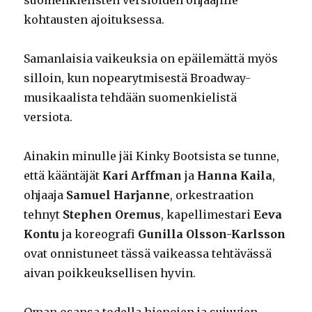
kohtausten ajoituksessa.
Samanlaisia vaikeuksia on epäilemättä myös
silloin, kun nopearytmisestä Broadway-
musikaalista tehdään suomenkielistä
versiota.
Ainakin minulle jäi Kinky Bootsista se tunne,
että kääntäjät
Kari Arffman
ja
Hanna Kaila
,
ohjaaja
Samuel Harjanne
, orkestraation
tehnyt
Stephen
Oremus
, kapellimestari
Eeva
Kontu
ja koreografi
Gunilla Olsson-Karlsson
ovat onnistuneet tässä vaikeassa tehtävässä
aivan poikkeuksellisen hyvin.
Oman osansa todella hienojen ja sujuvien