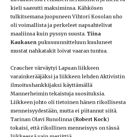
kieli saavutti maksiminsa. Kähkösen
tulkitsemana juopuneen Vihtori Kosolan uho
oli voimallista ja perkeleet napsahtelivat
maaliinsa kuin pyssyn suusta.
Tiina
Kaukasen
pukusuunnitteluun kuuluneet
mustat nahkatakit loivat vaaran tuntua.
Craucher värväytyi Lapuan liikkeen
varainkerääjäksi ja liikkeen lehden Aktivistin
ilmoitushankkijaksi käyttämällä
Mannerheimin tekaistuja suosituksia.
Liikkeen johto oli tietoinen hänen rikollisesta
menneisyydestään, mutta ei piitannut siitä.
Tarinan Olavi Runolinna (
Robert Kock
)
tokaisi, että rikollinen menneisyys on tässä
liikkeessä vain meriittiä.