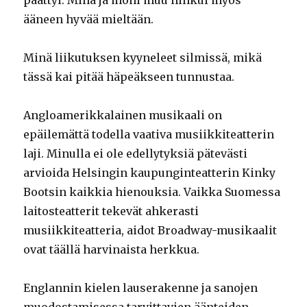
ääneen hyvää mieltään.
Minä liikutuksen kyyneleet silmissä, mikä
tässä kai pitää häpeäkseen tunnustaa.
Angloamerikkalainen musikaali on
epäilemättä todella vaativa musiikkiteatterin
laji. Minulla ei ole edellytyksiä pätevästi
arvioida Helsingin kaupunginteatterin Kinky
Bootsin kaikkia hienouksia. Vaikka Suomessa
laitosteatterit tekevät ahkerasti
musiikkiteatteria, aidot Broadway-musikaalit
ovat täällä harvinaista herkkua.
Englannin kielen lauserakenne ja sanojen
muodostamisessa tarvittavien äänteiden