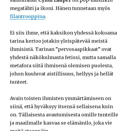
megatähti ja ikoni. Hänen tunnetaan myös
filantrooppina
.
Ei siis ihme, että kaksikon yhdessä kokoama
tarina kertoo jotakin yleispätevää meistä
ihmisistä. Tarinan ”pervosaapikkaat” ovat
yhdestä näkökulmasta fetissi, mutta samalla
metafora siitä ihmisenä olemisen puolesta,
johon kuuluvat aistillisuus, hellyys ja hellät
tunteet.
Avain toisten ihmisten ymmärtämiseen on
siinä, että hyväksyy itsensä sellaisena kuin
on. Tällaisesta avautumisesta omille tunteille
ja maailmalle kasvaa se elämänilo, joka vie
meitä eteenpäin.