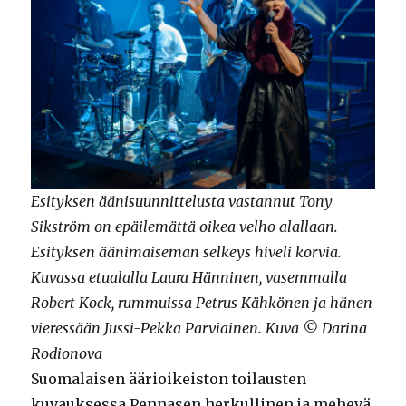
Esityksen äänisuunnittelusta vastannut Tony
Sikström on epäilemättä oikea velho alallaan.
Esityksen äänimaiseman selkeys hiveli korvia.
Kuvassa etualalla Laura Hänninen, vasemmalla
Robert Kock, rummuissa Petrus Kähkönen ja hänen
vieressään Jussi-Pekka Parviainen. Kuva © Darina
Rodionova
Suomalaisen äärioikeiston toilausten
kuvauksessa Pennasen herkullinen ja mehevä