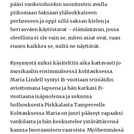
pääsi vankeinhoidon suositusten avulla
piikomaan Saksaan yläluokkaiseen
perheeseen ja oppi sillä saksan kielen ja
herrasväen käytöstavat – elämäntavan, jossa
oleellista ei ole vain se, miten asiat ovat, vaan
ennen kaikkea se, miltä ne näyttävät.
Kysymystä miksi käsiteltiin aika kattavasti jo
musikaalin ensimmäisessä kohtauksessa.
Maria Lindell syntyi 16-vuotiaan teiniäidin
aviottomana lapsena ja hän karkasi 15-
vuotiaana isäpuolensa ja sukunsa
holhouksesta Pirkkalasta Tampereelle.
Kohtauksessa Maria on juuri päässyt vapaaksi
vankilasta ja hän keskustelee ystävättärensä
kanssa huoraamisen vaaroista. Myöhemmässä