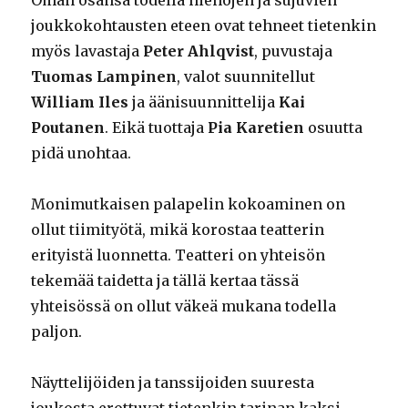
joukkokohtausten eteen ovat tehneet tietenkin
myös lavastaja
Peter Ahlqvist
, puvustaja
Tuomas
Lampinen
, valot suunnitellut
William Iles
ja äänisuunnittelija
Kai
Poutanen
. Eikä tuottaja
Pia Karetien
osuutta
pidä unohtaa.
Monimutkaisen palapelin kokoaminen on
ollut tiimityötä, mikä korostaa teatterin
erityistä luonnetta. Teatteri on yhteisön
tekemää taidetta ja tällä kertaa tässä
yhteisössä on ollut väkeä mukana todella
paljon.
Näyttelijöiden ja tanssijoiden suuresta
joukosta erottuvat tietenkin tarinan kaksi