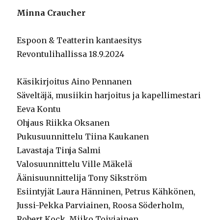
Minna Craucher
Espoon & Teatterin kantaesitys
Revontulihallissa 18.9.2024
Käsikirjoitus Aino Pennanen
Säveltäjä, musiikin harjoitus ja kapellimestari
Eeva Kontu
Ohjaus Riikka Oksanen
Pukusuunnittelu Tiina Kaukanen
Lavastaja Tinja Salmi
Valosuunnittelu Ville Mäkelä
Äänisuunnittelija Tony Sikström
Esiintyjät Laura Hänninen, Petrus Kähkönen,
Jussi-Pekka Parviainen, Roosa Söderholm,
Robert Kock, Miiko Toiviainen