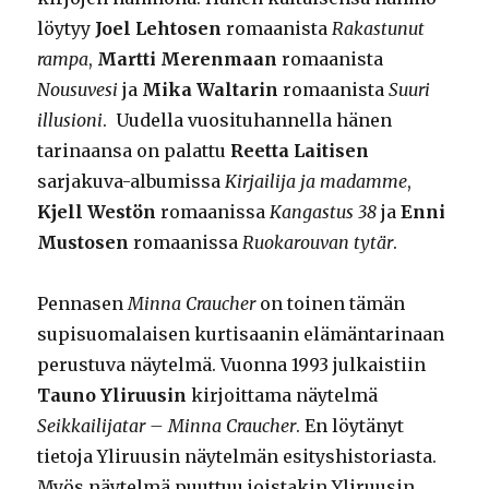
löytyy
Joel Lehtosen
romaanista
Rakastunut
rampa
,
Martti Merenmaan
romaanista
Nousuvesi
ja
Mika Waltarin
romaanista
Suuri
illusioni
. Uudella vuosituhannella hänen
tarinaansa on palattu
Reetta Laitisen
sarjakuva-albumissa
Kirjailija ja madamme
,
Kjell Westön
romaanissa
Kangastus 38
ja
Enni
Mustosen
romaanissa
Ruokarouvan tytär
.
Pennasen
Minna Craucher
on toinen tämän
supisuomalaisen kurtisaanin elämäntarinaan
perustuva näytelmä. Vuonna 1993 julkaistiin
Tauno Yliruusin
kirjoittama näytelmä
Seikkailijatar – Minna Craucher
. En löytänyt
tietoja Yliruusin näytelmän esityshistoriasta.
Myös näytelmä puuttuu joistakin Yliruusin