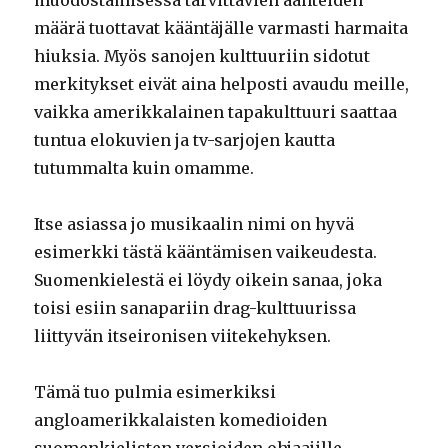
määrä tuottavat kääntäjälle varmasti harmaita
hiuksia. Myös sanojen kulttuuriin sidotut
merkitykset eivät aina helposti avaudu meille,
vaikka amerikkalainen tapakulttuuri saattaa
tuntua elokuvien ja tv-sarjojen kautta
tutummalta kuin omamme.
Itse asiassa jo musikaalin nimi on hyvä
esimerkki tästä kääntämisen vaikeudesta.
Suomenkielestä ei löydy oikein sanaa, joka
toisi esiin sanapariin drag-kulttuurissa
liittyvän itseironisen viitekehyksen.
Tämä tuo pulmia esimerkiksi
angloamerikkalaisten komedioiden
suomenkielisten versioiden ohjaajille