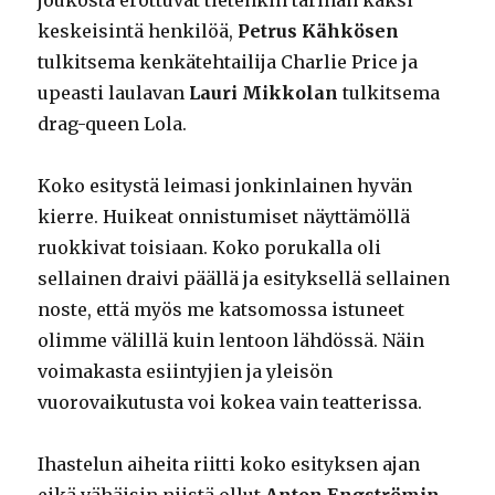
keskeisintä henkilöä,
Petrus Kähkösen
tulkitsema kenkätehtailija Charlie Price ja
upeasti laulavan
Lauri Mikkolan
tulkitsema
drag-queen Lola.
Koko esitystä leimasi jonkinlainen hyvän
kierre. Huikeat onnistumiset näyttämöllä
ruokkivat toisiaan. Koko porukalla oli
sellainen draivi päällä ja esityksellä sellainen
noste, että myös me katsomossa istuneet
olimme välillä kuin lentoon lähdössä. Näin
voimakasta esiintyjien ja yleisön
vuorovaikutusta voi kokea vain teatterissa.
Ihastelun aiheita riitti koko esityksen ajan
eikä vähäisin niistä ollut
Anton Engströmin
,