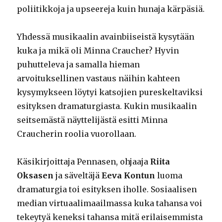
poliitikkoja ja upseereja kuin hunaja kärpäsiä.
Yhdessä musikaalin avainbiiseistä kysytään
kuka ja mikä oli Minna Craucher? Hyvin
puhutteleva ja samalla hieman
arvoituksellinen vastaus näihin kahteen
kysymykseen löytyi katsojien pureskeltaviksi
esityksen dramaturgiasta. Kukin musikaalin
seitsemästä näyttelijästä esitti Minna
Craucherin roolia vuorollaan.
Käsikirjoittaja Pennasen, ohjaaja
Riita
Oksasen
ja säveltäjä
Eeva Kontun
luoma
dramaturgia toi esityksen iholle. Sosiaalisen
median virtuaalimaailmassa kuka tahansa voi
tekeytyä keneksi tahansa mitä erilaisemmista