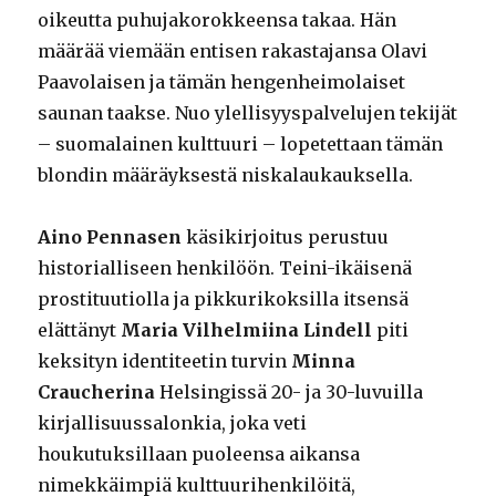
oikeutta puhujakorokkeensa takaa. Hän
määrää viemään entisen rakastajansa Olavi
Paavolaisen ja tämän hengenheimolaiset
saunan taakse. Nuo ylellisyyspalvelujen tekijät
– suomalainen kulttuuri – lopetettaan tämän
blondin määräyksestä niskalaukauksella.
Aino Pennasen
käsikirjoitus perustuu
historialliseen henkilöön. Teini-ikäisenä
prostituutiolla ja pikkurikoksilla itsensä
elättänyt
Maria Vilhelmiina Lindell
piti
keksityn identiteetin turvin
Minna
Craucherina
Helsingissä 20- ja 30-luvuilla
kirjallisuussalonkia, joka veti
houkutuksillaan puoleensa aikansa
nimekkäimpiä kulttuurihenkilöitä,