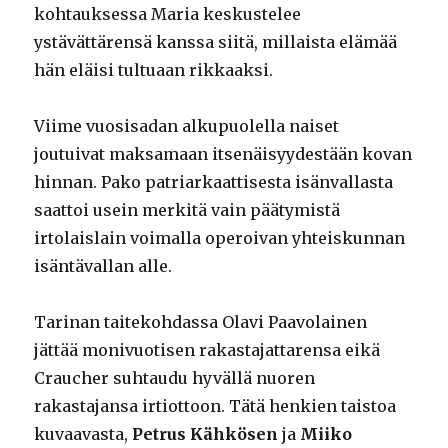
kohtauksessa Maria keskustelee
ystävättärensä kanssa siitä, millaista elämää
hän eläisi tultuaan rikkaaksi.
Viime vuosisadan alkupuolella naiset
joutuivat maksamaan itsenäisyydestään kovan
hinnan. Pako patriarkaattisesta isänvallasta
saattoi usein merkitä vain päätymistä
irtolaislain voimalla operoivan yhteiskunnan
isäntävallan alle.
Tarinan taitekohdassa Olavi Paavolainen
jättää monivuotisen rakastajattarensa eikä
Craucher suhtaudu hyvällä nuoren
rakastajansa irtiottoon. Tätä henkien taistoa
kuvaavasta,
Petrus Kähkösen
ja
Miiko