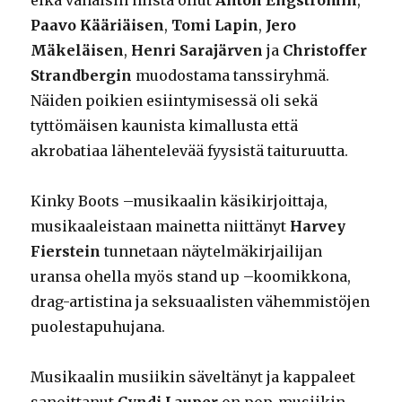
Paavo Kääriäisen
,
Tomi Lapin
,
Jero
Mäkeläisen
,
Henri
Sarajärven
ja
Christoffer
Strandbergin
muodostama tanssiryhmä.
Näiden poikien esiintymisessä oli sekä
tyttömäisen kaunista kimallusta että
akrobatiaa lähentelevää fyysistä taituruutta.
Kinky Boots –musikaalin käsikirjoittaja,
musikaaleistaan mainetta niittänyt
Harvey
Fierstein
tunnetaan näytelmäkirjailijan
uransa ohella myös stand up –koomikkona,
drag-artistina ja seksuaalisten vähemmistöjen
puolestapuhujana.
Musikaalin musiikin säveltänyt ja kappaleet
sanoittanut
Cyndi Lauper
on pop-musiikin