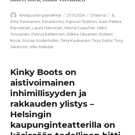
Kirjoittaja
Julkaistu
Kategoriat
Avainsanat
Kielipuolen päiväkirja
20.9.2024
Draama
&
,
Aino Pennanen
,
Eeva Kontu
,
Espoon Teatteri
,
Jussi-Pekka
Parviainen
,
Laura Hänninen
,
Minna Craucher
,
Niiko
Toiviainen
,
Petrus Kähkönen
,
Riikka Oksanen
,
Robert
Kock
,
Roosa Söderhollm
,
Tiina Kaukanen
,
Tinja Salmi
,
Tony
Sikström
,
Ville Mäkelä
Kinky Boots on
aistivoimainen
inhimillisyyden ja
rakkauden ylistys –
Helsingin
kaupunginteatterilla on