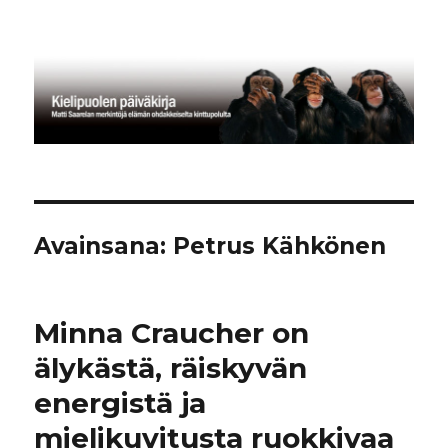
Kielipuolen päiväkirja
Avainsana:
Petrus Kähkönen
Minna Craucher on
älykästä, räiskyvän
energistä ja
mielikuvitusta ruokkivaa