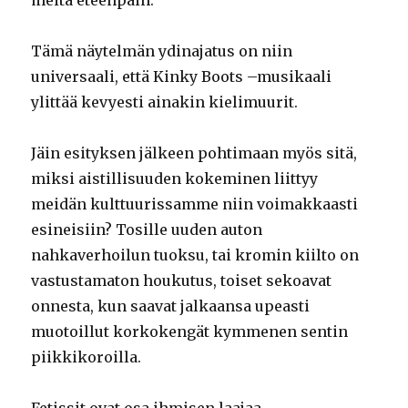
Tämä näytelmän ydinajatus on niin
universaali, että Kinky Boots –musikaali
ylittää kevyesti ainakin kielimuurit.
Jäin esityksen jälkeen pohtimaan myös sitä,
miksi aistillisuuden kokeminen liittyy
meidän kulttuurissamme niin voimakkaasti
esineisiin? Tosille uuden auton
nahkaverhoilun tuoksu, tai kromin kiilto on
vastustamaton houkutus, toiset sekoavat
onnesta, kun saavat jalkaansa upeasti
muotoillut korkokengät kymmenen sentin
piikkikoroilla.
Fetissit ovat osa ihmisen laajaa