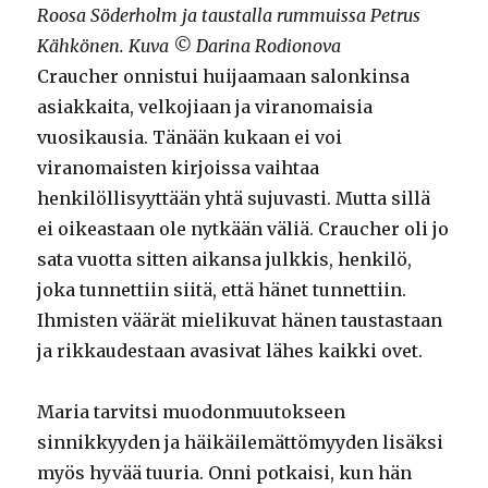
Roosa Söderholm ja taustalla rummuissa Petrus
Kähkönen. Kuva © Darina Rodionova
Craucher onnistui huijaamaan salonkinsa
asiakkaita, velkojiaan ja viranomaisia
vuosikausia. Tänään kukaan ei voi
viranomaisten kirjoissa vaihtaa
henkilöllisyyttään yhtä sujuvasti. Mutta sillä
ei oikeastaan ole nytkään väliä. Craucher oli jo
sata vuotta sitten aikansa julkkis, henkilö,
joka tunnettiin siitä, että hänet tunnettiin.
Ihmisten väärät mielikuvat hänen taustastaan
ja rikkaudestaan avasivat lähes kaikki ovet.
Maria tarvitsi muodonmuutokseen
sinnikkyyden ja häikäilemättömyyden lisäksi
myös hyvää tuuria. Onni potkaisi, kun hän