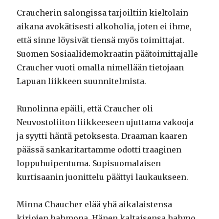
Craucherin salongissa tarjoiltiin kieltolain
aikana avokätisesti alkoholia, joten ei ihme,
että sinne löysivät tiensä myös toimittajat.
Suomen Sosiaalidemokraatin päätoimittajalle
Craucher vuoti omalla nimellään tietojaan
Lapuan liikkeen suunnitelmista.
Runolinna epäili, että Craucher oli
Neuvostoliiton liikkeeseen ujuttama vakooja
ja syytti häntä petoksesta. Draaman kaaren
päässä sankaritartamme odotti traaginen
loppuhuipentuma. Supisuomalaisen
kurtisaanin juonittelu päättyi laukaukseen.
Minna Chaucher elää yhä aikalaistensa
kirjojen hahmona. Hänen kaltaisensa hahmo