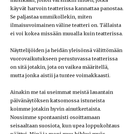
käyvät harvoin teatterissa kannattaa panostaa.
Se paljastaa ummikollekin, miten
ilmaisuvoimainen väline teatteri on. Tällaista
ei voi kokea missään muualla kuin teatterissa.
Näyttelijöiden ja heidän yleisönsä välittömään
vuorovaikutukseen perustuvassa teatterissa
on sitä jotakin, jota on vaikea määritellä,
mutta jonka aistii ja tuntee voimakkaasti.
Ainakin me tai useimmat meistä lauantain
päivänäytöksen katsomossa istuneista
koimme jotakin hyvin ainutkertaista.
Nousimme spontaanisti osoittamaan
seisaaltaan suosiota, kun upea loppukohtaus
päättyi. Minä ja moni muu hihkui myös