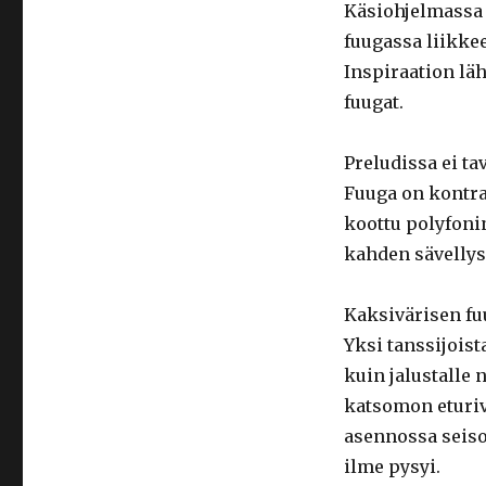
Käsiohjelmassa 
fuugassa liikkee
Inspiraation lä
fuugat.
Preludissa ei ta
Fuuga on kontra
koottu polyfoni
kahden sävelly
Kaksivärisen fuu
Yksi tanssijois
kuin jalustalle 
katsomon eturivi
asennossa seiso
ilme pysyi.