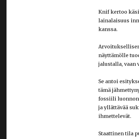
Knif kertoo käsi
lainalaisuus inn
kanssa.
Arvoituksellise
näyttämölle tuo
jalustalla, vaan
Se antoi esityk
tämä jähmettyny
fossiili luonnon
ja yllättävää s
ihmettelevät.
Staattinen tila 