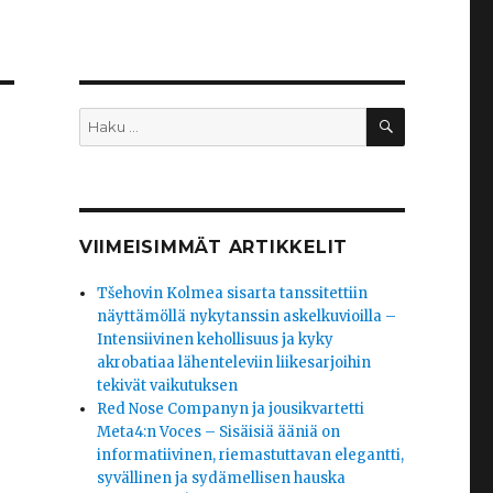
HAKU
Etsi:
VIIMEISIMMÄT ARTIKKELIT
Tšehovin Kolmea sisarta tanssitettiin
näyttämöllä nykytanssin askelkuvioilla –
Intensiivinen kehollisuus ja kyky
akrobatiaa lähenteleviin liikesarjoihin
tekivät vaikutuksen
Red Nose Companyn ja jousikvartetti
Meta4:n Voces – Sisäisiä ääniä on
informatiivinen, riemastuttavan elegantti,
syvällinen ja sydämellisen hauska