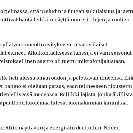
ohjelmassa, että preludin ja fuugan sukulaisuus ja jaett
oittivat häntä leikkiin näyttämön eri tilojen ja roolien
n yllätysmomentin esitykseen toivat erilaiset
dut esineet. Alkukohtauksessa tanssija ei vain seisonut
 veistoksellinen asento oli tuettu mikrofonijalustaan.
selle heti alussa oman oudon ja pelottavan ilmeensä. Eh
t hahmo ei olekaan patsas, vaan telineeseen ripustettu
tieteellisessä museossa. Reliikki lajista, jonka äkillistä
ukupuuttoon kuolemaa tulevat luomakunnan kuninkaat
purettiin näyttäviin ja energisiin duettoihin. Niiden