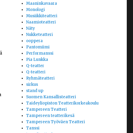
Maaninkavaara
Monologi
Musiikkiteatteri
Naamioteatteri
Näty
Nukketeatteri
ooppera
Pantomiimi
ä
Performanssi
Pia Lunkka
Q-teatter
Q-teatteri
Ryhmäteatteri
sirkus
stand up
a
Suomen Kansallisteatteri
Taideyliopiston Teatterikorkeakoulu
Tampereen Teatteri
Tampereen teatterikesä
Tampereen Työväen Teatteri
Tanssi