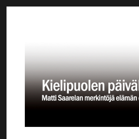
Kielipuolen päiväkirja
Teatteriblogi