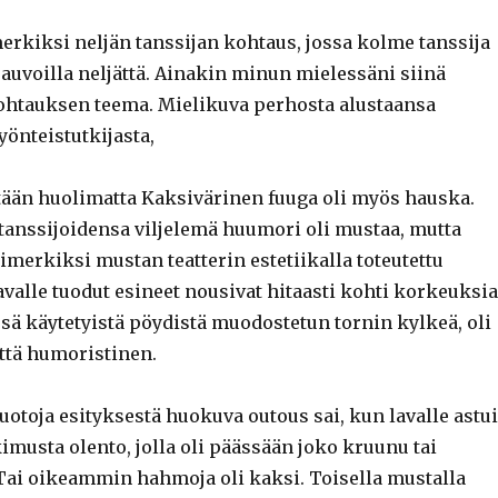
erkiksi neljän tanssijan kohtaus, jossa kolme tanssija
sauvoilla neljättä. Ainakin minun mielessäni siinä
ohtauksen teema. Mielikuva perhosta alustaansa
yönteistutkijasta,
tään huolimatta Kaksivärinen fuuga oli myös hauska.
 tanssijoidensa viljelemä huumori oli mustaa, mutta
merkiksi mustan teatterin estetiikalla toteutettu
avalle tuodut esineet nousivat hitaasti kohti korkeuksia
sä käytetyistä pöydistä muodostetun tornin kylkeä, oli
että humoristinen.
uotoja esityksestä huokuva outous sai, kun lavalle astui
imusta olento, jolla oli päässään joko kruunu tai
Tai oikeammin hahmoja oli kaksi. Toisella mustalla