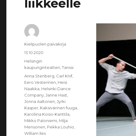
liikkeelle
Kirjoittaja
Kielipuolen päiväkirja
Julkaistu
13.10.2020
Kategoriat
Helsingin
kaupunginteatteri
,
Tanssi
Avainsanat
Anna Stenberg
,
Carl Knif
,
Eero Vesterinen
,
Heisi
Naakka
,
Helsinki Dance
Company
,
Janne Hast
,
Jonna Aaltonen
,
Jyrki
Kasper
,
Kaksivärinen fuuga
,
Karoliina Koiso-Kanttila
,
Mikko Paloniemi
,
Milja
Mensonen
,
Pekka Louhio
,
William Iles