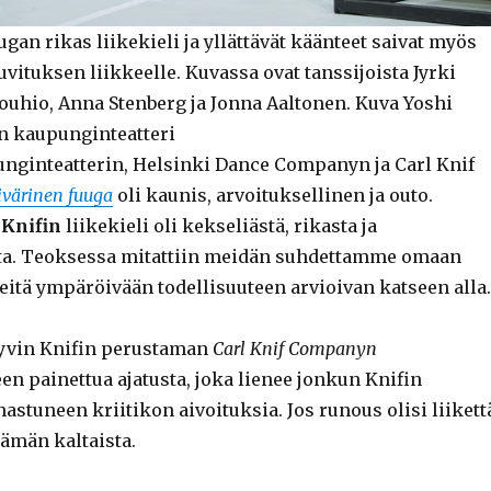
gan rikas liikekieli ja yllättävät käänteet saivat myös
vituksen liikkeelle. Kuvassa ovat tanssijoista Jyrki
ouhio, Anna Stenberg ja Jonna Aaltonen. Kuva Yoshi
n kaupunginteatteri
nginteatterin, Helsinki Dance Companyn ja Carl Knif
ivärinen fuuga
oli kaunis, arvoituksellinen ja outo.
 Knifin
liikekieli oli kekseliästä, rikasta ja
ta. Teoksessa mitattiin meidän suhdettamme omaan
tä ympäröivään todellisuuteen arvioivan katseen alla.
 hyvin Knifin perustaman
Carl Knif Companyn
n painettua ajatusta, joka lienee jonkun Knifin
astuneen kriitikon aivoituksia. Jos runous olisi liikett
 tämän kaltaista.