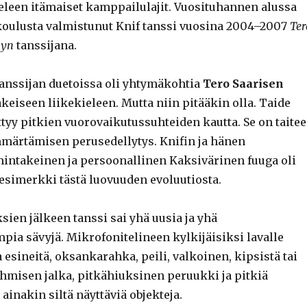
ieleen itämaiset kamppailulajit. Vuosituhannen alussa
oulusta valmistunut Knif tanssi vuosina 2004–2007
Ter
nyn
tanssijana.
anssijan duetoissa oli yhtymäkohtia
Tero Saarisen
eiseen liikekieleen. Mutta niin pitääkin olla. Taide
tyy pitkien vuorovaikutussuhteiden kautta. Se on taite
märtämisen perusedellytys. Knifin ja hänen
ntakeinen ja persoonallinen Kaksivärinen fuuga oli
esimerkki tästä luovuuden evoluutiosta.
ien jälkeen tanssi sai yhä uusia ja yhä
pia sävyjä. Mikrofonitelineen kylkijäisiksi lavalle
 esineitä, oksankarahka, peili, valkoinen, kipsistä tai
ihmisen jalka, pitkähiuksinen peruukki ja pitkiä
 ainakin siltä näyttäviä objekteja.