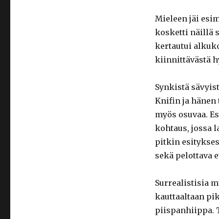
Mieleen jäi esim
kosketti näillä 
kertautui alkuk
kiinnittävästä h
Synkistä sävyis
Knifin ja hänen
myös osuvaa. Esi
kohtaus, jossa l
pitkin esitykses
sekä pelottava 
Surrealistisia m
kauttaaltaan pik
piispanhiippa. 