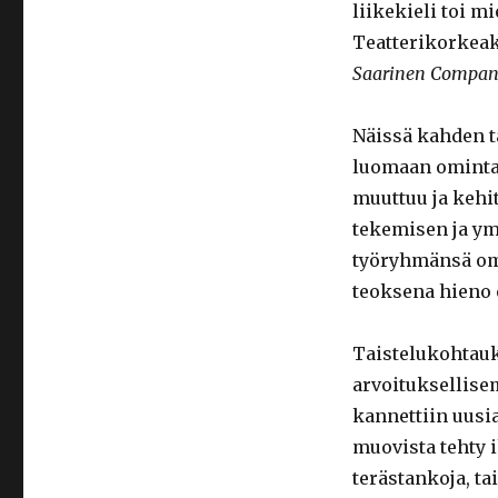
liikekieli toi m
Teatterikorkeak
Saarinen Compa
Näissä kahden t
luomaan omintak
muuttuu ja kehit
tekemisen ja ym
työryhmänsä omi
teoksena hieno 
Taistelukohtauks
arvoituksellisem
kannettiin uusia
muovista tehty 
terästankoja, tai