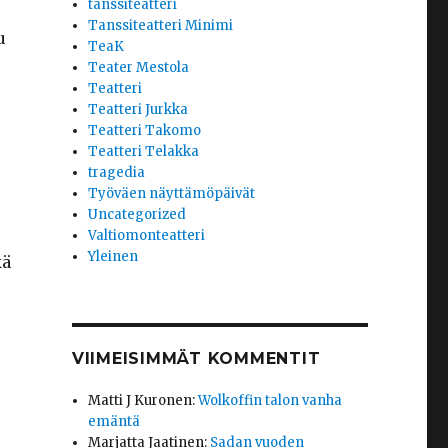
tanssiteatteri
Tanssiteatteri Minimi
u
TeaK
Teater Mestola
Teatteri
Teatteri Jurkka
Teatteri Takomo
Teatteri Telakka
tragedia
Työväen näyttämöpäivät
Uncategorized
Valtiomonteatteri
Yleinen
kä
VIIMEISIMMÄT KOMMENTIT
Matti J Kuronen
:
Wolkoffin talon vanha
emäntä
Marjatta Jaatinen
:
Sadan vuoden