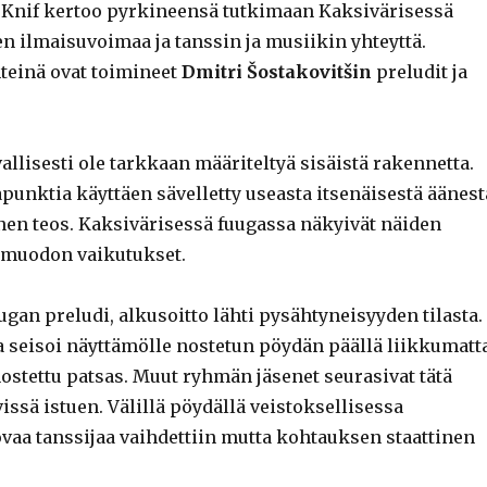
Knif kertoo pyrkineensä tutkimaan Kaksivärisessä
n ilmaisuvoimaa ja tanssin ja musiikin yhteyttä.
hteinä ovat toimineet
Dmitri Šostakovitšin
preludit ja
vallisesti ole tarkkaan määriteltyä sisäistä rakennetta.
punktia käyttäen sävelletty useasta itsenäisestä äänest
nen teos. Kaksivärisessä fuugassa näkyivät näiden
smuodon vaikutukset.
gan preludi, alkusoitto lähti pysähtyneisyyden tilasta.
ta seisoi näyttämölle nostetun pöydän päällä liikkumatt
nostettu patsas. Muut ryhmän jäsenet seurasivat tätä
ssä istuen. Välillä pöydällä veistoksellisessa
vaa tanssijaa vaihdettiin mutta kohtauksen staattinen