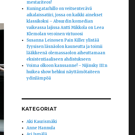
mestariteos!
Kuningatarhillo on veitsenterävä
aikalaissatiiri, jossa on kaikki ainekset
klassikoksi – Absurdin komedian
vaikeassa lajissa Antti Mikkola on Leea
Klemolan veroinen virtuoosi
Susanna Leinosen Pain Killer ylistää
fyysisen läsnäolon kauneutta ja toimii
lääkkeenä olemassaolon aiheuttamaan
eksistentiaaliseen ahdistukseen
Voima olkoon kanssanne! – Nijinsky III:n
huikea show hehkui näyttämötaiteen
ydinlämpöä
KATEGORIAT
Aki Kaurismäki
Anne Hannula
Ari Ismälä