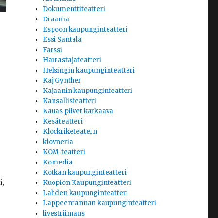
Dokumenttiteatteri
Draama
Espoon kaupunginteatteri
Essi Santala
Farssi
Harrastajateatteri
Helsingin kaupunginteatteri
Kaj Gynther
Kajaanin kaupunginteatteri
Kansallisteatteri
Kauas pilvet karkaava
Kesäteatteri
Klockriketeatern
klovneria
KOM-teatteri
Komedia
Kotkan kaupunginteatteri
ä,
Kuopion Kaupunginteatteri
Lahden kaupunginteatteri
Lappeenrannan kaupunginteatteri
livestriimaus