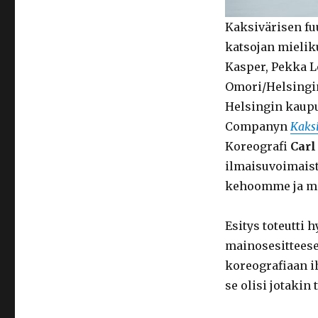
Kaksivärisen fuu
katsojan mieliku
Kasper, Pekka L
Omori/Helsingi
Helsingin kaupu
Companyn
Kaks
Koreografi
Carl
ilmaisuvoimais
kehoomme ja mei
Esitys toteutti
mainosesitteesee
koreografiaan ih
se olisi jotakin