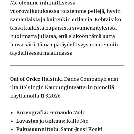
Me olemme inhimillisessä
vuorovaikutuksessa toistemme peilejä, hyvin
samanlaisia ja kuitenkin erilaisia. Kehtaisiko
tässä kaikista hupaisista sivumerkityksistä
huolimatta julistaa, että eläköön tämä uutta
luova särö, tämä epätäydellisyys muuten niin
täydellisessä maailmassa.
Out of Order
Helsinki Dance Companyn ensi-
ilta Helsingin Kaupunginteatterin pienellä
näyttämöllä 11.3.2026
Koreografia:
Fernando Melo
Lavastus ja taikuus:
Kalle Nio
Pukusuunnittelu:
Samu-Jussi Koski