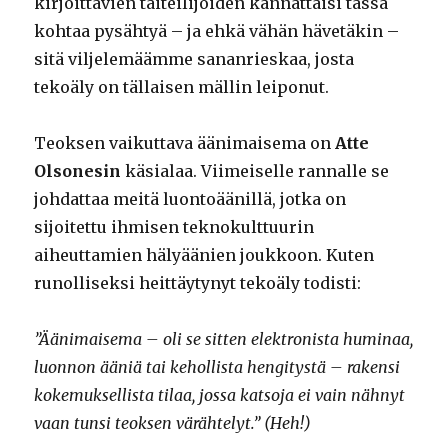
kirjoittavien taiteilijoiden kannattaisi tässä
kohtaa pysähtyä – ja ehkä vähän hävetäkin –
sitä viljelemäämme sananrieskaa, josta
tekoäly on tällaisen mällin leiponut.
Teoksen vaikuttava äänimaisema on
Atte
Olsonesin
käsialaa. Viimeiselle rannalle se
johdattaa meitä luontoäänillä, jotka on
sijoitettu ihmisen teknokulttuurin
aiheuttamien hälyäänien joukkoon. Kuten
runolliseksi heittäytynyt tekoäly todisti:
”Äänimaisema – oli se sitten elektronista huminaa,
luonnon ääniä tai kehollista hengitystä – rakensi
kokemuksellista tilaa, jossa katsoja ei vain nähnyt
vaan tunsi teoksen värähtelyt.” (Heh!)