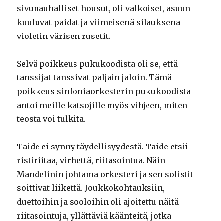
sivunauhalliset housut, oli valkoiset, asuun
kuuluvat paidat ja viimeisenä silauksena
violetin värisen rusetit.
Selvä poikkeus pukukoodista oli se, että
tanssijat tanssivat paljain jaloin. Tämä
poikkeus sinfoniaorkesterin pukukoodista
antoi meille katsojille myös vihjeen, miten
teosta voi tulkita.
Taide ei synny täydellisyydestä. Taide etsii
ristiriitaa, virhettä, riitasointua. Näin
Mandelinin johtama orkesteri ja sen solistit
soittivat liikettä. Joukkokohtauksiin,
duettoihin ja sooloihin oli ajoitettu näitä
riitasointuja, yllättäviä käänteitä, jotka