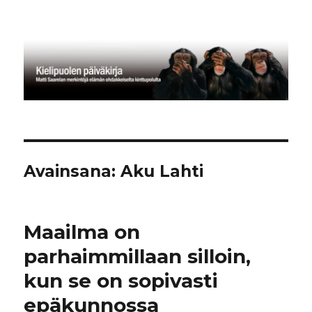
Kielipuolen päiväkirja
Avainsana:
Aku Lahti
Maailma on
parhaimmillaan silloin,
kun se on sopivasti
epäkunnossa