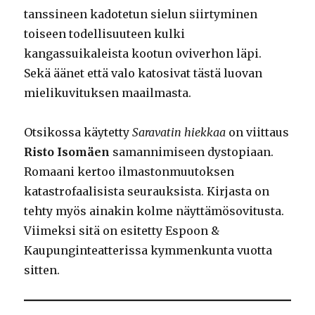
tanssineen kadotetun sielun siirtyminen
toiseen todellisuuteen kulki
kangassuikaleista kootun oviverhon läpi.
Sekä äänet että valo katosivat tästä luovan
mielikuvituksen maailmasta.
Otsikossa käytetty
Saravatin hiekkaa
on viittaus
Risto Isomäen
samannimiseen dystopiaan.
Romaani kertoo ilmastonmuutoksen
katastrofaalisista seurauksista. Kirjasta on
tehty myös ainakin kolme näyttämösovitusta.
Viimeksi sitä on esitetty Espoon &
Kaupunginteatterissa kymmenkunta vuotta
sitten.