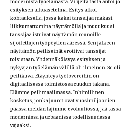
modernista työelämästä. Vihjeitä tästä antoi jo
esityksen alkuasetelma. Esitys alkoi
kohtauksella, jossa kaksi tanssijaa makasi
liikkumattomina näyttämöllä ja muut kuusi
tanssijaa istuivat näyttämön reunoille
sijoitettujen työpöytien ääressä. Sen jälkeen
näyttämön peiliseinät erottivat tanssijat
toisistaan. Yhdennäköisyys esityksen ja
nykyajan työelämän välillä oli ilmeinen. Se oli
peilikuva. Etäyhteys työtovereihin on
digitaalisessa toimistossa ruudun takana.
Elämme peilimaailmassa. Inhimillinen
kosketus, jonka juuret ovat vuosimiljoonien
päässä meidän lajimme evoluutiossa, jää tässä
modernissa ja urbaanissa todellisuudessa
vajaaksi.