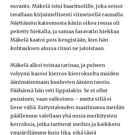
suvanto. Mäkelä istui baarituolille, joka seisoi
tavallaan kirjaimellisesti viimeisellä rannalla.
Näyttämön katsomosta käsin oikea reuna oli
peitetty hiekalla, ja samaa Saravatin hiekkaa
Mäkelä kaatoi pois kengistään, kun hän
kohtauksen alussa riisui ne jaloistaan.
Mäkelä alkoi toistaa tarinaa, ja puheen
volyymi kasvoi kierros kierrokselta muiden
äänimaisemaan kuuluvien äänien tavoin.
Päähänsä hän veti lippalakin. Se ei ollut
punainen, vaan valkoinen – mutta sillä ei
liene väliä. Esitystalouden maailmassa meidän
päällemme valellaan yhä uusia merkitysten
kerroksia, jotka tarttuvat meihin ja kaikkeen
ympärillämme kuin lika, eikä tästä