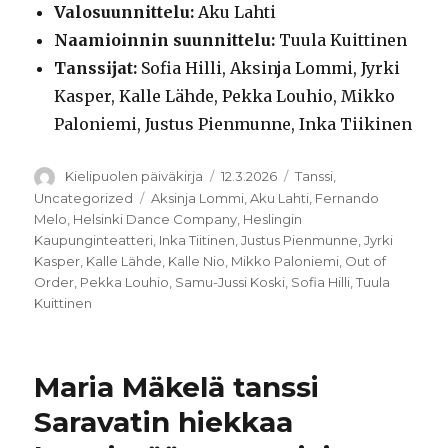
Valosuunnittelu:
Aku Lahti
Naamioinnin suunnittelu:
Tuula Kuittinen
Tanssijat:
Sofia Hilli, Aksinja Lommi, Jyrki
Kasper, Kalle Lähde, Pekka Louhio, Mikko
Paloniemi, Justus Pienmunne, Inka Tiikinen
Kirjoittaja
Julkaistu
Kategoriat
Kielipuolen päiväkirja
12.3.2026
Tanssi
,
Avainsanat
Uncategorized
Aksinja Lommi
,
Aku Lahti
,
Fernando
Melo
,
Helsinki Dance Company
,
Heslingin
Kaupunginteatteri
,
Inka Tiitinen
,
Justus Pienmunne
,
Jyrki
Kasper
,
Kalle Lähde
,
Kalle Nio
,
Mikko Paloniemi
,
Out of
Order
,
Pekka Louhio
,
Samu-Jussi Koski
,
Sofia Hilli
,
Tuula
Kuittinen
Maria Mäkelä tanssi
Saravatin hiekkaa