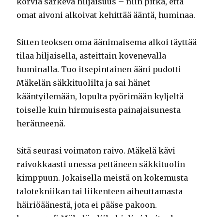
korvia särkevä hiljaisuus – niin pitkä, että
omat aivoni alkoivat kehittää ääntä, huminaa.
Sitten teoksen oma äänimaisema alkoi täyttää
tilaa hiljaisella, asteittain kovenevalla
huminalla. Tuo itsepintainen ääni pudotti
Mäkelän säkkituolilta ja sai hänet
kääntyilemään, lopulta pyörimään kyljeltä
toiselle kuin hirmuisesta painajaisunesta
heränneenä.
Sitä seurasi voimaton raivo. Mäkelä kävi
raivokkaasti unessa pettäneen säkkituolin
kimppuun. Jokaisella meistä on kokemusta
talotekniikan tai liikenteen aiheuttamasta
häiriöäänestä, jota ei pääse pakoon.