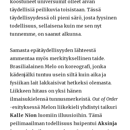
koostuneet universumit olleet aivan
täydellisiä peilikuvia toisistaan. Tässä
täydellisyydessä oli pieni särö, josta fyysinen
todellisuus, sellaisena kuin me sen nyt
tunnemme, on saanut alkunsa.
Samasta epätäydellisyyden lähteestä
ammentaa myös merkityksellinen taide.
Brasilialainen Melo on koreografi, jonka
kädenjälki tuntuu usein siltä kuin aika ja
fysiikan lait lakkaisivat hetkeksi olemasta.
Liikkeen hitaus on yksi hänen
ilmaisukielensä tunnusmerkeistä.
Out of Order
-esityksessä Melon liikekieli yhdistyi taikuri
Kalle Nion
luomiin illuusioihin. Tämä
peilimaailman todellisuus huipentui
Aksinja