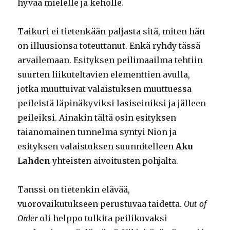
hyvää mielelle ja keholle.
Taikuri ei tietenkään paljasta sitä, miten hän
on illuusionsa toteuttanut. Enkä ryhdy tässä
arvailemaan. Esityksen peilimaailma tehtiin
suurten liikuteltavien elementtien avulla,
jotka muuttuivat valaistuksen muuttuessa
peileistä läpinäkyviksi lasiseiniksi ja jälleen
peileiksi. Ainakin tältä osin esityksen
taianomainen tunnelma syntyi Nion ja
esityksen valaistuksen suunnitelleen
Aku
Lahden
yhteisten aivoitusten pohjalta.
Tanssi on tietenkin elävää,
vuorovaikutukseen perustuvaa taidetta.
Out of
Order
oli helppo tulkita peilikuvaksi