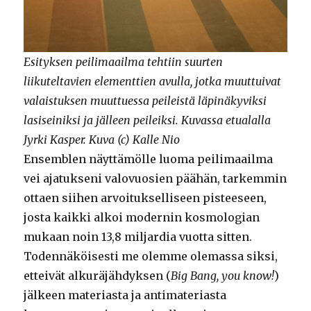
Esityksen peilimaailma tehtiin suurten
liikuteltavien elementtien avulla, jotka muuttuivat
valaistuksen muuttuessa peileistä läpinäkyviksi
lasiseiniksi ja jälleen peileiksi. Kuvassa etualalla
Jyrki Kasper. Kuva (c) Kalle Nio
Ensemblen näyttämölle luoma peilimaailma
vei ajatukseni valovuosien päähän, tarkemmin
ottaen siihen arvoitukselliseen pisteeseen,
josta kaikki alkoi modernin kosmologian
mukaan noin 13,8 miljardia vuotta sitten.
Todennäköisesti me olemme olemassa siksi,
etteivät alkuräjähdyksen (
Big Bang, you know!
)
jälkeen materiasta ja antimateriasta