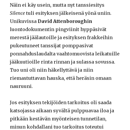
Näin ei käy usein, mutta nyt tanssiesitys
Silence
tuli esityksen jälkeisenä yönä uniin.
Unikuvissa
David Attenboroughin
luontodokumentin pingviinit hyppäsivät
merestä jäälautoille ja esityksen frakkeihin
pukeutuneet tanssijat pomppasivat
ponnahduslaudalta vaahtomuovista leikatuille
jääkuutioille rinta rinnan ja sulassa sovussa.
Tuo uni oli niin häkellyttävä ja niin
riemastuttavan hauska, että heräsin omaan
nauruuni.
Jos esityksen tekijöiden tarkoitus oli saada
katsojassa aikaan syvältä pulppuavaa iloa ja
pitkään kestävän myönteisen tunnetilan,
minun kohdallani tuo tarkoitus toteutui