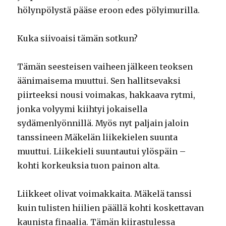
hölynpölystä pääse eroon edes pölyimurilla.
Kuka siivoaisi tämän sotkun?
Tämän seesteisen vaiheen jälkeen teoksen
äänimaisema muuttui. Sen hallitsevaksi
piirteeksi nousi voimakas, hakkaava rytmi,
jonka volyymi kiihtyi jokaisella
sydämenlyönnillä. Myös nyt paljain jaloin
tanssineen Mäkelän liikekielen suunta
muuttui. Liikekieli suuntautui ylöspäin –
kohti korkeuksia tuon painon alta.
Liikkeet olivat voimakkaita. Mäkelä tanssi
kuin tulisten hiilien päällä kohti koskettavan
kaunista finaalia. Tämän kiirastulessa