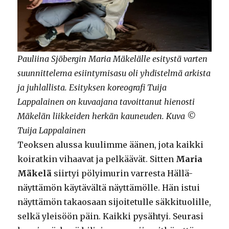
Pauliina Sjöbergin Maria Mäkelälle esitystä varten
suunnittelema esiintymisasu oli yhdistelmä arkista
ja juhlallista. Esityksen koreografi Tuija
Lappalainen on kuvaajana tavoittanut hienosti
Mäkelän liikkeiden herkän kauneuden. Kuva ©
Tuija Lappalainen
Teoksen alussa kuulimme äänen, jota kaikki
koiratkin vihaavat ja pelkäävät. Sitten
Maria
Mäkelä
siirtyi pölyimurin varresta Hällä-
näyttämön käytävältä näyttämölle. Hän istui
näyttämön takaosaan sijoitetulle säkkituolille,
selkä yleisöön päin. Kaikki pysähtyi. Seurasi