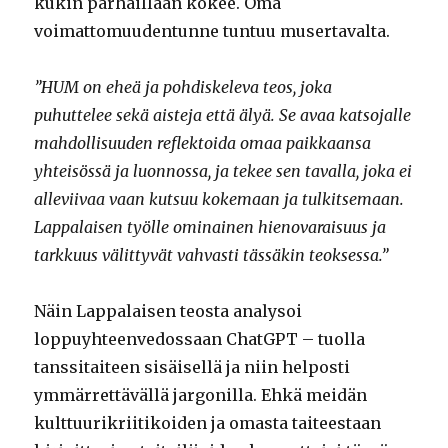
kukin parhaillaan kokee. Oma
voimattomuudentunne tuntuu musertavalta.
”HUM on eheä ja pohdiskeleva teos, joka
puhuttelee sekä aisteja että älyä. Se avaa katsojalle
mahdollisuuden reflektoida omaa paikkaansa
yhteisössä ja luonnossa, ja tekee sen tavalla, joka ei
alleviivaa vaan kutsuu kokemaan ja tulkitsemaan.
Lappalaisen työlle ominainen hienovaraisuus ja
tarkkuus välittyvät vahvasti tässäkin teoksessa.”
Näin Lappalaisen teosta analysoi
loppuyhteenvedossaan ChatGPT – tuolla
tanssitaiteen sisäisellä ja niin helposti
ymmärrettävällä jargonilla. Ehkä meidän
kulttuurikriitikoiden ja omasta taiteestaan