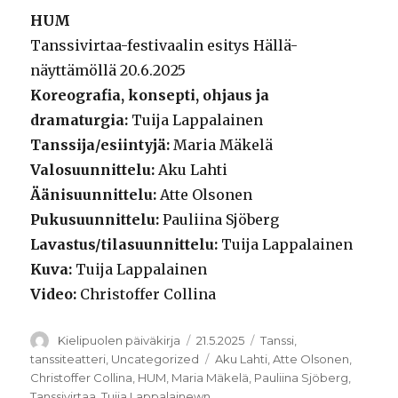
HUM
Tanssivirtaa-festivaalin esitys Hällä-
näyttämöllä 20.6.2025
Koreografia, konsepti, ohjaus ja
dramaturgia:
Tuija Lappalainen
Tanssija/esiintyjä:
Maria Mäkelä
Valosuunnittelu:
Aku Lahti
Äänisuunnittelu:
Atte Olsonen
Pukusuunnittelu:
Pauliina Sjöberg
Lavastus/tilasuunnittelu:
Tuija Lappalainen
Kuva:
Tuija Lappalainen
Video:
Christoffer Collina
Kirjoittaja
Julkaistu
Kategoriat
Kielipuolen päiväkirja
21.5.2025
Tanssi
,
Avainsanat
tanssiteatteri
,
Uncategorized
Aku Lahti
,
Atte Olsonen
,
Christoffer Collina
,
HUM
,
Maria Mäkelä
,
Pauliina Sjöberg
,
Tanssivirtaa
,
Tuija Lappalainewn