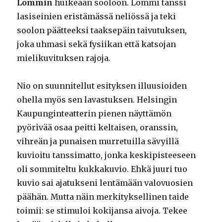
Lommin
huikeaan sooloon. Lommi tanssi
lasiseinien eristämässä neliössä ja teki
soolon päätteeksi taaksepäin taivutuksen,
joka uhmasi sekä fysiikan että katsojan
mielikuvituksen rajoja.
Nio on suunnitellut esityksen illuusioiden
ohella myös sen lavastuksen. Helsingin
Kaupunginteatterin pienen näyttämön
pyörivää osaa peitti keltaisen, oranssin,
vihreän ja punaisen murretuilla sävyillä
kuvioitu tanssimatto, jonka keskipisteeseen
oli sommiteltu kukkakuvio. Ehkä juuri tuo
kuvio sai ajatukseni lentämään valovuosien
päähän. Mutta näin merkityksellinen taide
toimii: se stimuloi kokijansa aivoja. Tekee