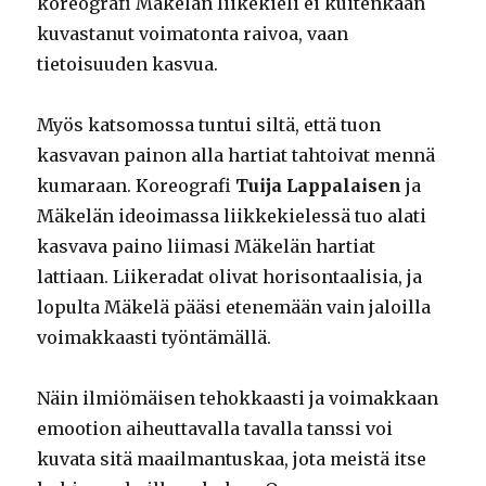
koreografi Mäkelän liikekieli ei kuitenkaan
kuvastanut voimatonta raivoa, vaan
tietoisuuden kasvua.
Myös katsomossa tuntui siltä, että tuon
kasvavan painon alla hartiat tahtoivat mennä
kumaraan. Koreografi
Tuija Lappalaisen
ja
Mäkelän ideoimassa liikkekielessä tuo alati
kasvava paino liimasi Mäkelän hartiat
lattiaan. Liikeradat olivat horisontaalisia, ja
lopulta Mäkelä pääsi etenemään vain jaloilla
voimakkaasti työntämällä.
Näin ilmiömäisen tehokkaasti ja voimakkaan
emootion aiheuttavalla tavalla tanssi voi
kuvata sitä maailmantuskaa, jota meistä itse