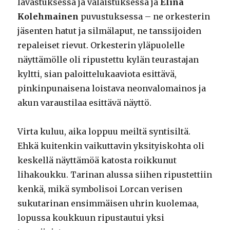
lavastuksessa ja valaistuksessa ja
Elina
Kolehmainen
puvustuksessa – ne orkesterin
jäsenten hatut ja silmälaput, ne tanssijoiden
repaleiset rievut. Orkesterin yläpuolelle
näyttämölle oli ripustettu kylän teurastajan
kyltti, sian paloittelukaaviota esittävä,
pinkinpunaisena loistava neonvalomainos ja
akun varaustilaa esittävä näyttö.
Virta kuluu, aika loppuu meiltä syntisiltä.
Ehkä kuitenkin vaikuttavin yksityiskohta oli
keskellä näyttämöä katosta roikkunut
lihakoukku. Tarinan alussa siihen ripustettiin
kenkä, mikä symbolisoi Lorcan verisen
sukutarinan ensimmäisen uhrin kuolemaa,
lopussa koukkuun ripustautui yksi