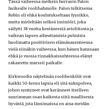
Tässä vaiheessa melkein hurrasin Palon
huikealle roolihahmolle. Palon tulkitsema
Robin oli ehkä koulutukseltaan fyysikko,
mutta mieleltään selkeä insinööri, joka
säilytti 38 vuotta kestäneestä avioliitosta ja
vaikean lapsen aiheuttamista pulmista
huolimatta positiivisen elämänasenteensa
vielä siinäkin vaiheessa, kun hänen kanssaan
ehkä jo vuosia rinnakkaissuhteessa elänyt
rakastettu marssii paikalle.
Kirkwoodin näytelmän roolihenkilöt ovat
kaikki 50-luvun lapsia eli sitä sukupolvea,
johon syntyneet ovat keränneet itselleen
suurimman osan kaikesta siitä maallisesta
hyvästä, jota länsimaissa on aina meidän