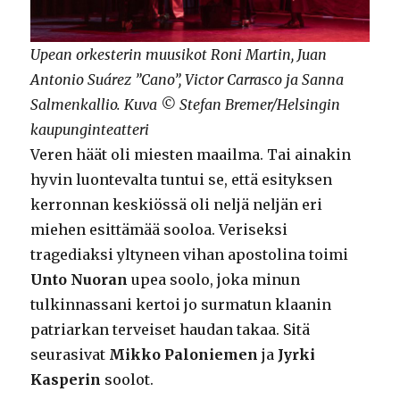
Upean orkesterin muusikot Roni Martin, Juan
Antonio Suárez ”Cano”, Victor Carrasco ja Sanna
Salmenkallio. Kuva © Stefan Bremer/Helsingin
kaupunginteatteri
Veren häät oli miesten maailma. Tai ainakin
hyvin luontevalta tuntui se, että esityksen
kerronnan keskiössä oli neljä neljän eri
miehen esittämää sooloa. Veriseksi
tragediaksi yltyneen vihan apostolina toimi
Unto Nuoran
upea soolo, joka minun
tulkinnassani kertoi jo surmatun klaanin
patriarkan terveiset haudan takaa. Sitä
seurasivat
Mikko Paloniemen
ja
Jyrki
Kasperin
soolot.