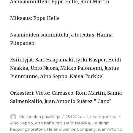
Äänisuunnittelu: Eppu Helle, Roni Martin
Miksaus: Eppu Helle
Naamioiden suunnittelu ja toteutus: Hanna
Piispanen
Esiintyjät: Sari Haapamäki, Jyrki Kasper, Heidi
Naakka, Unto Nuora, Mikko Paloniemi, Justus
Pienmunne, Aino Seppo, Kaisa Torkkel
Orkesteri: Victor Carrasco, Roni Martin, Sanna
Salmenkallio, Juan Antonio Suárez ” Cano”
Kirjoittaja
Julkaistu
Kategoriat
Avain
Kielipuolen päiväkirja
25.1.2024
Uncategorized
Aino Seppo
,
Arto Kahiluoto
,
Heidi Naakka
,
Helsingin
kaupunginteatteri
,
Helsinki Dance Company
,
Juan Antonio