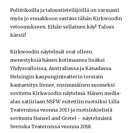
Poliitikoilla ja taloustieteilijöillä on varmasti
myös jo ennakkoon vastaus tähän Kirkwoodin
vetoomukseen. Eihän sellainen käy! Talous
kärsii!
Kirkwoodin näytelmät ovat olleen
menestyksiä hänen kotimaansa lisäksi
Yhdysvalloissa, Australiassa ja Kanadassa.
Helsingin kaupunginteatterin torstain
kantaesitys lienee, ensimmäinen suomeksi
sovitettu Kirkwoodin näytelmä. Hänen media-
alan satiiriaan NSFW esitettiin ruotsiksi Lilla
Teaternissa vuonna 2013 ja ruotsinkielistä
sovitusta Hansel and Gretel – näytelmästä
Svenska Teaternissa vuonna 2018.