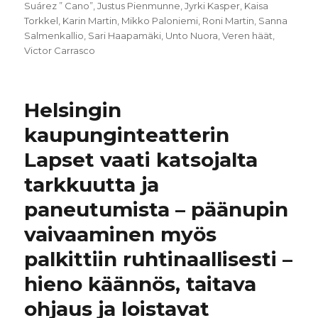
Suárez ” Cano”
,
Justus Pienmunne
,
Jyrki Kasper
,
Kaisa
Torkkel
,
Karin Martin
,
Mikko Paloniemi
,
Roni Martin
,
Sanna
Salmenkallio
,
Sari Haapamäki
,
Unto Nuora
,
Veren häät
,
Victor Carrasco
Helsingin
kaupunginteatterin
Lapset vaati katsojalta
tarkkuutta ja
paneutumista – päänupin
vaivaaminen myös
palkittiin ruhtinaallisesti –
hieno käännös, taitava
ohjaus ja loistavat