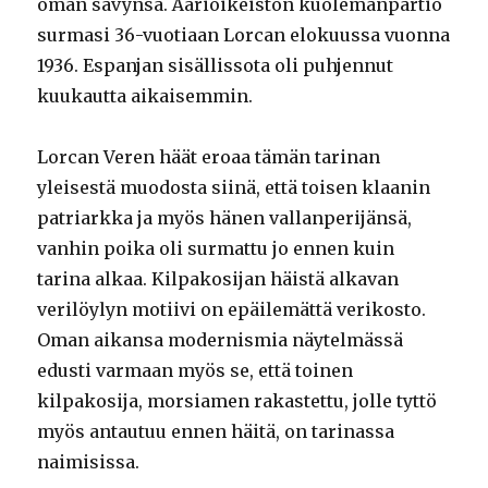
oman sävynsä. Äärioikeiston kuolemanpartio
surmasi 36-vuotiaan Lorcan elokuussa vuonna
1936. Espanjan sisällissota oli puhjennut
kuukautta aikaisemmin.
Lorcan Veren häät eroaa tämän tarinan
yleisestä muodosta siinä, että toisen klaanin
patriarkka ja myös hänen vallanperijänsä,
vanhin poika oli surmattu jo ennen kuin
tarina alkaa. Kilpakosijan häistä alkavan
verilöylyn motiivi on epäilemättä verikosto.
Oman aikansa modernismia näytelmässä
edusti varmaan myös se, että toinen
kilpakosija, morsiamen rakastettu, jolle tyttö
myös antautuu ennen häitä, on tarinassa
naimisissa.