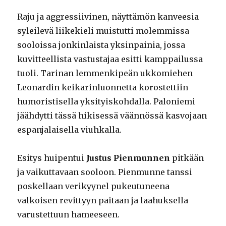
Raju ja aggressiivinen, näyttämön kanveesia
syleilevä liikekieli muistutti molemmissa
sooloissa jonkinlaista yksinpainia, jossa
kuvitteellista vastustajaa esitti kamppailussa
tuoli. Tarinan lemmenkipeän ukkomiehen
Leonardin keikarinluonnetta korostettiin
humoristisella yksityiskohdalla. Paloniemi
jäähdytti tässä hikisessä väännössä kasvojaan
espanjalaisella viuhkalla.
Esitys huipentui
Justus Pienmunnen
pitkään
ja vaikuttavaan sooloon. Pienmunne tanssi
poskellaan verikyynel pukeutuneena
valkoisen revittyyn paitaan ja laahuksella
varustettuun hameeseen.