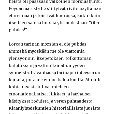
heistä oli päässään valkoinen morsiushuntu.
Pöydän äärestä he siirtyivät riviin näyttämän
etureunaan ja toistivat kuorossa, kukin kuin
itselleen samaa loitsua yhä uudestaan: ”Olen
puhdas!”
Lorcan tarinan morsian ei ole puhdas.
Emmekä myöskään me ole viattomia
ylensyönnin, itsepetoksen, tolkuttoman
kulutuksen ja välinpitämättömyyden
synneistä. Ikivanhassa tarinaperinteessä on
kaikuja, joita me emme halua kuulla. Minulle
kohtauksesta tulivat mieleen
etnonationalistiset liikkeet ja harhaiset
käsitykset roduista ja veren puhtaudesta.
Klaaniyhteiskuntien historiallisista juurista