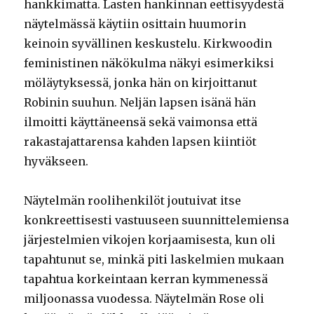
hankkimatta. Lasten hankinnan eettisyydestä
näytelmässä käytiin osittain huumorin
keinoin syvällinen keskustelu. Kirkwoodin
feministinen näkökulma näkyi esimerkiksi
möläytyksessä, jonka hän on kirjoittanut
Robinin suuhun. Neljän lapsen isänä hän
ilmoitti käyttäneensä sekä vaimonsa että
rakastajattarensa kahden lapsen kiintiöt
hyväkseen.
Näytelmän roolihenkilöt joutuivat itse
konkreettisesti vastuuseen suunnittelemiensa
järjestelmien vikojen korjaamisesta, kun oli
tapahtunut se, minkä piti laskelmien mukaan
tapahtua korkeintaan kerran kymmenessä
miljoonassa vuodessa. Näytelmän Rose oli