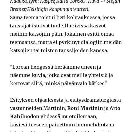
Naakka, Jyrki Kasper, Kaisa Torkkel. Kuva © Stefan
Bremer/Helsingin kaupunginteatteri.
Sama teema toistui heti kohtauksessa, jossa
tanssijat istuivat tuoleilla rivissä kasvot
meihin katsojiin päin. Jokainen esitti omaa
teemaansa, mutta ei pyrkinyt dialogiin meidän
katsojien tai toisten tanssijoiden kanssa.
”Lorcan hengessä heräämme uneen ja
näemme kuvia, jotka ovat meille yhteisiä ja
kertovat siitä, minkä päivänvalo kätkee.”
Esityksen ohjauksesta ja esitysdramaturgiasta
vastanneiden Martinin,
Roni Martinin
ja
Arto
Kahiluodon
yhdessä muotoilemaan,
käsiesitteeseen painettuun luonnehdintaan