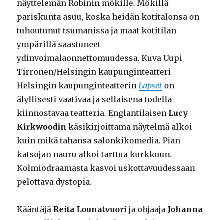
näyttelemän Robinin mökille. Mökillä
pariskunta asuu, koska heidän kotitalonsa on
tuhoutunut tsumanissa ja maat kotitilan
ympärillä saastuneet
ydinvoimalaonnettomuudessa. Kuva Uupi
Tirronen/Helsingin kaupunginteatteri
Helsingin kaupunginteatterin
Lapset
on
älyllisesti vaativaa ja sellaisena todella
kiinnostavaa teatteria. Englantilaisen
Lucy
Kirkwoodin
käsikirjoittama näytelmä alkoi
kuin mikä tahansa salonkikomedia. Pian
katsojan nauru alkoi tarttua kurkkuun.
Kolmiodraamasta kasvoi uskottavuudessaan
pelottava dystopia.
Kääntäjä
Reita Lounatvuori
ja ohjaaja
Johanna