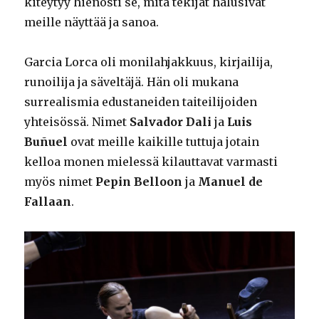
kiteytyy hienosti se, mitä tekijät halusivat
meille näyttää ja sanoa.
Garcia Lorca oli monilahjakkuus, kirjailija,
runoilija ja säveltäjä. Hän oli mukana
surrealismia edustaneiden taiteilijoiden
yhteisössä. Nimet
Salvador Dali
ja
Luis
Buñuel
ovat meille kaikille tuttuja jotain
kelloa monen mielessä kilauttavat varmasti
myös nimet
Pepin Belloon
ja
Manuel de
Fallaan
.