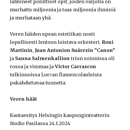
lähteneet poliittiset opit, joiden varjolla on
murhattu miljoonia ja taas miljoonia ihmisiä
ja murhataan yhä.
Veren häiden upean estetiikan nosti
lopullisesti lentoon loistava orkesteri.
Roni
Martinin
,
Juan Antonion
Suárezin ”Canon”
ja
Sanna Salmenkallion
trion soinnissa oli
rosoa ja vimmaa ja
Victor Carrascon
tulkinnoissa Lorcan flamencolauluista
pakahduttavaa tunnetta.
Veren häät
Kantaesitys Helsingin kaupunginteatterin
Studio Pasilassa 24.1.2024