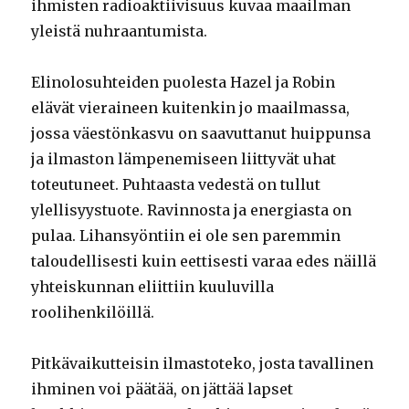
ihmisten radioaktiivisuus kuvaa maailman
yleistä nuhraantumista.
Elinolosuhteiden puolesta Hazel ja Robin
elävät vieraineen kuitenkin jo maailmassa,
jossa väestönkasvu on saavuttanut huippunsa
ja ilmaston lämpenemiseen liittyvät uhat
toteutuneet. Puhtaasta vedestä on tullut
ylellisyystuote. Ravinnosta ja energiasta on
pulaa. Lihansyöntiin ei ole sen paremmin
taloudellisesti kuin eettisesti varaa edes näillä
yhteiskunnan eliittiin kuuluvilla
roolihenkilöillä.
Pitkävaikutteisin ilmastoteko, josta tavallinen
ihminen voi päätää, on jättää lapset