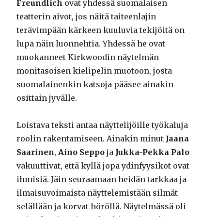
Freundlich
ovat yhdessä suomalaisen
teatterin aivot, jos näitä taiteenlajin
terävimpään kärkeen kuuluvia tekijöitä on
lupa näin luonnehtia. Yhdessä he ovat
muokanneet Kirkwoodin näytelmän
monitasoisen kielipelin muotoon, josta
suomalainenkin katsoja pääsee ainakin
osittain jyvälle.
Loistava teksti antaa näyttelijöille työkaluja
roolin rakentamiseen. Ainakin minut
Jaana
Saarinen
,
Aino Seppo
ja
Jukka-Pekka Palo
vakuuttivat, että kyllä jopa ydinfyysikot ovat
ihmisiä. Jäin seuraamaan heidän tarkkaa ja
ilmaisuvoimaista näyttelemistään silmät
selällään ja korvat höröllä. Näytelmässä oli