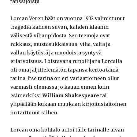
tanssijoista.
Lorcan Veren häät on vuonna 1932 valmistunut
tragedia kahden suvun, kahden klaanin
välisestä vihanpidosta. Sen teemoja ovat
rakkaus, mustasukkaisuus, viha, valta ja
vallan käytöstä ja muodoista syntyvä
eriarvoisuus. Loistavana runoilijana Lorcalla
oli oma jäljittelemätön tapansa kertoa tämä
tarina. Itse tarina on eri variaatioineen ollut
varmasti olemassa jo kauan ennen kuin
esimerkiksi
William Shakespeare
tai
ylipäätään kukaan muukaan kirjoitustaitoinen
on tarttunut siihen.
Lorcan oma kohtalo antoi tälle tarinalle aivan