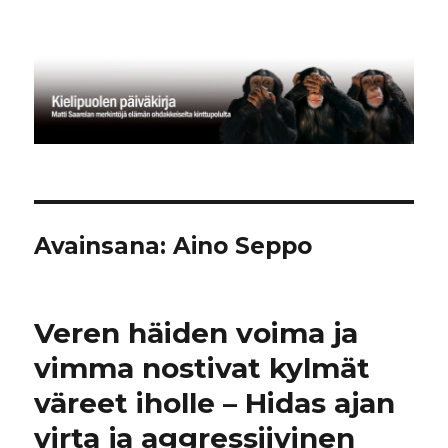
Kielipuolen päiväkirja
Avainsana:
Aino Seppo
Veren häiden voima ja
vimma nostivat kylmät
väreet iholle – Hidas ajan
virta ja aggressiivinen