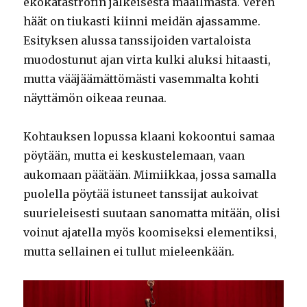
ekokatastrofin jälkeisestä maailmasta. Veren
häät on tiukasti kiinni meidän ajassamme.
Esityksen alussa tanssijoiden vartaloista
muodostunut ajan virta kulki aluksi hitaasti,
mutta vääjäämättömästi vasemmalta kohti
näyttämön oikeaa reunaa.
Kohtauksen lopussa klaani kokoontui samaa
pöytään, mutta ei keskustelemaan, vaan
aukomaan päätään. Mimiikkaa, jossa samalla
puolella pöytää istuneet tanssijat aukoivat
suurieleisesti suutaan sanomatta mitään, olisi
voinut ajatella myös koomiseksi elementiksi,
mutta sellainen ei tullut mieleenkään.