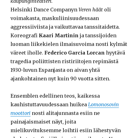
kaupunginteatteri.
Helsinki Dance Companyn
Veren häät
oli
voimakasta, maskuliinisuudessaan
aggressiiviista ja vaikuttavaa tanssitaidetta.
Koreografi
Kaari Martinin
ja tanssijoiden
luoman liikekielen ilmaisuvoima nosti kylmät
väreet iholle.
Federico Garcia Lorcan
hyytävä
tragedia poliittisten ristiriitojen repimästä
1930-luvun Espanjasta on aivan yhtä
ajankohtainen nyt kuin 90 vuotta sitten.
Ensemblen edellinen teos, kaikessa
kauhistuttavuudessaan huikea
Lomonosovin
moottori
nosti alitajunnasta esiin ne
painajaismaiset näyt, joita
mielikuvituksemme loihtii esiin lähestyvän