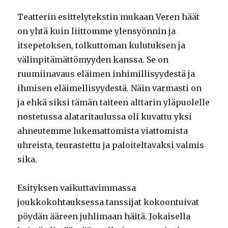
Teatterin esittelytekstin mukaan Veren häät
on yhtä kuin liittomme ylensyönnin ja
itsepetoksen, tolkuttoman kulutuksen ja
välinpitämättömyyden kanssa. Se on
ruumiinavaus eläimen inhimillisyydestä ja
ihmisen eläimellisyydestä. Näin varmasti on
ja ehkä siksi tämän taiteen alttarin yläpuolelle
nostetussa alataritaulussa oli kuvattu yksi
ahneutemme lukemattomista viattomista
uhreista, teurastettu ja paloiteltavaksi valmis
sika.
Esityksen vaikuttavimmassa
joukkokohtauksessa tanssijat kokoontuivat
pöydän ääreen juhlimaan häitä. Jokaisella