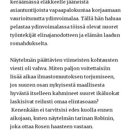
keräämässä eläkkeelle jääneistä
asiantuntijoista vapaapalokuntaa korjaamaan
vaurioitunutta ydinvoimalaa. Tällä hän haluaa
pelastaa ydinvoimalassa töissä olevat nuoret
työntekijät elinajanodotteen ja elämän laadun
romahdukselta.
Näytelmän päättävien viimeisten kohtausten
viesti oli vahva. Miten paljon voitettaisiin
lisää aikaa ilmastomuutoksen torjumiseen,
jos suuren osan nykyisestä maallisesta
hyvästä itselleen kahmineet suuret ikäluokat
laskisivat reilusti omaa elintasoaan?
Kenenkään ei tarvitsisi edes kuolla ennen
aikojaan, kuten näytelmän tarinan Robinin,
joka ottaa Rosen haasteen vastaan.