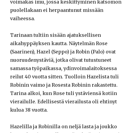
voimakas imu, jossa keskittyminen katsomon
puolellakaan ei herpaantunut missään
vaiheessa.
Tarinaan tultiin sisään ajatuksellisen
aikahyppäyksen kautta. Näytelmän Rose
(Saarinen), Hazel (Seppo) ja Robin (Palo) ovat
nuoruudenystäviä, jotka olivat tutustuneet
samassa työpaikassa, ydinvoimalaitoksessa
reilut 40 vuotta sitten. Tuolloin Hazelista tuli
Robinin vaimo ja Rosesta Robinin rakastettu.
Tarina alkoi, kun Rose tuli ystäviensä kotiin
vierailulle. Edellisestä vierailusta oli ehtinyt
kulua 38 vuotta.
Hazelilla ja Robinilla on neljä lasta ja joukko