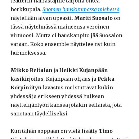
teatterin harrastajille tarjolla oikea
herkkupala.
Suomen hauskimmassa miehessä
näytellään aivan upeasti.
Martti Suosalo
on
tässä näytelmässä maineensa veroinen
virtuoosi. Mutta ei hauskanpito jää Suosalon
varaan. Koko ensemble näyttelee nyt kuin
hurmoksessa.
Mikko Reitalan
ja
Heikki Kujanpään
käsikirjoitus, Kujanpään ohjaus ja
Pekka
Korpiniityn
lavastus muistuttavat kukin
yhdessä ja erikseen yhdessä huikean
näyttelijäntyön kanssa jotakin sellaista, jota
sanotaan täydelliseksi.
Kun tähän soppaan on vielä lisätty
Timo