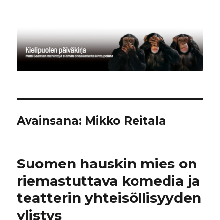
Kielipuolen päiväkirja
Avainsana:
Mikko Reitala
Suomen hauskin mies on
riemastuttava komedia ja
teatterin yhteisöllisyyden
ylistys