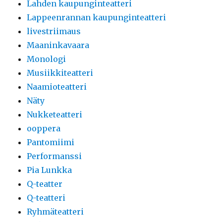
Lahden kaupunginteatteri
Lappeenrannan kaupunginteatteri
livestriimaus
Maaninkavaara
Monologi
Musiikkiteatteri
Naamioteatteri
Näty
Nukketeatteri
ooppera
Pantomiimi
Performanssi
Pia Lunkka
Q-teatter
Q-teatteri
Ryhmäteatteri