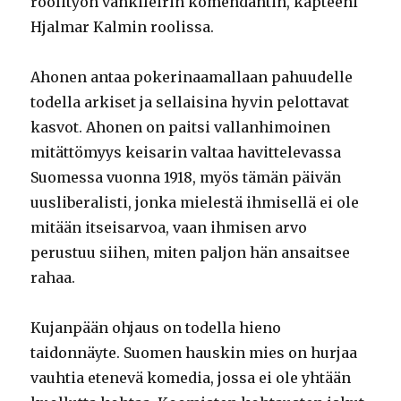
roolityön vankileirin komendantin, kapteeni
Hjalmar Kalmin roolissa.
Ahonen antaa pokerinaamallaan pahuudelle
todella arkiset ja sellaisina hyvin pelottavat
kasvot. Ahonen on paitsi vallanhimoinen
mitättömyys keisarin valtaa havittelevassa
Suomessa vuonna 1918, myös tämän päivän
uusliberalisti, jonka mielestä ihmisellä ei ole
mitään itseisarvoa, vaan ihmisen arvo
perustuu siihen, miten paljon hän ansaitsee
rahaa.
Kujanpään ohjaus on todella hieno
taidonnäyte. Suomen hauskin mies on hurjaa
vauhtia etenevä komedia, jossa ei ole yhtään