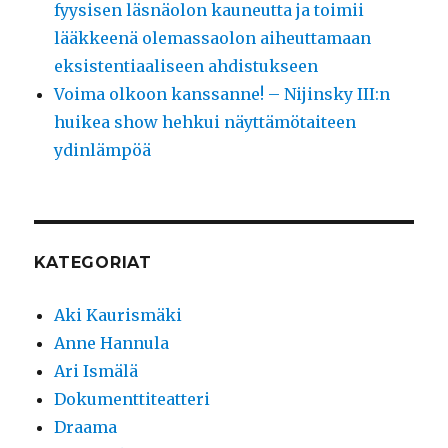
fyysisen läsnäolon kauneutta ja toimii
lääkkeenä olemassaolon aiheuttamaan
eksistentiaaliseen ahdistukseen
Voima olkoon kanssanne! – Nijinsky III:n
huikea show hehkui näyttämötaiteen
ydinlämpöä
KATEGORIAT
Aki Kaurismäki
Anne Hannula
Ari Ismälä
Dokumenttiteatteri
Draama