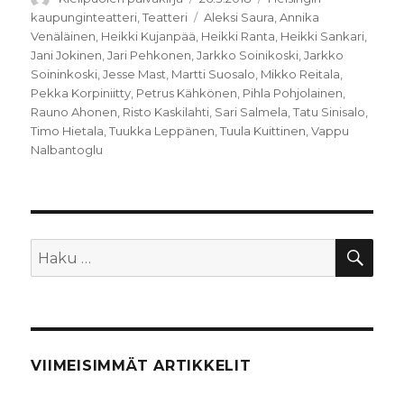
Avainsanat
kaupunginteatteri
,
Teatteri
Aleksi Saura
,
Annika
Venäläinen
,
Heikki Kujanpää
,
Heikki Ranta
,
Heikki Sankari
,
Jani Jokinen
,
Jari Pehkonen
,
Jarkko Soinikoski
,
Jarkko
Soininkoski
,
Jesse Mast
,
Martti Suosalo
,
Mikko Reitala
,
Pekka Korpiniitty
,
Petrus Kähkönen
,
Pihla Pohjolainen
,
Rauno Ahonen
,
Risto Kaskilahti
,
Sari Salmela
,
Tatu Sinisalo
,
Timo Hietala
,
Tuukka Leppänen
,
Tuula Kuittinen
,
Vappu
Nalbantoglu
HA
Etsi:
VIIMEISIMMÄT ARTIKKELIT