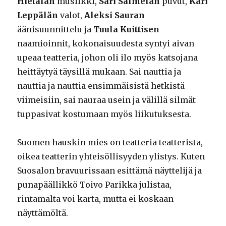
Hietalan
musiikki,
Sari Salmelan
puvut,
Kari
Leppälän
valot,
Aleksi Sauran
äänisuunnittelu ja
Tuula Kuittisen
naamioinnit, kokonaisuudesta syntyi aivan
upeaa teatteria, johon oli ilo myös katsojana
heittäytyä täysillä mukaan. Sai nauttia ja
nauttia ja nauttia ensimmäisistä hetkistä
viimeisiin, sai nauraa usein ja välillä silmät
tuppasivat kostumaan myös liikutuksesta.
Suomen hauskin mies on teatteria teatterista,
oikea teatterin yhteisöllisyyden ylistys. Kuten
Suosalon bravuurissaan esittämä näyttelijä ja
punapäällikkö Toivo Parikka julistaa,
rintamalta voi karta, mutta ei koskaan
näyttämöltä.