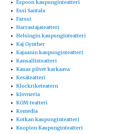
Espoon kaupunginteatteri
Essi Santala
Farssi
Harrastajateatteri
Helsingin kaupunginteatteri
Kaj Gynther
Kajaanin kaupunginteatteri
Kansallisteatteri
Kauas pilvet karkaava
Kesäteatteri
Klockriketeatern
klovneria
KOM-teatteri
Komedia
Kotkan kaupunginteatteri
Kuopion Kaupunginteatteri