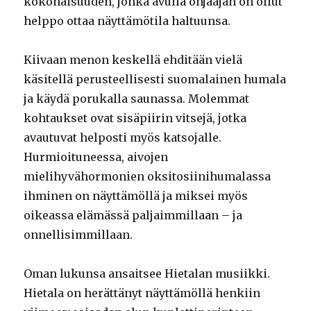
kokonaisuuden, jonka avulla ohjaajan on ollut
helppo ottaa näyttämötila haltuunsa.
Kiivaan menon keskellä ehditään vielä
käsitellä perusteellisesti suomalainen humala
ja käydä porukalla saunassa. Molemmat
kohtaukset ovat sisäpiirin vitsejä, jotka
avautuvat helposti myös katsojalle.
Hurmioituneessa, aivojen
mielihyvähormonien oksitosiinihumalassa
ihminen on näyttämöllä ja miksei myös
oikeassa elämässä paljaimmillaan – ja
onnellisimmillaan.
Oman lukunsa ansaitsee Hietalan musiikki.
Hietala on herättänyt näyttämöllä henkiin