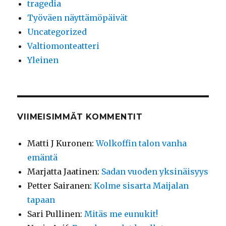
tragedia
Työväen näyttämöpäivät
Uncategorized
Valtiomonteatteri
Yleinen
VIIMEISIMMÄT KOMMENTIT
Matti J Kuronen
:
Wolkoffin talon vanha
emäntä
Marjatta Jaatinen
:
Sadan vuoden yksinäisyys
Petter Sairanen
:
Kolme sisarta Maijalan
tapaan
Sari Pullinen
:
Mitäs me eunukit!