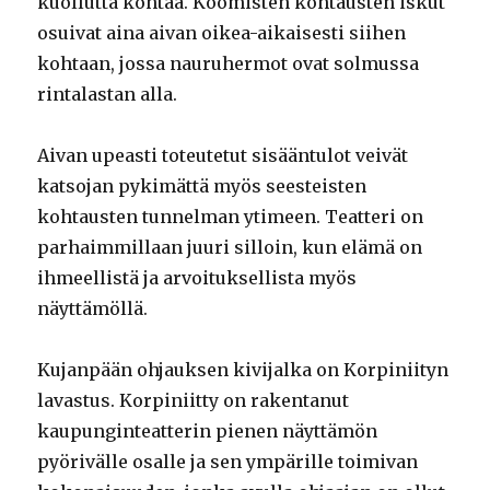
kuollutta kohtaa. Koomisten kohtausten iskut
osuivat aina aivan oikea-aikaisesti siihen
kohtaan, jossa nauruhermot ovat solmussa
rintalastan alla.
Aivan upeasti toteutetut sisääntulot veivät
katsojan pykimättä myös seesteisten
kohtausten tunnelman ytimeen. Teatteri on
parhaimmillaan juuri silloin, kun elämä on
ihmeellistä ja arvoituksellista myös
näyttämöllä.
Kujanpään ohjauksen kivijalka on Korpiniityn
lavastus. Korpiniitty on rakentanut
kaupunginteatterin pienen näyttämön
pyörivälle osalle ja sen ympärille toimivan