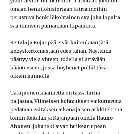
yksittäisille hirmuteoille. Tarvitaan yksilön
omaan henkilöhistoriaan ja traumoihin
perustuva henkilökohtainen syy, joka lopulta
saa ihmisen painamaan liipaisinta.
Reitala ja Kujanpää eivät kuitenkaan jätä
kehyskertomustaan edes tähän. Näytelmä
päättyy vielä yhteen, todella yllättävään
käänteeseen, jossa höyhenet pöllähtävät
oikein kunnolla.
Tätä juonen käännettä on tässä turha
paljastaa. Viimeisen kohtauksen vaikuttavuus
pedataan esityksen aikana ja sen arkkitehtina
toimii Reitalan ja Kujanpään ohella
Rauno
Ahonen
, joka teki aivan huikean upean