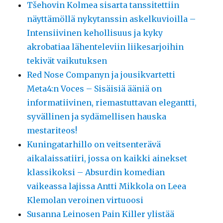
Tšehovin Kolmea sisarta tanssitettiin
näyttämöllä nykytanssin askelkuvioilla –
Intensiivinen kehollisuus ja kyky
akrobatiaa lähenteleviin liikesarjoihin
tekivät vaikutuksen
Red Nose Companyn ja jousikvartetti
Meta4:n Voces – Sisäisiä ääniä on
informatiivinen, riemastuttavan elegantti,
syvällinen ja sydämellisen hauska
mestariteos!
Kuningatarhillo on veitsenterävä
aikalaissatiiri, jossa on kaikki ainekset
klassikoksi – Absurdin komedian
vaikeassa lajissa Antti Mikkola on Leea
Klemolan veroinen virtuoosi
Susanna Leinosen Pain Killer ylistää