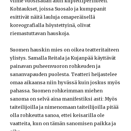
viime vuosisadan alun kuplettiperinteen.
Kohtaukset, joissa Suosalo ja kumppanit
esittivät näitä lauluja omaperäisellä
koreografialla höystettyinä, olivat
riemastuttavan hauskoja.
Suomen hauskin mies on oikea teatteritaiteen
ylistys. Samalla Reitala ja Kujanpää käyttävät
painavan puheenvuoron rohkeuden ja
sananvapauden puolesta. Teatteri heijastelee
omaa aikaansa niin hyvässä kuin joskus myös
pahassa. Suomen rohkeimman miehen
sanoma on selvä aina manifestiksi asti: Myös
taiteilijoilla ja nimenomaan taiteilijoilla pitää
olla rohkeutta sanoa, ettei keisarilla ole
vaatteita, kun on tämän sanomisen paikka ja