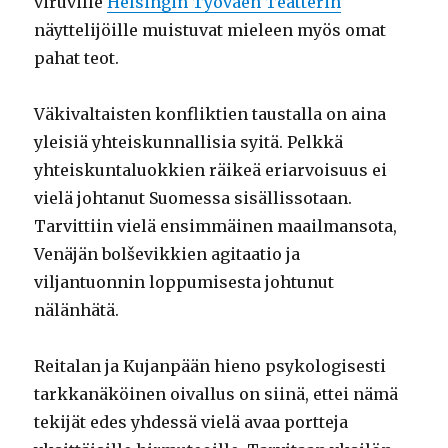
viruville
Helsingin Työväen Teatterin
näyttelijöille muistuvat mieleen myös omat
pahat teot.
Väkivaltaisten konfliktien taustalla on aina
yleisiä yhteiskunnallisia syitä. Pelkkä
yhteiskuntaluokkien räikeä eriarvoisuus ei
vielä johtanut Suomessa sisällissotaan.
Tarvittiin vielä ensimmäinen maailmansota,
Venäjän bolševikkien agitaatio ja
viljantuonnin loppumisesta johtunut
nälänhätä.
Reitalan ja Kujanpään hieno psykologisesti
tarkkanäköinen oivallus on siinä, ettei nämä
tekijät edes yhdessä vielä avaa portteja