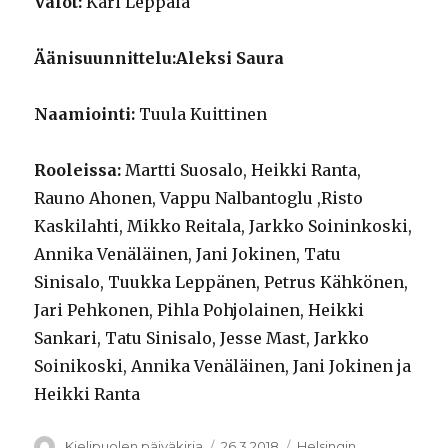
Valot:
Kari Leppälä
Äänisuunnittelu:Aleksi Saura
Naamiointi:
Tuula Kuittinen
Rooleissa:
Martti Suosalo, Heikki Ranta,
Rauno Ahonen, Vappu Nalbantoglu ,Risto
Kaskilahti, Mikko Reitala, Jarkko Soininkoski,
Annika Venäläinen, Jani Jokinen, Tatu
Sinisalo, Tuukka Leppänen, Petrus Kähkönen,
Jari Pehkonen, Pihla Pohjolainen, Heikki
Sankari, Tatu Sinisalo, Jesse Mast, Jarkko
Soinikoski, Annika Venäläinen, Jani Jokinen ja
Heikki Ranta
Kirjoittaja
Julkaistu
Kategoriat
Kielipuolen päiväkirja
26.3.2018
Helsingin