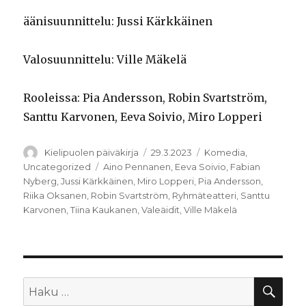
äänisuunnittelu: Jussi Kärkkäinen
Valosuunnittelu: Ville Mäkelä
Rooleissa: Pia Andersson, Robin Svartström,
Santtu Karvonen, Eeva Soivio, Miro Lopperi
Kirjoittaja
Julkaistu
Kategoriat
Kielipuolen päiväkirja
29.3.2023
Komedia
,
Avainsanat
Uncategorized
Aino Pennanen
,
Eeva Soivio
,
Fabian
Nyberg
,
Jussi Kärkkäinen
,
Miro Lopperi
,
Pia Andersson
,
Riika Oksanen
,
Robin Svartström
,
Ryhmäteatteri
,
Santtu
Karvonen
,
Tiina Kaukanen
,
Valeäidit
,
Ville Mäkelä
HA
Etsi: