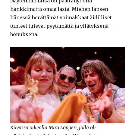
Näytelmän Liisa on päättänyt olla
hankkimatta omaa lasta. Miehen lapsen
hänessä herättämät voimakkaat äidilliset
tunteet tulevat pyytämättä ja yllätyksenä –
bonuksena.
Kuvassa oikealla Miro Lopperi, jolla oli