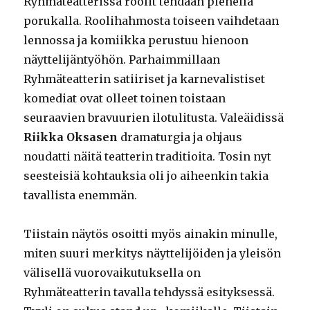
Ryhmäteatterissa roolit tehdään pienellä
porukalla. Roolihahmosta toiseen vaihdetaan
lennossa ja komiikka perustuu hienoon
näyttelijäntyöhön. Parhaimmillaan
Ryhmäteatterin satiiriset ja karnevalistiset
komediat ovat olleet toinen toistaan
seuraavien bravuurien ilotulitusta. Valeäidissä
Riikka Oksasen
dramaturgia ja ohjaus
noudatti näitä teatterin traditioita. Tosin nyt
seesteisiä kohtauksia oli jo aiheenkin takia
tavallista enemmän.
Tiistain näytös osoitti myös ainakin minulle,
miten suuri merkitys näyttelijöiden ja yleisön
välisellä vuorovaikutuksella on
Ryhmäteatterin tavalla tehdyssä esityksessä.