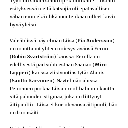
Tyyli on sukua stand up -komiikalle. Tiistain
esityksessä meitä katsojia oli epätavallisen
vähän emmekä ehkä muutenkaan olleet kovin
hyvä yleisö.
Valeäidissä näytelmän Liisa (
Pia Andersson
)
on muuttanut yhteen miesystävänsä Eeron
(
Robin Svartström
) kanssa. Eerolla on
edellisestä parisuhteestaan Saanan (
Miro
Lopperi
) kanssa viisivuotias tytär Alanis
(
Santtu Karvonen
). Näytelmän alussa
Pennanen purkaa Liisan roolihahmon kautta
sitä pahuuden stigmaa, joka on liittynyt
äitipuoliin. Liisa ei koe olevansa äitipuoli, hän
on bonusäiti.