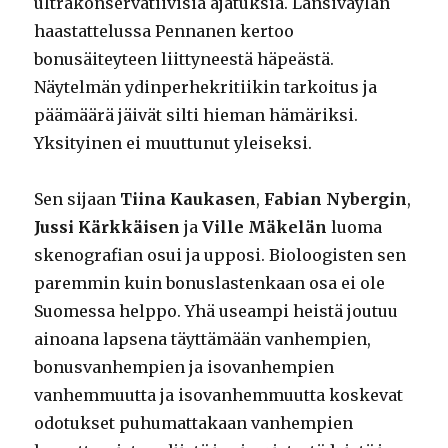
ultrakonservatiivisia ajatuksia. Länsiväylän
haastattelussa Pennanen kertoo
bonusäiteyteen liittyneestä häpeästä.
Näytelmän ydinperhekritiikin tarkoitus ja
päämäärä jäivät silti hieman hämäriksi.
Yksityinen ei muuttunut yleiseksi.
Sen sijaan
Tiina Kaukasen
,
Fabian Nybergin
,
Jussi Kärkkäisen
ja
Ville Mäkelän
luoma
skenografian osui ja upposi. Bioloogisten sen
paremmin kuin bonuslastenkaan osa ei ole
Suomessa helppo. Yhä useampi heistä joutuu
ainoana lapsena täyttämään vanhempien,
bonusvanhempien ja isovanhempien
vanhemmuutta ja isovanhemmuutta koskevat
odotukset puhumattakaan vanhempien