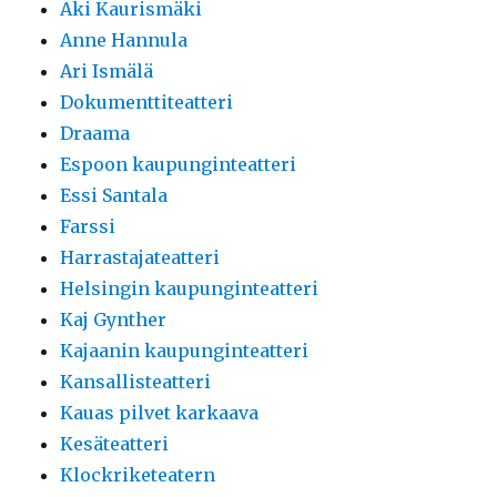
Aki Kaurismäki
Anne Hannula
Ari Ismälä
Dokumenttiteatteri
Draama
Espoon kaupunginteatteri
Essi Santala
Farssi
Harrastajateatteri
Helsingin kaupunginteatteri
Kaj Gynther
Kajaanin kaupunginteatteri
Kansallisteatteri
Kauas pilvet karkaava
Kesäteatteri
Klockriketeatern