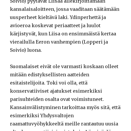
Soivio) pyytävät Liisaa allekirjoittamaan
kansalaisaloitteen, jossa vaaditaan säätämään
uusperheet kieltävä laki. Ydinperhettä ja
avioeroa koskevat periaatteet ja luulot
kärjistyvät, kun Liisa on ensimmäistä kertaa
vierailulla Eeron vanhempien (Lopperi ja
Soivio) luona.
Suomalaiset eivät ole varmasti koskaan olleet
mitään edistyksellisten aatteiden
esitaistelijoita. Toki voi olla, että
konservatiiviset ajatukset esimerkiksi
parisuhteiden osalta ovat voimistuneet.
Kansainvälistyminen tarkoittaa myös sitä, että
esimerkiksi Yhdysvaltojen
raamattuvyöhykkeeltä meille rantautuu uusia