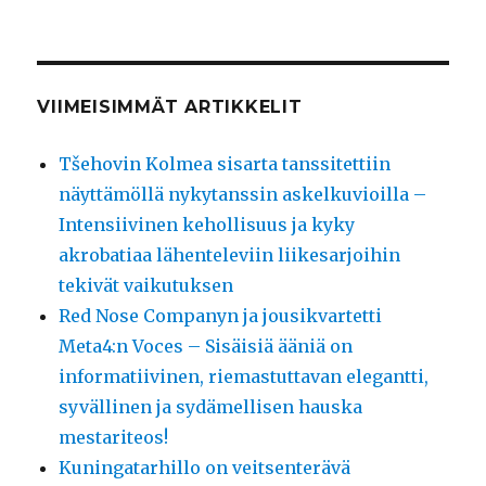
VIIMEISIMMÄT ARTIKKELIT
Tšehovin Kolmea sisarta tanssitettiin
näyttämöllä nykytanssin askelkuvioilla –
Intensiivinen kehollisuus ja kyky
akrobatiaa lähenteleviin liikesarjoihin
tekivät vaikutuksen
Red Nose Companyn ja jousikvartetti
Meta4:n Voces – Sisäisiä ääniä on
informatiivinen, riemastuttavan elegantti,
syvällinen ja sydämellisen hauska
mestariteos!
Kuningatarhillo on veitsenterävä