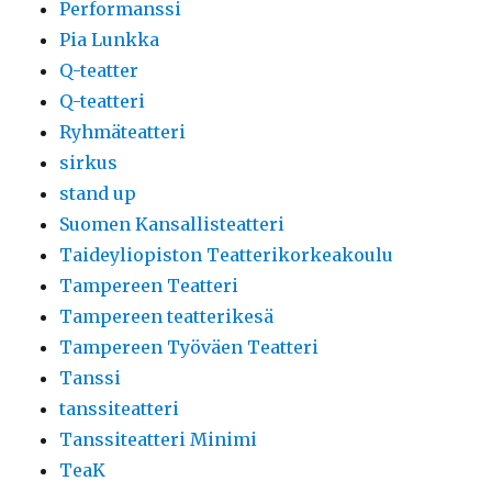
Performanssi
Pia Lunkka
Q-teatter
Q-teatteri
Ryhmäteatteri
sirkus
stand up
Suomen Kansallisteatteri
Taideyliopiston Teatterikorkeakoulu
Tampereen Teatteri
Tampereen teatterikesä
Tampereen Työväen Teatteri
Tanssi
tanssiteatteri
Tanssiteatteri Minimi
TeaK