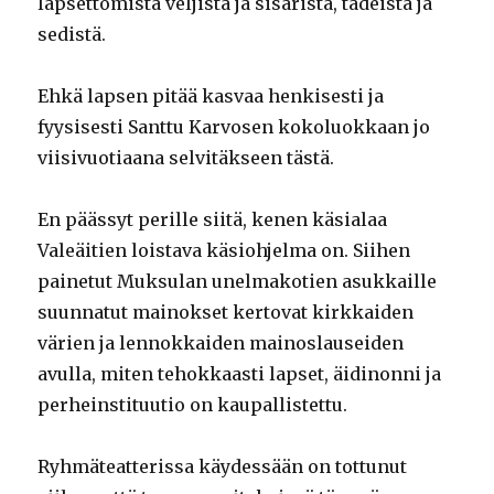
lapsettomista veljistä ja sisarista, tädeistä ja
sedistä.
Ehkä lapsen pitää kasvaa henkisesti ja
fyysisesti Santtu Karvosen kokoluokkaan jo
viisivuotiaana selvitäkseen tästä.
En päässyt perille siitä, kenen käsialaa
Valeäitien loistava käsiohjelma on. Siihen
painetut Muksulan unelmakotien asukkaille
suunnatut mainokset kertovat kirkkaiden
värien ja lennokkaiden mainoslauseiden
avulla, miten tehokkaasti lapset, äidinonni ja
perheinstituutio on kaupallistettu.
Ryhmäteatterissa käydessään on tottunut