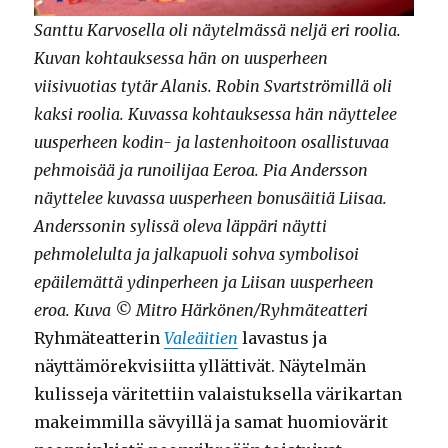
Santtu Karvosella oli näytelmässä neljä eri roolia.
Kuvan kohtauksessa hän on uusperheen
viisivuotias tytär Alanis. Robin Svartströmillä oli
kaksi roolia. Kuvassa kohtauksessa hän näyttelee
uusperheen kodin- ja lastenhoitoon osallistuvaa
pehmoisää ja runoilijaa Eeroa. Pia Andersson
näyttelee kuvassa uusperheen bonusäitiä Liisaa.
Anderssonin sylissä oleva läppäri näytti
pehmolelulta ja jalkapuoli sohva symbolisoi
epäilemättä ydinperheen ja Liisan uusperheen
eroa. Kuva © Mitro Härkönen/Ryhmäteatteri
Ryhmäteatterin
Valeäitien
lavastus ja
näyttämörekvisiitta yllättivät. Näytelmän
kulisseja väritettiin valaistuksella värikartan
makeimmilla sävyillä ja samat huomiovärit