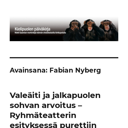
Kielipuolen päiväkirja
Avainsana:
Fabian Nyberg
Valeäiti ja jalkapuolen
sohvan arvoitus –
Ryhmäteatterin
esityksessä purettiin