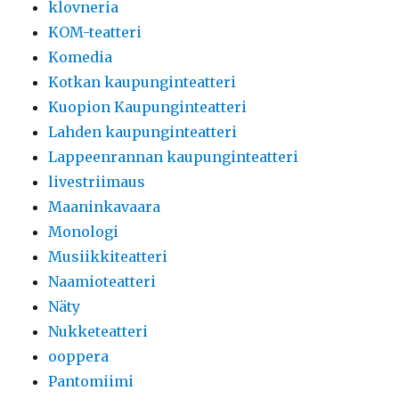
klovneria
KOM-teatteri
Komedia
Kotkan kaupunginteatteri
Kuopion Kaupunginteatteri
Lahden kaupunginteatteri
Lappeenrannan kaupunginteatteri
livestriimaus
Maaninkavaara
Monologi
Musiikkiteatteri
Naamioteatteri
Näty
Nukketeatteri
ooppera
Pantomiimi