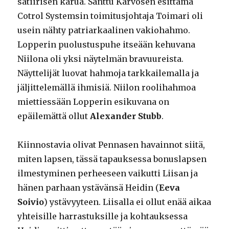
satiirisen karua. Santtu Karvosen esittämä
Cotrol Systemsin toimitusjohtaja Toimari oli
usein nähty patriarkaalinen vakiohahmo.
Lopperin puolustuspuhe itseään kehuvana
Niilona oli yksi näytelmän bravuureista.
Näyttelijät luovat hahmoja tarkkailemalla ja
jäljittelemällä ihmisiä. Niilon roolihahmoa
miettiessään Lopperin esikuvana on
epäilemättä ollut
Alexander Stubb
.
Kiinnostavia olivat Pennasen havainnot siitä,
miten lapsen, tässä tapauksessa bonuslapsen
ilmestyminen perheeseen vaikutti Liisan ja
hänen parhaan ystävänsä Heidin (
Eeva
Soivio
) ystävyyteen. Liisalla ei ollut enää aikaa
yhteisille harrastuksille ja kohtauksessa