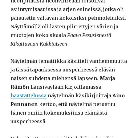
neonpinkistä neonvihreään toistuivat
esiintymisasuissa ja arjen esineissä, jotka oli
paisutettu valtavan kokoisiksi pehmoleluiksi.
Näyttämöllä oli lasten piirrettyjen värien ja
muotojen koko skaala
Paavo Pesusienestä
Kikattavaan Kakkiaiseen
.
Näytelmän tematiikka käsitteli vanhemmuutta
ja tässä tapauksessa uusperheessä elävän
naisen suhdetta miehensä lapseen.
Marja
Rämön
Länsiväylään kirjoittamassa
haastattelussa
näytelmän käsikirjoittaja
Aino
Pennanen
kertoo, että näytelmä perustuu
hänen omiin kokemuksiinsa elämästä
uusperheessä.