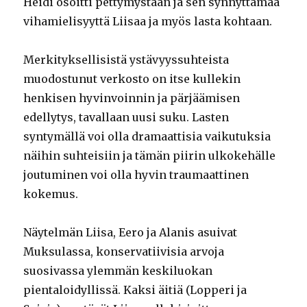
Heidi osoitti pettymystään ja sen synnyttämää
vihamielisyyttä Liisaa ja myös lasta kohtaan.
Merkityksellisistä ystävyyssuhteista
muodostunut verkosto on itse kullekin
henkisen hyvinvoinnin ja pärjäämisen
edellytys, tavallaan uusi suku. Lasten
syntymällä voi olla dramaattisia vaikutuksia
näihin suhteisiin ja tämän piirin ulkokehälle
joutuminen voi olla hyvin traumaattinen
kokemus.
Näytelmän Liisa, Eero ja Alanis asuivat
Muksulassa, konservatiivisia arvoja
suosivassa ylemmän keskiluokan
pientaloidyllissä. Kaksi äitiä (Lopperi ja