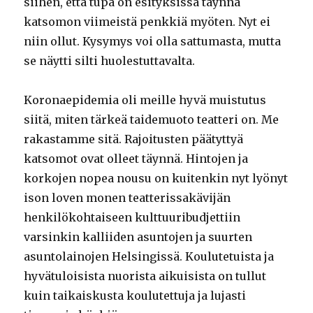
siihen, että tupa on esityksissä täynnä
katsomon viimeistä penkkiä myöten. Nyt ei
niin ollut. Kysymys voi olla sattumasta, mutta
se näytti silti huolestuttavalta.
Koronaepidemia oli meille hyvä muistutus
siitä, miten tärkeä taidemuoto teatteri on. Me
rakastamme sitä. Rajoitusten päätyttyä
katsomot ovat olleet täynnä. Hintojen ja
korkojen nopea nousu on kuitenkin nyt lyönyt
ison loven monen teatterissakävijän
henkilökohtaiseen kulttuuribudjettiin
varsinkin kalliiden asuntojen ja suurten
asuntolainojen Helsingissä. Koulutetuista ja
hyvätuloisista nuorista aikuisista on tullut
kuin taikaiskusta koulutettuja ja lujasti