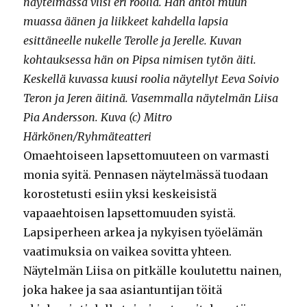
näytelmässä viisi eri roolia. Hän antoi muun
muassa äänen ja liikkeet kahdella lapsia
esittäneelle nukelle Terolle ja Jerelle. Kuvan
kohtauksessa hän on Pipsa nimisen tytön äiti.
Keskellä kuvassa kuusi roolia näytellyt Eeva Soivio
Teron ja Jeren äitinä. Vasemmalla näytelmän Liisa
Pia Andersson. Kuva (c) Mitro
Härkönen/Ryhmäteatteri
Omaehtoiseen lapsettomuuteen on varmasti
monia syitä. Pennasen näytelmässä tuodaan
korostetusti esiin yksi keskeisistä
vapaaehtoisen lapsettomuuden syistä.
Lapsiperheen arkea ja nykyisen työelämän
vaatimuksia on vaikea sovitta yhteen.
Näytelmän Liisa on pitkälle koulutettu nainen,
joka hakee ja saa asiantuntijan töitä