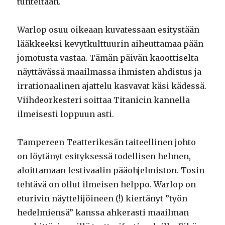
tunteitaan.
Warlop osuu oikeaan kuvatessaan esitystään
lääkkeeksi kevytkulttuurin aiheuttamaa pään
jomotusta vastaa. Tämän päivän kaoottiselta
näyttävässä maailmassa ihmisten ahdistus ja
irrationaalinen ajattelu kasvavat käsi kädessä.
Viihdeorkesteri soittaa Titanicin kannella
ilmeisesti loppuun asti.
Tampereen Teatterikesän taiteellinen johto
on löytänyt esityksessä todellisen helmen,
aloittamaan festivaalin pääohjelmiston. Tosin
tehtävä on ollut ilmeisen helppo. Warlop on
eturivin näyttelijöineen (!) kiertänyt ”työn
hedelmiensä” kanssa ahkerasti maailman