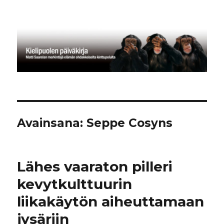
Kielipuolen päiväkirja
Avainsana:
Seppe Cosyns
Lähes vaaraton pilleri
kevytkulttuurin
liikakäytön aiheuttamaan
jysäriin