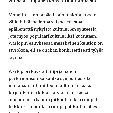
viihdetaiteilijoiden konserttitaltioinneista.
Monoliitti, jonka päällä aloituskohtauksen
välkehtivä madonna seisoo, edustaa
epäilemättä nykyistä kulttuurien synteesiä,
jota myös populaarikulttuuriksi kutsutaan.
Warlopin esityksessä massiivinen kuution on
styroksia, eli se on ihan konkreettisesti tyhjää
täynnä.
Warlop on kuvataiteilija ja hänen
performanssinsa kantaa symbolitasolla
mukanaan inhimillisen kulttuurin laajaa
kirjoa. Esimerkiksi esityksen pitkässä
johdannossa bändin pitkänhuiskea rumpali
leikkii rummuilla ja rumpupalikoilla lähes