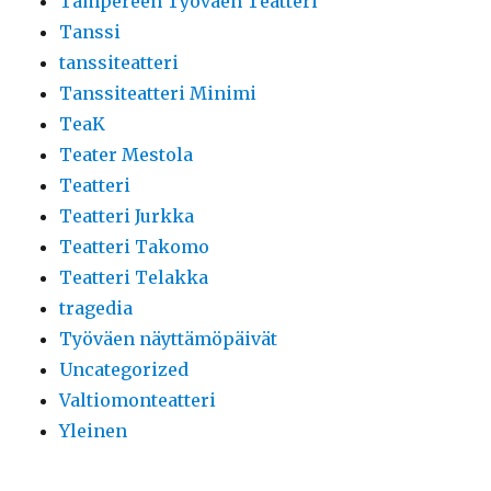
Tampereen Työväen Teatteri
Tanssi
tanssiteatteri
Tanssiteatteri Minimi
TeaK
Teater Mestola
Teatteri
Teatteri Jurkka
Teatteri Takomo
Teatteri Telakka
tragedia
Työväen näyttämöpäivät
Uncategorized
Valtiomonteatteri
Yleinen