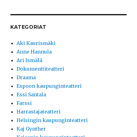
KATEGORIAT
Aki Kaurismäki
Anne Hannula
Ari Ismälä
Dokumenttiteatteri
Draama
Espoon kaupunginteatteri
Essi Santala
Farssi
Harrastajateatteri
Helsingin kaupunginteatteri
Kaj Gynther