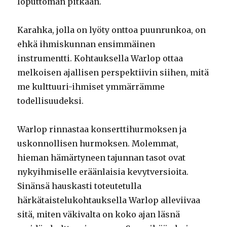
loputtoman pitkään.
Karahka, jolla on lyöty onttoa puunrunkoa, on
ehkä ihmiskunnan ensimmäinen
instrumentti. Kohtauksella Warlop ottaa
melkoisen ajallisen perspektiivin siihen, mitä
me kulttuuri-ihmiset ymmärrämme
todellisuudeksi.
Warlop rinnastaa konserttihurmoksen ja
uskonnollisen hurmoksen. Molemmat,
hieman hämärtyneen tajunnan tasot ovat
nykyihmiselle eräänlaisia kevytversioita.
Sinänsä hauskasti toteutetulla
härkätaistelukohtauksella Warlop alleviivaa
sitä, miten väkivalta on koko ajan läsnä