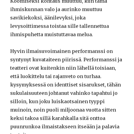
Koomiseksi kohtaus muuttuu, kun tämä
ihmiskunnan valo ja aurinko muuttuu
savikiekoksi, äänilevyksi, joka
levysoittimessa toistaa sille tallennettua
ihmispuhetta muistuttavaa melua.
Hyvin ilmaisuvoimainen performanssi on
syntynyt kuvataiteen piirissä. Performanssi ja
teatteri ovat kuitenkin niin lähellä toisiaan,
että luokittelu tai rajanveto on turhaa.
kysymyksessä on identtiset sisarukset, tähän
sukulaisuuteen johtanut vahinko tapahtui jo
silloin, kun joku luiskaotsainen tyyppi
muinoin, noin puoli miljoonaa vuotta sitten
keksi takoa sillä karahkalla sitä onttoa
puunrunkoa ilmaistakseen itseään ja palavia