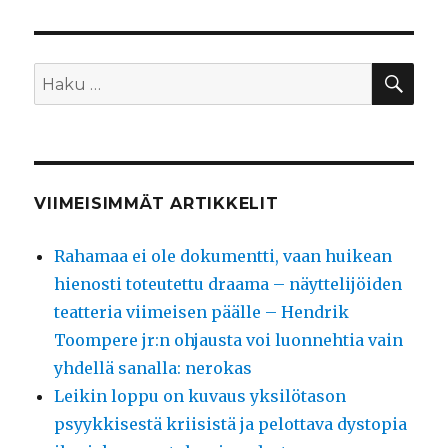
HA
Etsi:
VIIMEISIMMÄT ARTIKKELIT
Rahamaa ei ole dokumentti, vaan huikean
hienosti toteutettu draama – näyttelijöiden
teatteria viimeisen päälle – Hendrik
Toompere jr:n ohjausta voi luonnehtia vain
yhdellä sanalla: nerokas
Leikin loppu on kuvaus yksilötason
psyykkisestä kriisistä ja pelottava dystopia