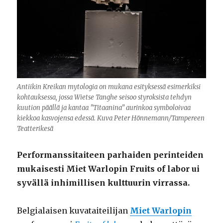
Antiikin Kreikan mytologia on mukana esityksessä esimerkiksi
kohtauksessa, jossa Wietse Tanghe seisoo styroksista tehdyn
kuution päällä ja kantaa ”Titaanina” aurinkoa symboloivaa
kiekkoa kasvojensa edessä. Kuva Peter Hönnemann/Tampereen
Teatterikesä
Performanssitaiteen parhaiden perinteiden
mukaisesti Miet Warlopin Fruits of labor ui
syvällä inhimillisen kulttuurin virrassa.
Belgialaisen kuvataiteilijan
Miet Warlopin