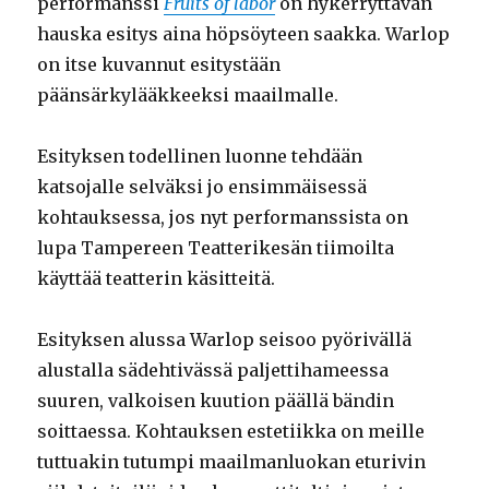
performanssi
Fruits of labor
on hykerryttävän
hauska esitys aina höpsöyteen saakka. Warlop
on itse kuvannut esitystään
päänsärkylääkkeeksi maailmalle.
Esityksen todellinen luonne tehdään
katsojalle selväksi jo ensimmäisessä
kohtauksessa, jos nyt performanssista on
lupa Tampereen Teatterikesän tiimoilta
käyttää teatterin käsitteitä.
Esityksen alussa Warlop seisoo pyörivällä
alustalla sädehtivässä paljettihameessa
suuren, valkoisen kuution päällä bändin
soittaessa. Kohtauksen estetiikka on meille
tuttuakin tutumpi maailmanluokan eturivin