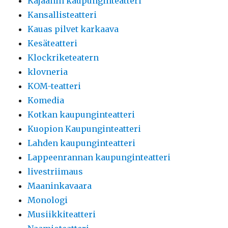
Kajaanin kaupunginteatteri
Kansallisteatteri
Kauas pilvet karkaava
Kesäteatteri
Klockriketeatern
klovneria
KOM-teatteri
Komedia
Kotkan kaupunginteatteri
Kuopion Kaupunginteatteri
Lahden kaupunginteatteri
Lappeenrannan kaupunginteatteri
livestriimaus
Maaninkavaara
Monologi
Musiikkiteatteri