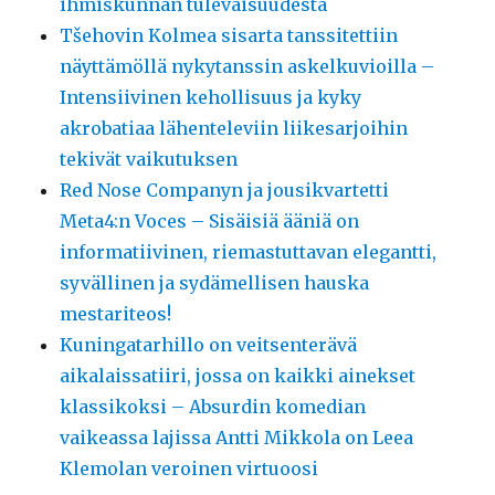
ihmiskunnan tulevaisuudesta
Tšehovin Kolmea sisarta tanssitettiin
näyttämöllä nykytanssin askelkuvioilla –
Intensiivinen kehollisuus ja kyky
akrobatiaa lähenteleviin liikesarjoihin
tekivät vaikutuksen
Red Nose Companyn ja jousikvartetti
Meta4:n Voces – Sisäisiä ääniä on
informatiivinen, riemastuttavan elegantti,
syvällinen ja sydämellisen hauska
mestariteos!
Kuningatarhillo on veitsenterävä
aikalaissatiiri, jossa on kaikki ainekset
klassikoksi – Absurdin komedian
vaikeassa lajissa Antti Mikkola on Leea
Klemolan veroinen virtuoosi