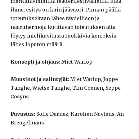
merkittävimmillä teatterifestivaaleilla. Eikä
ihme, esitys on kuin jäävuori. Pinnan päällä
toteutukseltaan lähes täydellisen ja
nauruhermoja kutittavan toteutuksen alta
löytyy mielikuvitusta ruokkivia kerroksia
lähes loputon määrä.
Konsepti ja ohjaus:
Miet Warlop
Muusikot ja esiintyjät:
Miet Warlop, Joppe
Tanghe, Wietse Tanghe, Tim Coenen, Seppe
Cosyns
Puvustus:
Sofie Durnez, Karolien Nuytens, An
Breugelmans