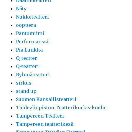
Naamioteatteri
Näty
Nukketeatteri
ooppera
Pantomiimi
Performanssi
Pia Lunkka
Q-teatter
Q-teatteri
Ryhmäteatteri
sirkus
stand up
Suomen Kansallisteatteri
Taideyliopiston Teatterikorkeakoulu
Tampereen Teatteri
Tampereen teatterikesä