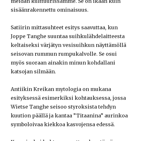
meidän kulttuurissamme. Se on ikään kuin
sisäänrakennettu ominaisuus.
Satiirin mittasuhteet esitys saavuttaa, kun
Joppe Tanghe suuntaa suihkulähdelaitteesta
keltaiseksi värjätyn vesisuihkun näyttämöllä
seisovan rummun rumpukalvolle. Se osui
myös suoraan ainakin minun kohdallani
katsojan silmään.
Antiikin Kreikan mytologia on mukana
esityksessä esimerkiksi kohtauksessa, jossa
Wietse Tanghe seisoo styroksista tehdyn
kuution päällä ja kantaa ”Titaanina” aurinkoa
symboloivaa kiekkoa kasvojensa edessä.