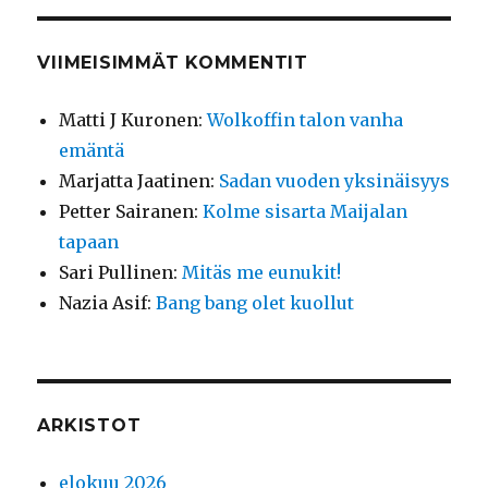
VIIMEISIMMÄT KOMMENTIT
Matti J Kuronen
:
Wolkoffin talon vanha
emäntä
Marjatta Jaatinen
:
Sadan vuoden yksinäisyys
Petter Sairanen
:
Kolme sisarta Maijalan
tapaan
Sari Pullinen
:
Mitäs me eunukit!
Nazia Asif
:
Bang bang olet kuollut
ARKISTOT
elokuu 2026