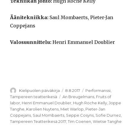
Tekniikan johto:
Hugh Roche Kelly
Äänitekniikka:
Saul Mombaerts, Pieter-Jan
Coppejans
Valosuunnittelu:
Henri Emmanuel Doublier
Kirjoittaja
Julkaistu
Kategoriat
Kielipuolen päiväkirja
8.8.2017
Performanssi
,
Avainsanat
Tampereen teatterikesä
An Breugelmans
,
Fruits of
labor
,
Henri Emmanuel Doublier
,
Hugh Roche Kelly
,
Joppe
Tanghe
,
Karolien Nuytens
,
Miet Warlop
,
Pieter-Jan
Coppejans
,
Saul Mombaerts
,
Seppe Cosyns
,
Sofie Durnez
,
Tampereen Teatterikesä 2017
,
Tim Coenen
,
Wietse Tanghe